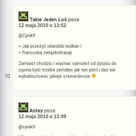
Takie Jeden Łoś
pisze:
12 maja 2010 o 13:52
@Cynik9
> Jak przeżyć islandzki wulkan i
> francuską związkokrację
Zamiast chodzic i wachac samolot od dziobu do
ogona bylo trzeba zemdlec jak ten pilot i dac sie
wybailoutowac jakiejs stewardessie
Antey
pisze:
12 maja 2010 o 13:49
@cynik9