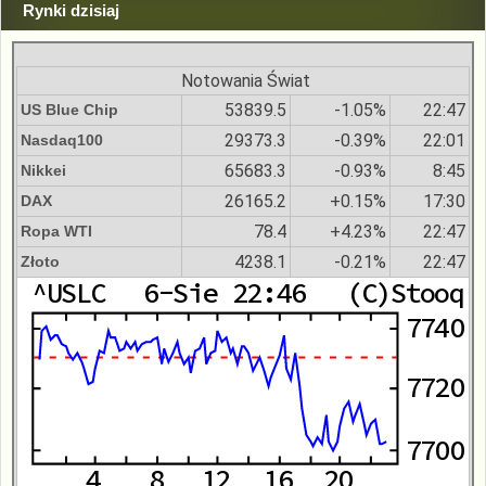
Rynki dzisiaj
Notowania Świat
53839.5
-1.05%
22:47
US Blue Chip
29373.3
-0.39%
22:01
Nasdaq100
65683.3
-0.93%
8:45
Nikkei
26165.2
+0.15%
17:30
DAX
78.4
+4.23%
22:47
Ropa WTI
4238.1
-0.21%
22:47
Złoto