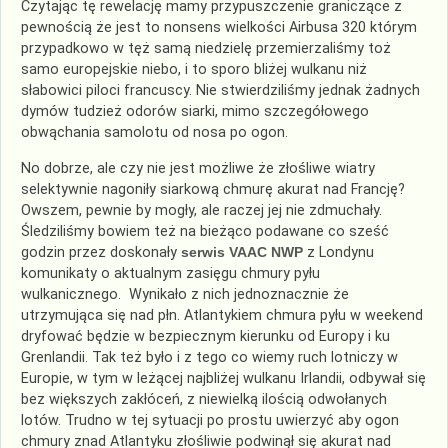
Czytając tę rewelację mamy przypuszczenie graniczące z
pewnością że jest to nonsens wielkości Airbusa 320 którym
przypadkowo w tęż samą niedzielę przemierzaliśmy toż
samo europejskie niebo, i to sporo bliżej wulkanu niż
słabowici piloci francuscy. Nie stwierdziliśmy jednak żadnych
dymów tudzież odorów siarki, mimo szczegółowego
obwąchania samolotu od nosa po ogon.
No dobrze, ale czy nie jest możliwe że złośliwe wiatry
selektywnie nagoniły siarkową chmurę akurat nad Francję?
Owszem, pewnie by mogły, ale raczej jej nie zdmuchały.
Śledziliśmy bowiem też na bieżąco podawane co sześć
godzin przez doskonały
serwis VAAC NWP
z Londynu
komunikaty o aktualnym zasięgu chmury pyłu
wulkanicznego. Wynikało z nich jednoznacznie że
utrzymująca się nad płn. Atlantykiem chmura pyłu w weekend
dryfować będzie w bezpiecznym kierunku od Europy i ku
Grenlandii. Tak też było i z tego co wiemy ruch lotniczy w
Europie, w tym w leżącej najbliżej wulkanu Irlandii, odbywał się
bez większych zakłóceń, z niewielką ilością odwołanych
lotów. Trudno w tej sytuacji po prostu uwierzyć aby ogon
chmury znad Atlantyku złośliwie podwinął się akurat nad