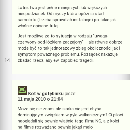
Lotnictwo jest pełne mniejszych lub większych
niespodzianek. Od myszy która opóźnia start
samolotu (trzeba sprawdzić instalacje) po takie jak
właśnie opisane tutaj.
Jest możliwe że to sytuacja w rodzaju "uwaga-
czerwony-pod-łóżkiem-zaczajony" – ale równie dobrze
może być to tak jednorazowy zbieg okoliczności jak i
symptom poważnego problemu. Rozsądek nakazuje
zbadać rzecz, aby ew. zapobiec tragedii.
Kot w gołębniku
pisze:
11 maja 2010 o 21:04
Może się nie znam, ale siarka nie jest chyba
dominującym związkiem w pyle wulkanicznym? Ci piloci
naoglądali się pewnie właśnie tego filmu NG, a z kolei
na filmie rozważano pewnie jakąś mało