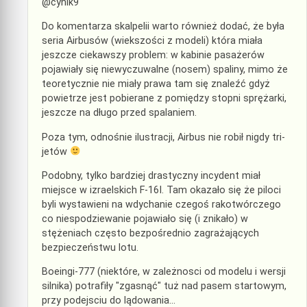
@cynik9
Do komentarza skalpelii warto również dodać, że była
seria Airbusów (wiekszości z modeli) która miała
jeszcze ciekawszy problem: w kabinie pasażerów
pojawiały się niewyczuwalne (nosem) spaliny, mimo że
teoretycznie nie miały prawa tam się znaleźć gdyż
powietrze jest pobierane z pomiędzy stopni sprężarki,
jeszcze na długo przed spalaniem.
Poza tym, odnośnie ilustracji, Airbus nie robił nigdy tri-
jetów
Podobny, tylko bardziej drastyczny incydent miał
miejsce w izraelskich F-16I. Tam okazało się że piloci
byli wystawieni na wdychanie czegoś rakotwórczego
co niespodziewanie pojawiało się (i znikało) w
stężeniach często bezpośrednio zagrażających
bezpieczeństwu lotu.
Boeingi-777 (niektóre, w zależnosci od modelu i wersji
silnika) potrafiły "zgasnąć" tuż nad pasem startowym,
przy podejsciu do lądowania…