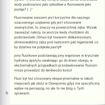
wody podnoszono jako szkodliwe a fluorowanie jako
postęp? (…)"
Fluorowanie owszem jest korzystne dla naszego
szacownego uzębienia gdy jest stosowane
zewnętrznie, to znaczy na powierzchnię zęba. Wszak
zauważyć należy, że jeszcze kiedy chodziłem do
podstawówki i Elmex był towarem delikatesowym,
elmexowaliśmy zęby pod nadzorem pań higienistek co
by dziatwa nie połykała pasty!!!
jony fluorkowe podstawiają jony wapniowe w krysztale
hydroksy apatytu uwalniając go do krwio-obiegu, w
ekstremalnych przypadkach przedawkowanie fluorem
może prowadzić do łamliwości kości!
Fluor był też stosowany eksperymentalnie w takich
miejscach jak obóz w Oświęcimiu gdyż ma specyficzny
wpływ na percepcję, no ale to nie blog o Tych
sprawach.