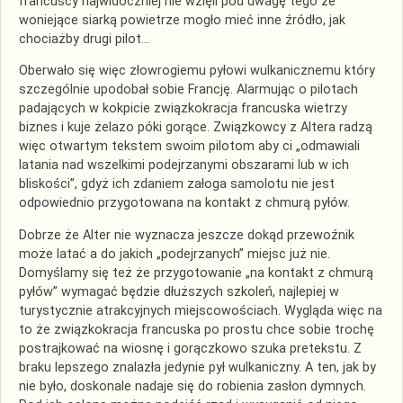
francuscy najwidoczniej nie wzięli pod uwagę tego że
woniejące siarką powietrze mogło mieć inne źródło, jak
chociażby drugi pilot…
Oberwało się więc złowrogiemu pyłowi wulkanicznemu który
szczególnie upodobał sobie Francję. Alarmując o pilotach
padających w kokpicie związkokracja francuska wietrzy
biznes i kuje żelazo póki gorące. Związkowcy z Altera radzą
więc otwartym tekstem swoim pilotom aby ci „odmawiali
latania nad wszelkimi podejrzanymi obszarami lub w ich
bliskości”, gdyż ich zdaniem załoga samolotu nie jest
odpowiednio przygotowana na kontakt z chmurą pyłów.
Dobrze że Alter nie wyznacza jeszcze dokąd przewoźnik
może latać a do jakich „podejrzanych” miejsc już nie.
Domyślamy się też że przygotowanie „na kontakt z chmurą
pyłów” wymagać będzie dłuższych szkoleń, najlepiej w
turystycznie atrakcyjnych miejscowościach. Wygląda więc na
to że związkokracja francuska po prostu chce sobie trochę
postrajkować na wiosnę i gorączkowo szuka pretekstu. Z
braku lepszego znalazła jedynie pył wulkaniczny. A ten, jak by
nie było, doskonale nadaje się do robienia zasłon dymnych.