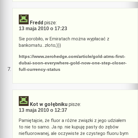
Fredd
pisze:
13 maja 2010 o 17:23
Sie porobiło, w Emiratach można wypłacać z
bankomatu…złoto;)))
https://www.zerohedge.com/article/gold-atms-first-
dubai-soon-everywhere-gold-now-one-step-closer-
full-currency-status
Kot w gołębniku
pisze:
13 maja 2010 o 12:37
Pamiętajcie, że fluor a różne związki z jego udziałem
to nie to samo. Ja np. nie kupuję pasty do zębów
niefluorowanej, ale oczywiste że czystego fluoru bym