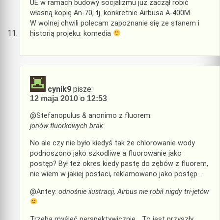
UE w ramach budowy socjalizmu już zaczął robić
własną kopię An-70, tj. konkretnie Airbusa A-400M.
W wolnej chwili polecam zapoznanie się ze stanem i
historią projeku: komedia
cynik9
pisze:
12 maja 2010 o 12:53
@Stefanopulus & anonimo z fluorem:
jonów fluorkowych brak
No ale czy nie było kiedyś tak że chlorowanie wody
podnoszono jako szkodliwe a fluorowanie jako
postęp? Był też okres kiedy pastę do zębów z fluorem,
nie wiem w jakiej postaci, reklamowano jako postęp…
@Antey:
odnośnie ilustracji, Airbus nie robił nigdy tri-jetów
Trzeba myśleć perspektywicznie… To jest przyszły