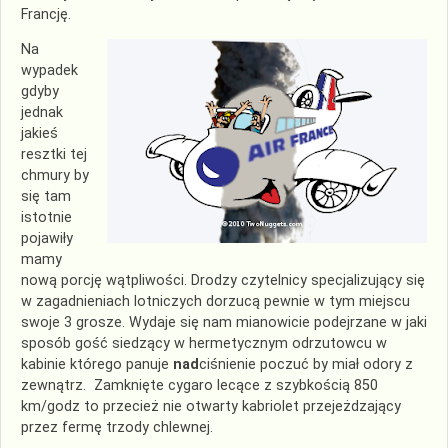
Francję.
Na
wypadek
gdyby
jednak
jakieś
resztki tej
chmury by
się tam
istotnie
pojawiły
mamy
nową porcję wątpliwości. Drodzy czytelnicy specjalizujący się
w zagadnieniach lotniczych dorzucą pewnie w tym miejscu
swoje 3 grosze. Wydaje się nam mianowicie podejrzane w jaki
sposób gość siedzący w hermetycznym odrzutowcu w
kabinie którego panuje
nad
ciśnienie poczuć by miał odory z
zewnątrz. Zamknięte cygaro lecące z szybkością 850
km/godz to przecież nie otwarty kabriolet przejeżdzający
przez fermę trzody chlewnej.