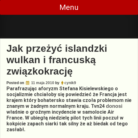
Skip
Menu
to
content
Jak przeżyć islandzki
wulkan i francuską
związkokrację
Posted on
11 maja 2010
by
cynik9
Parafrazując aforyzm Stefana Kisielewskiego o
socjalizmie chciałoby się powiedzieć że Francja jest
krajem który bohatersko stawia czoła problemom nie
znanym w żadnym normalnym kraju. Tvn24
donosi
właśnie o groźnym incydencie w samolocie Air
France. W ubiegłą niedzielę pilot tych linii poczuł w
kokpicie zapach siarki tak silny że aż biedak od tego
zasłabł.