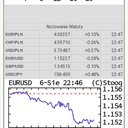
Notowania Waluty
4.30357
+0.10%
22:47
EUR/PLN
4.59710
-0.26%
22:47
CHF/PLN
3.73487
+0.37%
22:47
USD/PLN
1.15227
-0.28%
22:47
EUR/USD
1.34515
-0.10%
22:47
GBP/USD
158.459
+0.48%
22:47
USD/JPY