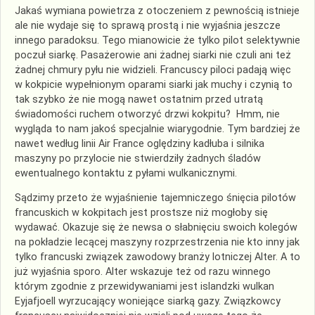
Jakaś wymiana powietrza z otoczeniem z pewnością istnieje
ale nie wydaje się to sprawą prostą i nie wyjaśnia jeszcze
innego paradoksu. Tego mianowicie że tylko pilot selektywnie
poczuł siarkę. Pasażerowie ani żadnej siarki nie czuli ani też
żadnej chmury pyłu nie widzieli. Francuscy piloci padają więc
w kokpicie wypełnionym oparami siarki jak muchy i czynią to
tak szybko że nie mogą nawet ostatnim przed utratą
świadomości ruchem otworzyć drzwi kokpitu? Hmm, nie
wygląda to nam jakoś specjalnie wiarygodnie. Tym bardziej że
nawet według linii Air France oględziny kadłuba i silnika
maszyny po przylocie nie stwierdziły żadnych śladów
ewentualnego kontaktu z pyłami wulkanicznymi.
Sądzimy przeto że wyjaśnienie tajemniczego śnięcia pilotów
francuskich w kokpitach jest prostsze niż mogłoby się
wydawać. Okazuje się że newsa o słabnięciu swoich kolegów
na pokładzie lecącej maszyny rozprzestrzenia nie kto inny jak
tylko francuski związek zawodowy branży lotniczej Alter. A to
już wyjaśnia sporo. Alter wskazuje też od razu winnego
którym zgodnie z przewidywaniami jest islandzki wulkan
Eyjafjoell wyrzucający woniejące siarką gazy. Związkowcy