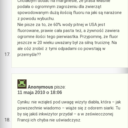
Chciałbym dodać na marginesie, że prasa właśnie
podała o ogromnym zagrożeniu dla zwierząt
spowodowanym dużą ilością fluoru na jaki są narażone
z powodu wybuchu.
Nie pisze za to, że 60% wody pitnej w USA jest
fluorowane, prawie cała pasta też, a żywność zawiera
ogromne ilości tego pierwiastka. Przypomnę, że fluor
jeszcze w 20 wieku uważany był za silną truciznę. Na
ale cóż zrobić z tymi odpadami co powstają w
przemyśle??
Anonymous
pisze:
11 maja 2010 o 18:06
Cyniku: nie wziąłeś pod uwagę wizyty diabła, która – jak
powszechnie wiadomo – wiąże się z odorem siarki. Tu
by się jakiś inkwizytor przydał – a w zeświecczonej
Francji ich chyba nie uświadczysz.