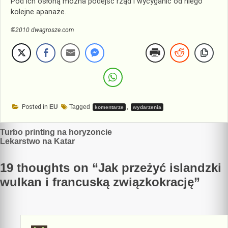
Pod ich osłoną można podejść rząd i wycyganić od niego
kolejne apanaże.
©2010 dwagrosze.com
Posted in
EU
Tagged
,
komentarze
wydarzenia
Nawigacja
Turbo printing na horyzoncie
Lekarstwo na Katar
wpisu
19 thoughts on “
Jak przeżyć islandzki
wulkan i francuską związkokrację
”