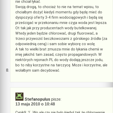
nie chciał łykać.
Swoją drogą, to chociaż to nie na temat wpisu, to
chciałbym dożyć kiedyś momentu gdy będę mieć do
dyspozycji oferty 3-4 firm wodociągowych i będą się
prześcigać w przekonaniu mnie czyja woda jest lepsza.
Ot tak jak przy producentach wody butelkowanej.
Wtedy jeden będzie chlorować, drugi fluorować, a
trzeci przywozić beczkowozami z górskiego źródła (za
odpowiednią ceną) i sam sobie wybiorę co wolę.
A tak to wielki brat zmusza mnie do łykania chemii w
imię jakichś tam zasad, często propagandowych. W
niektórych rejonach PL do wody dodają jeszcze jodu,
bo to niby korzystne na tarczycę. Moze i korzystne, ale
wolałbym sam decydować.
Stefanopulus
pisze:
13 maja 2010 o 10:48
Cynik9:
"(…)No ale czy nie było kiedyś tak że chlorowanie