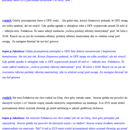
palmami skoro ZUS potrzebuje miliardów i to teraz, now ?
cynik9:
Gdyby przynajmniej forsa w OFE rosła… Ale gdzie tam, kryzys finansowy pokazał, że OFE mogą
nie tylko zarabiać, ale też stracić. Gdy giełda tąpnęła w ubiegłym roku z OFE wyparowało ponad 20 mld zł
– odkryła min. Fedakowa. To samo odkrył niedawno „twórca polskiej reformy emerytalnej” prof. M.Góra z
SGH. Rzucił się on już do tworzenia reformy polskiej reformy emerytalnej aby to właśnie wziąć pod
uwagę. Za następne dziesięć lat ma być gotowa.
kopia p.Jakubasa:
Gdyby przynajmniej pieniądze w OFE były dobrze inwestowane i bezpiecznie
kumulowane. Ale nie jest tak. Kryzys finansowy pokazał, że OFE mogą nie tylko zarabiać, ale też stracić.
Gdy giełda spadła w ubiegłym roku w OFE wyparowało ponad 20 mld zł – odkryła min. Fedakowa. To
samo odkrył niedawno „twórca polskiej reformy emerytalnej” prof. M.Góra z SGH. Rzucił się on już do
tworzenia reformy polskiej reformy emerytalnej, aby to właśnie wziąć pod uwagę. Za następne dziesięć lat
ma być gotowa
cynik9:
Ale min.Fedakowa nie chce czekać na Górę, chce góry szmalu zaraz. Jeszcze giełda nie powróci do
dawnych wyżyn i co? Jeszcze więcej szmalu emerytów niepotrzebnie się zmarnuje. A tu ZUS może zrobić
przynajmniej dobry uczynek chroniąc go przed anihilacją w jakiejś giełdowej ruchawce.
kopia p.Jakubasa:
Ale minister Fedakowa nie chce czekać tyle lat na Górę, chce góry pieniędzy jak
najszybciej. Jeszcze giełda nie powróci do dawnych wyżyn i co będzie? Jeszcze więcej środków emerytów
niepotrzebnie się zmarnuje. Tak? A tak to ZUS może zrobić przynajmniej dobry uczynek chroniąc go przed