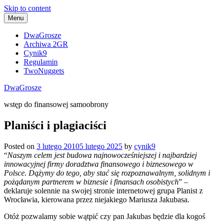
Skip to content
Menu
DwaGrosze
Archiwa 2GR
Cynik9
Regulamin
TwoNuggets
DwaGrosze
wstęp do finansowej samoobrony
Planiści i plagiaciści
Posted on
3 lutego 2010
5 lutego 2025
by
cynik9
“
Naszym celem jest budowa najnowocześniejszej i najbardziej
innowacyjnej firmy doradztwa finansowego i biznesowego w
Polsce. Dążymy do tego, aby stać się rozpoznawalnym, solidnym i
pożądanym partnerem w biznesie i finansach osobistych
” –
deklaruje solennie na swojej stronie internetowej grupa Planist z
Wrocławia, kierowana przez niejakiego Mariusza Jakubasa.
Otóż pozwalamy sobie wątpić czy pan Jakubas będzie dla kogoś