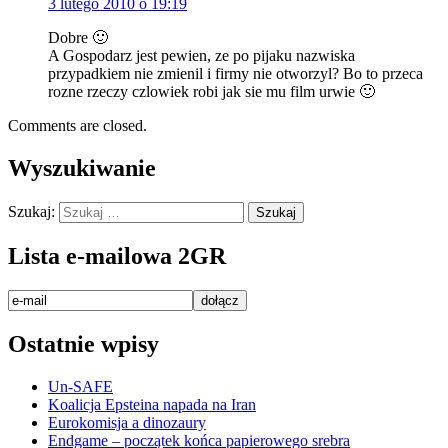
3 lutego 2010 o 19:19
Dobre 🙂
A Gospodarz jest pewien, ze po pijaku nazwiska
przypadkiem nie zmienil i firmy nie otworzyl? Bo to przeca
rozne rzeczy czlowiek robi jak sie mu film urwie 🙂
Comments are closed.
Wyszukiwanie
Szukaj:
Lista e-mailowa 2GR
Ostatnie wpisy
Un-SAFE
Koalicja Epsteina napada na Iran
Eurokomisja a dinozaury
Endgame – początek końca papierowego srebra