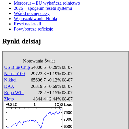
Mercosur – EU wykańcza rolnictwo
2026 – apogeum resetu systemu
Wśród nocnej ciszy
W poszukiwaniu Nobla
Reset nadszedł
Powyborcze refleksje
Rynki dzisiaj
Notowania Świat
US Blue Chip
54000.5
+0.29%
08-07
Nasdaq100
29722.3
+1.19%
08-07
Nikkei
65606.7
-0.12%
08-07
DAX
26319.5
+0.69%
08-07
Ropa WTI
78.2
+1.15%
08-07
Złoto
4344.4
+2.44%
08-07