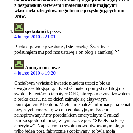
z bezpańskim serwisem i materiałami nie mającymi
właściciela zdecydowanego bronić przysługujących mu
praw.
spekulancik
pisze:
4 lutego 2010 o 21:01
Biedak, pewnie przestraszył się troszkę. Życzliwie
podsunąłem mu pod nos ustawę a on blog-a zamknął 🙂
Anonymous
pisze:
4 lutego 2010 o 19:20
Chciałbym wyjaśnić kwestie plagiatu treści z blogu
dwagrosze.blogspot.pl. Kiedyś miałem pomysł na Blog dla
swoich Klientów o tematyce OFE, którego nie zrealizowałem
z braku czasu, na co dzień zajmuje się aktywnym
pomaganiem Klientom. Mieli tam znaleźć informacje na temat
przyszłych emerytur, w celu edukacyjnym. Byłem
zainspirowany Anty poradnikiem emerytalnym Cynika9,
bardzo spodobał mi się w tym czasie post "SKOK na kasę
emerytów". Napisałem na swoim nowoutworzonym blogu
tylko jeden post, faktycznie skopiowany, to była moja