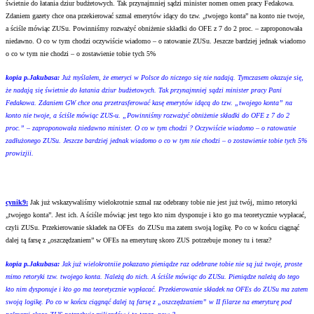
świetnie do łatania dziur budżetowych. Tak przynajmniej sądzi minister nomen omen pracy Fedakowa.
Zdaniem gazety chce ona przekierować szmal emerytów idący do tzw. „twojego konta” na konto nie twoje,
a ściśle mówiąc ZUSu. Powinniśmy rozważyć obniżenie składki do OFE z 7 do 2 proc. – zaproponowała
niedawno. O co w tym chodzi oczywiście wiadomo – o ratowanie ZUSu. Jeszcze bardziej jednak wiadomo
o co w tym nie chodzi – o zostawienie tobie tych 5%
kopia p.Jakubasa:
Już myślałem, że emeryci w Polsce do niczego się nie nadają. Tymczasem okazuje się,
że nadają się świetnie do łatania dziur budżetowych. Tak przynajmniej sądzi minister pracy Pani
Fedakowa. Zdaniem GW chce ona przetrasferować kasę emerytów idącą do tzw. „twojego konta” na
konto nie twoje, a ściśle mówiąc ZUS-u. „Powinniśmy rozważyć obniżenie składki do OFE z 7 do 2
proc.” – zaproponowała niedawno minister. O co w tym chodzi ? Oczywiście wiadomo – o ratowanie
zadłużonego ZUSu. Jeszcze bardziej jednak wiadomo o co w tym nie chodzi – o zostawienie tobie tych 5%
prowizjii.
cynik9:
Jak już wskazywaliśmy wielokrotnie szmal raz odebrany tobie nie jest już twój, mimo retoryki
„twojego konta”. Jest ich. A ściśle mówiąc jest tego kto nim dysponuje i kto go ma teoretycznie wypłacać,
czyli ZUSu. Przekierowanie składek na OFEs do ZUSu ma zatem swoją logikę. Po co w końcu ciągnąć
dalej tą farsę z „oszczędzaniem” w OFEs na emeryturę skoro ZUS potrzebuje money tu i teraz?
kopia p.Jakubasa:
Jak już wielokrotniie pokazano pieniądze raz odebrane tobie nie są już twoje, proste
mimo retoryki tzw. twojego konta. Należą do nich. A ściśle mówiąc do ZUSu. Pieniądze należą do tego
kto nim dysponuje i kto go ma teoretycznie wypłacać. Przekierowanie składek na OFEs do ZUSu ma zatem
swoją logikę. Po co w końcu ciągnąć dalej tą farsę z „oszczędzaniem” w II filarze na emeryturę pod