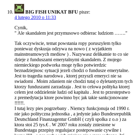
BIG FISH UNIKAT BFU
pisze:
4 lutego 2010 o 11:33
Cynik,
" Ale skandalem jest przymusowo odbierac ludziom ……."
Tak oczywiscie, temat powstania ropy poruszylem tylko
poniewaz dyskusja odzywa na nowo ( z wyjatkiem
mainstreamowych mediow ) . Nazywasz delikatnie to co sie
dzieje z funduszami emerytalnymi skandalem. Z mojego
niemieckiego podworka moge tylko potwierdzic
beznadziejnosc sytuacji jezeli chodzi o fundusze emerytalne.
Jest to tragedia narodowa , ktorej przyszli emeryci nie sa
swiadomi . Moim zdaniem nie chodzi tutaj o dyletantyzm tych
ktorzy funduszami zarzadzaja . Jest to celowa polityka ktorej
celem jest oddzielenie ludzi od kapitalu . Jest to przestepstwo
z premedytacja ktore powinno byc jak takie sankcjonowane
!!!!!!.
I tutaj lezy pies pogrzebany . Niemcy funkcjonuja od 1990 r.
nie jako polityczna jednostka , a jedynie jako Bundesrepublik
Deutschland Finanzagentur GmbH ( czyli spolka z o.o ) za
ktora stoi 25 tys.€ . W 2007 roku zostaly zniesione w
Bundestagu przepisy regulujace postepowanie cywilne i