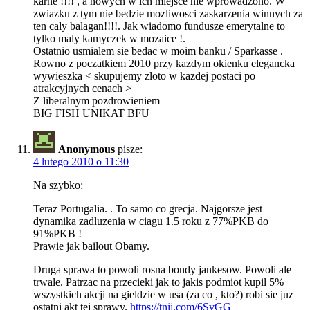
karne !!!! , a nowych w ich miejsce nie wprowadzono. W
zwiazku z tym nie bedzie mozliwosci zaskarzenia winnych za
ten caly balagan!!!!. Jak wiadomo fundusze emerytalne to
tylko maly kamyczek w mozaice !.
Ostatnio usmialem sie bedac w moim banku / Sparkasse .
Rowno z poczatkiem 2010 przy kazdym okienku elegancka
wywieszka < skupujemy zloto w kazdej postaci po
atrakcyjnych cenach >
Z liberalnym pozdrowieniem
BIG FISH UNIKAT BFU
Anonymous
pisze:
4 lutego 2010 o 11:30
Na szybko:
Teraz Portugalia. . To samo co grecja. Najgorsze jest
dynamika zadluzenia w ciagu 1.5 roku z 77%PKB do
91%PKB !
Prawie jak bailout Obamy.
Druga sprawa to powoli rosna bondy jankesow. Powoli ale
trwale. Patrzac na przecieki jak to jakis podmiot kupil 5%
wszystkich akcji na gieldzie w usa (za co , kto?) robi sie juz
ostatni akt tej sprawy.
https://tnij.com/6SvGG