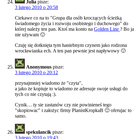
Julia
pisze:
3 lutego 2010 o 20:58
Ciekawe co na to "Grupa dla osób kroczących ścieżką
świadomego życia i rozwoju osobistego i duchowego" do
której należy ten pan. Ktoś ma konto na
Golden Line
? Bo ja
nie używam 🙂
Czuję się dotknięta tym haniebnym czynem jako rodzona
wrocławianka ech. A ten pan pewnie jest napływowy 🙂
Anonymous
pisze:
3 lutego 2010 o 20:12
przynajmniej wiadomo że "czyta",
a jako że kopiuje to wiadomo ze adresuje swoje usługi do
tych co nie czytają :).
Cynik… ty sie zastanów czy nie powinieneś tego
"skopiowac" i założyc firmy PlanistKropkaB 🙂 oferujac to
samo.
spekulancik
pisze:
3 lutego 2010 o 19:43