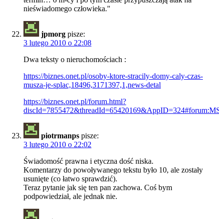
nieświadomego człowieka."
jpmorg
pisze:
3 lutego 2010 o 22:08
Dwa teksty o nieruchomościach :
https://biznes.onet.pl/osoby-ktore-stracily-domy-caly-czas-
musza-je-splac,18496,3171397,1,news-detal
https://biznes.onet.pl/forum.html?
discId=7855472&threadId=65420169&AppID=324#f
piotrmanps
pisze:
3 lutego 2010 o 22:02
Świadomość prawna i etyczna dość niska.
Komentarzy do powoływanego tekstu było 10, ale zostały
usunięte (co łatwo sprawdzić).
Teraz pytanie jak się ten pan zachowa. Coś bym
podpowiedział, ale jednak nie.