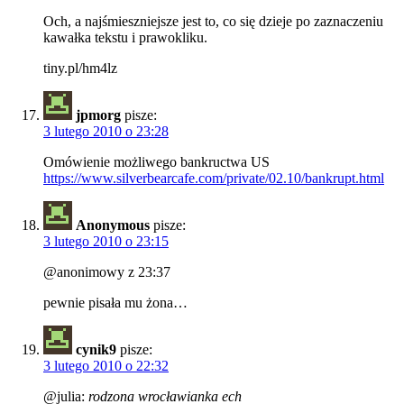
Och, a najśmieszniejsze jest to, co się dzieje po zaznaczeniu
kawałka tekstu i prawokliku.
tiny.pl/hm4lz
jpmorg
pisze:
3 lutego 2010 o 23:28
Omówienie możliwego bankructwa US
https://www.silverbearcafe.com/private/02.10/bankrupt.html
Anonymous
pisze:
3 lutego 2010 o 23:15
@anonimowy z 23:37
pewnie pisała mu żona…
cynik9
pisze:
3 lutego 2010 o 22:32
@julia:
rodzona wrocławianka ech