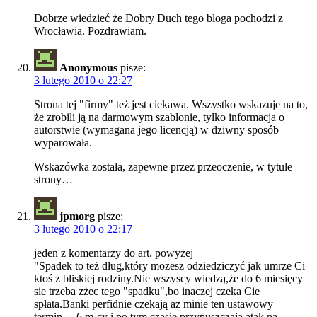
Dobrze wiedzieć że Dobry Duch tego bloga pochodzi z
Wrocławia. Pozdrawiam.
Anonymous
pisze:
3 lutego 2010 o 22:27
Strona tej "firmy" też jest ciekawa. Wszystko wskazuje na to,
że zrobili ją na darmowym szablonie, tylko informacja o
autorstwie (wymagana jego licencją) w dziwny sposób
wyparowała.
Wskazówka została, zapewne przez przeoczenie, w tytule
strony…
jpmorg
pisze:
3 lutego 2010 o 22:17
jeden z komentarzy do art. powyżej
"Spadek to też dług,który mozesz odziedziczyć jak umrze Ci
ktoś z bliskiej rodziny.Nie wszyscy wiedzą,że do 6 miesięcy
sie trzeba zżec tego "spadku",bo inaczej czeka Cie
spłata.Banki perfidnie czekają az minie ten ustawowy
termin… 6 m-cy i po tym czasie przypuszczają atak na