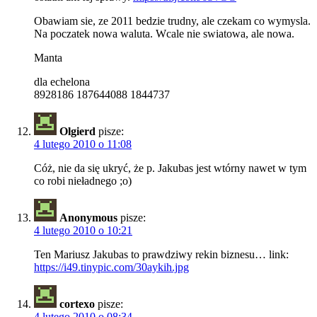
Obawiam sie, ze 2011 bedzie trudny, ale czekam co wymysla.
Na poczatek nowa waluta. Wcale nie swiatowa, ale nowa.
Manta
dla echelona
8928186 187644088 1844737
Olgierd
pisze:
4 lutego 2010 o 11:08
Cóż, nie da się ukryć, że p. Jakubas jest wtórny nawet w tym
co robi nieładnego ;o)
Anonymous
pisze:
4 lutego 2010 o 10:21
Ten Mariusz Jakubas to prawdziwy rekin biznesu… link:
https://i49.tinypic.com/30aykih.jpg
cortexo
pisze:
4 lutego 2010 o 08:34