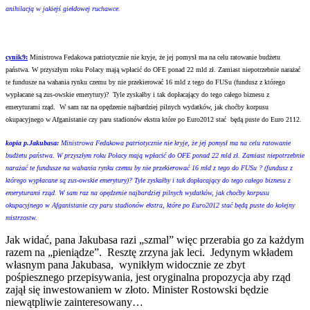
anihilacją w jakiejś giełdowej ruchawce.
cynik9:
Ministrowa Fedakowa patriotycznie nie kryje, że jej pomysł ma na celu ratowanie budżetu
państwa. W przyszłym roku Polacy mają wpłacić do OFE ponad 22 mld zł. Zamiast niepotrzebnie narażać
te fundusze na wahania rynku czemu by nie przekierować 16 mld z tego do FUSu (fundusz z którego
wypłacane są zus-owskie emerytury)? Tyle zyskałby i tak dopłacający do tego całego biznesu z
emeryturami rząd. W sam raz na opędzenie najbardziej pilnych wydatków, jak choćby korpusu
okupacyjnego w Afganistanie czy paru stadionów ekstra które po Euro2012 stać będą puste do Euro 2112.
kopia p.Jakubasa:
Ministrowa Fedakowa patriotycznie nie kryje, że jej pomysł ma na celu ratowanie
budżetu państwa. W przyszłym roku Polacy mają wpłacić do OFE ponad 22 mld zł. Zamiast niepotrzebnie
narażać te fundusze na wahania rynku czemu by nie przekierować 16 mld z tego do FUSu ? (fundusz z
którego wypłacane są zus-owskie emerytury)? Tyle zyskałby i tak dopłacający do tego całego biznesu z
emeryturami rząd. W sam raz na opędzenie najbardziej pilnych wydatków, jak choćby korpusu
okupacyjnego w Afganistanie czy paru stadionów ekstra, które po Euro2012 stać będą puste do kolejny
mistrzostw.
Jak widać, pana Jakubasa razi „szmal” więc przerabia go za każdym
razem na „pieniądze”. Resztę zrzyna jak leci. Jedynym wkładem
własnym pana Jakubasa, wynikłym widocznie ze zbyt
pośpiesznego przepisywania, jest oryginalna propozycja aby rząd
zajął się inwestowaniem w złoto. Minister Rostowski będzie
niewątpliwie zainteresowany…