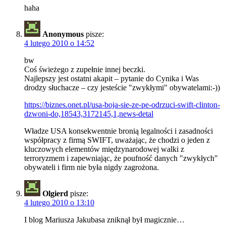
haha
Anonymous
pisze:
4 lutego 2010 o 14:52
bw
Coś świeżego z zupełnie innej beczki.
Najlepszy jest ostatni akapit – pytanie do Cynika i Was
drodzy słuchacze – czy jesteście "zwykłymi" obywatelami:-))
https://biznes.onet.pl/usa-boja-sie-ze-pe-odrzuci-swift-clinton-
dzwoni-do,18543,3172145,1,news-detal
Władze USA konsekwentnie bronią legalności i zasadności
współpracy z firmą SWIFT, uważając, że chodzi o jeden z
kluczowych elementów międzynarodowej walki z
terroryzmem i zapewniając, że poufność danych "zwykłych"
obywateli i firm nie była nigdy zagrożona.
Olgierd
pisze:
4 lutego 2010 o 13:10
I blog Mariusza Jakubasa zniknął był magicznie…