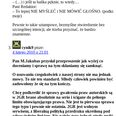
– (…) i jeśli ta bańka pęknie, to wtedy…
Pani Redaktor:
– To lepiej NIE MYŚLEĆ i NIE MÓWIĆ GŁOŚNO. (podkr.
moje)
Pewnie to takie sztampowe, bezmyślne stwierdzenie bez
szczególnej intencji, ale trzeba przyznać, że bardzo
znamienne.
cynik9
pisze:
4 lutego 2010 o 21:01
Pan M.Jakubas przysłał przeproszenie jak wyżej co
doceniamy i sprawę na tym skłaniamy się zamknąć.
O usuwaniu czegokolwiek z naszej strony nie ma jednak
mowy. To nie ten standard. Młody człowiek powinien być
zadowolony że się na tym kończy.
Chcę podkreślić że sprawy gwałcenia praw autorskich są
w 2GR brane absolutnie na serio i ścigane do pełnego
limitu obowiązującego prawa. Nie jest to pierwsza sprawa
tego typu i pewnie nie ostatnia. 2GR jest wolnym
serwisem, z liberalną polityką przedruku określoną pod
odpowiednim linkiem. Nie należy tego jednak nigdy mylić