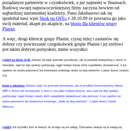
pożądanym partnerem w czymkolwiek, a już najmniej w finansach.
Budowę swojej najnowocześniejszej firmy zaczyna bowiem od
najbardziej staromodnej kradzieży. Panu Jakubasowi tak się
spodobał nasz wpis
Skok na OFEs
z 28.10.09 że powtarza go jako
swój materiał, akapit po akapicie, na
blogu dla klientów grupy
Planist
.
A więc, drogi kliencie grupy Planist, czytaj niżej i zastanów się
dobrze czy powierzanie czegokolwiek grupie Planist i jej szefowi
jest takim dobrym pomysłem, mimo wszystko:
cynik9 na blogu 2GR:
Zamiast się zająć sprawami poważnymi, jak na przykład manipulacją w złocie co
obiecałem, rząd nie daje spokoju podrzucając ciągle bieżące tematy które wypadałoby skomentować. A już
zupełnie nie można pozostawić bez komentarza ostatniego skoku na kasę emerytów o jakim donosi ostatnio
GW.
kopia p.Jakubasa:
Zamiast zająć się sprawami poważnymi, jak na przykład innowacyjnością sektora
MŚP w Polsce lub inwestycjami w złoto w tym jakże trudnym kryzysie, nasz rząd nie daje spokoju
podrzucając ciągle bieżące tematy, które wypadałoby skomentować jako pierwsze. A już zupełnie nie
można pozostawić bez komentarza ostatniego „skoku na kasę emerytów” o jakim donosi Gazeta
Wyborcza.
cynik9
:
Już myślałby ktoś że emeryci do niczego się nie nadają. Tymczasem okazuje się że nadają się