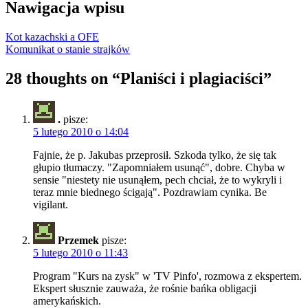
Nawigacja wpisu
Kot kazachski a OFE
Komunikat o stanie strajków
28 thoughts on “
Planiści i plagiaciści
”
.
pisze:
5 lutego 2010 o 14:04
Fajnie, że p. Jakubas przeprosił. Szkoda tylko, że się tak
głupio tłumaczy. "Zapomniałem usunąć", dobre. Chyba w
sensie "niestety nie usunąłem, pech chciał, że to wykryli i
teraz mnie biednego ścigają". Pozdrawiam cynika. Be
vigilant.
Przemek
pisze:
5 lutego 2010 o 11:43
Program "Kurs na zysk" w 'TV Pinfo', rozmowa z ekspertem.
Ekspert słusznie zauważa, że rośnie bańka obligacji
amerykańskich.