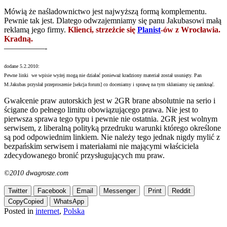
Mówią że naśladownictwo jest najwyższą formą komplementu.
Pewnie tak jest. Dlatego odwzajemniamy się panu Jakubasowi małą
reklamą jego firmy.
Klienci, strzeżcie się
Planist
-ów z Wrocławia.
Kradną.
—————-
dodane 5.2.2010:
Pewne linki we wpisie wyżej mogą nie działać ponieważ kradziony materiał został usunięty.
Pan
M.Jakubas przysłał przeproszenie [sekcja forum] co doceniamy i sprawę na tym skłaniamy się zamknąć.
Gwałcenie praw autorskich jest w 2GR brane absolutnie na serio i
ścigane do pełnego limitu obowiązującego prawa. Nie jest to
pierwsza sprawa tego typu i pewnie nie ostatnia. 2GR jest wolnym
serwisem, z liberalną polityką przedruku warunki którego określone
są pod odpowiednim linkiem. Nie należy tego jednak nigdy mylić z
bezpańskim serwisem i materiałami nie mającymi właściciela
zdecydowanego bronić przysługujących mu praw.
©2010 dwagrosze.com
Twitter
Facebook
Email
Messenger
Print
Reddit
Copy
Copied
WhatsApp
Posted in
internet
,
Polska