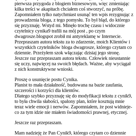
pierwsza przygoda z blogiem biznesowym, więc zmieniając
kilka treści w akapitach chciałem coś stworzyć, na próbę.
Zapomniałem tylko natychmiast usunąć ten wpis rezygnując z
prowadzenia bloga, z tego pomysłu. To był bląd, do którego
się przyznaję. Wstyd mi. Minęło trochę czasu i widocznie
czytelnicy cynika9 trafili na mój post , po czym
dwagrosze.blogspot zrobił mi antyreklamę w Internecie.
Przepraszam autora tekstu za to zdarzenie, moich Klientów i
wszystkich czytelników bloga dwagrosze, którego czytam co
dziennie. Przeżyłem szok włączając dzisiaj jego stronę.
Jeszcze raz przepraszam autora tekstu. Człowiek nieustannie
się uczy, najwięcej na swoich błędach. Ważne, aby wyciągał
z nich konstruktywne wnioski.
Proszę o usunięcie postu Cynika.
Planist to mała działalność, budowana na bazie zaufania,
szczerości i korzyści dla klientów.
Dlatego szybko przyznaję się do modyfikacji tekstu z cynik9,
to była chwila słabości, spalony plan, które kosztują mnie
teraz wiele emocji i nerwów. Zapomniałem, że post widnieje-
co za tym idzie nie miałem świadomości prawnej, etycznej.
Jeszcze raz przepraszam.
Mam nadzieję że Pan Cynik9, którego czytam co dziennie