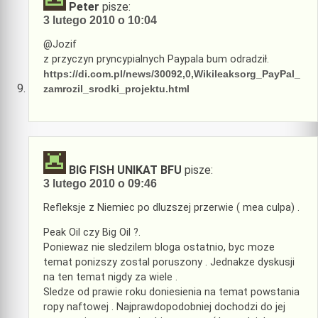
Peter
pisze:
3 lutego 2010 o 10:04
@Jozif
z przyczyn pryncypialnych Paypala bum odradził.
https://di.com.pl/news/30092,0,Wikileaksorg_PayPal_
zamrozil_srodki_projektu.html
BIG FISH UNIKAT BFU
pisze:
3 lutego 2010 o 09:46
Refleksje z Niemiec po dluzszej przerwie ( mea culpa) .
Peak Oil czy Big Oil ?.
Poniewaz nie sledzilem bloga ostatnio, byc moze
temat ponizszy zostal poruszony . Jednakze dyskusji
na ten temat nigdy za wiele .
Sledze od prawie roku doniesienia na temat powstania
ropy naftowej . Najprawdopodobniej dochodzi do jej