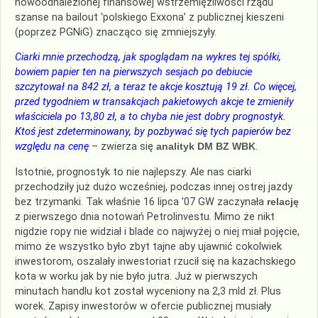
nowoodnalezionej finansowej wstrzemięźliwości rządu
szanse na bailout 'polskiego Exxona’ z publicznej kieszeni
(poprzez PGNiG) znacząco się zmniejszyły.
Ciarki mnie przechodzą, jak spoglądam na wykres tej spółki,
bowiem papier ten na pierwszych sesjach po debiucie
szczytował na 842 zł, a teraz te akcje kosztują 19 zł. Co więcej,
przed tygodniem w transakcjach pakietowych akcje te zmieniły
właściciela po 13,80 zł, a to chyba nie jest dobry prognostyk.
Ktoś jest zdeterminowany, by pozbywać się tych papierów bez
względu na cenę
– zwierza się
analityk DM BZ WBK
.
Istotnie, prognostyk to nie najlepszy. Ale nas ciarki
przechodziły już dużo wcześniej, podczas innej ostrej jazdy
bez trzymanki. Tak właśnie 16 lipca ’07 GW zaczynała
relację
z pierwszego dnia notowań Petrolinvestu. Mimo że nikt
nigdzie ropy nie widział i blade co najwyżej o niej miał pojęcie,
mimo że wszystko było zbyt tajne aby ujawnić cokolwiek
inwestorom, oszalały inwestoriat rzucił się na kazachskiego
kota w worku jak by nie było jutra. Już w pierwszych
minutach handlu kot został wyceniony na 2,3 mld zł. Plus
worek. Zapisy inwestorów w ofercie publicznej musiały