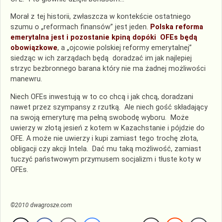
Morał z tej historii, zwłaszcza w kontekście ostatniego
szumu o „reformach finansów” jest jeden.
Polska reforma
emerytalna jest i pozostanie kpiną dopóki OFEs będą
obowiązkowe
, a „ojcowie polskiej reformy emerytalnej”
siedząc w ich zarządach będą doradzać im jak najlepiej
strzyc bezbronnego barana który nie ma żadnej możliwości
manewru.
Niech OFEs inwestują w to co chcą i jak chcą, doradzani
nawet przez szympansy z rzutką. Ale niech gość składający
na swoją emeryturę ma pełną swobodę wyboru. Może
uwierzy w złotą jesień z kotem w Kazachstanie i pójdzie do
OFE. A może nie uwierzy i kupi zamiast tego trochę złota,
obligacji czy akcji Intela. Dać mu taką możliwość, zamiast
tuczyć państwowym przymusem socjalizm i tłuste koty w
OFEs.
©2010 dwagrosze.com