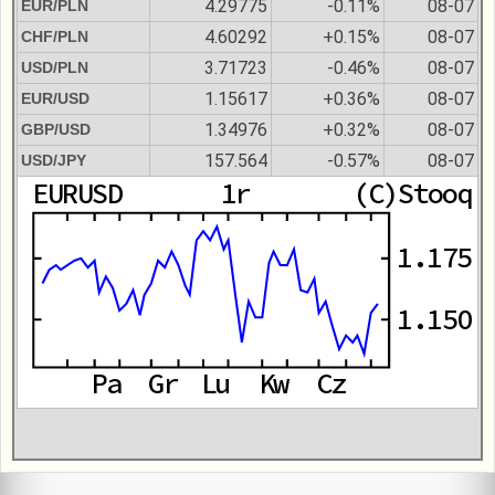
4.29775
-0.11%
08-07
EUR/PLN
4.60292
+0.15%
08-07
CHF/PLN
3.71723
-0.46%
08-07
USD/PLN
1.15617
+0.36%
08-07
EUR/USD
1.34976
+0.32%
08-07
GBP/USD
157.564
-0.57%
08-07
USD/JPY