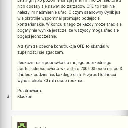
Lemingi tylko pozornie sa sprytne, i mimo ze niektore z
nich dostaly sie nawet do zarzadow OFE to i tak nie
nalezy im nadmiernie ufac. O czym szanowny Cynik juz
wielokrotnie wspominal promujac podejscie
kontrarianskie. W koncu z tego ze kazdy moze stac sie
bogaty nie wynika jeszcze, ze wszyscy moga stac sie
bogaci jednoczesnie.
A z tym ze obecna konstrukcja OFE to skandal w
zupelnosci sie zgadzam.
Jeszcze mala poprawka do mojego poprzedniego
postu: ludnosc swiata wzrasta o 200.000 osob nie co 3
dni, lecz codziennie, kazdego dnia. Przyrost ludnosci
wynosi okolo 80 mln osob rocznie.
Pozdrawiam,
Klackon