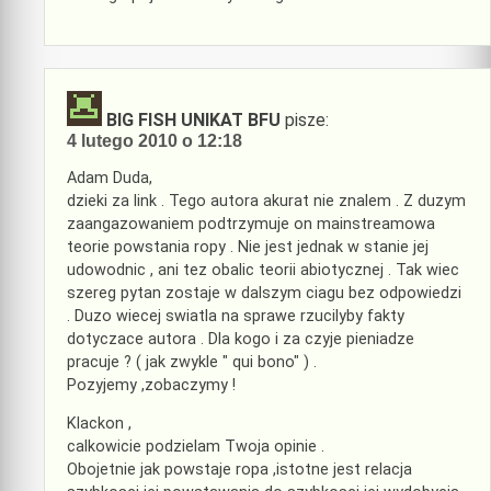
BIG FISH UNIKAT BFU
pisze:
4 lutego 2010 o 12:18
Adam Duda,
dzieki za link . Tego autora akurat nie znalem . Z duzym
zaangazowaniem podtrzymuje on mainstreamowa
teorie powstania ropy . Nie jest jednak w stanie jej
udowodnic , ani tez obalic teorii abiotycznej . Tak wiec
szereg pytan zostaje w dalszym ciagu bez odpowiedzi
. Duzo wiecej swiatla na sprawe rzucilyby fakty
dotyczace autora . Dla kogo i za czyje pieniadze
pracuje ? ( jak zwykle " qui bono" ) .
Pozyjemy ,zobaczymy !
Klackon ,
calkowicie podzielam Twoja opinie .
Obojetnie jak powstaje ropa ,istotne jest relacja