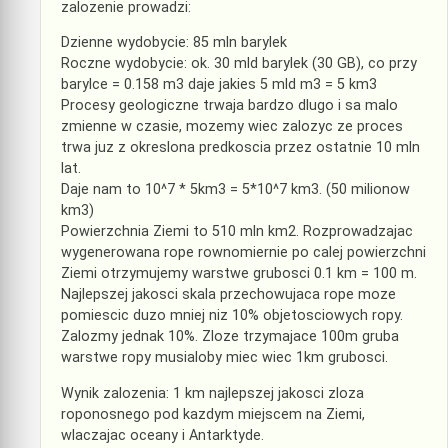
zalozenie prowadzi:
Dzienne wydobycie: 85 mln barylek
Roczne wydobycie: ok. 30 mld barylek (30 GB), co przy
barylce = 0.158 m3 daje jakies 5 mld m3 = 5 km3
Procesy geologiczne trwaja bardzo dlugo i sa malo
zmienne w czasie, mozemy wiec zalozyc ze proces
trwa juz z okreslona predkoscia przez ostatnie 10 mln
lat.
Daje nam to 10^7 * 5km3 = 5*10^7 km3. (50 milionow
km3)
Powierzchnia Ziemi to 510 mln km2. Rozprowadzajac
wygenerowana rope rownomiernie po calej powierzchni
Ziemi otrzymujemy warstwe grubosci 0.1 km = 100 m.
Najlepszej jakosci skala przechowujaca rope moze
pomiescic duzo mniej niz 10% objetosciowych ropy.
Zalozmy jednak 10%. Zloze trzymajace 100m gruba
warstwe ropy musialoby miec wiec 1km grubosci.
Wynik zalozenia: 1 km najlepszej jakosci zloza
roponosnego pod kazdym miejscem na Ziemi,
wlaczajac oceany i Antarktyde.