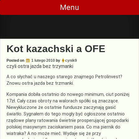
Skip
Menu
to
content
Kot kazachski a OFE
Posted on
1 lutego 2010
by
cynik9
czyli ostra jazda bez trzymanki
A co słychać u naszego starego znajmego Petrolinvest?
Znowu ostra jazda bez trzmanki.
Kompania dobiła ostatnio do nowego minimum, ciut poniżej
17zł. Cały czas obroty na walorach spółki są znaczące.
Niewykluczone że ostatnie fundusze zaczynają gasić
światło. Sygnałem do tego mogły być ogłoszone ostatnio
rządowe plany ratowania świetnie prosperującej gospodarki
polskiej masywnym zaciskaniem pasa. Co ma piernik do
wiatraka? A no może mieć. Wydaje się że przy