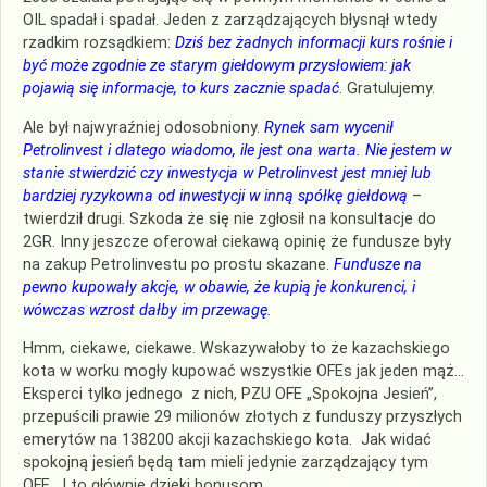
OIL spadał i spadał. Jeden z zarządzających błysnął wtedy
rzadkim rozsądkiem:
Dziś bez żadnych informacji kurs rośnie i
być może zgodnie ze starym giełdowym przysłowiem: jak
pojawią się informacje, to kurs zacznie spadać
. Gratulujemy.
Ale był najwyraźniej odosobniony.
Rynek sam wycenił
Petrolinvest i dlatego wiadomo, ile jest ona warta. Nie jestem w
stanie stwierdzić czy inwestycja w Petrolinvest jest mniej lub
bardziej ryzykowna od inwestycji w inną spółkę giełdową
–
twierdził drugi. Szkoda że się nie zgłosił na konsultacje do
2GR. Inny jeszcze oferował ciekawą opinię że fundusze były
na zakup Petrolinvestu po prostu skazane.
Fundusze na
pewno kupowały akcje, w obawie, że kupią je konkurenci, i
wówczas wzrost dałby im przewagę.
Hmm, ciekawe, ciekawe. Wskazywałoby to że kazachskiego
kota w worku mogły kupować wszystkie OFEs jak jeden mąż…
Eksperci tylko jednego z nich, PZU OFE „Spokojna Jesień”,
przepuścili prawie 29 milionów złotych z funduszy przyszłych
emerytów na 138200 akcji kazachskiego kota. Jak widać
spokojną jesień będą tam mieli jedynie zarządzający tym
OFE. I to głównie dzięki bonusom…