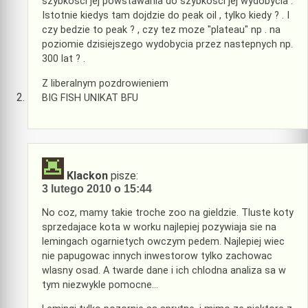
szybkosci jej powstawania do szybkosci jej wydobycia .
Istotnie kiedys tam dojdzie do peak oil , tylko kiedy ? . I
czy bedzie to peak ? , czy tez moze "plateau" np . na
poziomie dzisiejszego wydobycia przez nastepnych np.
300 lat ? .
Z liberalnym pozdrowieniem
BIG FISH UNIKAT BFU
Klackon
pisze:
3 lutego 2010 o 15:44
No coz, mamy takie troche zoo na gieldzie. Tluste koty
sprzedajace kota w worku najlepiej pozywiaja sie na
lemingach ogarnietych owczym pedem. Najlepiej wiec
nie papugowac innych inwestorow tylko zachowac
wlasny osad. A twarde dane i ich chlodna analiza sa w
tym niezwykle pomocne…