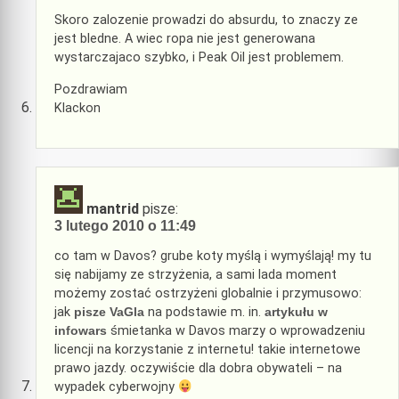
Skoro zalozenie prowadzi do absurdu, to znaczy ze
jest bledne. A wiec ropa nie jest generowana
wystarczajaco szybko, i Peak Oil jest problemem.
Pozdrawiam
Klackon
mantrid
pisze:
3 lutego 2010 o 11:49
co tam w Davos? grube koty myślą i wymyślają! my tu
się nabijamy ze strzyżenia, a sami lada moment
możemy zostać ostrzyżeni globalnie i przymusowo:
jak
pisze VaGla
na podstawie m. in.
artykułu w
infowars
śmietanka w Davos marzy o wprowadzeniu
licencji na korzystanie z internetu! takie internetowe
prawo jazdy. oczywiście dla dobra obywateli – na
wypadek cyberwojny