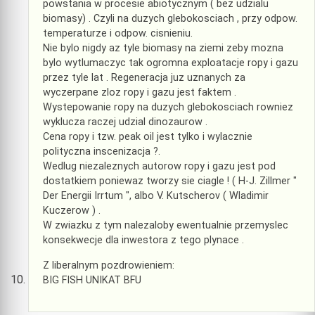
powstania w procesie abiotycznym ( bez udzialu
biomasy) . Czyli na duzych glebokosciach , przy odpow.
temperaturze i odpow. cisnieniu.
Nie bylo nigdy az tyle biomasy na ziemi zeby mozna
bylo wytlumaczyc tak ogromna exploatacje ropy i gazu
przez tyle lat . Regeneracja juz uznanych za
wyczerpane zloz ropy i gazu jest faktem .
Wystepowanie ropy na duzych glebokosciach rowniez
wyklucza raczej udzial dinozaurow .
Cena ropy i tzw. peak oil jest tylko i wylacznie
polityczna inscenizacja ?.
Wedlug niezaleznych autorow ropy i gazu jest pod
dostatkiem poniewaz tworzy sie ciagle ! ( H-J. Zillmer "
Der Energii Irrtum ", albo V. Kutscherov ( Wladimir
Kuczerow ) .
W zwiazku z tym nalezaloby ewentualnie przemyslec
konsekwecje dla inwestora z tego plynace .
Z liberalnym pozdrowieniem:
BIG FISH UNIKAT BFU