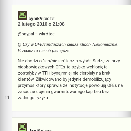
cynik9
pisze:
2 lutego 2010 o 21:08
@paypal – wkrótce
@
Czy w OFE/funduszach siedza idioci? Niekoniecznie.
Przecież to nie ich pieniądze
Nie chodzi o "ich/nie ich" lecz o wybór. Sądzę że przy
nieobowiązkowych OFEs te szybko wchłonięte
zostałyby w TFI i bynajmniej nie cierpiały na brak
klientów. Zlikwidowano by jedynie demobilizujący
przymus który sprawia że instytucje powołują OFEs na
zasadzie dojenia gwarantowanego kapitału bez
żadnego ryzyka.