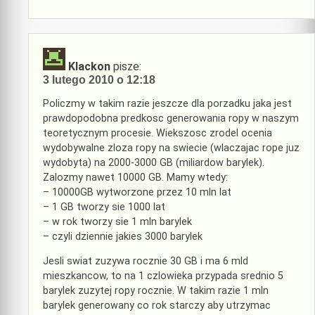
Klackon
pisze:
3 lutego 2010 o 12:18
Policzmy w takim razie jeszcze dla porzadku jaka jest
prawdopodobna predkosc generowania ropy w naszym
teoretycznym procesie. Wiekszosc zrodel ocenia
wydobywalne zloza ropy na swiecie (wlaczajac rope juz
wydobyta) na 2000-3000 GB (miliardow barylek).
Zalozmy nawet 10000 GB. Mamy wtedy:
– 10000GB wytworzone przez 10 mln lat
– 1 GB tworzy sie 1000 lat
– w rok tworzy sie 1 mln barylek
– czyli dziennie jakies 3000 barylek
Jesli swiat zuzywa rocznie 30 GB i ma 6 mld
mieszkancow, to na 1 czlowieka przypada srednio 5
barylek zuzytej ropy rocznie. W takim razie 1 mln
barylek generowany co rok starczy aby utrzymac