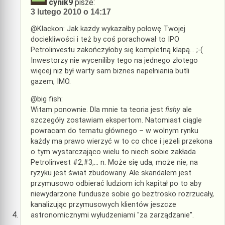
cynik9
pisze:
3 lutego 2010 o 14:17
@Klackon: Jak każdy wykazałby połowę Twojej
dociekliwości i też by coś porachował to IPO
Petrolinvestu zakończyłoby się kompletną klapą… ;-(
Inwestorzy nie wyceniliby tego na jednego złotego
więcej niż był warty sam biznes napełniania butli
gazem, IMO.
@big fish:
Witam ponownie. Dla mnie ta teoria jest
fishy
ale
szczegóły zostawiam ekspertom. Natomiast ciągle
powracam do tematu głównego – w wolnym rynku
każdy ma prawo wierzyć w to co chce i jeżeli przekona
o tym wystarczająco wielu to niech sobie zakłada
Petrolinvest #2,#3,… n. Może się uda, może nie, na
ryzyku jest świat zbudowany. Ale skandalem jest
przymusowo odbierać ludziom ich kapitał po to aby
niewydarzone fundusze sobie go beztrosko rozrzucały,
kanalizując przymusowych klientów jeszcze
astronomicznymi wyłudzeniami "za zarządzanie".