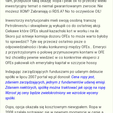
tam, przepuścił taką okazję. Ropa i peak oil to przecież wielki
inwestycyjny temat o niemal gwarantowanym zwrocie. Nie
możesz XOM? Zabraniają ci RDS.A? No to oczywiście OIL!
Inwestorzy instytucjonalni mieli swoją osobną transzę
Petrolinvestu i skwapliwie ją wykupili co do ostatniej akcji.
Ciekawe które OFEs skusił kazachski kot w worku i na ile.
Skoro już istnieje komisja dozoru OFEs to może warto byłoby
to sprawdzić? Tyle się przecież ostatnio pisze o
odpowiedzialności i braku konkurencji między OFEs… Emeryci
z przystrzyżonymi o połowę przymusowymi kontami w OFE
też chcieliby pewnie wiedzieć w co konkretnie eksperci z
OFEs pakowali ich emerytalny kapitał w szczycie hossy.
Indagując zarządzających funduszami po udanym debiucie
spółki w lipcu 2007 portal wp.pl donosił:
Cena ropy jest,
zdaniem zarządzających, jednym z fundamentów udanej emisji.
Zdaniem niektórych, spółkę można traktować jak opcję na ropę.
Wzrost jej ceny będzie zwielokrotniony we wzroście wyceny
spółki
.
Oops
, opcja okazała się kosztownym niewypałem. Ropa w
2008 szalała potrajając się w pewnym momencie w cenie a