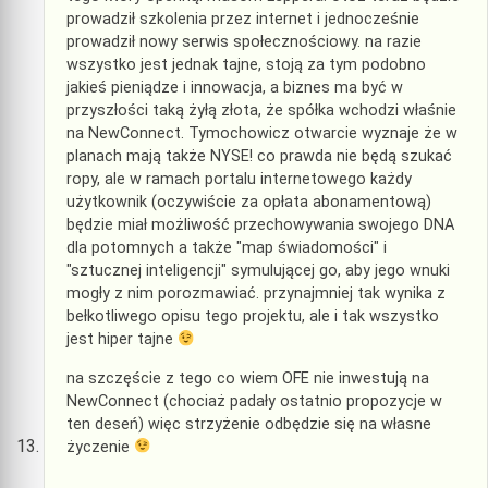
prowadził szkolenia przez internet i jednocześnie
prowadził nowy serwis społecznościowy. na razie
wszystko jest jednak tajne, stoją za tym podobno
jakieś pieniądze i innowacja, a biznes ma być w
przyszłości taką żyłą złota, że spółka wchodzi właśnie
na NewConnect. Tymochowicz otwarcie wyznaje że w
planach mają także NYSE! co prawda nie będą szukać
ropy, ale w ramach portalu internetowego każdy
użytkownik (oczywiście za opłata abonamentową)
będzie miał możliwość przechowywania swojego DNA
dla potomnych a także "map świadomości" i
"sztucznej inteligencji" symulującej go, aby jego wnuki
mogły z nim porozmawiać. przynajmniej tak wynika z
bełkotliwego opisu tego projektu, ale i tak wszystko
jest hiper tajne
na szczęście z tego co wiem OFE nie inwestują na
NewConnect (chociaż padały ostatnio propozycje w
ten deseń) więc strzyżenie odbędzie się na własne
życzenie