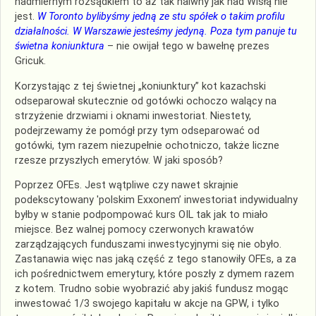
nadmiernym rozsądkiem to aż tak naiwny jak nad Wisłą nie
jest.
W Toronto bylibyśmy jedną ze stu spółek o takim profilu
działalności. W Warszawie jesteśmy jedyną. Poza tym panuje tu
świetna koniunktura
– nie owijał tego w bawełnę prezes
Gricuk.
Korzystając z tej świetnej „koniunktury” kot kazachski
odseparował skutecznie od gotówki ochoczo walący na
strzyżenie drzwiami i oknami inwestoriat. Niestety,
podejrzewamy że pomógł przy tym odseparować od
gotówki, tym razem niezupełnie ochotniczo, także liczne
rzesze przyszłych emerytów. W jaki sposób?
Poprzez OFEs. Jest wątpliwe czy nawet skrajnie
podekscytowany 'polskim Exxonem’ inwestoriat indywidualny
byłby w stanie podpompować kurs OIL tak jak to miało
miejsce. Bez walnej pomocy czerwonych krawatów
zarządzających funduszami inwestycyjnymi się nie obyło.
Zastanawia więc nas jaką część z tego stanowiły OFEs, a za
ich pośrednictwem emerytury, które poszły z dymem razem
z kotem. Trudno sobie wyobrazić aby jakiś fundusz mogąc
inwestować 1/3 swojego kapitału w akcje na GPW, i tylko