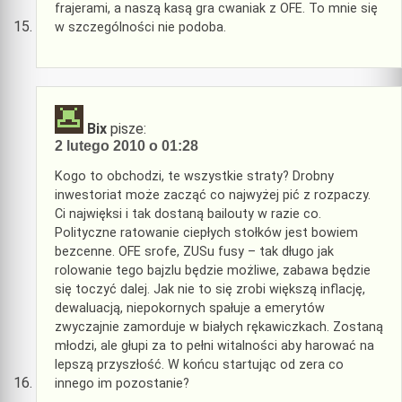
frajerami, a naszą kasą gra cwaniak z OFE. To mnie się
w szczególności nie podoba.
Bix
pisze:
2 lutego 2010 o 01:28
Kogo to obchodzi, te wszystkie straty? Drobny
inwestoriat może zacząć co najwyżej pić z rozpaczy.
Ci najwięksi i tak dostaną bailouty w razie co.
Polityczne ratowanie ciepłych stołków jest bowiem
bezcenne. OFE srofe, ZUSu fusy – tak długo jak
rolowanie tego bajzlu będzie możliwe, zabawa będzie
się toczyć dalej. Jak nie to się zrobi większą inflację,
dewaluacją, niepokornych spałuje a emerytów
zwyczajnie zamorduje w białych rękawiczkach. Zostaną
młodzi, ale głupi za to pełni witalności aby harować na
lepszą przyszłość. W końcu startując od zera co
innego im pozostanie?