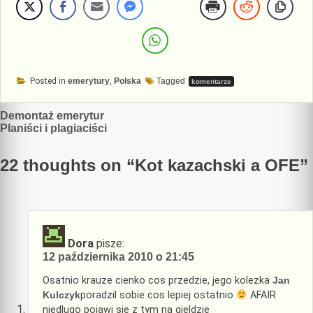
Posted in
emerytury
,
Polska
Tagged
komentarze
Nawigacja
Demontaż emerytur
Planiści i plagiaciści
wpisu
22 thoughts on “
Kot kazachski a OFE
”
Dora
pisze:
12 października 2010 o 21:45
Osatnio krauze cienko cos przedzie, jego kolezka
Jan
Kulczyk
poradzil sobie cos lepiej ostatnio
AFAIR
niedlugo pojawi sie z tym na gieldzie