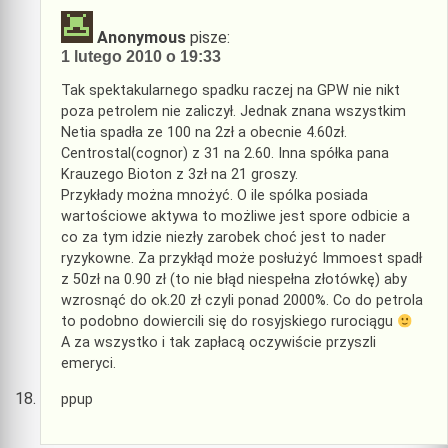
Anonymous
pisze:
1 lutego 2010 o 19:33
Tak spektakularnego spadku raczej na GPW nie nikt
poza petrolem nie zaliczył. Jednak znana wszystkim
Netia spadła ze 100 na 2zł a obecnie 4.60zł.
Centrostal(cognor) z 31 na 2.60. Inna spółka pana
Krauzego Bioton z 3zł na 21 groszy.
Przykłady można mnożyć. O ile spólka posiada
wartościowe aktywa to możliwe jest spore odbicie a
co za tym idzie niezły zarobek choć jest to nader
ryzykowne. Za przykłąd może posłużyć Immoest spadł
z 50zł na 0.90 zł (to nie błąd niespełna złotówkę) aby
wzrosnąć do ok.20 zł czyli ponad 2000%. Co do petrola
to podobno dowiercili się do rosyjskiego rurociągu
A za wszystko i tak zapłacą oczywiście przyszli
emeryci.
ppup