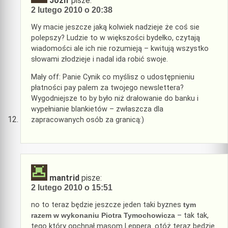
Jozif
pisze:
2 lutego 2010 o 20:38
Wy macie jeszcze jaką kolwiek nadzieje że coś sie
polepszy? Ludzie to w większości bydełko, czytają
wiadomości ale ich nie rozumieją – kwitują wszystko
słowami złodzieje i nadal ida robić swoje.
Mały off: Panie Cynik co myślisz o udostępnieniu
płatności pay palem za twojego newslettera?
Wygodniejsze to by było niż drałowanie do banku i
wypełnianie blankietów – zwłaszcza dla
zapracowanych osób za granicą:)
mantrid
pisze:
2 lutego 2010 o 15:51
no to teraz będzie jeszcze jeden taki byznes
tym
razem w wykonaniu Piotra Tymochowicza
– tak tak,
tego który opchnął masom Leppera. otóż teraz będzie