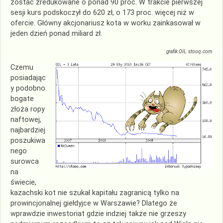
zostać zredukowane o ponad 90 proc. W trakcie pierwszej
sesji kurs podskoczył do 620 zł, o 173 proc. więcej niż w
ofercie. Główny akcjonariusz kota w worku zainkasował w
jeden dzień ponad miliard zł.
grafik OIL: stooq.com
Czemu
posiadając
y podobno
bogate
złoża ropy
naftowej,
najbardziej
poszukiwa
nego
surowca
na
świecie,
kazachski kot nie szukał kapitału zagranicą tylko na
prowincjonalnej giełdyjce w Warszawie? Dlatego że
wprawdzie inwestoriat gdzie indziej także nie grzeszy