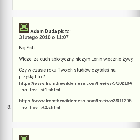
Adam Duda
pisze:
3 lutego 2010 o 11:07
Big Fish
Widze, że duch abiotyczny, niczym Lenin wiecznie żywy.
Czy w czasie roku Twoich studiów czytałeś na
przykłąd to:?
https://www.fromthewilderness.com/free/ww3/102104
_no_free_pt1.shtml
https://www.fromthewilderness.com/free/ww3/011205
_no_free_pt2.shtml