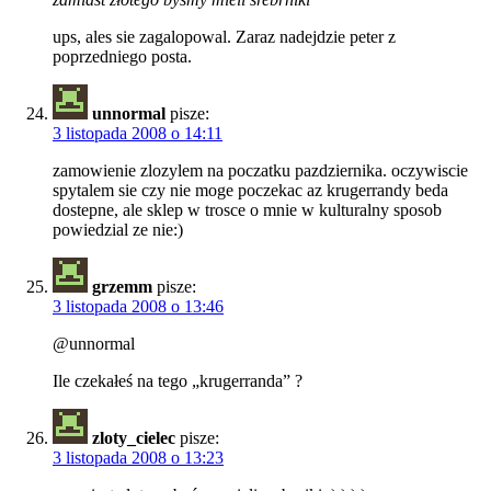
ups, ales sie zagalopowal. Zaraz nadejdzie peter z
poprzedniego posta.
unnormal
pisze:
3 listopada 2008 o 14:11
zamowienie zlozylem na poczatku pazdziernika. oczywiscie
spytalem sie czy nie moge poczekac az krugerrandy beda
dostepne, ale sklep w trosce o mnie w kulturalny sposob
powiedzial ze nie:)
grzemm
pisze:
3 listopada 2008 o 13:46
@unnormal
Ile czekałeś na tego „krugerranda” ?
zloty_cielec
pisze:
3 listopada 2008 o 13:23