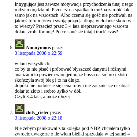
Intrygująca jest zawsze motywacja przychodzenia tutaj z tego
rodzaju orędziami. Przecież na spadkach można zarobić tak
samo jak na wzrostach. Albo czemu się gość nie pochwali na
jakimś forum forexu swoją pozycją długą w dolarze skoro w
to wierzy? Przecież przez 3-4 lata nieprzerwanego wzrostu
dolara zrobi fortunę! Po co snuć się tutaj i tracić czas?
Anonymous
pisze:
3 listopada 2008 o 22:59
witam wszystkich.
co by tu nie pisać i próbować błyszczeć danymi i różnymi
analizami to powiem wam jedno,że hossa na srebro i złoto
skończyła swój bieg i to na długo.
dopóki nie podniesie się cena ropy i nie zacznie się osłabiać
dolar to złoto i srebro ,tylko w dół.
Czyli 3-4 lata, a może dłużej
zloty_cielec
pisze:
3 listopada 2008 o 22:18
Nie zebym panikowal z ta kolejka pod NBP, chcialem tylko
zwrocic uwage ze o ile wiem bieliki sprzedaja w tej samej –