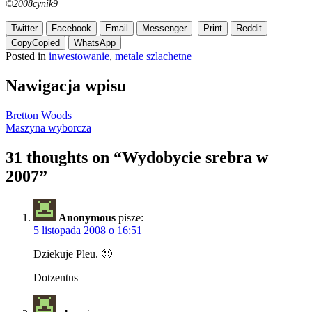
©2008cynik9
Twitter
Facebook
Email
Messenger
Print
Reddit
Copy
Copied
WhatsApp
Posted in
inwestowanie
,
metale szlachetne
Nawigacja wpisu
Bretton Woods
Maszyna wyborcza
31 thoughts on “
Wydobycie srebra w
2007
”
Anonymous
pisze:
5 listopada 2008 o 16:51
Dziekuje Pleu. 🙂
Dotzentus