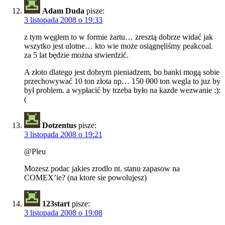
Adam Duda
pisze:
3 listopada 2008 o 19:33
z tym węglem to w formie żartu… zresztą dobrze widać jak
wszytko jest ulotne… kto wie może osiągnęliśmy peakcoal.
za 5 lat będzie można stwierdzić.
A złoto dlatego jest dobrym pieniadzem, bo banki mogą sobie
przechowywać 10 ton złota np… 150 000 ton wegla to juz by
był problem. a wypłacić by trzeba było na kazde wezwanie :):
(
Dotzentus
pisze:
3 listopada 2008 o 19:21
@Pleu
Mozesz podac jakies zrodlo nt. stanu zapasow na
COMEX’ie? (na ktore sie powolujesz)
123start
pisze:
3 listopada 2008 o 19:08