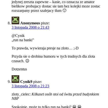
jedynej zreszta zapewne – kasie, co oznacza ze amator
bielikow probujacy dostac sie tam bez kolejki moze zostac
rozszarpany przez szalejacy tlum 🙂
Anonymous
pisze:
3 listopada 2008 o 21:43
@Cynik
„run na banki”
To prawda, wywieraja presje na zloto… ;-D
Przyda sie o drobina humoru w tych trudnych dla zlota
czasach. 😉
Dotzentus
Cynik9
pisze:
3 listopada 2008 o 21:23
zloty_cielec:
Kilkaset osób stoi od świtu przed budynkiem
NBP
Spokojnie, może to tylko run na banki? 😀 😀