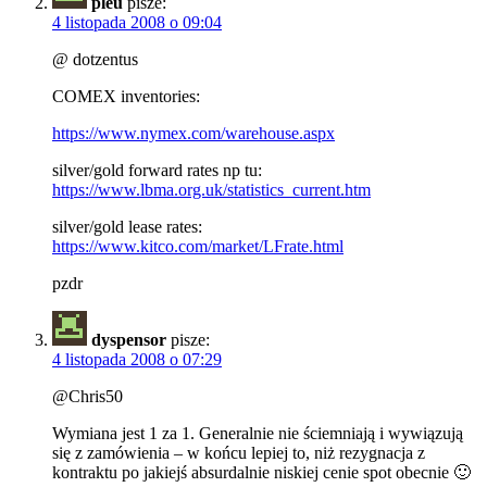
pleu
pisze:
4 listopada 2008 o 09:04
@ dotzentus
COMEX inventories:
https://www.nymex.com/warehouse.aspx
silver/gold forward rates np tu:
https://www.lbma.org.uk/statistics_current.htm
silver/gold lease rates:
https://www.kitco.com/market/LFrate.html
pzdr
dyspensor
pisze:
4 listopada 2008 o 07:29
@Chris50
Wymiana jest 1 za 1. Generalnie nie ściemniają i wywiązują
się z zamówienia – w końcu lepiej to, niż rezygnacja z
kontraktu po jakiejś absurdalnie niskiej cenie spot obecnie 🙂