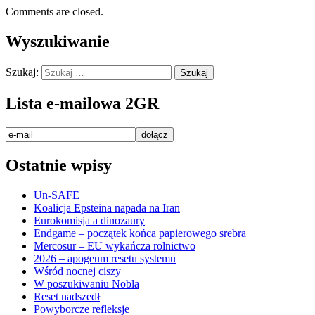
Comments are closed.
Wyszukiwanie
Szukaj:
Lista e-mailowa 2GR
Ostatnie wpisy
Un-SAFE
Koalicja Epsteina napada na Iran
Eurokomisja a dinozaury
Endgame – początek końca papierowego srebra
Mercosur – EU wykańcza rolnictwo
2026 – apogeum resetu systemu
Wśród nocnej ciszy
W poszukiwaniu Nobla
Reset nadszedł
Powyborcze refleksje