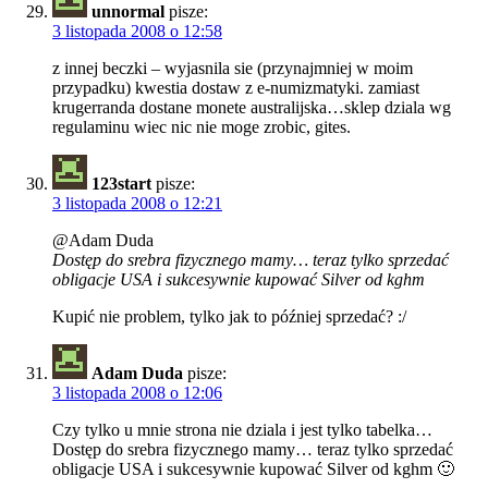
unnormal
pisze:
3 listopada 2008 o 12:58
z innej beczki – wyjasnila sie (przynajmniej w moim
przypadku) kwestia dostaw z e-numizmatyki. zamiast
krugerranda dostane monete australijska…sklep dziala wg
regulaminu wiec nic nie moge zrobic, gites.
123start
pisze:
3 listopada 2008 o 12:21
@Adam Duda
Dostęp do srebra fizycznego mamy… teraz tylko sprzedać
obligacje USA i sukcesywnie kupować Silver od kghm
Kupić nie problem, tylko jak to później sprzedać? :/
Adam Duda
pisze:
3 listopada 2008 o 12:06
Czy tylko u mnie strona nie dziala i jest tylko tabelka…
Dostęp do srebra fizycznego mamy… teraz tylko sprzedać
obligacje USA i sukcesywnie kupować Silver od kghm 🙂