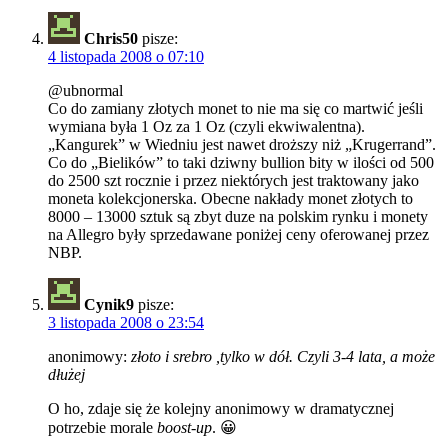
Chris50
pisze:
4 listopada 2008 o 07:10
@ubnormal
Co do zamiany złotych monet to nie ma się co martwić jeśli
wymiana była 1 Oz za 1 Oz (czyli ekwiwalentna).
„Kangurek” w Wiedniu jest nawet droższy niż „Krugerrand”.
Co do „Bielików” to taki dziwny bullion bity w ilości od 500
do 2500 szt rocznie i przez niektórych jest traktowany jako
moneta kolekcjonerska. Obecne nakłady monet złotych to
8000 – 13000 sztuk są zbyt duze na polskim rynku i monety
na Allegro były sprzedawane poniżej ceny oferowanej przez
NBP.
Cynik9
pisze:
3 listopada 2008 o 23:54
anonimowy:
złoto i srebro ,tylko w dół. Czyli 3-4 lata, a może
dłużej
O ho, zdaje się że kolejny anonimowy w dramatycznej
potrzebie morale
boost-up
. 😀