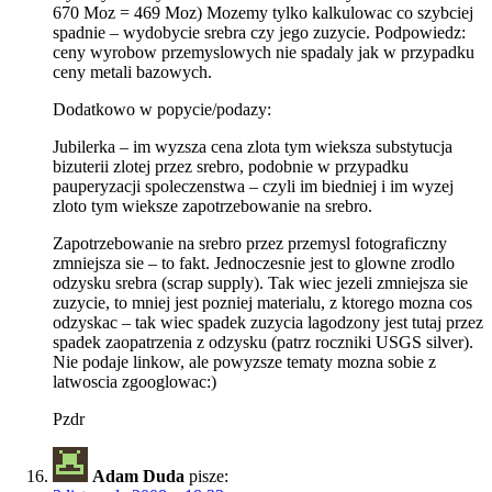
670 Moz = 469 Moz) Mozemy tylko kalkulowac co szybciej
spadnie – wydobycie srebra czy jego zuzycie. Podpowiedz:
ceny wyrobow przemyslowych nie spadaly jak w przypadku
ceny metali bazowych.
Dodatkowo w popycie/podazy:
Jubilerka – im wyzsza cena zlota tym wieksza substytucja
bizuterii zlotej przez srebro, podobnie w przypadku
pauperyzacji spoleczenstwa – czyli im biedniej i im wyzej
zloto tym wieksze zapotrzebowanie na srebro.
Zapotrzebowanie na srebro przez przemysl fotograficzny
zmniejsza sie – to fakt. Jednoczesnie jest to glowne zrodlo
odzysku srebra (scrap supply). Tak wiec jezeli zmniejsza sie
zuzycie, to mniej jest pozniej materialu, z ktorego mozna cos
odzyskac – tak wiec spadek zuzycia lagodzony jest tutaj przez
spadek zaopatrzenia z odzysku (patrz roczniki USGS silver).
Nie podaje linkow, ale powyzsze tematy mozna sobie z
latwoscia zgooglowac:)
Pzdr
Adam Duda
pisze: