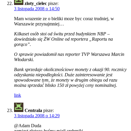
zloty_cielec
pisze:
3 listopada 2008 o 14:50
Mam wrazenie ze o bieliki moze byc coraz trudniej, w
Warszawie przynajmniej…
Kilkaset osób stoi od świtu przed budynkiem NBP –
dowiedziało się ŻW Online od reportera „Raportu na
gorąco”.
O sprawie powiadomił nas reporter TVP Warszawa Marcin
Włodarski.
Bank sprzedaje okolicznościowe monety z okazji 90. rocznicy
odzyskania niepodległości. Duże zainteresowanie jest
spowodowane tym, że monety w drugim obiegu od razu
można sprzedać blisko 150 zł powyżej ceny nominalnej.
link
Centrala
pisze:
3 listopada 2008 o 14:29
@Adam Duda
zamiast złotego byśmy mieli srebrniki