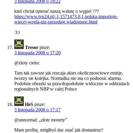
3 listopada 2008 o 18:22
ktoś chciał opierać naszą walutę o węgiel ???
https://www.tvn24.pl/-1,1571473,0,1,polska-importuje-
wiecej-wegla-niz-sprzedaje,wiadomosc.html
:):)
Tresor
pisze:
3 listopada 2008 o 17:20
@zloty cielec
Tam tak zawsze jak rzucaja akies okolicznosciowe emisje,
tworzy sie kolejka. Normalka nie ma co podnosic alarmu.
Podobne obrazki sa prawdopodobnie widoczne w oddzialach
regionalnych NBP w calej Polsce
HeS
pisze:
3 listopada 2008 o 17:17
@unnormal: „złote monety”
Mam prośbę, mógłbyś dac znać jak dostaniesz?