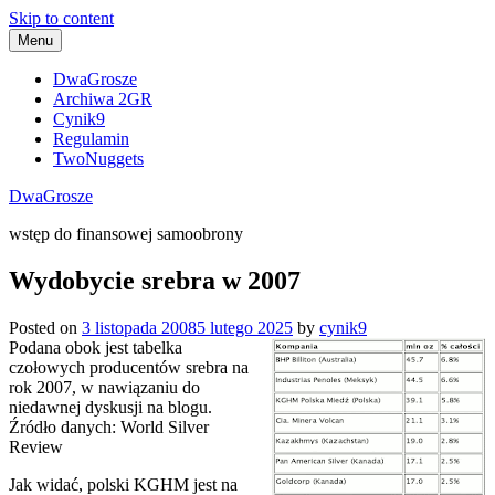
Skip to content
Menu
DwaGrosze
Archiwa 2GR
Cynik9
Regulamin
TwoNuggets
DwaGrosze
wstęp do finansowej samoobrony
Wydobycie srebra w 2007
Posted on
3 listopada 2008
5 lutego 2025
by
cynik9
Podana obok jest tabelka
czołowych producentów srebra na
rok 2007, w nawiązaniu do
niedawnej dyskusji na blogu.
Źródło danych: World Silver
Review
Jak widać, polski KGHM jest na