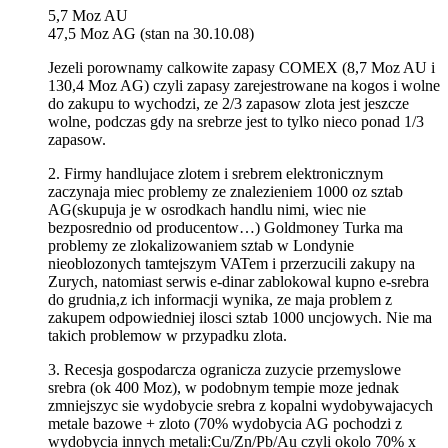
5,7 Moz AU
47,5 Moz AG (stan na 30.10.08)
Jezeli porownamy calkowite zapasy COMEX (8,7 Moz AU i
130,4 Moz AG) czyli zapasy zarejestrowane na kogos i wolne
do zakupu to wychodzi, ze 2/3 zapasow zlota jest jeszcze
wolne, podczas gdy na srebrze jest to tylko nieco ponad 1/3
zapasow.
2. Firmy handlujace zlotem i srebrem elektronicznym
zaczynaja miec problemy ze znalezieniem 1000 oz sztab
AG(skupuja je w osrodkach handlu nimi, wiec nie
bezposrednio od producentow…) Goldmoney Turka ma
problemy ze zlokalizowaniem sztab w Londynie
nieoblozonych tamtejszym VATem i przerzucili zakupy na
Zurych, natomiast serwis e-dinar zablokowal kupno e-srebra
do grudnia,z ich informacji wynika, ze maja problem z
zakupem odpowiedniej ilosci sztab 1000 uncjowych. Nie ma
takich problemow w przypadku zlota.
3. Recesja gospodarcza ogranicza zuzycie przemyslowe
srebra (ok 400 Moz), w podobnym tempie moze jednak
zmniejszyc sie wydobycie srebra z kopalni wydobywajacych
metale bazowe + zloto (70% wydobycia AG pochodzi z
wydobycia innych metali:Cu/Zn/Pb/Au czyli okolo 70% x