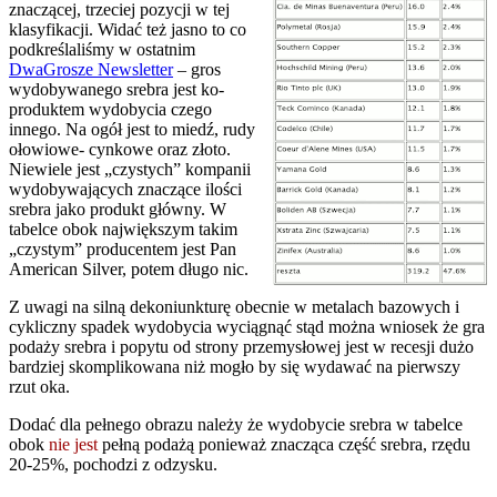
znaczącej, trzeciej pozycji w tej
klasyfikacji. Widać też jasno to co
podkreślaliśmy w ostatnim
DwaGrosze
Newsletter
– gros
wydobywanego srebra jest ko-
produktem wydobycia czego
innego. Na ogół jest to miedź, rudy
ołowiowe- cynkowe oraz złoto.
Niewiele jest „czystych” kompanii
wydobywających znaczące ilości
srebra jako produkt główny. W
tabelce obok największym takim
„czystym” producentem jest Pan
American Silver, potem długo nic.
Z uwagi na silną dekoniunkturę obecnie w metalach bazowych i
cykliczny spadek wydobycia wyciągnąć stąd można wniosek że gra
podaży srebra i popytu od strony przemysłowej jest w recesji dużo
bardziej skomplikowana niż mogło by
się
wydawać na pierwszy
rzut oka.
Dodać dla pełnego obrazu należy że wydobycie srebra w tabelce
obok
nie jest
pełną podażą ponieważ znacząca część srebra, rzędu
20-25%, pochodzi z odzysku.