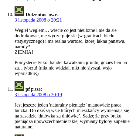
Dotzentus
pisze:
3 listopada 2008 o 20:21
Wegiel weglem… wiecie co jest nieulotne i nie da sie
dodrukowac, nie wyczerpuje sie (w granicach bledu
statystycznego) i ma realna wartosc, ktorej lakna panstwa,
narody?
ZIEMIA!
Pomyslecie tylko: handel kawalkami gruntu, gdzies hen na
za…tybrzu! (nikt nie widzial, nikt nie slyszal, wsjo
wpariadkie;)
pf
pisze:
3 listopada 2008 o 20:19
Jest jeszcze jeden 'naturalny pieniądz’ mianowicie praca
ludzka. Do dziś są wsie których mieszkańcy wymieniają się
na zasadzie 'dniówka za dniówkę’. Sądzę że przy braku
pieniądza upowszechnienie takiej wymiany byłoby zupełnie
naturalne.