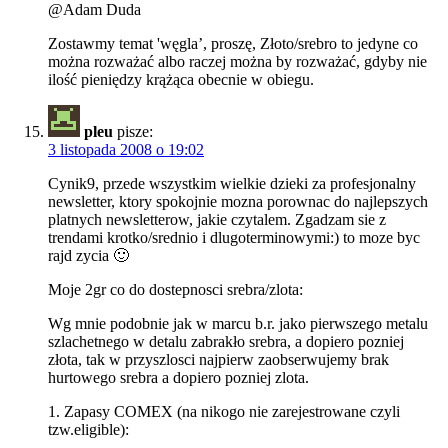
@Adam Duda
Zostawmy temat 'węgla’, proszę, Złoto/srebro to jedyne co
można rozważać albo raczej można by rozważać, gdyby nie
ilość pieniędzy krążąca obecnie w obiegu.
pleu
pisze:
3 listopada 2008 o 19:02
Cynik9, przede wszystkim wielkie dzieki za profesjonalny
newsletter, ktory spokojnie mozna porownac do najlepszych
platnych newsletterow, jakie czytalem. Zgadzam sie z
trendami krotko/srednio i dlugoterminowymi:) to moze byc
rajd zycia 🙂
Moje 2gr co do dostepnosci srebra/zlota:
Wg mnie podobnie jak w marcu b.r. jako pierwszego metalu
szlachetnego w detalu zabrakło srebra, a dopiero pozniej
złota, tak w przyszlosci najpierw zaobserwujemy brak
hurtowego srebra a dopiero pozniej zlota.
1. Zapasy COMEX (na nikogo nie zarejestrowane czyli
tzw.eligible):