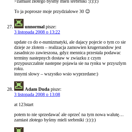
>zamiast złotego byśmy mieli srebrniki :):):):)
To ja poprosze moje przydzialowe 30 😉
unnormal
pisze:
3 listopada 2008 o 13:22
update co do e-numizmatyki, ale dajacy pojecie o tym co sie
dzieje ze zlotem – realizacja zamowien krugerrandow jest
zasadniczo zawieszona, gdyz mennica przestala podawac
terminy nastepnych dostaw w zwiazku z czym
przypuszczalnie nastepne pojawia sie na rynku w przyszlym
roku.
innymi slowy – wszystko wsio wyprzedane:)
Adam Duda
pisze:
3 listopada 2008 o 13:08
at 123start
potem to nie sprzedawać ale oprzeć na tym nowa walutę…
zamiast złotego byśmy mieli srebrniki :):):):)