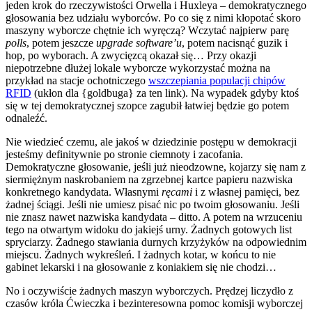
jeden krok do rzeczywistości Orwella i Huxleya – demokratycznego
głosowania bez udziału wyborców. Po co się z nimi kłopotać skoro
maszyny wyborcze chętnie ich wyręczą? Wczytać najpierw parę
polls
, potem jeszcze
upgrade software’u
, potem nacisnąć guzik i
hop, po wyborach. A
zwycięzcą
okazał się… Przy okazji
niepotrzebne dłużej lokale wyborcze wykorzystać można na
przykład na stacje ochotniczego
wszczepiania populacji chipów
RFID
(ukłon dla {goldbuga} za ten link). Na wypadek gdyby ktoś
się w tej demokratycznej szopce zagubił łatwiej będzie go potem
odnaleźć.
Nie wiedzieć czemu, ale jakoś w dziedzinie postępu w demokracji
jesteśmy definitywnie po stronie ciemnoty i zacofania.
Demokratyczne głosowanie, jeśli już nieodzowne, kojarzy się nam z
siermiężnym naskrobaniem na
zgrzebnej
kartce papieru nazwiska
konkretnego kandydata. Własnymi
ręcami
i z własnej pamięci, bez
żadnej ściągi. Jeśli nie umiesz pisać nic po twoim głosowaniu. Jeśli
nie znasz nawet nazwiska kandydata – ditto. A potem na wrzuceniu
tego na otwartym widoku do jakiejś urny. Żadnych gotowych list
spryciarzy. Żadnego stawiania durnych krzyżyków na odpowiednim
miejscu. Żadnych wykreśleń. I żadnych kotar, w końcu to nie
gabinet lekarski i na głosowanie z koniakiem się nie chodzi…
No i oczywiście żadnych maszyn wyborczych. Prędzej liczydło z
czasów króla Ćwieczka i bezinteresowna pomoc komisji wyborczej