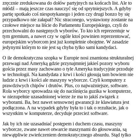
zręcznie zredukowana do dołów partyjnych na końcach list. Ale to
młódź – mają jeszcze czas nauczyć się od sprytniejszych. A gdyby
partię spotkało coś niespotykanego i jeden czy drugi bonzo by się
przypadkowo nie załapał? Nic straconego, wystawiony zostanie na
czołowe miejsce na liście do Parlamentu Europejskiego, czyli do
przechowalni do następnych wyborów. To kto ich reprezentuje w
tym gremium, a nawet czy w ogóle ktoś powinien reprezentować,
europejskim wyborcom jest już kompletnie
obojętne
. W zasadzie
jedynymi którym to nie jest są chyba tylko sami kandydaci.
O ile demokratyczna szopka w Europie nosi znamiona strukturalnej
przewagi nad Ameryką gdzie przynajmniej jakieś pozory wyboru
gościa przez masy zachowano o tyle Ameryka tradycyjnie przoduje
w technologii. Na kandydata z krwi i kości głosują tam bowiem nie
ludzie z krwi i kości ale maszyny wyborcze. Czyli komputery z
prawdziwych chipów i drutów. Plus, co najważniejsze, software.
Rola wyborcy sprowadza się do naciśnięcia guzika w komputerze,
w niezupełnie uzasadnionej wierze że ma to jakiś związek z
wyborami. Ba, bez nawet sensownej gwarancji że klawiatura jest
podłączona. A na wypadek gdyby była to i tak o rezultacie, jak o
wszystkim w komputerze, decyduje przecież software.
Jak by ich nie uzasadniać postępem i duchem czasu, maszyny
wyborcze, zwane nawet otwarcie maszynami do głosowania, są
niewątpliwie zwieńczeniem demokratycznego absurdu. Stąd tylko