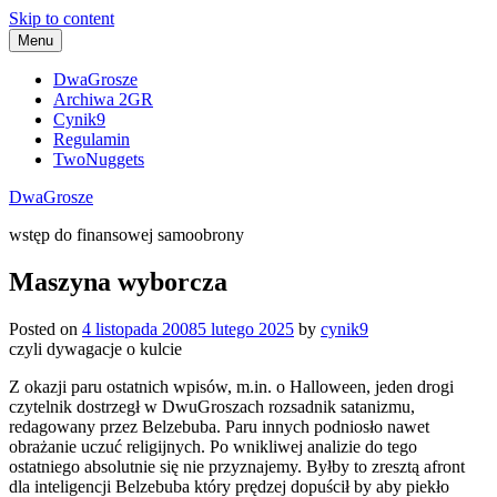
Skip to content
Menu
DwaGrosze
Archiwa 2GR
Cynik9
Regulamin
TwoNuggets
DwaGrosze
wstęp do finansowej samoobrony
Maszyna wyborcza
Posted on
4 listopada 2008
5 lutego 2025
by
cynik9
czyli dywagacje o kulcie
Z okazji paru ostatnich wpisów, m.in. o Halloween, jeden drogi
czytelnik dostrzegł w
DwuGroszach
rozsadnik satanizmu,
redagowany przez Belzebuba. Paru innych podniosło nawet
obrażanie uczuć religijnych. Po wnikliwej analizie do tego
ostatniego absolutnie się nie przyznajemy. Byłby to zresztą afront
dla inteligencji Belzebuba który prędzej dopuścił by aby piekło