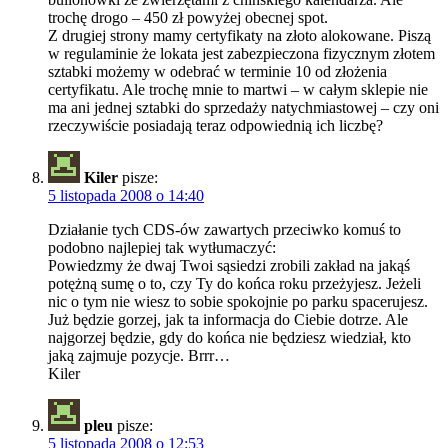
trochę drogo – 450 zł powyżej obecnej spot.
Z drugiej strony mamy certyfikaty na złoto alokowane. Piszą
w regulaminie że lokata jest zabezpieczona fizycznym złotem
sztabki możemy w odebrać w terminie 10 od złożenia
certyfikatu. Ale trochę mnie to martwi – w całym sklepie nie
ma ani jednej sztabki do sprzedaży natychmiastowej – czy oni
rzeczywiście posiadają teraz odpowiednią ich liczbę?
Kiler
pisze:
5 listopada 2008 o 14:40
Działanie tych CDS-ów zawartych przeciwko komuś to
podobno najlepiej tak wytłumaczyć:
Powiedzmy że dwaj Twoi sąsiedzi zrobili zakład na jakąś
potężną sumę o to, czy Ty do końca roku przeżyjesz. Jeżeli
nic o tym nie wiesz to sobie spokojnie po parku spacerujesz.
Już będzie gorzej, jak ta informacja do Ciebie dotrze. Ale
najgorzej będzie, gdy do końca nie będziesz wiedział, kto
jaką zajmuje pozycje. Brrr…
Kiler
pleu
pisze:
5 listopada 2008 o 12:53