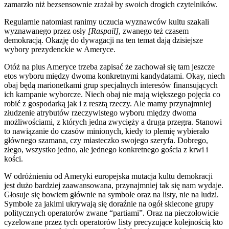
zamarzło niż bezsensownie zrażał by swoich drogich czytelników.
Regularnie natomiast ranimy uczucia wyznawców kultu szakali
wyznawanego przez osły
[
Raspail
]
, zwanego też czasem
demokracją. Okazję do dywagacji na ten temat dają dzisiejsze
wybory prezydenckie w Ameryce.
Otóż na plus Ameryce trzeba zapisać że zachował się tam jeszcze
etos wyboru między dwoma konkretnymi kandydatami. Okay, niech
obaj będą marionetkami grup specjalnych interesów finansujących
ich kampanie wyborcze. Niech obaj nie mają większego pojęcia co
robić z gospodarką jak i z resztą rzeczy. Ale mamy przynajmniej
złudzenie atrybutów rzeczywistego wyboru między dwoma
możliwościami, z których jedna
zwycięży
a druga przegra. Stanowi
to nawiązanie do czasów minionych, kiedy to plemię wybierało
głównego szamana, czy miasteczko swojego szeryfa. Dobrego,
złego, wszystko jedno, ale jednego konkretnego gościa z krwi i
kości.
W odróżnieniu od Ameryki europejska mutacja kultu demokracji
jest dużo bardziej zaawansowana, przynajmniej tak się nam wydaje.
Głosuje się bowiem głównie na symbole oraz na listy, nie na ludzi.
Symbole za jakimi ukrywają się doraźnie na ogół sklecone grupy
politycznych operatorów zwane “partiami”. Oraz na pieczołowicie
cyzelowane przez tych operatorów listy precyzujące kolejnością kto