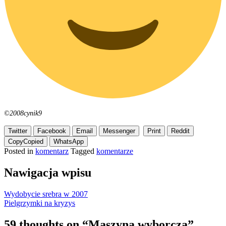
©2008cynik9
Twitter
Facebook
Email
Messenger
Print
Reddit
Copy
Copied
WhatsApp
Posted in
komentarz
Tagged
komentarze
Nawigacja wpisu
Wydobycie srebra w 2007
Pielgrzymki na kryzys
59 thoughts on “
Maszyna wyborcza
”