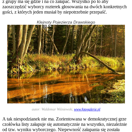
z grupy ma się gdzie i na co załapać. Wszystko po to aby
zaoszczędzić wyborcy rozterek głosowania na dwóch konkretnych
gości, z których jeden musiał by niepotrzebnie przepaść.
Klejnoty Pojezierza Drawskiego
autor: Waldemar Wiśniewski,
www.fotogalerie.pl
A tak niespodzianek nie ma. Zorientowana w demokratycznej grze
czołówka listy załapuje się automatycznie na wszystko, niezależnie
od tzw. wyniku wyborczego. Niepewność załapania się została