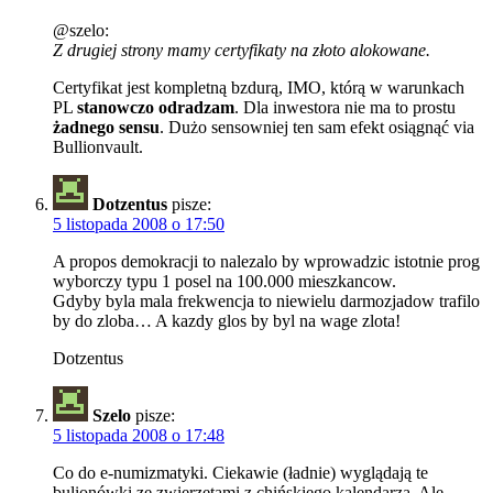
@szelo:
Z drugiej strony mamy certyfikaty na złoto alokowane.
Certyfikat jest kompletną bzdurą, IMO, którą w warunkach
PL
stanowczo odradzam
. Dla inwestora nie ma to prostu
żadnego sensu
. Dużo sensowniej ten sam efekt osiągnąć via
Bullionvault.
Dotzentus
pisze:
5 listopada 2008 o 17:50
A propos demokracji to nalezalo by wprowadzic istotnie prog
wyborczy typu 1 posel na 100.000 mieszkancow.
Gdyby byla mala frekwencja to niewielu darmozjadow trafilo
by do zloba… A kazdy glos by byl na wage zlota!
Dotzentus
Szelo
pisze:
5 listopada 2008 o 17:48
Co do e-numizmatyki. Ciekawie (ładnie) wyglądają te
bulionówki ze zwierzętami z chińskiego kalendarza. Ale