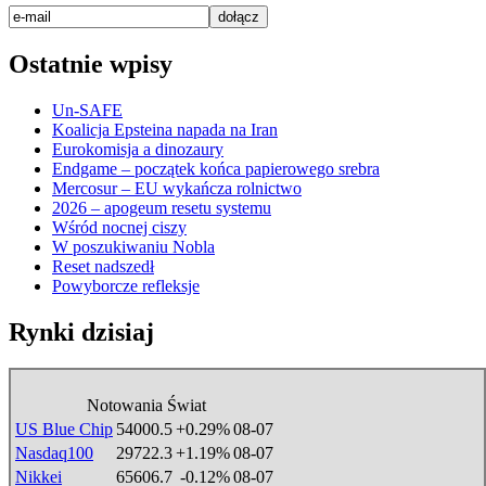
Ostatnie wpisy
Un-SAFE
Koalicja Epsteina napada na Iran
Eurokomisja a dinozaury
Endgame – początek końca papierowego srebra
Mercosur – EU wykańcza rolnictwo
2026 – apogeum resetu systemu
Wśród nocnej ciszy
W poszukiwaniu Nobla
Reset nadszedł
Powyborcze refleksje
Rynki dzisiaj
Notowania Świat
US Blue Chip
54000.5
+0.29%
08-07
Nasdaq100
29722.3
+1.19%
08-07
Nikkei
65606.7
-0.12%
08-07