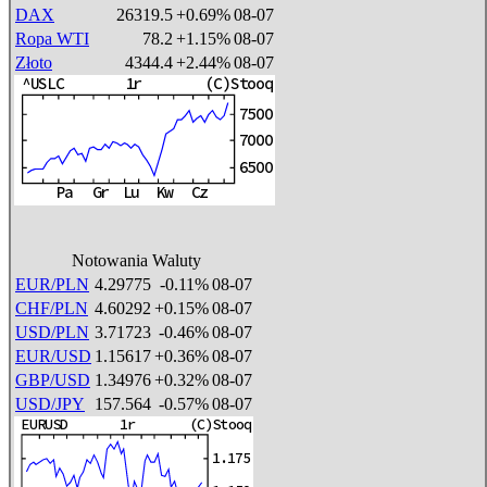
DAX
26319.5
+0.69%
08-07
Ropa WTI
78.2
+1.15%
08-07
Złoto
4344.4
+2.44%
08-07
Notowania Waluty
EUR/PLN
4.29775
-0.11%
08-07
CHF/PLN
4.60292
+0.15%
08-07
USD/PLN
3.71723
-0.46%
08-07
EUR/USD
1.15617
+0.36%
08-07
GBP/USD
1.34976
+0.32%
08-07
USD/JPY
157.564
-0.57%
08-07