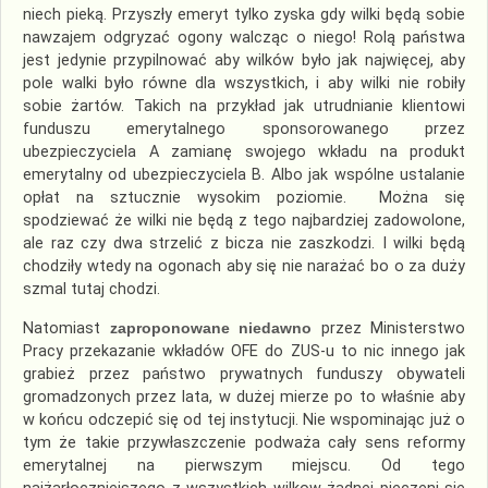
niech pieką. Przyszły emeryt tylko zyska gdy wilki będą sobie
nawzajem odgryzać ogony walcząc o niego! Rolą państwa
jest jedynie przypilnować aby wilków było jak najwięcej, aby
pole walki było równe dla wszystkich, i aby wilki nie robiły
sobie żartów. Takich na przykład jak utrudnianie klientowi
funduszu emerytalnego sponsorowanego przez
ubezpieczyciela A zamianę swojego wkładu na produkt
emerytalny od ubezpieczyciela B. Albo jak wspólne ustalanie
opłat na sztucznie wysokim poziomie. Można się
spodziewać że wilki nie będą z tego najbardziej zadowolone,
ale raz czy dwa strzelić z bicza nie zaszkodzi. I wilki będą
chodziły wtedy na ogonach aby się nie narażać bo o za duży
szmal tutaj chodzi.
Natomiast
zaproponowane niedawno
przez Ministerstwo
Pracy przekazanie wkładów OFE do ZUS-u to nic innego jak
grabież przez państwo prywatnych funduszy obywateli
gromadzonych przez lata, w dużej mierze po to właśnie aby
w końcu odczepić się od tej instytucji. Nie wspominając już o
tym że takie przywłaszczenie podważa cały sens reformy
emerytalnej na pierwszym miejscu. Od tego