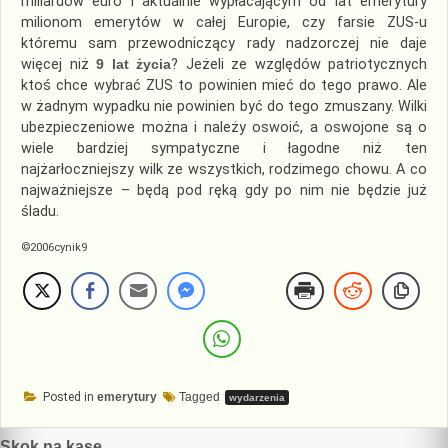
miliardów euro i aktualnie wypłacającym od lat emerytury
milionom emerytów w całej Europie, czy farsie ZUS-u
któremu sam przewodniczący rady nadzorczej nie daje
więcej niż
9 lat życia
? Jeżeli ze względów patriotycznych
ktoś chce wybrać ZUS to powinien mieć do tego prawo. Ale
w żadnym wypadku nie powinien być do tego zmuszany. Wilki
ubezpieczeniowe można i należy oswoić, a oswojone są o
wiele bardziej sympatyczne i łagodne niż ten
najżarłoczniejszy wilk ze wszystkich, rodzimego chowu. A co
najważniejsze – będą pod ręką gdy po nim nie będzie już
śladu.
©2006cynik9
Posted in
emerytury
Tagged
wydarzenia
Skok na kasę