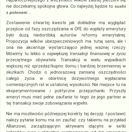
najżarłoczniejszego z wszystkich wilkow żadnej pieczeni się
nie doczekamy, spokojna głowa. Co najwyżej będzie to
sushi
z polonem
…
Zostawienie otwartej kwestii jak dokładnie ma wyglądać
przejście od fazy oszczędzania w OFE do wypłaty emerytury
było dużą niedoróbką autorów reformy emerytalnej.
Propozycja wilków ubezpieczeniowych ma tutaj sens, ale i
ona nie akcentuje wystarczająco jednej ważnej rzeczy.
Mówimy tu lekko o
największej transakcji finansowej w życiu
przeciętnego obywatela. Transakcji w wielu wypadkach
większej niż sprzedaż/kupno domu i bardziej brzemiennej w
skutkach. Chodzi o jednorazową zamianę oszczędności
całego życia w obietnicę dożywotniego wypłacania
comiesięcznych rat w ustalonej wysokości. Nie miejsce tu na
eksperymentowanie i polityczne przepychanki. Przyszły
emeryt musi mieć pełne zaufanie to tego że jego partner w
tej transakcji swoje zobowiązania wypełni.
Nie ma możliwości późniejszej korekty tej decyzji. I postawić
należy pytanie komu ma on zaufać: czy takiemu na przykład
Allianzowi, zarządzającym aktywami idącymi w setki