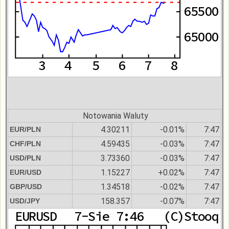
Notowania Waluty
4.30211
-0.01%
7:47
EUR/PLN
4.59435
-0.03%
7:47
CHF/PLN
3.73360
-0.03%
7:47
USD/PLN
1.15227
+0.02%
7:47
EUR/USD
1.34518
-0.02%
7:47
GBP/USD
158.357
-0.07%
7:47
USD/JPY