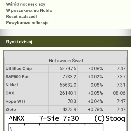
Wśród nocnej ciszy
W poszukiwaniu Nobla
Reset nadszedł
Powyborcze refleksje
Rynki dzisiaj
Notowania Świat
53797.5
-0.08%
7:47
US Blue Chip
7733.2
+0.02%
7:37
S&P500 Fut
65632.0
-0.08%
7:31
Nikkei
26140.1
+0.05%
08-06
DAX
78.3
+0.04%
7:47
Ropa WTI
4273.9
+0.78%
7:47
Złoto