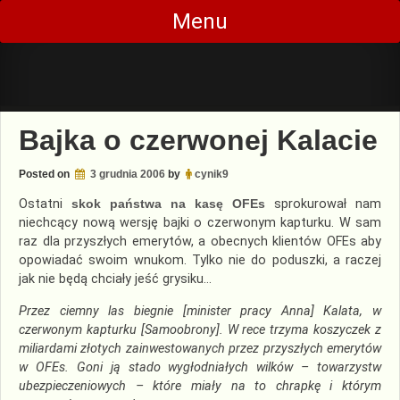
Skip
Menu
to
content
Bajka o czerwonej Kalacie
Posted on
3 grudnia 2006
by
cynik9
Ostatni
skok państwa na kasę OFEs
sprokurował nam
niechcący nową wersję bajki o czerwonym kapturku. W sam
raz dla przyszłych emerytów, a obecnych klientów OFEs aby
opowiadać swoim wnukom. Tylko nie do poduszki, a raczej
jak nie będą chciały jeść grysiku…
Przez ciemny las biegnie [minister pracy Anna] Kalata, w
czerwonym kapturku [Samoobrony]. W rece trzyma koszyczek z
miliardami złotych zainwestowanych przez przyszłych emerytów
w OFEs. Goni ją stado wygłodniałych wilków – towarzystw
ubezpieczeniowych – które miały na to chrapkę i którym