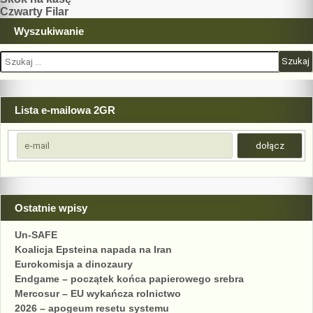
Nawigacja
Czwarty Filar
wpisu
Wyszukiwanie
Szukaj:
Lista e-mailowa 2GR
Ostatnie wpisy
Un-SAFE
Koalicja Epsteina napada na Iran
Eurokomisja a dinozaury
Endgame – początek końca papierowego srebra
Mercosur – EU wykańcza rolnictwo
2026 – apogeum resetu systemu