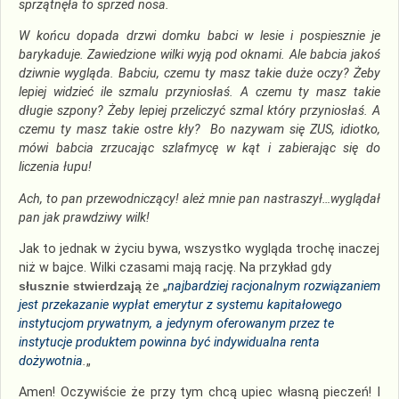
sprzątnęła to sprzed nosa.
W końcu dopada drzwi domku babci w lesie i pospiesznie je
barykaduje. Zawiedzione wilki wyją pod oknami. Ale babcia jakoś
dziwnie wygląda. Babciu, czemu ty masz takie duże oczy? Żeby
lepiej widzieć ile szmalu przyniosłaś. A czemu ty masz takie
długie szpony? Żeby lepiej przeliczyć szmal który przyniosłaś. A
czemu ty masz takie ostre kły? Bo nazywam się ZUS, idiotko,
mówi babcia zrzucając szlafmycę w kąt i zabierając się do
liczenia łupu!
Ach, to pan przewodniczący! ależ mnie pan nastraszył…wyglądał
pan jak prawdziwy wilk!
Jak to jednak w życiu bywa, wszystko wygląda trochę inaczej
niż w bajce. Wilki czasami mają rację. Na przykład gdy
słusznie stwierdzają
że „
najbardziej racjonalnym rozwiązaniem
jest przekazanie wypłat emerytur z systemu kapitałowego
instytucjom prywatnym, a jedynym oferowanym przez te
instytucje produktem powinna być indywidualna renta
dożywotnia
.
„
Amen! Oczywiście że przy tym chcą upiec własną pieczeń! I