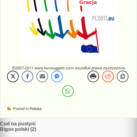
©2007-2011 www.twonuggets.com wszelkie prawa zastrzeżone
Posted in
Polska
Nawigacja
Cud na pustyni
Bigos polski (2)
wpisu