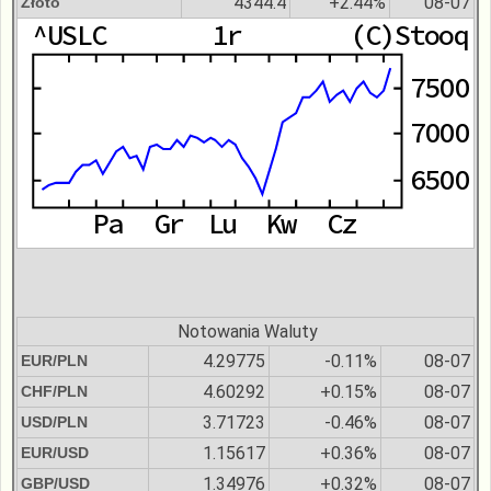
4344.4
+2.44%
08-07
Złoto
Notowania Waluty
4.29775
-0.11%
08-07
EUR/PLN
4.60292
+0.15%
08-07
CHF/PLN
3.71723
-0.46%
08-07
USD/PLN
1.15617
+0.36%
08-07
EUR/USD
1.34976
+0.32%
08-07
GBP/USD