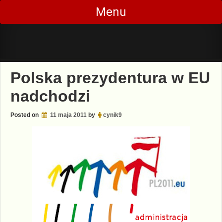
Skip
Menu
to
content
Polska prezydentura w EU
nadchodzi
Posted on
11 maja 2011
by
cynik9