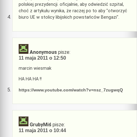
polskiej prezydencji. oficjalnie, aby odwiedzić szpital,
choć z artykułu wynika, że raczej po to aby "otworzyć
biuro UE w stolicy libijskich powstańców Bengazi".
Anonymous
pisze:
11 maja 2011 o 12:50
marcin wiesmak
HA HA HA !!
https://www.youtube.com/watch?v=nsz_7zugwqQ
GrubyMiś
pisze:
11 maja 2011 o 10:44