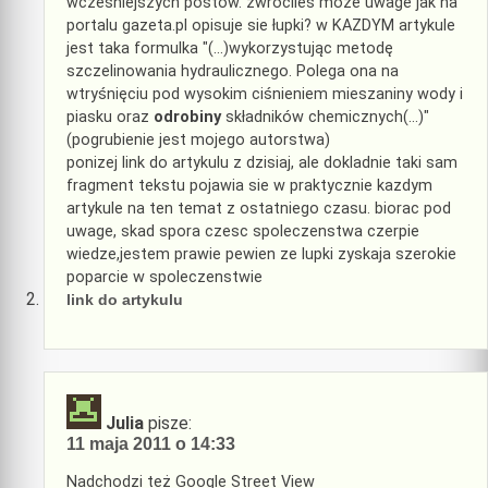
wczesniejszych postow. zwrociles moze uwage jak na
portalu gazeta.pl opisuje sie łupki? w KAZDYM artykule
jest taka formulka "(…)wykorzystując metodę
szczelinowania hydraulicznego. Polega ona na
wtryśnięciu pod wysokim ciśnieniem mieszaniny wody i
piasku oraz
odrobiny
składników chemicznych(…)"
(pogrubienie jest mojego autorstwa)
ponizej link do artykulu z dzisiaj, ale dokladnie taki sam
fragment tekstu pojawia sie w praktycznie kazdym
artykule na ten temat z ostatniego czasu. biorac pod
uwage, skad spora czesc spoleczenstwa czerpie
wiedze,jestem prawie pewien ze lupki zyskaja szerokie
poparcie w spoleczenstwie
link do artykulu
Julia
pisze:
11 maja 2011 o 14:33
Nadchodzi też Google Street View