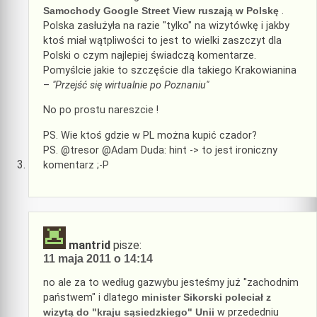
Samochody Google Street View ruszają w Polskę
.
Polska zasłużyła na razie "tylko" na wizytówkę i jakby
ktoś miał wątpliwości to jest to wielki zaszczyt dla
Polski o czym najlepiej świadczą komentarze.
Pomyślcie jakie to szczęście dla takiego Krakowianina
–
"Przejść się wirtualnie po Poznaniu"
No po prostu nareszcie !
PS. Wie ktoś gdzie w PL można kupić czador?
PS. @tresor @Adam Duda: hint -> to jest ironiczny
komentarz ;-P
mantrid
pisze:
11 maja 2011 o 14:14
no ale za to według gazwybu jesteśmy już "zachodnim
państwem" i dlatego
minister Sikorski poleciał z
wizytą do "kraju sąsiedzkiego" Unii
w przededniu