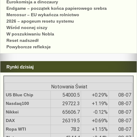
Eurokomisja a dinozaury
Endgame – początek końca papierowego srebra
Mercosur – EU wykańcza rolnictwo
2026 – apogeum resetu systemu
Wśród nocnej ciszy
W poszukiwaniu Nobla
Reset nadszedł
Powyborcze refleksje
Rynki dzisiaj
Notowania Świat
54000.5
+0.29%
08-07
US Blue Chip
29722.3
+1.19%
08-07
Nasdaq100
65606.7
-0.12%
08-07
Nikkei
26319.5
+0.69%
08-07
DAX
78.2
+1.15%
08-07
Ropa WTI