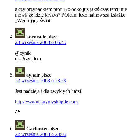
a czy przypadkiem prof. Kołodko już jakiś czas temu nie
mówił że idzie kryzys? POlcam jego najnowszą książkę
„Wędrujący świat”
kornrade
pisze:
23 września 2008 o 06:45
@cynik
ok.Przyjąłem
aynair
pisze:
22 września 2008 o 23:29
Jest nadzieja i dla zwyklych ludzi!
https://www.buymyshitpile.com
🙂
Carbuster
pisze:
22 września 2008 o 23:05