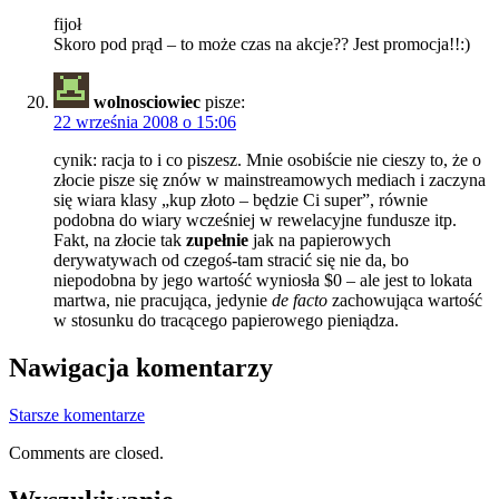
fijoł
Skoro pod prąd – to może czas na akcje?? Jest promocja!!:)
wolnosciowiec
pisze:
22 września 2008 o 15:06
cynik: racja to i co piszesz. Mnie osobiście nie cieszy to, że o
złocie pisze się znów w mainstreamowych mediach i zaczyna
się wiara klasy „kup złoto – będzie Ci super”, równie
podobna do wiary wcześniej w rewelacyjne fundusze itp.
Fakt, na złocie tak
zupełnie
jak na papierowych
derywatywach od czegoś-tam stracić się nie da, bo
niepodobna by jego wartość wyniosła $0 – ale jest to lokata
martwa, nie pracująca, jedynie
de facto
zachowująca wartość
w stosunku do tracącego papierowego pieniądza.
Nawigacja komentarzy
Starsze komentarze
Comments are closed.