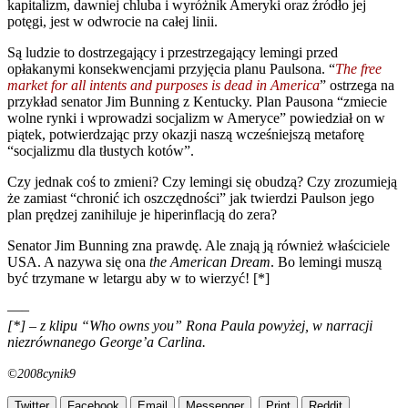
kapitalizm, dawniej chluba i wyróżnik Ameryki oraz źródło jej
potęgi, jest w odwrocie na całej linii.
Są ludzie to dostrzegający i przestrzegający lemingi przed
opłakanymi konsekwencjami przyjęcia planu Paulsona. “
The free
market for all intents and purposes is dead in America
” ostrzega na
przykład senator Jim Bunning z Kentucky. Plan Pausona “zmiecie
wolne rynki i wprowadzi socjalizm w Ameryce” powiedział on w
piątek, potwierdzając przy okazji naszą wcześniejszą metaforę
“socjalizmu dla tłustych kotów”.
Czy jednak coś to zmieni? Czy lemingi się obudzą? Czy zrozumieją
że zamiast “chronić ich oszczędności” jak twierdzi Paulson jego
plan prędzej zanihiluje je hiperinflacją do zera?
Senator Jim Bunning zna prawdę. Ale znają ją również właściciele
USA. A nazywa się ona
the American Dream
. Bo lemingi muszą
być trzymane w letargu aby w to wierzyć! [*]
—–
[*] – z klipu “Who owns you” Rona Paula powyżej, w narracji
niezrównanego George’a Carlina.
©2008cynik9
Twitter
Facebook
Email
Messenger
Print
Reddit