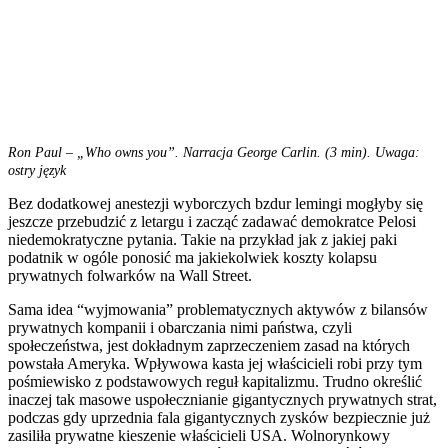
Ron Paul – „Who owns you”. Narracja George Carlin. (3 min). Uwaga:
ostry język
Bez dodatkowej anestezji wyborczych bzdur lemingi mogłyby się
jeszcze przebudzić z letargu i zacząć zadawać demokratce Pelosi
niedemokratyczne pytania. Takie na przykład jak z jakiej paki
podatnik w ogóle ponosić ma jakiekolwiek koszty kolapsu
prywatnych folwarków na Wall Street.
Sama idea “wyjmowania” problematycznych aktywów z bilansów
prywatnych kompanii i obarczania nimi państwa, czyli
społeczeństwa, jest dokładnym zaprzeczeniem zasad na których
powstała Ameryka. Wpływowa kasta jej właścicieli robi przy tym
pośmiewisko z podstawowych reguł kapitalizmu. Trudno określić
inaczej tak masowe uspołecznianie gigantycznych prywatnych strat,
podczas gdy uprzednia fala gigantycznych zysków bezpiecznie już
zasiliła prywatne kieszenie właścicieli USA. Wolnorynkowy