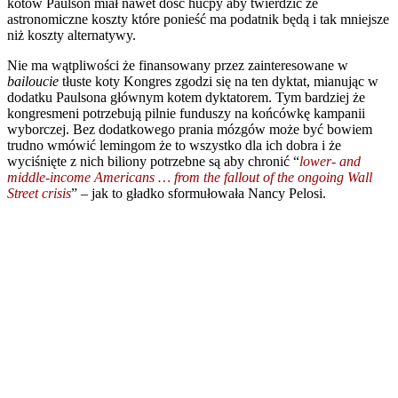
kotów Paulson miał nawet dość hucpy aby twierdzić że
astronomiczne koszty które ponieść ma podatnik będą i tak mniejsze
niż koszty alternatywy.
Nie ma wątpliwości że finansowany przez zainteresowane w
bailoucie
tłuste koty Kongres zgodzi się na ten dyktat, mianując w
dodatku Paulsona głównym kotem dyktatorem. Tym bardziej że
kongresmeni potrzebują pilnie funduszy na końcówkę kampanii
wyborczej. Bez dodatkowego prania mózgów może być bowiem
trudno wmówić lemingom że to wszystko dla ich dobra i że
wyciśnięte z nich biliony potrzebne są aby chronić “
lower- and
middle-income Americans … from the fallout of the ongoing Wall
Street crisis
” – jak to gładko sformułowała Nancy Pelosi.