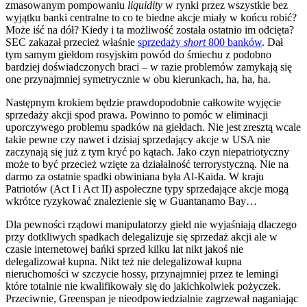
zmasowanym pompowaniu
liquidity
w rynki przez wszystkie bez
wyjątku banki centralne to co te biedne akcje miały w końcu robić?
Może iść na dół? Kiedy i ta możliwość została ostatnio im odcięta?
SEC zakazał przecież właśnie
sprzedaży
short
800 banków
. Dał
tym samym giełdom rosyjskim powód do śmiechu z podobno
bardziej doświadczonych braci – w razie problemów zamykają się
one przynajmniej symetrycznie w obu kierunkach, ha, ha, ha.
Następnym krokiem będzie prawdopodobnie całkowite wyjęcie
sprzedaży akcji spod prawa. Powinno to pomóc w eliminacji
uporczywego problemu spadków na giełdach. Nie jest zresztą wcale
takie pewne czy nawet i dzisiaj sprzedający akcje w USA nie
zaczynają się już z tym kryć po kątach. Jako czyn niepatriotyczny
może to być przecież wzięte za działalność terrorystyczną. Nie na
darmo za ostatnie spadki obwiniana była Al-Kaida. W kraju
Patriotów (Act I i Act II) aspołeczne typy sprzedające akcje mogą
wkrótce ryzykować znalezienie się w Guantanamo Bay…
Dla pewności rządowi manipulatorzy giełd nie wyjaśniają dlaczego
przy dotkliwych spadkach delegalizuje się sprzedaż akcji ale w
czasie internetowej bańki sprzed kilku lat nikt jakoś nie
delegalizował kupna. Nikt też nie delegalizował kupna
nieruchomości w szczycie hossy, przynajmniej przez te lemingi
które totalnie nie kwalifikowały się do jakichkolwiek pożyczek.
Przeciwnie, Greenspan je nieodpowiedzialnie zagrzewał naganiając