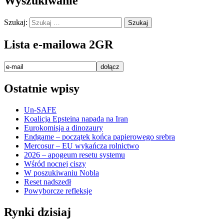
Wyszukiwanie
Szukaj:
Lista e-mailowa 2GR
Ostatnie wpisy
Un-SAFE
Koalicja Epsteina napada na Iran
Eurokomisja a dinozaury
Endgame – początek końca papierowego srebra
Mercosur – EU wykańcza rolnictwo
2026 – apogeum resetu systemu
Wśród nocnej ciszy
W poszukiwaniu Nobla
Reset nadszedł
Powyborcze refleksje
Rynki dzisiaj