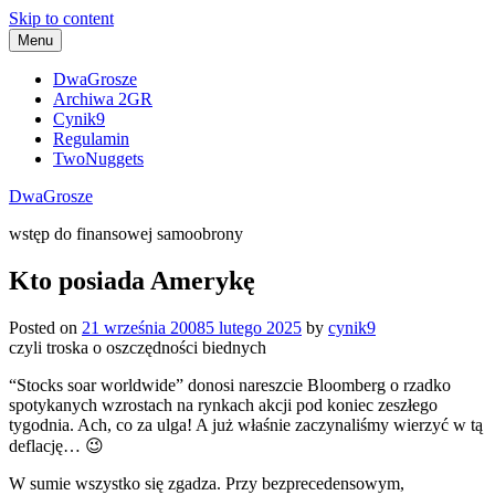
Skip to content
Menu
DwaGrosze
Archiwa 2GR
Cynik9
Regulamin
TwoNuggets
DwaGrosze
wstęp do finansowej samoobrony
Kto posiada Amerykę
Posted on
21 września 2008
5 lutego 2025
by
cynik9
czyli troska o oszczędności biednych
“Stocks soar worldwide” donosi nareszcie Bloomberg o rzadko
spotykanych wzrostach na rynkach akcji pod koniec zeszłego
tygodnia. Ach, co za ulga! A już właśnie zaczynaliśmy wierzyć w tą
deflację… 😉
W sumie wszystko się zgadza. Przy bezprecedensowym,