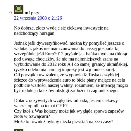
mf
pisze:
22 września 2008 o 21:26
No dobrze, złoto wydaje się ciekawą inwestycje na
nadchodzący huragan.
Jednak jeśli dywersyfikować, można by pomyśleć jeszcze o
walutach, jakoś nie mam zauwania do naszej gospodarki,
szczególnie jeśli Euro2012 pryśnie jak bańka mydlana (biorąc
pod uwagę chociażby, że nie ma najmniejszych szans na
wybudowanie do 2012 roku A4 do samej granicy ukraińskiej,
ryzyko odebrania nam tej imprezy jest wg mnie spore).
Od początku uważałem, że wypowiedź Tuska o szybkiej
ścieżce do wprowadzenia euro to bicie piany mające na celu
podbicie wartości naszej waluty, rozumiem, że intencją mogło
być redukcja kosztów obsługi zadłużenia zagranicznego.
Dolar z oczywistych względów odpada, jestem ciekawy
waszej opinii na temat CHF?
Czy ktoś z Was kojarzy może jak wygląda sprawa zapasów
złota w Szwajcarii?
Może to również byłaby niezła przystań na złe czasy?