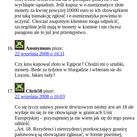
wychlapie sąsiadom. Jeśli kupisz w e-numizmatyce złote
monety za kwotę powyżej 10000 euro to ich obowiązkiem
jest taką transakcję zgłosić i e-numizmatyka powinna to
uczynić. Chociaż znajomym klientom moga odpuścić,
szczególnie jeśli mają te monety w komisie i nie chcesz
paragonu ale to już jest przestępstwo.
Anonymous
pisze:
22 września 2008 o 16:11
Czy ktos kupowal zloto w Egipcie? Chodzi mi o sztabki,
monety. Bede za tydzien w Hurgadzie i wbieram sie do
Luxoru. Jakies rady?
Chris50
pisze:
22 września 2008 o 16:03
Co się tyczy ustawy prawie dewizowym istotny jest art 18 ale
wydaje mi się że nie obowiązuje w granicach Unii
Europejskiej – przynajmniej ja nie wiem jak się do tego prawa
odnieść.
„Art. 18. Rezydenci i nierezydenci przekraczający granicę
państwową są obowiązani zgłaszać, w formie pisemnej,