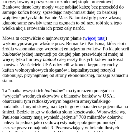
ku ryzykownym pożyczkom o zmiennej stopie procentowej.
Bankowe tłuste koty mogły więc nabijać kabzę bez przeszkód do
samego końca hossy, sprzedając natychmiast dalej co bardziej
wątpliwe pożyczki do Fannie Mae. Natomiast gdy przez własną
głupotę same zawisły teraz na ogonach to od razu robi się z tego
wielka akcja ratowania ich przez cały naród.
Mowa tu oczywiście o najnowszym planie (
więcej tutaj
)
wykoncypowanym właśnie przez Bernanke i Paulsona, który stoi u
źródła wspomnianego wcześniej entuzjazmu rynków. Po klapie serii
bailoutów
jednej instytucji po drugiej plan przewiduje ni mniej ni
więcej tylko hurtowy
bailout
całej reszty tłustych kotów na koszt
państwa. Właściciele USA odrzucili w końcu krępujący ruchy
kaftan wolnorynkowych sloganów i kapitalistycznej retoryki
dokonując, przynajmniej od strony ekonomicznej, rodzaju zamachu
stanu.
Ta “matka wszystkich
bailoutów
” ma tym razem polegać na
“wyjęciu” wrednych aktywów z bilansów banków w USA i
obarczeniu tym radioaktywnym bagażem amerykańskiego
podatnika. Innymi słowy, na użyciu go w charakterze pojemnika na
śmieci. Będzie to go w dodatku słono kosztowało. Wprawdzie wg
Paulsona koszty mają wynieść „jedynie” 700 miliardów dolarów,
należy to jednak jako rządową estymatę spokojnie pomnożyć
jeszcze przez co najmniej 3. Przemawiający w imieniu tłustych