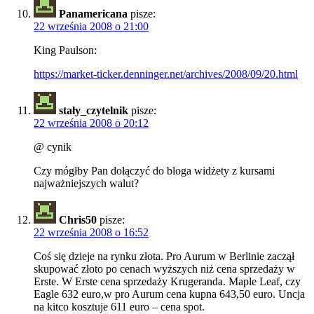
Panamericana
pisze:
22 września 2008 o 21:00
King Paulson:
https://market-ticker.denninger.net/archives/2008/09/20.html
stały_czytelnik
pisze:
22 września 2008 o 20:12
@ cynik
Czy mógłby Pan dołączyć do bloga widżety z kursami
najważniejszych walut?
Chris50
pisze:
22 września 2008 o 16:52
Coś się dzieje na rynku złota. Pro Aurum w Berlinie zaczął
skupować złoto po cenach wyższych niż cena sprzedaży w
Erste. W Erste cena sprzedaży Krugeranda. Maple Leaf, czy
Eagle 632 euro,w pro Aurum cena kupna 643,50 euro. Uncja
na kitco kosztuje 611 euro – cena spot.