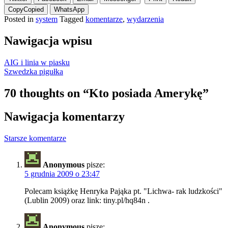
Copy
Copied
WhatsApp
Posted in
system
Tagged
komentarze
,
wydarzenia
Nawigacja wpisu
AIG i linia w piasku
Szwedzka pigułka
70 thoughts on “
Kto posiada Amerykę
”
Nawigacja komentarzy
Starsze komentarze
Anonymous
pisze:
5 grudnia 2009 o 23:47
Polecam książkę Henryka Pająka pt. "Lichwa- rak ludzkości"
(Lublin 2009) oraz link: tiny.pl/hq84n .
Anonymous
pisze: