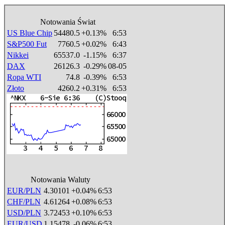
Notowania Świat
US Blue Chip
54480.5
+0.13%
6:53
S&P500 Fut
7760.5
+0.02%
6:43
Nikkei
65537.0
-1.15%
6:37
DAX
26126.3
-0.29%
08-05
Ropa WTI
74.8
-0.39%
6:53
Złoto
4260.2
+0.31%
6:53
Notowania Waluty
EUR/PLN
4.30101
+0.04%
6:53
CHF/PLN
4.61264
+0.08%
6:53
USD/PLN
3.72453
+0.10%
6:53
EUR/USD
1.15478
-0.06%
6:53