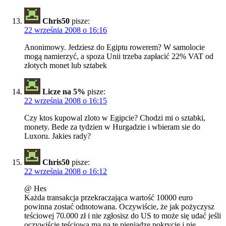
Chris50
pisze:
22 września 2008 o 16:16
Anonimowy. Jedziesz do Egiptu rowerem? W samolocie
mogą namierzyć, a spoza Unii trzeba zapłacić 22% VAT od
złotych monet lub sztabek
Licze na 5%
pisze:
22 września 2008 o 16:15
Czy ktos kupowal zloto w Egipcie? Chodzi mi o sztabki,
monety. Bede za tydzien w Hurgadzie i wbieram sie do
Luxoru. Jakies rady?
Chris50
pisze:
22 września 2008 o 16:12
@ Hes
Każda transakcja przekraczająca wartość 10000 euro
powinna zostać odnotowana. Oczywiście, że jak pożyczysz
teściowej 70.000 zł i nie zgłosisz do US to może się udać jeśli
oczywiście teściowa ma na te pieniądze pokrycie i nie