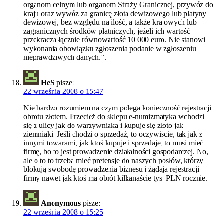
organom celnym lub organom Straży Granicznej, przywóz do
kraju oraz wywóz za granicę złota dewizowego lub platyny
dewizowej, bez względu na ilość, a także krajowych lub
zagranicznych środków płatniczych, jeżeli ich wartość
przekracza łącznie równowartość 10 000 euro. Nie stanowi
wykonania obowiązku zgłoszenia podanie w zgłoszeniu
nieprawdziwych danych.”.
HeS
pisze:
22 września 2008 o 15:47
Nie bardzo rozumiem na czym polega konieczność rejestracji
obrotu złotem. Przecież do sklepu e-numizmatyka wchodzi
się z ulicy jak do warzywniaka i kupuje się złoto jak
ziemniaki. Jeśli chodzi o sprzedaż, to oczywiście, tak jak z
innymi towarami, jak ktoś kupuje i sprzedaje, to musi mieć
firmę, bo to jest prowadzenie działalności gospodarczej. No,
ale o to to trzeba mieć pretensje do naszych posłów, którzy
blokują swobodę prowadzenia biznesu i żądaja rejestracji
firmy nawet jak ktoś ma obrót kilkanaście tys. PLN rocznie.
Anonymous
pisze:
22 września 2008 o 15:25