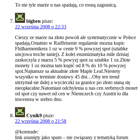
To nie tyle marże u nas spadają, co rosną zagranicą.
bigben
pisze:
22 września 2008 o 22:33
Cieszy ze marze na złoto powoli ale systematycznie w Polsce
spadają.Ostatnio w Raiffeisenie regularnie mozna kupic
Fhilharmonikera 1 oz w cenie 9 % powyzej spot (sztabke
uncjowa troche taniej). Z kolei enumizmatyka mile dzisiaj
zaskoczyla z marza 5 % powyzj spot za sztabke 1 oz.Złote
monety 1 oz można tam kupić od 8 % do 10 % powyzej
spot.Najtansze sa aktualnie złote Maple Leaf.Niestety
wszystko w terminie dostawy 45 dni…Oby ten trend
utrzymał sie dalej a wycieczki za granice po złoto staną się
nieopłacalne.Natomiast odchylenia u nas cen srebrnych monet
od spot czy nawet od cen w Niemczech czy Austrii to dla
inwestora w srebro dno.
Cynik9
pisze:
22 września 2008 o 21:58
@kornrade:
link usunięty jako spam – nie związany z tematyką forum