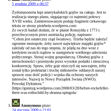
5 grudnia 2009 o 06:37
Żydomasoneria łupi amerykańskich gojów na całego. Jest to
realizacja starego planu, sięgającego co najmniej połowy
XVIII wieku. Zainteresowanym podaję fragment ciekawego
tekstu ze strony piotrbein.wordpress.com:
Ze swych badań dodam, że w planie Rotszylda z 1773 r.
przechwyconym przez austriacką policję, napisano:
“Celem jest ostateczny rząd światowy. Trzeba będzie założyć
ogromne monopole, żeby nawet największe majątki gojów*
zależały od nas do tego stopnia, że pójdą na dno wraz z
kredytem swoich rządow w następstwie wielkiego uderzenia
politycznego. Stosuj wojnę gospodarczą. Obrabuj gojów z
nieruchomości i przemysłu przez wysokie podatki i nieucziwą
konkurencję. Spraw, żeby goje niszczyli się nawzajem, żeby
został tylko proletariat i trochę milionerów oddanych naszej
sprawie oraz dość policji i wojska dla ochrony naszych
interesów. Nazwij to Nowy Porządek Swiata (NWO).
Powołaj Dyktatora.”
[https://gunnyg.wordpress.com/2008/03/28/before-rockefeller-
there-was-rothschild-by-deanna-spingola/
Anonymous
pisze:
24 stycznia 2009 o 21:01