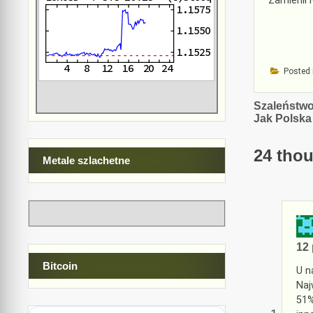
Zamienił 
Posted 
Nawiga
Szaleństwo
Jak Polska
wpisu
24 thou
Metale szlachetne
12 
Bitcoin
U n
Naj
51%