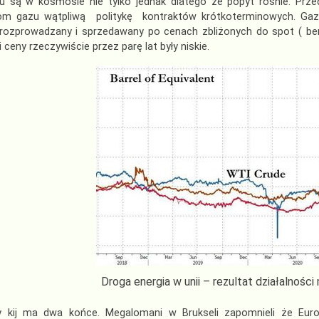
u są w kosmosie nie tylko jednak dlatego że popyt rośnie. Prze
m gazu wątpliwą politykę kontraktów krótkoterminowych. Gaz 
rozprowadzany i sprzedawany po cenach zbliżonych do spot ( b
 i ceny rzeczywiście przez parę lat były niskie.
Droga energia w unii – rezultat działalności
y kij ma dwa końce. Megalomani w Brukseli zapomnieli że Europ