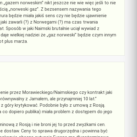
 „gazem norweskim” nikt jeszcze nie wie więc jeśli to nie
ością „norweski gaz”. Z bezsensem nazywania tego
ura będzie miała jakiś sens czy nie będzie ujawnienie
aki zawarli (?) z Norwegami (?) ma czas trwania
t. Sposób w jaki Naimski brutalnie uciął wywiad z
daje wielkiej nadziei że „gaz norweski” będzie czym innym
ot plus marża.
nienie przez Morawieckiego/Naimskiego czy kontrakt jaki
równywalny z Jamałem, ale przynajmniej 10 lat.”
o z góry krytykować. Podobnie było z umową z Rosją.
(a co dopiero publika) miała problem z dostępem do jego
ową z Rosją i nie broni jej to przed zwyżkami cen.
e dostaw. Ceny to sprawa drugorzędna i powinna być