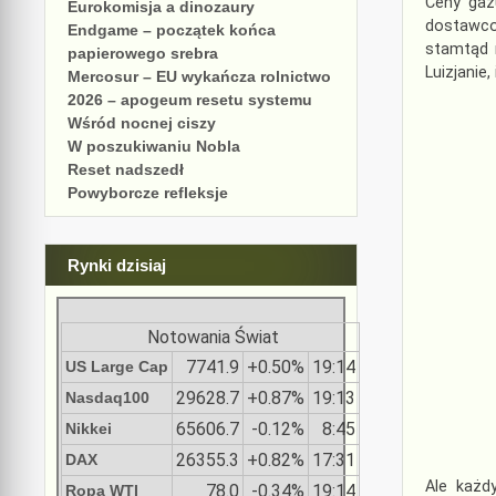
Ceny gaz
Eurokomisja a dinozaury
dostawco
Endgame – początek końca
stamtąd 
papierowego srebra
Luizjanie,
Mercosur – EU wykańcza rolnictwo
2026 – apogeum resetu systemu
Wśród nocnej ciszy
W poszukiwaniu Nobla
Reset nadszedł
Powyborcze refleksje
Rynki dzisiaj
Notowania Świat
7741.9
+0.50%
19:14
US Large Cap
29628.7
+0.87%
19:13
Nasdaq100
65606.7
-0.12%
8:45
Nikkei
26355.3
+0.82%
17:31
DAX
Ale każd
78.0
-0.34%
19:14
Ropa WTI