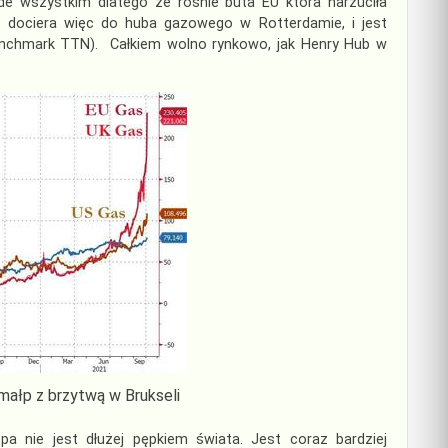
de wszystkim dlatego że rośnie buta EU która narzuciła
dociera więc do huba gazowego w Rotterdamie, i jest
enchmark TTN). Całkiem wolno rynkowo, jak Henry Hub w
 małp z brzytwą w Brukseli
a nie jest dłużej pępkiem świata. Jest coraz bardziej