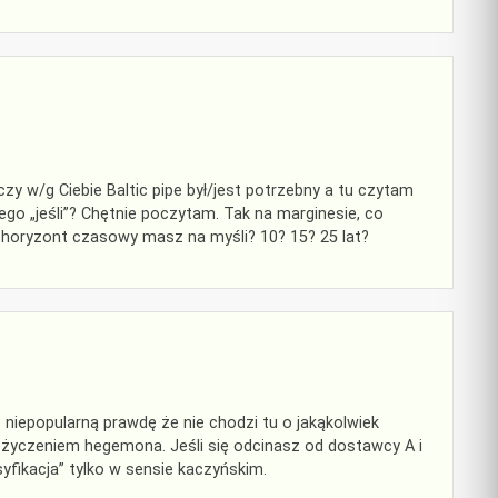
y w/g Ciebie Baltic pipe był/jest potrzebny a tu czytam
 tego „jeśli”? Chętnie poczytam. Tak na marginesie, co
horyzont czasowy masz na myśli? 10? 15? 25 lat?
 niepopularną prawdę że nie chodzi tu o jakąkolwiek
 z życzeniem hegemona. Jeśli się odcinasz od dostawcy A i
yfikacja” tylko w sensie kaczyńskim.