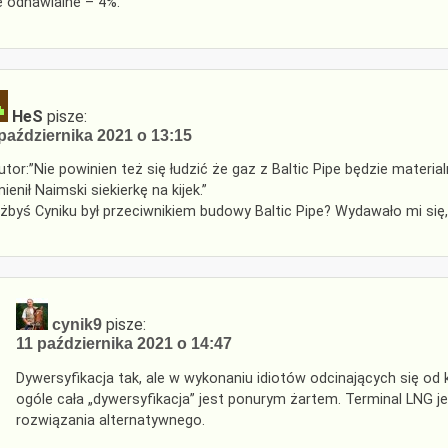
e odnawialne – 4%.
HeS
pisze:
października 2021 o 13:15
tor:”Nie powinien też się łudzić że gaz z Baltic Pipe będzie material
ienił Naimski siekierkę na kijek.”
żbyś Cyniku był przeciwnikiem budowy Baltic Pipe? Wydawało mi się,
pisze:
cynik9
11 października 2021 o 14:47
Dywersyfikacja tak, ale w wykonaniu idiotów odcinających się o
ogóle cała „dywersyfikacja” jest ponurym żartem. Terminal LNG j
rozwiązania alternatywnego.