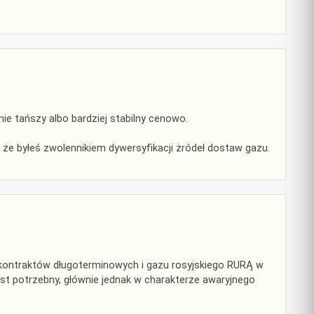
nie tańszy albo bardziej stabilny cenowo.
 że byłeś zwolennikiem dywersyfikacji żródeł dostaw gazu.
d kontraktów długoterminowych i gazu rosyjskiego RURĄ w
est potrzebny, głównie jednak w charakterze awaryjnego