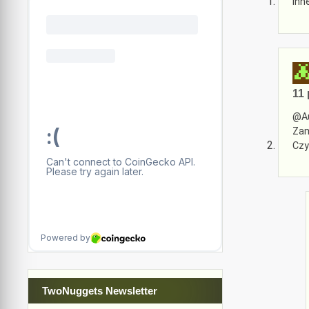
inn
11 
@Au
Zam
Czy
TwoNuggets Newsletter