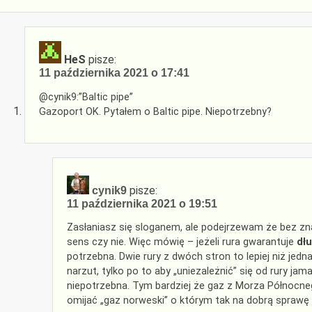
HeS
pisze:
11 października 2021 o 17:41
@cynik9:”Baltic pipe”
Gazoport OK. Pytałem o Baltic pipe. Niepotrzebny?
pisze:
cynik9
11 października 2021 o 19:51
Zasłaniasz się sloganem, ale podejrzewam że bez z
sens czy nie. Więc mówię – jeżeli rura gwarantuje
dł
potrzebna. Dwie rury z dwóch stron to lepiej niż jedna
narzut, tylko po to aby „uniezależnić” się od rury jam
niepotrzebna. Tym bardziej że gaz z Morza Północneg
omijać „gaz norweski” o którym tak na dobrą sprawę 