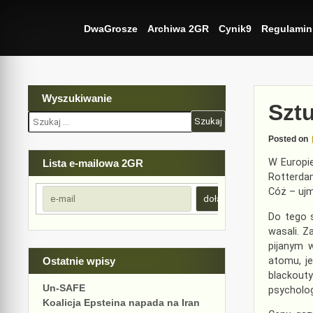
Skip
to
DwaGrosze
Archiwa 2GR
Cynik9
Regulamin
content
Wyszukiwanie
Szt
Szukaj:
Posted on
W Europi
Lista e-mailowa 2GR
Rotterda
Cóż – ujm
Do tego 
wasali. 
pijanym 
atomu, j
Ostatnie wpisy
blackout
Un-SAFE
psycholog
Koalicja Epsteina napada na Iran