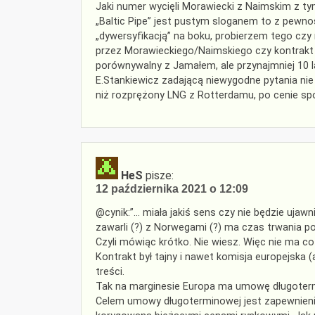
Jaki numer wycięli Morawiecki z Naimskim z tym
„Baltic Pipe” jest pustym sloganem to z pewn
„dywersyfikacją” na boku, probierzem tego czy r
przez Morawieckiego/Naimskiego czy kontrakt j
porównywalny z Jamałem, ale przynajmniej 10 la
E.Stankiewicz zadającą niewygodne pytania nie 
niż rozprężony LNG z Rotterdamu, po cenie sp
HeS
pisze:
12 października 2021 o 12:09
@cynik:”… miała jakiś sens czy nie będzie ujaw
zawarli (?) z Norwegami (?) ma czas trwania po
Czyli mówiąc krótko. Nie wiesz. Więc nie ma c
Kontrakt był tajny i nawet komisja europejska 
treści.
Tak na marginesie Europa ma umowę długotermin
Celem umowy długoterminowej jest zapewnieni