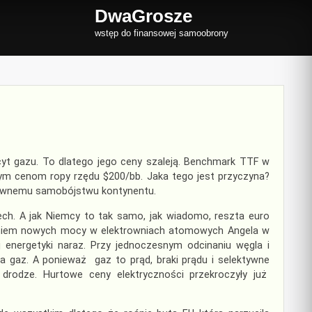
DwaGrosze
wstęp do finansowej samoobrony
yt gazu. To dlatego jego ceny szaleją. Benchmark TTF w
ym cenom ropy rzędu $200/bb. Jaka tego jest przyczyna?
ektywnemu samobójstwu kontynentu.
h. A jak Niemcy to tak samo, jak wiadomo, reszta euro
raniem nowych mocy w elektrowniach atomowych Angela w
energetyki naraz. Przy jednoczesnym odcinaniu węgla i
 gaz. A ponieważ gaz to prąd, braki prądu i selektywne
drodze. Hurtowe ceny elektryczności przekroczyły już