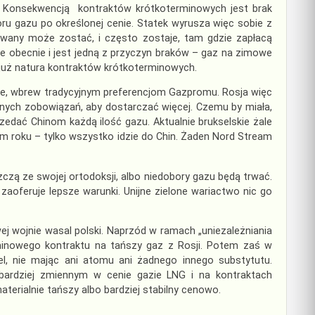
. Konsekwencją kontraktów krótkoterminowych jest brak
u gazu po określonej cenie. Statek wyrusza więc sobie z
rowany może zostać, i często zostaje, tam gdzie zapłacą
ce obecnie i jest jedną z przyczyn braków – gaz na zimowe
a już natura kontraktów krótkoterminowych.
owe, wbrew tradycyjnym preferencjom Gazpromu. Rosja więc
dnych zobowiązań, aby dostarczać więcej. Czemu by miała,
dać Chinom każdą ilość gazu. Aktualnie brukselskie żale
m roku – tylko wszystko idzie do Chin. Żaden Nord Stream
zczą ze swojej ortodoksji, albo niedobory gazu będą trwać.
aoferuje lepsze warunki. Unijne zielone wariactwo nic go
j wojnie wasal polski. Naprzód w ramach „uniezależniania
minowego kontraktu na tańszy gaz z Rosji. Potem zaś w
el, nie mając ani atomu ani żadnego innego substytutu.
bardziej zmiennym w cenie gazie LNG i na kontraktach
aterialnie tańszy albo bardziej stabilny cenowo.