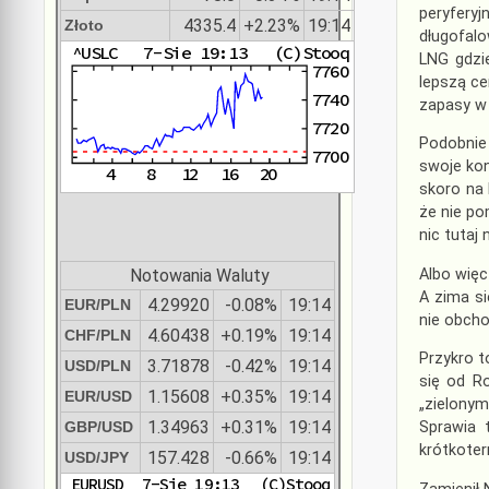
peryfery
4335.4
+2.23%
19:14
Złoto
długofalo
LNG gdzi
lepszą ce
zapasy w 
Podobnie 
swoje kon
skoro na 
że nie po
nic tutaj 
Albo więc
Notowania Waluty
A zima si
4.29920
-0.08%
19:14
EUR/PLN
nie obcho
4.60438
+0.19%
19:14
CHF/PLN
Przykro t
3.71878
-0.42%
19:14
USD/PLN
się od R
1.15608
+0.35%
19:14
EUR/USD
„zielony
1.34963
+0.31%
19:14
GBP/USD
Sprawia 
krótkoter
157.428
-0.66%
19:14
USD/JPY