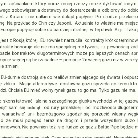
jnym zaściankiem który coraz mniej rzeczy może dyktować innym
wego zobowiązania dostawcy do dostarczenia a odbiorcy do odbior
eś z Kataru i nie całkiem wie dokąd popłynie. Po drodze przekie
nę. Na przykład do Chin czy Japonii. Aktualnie to właśnie ma miejs
Europie popłynął sobie do bardziej intratnej w tej chwili Azji. Tak
jest z Rosją której EU również narzuciła kontrakty krótkotermin
trakty honoruje ale nie ma specjalnej motywacji, i z pewnością ża
bazie kontraktów długoterminowych może po lepszych cenach sprze
mpuje więcej są bezzasadnie – pompuje 2x więcej gazu niż w zeszły
nie zmieni.
 EU-durnie dostroją się do realiów zmieniającego się świata i odpus
ę zbliża… Mając alternatywę dostawca gazu sprzeda go temu kto z
dzi. Chciała EU mieć wolny rynek gazu to go ma. Tylko gazu nie ma.
o skonstatować ale na szczególnego głupka wychodzi w tej gazowe
osji” sam się
odciął
od rury jamalskiej i od możliwości długoter
m wariactwie” unii bezmózgowo zgodził się porzucić własny węgi
to że musi polegać teraz na drogim i przede wszystkim dużo 
minowych. Nie powinien też się łudzić że gaz z Baltic Pipe będzie m