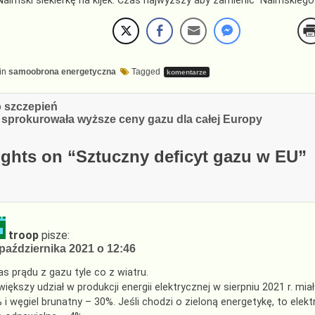
Naimski siekierkę na kijek. Czas najwyższy aby zamienić Naimskiego
in
samoobrona energetyczna
Tagged
komentarze
cja
 szczepień
 sprokurowała wyższe ceny gazu dla całej Europy
ghts on “
Sztuczny deficyt gazu w EU
”
troop
pisze:
października 2021 o 12:46
as prądu z gazu tyle co z wiatru.
większy udział w produkcji energii elektrycznej w sierpniu 2021 r. 
 i węgiel brunatny – 30%. Jeśli chodzi o zieloną energetykę, to elek