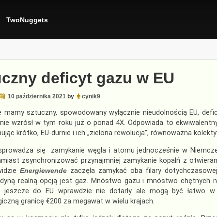
TwoNuggets
uczny deficyt gazu w EU
10 października 2021
by
cynik9
e mamy sztuczny, spowodowany wyłącznie nieudolnością EU, defic
mie wzrósł w tym roku już o ponad 4X. Odpowiada to ekwiwalentn
ując krótko, EU-durnie i ich „zielona rewolucja”, równoważna kol
sprowadza się zamykanie węgla i atomu jednocześnie w Niemczec
Zamiast zsynchronizować przynajmniej zamykanie kopalń z otwie
widzie
Energiewende
zaczęła zamykać oba filary dotychczasowej 
edyną realną opcją jest gaz. Mnóstwo gazu i mnóstwo chętnych na
y jeszcze do EU wprawdzie nie dotarły ale mogą być łatwo w 
iczną granicę €200 za megawat w wielu krajach.