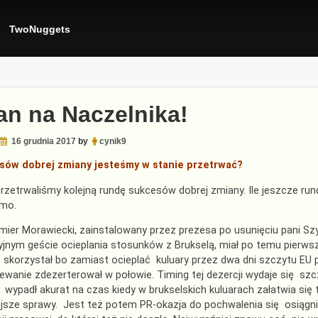
TwoNuggets
an na Naczelnika!
16 grudnia 2017
by
cynik9
esów dobrej zmiany jesteśmy w stanie przetrwać?
rzetrwaliśmy kolejną rundę sukcesów dobrej zmiany. Ile jeszcze ru
omo.
ier Morawiecki, zainstalowany przez prezesa po usunięciu pani Sz
jnym geście ocieplania stosunków z Brukselą, miał po temu pierwsz
e skorzystał bo zamiast ocieplać kuluary przez dwa dni szczytu EU p
ewanie zdezerterował w połowie. Timing tej dezercji wydaje się szc
wypadł akurat na czas kiedy w brukselskich kuluarach załatwia się t
jsze sprawy. Jest też potem PR-okazja do pochwalenia się osiągn