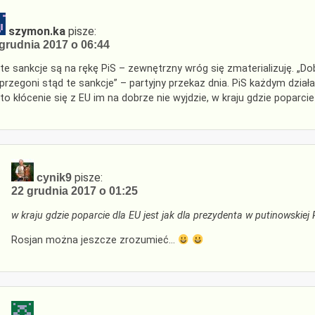
szymon.ka
pisze:
grudnia 2017 o 06:44
 te sankcje są na rękę PiS – zewnętrzny wróg się zmaterializuję. „D
 przegoni stąd te sankcje” – partyjny przekaz dnia. PiS każdym działa
 to kłócenie się z EU im na dobrze nie wyjdzie, w kraju gdzie poparcie
pisze:
cynik9
22 grudnia 2017 o 01:25
w kraju gdzie poparcie dla EU jest jak dla prezydenta w putinowskiej R
Rosjan można jeszcze zrozumieć…