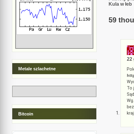
Kula w łeb
wpisu
59 thou
22 
Metale szlachetne
Pol
htt
Wyc
To 
Sąd
Wg.
bez
kra
Bitcoin