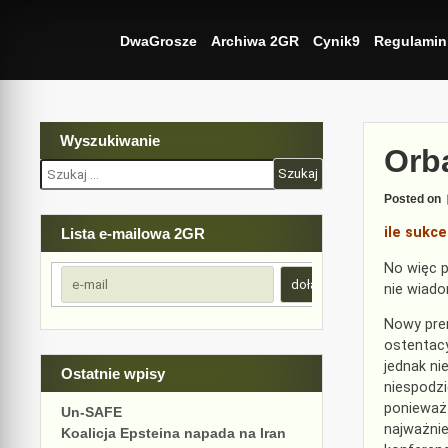
Skip
to
DwaGrosze
Archiwa 2GR
Cynik9
Regulamin
content
Wyszukiwanie
Orb
Szukaj:
Posted on
ile sukc
Lista e-mailowa 2GR
No więc p
nie wiad
Nowy prem
ostentacy
jednak ni
Ostatnie wpisy
niespodzi
ponieważ 
Un-SAFE
najważnie
Koalicja Epsteina napada na Iran