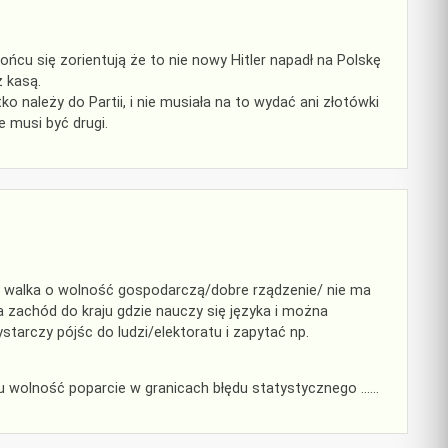
 końcu się zorientują że to nie nowy Hitler napadł na Polskę
 kasą.
o należy do Partii, i nie musiała na to wydać ani złotówki
e musi być drugi.
L walka o wolność gospodarczą/dobre rządzenie/ nie ma
na zachód do kraju gdzie nauczy się języka i można
tarczy pójśc do ludzi/elektoratu i zapytać np.
pu wolność poparcie w granicach błędu statystycznego ……