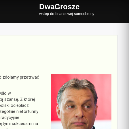
DwaGrosze
wstęp do finansowej samoobrony
nd zdołamy przetrwać
ydło w
ą szansę. Z której
olski ocieplacz
zególnie niefortunny
radycyjnie
iętymi sukcesami na