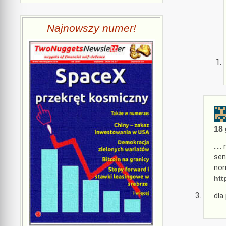
Najnowszy numer!
18 
…..
sen
nor
htt
dla