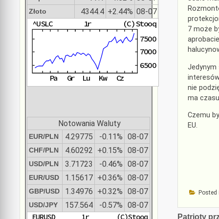
Rozmontow
4344.4
+2.44%
08-07
Złoto
protekcjo
7 może by
aprobacie
halucynow
Jedynym s
interesów
nie podzi
ma czasu
Czemu by 
Notowania Waluty
EU.
4.29775
-0.11%
08-07
EUR/PLN
4.60292
+0.15%
08-07
CHF/PLN
3.71723
-0.46%
08-07
USD/PLN
1.15617
+0.36%
08-07
EUR/USD
1.34976
+0.32%
08-07
GBP/USD
Posted 
157.564
-0.57%
08-07
USD/JPY
Nawiga
Patrioty p