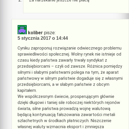
Za narzekanie jeszcze nie płacą
koliber
pisze:
5 stycznia 2017 o 14:44
Cyniku zaproponuj rozwiązanie odwiecznego problemu
sprawiedliwości społecznej. Wolny rynek nie istnieje od
czasu kiedy państwa zawarły trwały syndykat z
przedsiębiorcami – czyli od zawsze. Różnica pomiędzy
silnymi i słabymi państwami polega na tym, że aparat
państwowy w silnym państwie dogaduje się z własnymi
przedsiębiorcami, a w słabym państwie z obcym
kapitałem.
We współczesnym świecie, prosperującym głównie
dzięki długowi i taniej sile roboczej niektórych rejonów
świata, silne państwa prowadzą wojnę walutową
będącą kontynuacją fałszowania zawartości metali
szlachetnych w środkach płatniczych. Niszczenie
własnej waluty wzmacnia eksport i zmniejsza