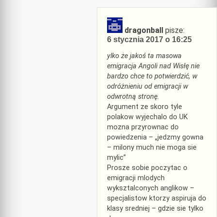
dragonball
pisze:
6 stycznia 2017 o 16:25
ylko że jakoś ta masowa
emigracja Angoli nad Wisłę nie
bardzo chce to potwierdzić, w
odróżnieniu od emigracji w
odwrotną stronę.
Argument ze skoro tyle
polakow wyjechalo do UK
mozna przyrownac do
powiedzenia – „jedzmy gowna
– milony much nie moga sie
mylic”
Prosze sobie poczytac o
emigracji mlodych
wyksztalconych anglikow –
specjalistow ktorzy aspiruja do
klasy sredniej – gdzie sie tylko