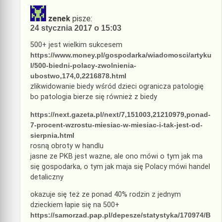
zenek
pisze:
24 stycznia 2017 o 15:03
500+ jest wielkim sukcesem
https://www.money.pl/gospodarka/wiadomosci/artyku
l/500-biedni-polacy-zwolnienia-
ubostwo,174,0,2216878.html
zlikwidowanie biedy wśród dzieci ogranicza patologię
bo patologia bierze się również z biedy
https://next.gazeta.pl/next/7,151003,21210979,ponad-
7-procent-wzrostu-miesiac-w-miesiac-i-tak-jest-od-
sierpnia.html
rosną obroty w handlu
jasne ze PKB jest wazne, ale ono mówi o tym jak ma
się gospodarka, o tym jak maja się Polacy mówi handel
detaliczny
okazuje się też ze ponad 40% rodzin z jednym
dzieckiem łapie się na 500+
https://samorzad.pap.pl/depesze/statystyka/170974/B