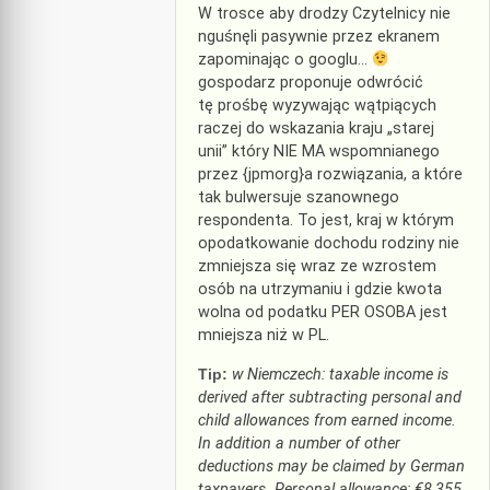
W trosce aby drodzy Czytelnicy nie
nguśnęli pasywnie przez ekranem
zapominając o googlu…
gospodarz proponuje odwrócić
tę prośbę wyzywając wątpiących
raczej do wskazania kraju „starej
unii” który NIE MA wspomnianego
przez {jpmorg}a rozwiązania, a które
tak bulwersuje szanownego
respondenta. To jest, kraj w którym
opodatkowanie dochodu rodziny nie
zmniejsza się wraz ze wzrostem
osób na utrzymaniu i gdzie kwota
wolna od podatku PER OSOBA jest
mniejsza niż w PL.
Tip:
w Niemczech: taxable income is
derived after subtracting personal and
child allowances from earned income.
In addition a number of other
deductions may be claimed by German
taxpayers. Personal allowance: €8,355