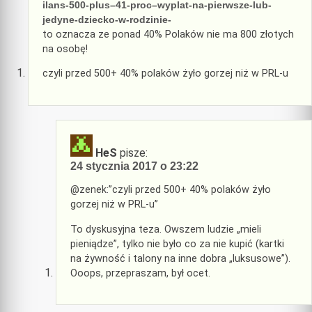
ilans-500-plus–41-proc–wyplat-na-pierwsze-lub-
jedyne-dziecko-w-rodzinie-
to oznacza ze ponad 40% Polaków nie ma 800 złotych
na osobę!
czyli przed 500+ 40% polaków żyło gorzej niż w PRL-u
HeS
pisze:
24 stycznia 2017 o 23:22
@zenek:”czyli przed 500+ 40% polaków żyło
gorzej niż w PRL-u”
To dyskusyjna teza. Owszem ludzie „mieli
pieniądze”, tylko nie było co za nie kupić (kartki
na żywność i talony na inne dobra „luksusowe”).
Ooops, przepraszam, był ocet.