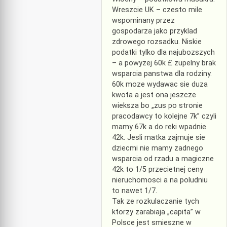
Wreszcie UK – czesto mile
wspominany przez
gospodarza jako przyklad
zdrowego rozsadku. Niskie
podatki tylko dla najubozszych
– a powyzej 60k £ zupelny brak
wsparcia panstwa dla rodziny.
60k moze wydawac sie duza
kwota a jest ona jeszcze
wieksza bo „zus po stronie
pracodawcy to kolejne 7k” czyli
mamy 67k a do reki wpadnie
42k. Jesli matka zajmuje sie
dziecmi nie mamy zadnego
wsparcia od rzadu a magiczne
42k to 1/5 przecietnej ceny
nieruchomosci a na poludniu
to nawet 1/7.
Tak ze rozkulaczanie tych
ktorzy zarabiaja „capita” w
Polsce jest smieszne w