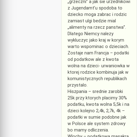
„grzeczni” a jak sie urzednikowi
z Jugendamt’u spodoba to
dziecko moga zabrac i rodzic
zamiast ulgi bedzie mial
„alimenty na rzecz panstwa”.
Dlatego Niemcy nalezy
wykluczyc jako kraj w korym
warto wspominac o dzieciach.
Zostaje nam Francja – podatki
od podatkow ale z kwota
wolna na dzieci- urwaniowka w
ktorej rodzice kombinuja jak w
komunistycznych republikach
przystalo.
Hiszpania – srednie zarobki
25k przy ktorych placimy 30%
podatku, kwota wolna 5,5k i na
dzieci kolejno 2,4k, 2,7k, 4k –
podatki w sumie podobne jak
w Polsce ale system zdrowy
bo mamy odliczenia.
Wlochy – podatkowa masakra.