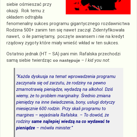
siebie ośmieszać przy
okazji. Rok temu z
okładem odtrąbiła
fenomenalny sukces programu gigantycznego rozdawnictwa
Rodzina 500+ zanim ten się nawet zaczął. Zidentyfikowała
nawet, o ile pamiętamy, poczęte awansem i nie na kredyt
rządowy zygoty które miały wnieść wkład w ten sukces.
Ostatnio jednak (HT – SA) pani min. Rafalska przechodzi
samą siebie twierdząc
co następuje
–
I
kid you not
:
“
Każda dyskusja na temat wprowadzenia programu
zaczynała się od zarzutu, że rodziny na pewno
zmarnotrawią pieniądze, wydadzą na alkohol. Dziś
wiemy, że to problem marginalny. Średnio zmiana
pieniędzy na inne świadczenia, bony, usługi dotyczy
miesięcznie 600 rodzin. Przy skali programu to
margines – wyjaśniała Rafalska. – To dowód, że
rodziny
same najlepiej wiedzą na co wydawać te
pieniądze
– mówiła minister.
”