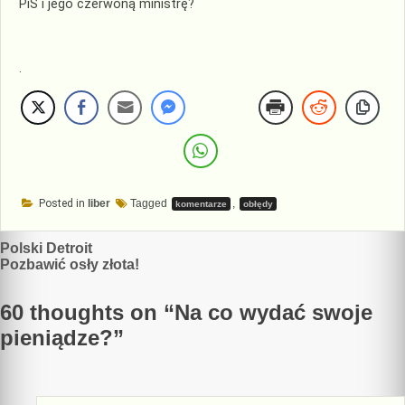
PiS i jego czerwoną ministrę?
.
Posted in
liber
Tagged
,
komentarze
obłędy
Nawigacja
Polski Detroit
Pozbawić osły złota!
wpisu
60 thoughts on “
Na co wydać swoje
pieniądze?
”