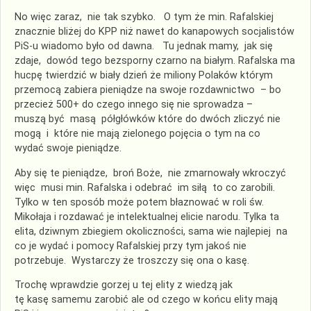
No więc zaraz, nie tak szybko. O tym że min. Rafalskiej
znacznie bliżej do KPP niż nawet do kanapowych socjalistów
PiS-u wiadomo było od dawna. Tu jednak mamy, jak się
zdaje, dowód tego bezsporny czarno na białym. Rafalska ma
hucpę twierdzić w biały dzień że miliony Polaków którym
przemocą zabiera pieniądze na swoje rozdawnictwo – bo
przecież 500+ do czego innego się nie sprowadza –
muszą być masą półgłówków które do dwóch zliczyć nie
mogą i które nie mają zielonego pojęcia o tym na co
wydać swoje pieniądze.
Aby się te pieniądze, broń Boże, nie zmarnowały wkroczyć
więc musi min. Rafalska i odebrać im siłą to co zarobili.
Tylko w ten sposób może potem błaznować w roli św.
Mikołaja i rozdawać je intelektualnej elicie narodu. Tylka ta
elita, dziwnym zbiegiem okoliczności, sama wie najlepiej na
co je wydać i pomocy Rafalskiej przy tym jakoś nie
potrzebuje. Wystarczy że troszczy się ona o kasę.
Trochę wprawdzie gorzej u tej elity z wiedzą jak
tę kasę samemu zarobić ale od czego w końcu elity mają