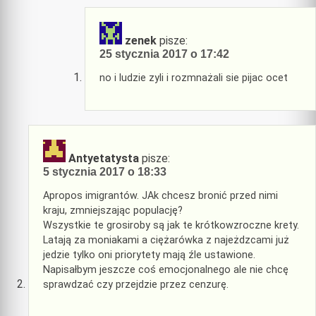
zenek
pisze:
25 stycznia 2017 o 17:42
no i ludzie zyli i rozmnażali sie pijac ocet
Antyetatysta
pisze:
5 stycznia 2017 o 18:33
Apropos imigrantów. JAk chcesz bronić przed nimi
kraju, zmniejszając populację?
Wszystkie te grosiroby są jak te krótkowzroczne krety.
Latają za moniakami a ciężarówka z najeżdzcami już
jedzie tylko oni priorytety mają źle ustawione.
Napisałbym jeszcze coś emocjonalnego ale nie chcę
sprawdzać czy przejdzie przez cenzurę.