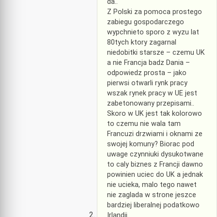
da..
Z Polski za pomoca prostego
zabiegu gospodarczego
wypchnieto sporo z wyzu lat
80tych ktory zagarnal
niedobitki starsze – czemu UK
a nie Francja badz Dania –
odpowiedz prosta – jako
pierwsi otwarli rynk pracy
wszak rynek pracy w UE jest
zabetonowany przepisami..
Skoro w UK jest tak kolorowo
to czemu nie wala tam
Francuzi drzwiami i oknami ze
swojej komuny? Biorac pod
uwage czynniuki dysukotwane
to caly biznes z Francji dawno
powinien uciec do UK a jednak
nie ucieka, malo tego nawet
nie zaglada w strone jeszce
bardziej liberalnej podatkowo
Irlandii..