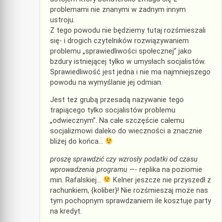
problemami nie znanymi w żadnym innym
ustroju.
Z tego powodu nie będziemy tutaj rozśmieszali
się- i drogich czytelników rozwiązywaniem
problemu „sprawiedliwości społecznej” jako
bzdury istniejącej tylko w umysłach socjalistów.
Sprawiedliwość jest jedna i nie ma najmniejszego
powodu na wymyślanie jej odmian.
Jest też grubą przesadą nazywanie tego
trapiącego tylko socjalistów problemu
„odwiecznym”. Na całe szczęście całemu
socjalizmowi daleko do wieczności a znacznie
bliżej do końca…
proszę sprawdzić czy wzrosły podatki od czasu
wprowadzenia programu
—- replika na poziomie
min. Rafalskiej…
Kelner jeszcze nie przyszedł z
rachunkiem, {koliber}! Nie rozśmieszaj może nas
tym pochopnym sprawdzaniem ile kosztuje party
na kredyt.