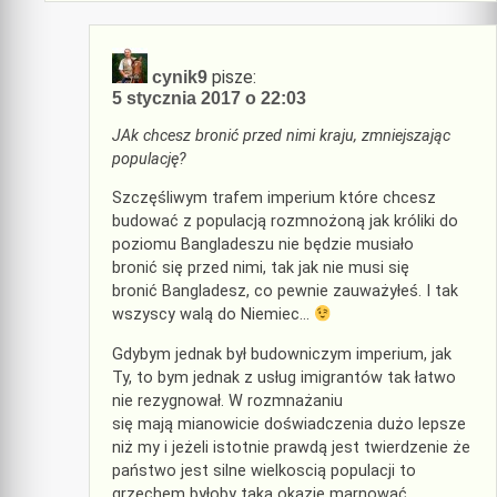
pisze:
cynik9
5 stycznia 2017 o 22:03
JAk chcesz bronić przed nimi kraju, zmniejszając
populację?
Szczęśliwym trafem imperium które chcesz
budować z populacją rozmnożoną jak króliki do
poziomu Bangladeszu nie będzie musiało
bronić się przed nimi, tak jak nie musi się
bronić Bangladesz, co pewnie zauważyłeś. I tak
wszyscy walą do Niemiec…
Gdybym jednak był budowniczym imperium, jak
Ty, to bym jednak z usług imigrantów tak łatwo
nie rezygnował. W rozmnażaniu
się mają mianowicie doświadczenia dużo lepsze
niż my i jeżeli istotnie prawdą jest twierdzenie że
państwo jest silne wielkoscią populacji to
grzechem byłoby taką okazję marnować.