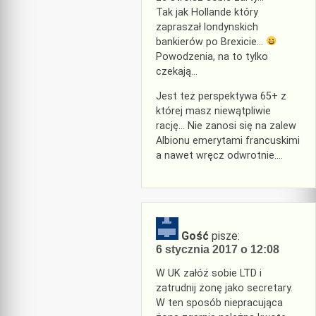
Tak jak Hollande który
zapraszał londynskich
bankierów po Brexicie…
Powodzenia, na to tylko
czekają…
Jest też perspektywa 65+ z
której masz niewątpliwie
rację… Nie zanosi się na zalew
Albionu emerytami francuskimi
a nawet wręcz odwrotnie….
Gość
pisze:
6 stycznia 2017 o 12:08
W UK załóż sobie LTD i
zatrudnij żonę jako secretary.
W ten sposób niepracująca