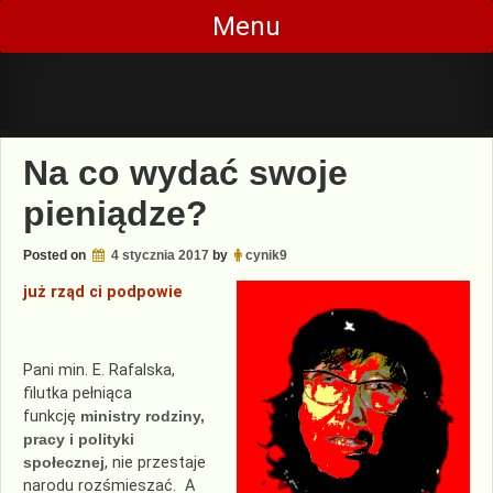
Skip
Menu
to
content
Na co wydać swoje
pieniądze?
Posted on
4 stycznia 2017
by
cynik9
już rząd ci podpowie
Pani min. E. Rafalska,
filutka pełniąca
funkcję
ministry rodziny,
pracy i polityki
społecznej
, nie przestaje
narodu rozśmieszać. A