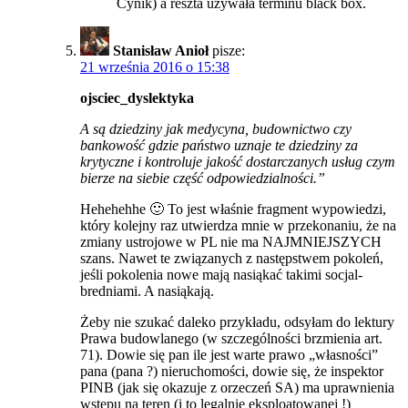
Cynik) a reszta używała terminu black box.
Stanisław Anioł
pisze:
21 września 2016 o 15:38
ojsciec_dyslektyka
A są dziedziny jak medycyna, budownictwo czy
bankowość gdzie państwo uznaje te dziedziny za
krytyczne i kontroluje jakość dostarczanych usług czym
bierze na siebie część odpowiedzialności.”
Hehehehhe 🙂 To jest właśnie fragment wypowiedzi,
który kolejny raz utwierdza mnie w przekonaniu, że na
zmiany ustrojowe w PL nie ma NAJMNIEJSZYCH
szans. Nawet te związanych z następstwem pokoleń,
jeśli pokolenia nowe mają nasiąkać takimi socjal-
bredniami. A nasiąkają.
Żeby nie szukać daleko przykładu, odsyłam do lektury
Prawa budowlanego (w szczególności brzmienia art.
71). Dowie się pan ile jest warte prawo „własności”
pana (pana ?) nieruchomości, dowie się, że inspektor
PINB (jak się okazuje z orzeczeń SA) ma uprawnienia
wstępu na teren (i to legalnie eksploatowanej !)