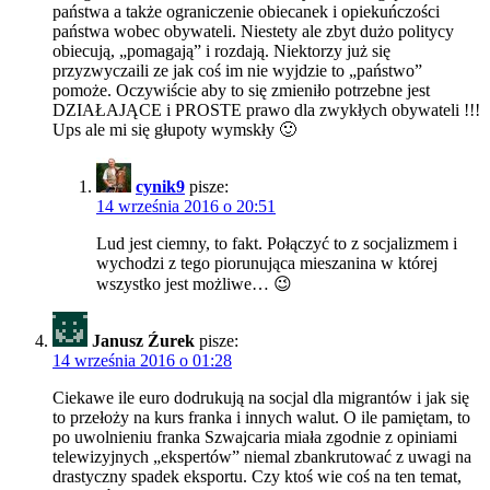
państwa a także ograniczenie obiecanek i opiekuńczości
państwa wobec obywateli. Niestety ale zbyt dużo politycy
obiecują, „pomagają” i rozdają. Niektorzy już się
przyzwyczaili ze jak coś im nie wyjdzie to „państwo”
pomoże. Oczywiście aby to się zmieniło potrzebne jest
DZIAŁAJĄCE i PROSTE prawo dla zwykłych obywateli !!!
Ups ale mi się głupoty wymskły 🙂
cynik9
pisze:
14 września 2016 o 20:51
Lud jest ciemny, to fakt. Połączyć to z socjalizmem i
wychodzi z tego piorunująca mieszanina w której
wszystko jest możliwe… 😉
Janusz Źurek
pisze:
14 września 2016 o 01:28
Ciekawe ile euro dodrukują na socjal dla migrantów i jak się
to przełoży na kurs franka i innych walut. O ile pamiętam, to
po uwolnieniu franka Szwajcaria miała zgodnie z opiniami
telewizyjnych „ekspertów” niemal zbankrutować z uwagi na
drastyczny spadek eksportu. Czy ktoś wie coś na ten temat,