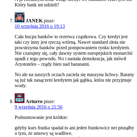
Który bank mi udzieli?
JANEK
pisze:
10 września 2016 o 19:13
Cała hucpa banków to rezerwa cząstkowa. Czy kredyt jest
taki czy inny jest rzeczą wtórną. Nawet standard złota nie
powstrzyma banków przed pompowaniem rynku kredytem.
Nie czarujmy się, cały dawny system europejskich monarchii
upadł z tego powodu. No i nastała demokracja, jak mówił
Arystoteles – rządy hien nad baranami.
No ale na naszych oczach zaciela się maszyna lichwy. Barany
są już tak nasączeni kredytem jak gąbka, która nie przyjmuje
wody.
Arturro
pisze:
9 września 2016 o 21:56
Podsumowanie jest krótkie:
gdyby kurs franka spadał to ani jeden frankowicz nei pisnąłby
o tym, że umowy są wadliwe.