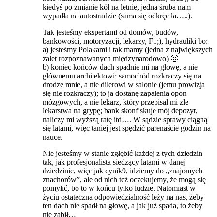
kiedyś po zmianie kół na letnie, jedna śruba nam
wypadła na autostradzie (sama się odkręciła…..).
Tak jesteśmy ekspertami od domów, budów,
bankowości, motoryzacji, lekarzy, F1;), hydrauliki bo:
a) jesteśmy Polakami i tak mamy (jedna z największych
zalet rozpoznawanych międzynarodowo) 🙂
b) koniec końców dach spadnie mi na głowę, a nie
głównemu architektowi; samochód rozkraczy się na
drodze mnie, a nie dilerowi w salonie (jemu prowizja
się nie rozkraczy); to ja dostanę zapalenia opon
mózgowych, a nie lekarz, który przepisał mi złe
lekarstwa na grypę; bank skonfiskuje mój depozyt,
naliczy mi wyższą ratę itd…. W sądzie sprawy ciągną
się latami, więc taniej jest spędzić parenaście godzin na
nauce.
Nie jesteśmy w stanie zgłębić każdej z tych dziedzin
tak, jak profesjonalista siedzący latami w danej
dziedzinie, więc jak cynik9, idziemy do „znajomych
znachorów”, ale od nich też oczekujemy, że mogą się
pomylić, bo to w końcu tylko ludzie. Natomiast w
życiu ostateczna odpowiedzialność leży na nas, żeby
ten dach nie spadł na głowę, a jak już spada, to żeby
nie zabił…