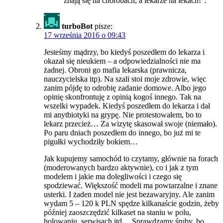
znają się na chorobach, a lekarze na lekach!”.
turboBot
pisze:
17 września 2016 o 09:43
Jesteśmy mądrzy, bo kiedyś poszedłem do lekarza i
okazał się nieukiem – a odpowiedzialności nie ma
żadnej. Obroni go mafia lekarska (prawnicza,
nauczycielska itp). Na szali stoi moje zdrowie, więc
zanim pójdę to odrobię zadanie domowe. Albo jego
opinię skonfrontuję z opinią kogoś innego. Tak na
wszelki wypadek. Kiedyś poszedłem do lekarza i dał
mi anytbiotyki na grypę. Nie protestowałem, bo to
lekarz przecież… Za wizytę skasował swoje (niemało).
Po paru dniach poszedłem do innego, bo już mi te
pigułki wychodziły bokiem…
Jak kupujemy samochód to czytamy, głównie na forach
(moderowanych bardzo aktywnie), co i jak z tym
modelem i jakie ma dolegliwości i czego się
spodziewać. Większość modeli ma powtarzalne i znane
usterki. I żaden model nie jest bezawaryjny. Ale zanim
wydam 5 – 120 k PLN spędze kilkanaście godzin, żeby
później zaoszczędzić kilkaset na staniu w polu,
holowaniu, serwisach itd… Sprawdzamy śruby, bo