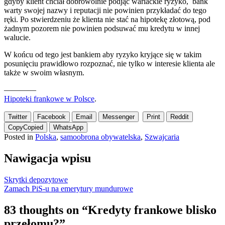
gdyby klient chciał dobrowolnie podjąć wariackie ryzyko, bank
warty swojej nazwy i reputacji nie powinien przykładać do tego
ręki. Po stwierdzeniu że klienta nie stać na hipotekę złotową, pod
żadnym pozorem nie powinien podsuwać mu kredytu w innej
walucie.
W końcu od tego jest bankiem aby ryzyko kryjące się w takim
posunięciu prawidłowo rozpoznać, nie tylko w interesie klienta ale
także w swoim własnym.
————
Hipoteki frankowe w Polsce
.
Twitter
Facebook
Email
Messenger
Print
Reddit
Copy
Copied
WhatsApp
Posted in
Polska
,
samoobrona obywatelska
,
Szwajcaria
Nawigacja wpisu
Skrytki depozytowe
Zamach PiS-u na emerytury mundurowe
83 thoughts on “
Kredyty frankowe blisko
przełomu?
”