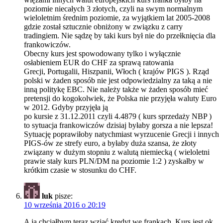
poziomie niecałych 3 złotych, czyli na swym normalnym
wieloletnim średnim poziomie, za wyjątkiem lat 2005-2008
gdzie został sztucznie obniżony w związku z carry
tradingiem. Nie sądzę by taki kurs był nie do przełknięcia dla
frankowiczów.
Obecny kurs jest spowodowany tylko i wyłącznie
osłabieniem EUR do CHF za sprawą ratowania
Grecji, Portugalii, Hiszpanii, Włoch ( krajów PIGS ). Rząd
polski w żaden sposób nie jest odpowiedzialny za taką a nie
inną politykę EBC. Nie należy także w żaden sposób mieć
pretensji do kogokolwiek, że Polska nie przyjęła waluty Euro
w 2012. Gdyby przyjęła ją
po kursie z 31.12.2011 czyli 4.4879 ( kurs sprzedaży NBP )
to sytuacja frankowiczów dzisiaj byłaby gorsza a nie lepsza!
Sytuację poprawiłoby natychmiast wyrzucenie Grecji i innych
PIGS-ów ze strefy euro, a byłaby duża szansa, że złoty
związany w dużym stopniu z walutą niemiecką ( wieloletni
prawie stały kurs PLN/DM na poziomie 1:2 ) zyskałby w
krótkim czasie w stosunku do CHF.
luk
pisze:
10 września 2016 o 20:19
A ja chciałbym teraz wziąć kredyt we frankach. Kurs jest ok.