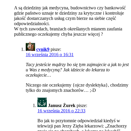
A są dziedziny jak medycyna, budownictwo czy bankowość
gdzie państwo uznaje te dziedziny za krytyczne i kontroluje
jakość dostarczanych usług czym bierze na siebie część
odpowiedzialności.
W tych zawodach, branżach określanych mianem zaufania
publicznego oczekujemy chyba jeszcze więcej ?
cynik9
pisze:
16 września 2016 o 16:31
Tacy jesteście mądrzy bo się tym zajmujecie a jak to jest
u Was z medycyną? Jak idziecie do lekarza to
oczekujecie…
Niczego nie oczekujemy {ojcze dyslektyka}, chodzimy
tylko do znajomych znachorów… ;-D
Janusz Źurek
pisze:
16 września 2016 o 22:33
Bo jak to przytomnie odpowiedział kiedyś w
telewizji pan Jerzy Zięba lekarzowi: „Znachorzy