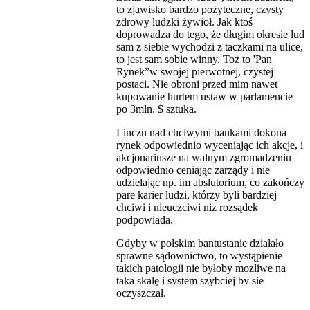
to zjawisko bardzo pożyteczne, czysty
zdrowy ludzki żywioł. Jak ktoś
doprowadza do tego, że długim okresie lud
sam z siebie wychodzi z taczkami na ulice,
to jest sam sobie winny. Toż to 'Pan
Rynek”w swojej pierwotnej, czystej
postaci. Nie obroni przed mim nawet
kupowanie hurtem ustaw w parlamencie
po 3mln. $ sztuka.
Linczu nad chciwymi bankami dokona
rynek odpowiednio wyceniając ich akcje, i
akcjonariusze na walnym zgromadzeniu
odpowiednio ceniając zarządy i nie
udzielając np. im abslutorium, co zakończy
pare karier ludzi, którzy byli bardziej
chciwi i nieuczciwi niz rozsądek
podpowiada.
Gdyby w polskim bantustanie działało
sprawne sądownictwo, to wystąpienie
takich patologii nie byłoby mozliwe na
taka skalę i system szybciej by sie
oczyszczał.