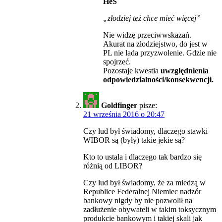
HeS
„złodziej też chce mieć więcej”
Nie widzę przeciwwskazań.
Akurat na złodziejstwo, do jest w
PL nie lada przyzwolenie. Gdzie nie
spojrzeć.
Pozostaje kwestia
uwzględnienia
odpowiedzialności/konsekwencji.
Goldfinger
pisze:
21 września 2016 o 20:47
Czy lud był świadomy, dlaczego stawki
WIBOR są (były) takie jekie są?
Kto to ustala i dlaczego tak bardzo się
różnią od LIBOR?
Czy lud był świadomy, że za miedzą w
Republice Federalnej Niemiec nadzór
bankowy nigdy by nie pozwolił na
zadłużenie obywateli w takim toksycznym
produkcie bankowym i takiej skali jak