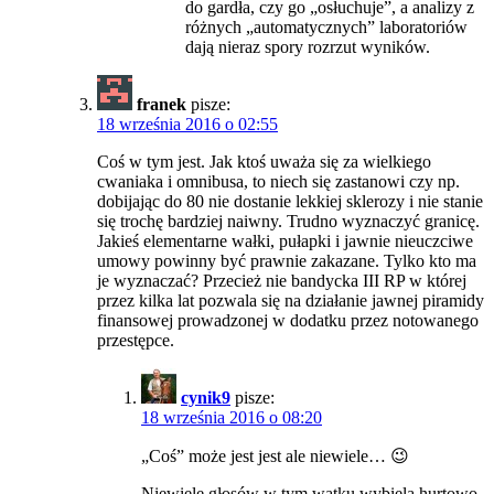
do gardła, czy go „osłuchuje”, a analizy z
różnych „automatycznych” laboratoriów
dają nieraz spory rozrzut wyników.
franek
pisze:
18 września 2016 o 02:55
Coś w tym jest. Jak ktoś uważa się za wielkiego
cwaniaka i omnibusa, to niech się zastanowi czy np.
dobijając do 80 nie dostanie lekkiej sklerozy i nie stanie
się trochę bardziej naiwny. Trudno wyznaczyć granicę.
Jakieś elementarne wałki, pułapki i jawnie nieuczciwe
umowy powinny być prawnie zakazane. Tylko kto ma
je wyznaczać? Przecież nie bandycka III RP w której
przez kilka lat pozwala się na działanie jawnej piramidy
finansowej prowadzonej w dodatku przez notowanego
przestępce.
cynik9
pisze:
18 września 2016 o 08:20
„Coś” może jest jest ale niewiele… 😉
Niewiele głosów w tym wątku wybiela hurtowo