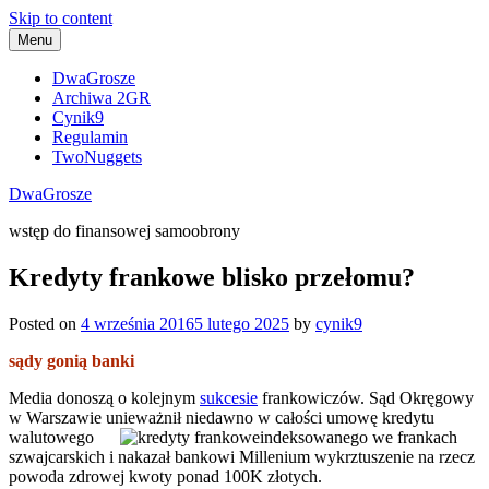
Skip to content
Menu
DwaGrosze
Archiwa 2GR
Cynik9
Regulamin
TwoNuggets
DwaGrosze
wstęp do finansowej samoobrony
Kredyty frankowe blisko przełomu?
Posted on
4 września 2016
5 lutego 2025
by
cynik9
sądy gonią banki
Media donoszą o kolejnym
sukcesie
frankowiczów. Sąd Okręgowy
w Warszawie unieważnił niedawno w całości umowę kredytu
walutowego
indeksowanego we frankach
szwajcarskich i nakazał bankowi Millenium wykrztuszenie na rzecz
powoda zdrowej kwoty ponad 100K złotych.