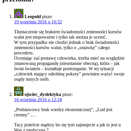
Leopold
pisze:
19 września 2016 o 16:32
Tłumaczenie się brakiem świadomości zmienności kursów
walut jest niepoważne i tylko tak można je ocenić.
W tym przypadku nie chodzi jednak o brak świadomości
zmienności kursów walut, tylko o „ustawkę” całego
procederu.
Oceniając zaś postawę człowieka, trzeba mieć na względzie
zmasowaną propagandę (nieustannie obecną), która – jak
świat światem – kształtuje postrzeganie. W tej sytuacji
„człowiek mający odrobinę pokory” powinien ważyć swoje
osądy innych osób.
ojsciec_dyslektyka
pisze:
16 września 2016 o 12:18
„Podstawowy brak wiedzy ekonomicznej”, „Lud jest
ciemny” ,…
Tacy jesteście mądrzy bo się tym zajmujecie a jak to jest u
Was z medycyną ?