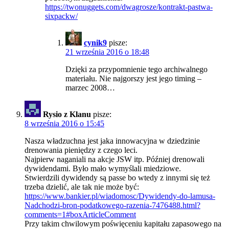
https://twonuggets.com/dwagrosze/kontrakt-pastwa-
sixpackw/
cynik9
pisze:
21 września 2016 o 18:48
Dzięki za przypomnienie tego archiwalnego
materiału. Nie najgorszy jest jego timing –
marzec 2008…
Rysio z Klanu
pisze:
8 września 2016 o 15:45
Nasza władzuchna jest jaka innowacyjna w dziedzinie
drenowania pieniędzy z czego leci.
Najpierw naganiali na akcje JSW itp. Później drenowali
dywidendami. Było mało wymyślali miedziowe.
Stwierdzili dywidendy są passe bo wtedy z innymi się też
trzeba dzielić, ale tak nie może być:
https://www.bankier.pl/wiadomosc/Dywidendy-do-lamusa-
Nadchodzi-bron-podatkowego-razenia-7476488.html?
comments=1#boxArticleComment
Przy takim chwilowym poświęceniu kapitału zapasowego na