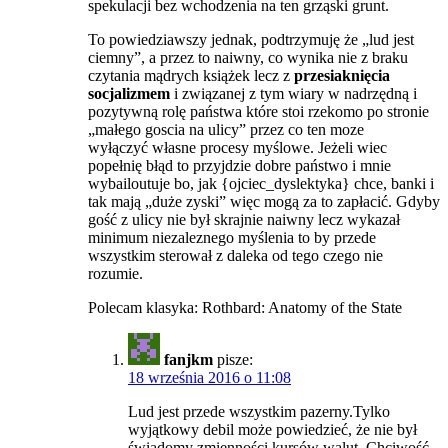
spekulacji bez wchodzenia na ten grząski grunt.
To powiedziawszy jednak, podtrzymuję że „lud jest
ciemny”, a przez to naiwny, co wynika nie z braku
czytania mądrych książek lecz z
przesiaknięcia
socjalizmem
i związanej z tym wiary w nadrzędną i
pozytywną rolę państwa które stoi rzekomo po stronie
„małego goscia na ulicy” przez co ten moze
wyłączyć własne procesy myślowe. Jeżeli wiec
popełnię błąd to przyjdzie dobre państwo i mnie
wybailoutuje bo, jak {ojciec_dyslektyka} chce, banki i
tak mają „duże zyski” więc mogą za to zapłacić. Gdyby
gość z ulicy nie był skrajnie naiwny lecz wykazał
minimum niezaleznego myślenia to by przede
wszystkim sterował z daleka od tego czego nie
rozumie.
Polecam klasyka: Rothbard: Anatomy of the State
fanjkm
pisze:
18 września 2016 o 11:08
Lud jest przede wszystkim pazerny.Tylko
wyjątkowy debil może powiedzieć, że nie był
świadomy zmienności kursów walut. Chciwość