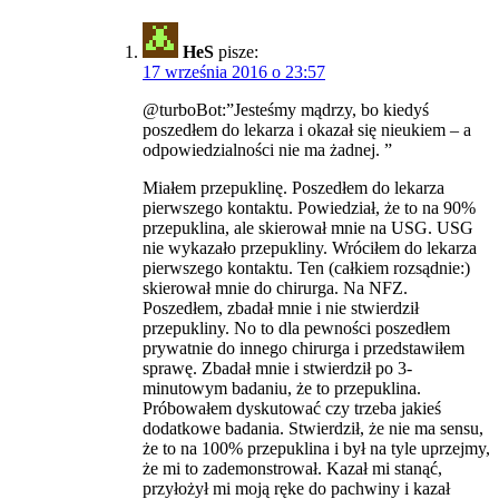
HeS
pisze:
17 września 2016 o 23:57
@turboBot:”Jesteśmy mądrzy, bo kiedyś
poszedłem do lekarza i okazał się nieukiem – a
odpowiedzialności nie ma żadnej. ”
Miałem przepuklinę. Poszedłem do lekarza
pierwszego kontaktu. Powiedział, że to na 90%
przepuklina, ale skierował mnie na USG. USG
nie wykazało przepukliny. Wróciłem do lekarza
pierwszego kontaktu. Ten (całkiem rozsądnie:)
skierował mnie do chirurga. Na NFZ.
Poszedłem, zbadał mnie i nie stwierdził
przepukliny. No to dla pewności poszedłem
prywatnie do innego chirurga i przedstawiłem
sprawę. Zbadał mnie i stwierdził po 3-
minutowym badaniu, że to przepuklina.
Próbowałem dyskutować czy trzeba jakieś
dodatkowe badania. Stwierdził, że nie ma sensu,
że to na 100% przepuklina i był na tyle uprzejmy,
że mi to zademonstrował. Kazał mi stanąć,
przyłożył mi moją ręke do pachwiny i kazał