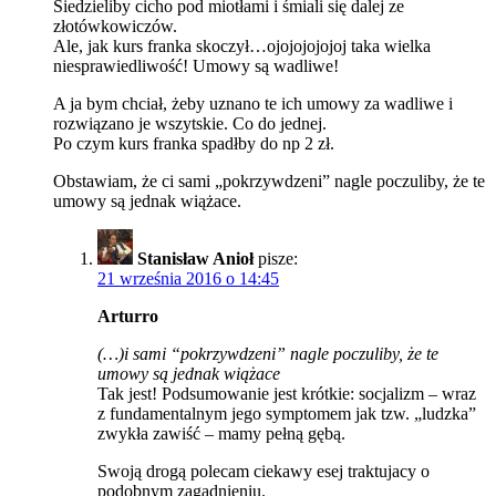
Siedzieliby cicho pod miotłami i śmiali się dalej ze
złotówkowiczów.
Ale, jak kurs franka skoczył…ojojojojojoj taka wielka
niesprawiedliwość! Umowy są wadliwe!
A ja bym chciał, żeby uznano te ich umowy za wadliwe i
rozwiązano je wszytskie. Co do jednej.
Po czym kurs franka spadłby do np 2 zł.
Obstawiam, że ci sami „pokrzywdzeni” nagle poczuliby, że te
umowy są jednak wiążace.
Stanisław Anioł
pisze:
21 września 2016 o 14:45
Arturro
(…)i sami “pokrzywdzeni” nagle poczuliby, że te
umowy są jednak wiążace
Tak jest! Podsumowanie jest krótkie: socjalizm – wraz
z fundamentalnym jego symptomem jak tzw. „ludzka”
zwykła zawiść – mamy pełną gębą.
Swoją drogą polecam ciekawy esej traktujacy o
podobnym zagadnieniu.