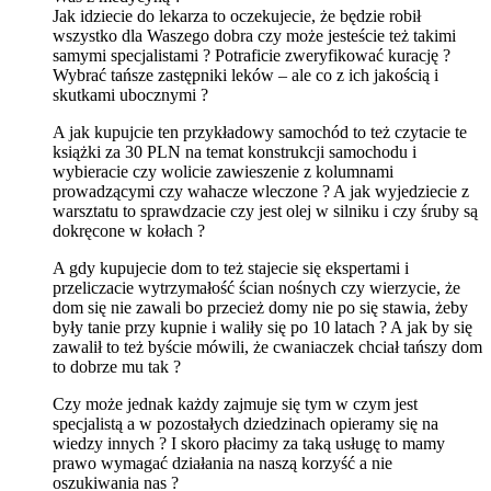
Jak idziecie do lekarza to oczekujecie, że będzie robił
wszystko dla Waszego dobra czy może jesteście też takimi
samymi specjalistami ? Potraficie zweryfikować kurację ?
Wybrać tańsze zastępniki leków – ale co z ich jakością i
skutkami ubocznymi ?
A jak kupujcie ten przykładowy samochód to też czytacie te
książki za 30 PLN na temat konstrukcji samochodu i
wybieracie czy wolicie zawieszenie z kolumnami
prowadzącymi czy wahacze wleczone ? A jak wyjedziecie z
warsztatu to sprawdzacie czy jest olej w silniku i czy śruby są
dokręcone w kołach ?
A gdy kupujecie dom to też stajecie się ekspertami i
przeliczacie wytrzymałość ścian nośnych czy wierzycie, że
dom się nie zawali bo przecież domy nie po się stawia, żeby
były tanie przy kupnie i waliły się po 10 latach ? A jak by się
zawalił to też byście mówili, że cwaniaczek chciał tańszy dom
to dobrze mu tak ?
Czy może jednak każdy zajmuje się tym w czym jest
specjalistą a w pozostałych dziedzinach opieramy się na
wiedzy innych ? I skoro płacimy za taką usługę to mamy
prawo wymagać działania na naszą korzyść a nie
oszukiwania nas ?