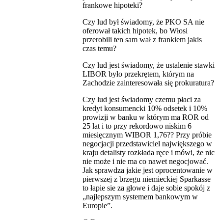
frankowe hipoteki?
Czy lud był świadomy, że PKO SA nie
oferował takich hipotek, bo Włosi
przerobili ten sam wał z frankiem jakis
czas temu?
Czy lud jest świadomy, że ustalenie stawki
LIBOR było przekrętem, którym na
Zachodzie zainteresowała się prokuratura?
Czy lud jest świadomy czemu płaci za
kredyt konsumencki 10% odsetek i 10%
prowizji w banku w którym ma ROR od
25 lat i to przy rekordowo niskim 6
miesięcznym WIBOR 1,76?? Przy próbie
negocjacji przedstawiciel największego w
kraju detalisty rozkłada ręce i mówi, że nic
nie może i nie ma co nawet negocjować.
Jak sprawdza jakie jest oprocentowanie w
pierwszej z brzegu niemieckiej Sparkasse
to łapie sie za głowe i daje sobie spokój z
„najlepszym systemem bankowym w
Europie”.