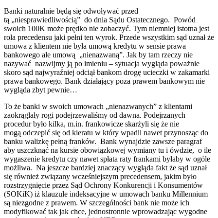
Banki naturalnie będą się odwoływać przed
tą „niesprawiedliwością” do dnia Sądu Ostatecznego. Powód
swoich 100K może prędko nie zobaczyć. Tym niemniej istotna jest
rola precedensu jaki pełni ten wyrok. Przede wszystkim sąd uznał że
umowa z klientem nie była umową kredytu w sensie prawa
bankowego ale umową „nienazwaną”. Jak by tam rzeczy nie
nazywać nazwijmy ją po imieniu – sytuacja wygląda poważnie
skoro sąd najwyraźniej odciął bankom drogę ucieczki w zakamarki
prawa bankowego. Bank działający poza prawem bankowym nie
wygląda zbyt pewnie…
To że banki w swoich umowach „nienazwanych” z klientami
zaokrąglały rogi podejrzewaliśmy od dawna. Podejrzanych
procedur było kilka, m.in. frankowicze skarżyli się że nie
mogą odczepić się od kieratu w który wpadli nawet przynosząc do
banku walizkę pełną franków. Bank wynajdzie zawsze paragraf
aby uszczknąć na kursie obowiązkowej wymiany tu i ówdzie, o ile
wygaszenie kredytu czy nawet spłata raty frankami byłaby w ogóle
możliwa. Na jeszcze bardziej znaczący wygląda fakt że sąd uznał
się również związany wcześniejszym precedensem, jakim było
rozstrzygnięcie przez Sąd Ochrony Konkurencji i Konsumentów
(SOKiK) iż klauzule indeksacyjne w umowach banku Millennium
są niezgodne z prawem. W szczególności bank nie może ich
modyfikować tak jak chce, jednostronnie wprowadzając wygodne