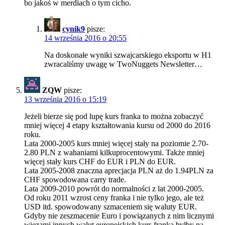
bo jakoś w merdiach o tym cicho.
cynik9
pisze:
14 września 2016 o 20:55
Na doskonałe wyniki szwajcarskiego eksportu w H1
zwracaliśmy uwagę w TwoNuggets Newsletter…
ZQW
pisze:
13 września 2016 o 15:19
Jeżeli bierze się pod lupę kurs franka to można zobaczyć
mniej więcej 4 etapy kształtowania kursu od 2000 do 2016
roku.
Lata 2000-2005 kurs mniej więcej stały na poziomie 2.70-
2.80 PLN z wahaniami kilkuprocentowymi. Także mniej
więcej stały kurs CHF do EUR i PLN do EUR.
Lata 2005-2008 znaczna aprecjacja PLN aż do 1.94PLN za
CHF spowodowana carry trade.
Lata 2009-2010 powrót do normalności z lat 2000-2005.
Od roku 2011 wzrost ceny franka i nie tylko jego, ale też
USD itd. spowodowany szmaceniem się waluty EUR.
Gdyby nie zeszmacenie Euro i powiązanych z nim licznymi
więzami innych walut europejskich kurs franka byłby na