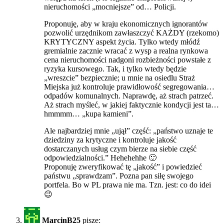
nieruchomości „mocniejsze” od… Policji.
Proponuję, aby w kraju ekonomicznych ignorantów
pozwolić urzędnikom zawłaszczyć KAŻDY (rzekomo)
KRYTYCZNY aspekt życia. Tylko wtedy młódź
gremialnie zacznie wracać z wysp a realna rynkowa
cena nieruchomości nadgoni rozbieżności powstałe z
ryzyka kursowego. Tak, i tylko wtedy będzie
„wreszcie” bezpiecznie; u mnie na osiedlu Straż
Miejska już kontroluje prawidłowość segregowania…
odpadów komunalnych. Naprawdę, aż strach patrzeć.
Aż strach myśleć, w jakiej faktycznie kondycji jest ta…
hmmmm… „kupa kamieni”.
Ale najbardziej mnie „ujął” część: „państwo uznaje te
dziedziny za krytyczne i kontroluje jakość
dostarczanych usług czym bierze na siebie część
odpowiedzialności.” Hehehehhe 🙂
Proponuję zweryfikować tę „jakość” i powiedzieć
państwu „sprawdzam”. Pozna pan siłę swojego
portfela. Bo w PL prawa nie ma. Tzn. jest: co do idei
😉
MarcinB25
pisze: