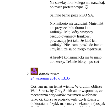
Na stawkę libor kolego nie narzekaj,
bo masz preferencyjną 😉
Są inne banki poza PKO SA.
Nikt nikogo nie zadłużał. Mnie nikt
nie przyszedł do domu i nie
zadłużył. Mit, który wszyscy
pseduo-cwaniacy frankowi
powtarzają jest taki, że ktoś ich
zadłużył. Nie, sami poszli do banku
i myśleli, że są od niego mądrzejsi.
A kredyt konsumencki ma tu mało
do rzeczy. Też nie biorę – po co?
danok
pisze:
24 września 2016 o 13:35
Coś tam na ten temat wiemy. W drugim obliczu
Wall Street.. by Greg Smith autor wspomina, że
mechanizm derywatów rozumieli właściwie
tylko ci, którzy je projektowali, czyli goście z
doktoratami fizyki, matematyki, ekonomi (coś jak