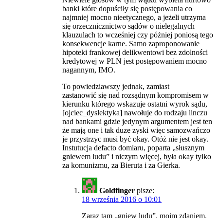
banki które dopuściły się postępowania co
najmniej mocno nieetycznego, a jeżeli utrzyma
się orzecznicznictwo sądów o nielegalnych
klauzulach to wcześniej czy póżniej poniosą tego
konsekwencje karne. Samo zaproponowanie
hipoteki frankowej delikwentowi bez zdolności
kredytowej w PLN jest postępowaniem mocno
nagannym, IMO.
To powiedziawszy jednak, zamiast
zastanowić się nad rozsądnym kompromisem w
kierunku którego wskazuje ostatni wyrok sądu,
[ojciec_dyslektyka] nawołuje do rodzaju linczu
nad bankami gdzie jedynym argumentem jest ten
że mają one i tak duze zyski więc samozwańczo
je przystrzyc musi być okay. Otóż nie jest okay.
Instutucja defacto domiaru, poparta „słusznym
gniewem ludu” i niczym więcej, była okay tylko
za komunizmu, za Bieruta i za Gierka.
Goldfinger
pisze:
18 września 2016 o 10:01
Zaraz tam „gniew ludu”, moim zdaniem,