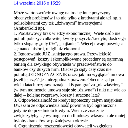
14 września 2016 o 16:29
Może warto zwrócić uwagę na trochę inne przyczyny
obecnych problemów i to nie tylko z kredytami ale też np. z
polisolokatami czy też „dziwnymi” inwestycjami
(AmberGold itp).
1. Podstawowy brak wiedzy ekonomicznej. Wiele osób nie
potrafi policzyć całkowitej kwoty pożyczki/kredytu, dostrzega
tylko slogany „raty 0%”, „najtaniej”. Więcej uwagi poświęca
się nauce historii, religii niż ekonomi.
2. Ignorowanie JUŻ istniejącego prawa. Przewlekłość
postępowań, koszty i skomplikowane procedury są ogromną
barierą dla zwykłego obywatela w przeciwieństwie do
banków czy dużych firm. Dlaczego sądy cały czas nie
potrafią JEDNOZNACZNIE orzec jak ma wyglądać umowa
jeżeli jej część jest niezgodna z prawem. Obecnie sąd po
wielu latach rozpraw uznaje jakiś paragraf za „niewłaściwy”
(w tym momencie umowa staje się „dziwna”) i nikt nie wie co
dalej – kolejne rozprawy, koszty i stracone lata?
3. Odpowiedzialność za kredyt hipoteczny całym majątkiem.
Uważam że odpowiedzialność powinna być ograniczona
jedynie do przedmiotu kredytu. Wiem że znacznie
zwiększyłyby się wymogi co do funduszy własnych ale mniej
byłoby dramatów w poźniejszym okresie.
4. Ograniczenie roszczeniowości obywateli względem