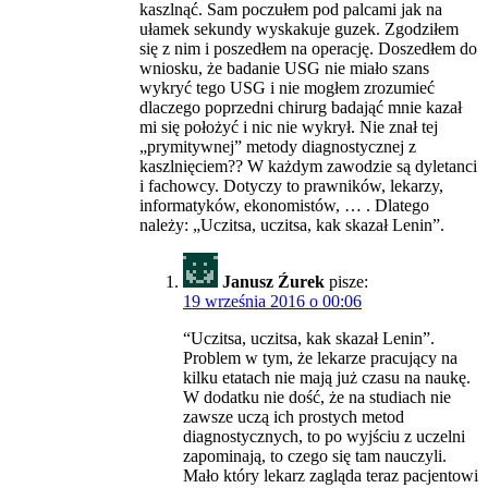
kaszlnąć. Sam poczułem pod palcami jak na
ułamek sekundy wyskakuje guzek. Zgodziłem
się z nim i poszedłem na operację. Doszedłem do
wniosku, że badanie USG nie miało szans
wykryć tego USG i nie mogłem zrozumieć
dlaczego poprzedni chirurg badająć mnie kazał
mi się położyć i nic nie wykrył. Nie znał tej
„prymitywnej” metody diagnostycznej z
kaszlnięciem?? W każdym zawodzie są dyletanci
i fachowcy. Dotyczy to prawników, lekarzy,
informatyków, ekonomistów, … . Dlatego
należy: „Uczitsa, uczitsa, kak skazał Lenin”.
Janusz Źurek
pisze:
19 września 2016 o 00:06
“Uczitsa, uczitsa, kak skazał Lenin”.
Problem w tym, że lekarze pracujący na
kilku etatach nie mają już czasu na naukę.
W dodatku nie dość, że na studiach nie
zawsze uczą ich prostych metod
diagnostycznych, to po wyjściu z uczelni
zapominają, to czego się tam nauczyli.
Mało który lekarz zagląda teraz pacjentowi