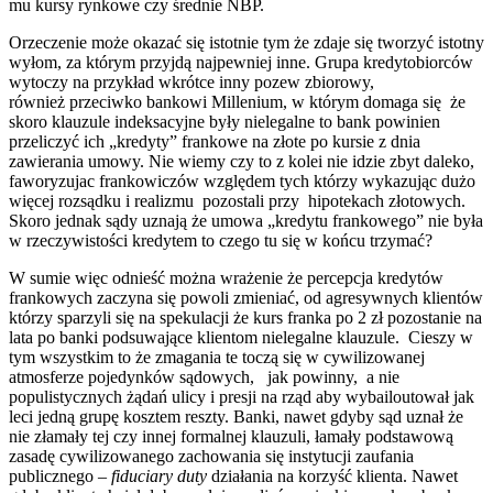
mu kursy rynkowe czy średnie NBP.
Orzeczenie może okazać się istotnie tym że zdaje się tworzyć istotny
wyłom, za którym przyjdą najpewniej inne. Grupa kredytobiorców
wytoczy na przykład wkrótce inny pozew zbiorowy,
również przeciwko bankowi Millenium, w którym domaga się że
skoro klauzule indeksacyjne były nielegalne to bank powinien
przeliczyć ich „kredyty” frankowe na złote po kursie z dnia
zawierania umowy. Nie wiemy czy to z kolei nie idzie zbyt daleko,
faworyzujac frankowiczów względem tych którzy wykazując dużo
więcej rozsądku i realizmu pozostali przy hipotekach złotowych.
Skoro jednak sądy uznają że umowa „kredytu frankowego” nie była
w rzeczywistości kredytem to czego tu się w końcu trzymać?
W sumie więc odnieść można wrażenie że percepcja kredytów
frankowych zaczyna się powoli zmieniać, od agresywnych klientów
którzy sparzyli się na spekulacji że kurs franka po 2 zł pozostanie na
lata po banki podsuwające klientom nielegalne klauzule. Cieszy w
tym wszystkim to że zmagania te toczą się w cywilizowanej
atmosferze pojedynków sądowych, jak powinny, a nie
populistycznych żądań ulicy i presji na rząd aby wybailoutował jak
leci jedną grupę kosztem reszty. Banki, nawet gdyby sąd uznał że
nie złamały tej czy innej formalnej klauzuli, łamały podstawową
zasadę cywilizowanego zachowania się instytucji zaufania
publicznego –
fiduciary duty
działania na korzyść klienta. Nawet