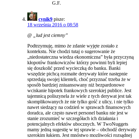
G.F.
cynik9
pisze:
18 września 2016 o 08:58
@ „lud jest ciemny”
Podtrzymuję, mimo że zdanie wyjęte zostało z
kontekstu. Nie chodzi tutaj o sugerowanie że
„niedostateczna wiedza ekonomiczna” była przyczyną
kłopotów frankowiczów którzy powinni byli lepiej
się doszkolić przed wycieczką do banku. Banki
wszędzie pichcą rozmaite derywaty które następnie
sprzedają swojej klienteli, choć przyznać trzeba że w
sposób bardziej zniuansowany niż bezpardonowe
wciskanie hipotek frankowych szerokiej publice. Jest
tajemnicą poliszynela że wiele z tych derywat jest tak
skomplikowanych że nie tylko gość z ulicy, i nie tylko
nawet siedzący na codzień w sprawach finansowych
doradca, ale często nawet personel banku nie jest w
stanie zrozumieć w szczegółach ich działania i
potencjalnych efektów ubocznych. W TwoNuggets
mamy jedną sugestię w tej sprawie – obchodź derywaty
szerokim łukiem. Jest mnóstwo mozliwości rozsądnej