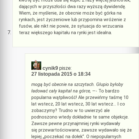
kwotę być może uda się kupić 2 razy więcej jednostek,
dających w przyszłości dwa razy wyższą dywidendę.
Wiem, że myślenie, że obecnie może być górka na
rynkach, jest życzeniowe lub przypomina wróżenie z
fusów, ale nikt nie powie, że sytuacja do wrzucania
teraz większego kapitału na rynki jest idealna.
pisze:
cynik9
27 listopada 2015 o 18:34
mogą być obecnie na szczytach. Głupio byłoby
ładować cały kapitał na górce,
—- To bardzo
popularna wątpliwość! Ale przewińmy taśmę 10
lat wstecz, 20 lat wstecz, 30 lat wstecz… I co
zobaczymy? Trudno w to uwierzyć ale
podnoszono wtedy dokładnie te same objekcje.
Zawsze pewne przynajmniej rynki wydawały
się przewartościowane, zawsze wydawało się że
lepiej „poczekać na dołek”. O niepopularnych