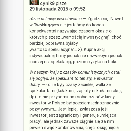
pisze:
cynik9
29 listopada 2015 o 09:52
różne definicje inwestowania
— Zgadza się. Nawet
w
TwoNuggets
nie jesteśmy do końca
konsekwentni nazywając czasem okazje o
których piszesz „wartością inwestycyjną”, choć
bardziej poprawna byłaby
„wartość spekulacyjna”… ;-). Kupna akcji
indywidualnej firmy jednak nie nazwałbym jednak
inaczej niż spekulacją, poziom ryzyka na boku.
W naszym kraju z czasów komunistycznych ostał
się pogląd, że spekulant to ten zły, a inwestor
dobry.
—- o ile były czasy zaciekłej walki ze
spekulantami (kułakami, zaplutymi karłami rakcji,
itp) to nie przypominam sobie czasów kiedy
inwestor w Polsce był pojęciem jednoznacznie
pozytywnym… Jest lepiej, zwłaszcza jeśli
inwestor jest zagraniczny i generuje „miejsca
pracy”, ale jednak zawsze ciągnie się za nim
pewien swąd kombinowania, chęć osiągnięcia