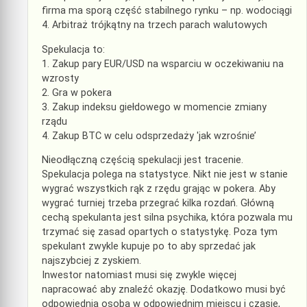
firma ma sporą część stabilnego rynku – np. wodociągi
4. Arbitraż trójkątny na trzech parach walutowych
Spekulacja to:
1. Zakup pary EUR/USD na wsparciu w oczekiwaniu na
wzrosty
2. Gra w pokera
3. Zakup indeksu giełdowego w momencie zmiany
rządu
4. Zakup BTC w celu odsprzedaży 'jak wzrośnie’
Nieodłączną częścią spekulacji jest tracenie.
Spekulacja polega na statystyce. Nikt nie jest w stanie
wygrać wszystkich rąk z rzędu grając w pokera. Aby
wygrać turniej trzeba przegrać kilka rozdań. Główną
cechą spekulanta jest silna psychika, która pozwala mu
trzymać się zasad opartych o statystykę. Poza tym
spekulant zwykle kupuje po to aby sprzedać jak
najszybciej z zyskiem.
Inwestor natomiast musi się zwykle więcej
napracować aby znaleźć okazję. Dodatkowo musi być
odpowiednią osobą w odpowiednim miejscu i czasie,