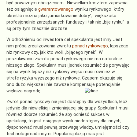
być poważnym obciążeniem. Niewielkim kosztem zapewnia
też osiągnięcie
gwarantowanego
wyniku rynkowego który
określić można jako „umiarkowanie dobry”; większość
profesjonalnie zarządzanych funduszy i tak nie „bije rynku” a
są przy tym znacznie droższe.
W odróżnieniu od inwestora cel spekulanta jest inny. Jest
nim próba zrealizowania zwrotu
ponad rynkowego
, lepszego
niż rynkowy czy, jak kto woli, „bijącego rynek”. W
poszukiwaniu zwrotu ponad rynkowego nie ma naturalnie
niczego złego. Spekulant musi jednak rozumieć że porywając
się na wynik lepszy niż rynkowy wejść musi również w
strefę ryzyka wyższego niż rynkowe. Czasem okazuje się
ono dużo większe i nie zawsze kompensuje potencjalnie
większą nagrodę.
Zwrot ponad rynkowy nie jest dostępny dla wszystkich, lecz
jedynie dla niewielkiej i zmieniającej się grupy. Spekulant musi
również dobrze rozumieć że aby odnieść sukces w
spekulacji, to jest osiągnąć wynik niedostępny dla innych,
dysponować musi pewną przewagą wiedzy, umiejętności czy
technologii nad innymi. Popularną iluzją mas jest