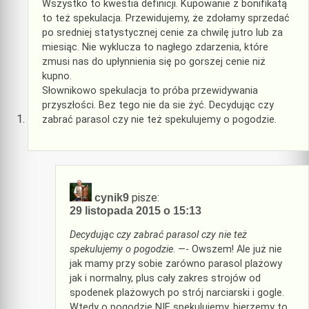
Wszystko to kwestia definicji. Kupowanie z bonifikatą
to też spekulacja. Przewidujemy, że zdołamy sprzedać
po sredniej statystycznej cenie za chwilę jutro lub za
miesiąc. Nie wyklucza to nagłego zdarzenia, które
zmusi nas do upłynnienia się po gorszej cenie niż
kupno.
Słownikowo spekulacja to próba przewidywania
przyszłości. Bez tego nie da sie żyć. Decydując czy
zabrać parasol czy nie też spekulujemy o pogodzie.
pisze:
cynik9
29 listopada 2015 o 15:13
Decydując czy zabrać parasol czy nie też
spekulujemy o pogodzie
. —- Owszem! Ale już nie
jak mamy przy sobie zarówno parasol plażowy
jak i normalny, plus cały zakres strojów od
spodenek plażowych po strój narciarski i gogle.
Wtedy o pogodzie NIE spekulujemy, bierzemy to