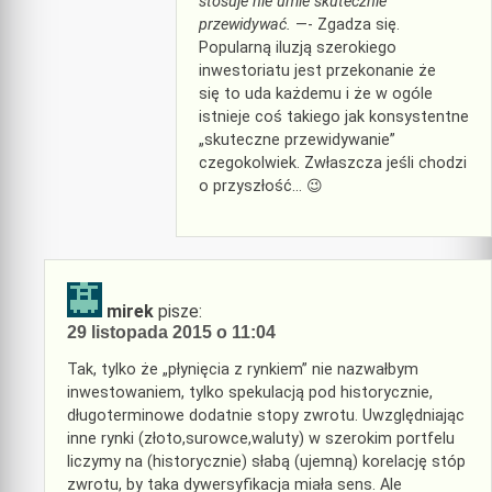
stosuje nie umie skutecznie
przewidywać.
—- Zgadza się.
Popularną iluzją szerokiego
inwestoriatu jest przekonanie że
się to uda każdemu i że w ogóle
istnieje coś takiego jak konsystentne
„skuteczne przewidywanie”
czegokolwiek. Zwłaszcza jeśli chodzi
o przyszłość… 😉
mirek
pisze:
29 listopada 2015 o 11:04
Tak, tylko że „płynięcia z rynkiem” nie nazwałbym
inwestowaniem, tylko spekulacją pod historycznie,
długoterminowe dodatnie stopy zwrotu. Uwzględniając
inne rynki (złoto,surowce,waluty) w szerokim portfelu
liczymy na (historycznie) słabą (ujemną) korelację stóp
zwrotu, by taka dywersyfikacja miała sens. Ale