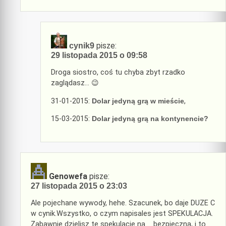
pisze:
cynik9
29 listopada 2015 o 09:58
Droga siostro, coś tu chyba zbyt rzadko
zaglądasz… 😉
31-01-2015:
Dolar jedyną grą w mieście
,
15-03-2015:
Dolar jedyną grą na kontynencie?
Genowefa
pisze:
27 listopada 2015 o 23:03
Ale pojechane wywody, hehe. Szacunek, bo daje DUZE C
w cynik.Wszystko, o czym napisales jest SPEKULACJA.
Zabawnie dzielisz te spekulacje na ….bezpieczna, i to