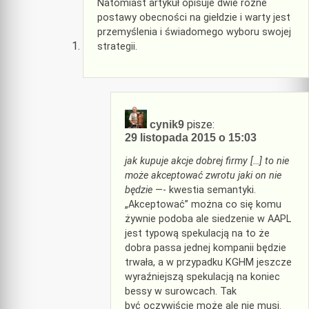
Natomiast artykuł opisuje dwie różne
postawy obecności na giełdzie i warty jest
przemyślenia i świadomego wyboru swojej
strategii.
pisze:
cynik9
29 listopada 2015 o 15:03
jak kupuje akcje dobrej firmy […] to nie
może akceptować zwrotu jaki on nie
będzie
—- kwestia semantyki.
„Akceptować” można co się komu
żywnie podoba ale siedzenie w AAPL
jest typową spekulacją na to że
dobra passa jednej kompanii będzie
trwała, a w przypadku KGHM jeszcze
wyraźniejszą spekulacją na koniec
bessy w surowcach. Tak
być oczywiście może ale nie musi.