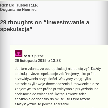
Nawigacja
Richard Russel R.I.P.
Doganianie Niemiec
wpisu
29 thoughts on “
Inwestowanie a
spekulacja
”
totus
pisze:
29 listopada 2015 o 13:33
Jestem zdania, ze bez spekulacji nie da się żyć. Każdy
spekuluje. Jeżeli spekulację zdefiniujemy jako próbe
przewidywania przyszłości. Wszyscy znają tylko
historię czyli swoje doswiadczenia. Umówienie sie ze
znajomym to tez próba przwidywania przyszłości na
podstawie doswiadczeń. Dotąd zawsze takie
spotkanie dochodziło do skutku to i tym razem
statystycznie to pewne zdarzenie.