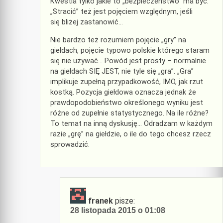
Kwestia tylko jakie to „bezpieczeństwo” ma być.
„Stracić” też jest pojęciem względnym, jeśli
się bliżej zastanowić…
Nie bardzo też rozumiem pojęcie „gry” na
giełdach, pojęcie typowo polskie którego staram
się nie używać… Powód jest prosty – normalnie
na giełdach SIĘ JEST, nie tyle się „gra”. „Gra”
implikuje zupełną przypadkowość, IMO, jak rzut
kostką. Pozycja giełdowa oznacza jednak że
prawdopodobieństwo określonego wyniku jest
różne od zupełnie statystycznego. Na ile różne?
To temat na inną dyskusję… Odradzam w każdym
razie „grę” na giełdzie, o ile do tego chcesz rzecz
sprowadzić.
franek
pisze:
28 listopada 2015 o 01:08