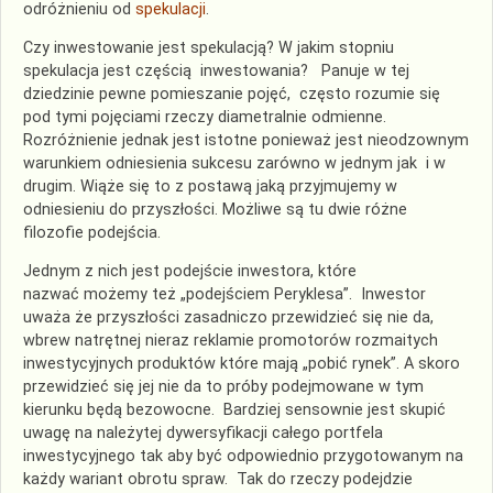
odróżnieniu od
spekulacji
.
Czy inwestowanie jest spekulacją? W jakim stopniu
spekulacja jest częścią inwestowania? Panuje w tej
dziedzinie pewne pomieszanie pojęć, często rozumie się
pod tymi pojęciami rzeczy diametralnie odmienne.
Rozróżnienie jednak jest istotne ponieważ jest nieodzownym
warunkiem odniesienia sukcesu zarówno w jednym jak i w
drugim. Wiąże się to z postawą jaką przyjmujemy w
odniesieniu do przyszłości. Możliwe są tu dwie różne
filozofie podejścia.
Jednym z nich jest podejście inwestora, które
nazwać możemy też „podejściem Peryklesa”. Inwestor
uważa że przyszłości zasadniczo przewidzieć się nie da,
wbrew natrętnej nieraz reklamie promotorów rozmaitych
inwestycyjnych produktów które mają „pobić rynek”. A skoro
przewidzieć się jej nie da to próby podejmowane w tym
kierunku będą bezowocne. Bardziej sensownie jest skupić
uwagę na należytej dywersyfikacji całego portfela
inwestycyjnego tak aby być odpowiednio przygotowanym na
każdy wariant obrotu spraw. Tak do rzeczy podejdzie