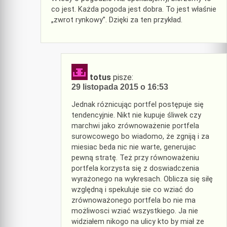
co jest. Każda pogoda jest dobra. To jest właśnie
„zwrot rynkowy”. Dzięki za ten przykład.
totus
pisze:
29 listopada 2015 o 16:53
Jednak róznicując portfel postępuje się
tendencyjnie. Nikt nie kupuje śliwek czy
marchwi jako zrównoważenie portfela
surowcowego bo wiadomo, że zgniją i za
miesiac beda nic nie warte, generujac
pewną stratę. Też przy równoważeniu
portfela korzysta się z doswiadczenia
wyrażonego na wykresach. Oblicza się siłę
względną i spekuluje sie co wziać do
zrównoważonego portfela bo nie ma
możliwosci wziać wszystkiego. Ja nie
widziałem nikogo na ulicy kto by miał ze