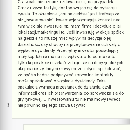
Gra wcale nie oznacza zdawania się na przypadek.
Gracz używa taktyki, dostosowując się do sytuacji i
rywala. To określenie „gra na giełdzie” jest trafniejsze
niż „inwestowanie”. Inwestycje wymagają kontroli nad
tym w co się inwestuje, np. mam firmę i decyduję o jej
lokalizacji,marketingu itd. Jeśli inwestuję w akcje spółek
na giełdzie to muszę mieć wpływ na decyzje o jej
działalność, czy choćby na przegłosowanie uchwały o
wypłacie dywidendy. Przeciętny inwestor posiadający
mały kapitał nie ma na nic wpływu, a to co może to
tylko kupić akcje i czekać, zdając się na decyzje dużych
akcjonariuszy. Innymi słowy może jedynie spekulować,
że spółka będzie podpisywać korzystne kontrakty,
może spekulować o wypłacie dywidendy. Taka
spekulacja wymaga przesłanek do działania, czyli
informacji oraz ich przetwarzania, co sprowadza się do
gry rynkowej. O inwestowaniu tu nie ma mowy i wręcz
nie powinno się tego słowa używać.