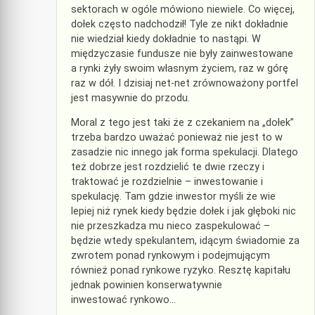
sektorach w ogóle mówiono niewiele. Co więcej,
dołek często nadchodził! Tyle ze nikt dokładnie
nie wiedział kiedy dokładnie to nastąpi. W
międzyczasie fundusze nie były zainwestowane
a rynki żyły swoim własnym życiem, raz w górę
raz w dół. I dzisiaj net-net zrównoważony portfel
jest masywnie do przodu.
Moral z tego jest taki że z czekaniem na „dołek”
trzeba bardzo uważać ponieważ nie jest to w
zasadzie nic innego jak forma spekulacji. Dlatego
też dobrze jest rozdzielić te dwie rzeczy i
traktować je rozdzielnie – inwestowanie i
spekulację. Tam gdzie inwestor myśli że wie
lepiej niż rynek kiedy będzie dołek i jak głęboki nic
nie przeszkadza mu nieco zaspekulować –
będzie wtedy spekulantem, idącym świadomie za
zwrotem ponad rynkowym i podejmującym
również ponad rynkowe ryzyko. Resztę kapitału
jednak powinien konserwatywnie
inwestować rynkowo…