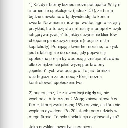
1) Każdy stabilny biznes może podupaść. W tym
momencie spekulujesz (jednak! 🙂 ), że firma
będzie dawała sowitą dywidendę do końca
świata. Nawiasem mówiąc…wodociągi to skrajny
przykład, bo to często naturalny monopol – czyli
ich „prywatyzacja” to jakby uczynienie klientów
chłopami pańszczyźnianymi (socjalizm dla
kapitalisty). Pomijając kwestie moralne, to zysk
jest stabilny, ale do czasu, gdy pojawi się
społeczna presja by wodociągi znacjonalizować
albo znajdzie się jakiś wyżej postawiony
„opiekun” tych wodociągów. To jest branża
strategiczna za pomocą której można
kontrolować społeczeństwa.
2) sugerujesz, że z inwestycji
nigdy
się nie
wychodzi. A to czemu? Mogę zainwestować w
firmę, której zyski rosną 15% rocznie, a która nie
wypłaca dywidend. Po 20 latach mam udziały w
mega firmie. To była spekulacja czy inwestycja?
Jako przykład inwestycji podajesz: