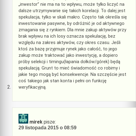
„inwestor” nie ma na to wpływu, może tylko liczyć na
dalsze utrzymywanie się takich korelacji. To dalej jest
spekulacja, tylko w skali makro. Często tak określa się
inwestowanie pasywne, by odróżnić je od aktywnego
zmagania się z rynkiem. Dla mnie zakup aktywów przy
brak wpływu na ich losy oznacza spekulację, bez
względu na zakres aktywów, czy okres czasu. Jeśli
ktoś za bazę przyjmuje rynek jako całość, to jego
zakup może traktować jako inwestycję, a dopiero
próby selekcji i timingu(łapania dołków/górek) będą
spekulacją. Grunt to mieć świadomość co robimy i
jakie tego mogą być konsekwencje. Na szczęście jest
coś takiego jak stan konta i pełni on funkcję
weryfikacyjną.
mirek
pisze:
29 listopada 2015 o 08:59