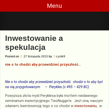
Skip
Menu
to
content
Inwestowanie a
spekulacja
Posted on
27 listopada 2015
by
cynik9
nie o to chodzi aby przewidzieć przyszłość…
Nie o to chodzi aby przewidzieć przyszłość; chodzi o to aby być
na nią przygotowanym – Perykles (c 495 – 429 BC)
Powyższa złota myśl Peryklesa była mottem niedawnego
seminarium inwestycyjnego TwoNuggets. Jest ona, naszym
zdaniem, kwintesencją tego o co chodzi w
inwestowaniu
, w