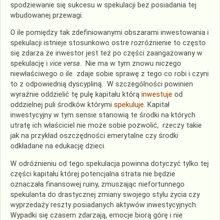
spodziewanie się sukcesu w spekulacji bez posiadania tej
wbudowanej przewagi.
O ile pomiędzy tak zdefiniowanymi obszarami inwestowania i
spekulacji istnieje stosunkowo ostre rozróżnienie to często
się zdarza że inwestor jest też po części zaangażowany w
spekulację i
vice versa
. Nie ma w tym znowu niczego
niewłaściwego o ile zdaje sobie sprawę z tego co robi i czyni
to z odpowiednią dyscypliną. W szczególności powinien
wyraźnie oddzielić tę pulę kapitału którą
inwestuje
od
oddzielnej puli środków którymi
spekuluje
. Kapitał
inwestycyjny w tym sensie stanowią te środki na których
utratę ich właściciel nie może sobie pozwolić, rzeczy takie
jak na przykład oszczędności emerytalne czy środki
odkładane na edukację dzieci.
W odróżnieniu od tego spekulacja powinna dotyczyć tylko tej
części kapitału której potencjalna strata nie będzie
oznaczała finansowej ruiny, zmuszając niefortunnego
spekulanta do drastycznej zmiany swojego stylu życia czy
wyprzedaży reszty posiadanych aktywów inwestycyjnych.
Wypadki się czasem zdarzają, emocje biorą górę i nie