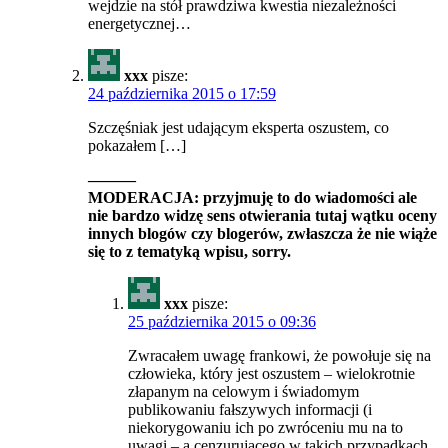
wejdzie na stół prawdziwa kwestia niezależności
energetycznej…
xxx
pisze:
24 października 2015 o 17:59
Szczęśniak jest udającym eksperta oszustem, co
pokazałem […]
———
MODERACJA: przyjmuję to do wiadomości ale
nie bardzo widzę sens otwierania tutaj wątku oceny
innych blogów czy blogerów, zwłaszcza że nie wiąże
się to z tematyką wpisu, sorry.
xxx
pisze:
25 października 2015 o 09:36
Zwracałem uwagę frankowi, że powołuje się na
człowieka, który jest oszustem – wielokrotnie
złapanym na celowym i świadomym
publikowaniu fałszywych informacji (i
niekorygowaniu ich po zwróceniu mu na to
uwagi – a cenzurującego w takich przypadkach