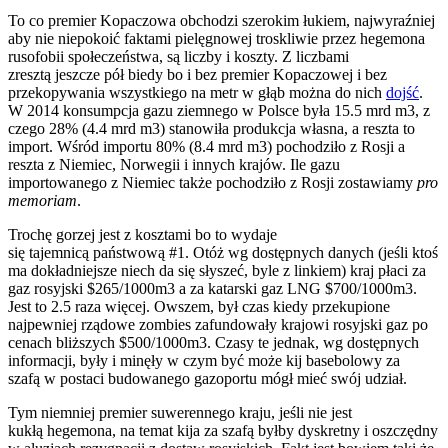
To co premier Kopaczowa obchodzi szerokim łukiem, najwyraźniej
aby nie niepokoić faktami pielęgnowej troskliwie przez hegemona
rusofobii społeczeństwa, są liczby i koszty. Z liczbami
zresztą jeszcze pół biedy bo i bez premier Kopaczowej i bez
przekopywania wszystkiego na metr w głąb można do nich
dojść
.
W 2014 konsumpcja gazu ziemnego w Polsce była 15.5 mrd m3, z
czego 28% (4.4 mrd m3) stanowiła produkcja własna, a reszta to
import. Wśród importu 80% (8.4 mrd m3) pochodziło z Rosji a
reszta z Niemiec, Norwegii i innych krajów. Ile gazu
importowanego z Niemiec także pochodziło z Rosji zostawiamy
pro
memoriam
.
Trochę gorzej jest z kosztami bo to wydaje
się tajemnicą państwową #1. Otóż wg dostępnych danych (jeśli ktoś
ma dokładniejsze niech da się słyszeć, byle z linkiem) kraj płaci za
gaz rosyjski $265/1000m3 a za katarski gaz LNG $700/1000m3.
Jest to 2.5 raza więcej. Owszem, był czas kiedy przekupione
najpewniej rządowe zombies zafundowały krajowi rosyjski gaz po
cenach bliższych $500/1000m3. Czasy te jednak, wg dostępnych
informacji, były i minęły w czym być może kij basebolowy za
szafą w postaci budowanego gazoportu mógł mieć swój udział.
Tym niemniej premier suwerennego kraju, jeśli nie jest
kukłą hegemona, na temat kija za szafą byłby dyskretny i oszczędny