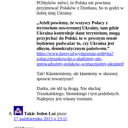
POlityków mówi, że Polska nie powinna
przyjmować Polaków z Donbasu, bo to godzi w
dobrę imię Ukrainy.
„Jeżeli powiemy, że wszyscy Polacy z
terytorium suwerennej Ukrainy, tam gdzie
Ukraina kontroluje dane terytorium, mogą
przyjechać do Polski, to w pewnym sensie
będziemy podważać to, czy Ukraina jest
silnym, demokratycznym państwem.”
https://www.kresy.pl/wydarzenia,polityka?
zobacz/trzaskowski-z-platformy-nie-
sprowadzajmy-polakow-wzmacniajmy-ukraine#
Tak! Kłamiemiemy, ale kłamiemy w słusznej
sprawie towarzysze!
Darku, nie idź tą drogą. Nie słuchaj
Trzaskalskiego, Słomskiego i tym podobnych.
Najlepszy jest własny rozmum.
Takie Jeden Łoś
pisze:
17 października 2015 o 23:11