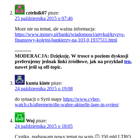
cztelnik07
pisze:
25 października 2015 o 07:46
Moze nie na temat, ale ważna informacja:
https://www.money.pl/banki/wiadomosci/artykul/kryzys-
finansowy-kolejni-bankierzy-na,103,0,1937511.html
———-
MODERACJA: Dziękuję. W trosce o poziom dyskusji
preferujemy jednak linki źródłowe, jak na przykład
ten
,
nawet jeśli są off-topic.
kunta kinte
pisze:
24 października 2015 o 19:08
do sytuacji o Syrii mapy
https://www.cyber-
watch.ch/allgemein/die-wahre-aktuelle-lage-in-syrien/
Woj
pisze:
24 października 2015 o 18:05
Cyniku, podsuwam nowy temat na wpis 🙂 350 mld LTRO