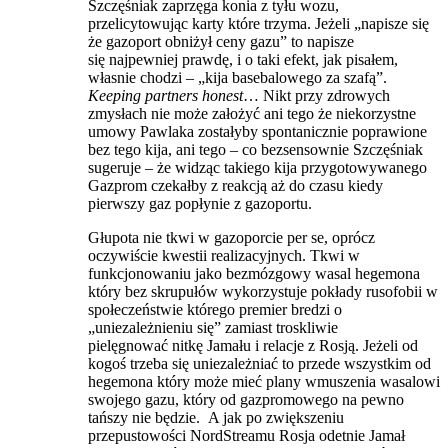
Szczęśniak zaprzęga konia z tyłu wozu,
przelicytowując karty które trzyma. Jeżeli „napisze się
że gazoport obniżył ceny gazu” to napisze
się najpewniej prawdę, i o taki efekt, jak pisałem,
własnie chodzi – „kija basebalowego za szafą”.
Keeping partners honest
… Nikt przy zdrowych
zmysłach nie może założyć ani tego że niekorzystne
umowy Pawlaka zostałyby spontanicznie poprawione
bez tego kija, ani tego – co bezsensownie Szczęśniak
sugeruje – że widząc takiego kija przygotowywanego
Gazprom czekałby z reakcją aż do czasu kiedy
pierwszy gaz popłynie z gazoportu.
Głupota nie tkwi w gazoporcie per se, oprócz
oczywiście kwestii realizacyjnych. Tkwi w
funkcjonowaniu jako bezmózgowy wasal hegemona
który bez skrupułów wykorzystuje pokłady rusofobii w
społeczeństwie którego premier bredzi o
„uniezależnieniu się” zamiast troskliwie
pielęgnować nitkę Jamału i relacje z Rosją. Jeżeli od
kogoś trzeba się uniezależniać to przede wszystkim od
hegemona który może mieć plany wmuszenia wasalowi
swojego gazu, który od gazpromowego na pewno
tańszy nie będzie. A jak po zwiększeniu
przepustowości NordStreamu Rosja odetnie Jamał