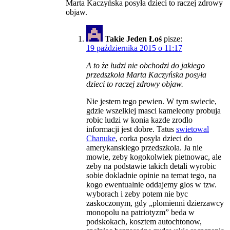
Marta Kaczyńska posyła dzieci to raczej zdrowy
objaw.
Takie Jeden Łoś
pisze:
19 października 2015 o 11:17
A to że ludzi nie obchodzi do jakiego
przedszkola Marta Kaczyńska posyła
dzieci to raczej zdrowy objaw.
Nie jestem tego pewien. W tym swiecie,
gdzie wszelkiej masci kameleony probuja
robic ludzi w konia kazde zrodlo
informacji jest dobre. Tatus
swietowal
Chanuke
, corka posyla dzieci do
amerykanskiego przedszkola. Ja nie
mowie, zeby kogokolwiek pietnowac, ale
zeby na podstawie takich detali wyrobic
sobie dokladnie opinie na temat tego, na
kogo ewentualnie oddajemy glos w tzw.
wyborach i zeby potem nie byc
zaskoczonym, gdy „plomienni dzierzawcy
monopolu na patriotyzm” beda w
podskokach, kosztem autochtonow,