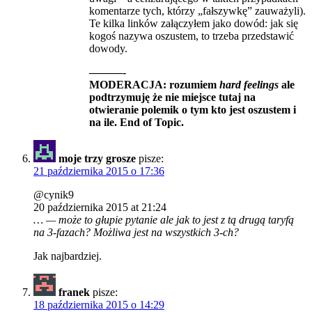
komentarze tych, którzy „fałszywkę” zauważyli).
Te kilka linków załączyłem jako dowód: jak się
kogoś nazywa oszustem, to trzeba przedstawić
dowody.
———-
MODERACJA: rozumiem
hard feelings
ale
podtrzymuję że nie miejsce tutaj na
otwieranie polemik o tym kto jest oszustem i
na ile. End of Topic.
moje trzy grosze
pisze:
21 października 2015 o 17:36
@cynik9
20 października 2015 at 21:24
… — może to głupie pytanie ale jak to jest z tą drugą taryfą
na 3-fazach? Możliwa jest na wszystkich 3-ch?
Jak najbardziej.
franek
pisze:
18 października 2015 o 14:29