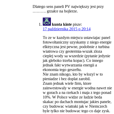
Dlatego sens paneli PV największy jest przy
………. grzałce na bojlerze.
kunta kinte
pisze:
17 października 2015 o 20:14
To ze w kazdym miejscu ustawiajac panel
fotowoltaniczny uzyskamy z niego energie
elktryczna jest pewne, podobnie z turbina
wiatrowa czy geotermia-wszak zloza
cieplej wody sa wszedzie (pytanie jedynie
jak gleboko trzeba kopac). Co innego
jednak fakt wytwarzania energii a
ekonomia tego geszeftu.
Nie znam nikogo, kto by wlozyl w to
pieniadze i bez doplat zarobil.
Znam jednak wiele firm, ktore
zainwestowaly w energie wodna nawet nie
w gorach a na rzekach i maja z tego ponad
10%. W Polsce widze ze ludzie beda
skakac po dachach montujac jakies panele,
czy budowac wiatraki jak w Niemczech
byle tylko nie budowac tego co daje zysk.