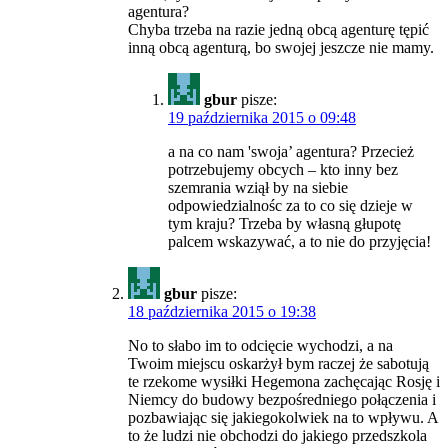
agentura?
Chyba trzeba na razie jedną obcą agenturę tępić
inną obcą agenturą, bo swojej jeszcze nie mamy.
gbur
pisze:
19 października 2015 o 09:48
a na co nam 'swoja’ agentura? Przecież
potrzebujemy obcych – kto inny bez
szemrania wziął by na siebie
odpowiedzialnośc za to co się dzieje w
tym kraju? Trzeba by własną głupotę
palcem wskazywać, a to nie do przyjęcia!
gbur
pisze:
18 października 2015 o 19:38
No to słabo im to odcięcie wychodzi, a na
Twoim miejscu oskarżył bym raczej że sabotują
te rzekome wysiłki Hegemona zachęcając Rosję i
Niemcy do budowy bezpośredniego połączenia i
pozbawiając się jakiegokolwiek na to wpływu. A
to że ludzi nie obchodzi do jakiego przedszkola