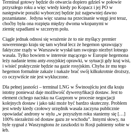
Terminal gotowy będzie do otwarcia dopiero gdzieś w połowie
przyszłego roku a więc wtedy kiedy po Kopacz i jej PO w
następstwie porażki wyborczej będzie już najpewniej dawno
pozamiatane. Jedyna więc szansa na przecinanie wstęgi jest teraz,
choćby była ona rozpięta między dwoma wkopanymi w
ziemię szpadlami w szczerym polu.
Ciągle jednak odnosi się wrażenie że to nie myślący premier
suwerennego kraju się tam wybrał lecz że hegemon sprawujący
faktyczne rządy w Warszawie wysłał tam swojego niezbyt lotnego
wasala. Tylko bowiem w interesie mącącego w Europie hegemona
leży nadanie temu anty-rosyjskiej oprawki, w sytuacji gdy kraj wisi,
i wisieć praktycznie będzie na gazie rosyjskim. Chyba że mu tego
hegemon formalnie zakaże i nakaże brać swój kilkukrotnie droższy,
co oczywiście nie jest wykluczone.
Dla pełnej jasności – terminal LNG w Świnoujściu jest dla kraju
istotny ponieważ daje możliwość dywersyfikacji dostaw. Jest to
element cichego nacisku na Gazprom w procesie negocjacji
kolejnych dostaw i jako taki może być bardzo skuteczny. Problem
jest wtedy kiedy czołowy urzędnik wasala zaczyna publicznie
opowiadać androny w stylu „w przyszłym roku staniemy się […]
100% niezależni od dostaw gazu ze wschodu”. Innymi słowy, na
byle sygnał z Waszyngtonu że zaszkodzi to Rosji palniemy sobie w
łeb.