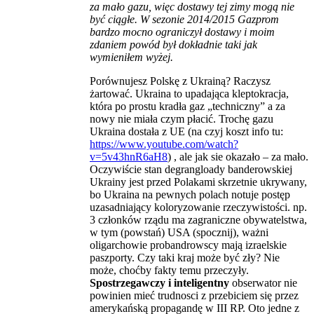
za mało gazu, więc dostawy tej zimy mogą nie
być ciągłe. W sezonie 2014/2015 Gazprom
bardzo mocno ograniczył dostawy i moim
zdaniem powód był dokładnie taki jak
wymieniłem wyżej.
Porównujesz Polskę z Ukrainą? Raczysz
żartować. Ukraina to upadająca kleptokracja,
która po prostu kradła gaz „techniczny” a za
nowy nie miała czym płacić. Trochę gazu
Ukraina dostała z UE (na czyj koszt info tu:
https://www.youtube.com/watch?
v=5v43hnR6aH8
) , ale jak sie okazało – za mało.
Oczywiście stan degrangloady banderowskiej
Ukrainy jest przed Polakami skrzetnie ukrywany,
bo Ukraina na pewnych polach notuje postęp
uzasadniający koloryzowanie rzeczywistości. np.
3 członków rządu ma zagraniczne obywatelstwa,
w tym (powstań) USA (spocznij), ważni
oligarchowie probandrowscy mają izraelskie
paszporty. Czy taki kraj może być zły? Nie
może, choćby fakty temu przeczyły.
Spostrzegawczy i inteligentny
obserwator nie
powinien mieć trudnosci z przebiciem się przez
amerykańską propagandę w III RP. Oto jedne z