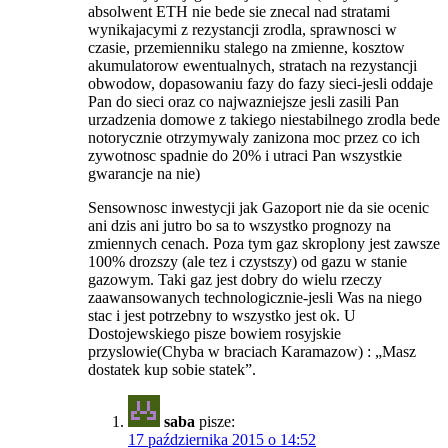
absolwent ETH nie bede sie znecal nad stratami
wynikajacymi z rezystancji zrodla, sprawnosci w
czasie, przemienniku stalego na zmienne, kosztow
akumulatorow ewentualnych, stratach na rezystancji
obwodow, dopasowaniu fazy do fazy sieci-jesli oddaje
Pan do sieci oraz co najwazniejsze jesli zasili Pan
urzadzenia domowe z takiego niestabilnego zrodla bede
notorycznie otrzymywaly zanizona moc przez co ich
zywotnosc spadnie do 20% i utraci Pan wszystkie
gwarancje na nie)
Sensownosc inwestycji jak Gazoport nie da sie ocenic
ani dzis ani jutro bo sa to wszystko prognozy na
zmiennych cenach. Poza tym gaz skroplony jest zawsze
100% drozszy (ale tez i czystszy) od gazu w stanie
gazowym. Taki gaz jest dobry do wielu rzeczy
zaawansowanych technologicznie-jesli Was na niego
stac i jest potrzebny to wszystko jest ok. U
Dostojewskiego pisze bowiem rosyjskie
przyslowie(Chyba w braciach Karamazow) : „Masz
dostatek kup sobie statek”.
saba
pisze:
17 października 2015 o 14:52