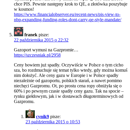
chce PIS. Pewnie następny krok to QE, a złotówka poszybuje
w kosmos!
https://www.financialobserver.eu/recent-news/pis-view-to-
nbp-expanding-funding-roles-dont-carry-qe-style-mandate/
franek
pisze:
22 października 2015 o 22:32
Gazoport wymusi na Gazpromie…
https://szczesniak.pl/2958
Ceny bowiem już spadły. Oczywiście w Polsce o tym cicho
sza, bo rozdmuchuje się temat tylko wtedy, gdy można komuś
nim dołożyć. Ale ceny gazu w Europie i w Polsce spadły
niezależnie od gazoportu, polskich starań, a nawet pomimo
niechęci Gazpromu. Ot, po prostu cena ropy obniżyła się o
60% i po pewnym czasie spadły ceny gazu. Tak na spocie –
rynku giełdowym, jak i w dostawach długoterminowych od
Gazpromu.
cynik9
pisze:
23 października 2015 o 10:53