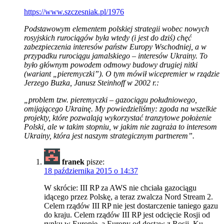
https://www.szczesniak.pl/1976
Podstawowym elementem polskiej strategii wobec nowych
rosyjskich rurociągów była wtedy (i jest do dziś) chęć
zabezpieczenia interesów państw Europy Wschodniej, a w
przypadku rurociągu jamalskiego – interesów Ukrainy. To
było głównym powodem odmowy budowy drugiej nitki
(wariant „pieremyczki”). O tym mówił wicepremier w rządzie
Jerzego Buzka, Janusz Steinhoff w 2002 r.:
„problem tzw. pieremyczki – gazociągu południowego,
omijającego Ukrainę. My powiedzieliśmy: zgoda na wszelkie
projekty, które pozwalają wykorzystać tranzytowe położenie
Polski, ale w takim stopniu, w jakim nie zagraża to interesom
Ukrainy, która jest naszym strategicznym partnerem”.
franek
pisze:
18 października 2015 o 14:37
W skrócie: III RP za AWS nie chciała gazociągu
idącego przez Polskę, a teraz zwalcza Nord Stream 2.
Celem rządów III RP nie jest dostarczenie taniego gazu
do kraju. Celem rządów III RP jest odcięcie Rosji od
rynku w Europie, a Europy od dostaw z Rosji. Ku