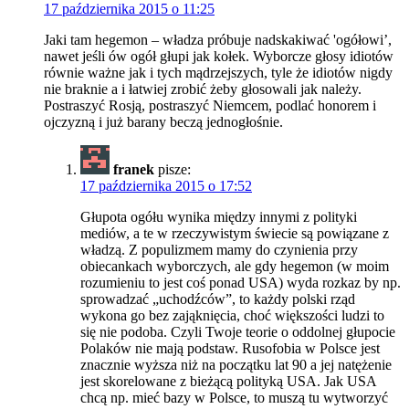
17 października 2015 o 11:25
Jaki tam hegemon – władza próbuje nadskakiwać 'ogółowi’,
nawet jeśli ów ogół głupi jak kołek. Wyborcze głosy idiotów
równie ważne jak i tych mądrzejszych, tyle że idiotów nigdy
nie braknie a i łatwiej zrobić żeby głosowali jak należy.
Postraszyć Rosją, postraszyć Niemcem, podlać honorem i
ojczyzną i już barany beczą jednogłośnie.
franek
pisze:
17 października 2015 o 17:52
Głupota ogółu wynika między innymi z polityki
mediów, a te w rzeczywistym świecie są powiązane z
władzą. Z populizmem mamy do czynienia przy
obiecankach wyborczych, ale gdy hegemon (w moim
rozumieniu to jest coś ponad USA) wyda rozkaz by np.
sprowadzać „uchodźców”, to każdy polski rząd
wykona go bez zająknięcia, choć większości ludzi to
się nie podoba. Czyli Twoje teorie o oddolnej głupocie
Polaków nie mają podstaw. Rusofobia w Polsce jest
znacznie wyższa niż na początku lat 90 a jej natężenie
jest skorelowane z bieżącą polityką USA. Jak USA
chcą np. mieć bazy w Polsce, to muszą tu wytworzyć