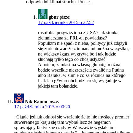
odpowiedni klimat strachu. Proste.
gbur
pisze:
17 października 2015 o 22:52
rusofobia przywieziona z USA? jak stonka
ziemniaczana za PRL-u, powiadasz?
Populizm nie spadł z nieba, politycy już zdążyli
się zorientować że z tumanami można wszystko,
największy łgarz wygrywa bo i tak ludzie
słuchają tylko tego co chcą usłyszeć.
A potem, zamiast na własną głupotę, można
będzie wszelkie nieszczęścia zwalić na Putina
albo Baraka, w sumie co za różnica na którego –
i tak ich g*wno obchodzi co się wygaduje w
jakiejś tam bolandzie.
Nik Ramm
pisze:
17 października 2015 o 00:20
„Ciągle jednak odnosi się wrażenie że to nie myślący premier
suwerennego kraju się tam wybrał lecz że hegemon
sprawujący faktyczne rządy w Warszawie wysłał tam
swojego niezbyt lotnego wasala.” – hegemon nie musi nikogo