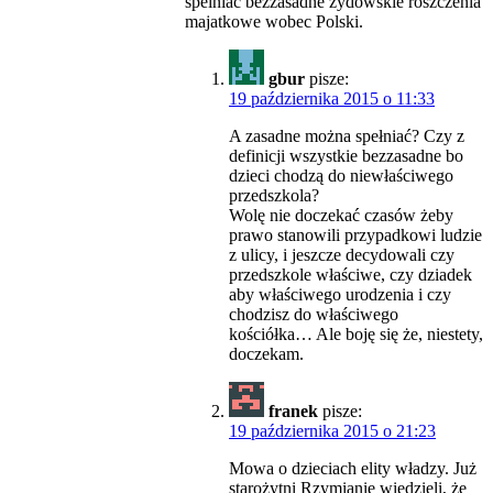
spelniac bezzasadne zydowskie roszczenia
majatkowe wobec Polski.
gbur
pisze:
19 października 2015 o 11:33
A zasadne można spełniać? Czy z
definicji wszystkie bezzasadne bo
dzieci chodzą do niewłaściwego
przedszkola?
Wolę nie doczekać czasów żeby
prawo stanowili przypadkowi ludzie
z ulicy, i jeszcze decydowali czy
przedszkole właściwe, czy dziadek
aby właściwego urodzenia i czy
chodzisz do właściwego
kościółka… Ale boję się że, niestety,
doczekam.
franek
pisze:
19 października 2015 o 21:23
Mowa o dzieciach elity władzy. Już
starożytni Rzymianie wiedzieli, że