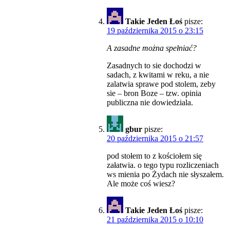
Takie Jeden Łoś
pisze:
19 października 2015 o 23:15
A zasadne można spełniać?
Zasadnych to sie dochodzi w
sadach, z kwitami w reku, a nie
zalatwia sprawe pod stolem, zeby
sie – bron Boze – tzw. opinia
publiczna nie dowiedziala.
gbur
pisze:
20 października 2015 o 21:57
pod stołem to z kościołem się
załatwia. o tego typu rozliczeniach
ws mienia po Żydach nie słyszałem.
Ale może coś wiesz?
Takie Jeden Łoś
pisze:
21 października 2015 o 10:10