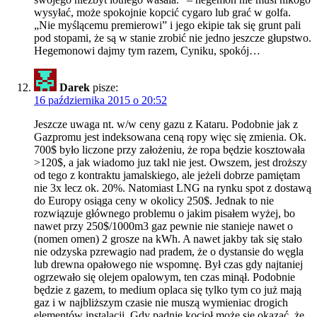
wysyłać, może spokojnie kopcić cygaro lub grać w golfa.
„Nie myślącemu premierowi” i jego ekipie tak się grunt pali
pod stopami, że są w stanie zrobić nie jedno jeszcze głupstwo.
Hegemonowi dajmy tym razem, Cyniku, spokój…
Darek
pisze:
16 października 2015 o 20:52
Jeszcze uwaga nt. w/w ceny gazu z Kataru. Podobnie jak z
Gazpromu jest indeksowana ceną ropy więc się zmienia. Ok.
700$ było liczone przy założeniu, że ropa będzie kosztowała
>120$, a jak wiadomo juz takl nie jest. Owszem, jest droższy
od tego z kontraktu jamalskiego, ale jeżeli dobrze pamiętam
nie 3x lecz ok. 20%. Natomiast LNG na rynku spot z dostawą
do Europy osiąga ceny w okolicy 250$. Jednak to nie
rozwiązuje głównego problemu o jakim pisałem wyżej, bo
nawet przy 250$/1000m3 gaz pewnie nie stanieje nawet o
(nomen omen) 2 grosze na kWh. A nawet jakby tak się stało
nie odzyska pzrewagio nad pradem, że o dystansie do węgla
lub drewna opałowego nie wspomnę. Był czas gdy najtaniej
ogrzewało się olejem opalowym, ten czas minął. Podobnie
będzie z gazem, to medium oplaca się tylko tym co już mają
gaz i w najbliższym czasie nie muszą wymieniac drogich
elementów instalacji. Gdy padnie kocioł może się okazać, że