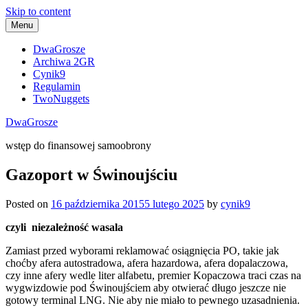
Skip to content
Menu
DwaGrosze
Archiwa 2GR
Cynik9
Regulamin
TwoNuggets
DwaGrosze
wstęp do finansowej samoobrony
Gazoport w Świnoujściu
Posted on
16 października 2015
5 lutego 2025
by
cynik9
czyli niezależność wasala
Zamiast przed wyborami reklamować osiągnięcia PO, takie jak
choćby afera autostradowa, afera hazardowa, afera dopalaczowa,
czy inne afery wedle liter alfabetu, premier Kopaczowa traci czas na
wygwizdowie pod Świnoujściem aby otwierać długo jeszcze nie
gotowy terminal LNG. Nie aby nie miało to pewnego uzasadnienia.