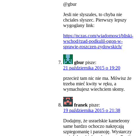
@gbur
Jesli nie slyszales, to chyba nie
chciales slyszec. Pierwszy lepszy
wygoglany link:
https://nczas.com/wiadomosci/bliski-
wschod/rzad-podkulil-ogon-w-
sprawie-roszczen-zydowskich/
gbur
pisze:
21 października 2015 o 19:20
przecież tam nic nie ma. Mówisz że
trzeba mieć kwity w ręku, a
wymachujesz wiechciem słomy.
franek
pisze:
19 października 2015 o 21:38
Dodajmy, że usraelskie kameleony
same bardzo ochoczo nakręcają
szpiegomanię i paranoję. Wystarczy