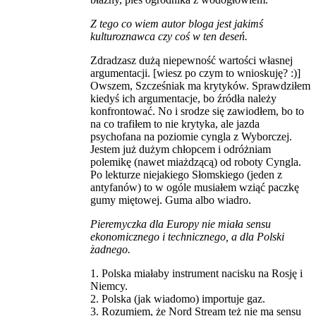
Z tego co wiem autor bloga jest jakimś
kulturoznawca czy coś w ten deseń.
Zdradzasz dużą niepewność wartości własnej
argumentacji. [wiesz po czym to wnioskuję? :)]
Owszem, Szcześniak ma krytyków. Sprawdziłem
kiedyś ich argumentacje, bo źródła należy
konfrontować. No i srodze się zawiodłem, bo to
na co trafiłem to nie krytyka, ale jazda
psychofana na poziomie cyngla z Wyborczej.
Jestem już dużym chłopcem i odróżniam
polemikę (nawet miażdzącą) od roboty Cyngla.
Po lekturze niejakiego Słomskiego (jeden z
antyfanów) to w ogóle musiałem wziąć paczkę
gumy miętowej. Guma albo wiadro.
Pieremyczka dla Europy nie miała sensu
ekonomicznego i technicznego, a dla Polski
żadnego.
1. Polska miałaby instrument nacisku na Rosję i
Niemcy.
2. Polska (jak wiadomo) importuje gaz.
3. Rozumiem, że Nord Stream też nie ma sensu