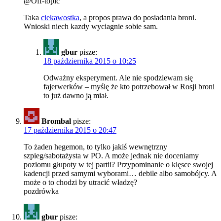
@Off-topic
Taka
ciekawostka
, a propos prawa do posiadania broni.
Wnioski niech kazdy wyciagnie sobie sam.
gbur
pisze:
18 października 2015 o 10:25
Odważny eksperyment. Ale nie spodziewam się
fajerwerków – myślę że kto potrzebował w Rosji broni
to już dawno ją miał.
Brombal
pisze:
17 października 2015 o 20:47
To żaden hegemon, to tylko jakiś wewnętrzny
szpieg/sabotażysta w PO. A może jednak nie doceniamy
poziomu głupoty w tej partii? Przypominanie o klęsce swojej
kadencji przed samymi wyborami… debile albo samobójcy. A
może o to chodzi by utracić władzę?
pozdrówka
gbur
pisze: