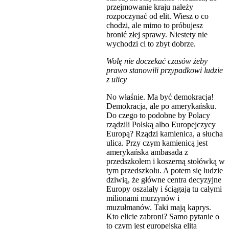
przejmowanie kraju należy
rozpoczynać od elit. Wiesz o co
chodzi, ale mimo to próbujesz
bronić złej sprawy. Niestety nie
wychodzi ci to zbyt dobrze.
Wolę nie doczekać czasów żeby
prawo stanowili przypadkowi ludzie
z ulicy
No właśnie. Ma być demokracja!
Demokracja, ale po amerykańsku.
Do czego to podobne by Polacy
rządzili Polską albo Europejczycy
Europą? Rządzi kamienica, a słucha
ulica. Przy czym kamienicą jest
amerykańska ambasada z
przedszkolem i koszerną stołówką w
tym przedszkolu. A potem się ludzie
dziwią, że główne centra decyzyjne
Europy oszalały i ściągają tu całymi
milionami murzynów i
muzułmanów. Taki mają kaprys.
Kto elicie zabroni? Samo pytanie o
to czym jest europejska elita