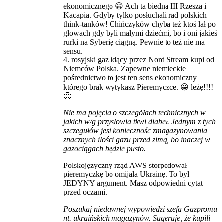
ekonomicznego 😀 Ach ta biedna III Rzesza i
Kacapia. Gdyby tylko posłuchali rad polskich
think-tanków! Chińczyków chyba też ktoś lał po
głowach gdy byli małymi dziećmi, bo i oni jakieś
rurki na Syberię ciągną. Pewnie to też nie ma
sensu.
4. rosyjski gaz idący przez Nord Stream kupi od
Niemców Polska. Zapewne niemieckie
pośrednictwo to jest ten sens ekonomiczny
którego brak wytykasz Pieremyczce. 😀 leżę!!!!
🙁
Nie ma pojęcia o szczegółach technicznych w
jakich w/g przyslowia tkwi diabeł. Jednym z tych
szczegułów jest koniecznośc zmagazynowania
znacznych ilości gazu przed zimą, bo inaczej w
gazociągach będzie pusto.
Polskojęzyczny rząd AWS storpedował
pieremyczkę bo omijała Ukrainę. To był
JEDYNY argument. Masz odpowiedni cytat
przed oczami.
Poszukaj niedawnej wypowiedzi szefa Gazpromu
nt. ukraińskich magazynów. Sugeruje, że kupili