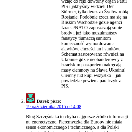
wziąć do ręki dowolny organ Partii
PIS i jakbyśmy widzieli Der
Stürmer, tylko teraz za Żydów robią
Rosjanie. Podobnie rzecz ma się na
Bliskim Wschodzie gdzie agenci
Izraela/NATO zapuszczają sobie
brody i już jako muzułmańscy
fanatycy tłumaczą sunitom
konieczność wymordowania
alawitów, chrześcijan i sunitów.
Schemat zastosowano również na
Ukrainie gdzie neobanderowcy z
izraelskim paszportem nakręcają
masy ciemnoty na Sława Ukrainu!
Ciemny lud kupi wszystko – jak
powiedział pewien aparatczyk z
PIS.
Darek
pisze:
19 października 2015 o 14:08
Blog Szczęśniaka to chyba najgorsze źródło informacji
nt. energetyczne. Pieremyczka dla Europy nie miała
sensu ekonomicznego i technicznego, a dla Polski