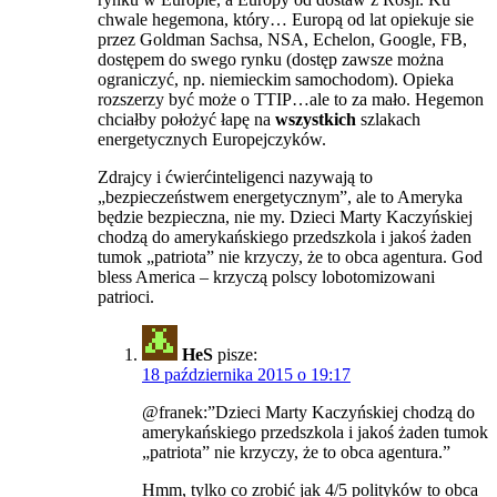
chwale hegemona, który… Europą od lat opiekuje sie
przez Goldman Sachsa, NSA, Echelon, Google, FB,
dostępem do swego rynku (dostęp zawsze można
ograniczyć, np. niemieckim samochodom). Opieka
rozszerzy być może o TTIP…ale to za mało. Hegemon
chciałby położyć łapę na
wszystkich
szlakach
energetycznych Europejczyków.
Zdrajcy i ćwierćinteligenci nazywają to
„bezpieczeństwem energetycznym”, ale to Ameryka
będzie bezpieczna, nie my. Dzieci Marty Kaczyńskiej
chodzą do amerykańskiego przedszkola i jakoś żaden
tumok „patriota” nie krzyczy, że to obca agentura. God
bless America – krzyczą polscy lobotomizowani
patrioci.
HeS
pisze:
18 października 2015 o 19:17
@franek:”Dzieci Marty Kaczyńskiej chodzą do
amerykańskiego przedszkola i jakoś żaden tumok
„patriota” nie krzyczy, że to obca agentura.”
Hmm, tylko co zrobić jak 4/5 polityków to obca