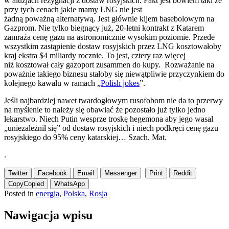
w aluzjach rezygnacji z dostaw rosyjskich. Fakt jest bowiem taki że
przy tych cenach jakie mamy LNG nie jest
żadną poważną alternatywą. Jest głównie kijem basebolowym na
Gazprom. Nie tylko biegnący już, 20-letni kontrakt z Katarem
zamraża cenę gazu na astronomicznie wysokim poziomie. Przede
wszystkim zastąpienie dostaw rosyjskich przez LNG kosztowałoby
kraj ekstra $4 miliardy rocznie. To jest, cztery raz więcej
niż kosztował cały gazoport zusammen do kupy. Rozważanie na
poważnie takiego biznesu stałoby się niewątpliwie przyczynkiem do
kolejnego kawału w ramach „
Polish jokes
”.
Jeśli najbardziej nawet twardogłowym rusofobom nie da to przerwy
na myślenie to należy się obawiać że pozostało już tylko jedno
lekarstwo. Niech Putin wesprze troskę hegemona aby jego wasal
„uniezależnił się” od dostaw rosyjskich i niech podkręci cenę gazu
rosyjskiego do 95% ceny katarskiej… Szach. Mat.
.
Twitter
Facebook
Email
Messenger
Print
Reddit
Copy
Copied
WhatsApp
Posted in
energia
,
Polska
,
Rosja
Nawigacja wpisu