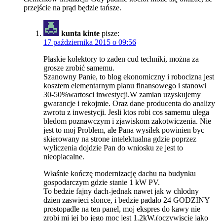
przejście na prąd będzie tańsze.
kunta kinte
pisze:
17 października 2015 o 09:56
Płaskie kolektory to zaden cud techniki, można za
grosze zrobić samemu.
Szanowny Panie, to blog ekonomiczny i robocizna jest
kosztem elementarnym planu finansowego i stanowi
30-50%wartosci inwestycji.W zamian uzyskujemy
gwarancje i rekojmie. Oraz dane producenta do analizy
zwrotu z inwestycji. Jesli ktos robi cos samemu ulega
bledom poznawczym i zjawiskom zakotwiczenia. Nie
jest to moj Problem, ale Pana wysilek powinien byc
skierowany na strone intelektualna gdzie poprzez
wyliczenia dojdzie Pan do wniosku ze jest to
nieoplacalne.
Właśnie kończę modernizację dachu na budynku
gospodarczym gdzie stanie 1 kW PV.
To bedzie fajny dach-jednak nawet jak w chlodny
dzien zaswieci slonce, i bedzie padalo 24 GODZINY
prostopadle na ten panel, moj ekspres do kawy nie
zrobi mi jej bo jego moc jest 1.2kW.(oczywiscie jako