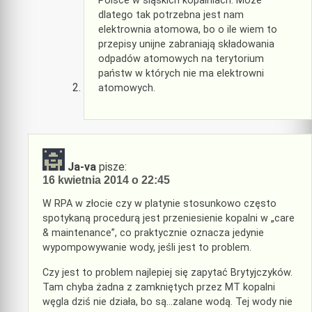
Polsce w śląskich kopalniach. Może
dlatego tak potrzebna jest nam
elektrownia atomowa, bo o ile wiem to
przepisy unijne zabraniają składowania
odpadów atomowych na terytorium
państw w których nie ma elektrowni
atomowych.
Ja-va
pisze:
16 kwietnia 2014 o 22:45
W RPA w złocie czy w platynie stosunkowo często
spotykaną procedurą jest przeniesienie kopalni w „care
& maintenance”, co praktycznie oznacza jedynie
wypompowywanie wody, jeśli jest to problem.
Czy jest to problem najlepiej się zapytać Brytyjczyków.
Tam chyba żadna z zamkniętych przez MT kopalni
węgla dziś nie działa, bo są…zalane wodą. Tej wody nie