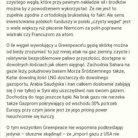
czystego węgla, które przy pewnym nakładzie sił i środków
można by z powodzeniem wykorzystać. Że nie jest to
zupełnie zgodne z ortodoksją brukselską to fakt. Ale sens
inwestowania polskich funduszy w polski „czysty węgiel” jest
o wiele większy niż płacenie Niemcom za polit-poprawne
wiatraki czy Francuzom za atom.
O ile węgiel wywołujący u Greenpeace’u gęsią skórkę można
od biedy zrozumieć to już mniej atak na gaz ziemny, czyste i
relatywnie bezproblemowe paliwo przyszłości, dostępne w
dowolnych ilościach jak okiem sięgnąć. Zachodnia Sahara na
gazie leży, południowy basem Morza Śródziemnego także,
Katar dowolną ilość LNG dostarczy do dowolnego
gazoportu, Arabia Saudyjska i Iran całkiem dosłownie zabijają
się (i nie tylko) w Syrii aby uszczęśliwić nas swoim gazem.
Dochodzą do tego jeszcze łupki. Na brak gazu nie narzeka
także Gazprom pokrywający od wschodu 30% potrzeb
Europy, przy czym jasne jest że jego
pricing power
nieuchronnie się kurczy.
O tym wszystkim Greenpeace nie wspomina podkreślając
jedynie – słusznie skądinąd – że „import gazu z USA nie