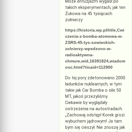
Może entuzjazm wygasł po
takich eksperymentach, jak ten
Żukowa na 45 tysiącach
żołnierzy:
https://historia.wp.pl/title,Cwi
czenia-z-bomba-atomowa-w-
ZSRS-45-tys-sowieckich-
zolnierzy-wpedzono-w-
radioaktywna-
chmure,wid,16391824,wiadom
osc.html?ticaid=112900
Do tej pory zdetonowano 2000
ładunków nuklearnych, w tym
takie jak Car Bomba o sile 50
MT, jakoś przeżyliśmy.
Ciekawie by wyglądały
ostrzeżenia na autostradach.
„Zachowaj odstęp! Korek grozi
wybuchem jądrowym! Ja tam
bym się cieszył. Nie znoszę jak