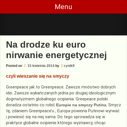
Skip
Menu
to
content
Na drodze ku euro
nirwanie energetycznej
Posted on
15 kwietnia 2014
by
cynik9
czyli wieszanie się na smyczy
Greenpeace jak to Greenpeace. Zawsze mnóstwo dobrych
idei. Zawsze wykańczanych jedna po drugiej ideologicznym
dogmatyzmem globalnego ocipienia. Greepeace polski
doradza ostatnio co robić
Europie na smyczy Putina
. Smycz
tę, zdaniem Greenpeace’u , Europa powinna Putinowi wyrwać
i powiesić się na niej sama. Do tego sprowadza się w
praktyce globalne ocipienie którego wyznawcy, chcąc