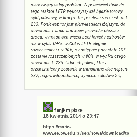
nierozwiązywalny problem. W przeciwieństwie do
tego reaktor LFTR wykorzystywał będzie torowy
cykl paliwowy, w którym tor przetwarzany jest na U-
233. Ponieważ tor jest pierwiastkiem lżejszym, do
powstania transuranowców prowadzi dłuższa
droga, wymagająca więcej pochłonięć neutronów
niż w cyklu U-Pu. U-233 w LFTR ulegnie
rozszczepieniu w 90%, a następnie pozostałe 10%
zostanie rozszczepionych w 80%, w wyniku czego
powstanie U-235. Odsetek paliwa, który
przekształcony zostanie w transuranowiec neptun-
237, najprawdopodobniej wyniesie zaledwie 2%,
fanjkm
pisze:
16 kwietnia 2014 o 23:47
https://marie-
www.ee.pw.edu.pl/sep/nowa/download/to