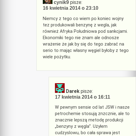
pisze:
cynik9
16 kwietnia 2014 o 23:10
Niemcy z tego co wiem po koniec wojny
tez produkowali benzynę z wegla, jak
również Afryka Południowa pod sankcjami.
Ekonomiki tego nie znam ale odnosze
wrażenie że jak by się do tego zabrać na
serio to mając własny węgiel byłoby z tego
wiele pożytku.
Darek
pisze:
17 kwietnia 2014 o 16:11
W pewnym sensie od lat JSW i nasze
petrochemie stosują znzcznie, ale to
znacznie lepszą metodę produkcji
„benzyny z węgla”. Użyłem
cudzyslowu, bo cała sprawa jest