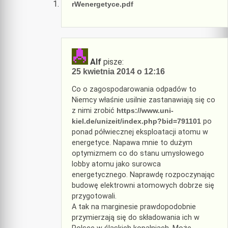
rWenergetyce.pdf
Alf
pisze:
25 kwietnia 2014 o 12:16
Co o zagospodarowania odpadów to
Niemcy właśnie usilnie zastanawiają się co
z nimi zrobić
https://www.uni-
kiel.de/unizeit/index.php?bid=791101
po
ponad półwiecznej eksploatacji atomu w
energetyce. Napawa mnie to dużym
optymizmem co do stanu umysłowego
lobby atomu jako surowca
energetycznego. Naprawdę rozpoczynając
budowę elektrowni atomowych dobrze się
przygotowali.
A tak na marginesie prawdopodobnie
przymierzają się do składowania ich w