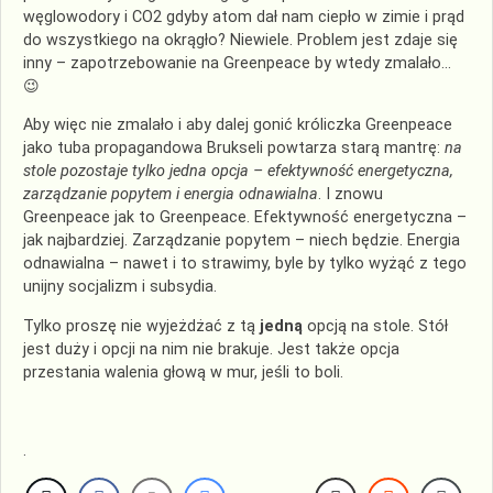
węglowodory i CO2 gdyby atom dał nam ciepło w zimie i prąd
do wszystkiego na okrągło? Niewiele. Problem jest zdaje się
inny – zapotrzebowanie na Greenpeace by wtedy zmalało…
😉
Aby więc nie zmalało i aby dalej gonić króliczka Greenpeace
jako tuba propagandowa Brukseli powtarza starą mantrę:
na
stole pozostaje tylko jedna opcja – efektywność energetyczna,
zarządzanie popytem i energia odnawialna
. I znowu
Greenpeace jak to Greenpeace. Efektywność energetyczna –
jak najbardziej. Zarządzanie popytem – niech będzie. Energia
odnawialna – nawet i to strawimy, byle by tylko wyżąć z tego
unijny socjalizm i subsydia.
Tylko proszę nie wyjeżdżać z tą
jedną
opcją na stole. Stół
jest duży i opcji na nim nie brakuje. Jest także opcja
przestania walenia głową w mur, jeśli to boli.
.