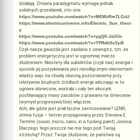
działają. Zmiana paradygmatu wymaga jednak
solidnych przesłanek, oto one:
https://www.youtube.com/watch?v=MEWzRm7LGzU
https://www.electricuniverse.info/Electric_Sun_theor
y
https://www.youtube.com/watch?v=ygQIl-JaUUc
https://www.youtube.com/watch?v=TPRdb5x3yi8
Czyli nasza gwiazda jest zasilana z zewnątrz, tzn. że
problem energetyczny jest w ogromnej mierze
złudzeniem. Niestety dla subiektów (czyli nas) energia i
sposób jej pozyskiwania jest nieodłącznym elementem
władzy więc na chwilę obecną pozostaniemy przy
relatywnie brudnych źródłach energii wliczając w to
ogniwa słoneczne, wiatraki i cały ten ekocyrk
pochłaniający masy zasobów z prawami na śmiecenie
(wymysł progresywistów) włącznie.
Ach, ale gdzie jest praktyczne zastosowanie? LENR,
zimna fuzja – termin propagowany przez Stevena E.
Termite (suoer, micro, nano, in a fucking paint) Jonesa.
Dlaczego tego jeszcze nie ma tego pod Twoją
strzechą? Przez Twoje złudzenie, że państwa są