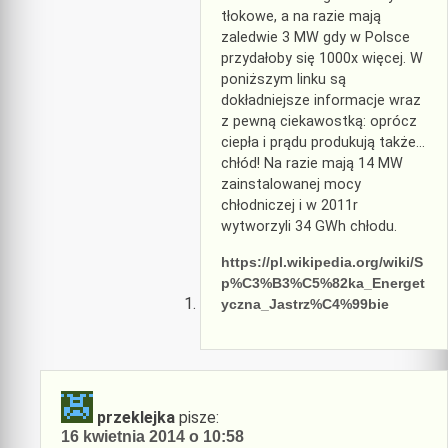
tłokowe, a na razie mają
zaledwie 3 MW gdy w Polsce
przydałoby się 1000x więcej. W
poniższym linku są
dokładniejsze informacje wraz
z pewną ciekawostką: oprócz
ciepła i prądu produkują także…
chłód! Na razie mają 14 MW
zainstalowanej mocy
chłodniczej i w 2011r
wytworzyli 34 GWh chłodu.
https://pl.wikipedia.org/wiki/S
p%C3%B3%C5%82ka_Energet
yczna_Jastrz%C4%99bie
przeklejka
pisze:
16 kwietnia 2014 o 10:58