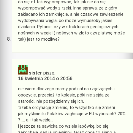
da się ot tak wypompować, tak jak nie da się
wypompować wody z rzeki. Inna sprawa, że z góry
zakładano ich zamknięcie, a nie czasowe zawieszenie
wydobywania węgla, co może wymusiłoby jakieś
działania. Pytanie, czy w strukturach geologicznych
nośnych w węgiel ( nośnych w złoto czy platynę może
tak) jest to możliwe?
sister
pisze:
16 kwietnia 2014 o 20:56
nie wiem dlaczego mamy podział na rządzących i
opozycje, przecież to kolesie, póki nie zejdą ze
starości, nie pozbędziemy się ich,
trzeba ordynację zmienić, to wszystko się zmieni
jak myślicie ilu Polaków zagłosuje w EU wyborach? 20%
? …. a i tak wejdą…
i jeszcze ta sawicka co wzięła łapówkę, bo się
zakochała, sąd ja uniewinnił, teraz chce to siano +