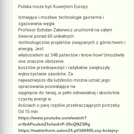
Polska może być Kuwejtem Europy
Istniejące i możliwe technologie geotermii i
zgazowania węgla.
Profesor Bohdan Żakiewicz uruchomił na całym
świecie ponad 60 unikalnych
technologicznie projektów związanych z górnictwem i
energią. Jest
właścicielem aż 348 patentów i know-how! Umożliwiły
one znaczne obniżenie
kosztów przedsięwzięć i radykalnie zwiększyły
wykorzystanie zasobów. Za
najważniejsze dla ludzkości można uznać jego
opracowania pozwalające na
sięgnięcie do taniej, w pełni odnawialnej i absolutnie
czystej energii w
ilościach o parę rzędów przekraczających potrzeby
Od 15 min
https://www.youtube.com/watch?
v=IbAPuukmZfc#aid=P-35cQNZSRg
https://matterhorn.salon24.pl/166405,czy-kolejny-