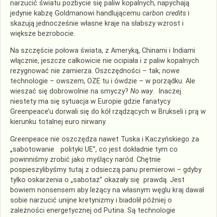
narzucić światu pozbycie się paliw kopalnych, napychają
jedynie kabzę Goldmanowi handlującemu
carbon credits
i
skazują jednocześnie własne kraje na słabszy wzrost i
większe bezrobocie.
Na szczęście połowa świata, z Ameryką, Chinami i Indiami
włącznie, jeszcze całkowicie nie ocipiała i z paliw kopalnych
rezygnować nie zamierza. Oszczędności – tak, nowe
technologie – owszem, OZE tu i ówdzie – w porządku. Ale
wieszać się dobrowolnie na smyczy?
No way
. Inaczej
niestety ma się sytuacja w Europie gdzie fanatycy
Greenpeace’u dorwali się do kół rządzących w Brukseli i prą w
kierunku totalnej euro nirwany.
Greenpeace nie oszczędza nawet Tuska i Kaczyńskiego za
„sabotowanie polityki UE”, co jest dokładnie tym co
powinniśmy zrobić jako myślący naród. Chętnie
pospieszylibyśmy tutaj z odsieczą panu premierowi – gdyby
tylko oskarżenia o „sabotaż” okazały się prawdą. Jest
bowiem nonsensem aby leżący na własnym węglu kraj dawał
sobie narzucić unijne kretynizmy i biadolił później o
zależności energetycznej od Putina. Są technologie