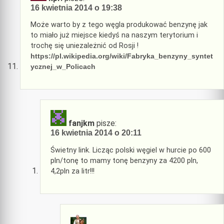
16 kwietnia 2014 o 19:38
Może warto by z tego węgla produkować benzynę jak
to miało już miejsce kiedyś na naszym terytorium i
trochę się uniezależnić od Rosji !
https://pl.wikipedia.org/wiki/Fabryka_benzyny_syntet
ycznej_w_Policach
fanjkm
pisze:
16 kwietnia 2014 o 20:11
Świetny link. Licząc polski węgiel w hurcie po 600
pln/tonę to mamy tonę benzyny za 4200 pln,
4,2pln za litr!!!