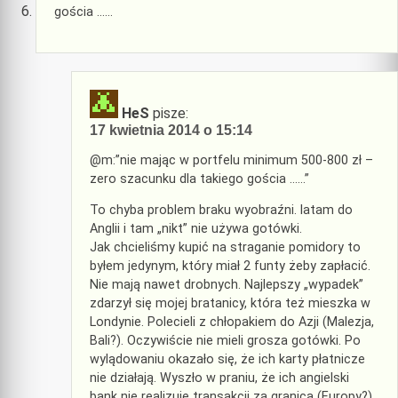
gościa ……
HeS
pisze:
17 kwietnia 2014 o 15:14
@m:”nie mając w portfelu minimum 500-800 zł –
zero szacunku dla takiego gościa ……”
To chyba problem braku wyobraźni. latam do
Anglii i tam „nikt” nie używa gotówki.
Jak chcieliśmy kupić na straganie pomidory to
byłem jedynym, który miał 2 funty żeby zapłacić.
Nie mają nawet drobnych. Najlepszy „wypadek”
zdarzył się mojej bratanicy, która też mieszka w
Londynie. Polecieli z chłopakiem do Azji (Malezja,
Bali?). Oczywiście nie mieli grosza gotówki. Po
wylądowaniu okazało się, że ich karty płatnicze
nie działają. Wyszło w praniu, że ich angielski
bank nie realizuje transakcji za granicą (Europy?).