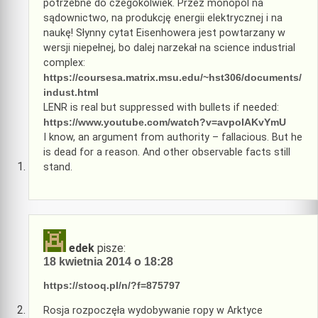
potrzebne do czegokolwiek. Przez monopol na
sądownictwo, na produkcję energii elektrycznej i na
naukę! Słynny cytat Eisenhowera jest powtarzany w
wersji niepełnej, bo dalej narzekał na science industrial
complex:
https://coursesa.matrix.msu.edu/~hst306/documents/
indust.html
LENR is real but suppressed with bullets if needed:
https://www.youtube.com/watch?v=avpoIAKvYmU
I know, an argument from authority – fallacious. But he
is dead for a reason. And other observable facts still
stand.
edek
pisze:
18 kwietnia 2014 o 18:28
https://stooq.pl/n/?f=875797
Rosja rozpoczęła wydobywanie ropy w Arktyce