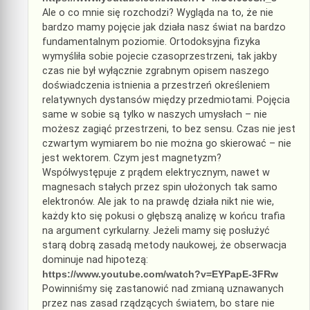
Ale o co mnie się rozchodzi? Wygląda na to, że nie
bardzo mamy pojęcie jak działa nasz świat na bardzo
fundamentalnym poziomie. Ortodoksyjna fizyka
wymyśliła sobie pojecie czasoprzestrzeni, tak jakby
czas nie był wyłącznie zgrabnym opisem naszego
doświadczenia istnienia a przestrzeń określeniem
relatywnych dystansów między przedmiotami. Pojęcia
same w sobie są tylko w naszych umysłach – nie
możesz zagiąć przestrzeni, to bez sensu. Czas nie jest
czwartym wymiarem bo nie można go skierować – nie
jest wektorem. Czym jest magnetyzm?
Współwystępuje z prądem elektrycznym, nawet w
magnesach stałych przez spin ułożonych tak samo
elektronów. Ale jak to na prawdę działa nikt nie wie,
każdy kto się pokusi o głębszą analizę w końcu trafia
na argument cyrkularny. Jeżeli mamy się posłużyć
starą dobrą zasadą metody naukowej, że obserwacja
dominuje nad hipotezą:
https://www.youtube.com/watch?v=EYPapE-3FRw
Powinniśmy się zastanowić nad zmianą uznawanych
przez nas zasad rządzących światem, bo stare nie