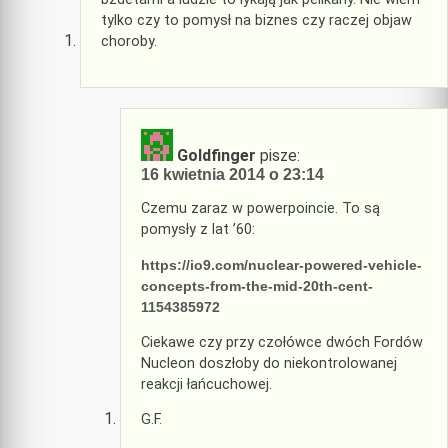
tylko czy to pomysł na biznes czy raczej objaw
choroby.
Goldfinger
pisze:
16 kwietnia 2014 o 23:14
Czemu zaraz w powerpoincie. To są
pomysły z lat ’60:
https://io9.com/nuclear-powered-vehicle-
concepts-from-the-mid-20th-cent-
1154385972
Ciekawe czy przy czołówce dwóch Fordów
Nucleon doszłoby do niekontrolowanej
reakcji łańcuchowej.
G.F.