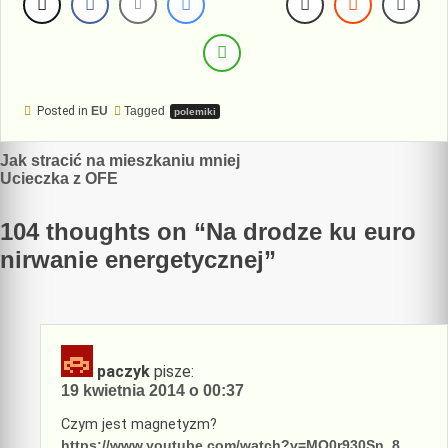
Posted in
EU
Tagged
polemiki
Nawigacja
Jak stracić na mieszkaniu mniej
Ucieczka z OFE
wpisu
104 thoughts on “
Na drodze ku euro
nirwanie energetycznej
”
paczyk
pisze:
19 kwietnia 2014 o 00:37
Czym jest magnetyzm?
https://www.youtube.com/watch?v=MO0r930Sn_8