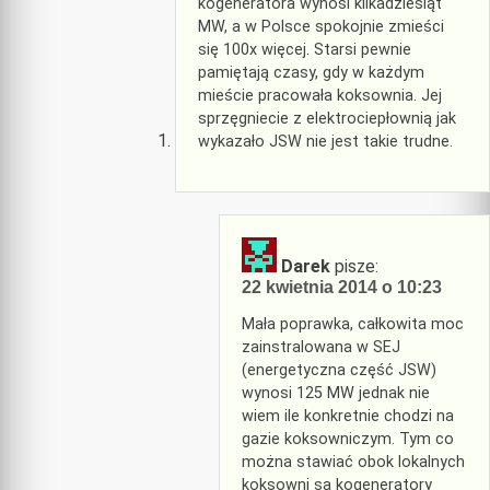
kogeneratora wynosi kilkadziesiąt
MW, a w Polsce spokojnie zmieści
się 100x więcej. Starsi pewnie
pamiętają czasy, gdy w każdym
mieście pracowała koksownia. Jej
sprzęgniecie z elektrociepłownią jak
wykazało JSW nie jest takie trudne.
Darek
pisze:
22 kwietnia 2014 o 10:23
Mała poprawka, całkowita moc
zainstralowana w SEJ
(energetyczna część JSW)
wynosi 125 MW jednak nie
wiem ile konkretnie chodzi na
gazie koksowniczym. Tym co
można stawiać obok lokalnych
koksowni sa kogeneratory