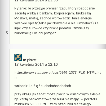
17 kwietnia 2014 o 23:38
Pytanie: ile przeżyje premier rządu który rozpocznie
zaciętą walką z bankami, korporacjami, brukselką,
Moskwą, mafią, zechce wprowadzić tanią energię,
wysokie opłaty(takie jak Norwegia a nie Zimbabwe) za
łupki czy surowce czy niskie podatki i zmniejszy
biurokrację? Ile dni pożyje?
m
pisze:
17 kwietnia 2014 o 12:10
https://www.stat.gov.pl/gus/5840_1377_PLK_HTML.ht
m
wniosek: l e ż ą ! buahahahahahahah
przy okazji jak facet może płacić w osiedlowym sklepie
np. kartą bankomatową za bułki nie mając w portfelu
minimum 500-800 zł – zero szacunku dla takiego