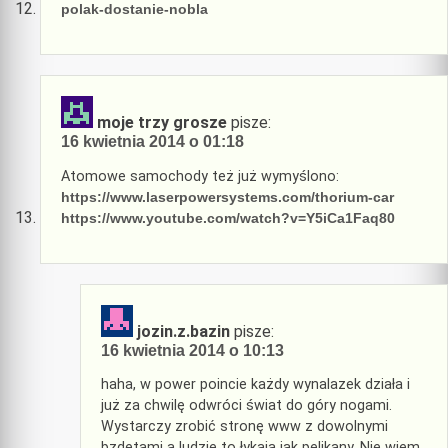
polak-dostanie-nobla
moje trzy grosze
pisze:
16 kwietnia 2014 o 01:18
Atomowe samochody też już wymyślono:
https://www.laserpowersystems.com/thorium-car
https://www.youtube.com/watch?v=Y5iCa1Faq80
jozin.z.bazin
pisze:
16 kwietnia 2014 o 10:13
haha, w power poincie każdy wynalazek działa i
już za chwilę odwróci świat do góry nogami.
Wystarczy zrobić stronę www z dowolnymi
bzdetami a ludzie to łykają jak pelikany. Nie wiem