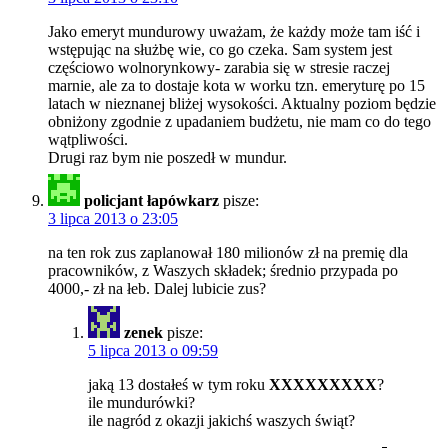
Jako emeryt mundurowy uważam, że każdy może tam iść i
wstępując na służbę wie, co go czeka. Sam system jest
częściowo wolnorynkowy- zarabia się w stresie raczej
marnie, ale za to dostaje kota w worku tzn. emeryturę po 15
latach w nieznanej bliżej wysokości. Aktualny poziom będzie
obniżony zgodnie z upadaniem budżetu, nie mam co do tego
wątpliwości.
Drugi raz bym nie poszedł w mundur.
policjant łapówkarz
pisze:
3 lipca 2013 o 23:05
na ten rok zus zaplanował 180 milionów zł na premię dla
pracowników, z Waszych składek; średnio przypada po
4000,- zł na łeb. Dalej lubicie zus?
zenek
pisze:
5 lipca 2013 o 09:59
jaką 13 dostałeś w tym roku
XXXXXXXXX
?
ile mundurówki?
ile nagród z okazji jakichś waszych świąt?