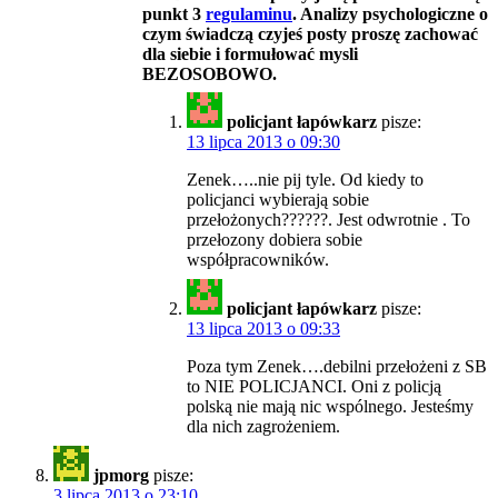
punkt 3
regulaminu
. Analizy psychologiczne o
czym świadczą czyjeś posty proszę zachować
dla siebie i formułować mysli
BEZOSOBOWO.
policjant łapówkarz
pisze:
13 lipca 2013 o 09:30
Zenek…..nie pij tyle. Od kiedy to
policjanci wybierają sobie
przełożonych??????. Jest odwrotnie . To
przełozony dobiera sobie
współpracowników.
policjant łapówkarz
pisze:
13 lipca 2013 o 09:33
Poza tym Zenek….debilni przełożeni z SB
to NIE POLICJANCI. Oni z policją
polską nie mają nic wspólnego. Jesteśmy
dla nich zagrożeniem.
jpmorg
pisze:
3 lipca 2013 o 23:10