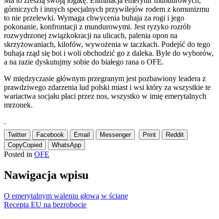
Ma to zresztą swoją logikę. Eliminacja emerytur mundurowych,
górniczych i innych specjalnych przywilejów rodem z komunizmu
to nie przelewki. Wymaga chwycenia buhaja za rogi i jego
pokonanie, konfrontacji z mundurowymi. Jest ryzyko rozrób
rozwydrzonej związkokracji na ulicach, palenia opon na
skrzyżowaniach, kilofów, wywożenia w taczkach. Podejść do tego
buhaja rząd się boi i woli obchodzić go z daleka. Byle do wyborów,
a na razie dyskutujmy sobie do białego rana o OFE.
W międzyczasie głównym przegranym jest pozbawiony leadera z
prawdziwego zdarzenia lud polski miast i wsi który za wszystkie te
wariactwa socjału płaci przez nos, wszystko w imię emerytalnych
mrzonek.
.
Twitter
Facebook
Email
Messenger
Print
Reddit
Copy
Copied
WhatsApp
Posted in
OFE
Nawigacja wpisu
O emerytalnym waleniu głową w ścianę
Recepta EU na bezrobocie