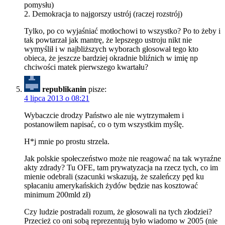
pomysłu)
2. Demokracja to najgorszy ustrój (raczej rozstrój)
Tylko, po co wyjaśniać motłochowi to wszystko? Po to żeby i
tak powtarzał jak mantrę, że lepszego ustroju nikt nie
wymyślił i w najbliższych wyborach głosował tego kto
obieca, że jeszcze bardziej okradnie bliźnich w imię np
chciwości matek pierwszego kwartału?
republikanin
pisze:
4 lipca 2013 o 08:21
Wybaczcie drodzy Państwo ale nie wytrzymałem i
postanowiłem napisać, co o tym wszystkim myślę.
H*j mnie po prostu strzela.
Jak polskie społeczeństwo może nie reagować na tak wyraźne
akty zdrady? Tu OFE, tam prywatyzacja na rzecz tych, co im
mienie odebrali (szacunki wskazują, że szaleńczy pęd ku
spłacaniu amerykańskich żydów będzie nas kosztować
minimum 200mld zł)
Czy ludzie postradali rozum, że głosowali na tych złodziei?
Przecież co oni sobą reprezentują było wiadomo w 2005 (nie