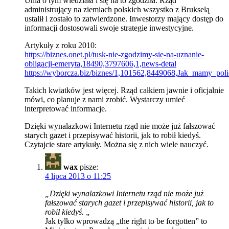
Unia o tym wiedziała i się na to zgodziła. Rząd
administrujący na ziemiach polskich wszystko z Brukselą
ustalił i zostało to zatwierdzone. Inwestorzy mający dostęp do
informacji dostosowali swoje strategie inwestycyjne.
Artykuły z roku 2010:
https://biznes.onet.pl/tusk-nie-zgodzimy-sie-na-uznanie-
obligacji-emeryta,18490,3797606,1,news-detal
https://wyborcza.biz/biznes/1,101562,8449068,Jak_mamy_po
Takich kwiatków jest więcej. Rząd całkiem jawnie i oficjalnie
mówi, co planuje z nami zrobić. Wystarczy umieć
interpretować informacje.
Dzięki wynalazkowi Internetu rząd nie może już fałszować
starych gazet i przepisywać historii, jak to robił kiedyś.
Czytajcie stare artykuły. Można się z nich wiele nauczyć.
wax
pisze:
4 lipca 2013 o 11:25
„Dzięki wynalazkowi Internetu rząd nie może już
fałszować starych gazet i przepisywać historii, jak to
robił kiedyś. „
Jak tylko wprowadzą „the right to be forgotten” to