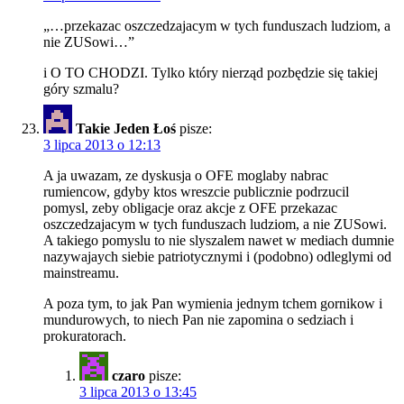
„…przekazac oszczedzajacym w tych funduszach ludziom, a
nie ZUSowi…”
i O TO CHODZI. Tylko który nierząd pozbędzie się takiej
góry szmalu?
Takie Jeden Łoś
pisze:
3 lipca 2013 o 12:13
A ja uwazam, ze dyskusja o OFE moglaby nabrac
rumiencow, gdyby ktos wreszcie publicznie podrzucil
pomysl, zeby obligacje oraz akcje z OFE przekazac
oszczedzajacym w tych funduszach ludziom, a nie ZUSowi.
A takiego pomyslu to nie slyszalem nawet w mediach dumnie
nazywajaych siebie patriotycznymi i (podobno) odleglymi od
mainstreamu.
A poza tym, to jak Pan wymienia jednym tchem gornikow i
mundurowych, to niech Pan nie zapomina o sedziach i
prokuratorach.
czaro
pisze:
3 lipca 2013 o 13:45