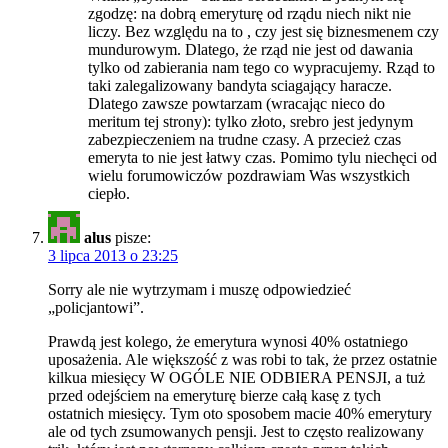
zgodzę: na dobrą emeryturę od rządu niech nikt nie
liczy. Bez względu na to , czy jest się biznesmenem czy
mundurowym. Dlatego, że rząd nie jest od dawania
tylko od zabierania nam tego co wypracujemy. Rząd to
taki zalegalizowany bandyta sciagający haracze.
Dlatego zawsze powtarzam (wracając nieco do
meritum tej strony): tylko złoto, srebro jest jedynym
zabezpieczeniem na trudne czasy. A przecież czas
emeryta to nie jest łatwy czas. Pomimo tylu niechęci od
wielu forumowiczów pozdrawiam Was wszystkich
ciepło.
alus
pisze:
3 lipca 2013 o 23:25
Sorry ale nie wytrzymam i muszę odpowiedzieć
„policjantowi”.
Prawdą jest kolego, że emerytura wynosi 40% ostatniego
uposażenia. Ale większość z was robi to tak, że przez ostatnie
kilkua miesięcy W OGÓLE NIE ODBIERA PENSJI, a tuż
przed odejściem na emeryturę bierze całą kasę z tych
ostatnich miesięcy. Tym oto sposobem macie 40% emerytury
ale od tych zsumowanych pensji. Jest to często realizowany