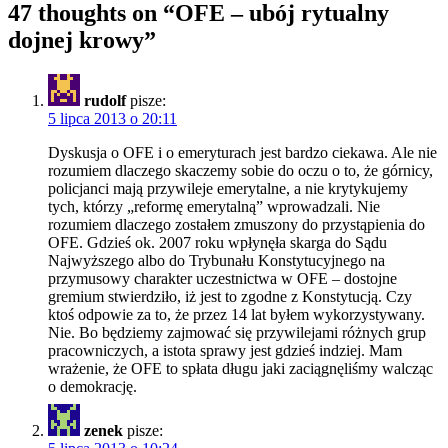
47 thoughts on “
OFE – ubój rytualny
dojnej krowy
”
rudolf
pisze:
5 lipca 2013 o 20:11
Dyskusja o OFE i o emeryturach jest bardzo ciekawa. Ale nie
rozumiem dlaczego skaczemy sobie do oczu o to, że górnicy,
policjanci mają przywileje emerytalne, a nie krytykujemy
tych, którzy „reformę emerytalną” wprowadzali. Nie
rozumiem dlaczego zostałem zmuszony do przystąpienia do
OFE. Gdzieś ok. 2007 roku wpłynęła skarga do Sądu
Najwyższego albo do Trybunału Konstytucyjnego na
przymusowy charakter uczestnictwa w OFE – dostojne
gremium stwierdziło, iż jest to zgodne z Konstytucją. Czy
ktoś odpowie za to, że przez 14 lat byłem wykorzystywany.
Nie. Bo będziemy zajmować się przywilejami różnych grup
pracowniczych, a istota sprawy jest gdzieś indziej. Mam
wrażenie, że OFE to spłata długu jaki zaciągnęliśmy walcząc
o demokrację.
zenek
pisze: