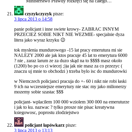
Ministerstwo Prawdy rozkręci się na całego…
czyzykczyzyk
pisze:
3 lipca 2013 o 14:58
panie policjant i inne swiete krowy- ZABRAC INNYM
PRZECIEZ SOBIE NIKT NIE WEZMIE- specjalnie dyza
litera jako wyraz krzyku 😉
tok myslenia mundurowego -15 lat pracy emerutura mi sie
NALEZY 2000 ale jak ktos pracuje 45 lat to emerytura 6000
? nie , zaraz larum ze za duzo skąd na to $$$$ masz okolo
(1200) bo po co ci wiecej ;))a jak nie masz za co przezyc (
znaczu uj mnie to obchodzi ) trzeba bylo isc do mundurowki
w Niemczech policjanci pracuja do +- 60 i nikt nie robi łaski
9 ich na wczesniejsze emerytury nie stac my jako milionerzy
mozemy sobie szastac $$$
policjant- wplacilem 100 000 wziolem 300 000 na emeruturze
i jak to ku. nazwac ? tylko prosze nie pisac kreatywna
ksiegowosc, poprostu zlodziejstwo
policjant łapówkarz
pisze:
3 lipca 2013 o 13:13