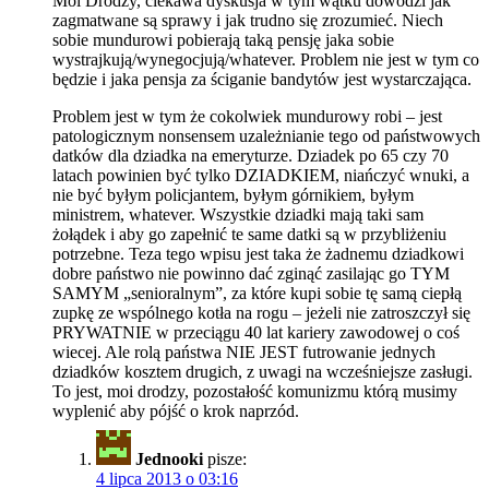
Moi Drodzy, ciekawa dyskusja w tym wątku dowodzi jak
zagmatwane są sprawy i jak trudno się zrozumieć. Niech
sobie mundurowi pobierają taką pensję jaka sobie
wystrajkują/wynegocjują/whatever. Problem nie jest w tym co
będzie i jaka pensja za ściganie bandytów jest wystarczająca.
Problem jest w tym że cokolwiek mundurowy robi – jest
patologicznym nonsensem uzależnianie tego od państwowych
datków dla dziadka na emeryturze. Dziadek po 65 czy 70
latach powinien być tylko DZIADKIEM, niańczyć wnuki, a
nie być byłym policjantem, byłym górnikiem, byłym
ministrem, whatever. Wszystkie dziadki mają taki sam
żołądek i aby go zapełnić te same datki są w przybliżeniu
potrzebne. Teza tego wpisu jest taka że żadnemu dziadkowi
dobre państwo nie powinno dać zginąć zasilając go TYM
SAMYM „senioralnym”, za które kupi sobie tę samą ciepłą
zupkę ze wspólnego kotła na rogu – jeżeli nie zatroszczył się
PRYWATNIE w przeciągu 40 lat kariery zawodowej o coś
wiecej. Ale rolą państwa NIE JEST futrowanie jednych
dziadków kosztem drugich, z uwagi na wcześniejsze zasługi.
To jest, moi drodzy, pozostałość komunizmu którą musimy
wyplenić aby pójść o krok naprzód.
Jednooki
pisze:
4 lipca 2013 o 03:16