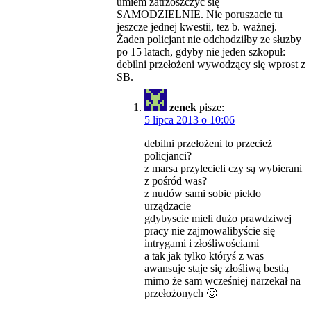
umiem zatrzoszczyc się
SAMODZIELNIE. Nie poruszacie tu
jeszcze jednej kwestii, tez b. ważnej.
Żaden policjant nie odchodziłby ze słuzby
po 15 latach, gdyby nie jeden szkopuł:
debilni przełożeni wywodzący się wprost z
SB.
zenek
pisze:
5 lipca 2013 o 10:06
debilni przełożeni to przecież
policjanci?
z marsa przylecieli czy są wybierani
z pośród was?
z nudów sami sobie piekło
urządzacie
gdybyscie mieli dużo prawdziwej
pracy nie zajmowalibyście się
intrygami i złośliwościami
a tak jak tylko któryś z was
awansuje staje się złośliwą bestią
mimo że sam wcześniej narzekał na
przełożonych 🙂