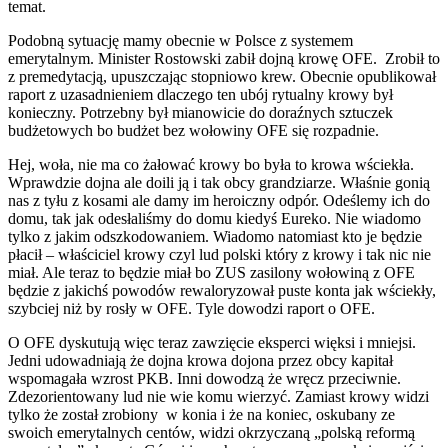
temat.
Podobną sytuację mamy obecnie w Polsce z systemem
emerytalnym. Minister Rostowski zabił dojną krowę OFE. Zrobił to
z premedytacją, upuszczając stopniowo krew. Obecnie opublikował
raport z uzasadnieniem dlaczego ten ubój rytualny krowy był
konieczny. Potrzebny był mianowicie do doraźnych sztuczek
budżetowych bo budżet bez wołowiny OFE się rozpadnie.
Hej, woła, nie ma co żałować krowy bo była to krowa wściekła.
Wprawdzie dojna ale doili ją i tak obcy grandziarze. Właśnie gonią
nas z tyłu z kosami ale damy im heroiczny odpór. Odeślemy ich do
domu, tak jak odesłaliśmy do domu kiedyś Eureko. Nie wiadomo
tylko z jakim odszkodowaniem. Wiadomo natomiast kto je będzie
płacił – właściciel krowy czyl lud polski który z krowy i tak nic nie
miał. Ale teraz to będzie miał bo ZUS zasilony wołowiną z OFE
będzie z jakichś powodów rewaloryzował puste konta jak wściekły,
szybciej niż by rosły w OFE. Tyle dowodzi raport o OFE.
O OFE dyskutują więc teraz zawzięcie eksperci więksi i mniejsi.
Jedni udowadniają że dojna krowa dojona przez obcy kapitał
wspomagała wzrost PKB. Inni dowodzą że wręcz przeciwnie.
Zdezorientowany lud nie wie komu wierzyć. Zamiast krowy widzi
tylko że został zrobiony w konia i że na koniec, oskubany ze
swoich emerytalnych centów, widzi okrzyczaną „polską reformą