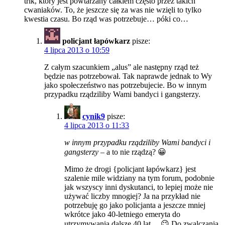
trik, który jest powtarzany całkiem często przez takich
cwaniaków. To, że jeszcze się za was nie wzięli to tylko
kwestia czasu. Bo rząd was potrzebuje… póki co…
policjant łapówkarz
pisze:
4 lipca 2013 o 10:59
Z całym szacunkiem „alus” ale następny rząd też
będzie nas potrzebował. Tak naprawde jednak to Wy
jako społeczeństwo nas potrzebujecie. Bo w innym
przypadku rządziliby Wami bandyci i gangsterzy.
cynik9
pisze:
4 lipca 2013 o 11:33
w innym przypadku rządziliby Wami bandyci i
gangsterzy
– a to nie rządzą? 😀
Mimo że drogi {policjant łapówkarz} jest
szalenie mile widziany na tym forum, podobnie
jak wszyscy inni dyskutanci, to lepiej może nie
używać liczby mnogiej? Ja na przykład nie
potrzebuję go jako policjanta a jeszcze mniej
wkrótce jako 40-letniego emeryta do
utrzymywania dalsze 40 lat… 😉 Do zwalczania