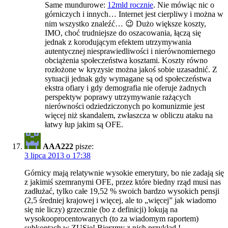
Same mundurowe:
12mld rocznie
. Nie mówiąc nic o
górniczych i innych… Internet jest cierpliwy i można w
nim wszystko znaleźć… 😉 Dużo większe koszty,
IMO, choć trudniejsze do oszacowania, łączą się
jednak z korodującym efektem utrzymywania
autentycznej niesprawiedliwości i nierównomiernego
obciążenia społeczeństwa kosztami. Koszty równo
rozłożone w kryzysie można jakoś sobie uzasadnić. Z
sytuacji jednak gdy wymagane są od społeczeństwa
ekstra ofiary i gdy demografia nie oferuje żadnych
perspektyw poprawy utrzymywanie rażących
nierówności odziedziczonych po komunizmie jest
więcej niż skandalem, zwłaszcza w obliczu ataku na
łatwy łup jakim są OFE.
AAA222
pisze:
3 lipca 2013 o 17:38
Górnicy mają relatywnie wysokie emerytury, bo nie zadają się
z jakimiś szemranymi OFE, przez które biedny rząd musi nas
zadłużać, tylko całe 19,52 % swoich bardzo wysokich pensji
(2,5 średniej krajowej i więcej, ale to „więcej” jak wiadomo
się nie liczy) grzecznie (bo z definicji) lokują na
wysokooprocentowanych (to za wiadomym raportem)
subkontach w ZUSie! Bierzmy z nich przykład !