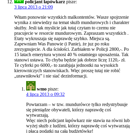
policjant łapówkarz
pisze:
3 lipca 2013 o 21:09
Witam ponownie wzystkich malkontentów. Wasze spojrzenie
wynika z niewiedzy na temat służb mundurowych i charakter
służby. Jesli tak myslicie jak tutaj czytam to czemu nie
pracujecie w resorcie mundurowym. Zapraszam wszystkich .
Etaty wykruszaja się naprawdę szybko. Miejsca są.
Zapewniam Was Panowie (i Panie), że juz po roku
zrezygnujecie. A dla ścisłości. Zarbiałem w Policji 2800,-. Po
15 latach emerytura wynosi 40 % ostatniego uposażenia. Tak
stanowi ustawa. To chyba będzie jak dobrze liczę 1120,- zł.
Te cyferki po 6000,- to zarabjaja jednostki na wysokich
kierowniczych stanowiskach. Więc proszę tutaj nie robić
„urawniłowki” i nie siać dezinformacji.
wmo
pisze:
4 lipca 2013 o 09:32
Powtarzam – w tzw. mundurówce tylko redystrybuuje
się pieniądze obywateli, którzy naprawdę coś
wytwarzają.
Więc niech policjant łapówkarz nie stawia na równi lub
wyżej służb z ludźmi, którzy naprawdę coś wytwarzają
i płacą podatki na całą budżetówkę!