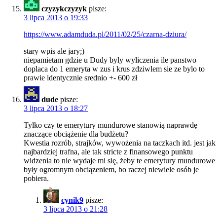
czyzykczyzyk
pisze:
3 lipca 2013 o 19:33
https://www.adamduda.pl/2011/02/25/czarna-dziura/
stary wpis ale jary;)
niepamietam gdzie u Dudy byly wyliczenia ile panstwo
doplaca do 1 emeryta w zus i krus zdziwlem sie ze bylo to
prawie identycznie srednio +- 600 zł
dude
pisze:
3 lipca 2013 o 18:27
Tylko czy te emerytury mundurowe stanowią naprawdę
znaczące obciążenie dla budżetu?
Kwestia rozrób, strajków, wywożenia na taczkach itd. jest jak
najbardziej trafna, ale tak stricte z finansowego punktu
widzenia to nie wydaje mi się, żeby te emerytury mundurowe
były ogromnym obciązeniem, bo raczej niewiele osób je
pobiera.
cynik9
pisze:
3 lipca 2013 o 21:28