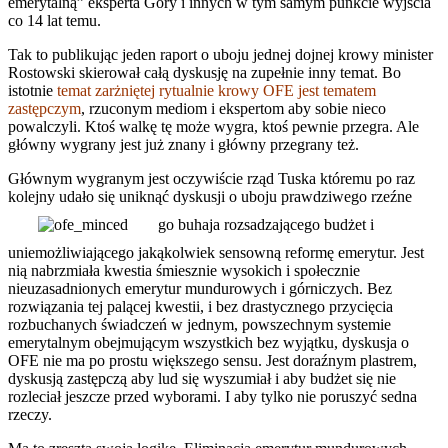
emerytalną” eksperta Góry i innych w tym samym punkcie wyjścia
co 14 lat temu.
Tak to publikując jeden raport o uboju jednej dojnej krowy minister
Rostowski skierował całą dyskusję na zupełnie inny temat. Bo
istotnie
temat zarżniętej rytualnie krowy OFE jest tematem
zastępczym
, rzuconym mediom i ekspertom aby sobie nieco
powalczyli. Ktoś walkę tę może wygra, ktoś pewnie przegra. Ale
główny wygrany jest już znany i główny przegrany też.
Głównym wygranym jest oczywiście rząd Tuska któremu po raz
kolejny udało się uniknąć dyskusji o uboju prawdziwego rzeźne
go buhaja rozsadzającego budżet i
uniemożliwiającego jakąkolwiek sensowną reformę emerytur. Jest
nią nabrzmiała kwestia śmiesznie wysokich i społecznie
nieuzasadnionych emerytur mundurowych i górniczych. Bez
rozwiązania tej palącej kwestii, i bez drastycznego przycięcia
rozbuchanych świadczeń w jednym, powszechnym systemie
emerytalnym obejmującym wszystkich bez wyjątku, dyskusja o
OFE nie ma po prostu większego sensu. Jest doraźnym plastrem,
dyskusją zastępczą aby lud się wyszumiał i aby budżet się nie
rozleciał jeszcze przed wyborami. I aby tylko nie poruszyć sedna
rzeczy.