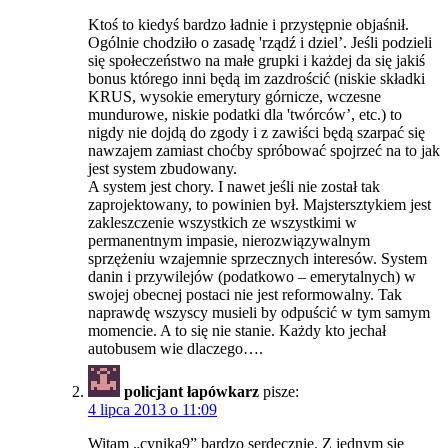
Ktoś to kiedyś bardzo ładnie i przystępnie objaśnił.
Ogólnie chodziło o zasadę 'rządź i dziel’. Jeśli podzieli
się społeczeństwo na małe grupki i każdej da się jakiś
bonus którego inni będą im zazdrościć (niskie składki
KRUS, wysokie emerytury górnicze, wczesne
mundurowe, niskie podatki dla 'twórców’, etc.) to
nigdy nie dojdą do zgody i z zawiści będą szarpać się
nawzajem zamiast choćby spróbować spojrzeć na to jak
jest system zbudowany.
A system jest chory. I nawet jeśli nie został tak
zaprojektowany, to powinien był. Majstersztykiem jest
zakleszczenie wszystkich ze wszystkimi w
permanentnym impasie, nierozwiązywalnym
sprzężeniu wzajemnie sprzecznych interesów. System
danin i przywilejów (podatkowo – emerytalnych) w
swojej obecnej postaci nie jest reformowalny. Tak
naprawdę wszyscy musieli by odpuścić w tym samym
momencie. A to się nie stanie. Każdy kto jechał
autobusem wie dlaczego….
policjant łapówkarz
pisze:
4 lipca 2013 o 11:09
Witam „cynika9” bardzo serdecznie. Z jednym się