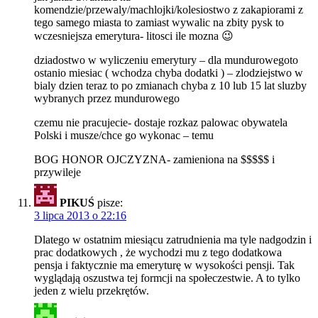
komendzie/przewaly/machlojki/kolesiostwo z zakapiorami z
tego samego miasta to zamiast wywalic na zbity pysk to
wczesniejsza emerytura- litosci ile mozna 😉
dziadostwo w wyliczeniu emerytury – dla mundurowegoto
ostanio miesiac ( wchodza chyba dodatki ) – zlodziejstwo w
bialy dzien teraz to po zmianach chyba z 10 lub 15 lat sluzby
wybranych przez mundurowego
czemu nie pracujecie- dostaje rozkaz palowac obywatela
Polski i musze/chce go wykonac – temu
BOG HONOR OJCZYZNA- zamieniona na $$$$$ i
przywileje
PIKUŚ
pisze:
3 lipca 2013 o 22:16
Dlatego w ostatnim miesiącu zatrudnienia ma tyle nadgodzin i
prac dodatkowych , że wychodzi mu z tego dodatkowa
pensja i faktycznie ma emeryturę w wysokości pensji. Tak
wyglądają oszustwa tej formcji na społeczestwie. A to tylko
jeden z wielu przekrętów.