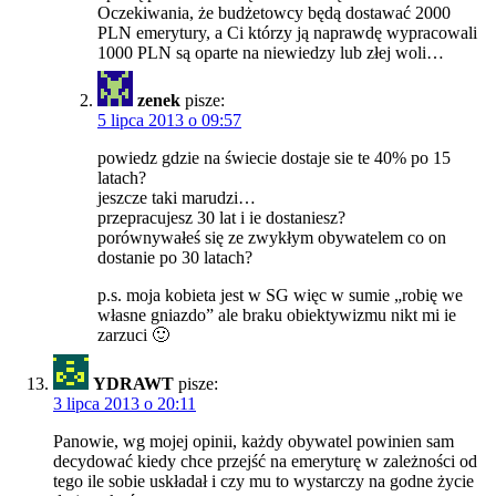
Oczekiwania, że budżetowcy będą dostawać 2000
PLN emerytury, a Ci którzy ją naprawdę wypracowali
1000 PLN są oparte na niewiedzy lub złej woli…
zenek
pisze:
5 lipca 2013 o 09:57
powiedz gdzie na świecie dostaje sie te 40% po 15
latach?
jeszcze taki marudzi…
przepracujesz 30 lat i ie dostaniesz?
porównywałeś się ze zwykłym obywatelem co on
dostanie po 30 latach?
p.s. moja kobieta jest w SG więc w sumie „robię we
własne gniazdo” ale braku obiektywizmu nikt mi ie
zarzuci 🙂
YDRAWT
pisze:
3 lipca 2013 o 20:11
Panowie, wg mojej opinii, każdy obywatel powinien sam
decydować kiedy chce przejść na emeryturę w zależności od
tego ile sobie uskładał i czy mu to wystarczy na godne życie