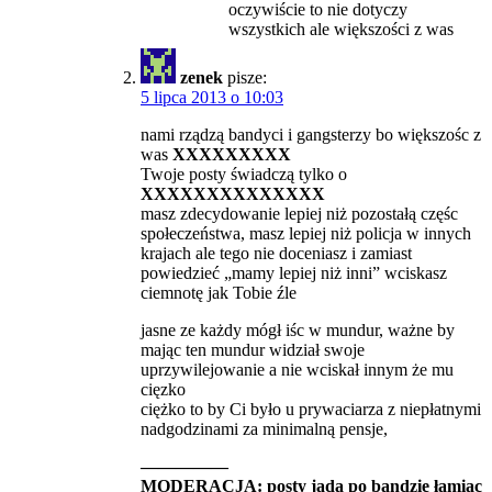
oczywiście to nie dotyczy
wszystkich ale większości z was
zenek
pisze:
5 lipca 2013 o 10:03
nami rządzą bandyci i gangsterzy bo większośc z
was
XXXXXXXXX
Twoje posty świadczą tylko o
XXXXXXXXXXXXXX
masz zdecydowanie lepiej niż pozostałą częśc
społeczeństwa, masz lepiej niż policja w innych
krajach ale tego nie doceniasz i zamiast
powiedzieć „mamy lepiej niż inni” wciskasz
ciemnotę jak Tobie źle
jasne ze każdy mógł iśc w mundur, ważne by
mając ten mundur widział swoje
uprzywilejowanie a nie wciskał innym że mu
cięzko
ciężko to by Ci było u prywaciarza z niepłatnymi
nadgodzinami za minimalną pensje,
—————
MODERACJA: posty jadą po bandzie łamiąc