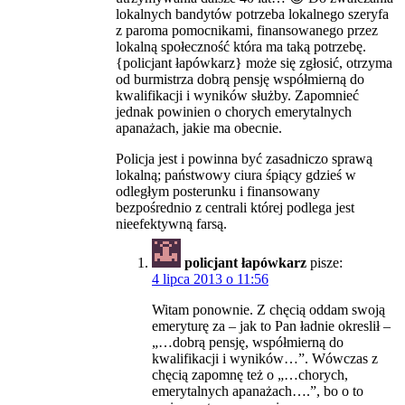
lokalnych bandytów potrzeba lokalnego szeryfa
z paroma pomocnikami, finansowanego przez
lokalną społeczność która ma taką potrzebę.
{policjant łapówkarz} może się zgłosić, otrzyma
od burmistrza dobrą pensję współmierną do
kwalifikacji i wyników służby. Zapomnieć
jednak powinien o chorych emerytalnych
apanażach, jakie ma obecnie.
Policja jest i powinna być zasadniczo sprawą
lokalną; państwowy ciura śpiący gdzieś w
odległym posterunku i finansowany
bezpośrednio z centrali której podlega jest
nieefektywną farsą.
policjant łapówkarz
pisze:
4 lipca 2013 o 11:56
Witam ponownie. Z chęcią oddam swoją
emeryturę za – jak to Pan ładnie okreslił –
„…dobrą pensję, współmierną do
kwalifikacji i wyników…”. Wówczas z
chęcią zapomnę też o „…chorych,
emerytalnych apanażach….”, bo o to