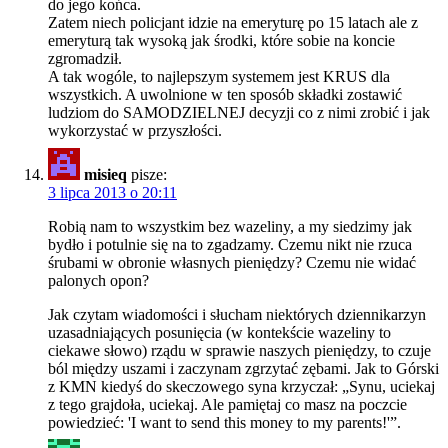
do jego końca.
Zatem niech policjant idzie na emeryturę po 15 latach ale z
emeryturą tak wysoką jak środki, które sobie na koncie
zgromadził.
A tak wogóle, to najlepszym systemem jest KRUS dla
wszystkich. A uwolnione w ten sposób składki zostawić
ludziom do SAMODZIELNEJ decyzji co z nimi zrobić i jak
wykorzystać w przyszłości.
misieq
pisze:
3 lipca 2013 o 20:11
Robią nam to wszystkim bez wazeliny, a my siedzimy jak
bydło i potulnie się na to zgadzamy. Czemu nikt nie rzuca
śrubami w obronie własnych pieniędzy? Czemu nie widać
palonych opon?
Jak czytam wiadomości i słucham niektórych dziennikarzyn
uzasadniających posunięcia (w kontekście wazeliny to
ciekawe słowo) rządu w sprawie naszych pieniędzy, to czuje
ból między uszami i zaczynam zgrzytać zębami. Jak to Górski
z KMN kiedyś do skeczowego syna krzyczał: „Synu, uciekaj
z tego grajdoła, uciekaj. Ale pamiętaj co masz na poczcie
powiedzieć: 'I want to send this money to my parents!'”.