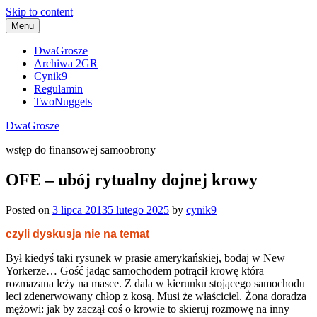
Skip to content
Menu
DwaGrosze
Archiwa 2GR
Cynik9
Regulamin
TwoNuggets
DwaGrosze
wstęp do finansowej samoobrony
OFE – ubój rytualny dojnej krowy
Posted on
3 lipca 2013
5 lutego 2025
by
cynik9
czyli dyskusja nie na temat
Był kiedyś taki rysunek w prasie amerykańskiej, bodaj w New
Yorkerze… Gość jadąc samochodem potrącił krowę która
rozmazana leży na masce. Z dala w kierunku stojącego samochodu
leci zdenerwowany chłop z kosą. Musi że właściciel. Żona doradza
mężowi: jak by zaczął coś o krowie to skieruj rozmowę na inny