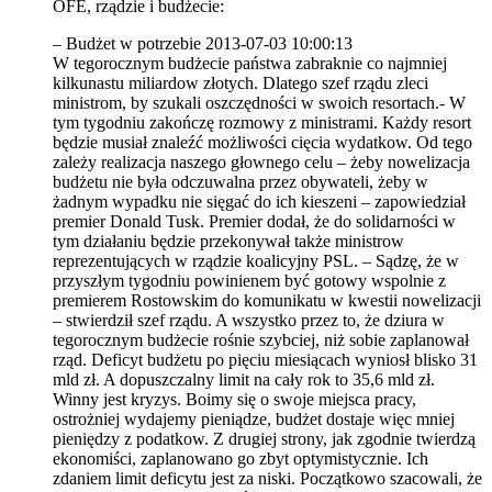
OFE, rządzie i budżecie:
– Budżet w potrzebie 2013-07-03 10:00:13
W tegorocznym budżecie państwa zabraknie co najmniej
kilkunastu miliardow złotych. Dlatego szef rządu zleci
ministrom, by szukali oszczędności w swoich resortach.- W
tym tygodniu zakończę rozmowy z ministrami. Każdy resort
będzie musiał znaleźć możliwości cięcia wydatkow. Od tego
zależy realizacja naszego głownego celu – żeby nowelizacja
budżetu nie była odczuwalna przez obywateli, żeby w
żadnym wypadku nie sięgać do ich kieszeni – zapowiedział
premier Donald Tusk. Premier dodał, że do solidarności w
tym działaniu będzie przekonywał także ministrow
reprezentujących w rządzie koalicyjny PSL. – Sądzę, że w
przyszłym tygodniu powinienem być gotowy wspolnie z
premierem Rostowskim do komunikatu w kwestii nowelizacji
– stwierdził szef rządu. A wszystko przez to, że dziura w
tegorocznym budżecie rośnie szybciej, niż sobie zaplanował
rząd. Deficyt budżetu po pięciu miesiącach wyniosł blisko 31
mld zł. A dopuszczalny limit na cały rok to 35,6 mld zł.
Winny jest kryzys. Boimy się o swoje miejsca pracy,
ostrożniej wydajemy pieniądze, budżet dostaje więc mniej
pieniędzy z podatkow. Z drugiej strony, jak zgodnie twierdzą
ekonomiści, zaplanowano go zbyt optymistycznie. Ich
zdaniem limit deficytu jest za niski. Początkowo szacowali, że