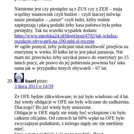
Nieistotne jest czy pieniądze są z ZUS czy z ZER – mają
wspólny mianownik czyli budżet – czyli inaczej mówiąc
nasze pieniądze – „nasze” czyli ludzi, który realnie
zapieprzają i płacą podatki żeby kasa państwa była pełna
pieniędzy. Tak na wszelki wypadek dodam:
https://www.mpolska24.pl/blogi/post/4702/jak-wladza-
oszukuje-obywateli-na-100-mld-zl-rocznie
W ogóle pomysł, żeby policjant miał możliwość przejścia na
emeryturę w wieku 30 kilku lat to jest jakaś paranoja. Nie
mam nic przeciwko żeby uzyskał prawo do emerytury po 15
latach pracy, ale prawo do jej pobierania powinna być taka
sama jak w przypadku innych obywateli – 67 lat.
haael
pisze:
3 lipca 2013 o 14:59
Że OFE będzie zlikwidowane, to już było wiadomo od 4 lat.
Już wtedy obligacje w OFE nie były wliczane do zadłużenia.
Dlaczego? Bo już wtedy były umorzone.
Obligacje w OFE nigdy nie miały być wykupione i to było
całkiem oficjalne. Od czterech lat 60% wpłat na OFE było
zwyczajnym podatkiem, z którego nigdy nic nie mieliśmy
mieć.