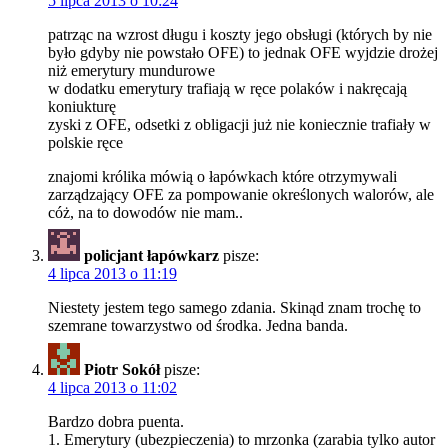
5 lipca 2013 o 10:24
patrząc na wzrost długu i koszty jego obsługi (których by nie
było gdyby nie powstało OFE) to jednak OFE wyjdzie drożej
niż emerytury mundurowe
w dodatku emerytury trafiają w ręce polaków i nakręcają
koniukturę
zyski z OFE, odsetki z obligacji już nie koniecznie trafiały w
polskie ręce
znajomi królika mówią o łapówkach które otrzymywali
zarządzający OFE za pompowanie określonych walorów, ale
cóż, na to dowodów nie mam..
policjant łapówkarz
pisze:
4 lipca 2013 o 11:19
Niestety jestem tego samego zdania. Skinąd znam trochę to
szemrane towarzystwo od środka. Jedna banda.
Piotr Sokół
pisze:
4 lipca 2013 o 11:02
Bardzo dobra puenta.
1. Emerytury (ubezpieczenia) to mrzonka (zarabia tylko autor