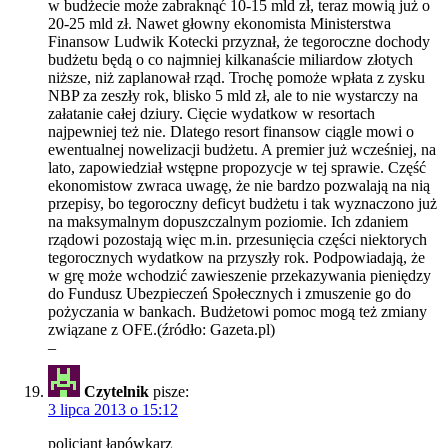
w budżecie może zabraknąć 10-15 mld zł, teraz mowią już o
20-25 mld zł. Nawet głowny ekonomista Ministerstwa
Finansow Ludwik Kotecki przyznał, że tegoroczne dochody
budżetu będą o co najmniej kilkanaście miliardow złotych
niższe, niż zaplanował rząd. Trochę pomoże wpłata z zysku
NBP za zeszły rok, blisko 5 mld zł, ale to nie wystarczy na
załatanie całej dziury. Cięcie wydatkow w resortach
najpewniej też nie. Dlatego resort finansow ciągle mowi o
ewentualnej nowelizacji budżetu. A premier już wcześniej, na
lato, zapowiedział wstępne propozycje w tej sprawie. Część
ekonomistow zwraca uwagę, że nie bardzo pozwalają na nią
przepisy, bo tegoroczny deficyt budżetu i tak wyznaczono już
na maksymalnym dopuszczalnym poziomie. Ich zdaniem
rządowi pozostają więc m.in. przesunięcia części niektorych
tegorocznych wydatkow na przyszły rok. Podpowiadają, że
w grę może wchodzić zawieszenie przekazywania pieniędzy
do Fundusz Ubezpieczeń Społecznych i zmuszenie go do
pożyczania w bankach. Budżetowi pomoc mogą też zmiany
związane z OFE.(źródło: Gazeta.pl)
–
Czytelnik
pisze:
3 lipca 2013 o 15:12
policjant łapówkarz