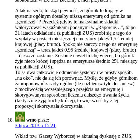
A tak na serio, to skąd pewność, że górnik fedrujący w
systemie ogólnym dostałby niższą emeryturę od górnika na
„górniczej” ? Przecież gdyby te maksymalne składki
waloryzować wskaźnikami podanymi w „Raporcie…”, to po
31 latach odkładania (z publikacji ZUS) zrobi się z tego do
wypłaty w postaci miesięcznej emerytury jakieś 1,5 średniej
krajowej (płacy brutto). Spokojnie starczy z tego na emeryturę
„górniczą” – teraz jakieś 0,95 średniej krajowej (płacy brutto)
– i jeszcze zostanie. Zostanie nawet trochę więcej, bo górnik
żyje nieco krócej i spędza na emeryturze średnio 251 miesięcy
(z publikacji ZUS).
To są dwa całkowicie odmienne systemy i w prosty sposób,
„na oko”, nie da się ich porównać. Myślę, że gdyby górnikom
zaproponować zasady ogólne (ile nazbierasz tyle dostaniesz)
z możliwością wcześniejszego przejścia na emeryturę i
skorygowanym sposobem liczenia dalszego trwania życia
(faktycznie żyją trochę krócej), to większość by z tej
propozycji skorzystała skorzystała.
wmo
pisze:
3 lipca 2013 o 15:21
Wkład tzw. Gazety Wyborczej w aktualną dyskusję o ZUS,