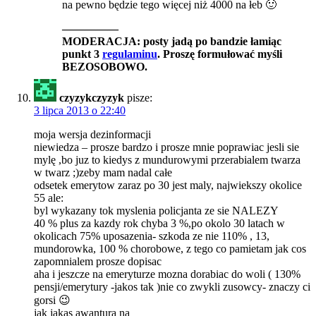
na pewno będzie tego więcej niż 4000 na łeb 🙂
—————
MODERACJA: posty jadą po bandzie łamiąc
punkt 3
regulaminu
. Proszę formułować myśli
BEZOSOBOWO.
czyzykczyzyk
pisze:
3 lipca 2013 o 22:40
moja wersja dezinformacji
niewiedza – prosze bardzo i prosze mnie poprawiac jesli sie
mylę ,bo juz to kiedys z mundurowymi przerabialem twarza
w twarz ;)zeby mam nadal całe
odsetek emerytow zaraz po 30 jest maly, najwiekszy okolice
55 ale:
byl wykazany tok myslenia policjanta ze sie NALEZY
40 % plus za kazdy rok chyba 3 %,po okolo 30 latach w
okolicach 75% uposazenia- szkoda ze nie 110% , 13,
mundorowka, 100 % chorobowe, z tego co pamietam jak cos
zapomnialem prosze dopisac
aha i jeszcze na emeryturze mozna dorabiac do woli ( 130%
pensji/emerytury -jakos tak )nie co zwykli zusowcy- znaczy ci
gorsi 😉
jak jakas awantura na