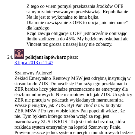
Z tego co wiem pomysł przekazania środków OFE
samym zainteresowanym przedstawiają Republikanie.
Na ile jest to wykonalne to inna bajka.
Dla mnie rozwiązanie z OFE to opcja „nic niemanie”
dla każdego.
Rząd zawija obligacje z OFE jednocześnie obniżając
limitu zadłużenia do 45%. My będziemy oskubani ale
Vincent też grosza z naszej kasy nie zobaczy.
policjant łapówkarz
pisze:
3 lipca 2013 o 11:47
Szanowny Autorze!
Zekład Emerytalno-Rentowy MSW jest odrębną instytucją w
stosunku do ZUS. Dopuścił się Pan rażącego przekłamania.
ZER bardzo liczy pieniadze przeznaczone na emerytury dla
służb mundurowych. Nie marnotrawi ich jak ZUS. Urzędnicy
ZER nie pracuja w pałacach wykładanych marmurami za
Wasze pieniądze, jak ZUS. Był Pan choć raz w budynku
ZER MSW ? Po tym wpisie który Pan popełnił widzę , że
nie. Tym bykiem którego trzeba wziąć za rogi jest
marnotrawny ZUS i KRUS. To jest studnia bez dna, która
rozkłada system emerytalny na łopatki Szanowny Panie.
Powiem jeszcze jedno: system emerytur mundurowych bedzie