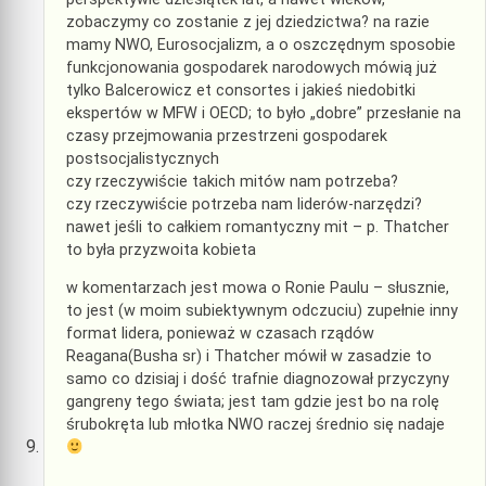
zobaczymy co zostanie z jej dziedzictwa? na razie
mamy NWO, Eurosocjalizm, a o oszczędnym sposobie
funkcjonowania gospodarek narodowych mówią już
tylko Balcerowicz et consortes i jakieś niedobitki
ekspertów w MFW i OECD; to było „dobre” przesłanie na
czasy przejmowania przestrzeni gospodarek
postsocjalistycznych
czy rzeczywiście takich mitów nam potrzeba?
czy rzeczywiście potrzeba nam liderów-narzędzi?
nawet jeśli to całkiem romantyczny mit – p. Thatcher
to była przyzwoita kobieta
w komentarzach jest mowa o Ronie Paulu – słusznie,
to jest (w moim subiektywnym odczuciu) zupełnie inny
format lidera, ponieważ w czasach rządów
Reagana(Busha sr) i Thatcher mówił w zasadzie to
samo co dzisiaj i dość trafnie diagnozował przyczyny
gangreny tego świata; jest tam gdzie jest bo na rolę
śrubokręta lub młotka NWO raczej średnio się nadaje