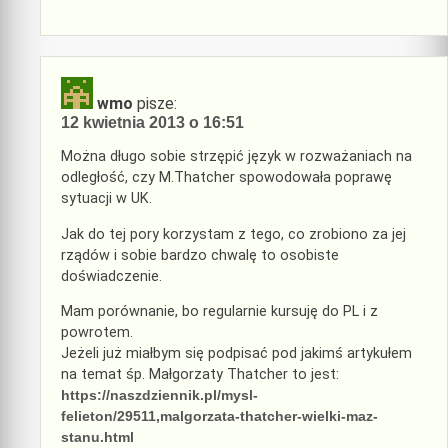
wmo
pisze:
12 kwietnia 2013 o 16:51
Można długo sobie strzępić język w rozważaniach na
odległość, czy M.Thatcher spowodowała poprawę
sytuacji w UK.
Jak do tej pory korzystam z tego, co zrobiono za jej
rządów i sobie bardzo chwalę to osobiste
doświadczenie.
Mam porównanie, bo regularnie kursuję do PL i z
powrotem.
Jeżeli już miałbym się podpisać pod jakimś artykułem
na temat śp. Małgorzaty Thatcher to jest:
https://naszdziennik.pl/mysl-
felieton/29511,malgorzata-thatcher-wielki-maz-
stanu.html