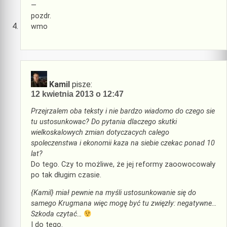
—
pozdr.
wmo
Kamil
pisze:
12 kwietnia 2013 o 12:47
Przejrzalem oba teksty i nie bardzo wiadomo do czego sie
tu ustosunkowac? Do pytania dlaczego skutki
wielkoskalowych zmian dotyczacych calego
spoleczenstwa i ekonomii kaza na siebie czekac ponad 10
lat?
Do tego. Czy to możliwe, że jej reformy zaoowocowały
po tak długim czasie.
{Kamil} miał pewnie na myśli ustosunkowanie się do
samego Krugmana więc mogę być tu zwięzły: negatywne…
Szkoda czytać…
I do tego.