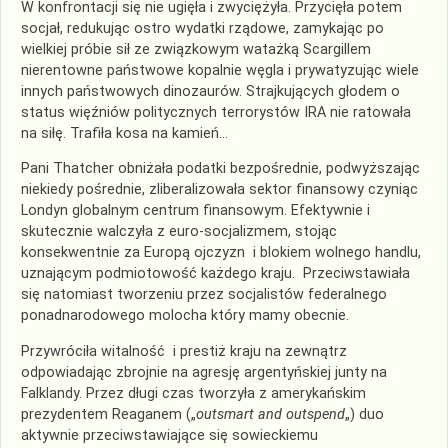
W konfrontacji się nie ugięła i zwyciężyła. Przycięła potem
socjał, redukując ostro wydatki rządowe, zamykając po
wielkiej próbie sił ze związkowym watażką Scargillem
nierentowne państwowe kopalnie węgla i prywatyzując wiele
innych państwowych dinozaurów. Strajkujących głodem o
status więźniów politycznych terrorystów IRA nie ratowała
na siłę. Trafiła kosa na kamień…
Pani Thatcher obniżała podatki bezpośrednie, podwyższając
niekiedy pośrednie, zliberalizowała sektor finansowy czyniąc
Londyn globalnym centrum finansowym. Efektywnie i
skutecznie walczyła z euro-socjalizmem, stojąc
konsekwentnie za Europą ojczyzn i blokiem wolnego handlu,
uznającym podmiotowość każdego kraju. Przeciwstawiała
się natomiast tworzeniu przez socjalistów federalnego
ponadnarodowego molocha który mamy obecnie.
Przywróciła witalność i prestiż kraju na zewnątrz
odpowiadając zbrojnie na agresję argentyńskiej junty na
Falklandy. Przez długi czas tworzyła z amerykańskim
prezydentem Reaganem („
outsmart and outspend
„) duo
aktywnie przeciwstawiające się sowieckiemu