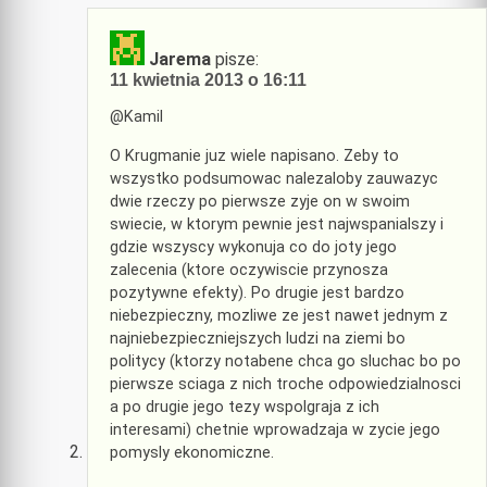
Jarema
pisze:
11 kwietnia 2013 o 16:11
@Kamil
O Krugmanie juz wiele napisano. Zeby to
wszystko podsumowac nalezaloby zauwazyc
dwie rzeczy po pierwsze zyje on w swoim
swiecie, w ktorym pewnie jest najwspanialszy i
gdzie wszyscy wykonuja co do joty jego
zalecenia (ktore oczywiscie przynosza
pozytywne efekty). Po drugie jest bardzo
niebezpieczny, mozliwe ze jest nawet jednym z
najniebezpieczniejszych ludzi na ziemi bo
politycy (ktorzy notabene chca go sluchac bo po
pierwsze sciaga z nich troche odpowiedzialnosci
a po drugie jego tezy wspolgraja z ich
interesami) chetnie wprowadzaja w zycie jego
pomysly ekonomiczne.