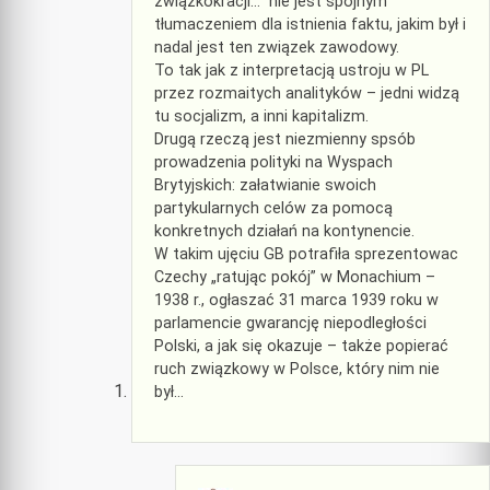
związkokracji…” nie jest spójnym
tłumaczeniem dla istnienia faktu, jakim był i
nadal jest ten związek zawodowy.
To tak jak z interpretacją ustroju w PL
przez rozmaitych analityków – jedni widzą
tu socjalizm, a inni kapitalizm.
Drugą rzeczą jest niezmienny spsób
prowadzenia polityki na Wyspach
Brytyjskich: załatwianie swoich
partykularnych celów za pomocą
konkretnych działań na kontynencie.
W takim ujęciu GB potrafiła sprezentowac
Czechy „ratując pokój” w Monachium –
1938 r., ogłaszać 31 marca 1939 roku w
parlamencie gwarancję niepodległości
Polski, a jak się okazuje – także popierać
ruch związkowy w Polsce, który nim nie
był…