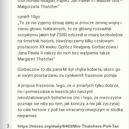
USA Ronald Reagan, Papież Jan Paweł II i właśnie ona –
Małgorzata Thatcher.”
cynik9 10go:
„To że nie żyjemy dzisiaj dalej w zmorze zimnej wojny i
cieniu głowic nuklearnych, to że główny rozsadnik
socjalizmu jakim był ZSRR odszedł w miarę bezboleśnie
na śmietnik historii, zawdzięczamy kilku czołowym
postaciom XX wieku. Oprócz Reagana, Gorbaczowa i
Jana Pawła II należy do nich bez wątpienia także
Margaret Thatcher.”
Gorbaczow to dla pana M. byl chyba kobieta, skoro go
w swym powtarzaniu za cynikiem9 frazesow pomija.
A propos frazesow, tego, ze o zmarlych tylko dobrze,
no i pomieszania w kwestii plci naszych
nieodzalowanych bohaterow (no i tego, ze mezczyzne
poznaje sie niby po tym, jak konczy, a nie jak zyczyna)
to cala historie z poll tax stracamy niniejszym w slodka
niepamiec:
https://mises.org/daily/6403/Mrs-Thatchers-Poll-Tax