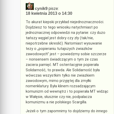
pisze:
cynik9
18 kwietnia 2013 o 14:30
To akurat kiepski przykład niejednoznaczności.
Dojdziesz to tego wniosku natychmiast po
jednoznacznej odpowiedzi na pytanie: czy duzo
tańszy węgiel jest dobry czy zły (tak/nie,
niepotrzebne skreslić). Natomiast wysuwanie
tezy o „popieraniu tutajszych zwiazków
zawodowych” jest – powiedzmy sobie szczerze
– nonsensem świadczącym o tym że czas
zaciera pamięć. MT ostentacyjnie popierała
Solidarność, to prawda. Ale Solidarność była
wówczas wszystkim tylko nie zwiazkiem
zawodowym, mimo przyjętej dla zmyłki
nomenklatury. Była klinem rozsadzającym
komunizm od wewnątrz i to popierała MT widząc
w Wałęsie, słusznie czy nie, podpalacza
komunizmu a nie polskiego Scargilla.
Jeżeli o tym zapomnimy to dojdziemy do innego