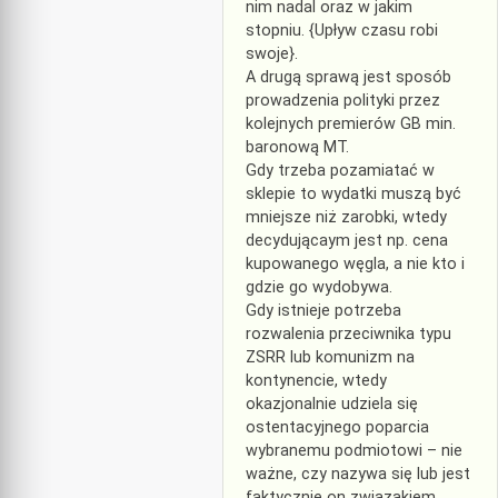
nim nadal oraz w jakim
stopniu. {Upływ czasu robi
swoje}.
A drugą sprawą jest sposób
prowadzenia polityki przez
kolejnych premierów GB min.
baronową MT.
Gdy trzeba pozamiatać w
sklepie to wydatki muszą być
mniejsze niż zarobki, wtedy
decydującaym jest np. cena
kupowanego węgla, a nie kto i
gdzie go wydobywa.
Gdy istnieje potrzeba
rozwalenia przeciwnika typu
ZSRR lub komunizm na
kontynencie, wtedy
okazjonalnie udziela się
ostentacyjnego poparcia
wybranemu podmiotowi – nie
ważne, czy nazywa się lub jest
faktycznie on związakiem