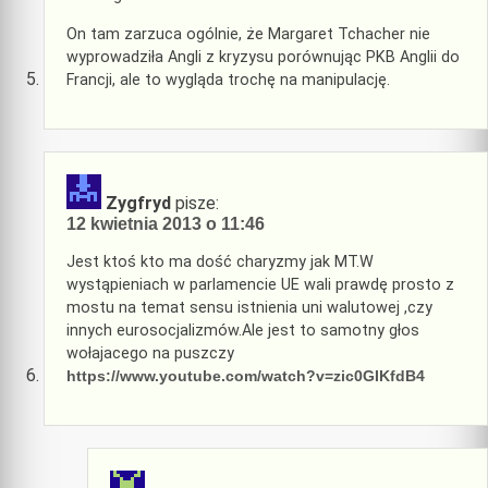
On tam zarzuca ogólnie, że Margaret Tchacher nie
wyprowadziła Angli z kryzysu porównując PKB Anglii do
Francji, ale to wygląda trochę na manipulację.
Zygfryd
pisze:
12 kwietnia 2013 o 11:46
Jest ktoś kto ma dość charyzmy jak MT.W
wystąpieniach w parlamencie UE wali prawdę prosto z
mostu na temat sensu istnienia uni walutowej ,czy
innych eurosocjalizmów.Ale jest to samotny głos
wołajacego na puszczy
https://www.youtube.com/watch?v=zic0GIKfdB4