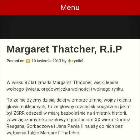
Skip
Menu
to
content
Margaret Thatcher, R.i.P
Posted on
10 kwietnia 2013
by
cynik9
W wieku 87 lat zmarła Margaret Thatcher, wielki leader
wolnego świata, orędowniczka wolności i wolnego rynku.
To że nie żyjemy dzisiaj dalej w zmorze zimnej wojny i cieniu
głowic nuklearnych, to że główny rozsadnik socjalizmu jakim
był ZSRR odszedł w miarę bezboleśnie na śmietnik historii,
zawdzięczamy kilku czołowym postaciom XX wieku. Oprócz
Reagana, Gorbaczowa i Jana Pawła II należy do nich bez
wątpienia także Margaret Thatcher.