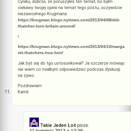
Cyniku, dobrze, ze poruszyłeś ten temat, bo byłm
ciekawy twojej opinii na temat tego postu, oczywiście
niezawodnego Krugmana:
https://krugman.blogs.nytimes.com/2013/04/08/did-
thatcher-turn-britain-around/
i
https://krugman.blogs.nytimes.com/2013/04/10/marga
ret-thatchers-true-heir/
Jak byś się do tgo ustosunkował? Ja szczerze mówiąc
nie wiem co miałbym odpowiedziec podczas dyskusji
na żywo.
Pozdrawiam
Kamil
Takie Jeden Łoś
pisze:
11 kwietnia 2013 o 12:39