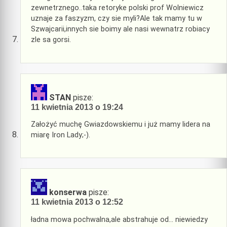
zewnetrznego..taka retoryke polski prof Wolniewicz
uznaje za faszyzm, czy sie myli?Ale tak mamy tu w
Szwajcarii,innych sie boimy ale nasi wewnatrz robiacy
zle sa gorsi.
STAN
pisze:
11 kwietnia 2013 o 19:24
Założyć muchę Gwiazdowskiemu i już mamy lidera na
miarę Iron Lady;-).
konserwa
pisze:
11 kwietnia 2013 o 12:52
ładna mowa pochwalna,ale abstrahuje od… niewiedzy