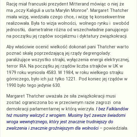
Rację miał francuski prezydent Mitterand mówiąc o niej że
ma „oczy Kaliguli a usta Marylin Monroe”. Margaret Thatcher
miała wizję, wiedziała czego chce, i wizję tę konsekwentnie
realizowała. Była to wizja wolności, wolnego rynku i swobód
jednostki, diametralnie różna od wszechwładnie panującego
na początku jej rządów socjalizmu i dyktatury związkokracji.
Aby właściwie ocenić wielkość dokonań pani Thatcher warto
poznać skalę poprzedzającą jej rządy degrengolady:
paraliżujące wszystko strajki, wyłączenia energii elektrycznej,
terror IRA. Na początku jej rządów liczba strajków w UK w
1979 roku wyniosła 4583. W 1984, w roku wielkiego strajku
górniczego, było ich już tylko 1221. Pod koniec jej rządów w
1990 było tego jedynie 630.
Margaret Thatcher uważała że siła związkokracji musi
zostać ograniczona bo w przeciwnym razie zagrozi ona
demokracji parlamentarnej w którą wierzyła.
I bez Falklandów
też musimy walczyć z wrogiem. Musimy być zawsze świadomi
wroga wewnętrznego, który jest znacznie trudniejszy do
zwalczenia i znacznie groźniejszym dla wolności
– powiedziała.