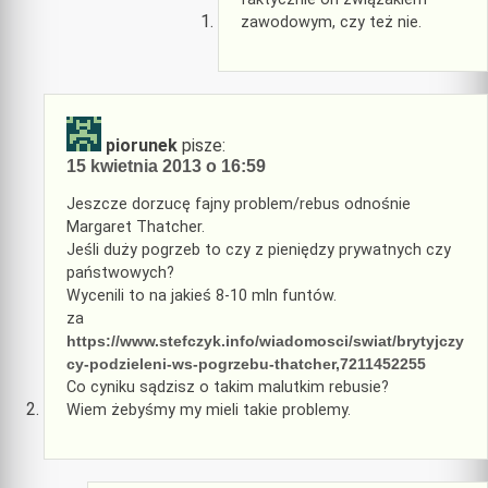
zawodowym, czy też nie.
piorunek
pisze:
15 kwietnia 2013 o 16:59
Jeszcze dorzucę fajny problem/rebus odnośnie
Margaret Thatcher.
Jeśli duży pogrzeb to czy z pieniędzy prywatnych czy
państwowych?
Wycenili to na jakieś 8-10 mln funtów.
za
https://www.stefczyk.info/wiadomosci/swiat/brytyjczy
cy-podzieleni-ws-pogrzebu-thatcher,7211452255
Co cyniku sądzisz o takim malutkim rebusie?
Wiem żebyśmy my mieli takie problemy.