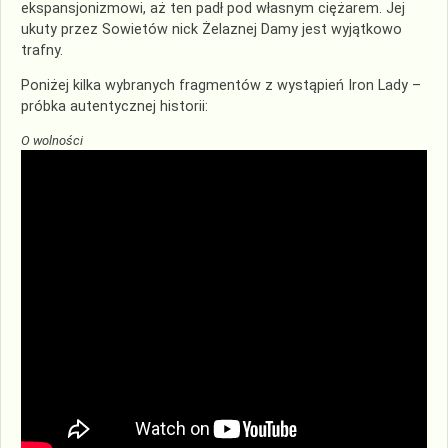
ekspansjonizmowi, aż ten padł pod własnym ciężarem. Jej
ukuty przez Sowietów nick Żelaznej Damy jest wyjątkowo
trafny.
Poniżej kilka wybranych fragmentów z wystąpień Iron Lady –
próbka autentycznej historii:
O wolności