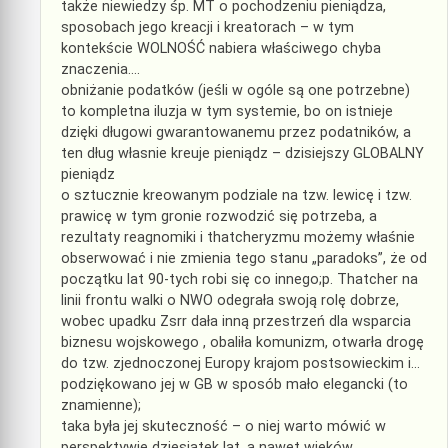
także niewiedzy śp. MT o pochodzeniu pieniądza,
sposobach jego kreacji i kreatorach – w tym
kontekście WOLNOŚĆ nabiera właściwego chyba
znaczenia….
obniżanie podatków (jeśli w ogóle są one potrzebne)
to kompletna iluzja w tym systemie, bo on istnieje
dzięki długowi gwarantowanemu przez podatników, a
ten dług własnie kreuje pieniądz – dzisiejszy GLOBALNY
pieniądz
o sztucznie kreowanym podziale na tzw. lewicę i tzw.
prawicę w tym gronie rozwodzić się potrzeba, a
rezultaty reagnomiki i thatcheryzmu możemy właśnie
obserwować i nie zmienia tego stanu „paradoks”, że od
początku lat 90-tych robi się co innego;p. Thatcher na
linii frontu walki o NWO odegrała swoją rolę dobrze,
wobec upadku Zsrr dała inną przestrzeń dla wsparcia
biznesu wojskowego , obaliła komunizm, otwarła drogę
do tzw. zjednoczonej Europy krajom postsowieckim i…
podziękowano jej w GB w sposób mało elegancki (to
znamienne);
taka była jej skuteczność – o niej warto mówić w
perspektywie dziesiątek lat, a nawet wieków,