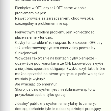
Pieniądze w OFE, czy też OFE same w sobie
problemem nie jest.
Nawet prowizje za zarządzaniem, choć wysokie,
szczególnym problemem nie są.
Pierwotnym źródłem problemu jest konieczność
płacenia emerytur dziś.
Gdyby ten „problem” rozwiązać, to z czasem OFE czy
też zreformowany system emerytalny pewnie by
funkcjonował.
Wówczas faktycznie na kontach byłby pieniądze –
oczywiście pod warunkiem że OFE kupowałoby zwykłe
a nie jakieś specjalne obligacje. Zwykłe, czyli takie które
można sprzedać na otwartym rynku a państwo będzie
musiało je wykupić.
Ale wracając do emerytur.
Skoro już dzis system jest niezbilansowany, to w
przyszłości będzie tylko gorzej.
„Idealny” publiczny system emerytalny to „emeryci
dostają dokładnie tyle ile oddadzą dzisiejsi pracujący.