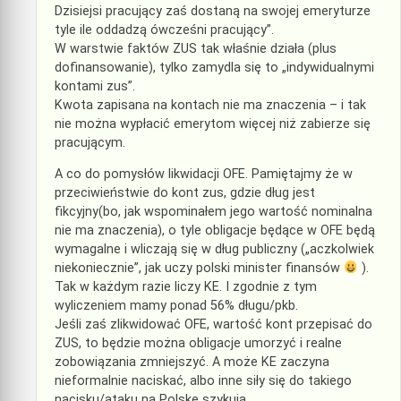
Dzisiejsi pracujący zaś dostaną na swojej emeryturze
tyle ile oddadzą ówcześni pracujący”.
W warstwie faktów ZUS tak właśnie działa (plus
dofinansowanie), tylko zamydla się to „indywidualnymi
kontami zus”.
Kwota zapisana na kontach nie ma znaczenia – i tak
nie można wypłacić emerytom więcej niż zabierze się
pracującym.
A co do pomysłów likwidacji OFE. Pamiętajmy że w
przeciwieństwie do kont zus, gdzie dług jest
fikcyjny(bo, jak wspominałem jego wartość nominalna
nie ma znaczenia), o tyle obligacje będące w OFE będą
wymagalne i wliczają się w dług publiczny („aczkolwiek
niekoniecznie”, jak uczy polski minister finansów
).
Tak w każdym razie liczy KE. I zgodnie z tym
wyliczeniem mamy ponad 56% długu/pkb.
Jeśli zaś zlikwidować OFE, wartość kont przepisać do
ZUS, to będzie można obligacje umorzyć i realne
zobowiązania zmniejszyć. A może KE zaczyna
nieformalnie naciskać, albo inne siły się do takiego
nacisku/ataku na Polskę szykują