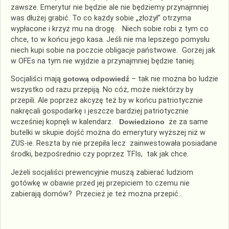
zawsze. Emerytur nie będzie ale nie będziemy przynajmniej
was dłużej grabić. To co każdy sobie „złożył” otrzyma
wypłacone i krzyż mu na drogę. Niech sobie robi z tym co
chce, to w końcu jego kasa. Jeśli nie ma lepszego pomysłu
niech kupi sobie na poczcie obligacje państwowe. Gorzej jak
w OFEs na tym nie wyjdzie a przynajmniej będzie taniej.
Socjaliści mają
gotową odpowiedź
– tak nie można bo ludzie
wszystko od razu przepiją. No cóż, może niektórzy by
przepili. Ale poprzez akcyzę też by w końcu patriotycznie
nakręcali gospodarkę i jeszcze bardziej patriotycznie
wcześniej kopnęli w kalendarz.
Dowiedziono
że za same
butelki w skupie dojść można do emerytury wyższej niż w
ZUS-ie. Reszta by nie przepiła lecz zainwestowała posiadane
środki, bezpośrednio czy poprzez TFIs, tak jak chce.
Jeżeli socjaliści prewencyjnie muszą zabierać ludziom
gotówkę w obawie przed jej przepiciem to czemu nie
zabierają domów? Przecież je też można przepić…