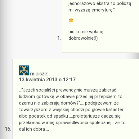
jednorazowo ekstra to policzą
mi wyższą emeryturę.”
nic im nie wpłacę
dobrowolnie(!)
m
pisze:
13 kwietnia 2013 o 12:17
…”Jeżeli socjaliści prewencyjnie muszą zabierać
ludziom gotówkę w obawie przed jej przepiciem to
czemu nie zabierają domów?”…. podejrzewam że
towarzyszom z wiejskiej chodzi po głowie kataster
albo podatek od spadku ….proletariusze dadzą się
przekonać w imię sprawiedliwości społecznej i że to
dal ich dobra …