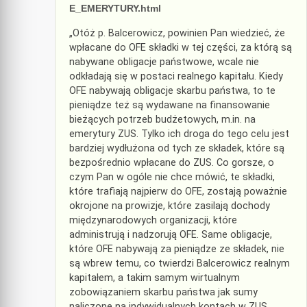
E_EMERYTURY.html
„Otóż p. Balcerowicz, powinien Pan wiedzieć, że
wpłacane do OFE składki w tej części, za którą są
nabywane obligacje państwowe, wcale nie
odkładają się w postaci realnego kapitału. Kiedy
OFE nabywają obligacje skarbu państwa, to te
pieniądze też są wydawane na finansowanie
bieżących potrzeb budżetowych, m.in. na
emerytury ZUS. Tylko ich droga do tego celu jest
bardziej wydłużona od tych ze składek, które są
bezpośrednio wpłacane do ZUS. Co gorsze, o
czym Pan w ogóle nie chce mówić, te składki,
które trafiają najpierw do OFE, zostają poważnie
okrojone na prowizje, które zasilają dochody
międzynarodowych organizacji, które
administrują i nadzorują OFE. Same obligacje,
które OFE nabywają za pieniądze ze składek, nie
są wbrew temu, co twierdzi Balcerowicz realnym
kapitałem, a takim samym wirtualnym
zobowiązaniem skarbu państwa jak sumy
naliczone na indywidualnych kontach w ZUS.