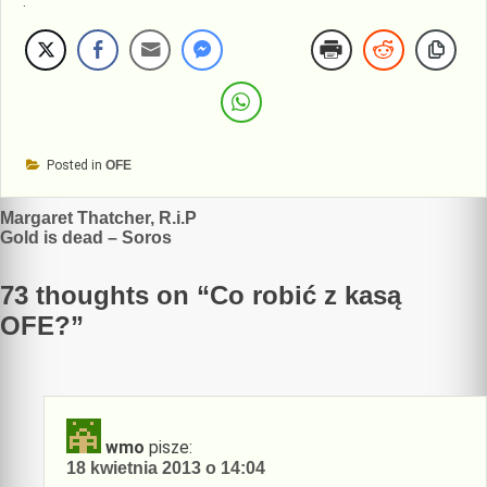
.
Posted in
OFE
Nawigacja
Margaret Thatcher, R.i.P
Gold is dead – Soros
wpisu
73 thoughts on “
Co robić z kasą
OFE?
”
wmo
pisze:
18 kwietnia 2013 o 14:04