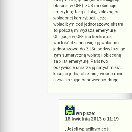
obecnie w OFE): ZUS mi obiecuje
emeryturę taką a taką, zależną od
wpłaconej kontrybucji. Jeżeli
wpłaciłbym coś jednorazowo ekstra
to policzą mi wyższą emeryturę.
Obligacja w OFE ma konkretną
wartość dzienną więc ją wpłacam
jednorazowo do ZUSu podwyższając
tym sumaryczną wpłatę i obiecaną
za x lat emeryturę. Państwo
oczywiście umarza ją natychmiast,
kasując jedną obietnicę wobec mnie
a zwiekszając odpowiednio drugą.
wn
pisze:
18 kwietnia 2013 o 11:19
„Jeżeli wpłaciłbym coś