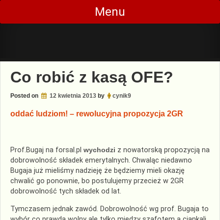
Skip
Menu
to
content
Co robić z kasą OFE?
Posted on
12 kwietnia 2013
by
cynik9
oddać ludziom! – rewolucyjna propozycja 2GR
Prof.Bugaj na forsal.pl
wychodzi
z nowatorską propozycją na
dobrowolność składek emerytalnych. Chwaląc niedawno
Bugaja już mieliśmy nadzieję że będziemy mieli okazję
chwalić go ponownie, bo postulujemy przecież w 2GR
dobrowolność tych składek od lat.
Tymczasem jednak zawód. Dobrowolność wg prof. Bugaja to
wybór co prawda wolny ale tylko między szafotem a cjankali,