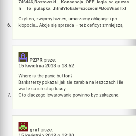
746446,Rostowski__Koncepcja_OFE_legla_w_gruzac
h__To_pulapka_.html?lokale=szczecin#BoxWiadTxt
Czyli co, zwijamy biznes, umarzamy obligacje i po
kłopocie… Akcje się sprzeda – też deficyt zmniejszą.
PZPR
pisze:
15 kwietnia 2013 o 18:52
Where is the panic button?
Banksterzy pokazali jak sie zarabia na leszczach i ile
warte sa ich stop lossy…
Oto dlaczego lewarowanie powinno byc zakazane.
graf
pisze:
15 kwietnia 2013 o 13:30