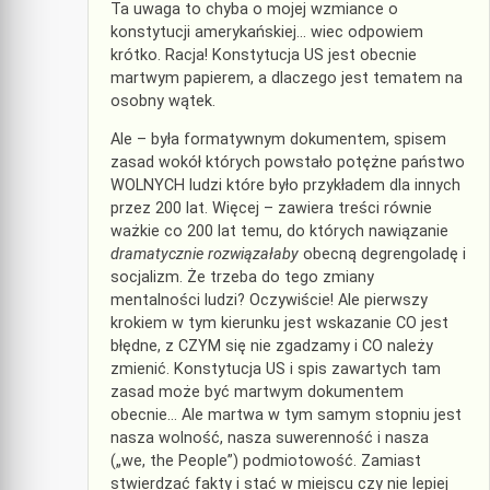
Ta uwaga to chyba o mojej wzmiance o
konstytucji amerykańskiej… wiec odpowiem
krótko. Racja! Konstytucja US jest obecnie
martwym papierem, a dlaczego jest tematem na
osobny wątek.
Ale – była formatywnym dokumentem, spisem
zasad wokół których powstało potężne państwo
WOLNYCH ludzi które było przykładem dla innych
przez 200 lat. Więcej – zawiera treści równie
ważkie co 200 lat temu, do których nawiązanie
dramatycznie rozwiązałaby
obecną degrengoladę i
socjalizm. Że trzeba do tego zmiany
mentalności ludzi? Oczywiście! Ale pierwszy
krokiem w tym kierunku jest wskazanie CO jest
błędne, z CZYM się nie zgadzamy i CO należy
zmienić. Konstytucja US i spis zawartych tam
zasad może być martwym dokumentem
obecnie… Ale martwa w tym samym stopniu jest
nasza wolność, nasza suwerenność i nasza
(„we, the People”) podmiotowość. Zamiast
stwierdzać fakty i stać w miejscu czy nie lepiej