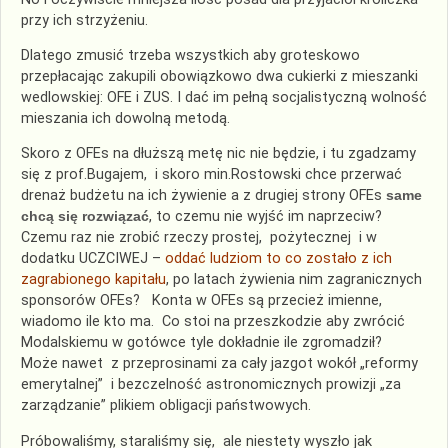
przy ich strzyżeniu.
Dlatego zmusić trzeba wszystkich aby groteskowo
przepłacając zakupili obowiązkowo dwa cukierki z mieszanki
wedlowskiej: OFE i ZUS. I dać im pełną socjalistyczną wolność
mieszania ich dowolną metodą.
Skoro z OFEs na dłuższą metę nic nie będzie, i tu zgadzamy
się z prof.Bugajem, i skoro min.Rostowski chce przerwać
drenaż budżetu na ich żywienie a z drugiej strony OFEs
same
chcą się rozwiązać
, to czemu nie wyjść im naprzeciw?
Czemu raz nie zrobić rzeczy prostej, pożytecznej i w
dodatku UCZCIWEJ –
oddać ludziom to co zostało z ich
zagrabionego kapitału
, po latach żywienia nim zagranicznych
sponsorów OFEs? Konta w OFEs są przecież imienne,
wiadomo ile kto ma. Co stoi na przeszkodzie aby zwrócić
Modalskiemu w gotówce tyle dokładnie ile zgromadził?
Może nawet z przeprosinami za cały jazgot wokół „reformy
emerytalnej” i bezczelność astronomicznych prowizji „za
zarządzanie” plikiem obligacji państwowych.
Próbowaliśmy, staraliśmy się, ale niestety wyszło jak