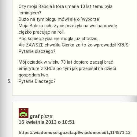
Czy moja Babcia która umarła 10 lat temu była
lemingiem?
Dużo na tym blogu mówi się o 'wyborze’.
Moja Babcia całe życie przeżyła na wsi naprawdę
ciężko pracując na roli.
Pod koniec życia nie mogła już chodzić.
Ale ZAWSZE chwaliła Gierka za to że wprowadził KRUS.
Pytanie dlaczego?
Mój dziadek w wieku 73 lat dopiero zaczął brać
emeryture z KRUS po tym jak przepisał na dzieci
gospodarstwo.
Pytanie Dlaczego?
graf
pisze:
16 kwietnia 2013 o 10:51
https://wiadomosci.gazeta.pl/wiadomosci/1,114871,13