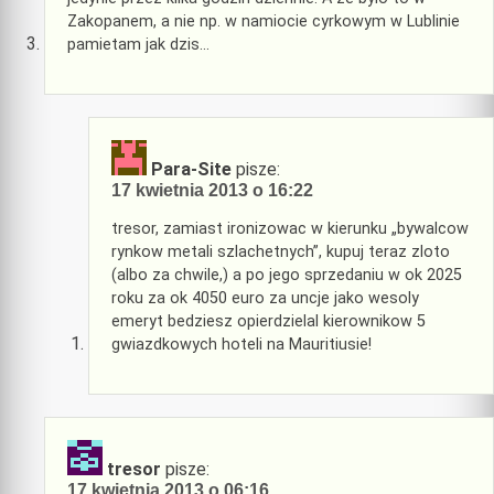
Zakopanem, a nie np. w namiocie cyrkowym w Lublinie
pamietam jak dzis…
Para-Site
pisze:
17 kwietnia 2013 o 16:22
tresor, zamiast ironizowac w kierunku „bywalcow
rynkow metali szlachetnych”, kupuj teraz zloto
(albo za chwile,) a po jego sprzedaniu w ok 2025
roku za ok 4050 euro za uncje jako wesoly
emeryt bedziesz opierdzielal kierownikow 5
gwiazdkowych hoteli na Mauritiusie!
tresor
pisze:
17 kwietnia 2013 o 06:16