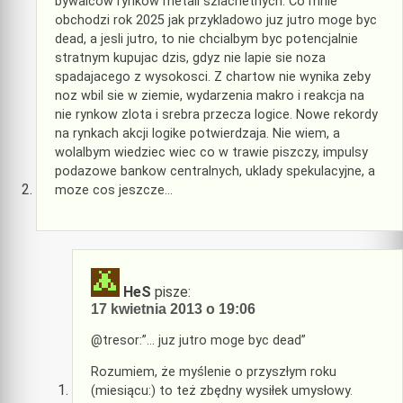
bywalcow rynkow metali szlachetnych. Co mnie
obchodzi rok 2025 jak przykladowo juz jutro moge byc
dead, a jesli jutro, to nie chcialbym byc potencjalnie
stratnym kupujac dzis, gdyz nie lapie sie noza
spadajacego z wysokosci. Z chartow nie wynika zeby
noz wbil sie w ziemie, wydarzenia makro i reakcja na
nie rynkow zlota i srebra przecza logice. Nowe rekordy
na rynkach akcji logike potwierdzaja. Nie wiem, a
wolalbym wiedziec wiec co w trawie piszczy, impulsy
podazowe bankow centralnych, uklady spekulacyjne, a
moze cos jeszcze…
HeS
pisze:
17 kwietnia 2013 o 19:06
@tresor:”… juz jutro moge byc dead”
Rozumiem, że myślenie o przyszłym roku
(miesiącu:) to też zbędny wysiłek umysłowy.