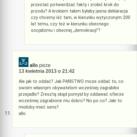
przestać potwierdzać fakty i zrobić krok do
przodu? A krokiem takim byłaby jasna deklaracja
czy chcemy iść tam, w kierunku wytyczonym 200
lat temu, czy też w kierunku obecnego
socjalizmu i obecnej „demokracji”?
allo
pisze:
13 kwietnia 2013 o 21:42
Ale jak to oddać? Jak PAŃSTWO może oddać to, co
swoim własnym obywatelom wcześniej zagrabiłoi
przejadło? Zresztą skąd pomysł by oddawać ofierze
wcześniej zagrabione mu dobro? No po co? Jaki to
miołoby mieć sens?
allo