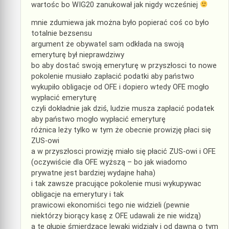
wartośc bo WIG20 zanukował jak nigdy wcześniej
mnie zdumiewa jak można było popierać coś co było
totalnie bezsensu
argument że obywatel sam odkłada na swoją
emeryturę był nieprawdziwy
bo aby dostać swoją emeryturę w przyszłosci to nowe
pokolenie musiało zapłacić podatki aby państwo
wykupiło obligacje od OFE i dopiero wtedy OFE mogło
wypłacić emeryturę
czyli dokładnie jak dziś, ludzie musza zapłacić podatek
aby państwo mogło wypłacić emeryturę
różnica leży tylko w tym że obecnie prowizję płaci się
ZUS-owi
a w przyszłosci prowizję miało się płacić ZUS-owi i OFE
(oczywiście dla OFE wyższą – bo jak wiadomo
prywatne jest bardziej wydajne haha)
i tak zawsze pracujące pokolenie musi wykupywac
obligacje na emerytury i tak
prawicowi ekonomiści tego nie widzieli (pewnie
niektórzy biorący kasę z OFE udawali że nie widzą)
a te głupie śmierdzące lewaki widziały i od dawna o tym