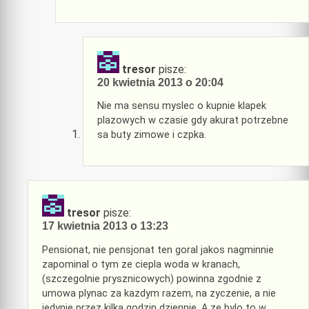
tresor
pisze:
20 kwietnia 2013 o 20:04
Nie ma sensu myslec o kupnie klapek
plazowych w czasie gdy akurat potrzebne
sa buty zimowe i czpka.
tresor
pisze:
17 kwietnia 2013 o 13:23
Pensionat, nie pensjonat ten goral jakos nagminnie
zapominal o tym ze ciepla woda w kranach,
(szczegolnie prysznicowych) powinna zgodnie z
umowa plynac za kazdym razem, na zyczenie, a nie
jedynie przez kilka godzin dziennie. A ze bylo to w