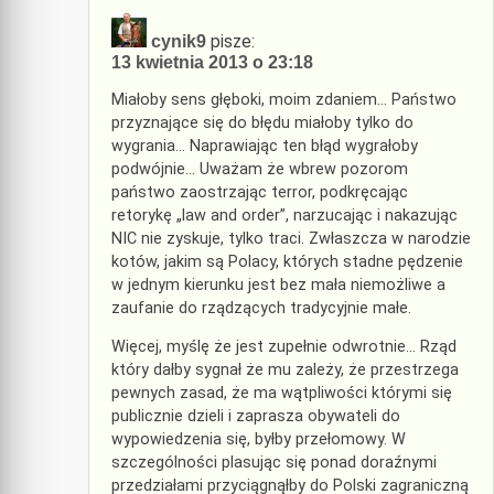
pisze:
cynik9
13 kwietnia 2013 o 23:18
Miałoby sens głęboki, moim zdaniem… Państwo
przyznające się do błędu miałoby tylko do
wygrania… Naprawiając ten błąd wygrałoby
podwójnie… Uważam że wbrew pozorom
państwo zaostrzając terror, podkręcając
retorykę „law and order”, narzucając i nakazując
NIC nie zyskuje, tylko traci. Zwłaszcza w narodzie
kotów, jakim są Polacy, których stadne pędzenie
w jednym kierunku jest bez mała niemożliwe a
zaufanie do rządzących tradycyjnie małe.
Więcej, myślę że jest zupełnie odwrotnie… Rząd
który dałby sygnał że mu zależy, że przestrzega
pewnych zasad, że ma wątpliwości którymi się
publicznie dzieli i zaprasza obywateli do
wypowiedzenia się, byłby przełomowy. W
szczególności plasując się ponad doraźnymi
przedziałami przyciągnąłby do Polski zagraniczną