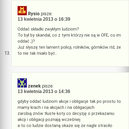
Rysio
pisze:
13 kwietnia 2013 o 16:39
Oddać składki zwykłym ludziom?
To był by skandal, co z tymi którzy nie są w OFE, co im
oddać ;)?
Już słyszę ten lament policji, rolników, górników itd, że
to nie tak miało być…
zenek
pisze:
13 kwietnia 2013 o 14:36
gdyby oddać ludziom akcje i obligacje tak po prostu to
mamy krach i na akcjach i na obligacjach
zarobią znów tłuste koty co decyzję o przekazaniu
akcji i obligacji poznają wcześniej
a to co ludzie dostaną okaże się że nagle straciło