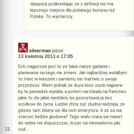
diasporę podkreślając że z definicji nie ma
lepszego miejsca dla polskiego biznesu niż
Polska. To wystarczy…
silverman
pisze:
13 kwietnia 2013 o 17:05
Ech, najgorsze jest to ze takie nasze gadanie i
planiwanie niczego nie zmieni. Jak najbardziej wolalbym
to miec w kieszeni i samemu sie martwic o swoja
przyszlosc. Wiem jednak ze duza ilosc osob najpierw
by te pieniadze wydala, a potem narzekala na Panstwo
jakie to zle jakie niedobre, bo pozostawia ja bez
srodkow do zycia. Ludzie chca zyc zludna nadzieja, ze
gdzies tam zbiera sie dla nich emerytura. A ze za nia
starosc bedzie glodowa? Tego wielu stara sie nawet
do siebie nie dopuszczac, liczac na niewiadomo jaki
cud…