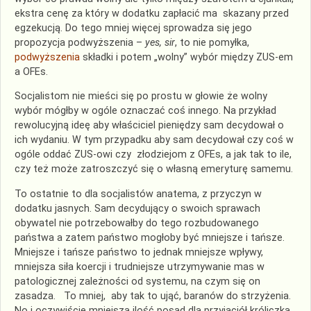
ekstra cenę za który w dodatku zapłacić ma skazany przed
egzekucją. Do tego mniej więcej sprowadza się jego
propozycja podwyższenia –
yes, sir
, to nie pomyłka,
podwyższenia
składki i potem „wolny” wybór między ZUS-em
a OFEs.
Socjalistom nie mieści się po prostu w głowie że wolny
wybór mógłby w ogóle oznaczać coś innego. Na przykład
rewolucyjną ideę aby właściciel pieniędzy sam decydował o
ich wydaniu. W tym przypadku aby sam decydował czy coś w
ogóle oddać ZUS-owi czy złodziejom z OFEs, a jak tak to ile,
czy też może zatroszczyć się o własną emeryturę samemu.
To ostatnie to dla socjalistów anatema, z przyczyn w
dodatku jasnych. Sam decydujący o swoich sprawach
obywatel nie potrzebowałby do tego rozbudowanego
państwa a zatem państwo mogłoby być mniejsze i tańsze.
Mniejsze i tańsze państwo to jednak mniejsze wpływy,
mniejsza siła koercji i trudniejsze utrzymywanie mas w
patologicznej zależności od systemu, na czym się on
zasadza. To mniej, aby tak to ująć, baranów do strzyżenia.
No i oczywiście mniejsza ilość posad dla przyjaciół króliczka