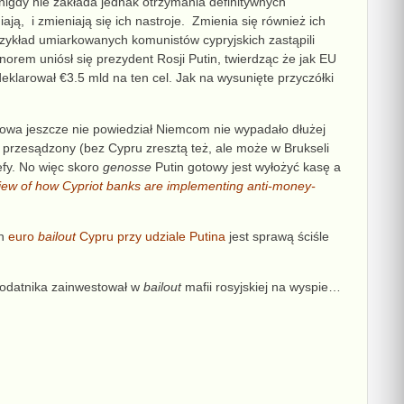
 nigdy nie zakłada jednak otrzymania definitywnych
iają, i zmieniają się
ich nastroje. Zmienia się również
ich
rzykład
umiarkowanych
komunistów
cypryjskich
zast
ą
pili
onorem uniósł się
prezydent Rosji
Putin, twierdząc że jak EU
deklarował €
3.5 mld na ten cel.
Jak na wysunięte przyczółki
słowa
jeszcze
nie powiedział Niemcom nie wypadało dłużej
y
przesądzony (
bez Cypru zresztą też, ale może
w Brukseli
refy. No więc skoro
g
enosse
Putin
gotowy jest wyłożyć kasę
a
iew of how Cypriot banks are implementing anti-money-
ch
euro
bailout
Cypru przy udziale Putina
jest sprawą ściśle
 podatnika zainwestował w
bailout
mafii rosyjskiej na wyspie…