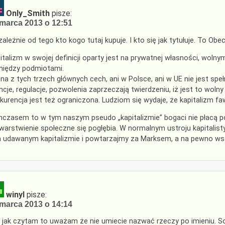
Only_Smith
pisze:
marca 2013 o 12:51
zależnie od tego kto kogo tutaj kupuje. I kto się jak tytułuje. To Ob
italizm w swojej definicji oparty jest na prywatnej własności, woln
iędzy podmiotami.
na z tych trzech głównych cech, ani w Polsce, ani w UE nie jest speł
encje, regulacje, pozwolenia zaprzeczają twierdzeniu, iż jest to w
kurencja jest też ograniczona. Ludziom się wydaje, że kapitalizm f
czasem to w tym naszym pseudo „kapitalizmie” bogaci nie płacą p
warstwienie społeczne się pogłębia. W normalnym ustroju kapitalis
 udawanym kapitalizmie i powtarzajmy za Marksem, a na pewno w
winyl
pisze:
marca 2013 o 14:14
 jak czytam to uważam że nie umiecie nazwać rzeczy po imieniu. Socjal