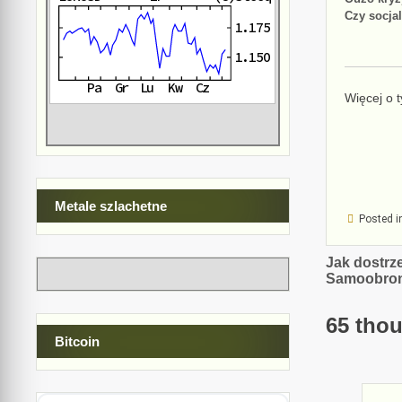
Czy socja
Więcej o 
Metale szlachetne
Posted i
Nawiga
Jak dostrz
Samoobron
wpisu
65 thou
Bitcoin