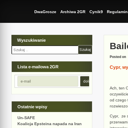
Skip
to
DwaGrosze
Archiwa 2GR
Cynik9
Regulamin
content
Wyszukiwanie
Bail
Szukaj:
Posted on
Lista e-mailowa 2GR
Cypr, w
Ach, ten 
oczywiście
od czego 
rozwieszo
Ostatnie wpisy
Cypr, ze 
Un-SAFE
przerwami
Koalicja Epsteina napada na Iran