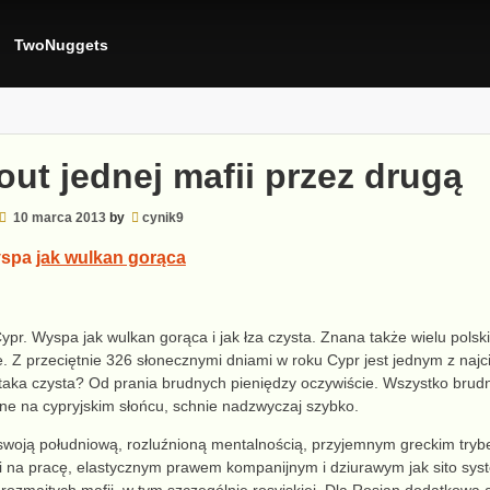
TwoNuggets
out jednej mafii przez drugą
10 marca 2013
by
cynik9
yspa
jak wulkan gorąca
Cypr. Wyspa jak wulkan gorąca i jak łza czysta. Znana także wielu po
. Z przeciętnie 326 słonecznymi dniami w roku Cypr jest jednym z najci
taka czysta? Od prania brudnych pieniędzy oczywiście. Wszystko brudne
ne na cypryjskim słońcu, schnie nadzwyczaj szybko.
swoją południową, rozluźnioną
mentalnością, przyjemnym
greckim
tryb
 na pracę,
elastycznym prawem kompanijnym
i dziurawym jak sito sy