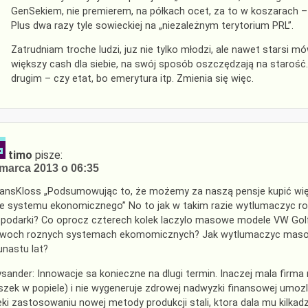
GenSekiem, nie premierem, na półkach ocet, za to w koszarach –
Plus dwa razy tyle sowieckiej na „niezależnym terytorium PRL”.
Zatrudniam troche ludzi, juz nie tylko młodzi, ale nawet starsi mó
większy cash dla siebie, na swój sposób oszczędzają na starość
drugim – czy etat, bo emerytura itp. Zmienia się więc.
timo
pisze:
marca 2013 o 06:35
nsKloss „Podsumowując to, że możemy za naszą pensje kupić wię
ie systemu ekonomicznego” No to jak w takim razie wytlumaczyc ro
podarki? Co oprocz czterech kolek laczylo masowe modele VW Golf
woch roznych systemach ekomomicznych? Jak wytlumaczyc masowy
kunastu lat?
sander: Innowacje sa konieczne na dlugi termin. Inaczej mala firma n
szek w popiele) i nie wygeneruje zdrowej nadwyzki finansowej umozli
eki zastosowaniu nowej metody produkcji stali, ktora dala mu kilka