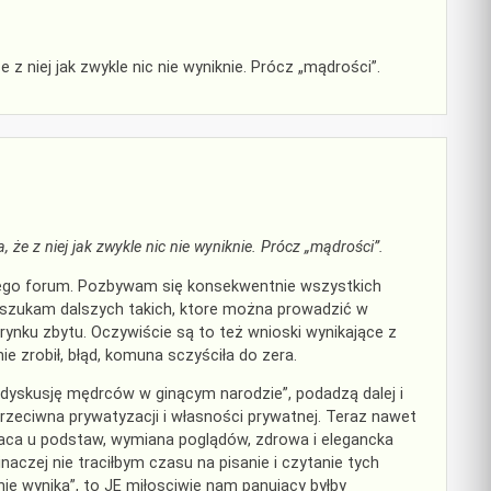
 niej jak zwykle nic nie wyniknie. Prócz „mądrości”.
e z niej jak zwykle nic nie wyniknie. Prócz „mądrości”.
 tego forum. Pozbywam się konsekwentnie wszystkich
i szukam dalszych takich, ktore można prowadzić w
rynku zbytu. Oczywiście są to też wnioski wynikające z
nie zrobił, błąd, komuna sczyściła do zera.
„dyskusję mędrców w ginącym narodzie”, podadzą dalej i
przeciwna prywatyzacji i własności prywatnej. Teraz nawet
raca u podstaw, wymiana poglądów, zdrowa i elegancka
czej nie traciłbym czasu na pisanie i czytanie tych
ie wynika”, to JE miłosciwie nam panujacy byłby