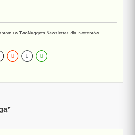
azpromu
w
TwoNuggets Newsletter
dla inwestorów.
ugą
”