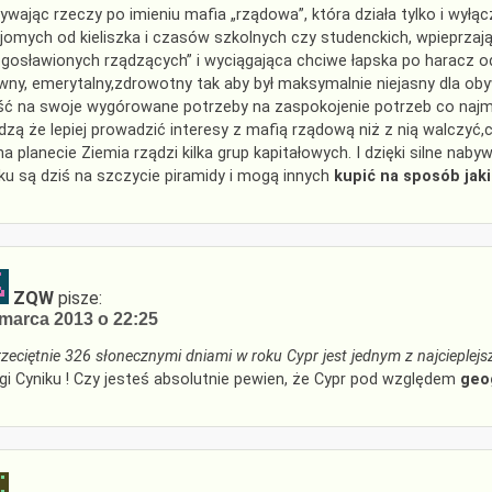
ywając rzeczy po imieniu mafia „rządowa”, która działa tylko i wyłą
jomych od kieliszka i czasów szkolnych czy studenckich, wpieprzaj
ogosławionych rządzących” i wyciągająca chciwe łapska po haracz od
wny, emerytalny,zdrowotny tak aby był maksymalnie niejasny dla ob
ść na swoje wygórowane potrzeby na zaspokojenie potrzeb co najmn
dzą że lepiej prowadzić interesy z mafią rządową niż z nią walczyć,
na planecie Ziemia rządzi kilka grup kapitałowych. I dzięki silne naby
ku są dziś na szczycie piramidy i mogą innych
kupić na sposób jaki
ZQW
pisze:
marca 2013 o 22:25
rzeciętnie 326 słonecznymi dniami w roku Cypr jest jednym z najcieplejs
gi Cyniku ! Czy jesteś absolutnie pewien, że Cypr pod względem
geo