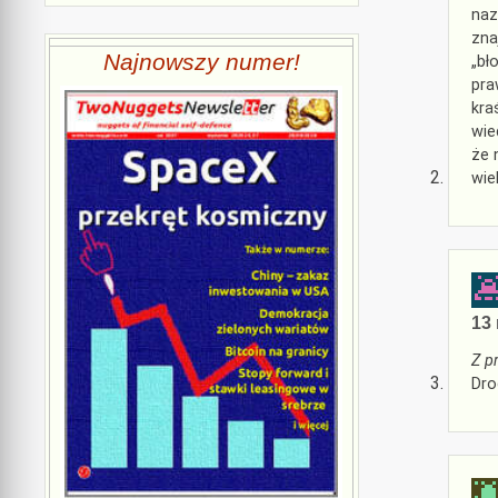
naz
zna
Najnowszy numer!
„bł
pra
kra
wie
że 
wie
13 
Z p
Dro