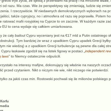
grecki tryb życia, ze sjestą
z przerwami na pracę i na mrożone
ouzo
,
i od razu.
Ma czas.
Wie że
perspektywy się zmieniają,
ludzie się zmien
dzenia
. I rzeczywiście. W
niedawnych
demokratycznych wyborach na p
jaliści,
także cypryjscy,
no
i atmosfera
od razu
się poprawiła. Potem h
e ratować mafii rosyjskiej na Cyprze to on zacznie.
W
ka
ż
dym razie za
 w EU
to
cena wydaje się
całkiem
umiarkowana.
y że cały
bailout
Cypru wyceniany jest na €
17 mld a Putin ostatniego 
obstrukcji. Tym bardziej że
wraz
z
upadkiem
Cypru
upadek
Grecji
byłb
 tym nie wiedzą) a z
upadkiem
Grecji turbulencje
są pewne
dla całej st
d
Cypru
łaskawie zgodził się na listek figowy w postaci „
independent rev
g laws
”
to
Ni
e
mcy ostatecznie odpuś
c
ili.
rzystało na interesy mafijne,
dokonujący się
właśnie na naszych ocza
lić przed czytaniem.
Nikt
o niczym
nie wie, nikt niczego nie potwierdzi.
tylko za jakiś czas min. Rostowski pochwali się
ile milionów polskiego
 Korfu
omedia
ys