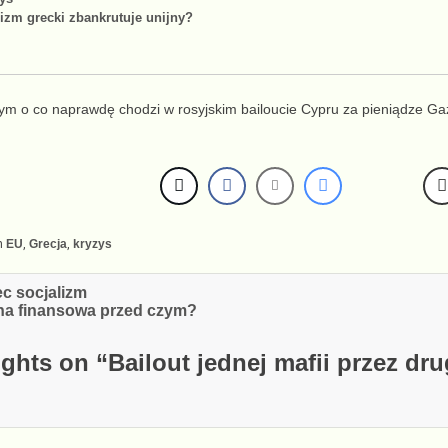
lizm grecki zbankrutuje unijny?
tym o co naprawdę chodzi w rosyjskim bailoucie Cypru
za pieniądze G
n
EU
,
Grecja
,
kryzys
cja
ec socjalizm
a finansowa przed czym?
ghts on “
Bailout jednej mafii przez dr