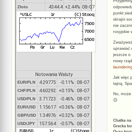
Przyjemny 
4344.4
+2.44%
08-07
Złoto
odpowiedz
punkt sie
skrajni soc
nie zaczni
rosyjskie
Zważywsz
uprawiać 
jeszcze o
nowy rzą
launderin
Notowania Waluty
Jak więc p
4.29775
-0.11%
08-07
EUR/PLN
tajną.
Spa
4.60292
+0.15%
08-07
CHF/PLN
No, może 
3.71723
-0.46%
08-07
USD/PLN
😉
1.15617
+0.36%
08-07
EUR/USD
1.34976
+0.32%
08-07
GBP/USD
Chatka na
157.564
-0.57%
08-07
USD/JPY
Grecka k
Ouzo kryz