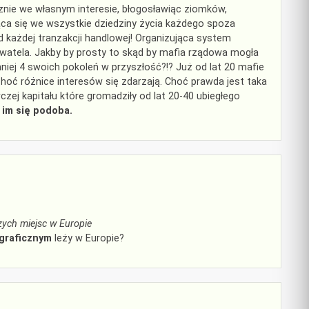
cznie we własnym interesie, błogosławiąc ziomków,
ąca się we wszystkie dziedziny życia każdego spoza
 każdej tranzakcji handlowej! Organizująca system
ywatela. Jakby by prosty to skąd by mafia rządowa mogła
iej 4 swoich pokoleń w przyszłość?!? Już od lat 20 mafie
choć różnice interesów się zdarzają. Choć prawda jest taka
wczej kapitału które gromadziły od lat 20-40 ubiegłego
 im się podoba.
zych miejsc w Europie
graficznym
leży w Europie?