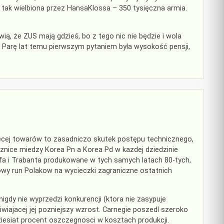
 tak wielbiona przez HansaKlossa – 350 tysięczna armia.
wią, że ZUS mają gdzieś, bo z tego nic nie będzie i wola
. Parę lat temu pierwszym pytaniem była wysokość pensji,
cej towarów to zasadniczo skutek postępu technicznego,
znice miedzy Korea Pn a Korea Pd w kazdej dziedzinie
a i Trabanta produkowane w tych samych latach 80-tych,
 run Polakow na wycieczki zagraniczne ostatnich
igdy nie wyprzedzi konkurencji (ktora nie zasypuje
wiajacej jej pozniejszy wzrost. Carnegie poszedl szeroko
dziesiat procent oszczegnosci w kosztach produkcji.