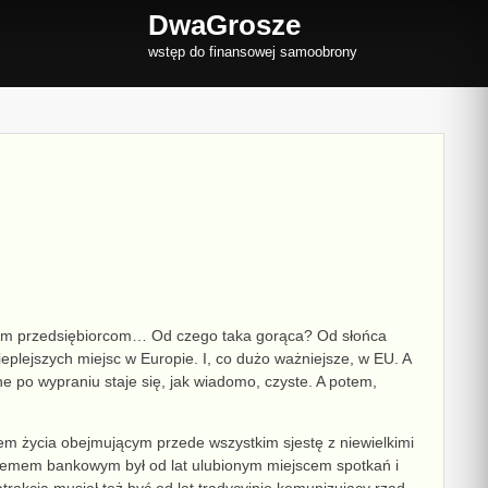
DwaGrosze
wstęp do finansowej samoobrony
lskim przedsiębiorcom… Od czego taka gorąca? Od słońca
eplejszych miejsc w Europie. I, co dużo ważniejsze, w EU. A
 po wypraniu staje się, jak wiadomo, czyste. A potem,
em życia
obejmującym przede wszystkim
sjest
ę
z niewielkimi
stemem bankowym był od lat ulubionym miejscem spotkań i