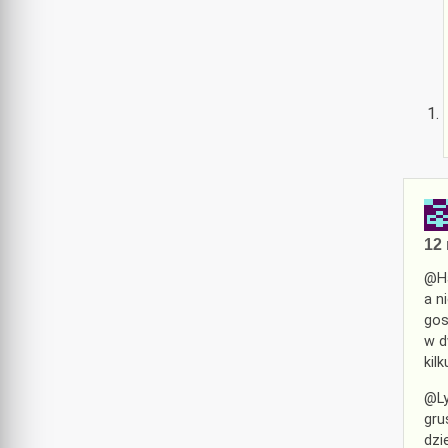
12 
@Ha
a n
gos
w d
kil
@Ly
gru
dzi