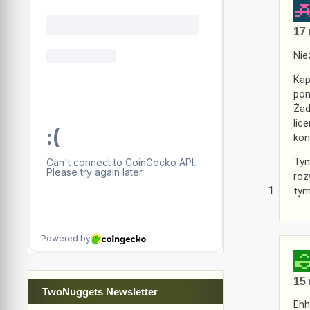
17 
Nie
Kap
pom
Żad
lic
kon
Tym
roz
tym
15 
TwoNuggets Newsletter
Ehh