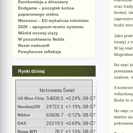
interesów 
Eurokomisja a dinozaury
oraz
trad
Endgame – początek końca
limited
, i
papierowego srebra
zajerest
Mercosur – EU wykańcza rolnictwo
budzi ws
2026 – apogeum resetu systemu
Wśród nocnej ciszy
J
ako pral
W poszukiwaniu Nobla
treaty
) z 
Reset nadszedł
W tej mier
Powyborcze refleksje
błogosław
No więc b
powstawał
Rynki dzisiaj
szalone, 
A konkret
Notowania Świat
miliardow
54000.5
+0.29%
08-07
US Blue Chip
B
udzi
to 
29722.3
+1.19%
08-07
Nasdaq100
No więc co
65606.7
-0.12%
08-07
Nikkei
telefon do
26319.5
+0.69%
08-07
pokrewn
DAX
78.2
+1.15%
08-07
Ropa WTI