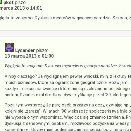
pkot
pisze:
marca 2013 o 14:01
ląda to znajomo. Dyskusja mędrców w ginącym narodzie. Szkoda, że z
Lysander
pisze:
13 marca 2013 o 01:00
Wygląda to znajomo. Dyskusja mędrców w ginącym narodzie. Szkoda, ż
A niby dlaczego? Ja wyciągnąłem pewne wnioski, m.in. z lektury
moich biznesów, które sa ograniczone geograficznie. Rozwijam 
każdym miejscu na świecie i które nie są uzależnione od jednego 
historii, Dziadek miał środki na dywersyfikacje przed ’39, ale tego 
Poza tym wystarczy, że parę osób przejrzy na oczy, czytając np 
kolejni sie „zarażą”. W latach ’90 większośc społeczeństwa była 
nie wypada o tym wspominać. Więc coś się zmieniło i zmienia. P
dyskusja z sensownymi osobami, możliwość pozyskania wiedzy, ina
komentarzy… Gdyby mieć podejście „nie ma sensu, bo z tego nic n