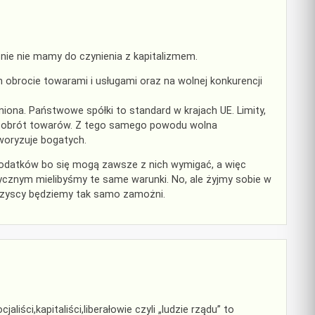
ecnie nie mamy do czynienia z kapitalizmem.
ym obrocie towarami i usługami oraz na wolnej konkurencji
niona. Państwowe spółki to standard w krajach UE. Limity,
olny obrót towarów. Z tego samego powodu wolna
aworyzuje bogatych.
odatków bo się mogą zawsze z nich wymigać, a więc
tycznym mielibyśmy te same warunki. No, ale żyjmy sobie w
szyscy będziemy tak samo zamożni.
iści,kapitaliści,liberałowie czyli „ludzie rządu” to