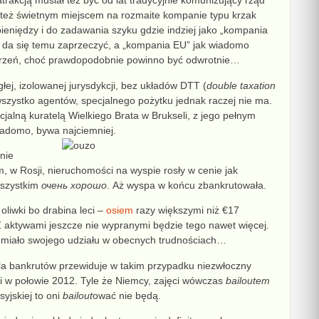
trakcją musiał też być od lat tradycyjnie komunizujący rząd
 też
świetnym miejscem na
rozmaite kompanie typu krzak
ieni
ę
dzy
i do
z
adawania szyku gdzie indziej jako „kompania
e da się temu zaprzeczyć, a „kompania EU”
jak wiadomo
ejrzeń, choć prawdopodobnie powinno być odwrotnie…
głej, izolowanej
jurysdykcji
,
bez układów DTT (
double taxation
szystko agentów, s
pecjalnego
pożytku
jednak
raczej
nie ma.
jalną kuratelą Wielkiego Brata w Brukseli, z jego
pełnym
wiadomo, bywa najciemniej.
nie
m, w Rosji,
nieruchomości
na wyspie
rosły w cenie
jak
szystkim
очень хорошо
. Aż wyspa w końcu zbankrutowała.
oliwki bo drabina leci –
osiem
razy większymi niż €17
Z
aktywami jeszcze nie wypranymi będzie tego nawet więcej.
 miało swojego udziału w obecnych trudnościach…
la bankrutów przewiduje w takim
przypadku
niezwłoczny
li
w połowie 2012
. Tyle że Niemcy, zajęci wówczas
bailoutem
syjskiej to oni
bailout
ować nie będą
.