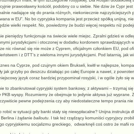
rozmaitych mafii, w tym szczególnie rosyjskiej.
Dla Rosjan d
odatkową a
ycyjnie
prawosławny kościół, podobny
co u siebie.
Nie dziw że
Cypr
jest
dealnie nadające się do prania
ró
ż
nych,
nie
koniecznie najczyściejszych
p
rowana w
EU”
.
No bo
cypryjska kompania
jest
przecież
spółką
unijną,
ni
zędzie
wielki
respekt. No, powiedzmy
że
budzi
więcej respektu niż pod
nie
pieniędzy
funkcjonuje na świecie wiele miejsc. Z
pralni gdzieś w odle
innymi
jurysdykcjami
i
otoczonej w dodatk
u
kordonem sprawdzających w
ze nic równać się nie może z Cyprem, oficjalnym członkiem EU, pod ofic
ieństwem i z DTT’s z wieloma innymi jurysdykcjami. Pod latarnią, jak 
iznes na Cyprze, pod czujnym okiem Brukseli, kwitł w najlepsze, kompa
y jak grzyby po deszczu
działając po całej Europie
a nawet, z powrote
miejscowy
język
coraz bardziej przypominał rosyjski, i w ogóle
żyło się
w
nie to zbankrutował
cypryjski
system bankowy,
z aktywami – trzymaj się 
y PKB wyspy.
Rozumiemy że obejmuje to jedynie aktywa już wyprane.
oczywiście
pewne podejrzenia czy aby niedostateczne tempo prania nie
 robić w sytuacji gdy banki stały się niewypłacalne?
Unijna i
nstrukcja
d
 Berlina i
żądanie
bailout
u
. I tak też rządzący komuniści cypryjscy zrobi
ego
cypryjskiemu socjalizmu
greckiego,
od
warknęli coś ostro że mafii ro