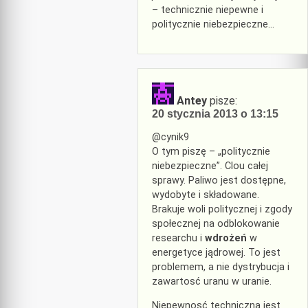
– technicznie niepewne i
politycznie niebezpieczne…
Antey
pisze:
20 stycznia 2013 o 13:15
@cynik9
O tym piszę – „politycznie
niebezpieczne”. Clou całej
sprawy. Paliwo jest dostępne,
wydobyte i składowane.
Brakuje woli politycznej i zgody
społecznej na odblokowanie
researchu i
wdrożeń
w
energetyce jądrowej. To jest
problemem, a nie dystrybucja i
zawartosć uranu w uranie.
Niepewnosć techniczna jest