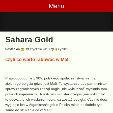
Skip
Menu
to
content
Sahara Gold
Posted on
19 stycznia 2013
by
cynik9
czyli co warto rabować w Mali
Prawdopodobnie z 90% polskiego społeczeństwa nie ma
zielonego pojęcia gdzie jest Mali. To wystarcza aby pan minister
spraw zagranicznych zaczął nagle „nie wykluczać” wysłania tam
polskich najemników. A jeśli pan minister czegoś „nie wyklucza”
to decyzja o ich wysłaniu mogła już zostać podjęta. Czy nie dość
wyginęło ich w Afganistanie gdzie Polska miała dokładnie tyle
samo do szukania co w Mali?