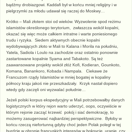
bądźmy
drobiazgowi.
Kaddafi był w końcu
mniej religijny i w
pielgrzymki za młodu udawał się raczej do Moskwy…
Krótko – Mali złotem stoi od wieków.
W
yzwolenie spod
reżimu
islamistów określonego terytorium, zwłaszcza
wokół
kopalni
,
okazać się
więc
może całkiem intratne i warte poniesionego
trudu i ryzyka. Siedem aktywnych
obecnie
kopalni
wydobywających złot
o
w Mali to
Kalana
i
Morila
na południu,
Yatela, Sadiola
i
Loulo
na zachodzie oraz ostatnio ponownie
zastartowane kopalnie
Syama and Tabakoto.
Są też
zaawansowane projekty wokół złóż
Kofi, Kodieran, Gounkoto,
Komana, Banankoro, Kobada
i
Nampala.
Ciekawe że
Francuzom rządy Islamistów w mniej bogatej w kopaliny
północy kraju jakoś nie przeszkadzały. Krzyk nastał dopiero
wtedy gdy zaczęli oni wyzwalać południe…
Jeżeli polski korpus ekspedycyjny w Mali potrzebowałby danych
logistycznych w który rejon warto uderzyć, oops, oczywiście w
którym rejonie zacząć krzewić pokój i siać demokrację, to
możemy zasugerować najbardziej perspektywiczne.
Byłoby w
końcu rzeczą niefortunną gdyby choć jeden Polak poległ w tej
burdzie w obronie francuskich interesów w boksycie, uranie czy