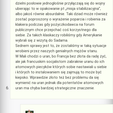
dzielni posłowie jednogłośnie przyłączają się do wojny
ubierając to w opakowanie pt „misja stabilizacyjna”,
albo jakoś równie absurdalnie. Taki dziad może również
zostać poproszony o wyrażenie poparcia i robienia za
klakiera podczas gdy pożyczkodawca na forum
publicznym chce przepchać coś korzystnego dla
siebie. Za takich klaskaczy robiliśmy gdy Amerykanie
wybrali się z wizytą do Sadama.
Sednem sprawy jest to, że zostaliśmy w taką sytuacje
wrobieni przez naszych genialnych mężów stanu.
W Mali chodzi o uran, bo Francja bez złota da radę żyć,
ale jak francuskim socjalistom zabraknie uranu do ich
atomowych piecyków których sobie nastawiali u siebie
i których to instalowaniem się zajmują to może być
kiepsko. Wprawdzie złoto też bez problemu da się
wymienić na uran jednak dla potentatów atomowych
uran ma chyba bardziej strategiczne znaczenie.