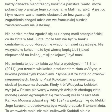
każdy oznacza niepotrzebny koszt dla państwa, warto może
pokusić się o analizę tego co można w Mali
nagrabić
. A jest co
i tym razem warto twardo obstawać że bez gwarancji
zagrabienia czegoś udziałem we francuskiej burdzie
zainteresowani
nie jesteśmy.
Nie bardzo można zgodzić się tu z oceną mafii amerykańskiej
co do złota w Mali. Złota może tam nie być w banku
centralnym, co do którego nie wiadomo nawet czy istnieje. Nie
wszystko w końcu może być wierną kopią Libii i jakaś
niepewność na każdej „misji pokojowej” być musi.
Nie zmienia to jednak faktu że
Mali z wydobyciem 43.5 ton
(2011) jest trzecim wielkością producentem złota w Afryce,
z
kilkoma poważnymi
kopalniami. Słynne jest ze złota
od czasów
niepamiętnych,
kiedy to Piast Kołodziej nie przymierzając
siedział jeszcze na drzewie
.
K
iedy król Władysław Łokietek
wybijał w Polsce pierwszą w naszych dziejach
chędogą
złotą
monetę (jeden egzemplarz się zachował) w
ielki cesarz Mali
Kankou Moussa udawał się
(AD 1
324
)
w pielgrzymkę do Mekki.
J
ego karawana obładowana była
wtedy
przeszło 8 tonami złota.
To wprawdzie mniej niż miał pułkownik Kaddafi
ale
nie