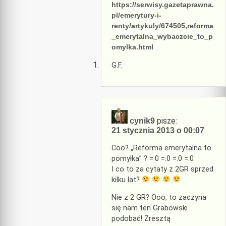
https://serwisy.gazetaprawna.
pl/emerytury-i-
renty/artykuly/674505,reforma
_emerytalna_wybaczcie_to_p
omylka.html
G.F.
pisze:
cynik9
21 stycznia 2013 o 00:07
Coo? „Reforma emerytalna to
pomyłka” ? =:0 =:0 =:0 =:0
I co to za cytaty z 2GR sprzed
kilku lat?
Nie z 2 GR? Ooo, to zaczyna
się nam ten Grabowski
podobać! Zresztą