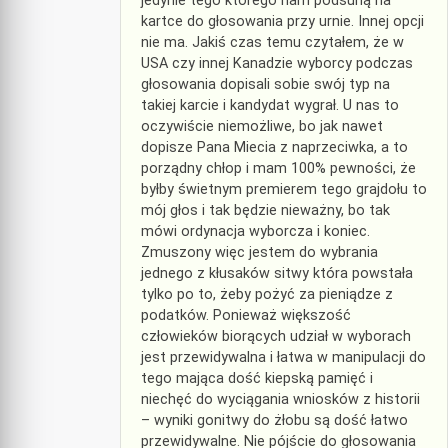
jedynie tego którego nam podsuną na
kartce do głosowania przy urnie. Innej opcji
nie ma. Jakiś czas temu czytałem, że w
USA czy innej Kanadzie wyborcy podczas
głosowania dopisali sobie swój typ na
takiej karcie i kandydat wygrał. U nas to
oczywiście niemożliwe, bo jak nawet
dopisze Pana Miecia z naprzeciwka, a to
porządny chłop i mam 100% pewności, że
byłby świetnym premierem tego grajdołu to
mój głos i tak będzie nieważny, bo tak
mówi ordynacja wyborcza i koniec.
Zmuszony więc jestem do wybrania
jednego z kłusaków sitwy która powstała
tylko po to, żeby pożyć za pieniądze z
podatków. Ponieważ większość
człowieków biorących udział w wyborach
jest przewidywalna i łatwa w manipulacji do
tego mająca dość kiepską pamięć i
niechęć do wyciągania wniosków z historii
– wyniki gonitwy do żłobu są dość łatwo
przewidywalne. Nie pójście do głosowania