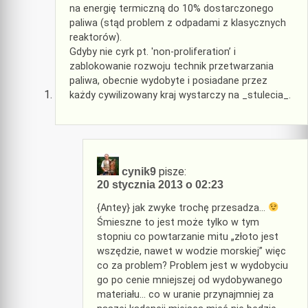
na energię termiczną do 10% dostarczonego
paliwa (stąd problem z odpadami z klasycznych
reaktorów).
Gdyby nie cyrk pt. 'non-proliferation’ i
zablokowanie rozwoju technik przetwarzania
paliwa, obecnie wydobyte i posiadane przez
każdy cywilizowany kraj wystarczy na _stulecia_.
pisze:
cynik9
20 stycznia 2013 o 02:23
{Antey} jak zwyke trochę przesadza…
Śmieszne to jest może tylko w tym
stopniu co powtarzanie mitu „złoto jest
wszędzie, nawet w wodzie morskiej” więc
co za problem? Problem jest w wydobyciu
go po cenie mniejszej od wydobywanego
materiału… co w uranie przynajmniej za