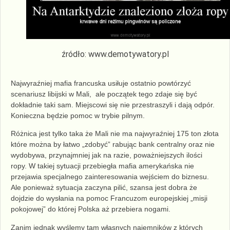
źródło: www.demotywatory.pl
Najwyraźniej mafia francuska usiłuje ostatnio
powtórzyć
scenariusz libijski
w Mali, ale początek tego zdaje się być
dokładnie taki sam. Miejscowi się nie przestraszyli i dają odpór.
Konieczna będzie pomoc w trybie pilnym.
Różnica jest tylko taka że Mali nie ma najwyraźniej 175 ton złota
które można by łatwo „zdobyć” rabując bank centralny oraz nie
wydobywa, przynajmniej jak na razie, poważniejszych ilości
ropy. W takiej sytuacji przebiegła mafia amerykańska nie
przejawia specjalnego zainteresowania wejściem do biznesu.
Ale ponieważ sytuacja zaczyna pilić, szansa jest dobra że
dojdzie do wysłania na pomoc Francuzom europejskiej „misji
pokojowej” do której Polska aż przebiera nogami.
Zanim jednak wyślemy tam własnych najemników z których