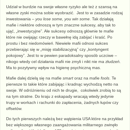
Udział w burdzie na swoje własne ryzyko ale też z szansą na
własne zyski można sobie wyobrazić. Jest to w zasadzie rodzaj
inwestowania –
you lose some, you win some
. Tak działają
mafie i niektóre odnoszą w tym znaczne sukcesy, aby tak to
ująć, „inwestycyjne”. Ale sukcesy odnoszą głównie te mafie
które nie owijając rzeczy w bawełnę idą zabijać i kraść. Po
prostu i bez niedomówień. Niewiele mafii odnosi sukces
przebierając się w „misję stabilizacyjną” czy „kontyngent
pokojowy”. Jest to w pewien paradoksalny sposób uczciwe –
nikogo wtedy cel działania mafii nie zmyli i nikt nie ma złudzeń.
Ma to pozytywny wpływ na higienę psychiczną mas.
Mafie dalej dzielą się na mafie
smart
oraz na mafie
fools
. Te
pierwsze to takie które zabijając i kradnąc wychodzą netto na
swoje. W odróżnieniu od nich te drugie, cokolwiek zrobią to są
na tym stratne. Do kraju z eskapady wracają wtedy jedynie
trupy w workach i rachunki do zapłacenia, żadnych łupów czy
offsetów.
Do tych pierwszych należą bez wątpienia USA które na przykład
bez większego własnego zaangażowania militarnego zwinęło