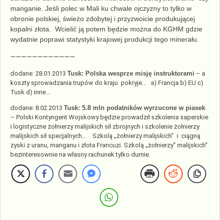
manganie. Jeśli polec w Mali ku chwale ojczyzny to tylko w
obronie polskiej, świeżo zdobytej i przyzwoicie produkującej
kopalni złota. Wcielić ją potem będzie można do KGHM gdzie
wydatnie poprawi statystyki krajowej produkcji tego minerału.
————————————
dodane: 28.01.2013
Tusk: Polska wesprze misję instruktorami
– a
koszty sprowadzania trupów do kraju pokryje… a) Francja b) EU c)
Tusk d) inne…
dodane: 8.02.2013
Tusk: 5.8 mln podatników wyrzucone w piasek
– Polski Kontyngent Wojskowy będzie prowadził szkolenia saperskie
i logistyczne żołnierzy malijskich sił zbrojnych i szkolenie żołnierzy
malijskich sił specjalnych… Szkolą „żołnierzy malijskich” i ciągną
zyski z uranu, manganu i złota Francuzi. Szkolą „żołnierzy” malijskich”
bezinteresownie na własny rachunek tylko durnie.