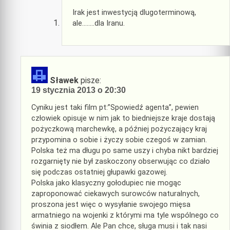
Irak jest inwestycją dlugoterminową,
ale……..dla Iranu.
Sławek
pisze:
19 stycznia 2013 o 20:30
Cyniku jest taki film pt:”Spowiedź agenta”, pewien
człowiek opisuje w nim jak to biedniejsze kraje dostają
pożyczkową marchewkę, a później pożyczający kraj
przypomina o sobie i życzy sobie czegoś w zamian.
Polska też ma długu po same uszy i chyba nikt bardziej
rozgarnięty nie był zaskoczony obserwując co działo
się podczas ostatniej głupawki gazowej.
Polska jako klasyczny gołodupiec nie mogąc
zaproponować ciekawych surowców naturalnych,
proszona jest więc o wysyłanie swojego mięsa
armatniego na wojenki z którymi ma tyle wspólnego co
świnia z siodłem. Ale Pan chce, sługa musi i tak nasi