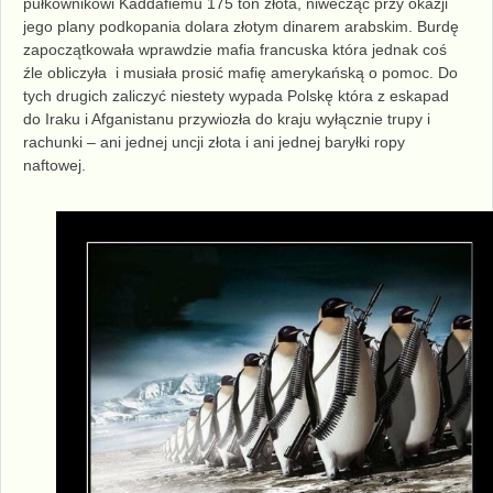
pułkownikowi Kaddafiemu 175 ton złota, niwecząc przy okazji
jego plany podkopania dolara złotym dinarem arabskim. Burdę
zapoczątkowała wprawdzie mafia francuska która jednak coś
źle obliczyła i musiała prosić mafię amerykańską o pomoc. Do
tych drugich zaliczyć niestety wypada Polskę która z eskapad
do Iraku i Afganistanu przywiozła do kraju wyłącznie trupy i
rachunki – ani jednej uncji złota i ani jednej baryłki ropy
naftowej.