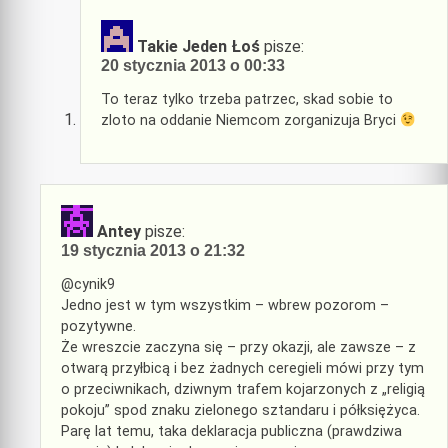
Takie Jeden Łoś
pisze:
20 stycznia 2013 o 00:33
To teraz tylko trzeba patrzec, skad sobie to
zloto na oddanie Niemcom zorganizuja Bryci
Antey
pisze:
19 stycznia 2013 o 21:32
@cynik9
Jedno jest w tym wszystkim – wbrew pozorom –
pozytywne.
Że wreszcie zaczyna się – przy okazji, ale zawsze – z
otwarą przyłbicą i bez żadnych ceregieli mówi przy tym
o przeciwnikach, dziwnym trafem kojarzonych z „religią
pokoju” spod znaku zielonego sztandaru i półksiężyca.
Parę lat temu, taka deklaracja publiczna (prawdziwa