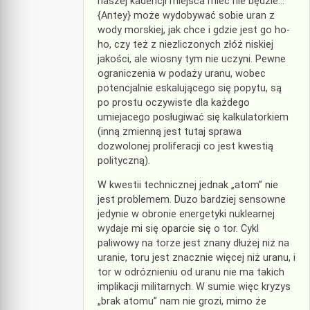
naszej kadencji miejsca mieć nie będzie…
{Antey} może wydobywać sobie uran z
wody morskiej, jak chce i gdzie jest go ho-
ho, czy też z niezliczonych złóż niskiej
jakości, ale wiosny tym nie uczyni. Pewne
ograniczenia w podaży uranu, wobec
potencjalnie eskalującego się popytu, są
po prostu oczywiste dla każdego
umiejacego posługiwać się kalkulatorkiem
(inną zmienną jest tutaj sprawa
dozwolonej proliferacji co jest kwestią
polityczną).
W kwestii technicznej jednak „atom” nie
jest problemem. Duzo bardziej sensowne
jedynie w obronie energetyki nuklearnej
wydaje mi się oparcie się o tor. Cykl
paliwowy na torze jest znany dłużej niż na
uranie, toru jest znacznie więcej niż uranu, i
tor w odróznieniu od uranu nie ma takich
implikacji militarnych. W sumie więc kryzys
„brak atomu” nam nie grozi, mimo że