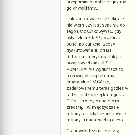
przypominam sobie że już raz
go chwaliliśmy…
Link zanotowałem, dzięki, ale
nie wiem czy jest sens się do
tego ustosunkowywać, gdy
były członek RPP powtarza
punkt po punkcie rzeczy
dyskutowane tu od lat…
Reforma emerytalna tak jak
przeprowadzana JEST
POMYŁKĄ! Ale wytłumacz to
„ojcowi polskiej reformy
emerytalnej” M.Górze,
zadekowanemu teraz gdzieś w
radzie nadzorczej któregoś z
OFEs… Trochę cicho o nim
zresztą…. W międzyczasie
miliony straciły bezsensownie
miliony… i nadal siedzą cicho…
Grabowski też ma zresztą