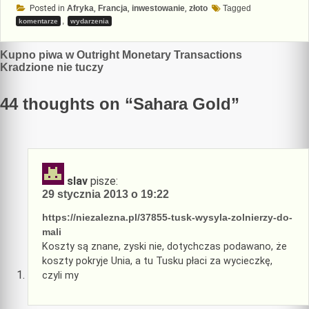
Posted in
Afryka
,
Francja
,
inwestowanie
,
złoto
Tagged
,
komentarze
wydarzenia
Nawigacja
Kupno piwa w Outright Monetary Transactions
Kradzione nie tuczy
wpisu
44 thoughts on “
Sahara Gold
”
slav
pisze:
29 stycznia 2013 o 19:22
https://niezalezna.pl/37855-tusk-wysyla-zolnierzy-do-
mali
Koszty są znane, zyski nie, dotychczas podawano, że
koszty pokryje Unia, a tu Tusku płaci za wycieczkę,
czyli my