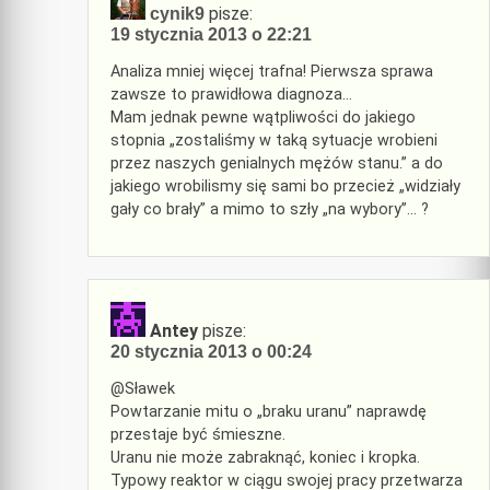
pisze:
cynik9
19 stycznia 2013 o 22:21
Analiza mniej więcej trafna! Pierwsza sprawa
zawsze to prawidłowa diagnoza…
Mam jednak pewne wątpliwości do jakiego
stopnia „zostaliśmy w taką sytuacje wrobieni
przez naszych genialnych mężów stanu.” a do
jakiego wrobilismy się sami bo przecież „widziały
gały co brały” a mimo to szły „na wybory”… ?
Antey
pisze:
20 stycznia 2013 o 00:24
@Sławek
Powtarzanie mitu o „braku uranu” naprawdę
przestaje być śmieszne.
Uranu nie może zabraknąć, koniec i kropka.
Typowy reaktor w ciągu swojej pracy przetwarza