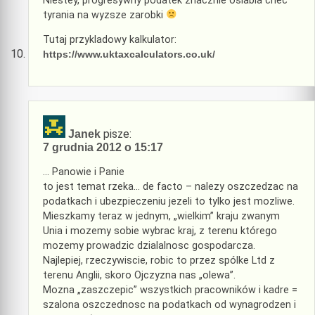
Niestey, progresywny podatek znacznie oslabia chec
tyrania na wyzsze zarobki
Tutaj przykladowy kalkulator:
https://www.uktaxcalculators.co.uk/
pisze:
Janek
7 grudnia 2012 o 15:17
… Panowie i Panie
to jest temat rzeka… de facto – nalezy oszczedzac na
podatkach i ubezpieczeniu jezeli to tylko jest mozliwe.
Mieszkamy teraz w jednym, „wielkim” kraju zwanym
Unia i mozemy sobie wybrac kraj, z terenu którego
mozemy prowadzic dzialalnosc gospodarcza.
Najlepiej, rzeczywiscie, robic to przez spólke Ltd z
terenu Anglii, skoro Ojczyzna nas „olewa”.
Mozna „zaszczepic” wszystkich pracowników i kadre =
szalona oszczednosc na podatkach od wynagrodzen i