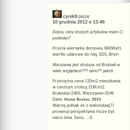
pisze:
cynik9
10 grudnia 2012 o 13:46
Dobra, ceny ktorych artykulow mam Ci
podeslac?
Prosta wiertarka domowa, 800Watt,
wiertło udarowe do niej, SDS, 8mm
Warszawa jest droższa od Brukseli w
wielu względach??? serio?? jakich
Przeciętna cena 120m2 mieszkania
w centrum stolicy, EUR/m2:
Bruksela=2465, Warszawa=3546
Dane:
Home Broker, 2010
Wierzę jednak że z walońskiej(?)
prowincji perspektywa może być
nieco inna. Serio… ;-D