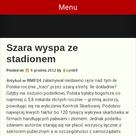
Skip
Menu
to
content
Szara wyspa ze
stadionem
Posted on
6 grudnia 2012
by
cynik9
Artykuł w RMF24
załamywał niedawno ręce nad tym ile
Polska rocznie „traci” przez szarą strefę. Ile dokładnie?
Gdyby nie oszuści podatkowi, Polska byłaby bogatsza co
najmniej o 5,8 miliarda złotych rocznie – grzmią autorzy,
powołując się na wyliczenia Kontroli Skarbowej. Podobno
najwięcej lewych faktur bo 120 tysięcy wykrywa skarbówka w
firmach handlujących paliwami i złomem. Jednak podatku
zdaniem autorów starają się nie płacić wszyscy, łącznie z
sektorem publicznym a w szczególności z samorządami.