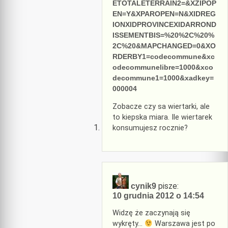
ETOTALETERRAIN2=&XZIPOP
EN=Y&XPAROPEN=N&XIDREG
IONXIDPROVINCEXIDARROND
ISSEMENTBIS=%20%2C%20%
2C%20&MAPCHANGED=0&XO
RDERBY1=codecommune&xc
odecommunelibre=1000&xco
decommune1=1000&xadkey=
000004
Zobacze czy sa wiertarki, ale
to kiepska miara. Ile wiertarek
konsumujesz rocznie?
pisze:
cynik9
10 grudnia 2012 o 14:54
Widzę że zaczynają się
wykręty…
Warszawa jest po