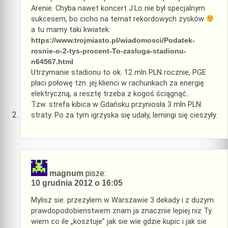
Arenie. Chyba nawet koncert J.Lo nie był specjalnym
sukcesem, bo cicho na temat rekordowych zysków
a tu mamy taki kwiatek:
https://www.trojmiasto.pl/wiadomosci/Podatek-
rosnie-o-2-tys-procent-To-zasluga-stadionu-
n64567.html
Utrzymanie stadionu to ok. 12 mln PLN rocznie, PGE
płaci połowę tzn. jej klienci w rachunkach za energię
elektryczną, a resztę trzeba z kogoś ściągnąć..
Tzw. strefa kibica w Gdańsku przyniosła 3 mln PLN
straty. Po za tym igrzyska się udały, lemingi się cieszyły.
pisze:
magnum
10 grudnia 2012 o 16:05
Mylisz sie. przezylem w Warszawie 3 dekady i z duzym
prawdopodobienstwem znam ja znacznie lepiej niz Ty.
wiem co ile „kosztuje” jak sie wie gdzie kupic i jak sie