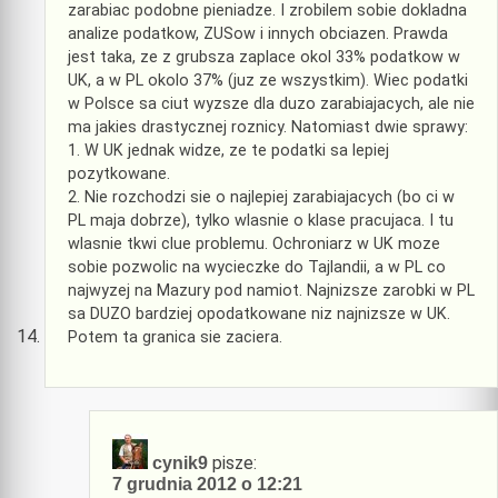
zarabiac podobne pieniadze. I zrobilem sobie dokladna
analize podatkow, ZUSow i innych obciazen. Prawda
jest taka, ze z grubsza zaplace okol 33% podatkow w
UK, a w PL okolo 37% (juz ze wszystkim). Wiec podatki
w Polsce sa ciut wyzsze dla duzo zarabiajacych, ale nie
ma jakies drastycznej roznicy. Natomiast dwie sprawy:
1. W UK jednak widze, ze te podatki sa lepiej
pozytkowane.
2. Nie rozchodzi sie o najlepiej zarabiajacych (bo ci w
PL maja dobrze), tylko wlasnie o klase pracujaca. I tu
wlasnie tkwi clue problemu. Ochroniarz w UK moze
sobie pozwolic na wycieczke do Tajlandii, a w PL co
najwyzej na Mazury pod namiot. Najnizsze zarobki w PL
sa DUZO bardziej opodatkowane niz najnizsze w UK.
Potem ta granica sie zaciera.
pisze:
cynik9
7 grudnia 2012 o 12:21