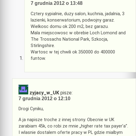
7 grudnia 2012 o 13:48
Cztery sypialnie, duzy salon, kuchnia, jadalnia, 3
lazienki, konserwatorium, podwojny garaz.
Wielkosc domu ok 200 m2, bez garazu.
Mala miejscowosc w obrebie Loch Lomond and
The Trossachs National Park, Szkocja,
Stirlingshire.
Wartosc w tej chwili ok 350000 do 400000
funtow.
zyjacy_w_UK
pisze:
7 grudnia 2012 o 12:10
Drogi Cyniku,
A ja napisze troche z innej strony. Obecnie w UK
zarabiam 45k, co robi ze mnie „higher rate tax payer’a”.
I wlasnie dostalem oferte pracy w PL gdzie mialbym