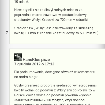
10 mln zł.
Niestety nikt nie rozliczył radnych miasta za
poprzednie marnotrawstwo w postaci budowy
stadionów Wisły i Cracovii za 700 mln + odsetki.
Stadion tzw. „Wisły” jest dzierżawiony za śmieszną
kwotę 1,4 mln zł rocznie koszt budowy to 530 mln zł :).
pisze:
HansKlos
7 grudnia 2012 o 17:12
Dla podsumowania, dostępne również w komentarzu
na moim blogu:
Gdyby przenieść proporcje średniego wynagrodzenia i
kwoty wolnej od podatku z W.Brytanii do Polski, to w
Polsce kwota wolna od podatku powinna wynosić
3500/2500*9000=12600 złotych, czyli dochód