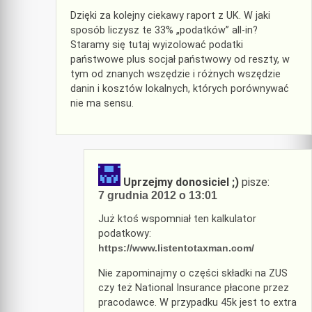
Dzięki za kolejny ciekawy raport z UK. W jaki
sposób liczysz te 33% „podatków” all-in?
Staramy się tutaj wyizolować podatki
państwowe plus socjał państwowy od reszty, w
tym od znanych wszędzie i różnych wszędzie
danin i kosztów lokalnych, których porównywać
nie ma sensu.
Uprzejmy donosiciel ;)
pisze:
7 grudnia 2012 o 13:01
Już ktoś wspomniał ten kalkulator
podatkowy:
https://www.listentotaxman.com/
Nie zapominajmy o części składki na ZUS
czy też National Insurance płacone przez
pracodawce. W przypadku 45k jest to extra