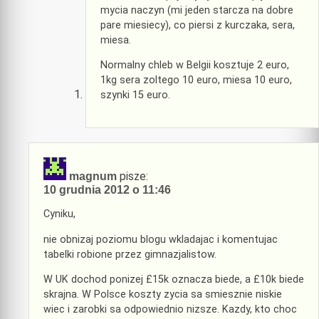
mycia naczyn (mi jeden starcza na dobre
pare miesiecy), co piersi z kurczaka, sera,
miesa.
Normalny chleb w Belgii kosztuje 2 euro,
1kg sera zoltego 10 euro, miesa 10 euro,
szynki 15 euro.
pisze:
magnum
10 grudnia 2012 o 11:46
Cyniku,
nie obnizaj poziomu blogu wkladajac i komentujac
tabelki robione przez gimnazjalistow.
W UK dochod ponizej £15k oznacza biede, a £10k biede
skrajna. W Polsce koszty zycia sa smiesznie niskie
wiec i zarobki sa odpowiednio nizsze. Kazdy, kto choc