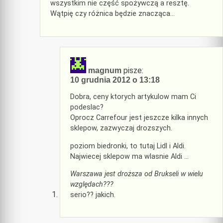
wszystkim nie część spożywczą a resztę.
Wątpię czy różnica będzie znacząca…
pisze:
magnum
10 grudnia 2012 o 13:18
Dobra, ceny ktorych artykulow mam Ci
podeslac?
Oprocz Carrefour jest jeszcze kilka innych
sklepow, zazwyczaj drozszych.
poziom biedronki, to tutaj Lidl i Aldi.
Najwiecej sklepow ma wlasnie Aldi …
Warszawa jest droższa od Brukseli w wielu
względach???
serio?? jakich.