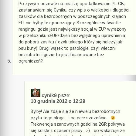
Po żywym odzewie na analizę opodatkowanie PL-GB,
zastanawiam się Cyniku, czy wpis o wielkości i długości
zasiłków dla bezrobotnych w poszczególnych krajach
EU, nie byłby tez pouczający. Szczególnie w świetle
rangingu: gdzie jest największy socjal w EU? wyrażony
w przeliczniku xEUR/dzień bezwględnego uprawnienia
do poboru zasiłku ( czyli takiego który się należy jak
psu buty). Drugi wątek to patologie, czyli wieczni
bezrobotni i gdzie to jest finansowane bez
ograniczeń?
pisze:
cynik9
10 grudnia 2012 o 12:29
Byłby! Ale zdaje się że niewielu bezrobotnych
czyta tego bloga… i na całe szczeście…
Frekwencja szanownych gości na 2GR pokrywa
się ściśle z czasem pracy… ;-)… co wskazuje że