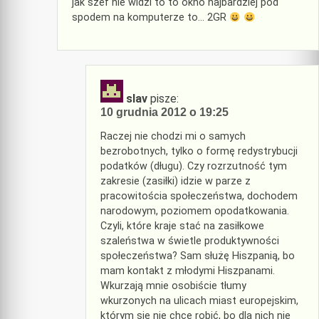
jak szef nie widzi to to okno najbardziej pod
spodem na komputerze to… 2GR
slav
pisze:
10 grudnia 2012 o 19:25
Raczej nie chodzi mi o samych
bezrobotnych, tylko o formę redystrybucji
podatków (długu). Czy rozrzutność tym
zakresie (zasiłki) idzie w parze z
pracowitościa społeczeństwa, dochodem
narodowym, poziomem opodatkowania.
Czyli, które kraje stać na zasiłkowe
szaleństwa w świetle produktywności
społeczeństwa? Sam służę Hiszpanią, bo
mam kontakt z młodymi Hiszpanami.
Wkurzają mnie osobiście tłumy
wkurzonych na ulicach miast europejskim,
którym się nie chce robić, bo dla nich nie