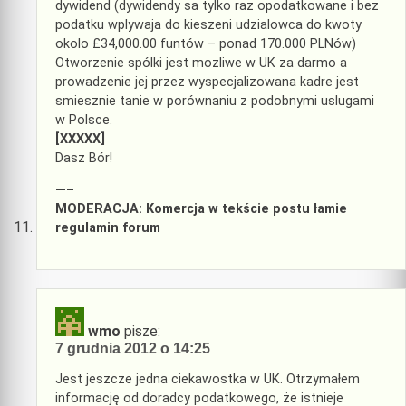
dywidend (dywidendy sa tylko raz opodatkowane i bez
podatku wplywaja do kieszeni udzialowca do kwoty
okolo £34,000.00 funtów – ponad 170.000 PLNów)
Otworzenie spólki jest mozliwe w UK za darmo a
prowadzenie jej przez wyspecjalizowana kadre jest
smiesznie tanie w porównaniu z podobnymi uslugami
w Polsce.
[XXXXX]
Dasz Bór!
—–
MODERACJA: Komercja w tekście postu łamie
regulamin forum
wmo
pisze:
7 grudnia 2012 o 14:25
Jest jeszcze jedna ciekawostka w UK. Otrzymałem
informację od doradcy podatkowego, że istnieje