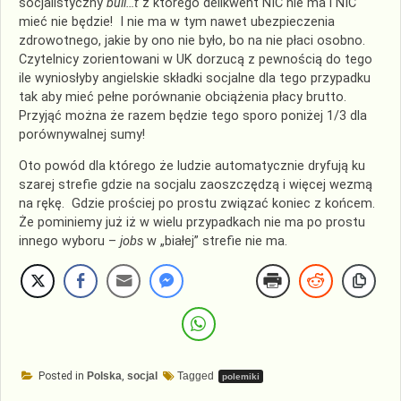
socjalistyczny
bull…t
z którego delikwent NIC nie ma i NIC
mieć nie będzie! I nie ma w tym nawet ubezpieczenia
zdrowotnego, jakie by ono nie było, bo na nie płaci osobno.
Czytelnicy zorientowani w UK dorzucą z pewnością do tego
ile wyniosłyby angielskie składki socjalne dla tego przypadku
tak aby mieć pełne porównanie obciążenia płacy brutto.
Przyjąć można że razem będzie tego sporo poniżej 1/3 dla
porównywalnej sumy!
Oto powód dla którego że ludzie automatycznie dryfują ku
szarej strefie gdzie na socjalu zaoszczędzą i więcej wezmą
na rękę. Gdzie prościej po prostu związać koniec z końcem.
Że pominiemy już iż w wielu przypadkach nie ma po prostu
innego wyboru –
jobs
w „białej” strefie nie ma.
Posted in
Polska
,
socjal
Tagged
polemiki