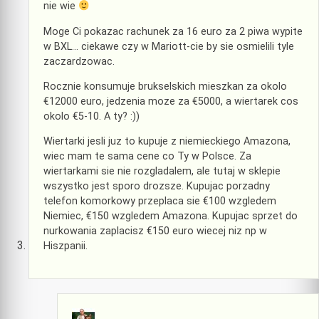
nie wie
Moge Ci pokazac rachunek za 16 euro za 2 piwa wypite
w BXL… ciekawe czy w Mariott-cie by sie osmielili tyle
zaczardzowac.
Rocznie konsumuje brukselskich mieszkan za okolo
€12000 euro, jedzenia moze za €5000, a wiertarek cos
okolo €5-10. A ty? :))
Wiertarki jesli juz to kupuje z niemieckiego Amazona,
wiec mam te sama cene co Ty w Polsce. Za
wiertarkami sie nie rozgladalem, ale tutaj w sklepie
wszystko jest sporo drozsze. Kupujac porzadny
telefon komorkowy przeplaca sie €100 wzgledem
Niemiec, €150 wzgledem Amazona. Kupujac sprzet do
nurkowania zaplacisz €150 euro wiecej niz np w
Hiszpanii.