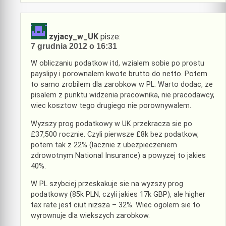
zyjacy_w_UK
pisze:
7 grudnia 2012 o 16:31
W obliczaniu podatkow itd, wzialem sobie po prostu
payslipy i porownalem kwote brutto do netto. Potem
to samo zrobilem dla zarobkow w PL. Warto dodac, ze
pisalem z punktu widzenia pracownika, nie pracodawcy,
wiec kosztow tego drugiego nie porownywalem.
Wyzszy prog podatkowy w UK przekracza sie po
£37,500 rocznie. Czyli pierwsze £8k bez podatkow,
potem tak z 22% (lacznie z ubezpieczeniem
zdrowotnym National Insurance) a powyzej to jakies
40%.
W PL szybciej przeskakuje sie na wyzszy prog
podatkowy (85k PLN, czyli jakies 17k GBP), ale higher
tax rate jest ciut nizsza – 32%. Wiec ogolem sie to
wyrownuje dla wiekszych zarobkow.