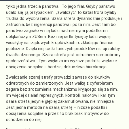
tylko jedna trzecia państwa. To jego filar. Gdyby państwu
udało się ją przypadkiem „zwalczyć” to katastrofa byłaby
trudna do wyobrażenia. Szara strefa dynamicznie produkuje i
zatrudnia, bez ingerencji państwa i poza nim. Jest tam bo
państwo zagnało w nią ludzi nadmiernymi podatkami i
obłąkańczym ZUSem. Bez niej setki tysięcy ludzi więcej
wisiałyby na rządowych kroplówkach rozkładając finanse
publiczne. Dzięki niej setki tańszych produktów nie ujrzałoby
światła dziennego. Szara strefa jest odruchem samoobrony
społeczeństwa. Tym większa im wyższe podatki, większe
obciążenia socjalne i bardziej dokuczliwa biurokracja.
Zwalczanie szarej strefy prowadzi zawsze do skutków
odwrotnych do zamierzonych. Jest walką z cyferblatem
zegara bez zrozumienia mechanizmu kryjącego się za nim.
Im więcej działań represyjnych, kontroli, nalotów i kar tym
szara strefa jedynie głębiej zakamuflowana, nie mniejsza.
Jest jedna metoda na szarą strefę – niższe podatki i
obciążenia socjalne a przez to brak brak motywów do
schodzenia do niej.