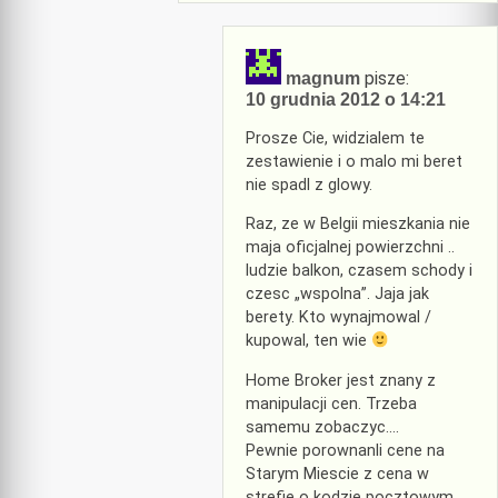
pisze:
magnum
10 grudnia 2012 o 14:21
Prosze Cie, widzialem te
zestawienie i o malo mi beret
nie spadl z glowy.
Raz, ze w Belgii mieszkania nie
maja oficjalnej powierzchni ..
ludzie balkon, czasem schody i
czesc „wspolna”. Jaja jak
berety. Kto wynajmowal /
kupowal, ten wie
Home Broker jest znany z
manipulacji cen. Trzeba
samemu zobaczyc….
Pewnie porownanli cene na
Starym Miescie z cena w
strefie o kodzie pocztowym