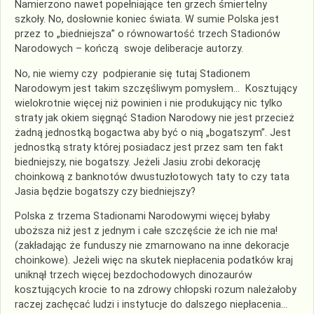
Namierzono nawet popełniające ten grzech śmiertelny
szkoły. No, dosłownie koniec świata. W sumie Polska jest
przez to „biedniejsza” o równowartość trzech Stadionów
Narodowych – kończą swoje deliberacje autorzy.
No, nie wiemy czy podpieranie się tutaj Stadionem
Narodowym jest takim szczęśliwym pomysłem… Kosztujący
wielokrotnie więcej niż powinien i nie produkujący nic tylko
straty jak okiem sięgnąć Stadion Narodowy nie jest przecież
żadną jednostką bogactwa aby być o nią „bogatszym”. Jest
jednostką straty której posiadacz jest przez sam ten fakt
biedniejszy, nie bogatszy. Jeżeli Jasiu zrobi dekorację
choinkową z banknotów dwustuzłotowych taty to czy tata
Jasia będzie bogatszy czy biedniejszy?
Polska z trzema Stadionami Narodowymi więcej byłaby
uboższa niż jest z jednym i całe szczęście że ich nie ma!
(zakładając że funduszy nie zmarnowano na inne dekoracje
choinkowe). Jeżeli więc na skutek niepłacenia podatków kraj
uniknął trzech więcej bezdochodowych dinozaurów
kosztujących krocie to na zdrowy chłopski rozum należałoby
raczej zachęcać ludzi i instytucje do dalszego niepłacenia…