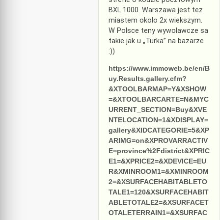
BXL 1000. Warszawa jest tez
miastem okolo 2x wiekszym.
W Polsce teny wywolawcze sa
takie jak u „Turka” na bazarze
:))
https://www.immoweb.be/en/B
uy.Results.gallery.cfm?
&XTOOLBARMAP=Y&XSHOW
=&XTOOLBARCARTE=N&MYC
URRENT_SECTION=Buy&XVE
NTELOCATION=1&XDISPLAY=
gallery&XIDCATEGORIE=5&XP
ARIMG=on&XPROVARRACTIV
E=province%2Fdistrict&XPRIC
E1=&XPRICE2=&XDEVICE=EU
R&XMINROOM1=&XMINROOM
2=&XSURFACEHABITABLETO
TALE1=120&XSURFACEHABIT
ABLETOTALE2=&XSURFACET
OTALETERRAIN1=&XSURFAC