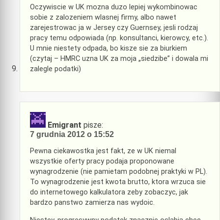
Oczywiscie w UK mozna duzo lepiej wykombinowac
sobie z zalozeniem wlasnej firmy, albo nawet
zarejestrowac ja w Jersey czy Guernsey, jesli rodzaj
pracy temu odpowiada (np. konsultanci, kierowcy, etc.).
U mnie niestety odpada, bo kisze sie za biurkiem
(czytaj – HMRC uzna UK za moja „siedzibe” i dowala mi
zalegle podatki)
Emigrant
pisze:
7 grudnia 2012 o 15:52
Pewna ciekawostka jest fakt, ze w UK niemal
wszystkie oferty pracy podaja proponowane
wynagrodzenie (nie pamietam podobnej praktyki w PL).
To wynagrodzenie jest kwota brutto, ktora wrzuca sie
do internetowego kalkulatora zeby zobaczyc, jak
bardzo panstwo zamierza nas wydoic.