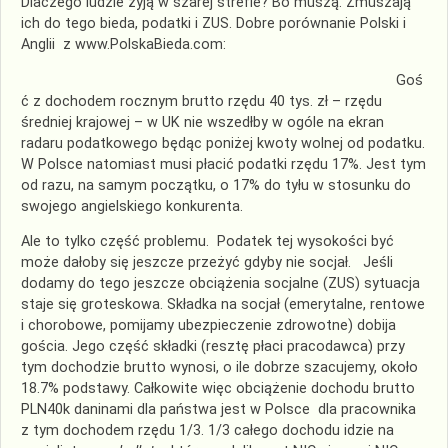
Dlaczego ludzie żyją w szarej strefie? Bo muszą. Zmuszają
ich do tego bieda, podatki i ZUS. Dobre porównanie Polski i
Anglii z www.PolskaBieda.com:
Goś
ć z dochodem rocznym brutto rzędu 40 tys. zł – rzędu
średniej krajowej – w UK nie wszedłby w ogóle na ekran
radaru podatkowego będąc poniżej kwoty wolnej od podatku.
W Polsce natomiast musi płacić podatki rzędu 17%. Jest tym
od razu, na samym początku, o 17% do tyłu w stosunku do
swojego angielskiego konkurenta.
Ale to tylko część problemu. Podatek tej wysokości być
może dałoby się jeszcze przeżyć gdyby nie socjał. Jeśli
dodamy do tego jeszcze obciążenia socjalne (ZUS) sytuacja
staje się groteskowa. Składka na socjał (emerytalne, rentowe
i chorobowe, pomijamy ubezpieczenie zdrowotne) dobija
gościa. Jego część składki (resztę płaci pracodawca) przy
tym dochodzie brutto wynosi, o ile dobrze szacujemy, około
18.7% podstawy. Całkowite więc obciążenie dochodu brutto
PLN40k daninami dla państwa jest w Polsce dla pracownika
z tym dochodem rzędu 1/3. 1/3 całego dochodu idzie na