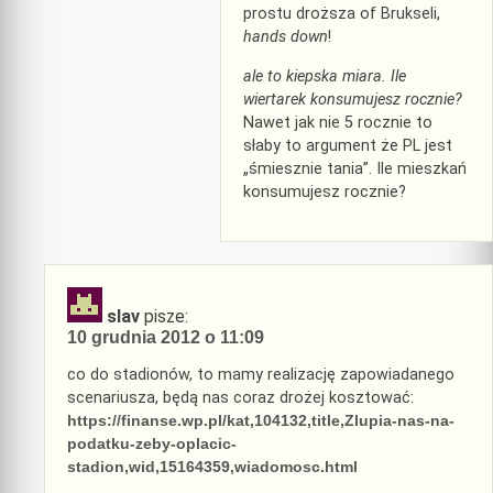
prostu droższa of Brukseli,
hands down
!
ale to kiepska miara. Ile
wiertarek konsumujesz rocznie?
Nawet jak nie 5 rocznie to
słaby to argument że PL jest
„śmiesznie tania”. Ile mieszkań
konsumujesz rocznie?
slav
pisze:
10 grudnia 2012 o 11:09
co do stadionów, to mamy realizację zapowiadanego
scenariusza, będą nas coraz drożej kosztować:
https://finanse.wp.pl/kat,104132,title,Zlupia-nas-na-
podatku-zeby-oplacic-
stadion,wid,15164359,wiadomosc.html