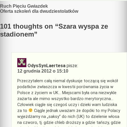
Nawigacja
Ruch Pięciu Gwiazdek
Oferta szkoleń dla dwudziestolatków
wpisu
101 thoughts on “
Szara wyspa ze
stadionem
”
OdysSynLaertesa
pisze:
12 grudnia 2012 o 15:10
Przeczytałem całą niemal dyskusje toczącą się wokół
podatków zwłaszcza w kwestii porównania życia w
Polsce z życiem w UK… Miejscami była ona niezwykle
zażarta ale mimo wszystko bardzo merytoryczna…
Człowiek ciągle się czegoś uczy i dzieki wam ludziska
za to
Ciągle jednak uważam że dopóki to my Polacy
wyjeżdżamy na „saksy” do nich (UK) to dzielenie włosa
na czworo, tj. gdzie chleb droższy a gdzie tańszy, gdzie