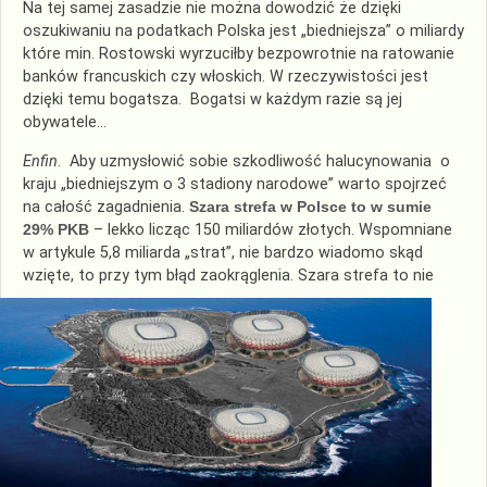
Na tej samej zasadzie nie można dowodzić że dzięki
oszukiwaniu na podatkach Polska jest „biedniejsza” o miliardy
które min. Rostowski wyrzuciłby bezpowrotnie na ratowanie
banków francuskich czy włoskich. W rzeczywistości jest
dzięki temu bogatsza. Bogatsi w każdym razie są jej
obywatele…
Enfin
. Aby uzmysłowić sobie szkodliwość halucynowania o
kraju „biedniejszym o 3 stadiony narodowe” warto spojrzeć
na całość zagadnienia.
Szara strefa w Polsce to w sumie
29% PKB
– lekko licząc 150 miliardów złotych. Wspomniane
w artykule 5,8 miliarda „strat”, nie bardzo wiadomo skąd
wzięte, to przy tym błąd zaokrąglenia. Szara str
efa to nie