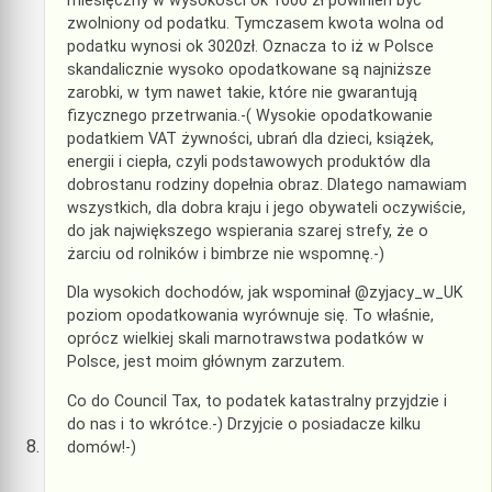
miesięczny w wysokości ok 1000 zł powinien być
zwolniony od podatku. Tymczasem kwota wolna od
podatku wynosi ok 3020zł. Oznacza to iż w Polsce
skandalicznie wysoko opodatkowane są najniższe
zarobki, w tym nawet takie, które nie gwarantują
fizycznego przetrwania.-( Wysokie opodatkowanie
podatkiem VAT żywności, ubrań dla dzieci, książek,
energii i ciepła, czyli podstawowych produktów dla
dobrostanu rodziny dopełnia obraz. Dlatego namawiam
wszystkich, dla dobra kraju i jego obywateli oczywiście,
do jak największego wspierania szarej strefy, że o
żarciu od rolników i bimbrze nie wspomnę.-)
Dla wysokich dochodów, jak wspominał @zyjacy_w_UK
poziom opodatkowania wyrównuje się. To właśnie,
oprócz wielkiej skali marnotrawstwa podatków w
Polsce, jest moim głównym zarzutem.
Co do Council Tax, to podatek katastralny przyjdzie i
do nas i to wkrótce.-) Drzyjcie o posiadacze kilku
domów!-)