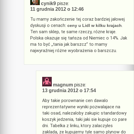
pisze:
cynik9
11 grudnia 2012 o 12:46
Tu mamy zakończenie tej coraz bardziej jałowej
dyskusji o cenach:
ceny u Lidl w kilku krajach
.
Ten sam sklep, te same rzeczy, rózne kraje.
Polska okazuje się tańsza od Niemiec o 14%. Jak
ma to być „tania jak barszcz” to mamy
najwyraźniej różne wyobrażenia o barszczu.
pisze:
magnum
13 grudnia 2012 o 17:54
Aby takie porownanie cen dawalo
reprezentatywne wyniki pozwalajace na
taki osad, nalezaloby zakupic standardowy
koszyk jedzenia, taki jaki sie kupuje co pare
dni. Tabelka z linku, ktory zalaczyles
zaklada, ze kupujemy tyle samo plynow do