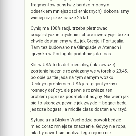
fragmentow panstw z bardzo mocnym
odsetkiem mniejszosci etnicznych), dokonalismy
wiecej niz przez nasze 25 lat.
Cyniq ma 100% racji, trzeba pietnowac
socjalistyczne myslenie i chore inwestycje, bo za
chwile dostaniemy w d… jak Grecja i Portugalia.
Tam tez budowano na Olimpiade w Atenach i
igrzyska w Portugalii, podobnie jak u nas.
Klif w USA to bzdet medialny, (jak zawsze)
zostanie hucznie rozwiazany we wtorek o 23:45,
bo obie partie jada na tym samym wozku.
Realnym problemem USA jest gigantyczny i
rosnacy deficyt, ale pewnie rozwiaza ten
problem poprzez podatek inflacyjny. Nie wiem jak
sie to skonczy, pewnie jak zwykle – bogaci beda
jeszcze bogatsi, a middle class dostanie w rzyć.
Sytuacja na Bliskim Wschodzie powoli bedzie
miec coraz mniejsze znaczenie. Gdyby nie ropa,
nikt by nawet sie analiza tego rejonu nie