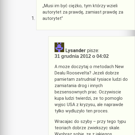
„Musi im być ciężko, tym którzy wzieli
autorytet za prawdę, zamiast prawdę za
autorytet”
Lysander
pisze:
31 grudnia 2012 o 04:02
A moze doczytaj o metodach New
Dealu Roosevelta? Jezeli dobrze
pamietam zatrudnial tysiace ludzi do
zamiatania drog i innych
bezsensownych prac. Oczywiscie
kupa ludzi twierdzi, ze to pomoglo
wyjsc USA z kryzysu, ale naprawde
tylko wydluzylo ten proces.
Wracajac do szyby – przy tego typu
teoriach dobrze zwiekszyc skale.
Wyobraz sobie, ze z jakiegos