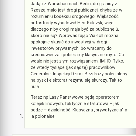
Jadąc z Warschau nach Berlin, do granicy z
Rzeszą mało jest drogi publicznej, chyba ze w
rozumieniu kodeksu drogowego. Większość
autostrady wybudował Herr Kulczyk, więc
dlaczego niby drogi maja być za publiczne $,
skoro nie są? Wprowadzając Via-toll można
spokojnie skusić do inwestycji w drogi
inwestorów prywatnych, bo wracamy do
średniowiecza i pobieramy klasyczne myto. Co
wcale nie jest złym rozwiązaniem, IMHO. Tylko,
że wtedy tysiące (jak sądzę) pracowników
Generalnej Inspekcji Dziur i Bezdroży poleciałoby
na pysk i elektorat reżymu się skurczy. Tak to
hula…
Teraz np Lasy Panstwowe będą operatorem
kolejek linowych, faktycznie statutowa – jak
sądzę – działalność. Klasyczna „prywatyzacja” a
la polonaise.