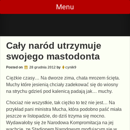
Skip
Menu
to
content
Cały naród utrzymuje
swojego mastodonta
Posted on
28 grudnia 2012
by
cynik9
Ciężkie czasy… Na dworze zima, chata mrozem ścięta.
Muchy które jesienią chciały zadekować się do wiosny
na strychu gdzieś pod kalenicą padają jak… muchy.
Chociaż nie wszystkie, tak ciężko to też nie jest… Na
przykład pani ministra Mucha, która podobno paść miała
jeszcze w listopadzie, do dziś trzyma się mocno.
Wydawałoby się że Narodowa Kompromitacja na jej
wachcie, ze Stadionem Narodowym morfującym się w