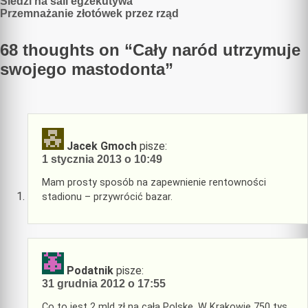
Nawigacja
Siedzi na sali egzekutywa
Przemnażanie złotówek przez rząd
wpisu
68 thoughts on “
Cały naród utrzymuje
swojego mastodonta
”
Jacek Gmoch
pisze:
1 stycznia 2013 o 10:49
Mam prosty sposób na zapewnienie rentowności
stadionu – przywrócić bazar.
Podatnik
pisze:
31 grudnia 2012 o 17:55
Co to jest 2 mld zł na całą Polskę. W Krakowie 750 tys.