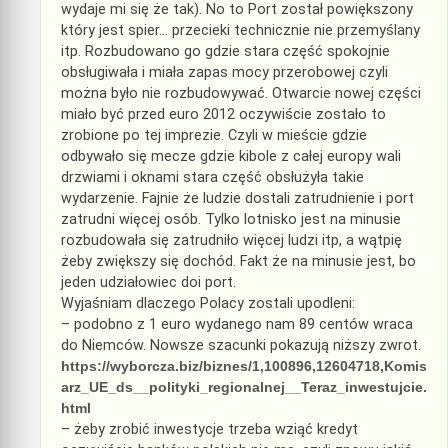
wydaje mi się że tak). No to Port został powiększony
który jest spier… przecieki technicznie nie przemyślany
itp. Rozbudowano go gdzie stara część spokojnie
obsługiwała i miała zapas mocy przerobowej czyli
można było nie rozbudowywać. Otwarcie nowej części
miało być przed euro 2012 oczywiście zostało to
zrobione po tej imprezie. Czyli w mieście gdzie
odbywało się mecze gdzie kibole z całej europy wali
drzwiami i oknami stara część obsłużyła takie
wydarzenie. Fajnie że ludzie dostali zatrudnienie i port
zatrudni więcej osób. Tylko lotnisko jest na minusie
rozbudowała się zatrudniło więcej ludzi itp, a wątpię
żeby zwiększy się dochód. Fakt że na minusie jest, bo
jeden udziałowiec doi port.
Wyjaśniam dlaczego Polacy zostali upodleni:
– podobno z 1 euro wydanego nam 89 centów wraca
do Niemców. Nowsze szacunki pokazują niższy zwrot.
https://wyborcza.biz/biznes/1,100896,12604718,Komis
arz_UE_ds__polityki_regionalnej__Teraz_inwestujcie.
html
– żeby zrobić inwestycje trzeba wziąć kredyt