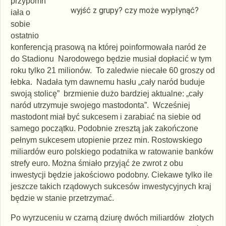
przypomn
wyjść z grupy? czy może wypłynąć?
iała o
sobie
ostatnio
konferencją prasową na której poinformowała naród że
do Stadionu Narodowego będzie musiał dopłacić w tym
roku tylko 21 milionów. To zaledwie niecałe 60 groszy od
łebka. Nadała tym dawnemu hasłu „cały naród buduje
swoją stolicę” brzmienie dużo bardziej aktualne: „cały
naród utrzymuje swojego mastodonta”. Wcześniej
mastodont miał być sukcesem i zarabiać na siebie od
samego początku. Podobnie zresztą jak zakończone
pełnym sukcesem utopienie przez min. Rostowskiego
miliardów euro polskiego podatnika w ratowanie banków
strefy euro. Można śmiało przyjąć że zwrot z obu
inwestycji będzie jakościowo podobny. Ciekawe tylko ile
jeszcze takich rządowych sukcesów inwestycyjnych kraj
będzie w stanie przetrzymać.
Po wyrzuceniu w czarną dziurę dwóch miliardów złotych