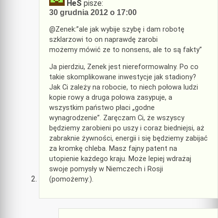
HeS
pisze:
30 grudnia 2012 o 17:00
@Zenek:”ale jak wybije szybę i dam robotę
szklarzowi to on naprawdę zarobi
możemy mówić ze to nonsens, ale to są fakty”
Ja pierdziu, Zenek jest niereformowalny. Po co
takie skomplikowane inwestycje jak stadiony?
Jak Ci zależy na robocie, to niech połowa ludzi
kopie rowy a druga połowa zasypuje, a
wszystkim państwo płaci „godne
wynagrodzenie”. Zaręczam Ci, że wszyscy
będziemy zarobieni po uszy i coraz biedniejsi, aż
zabraknie żywności, energii i się będziemy zabijać
za kromkę chleba. Masz fajny patent na
utopienie każdego kraju. Może lepiej wdrażaj
swoje pomysły w Niemczech i Rosji
(pomożemy:).