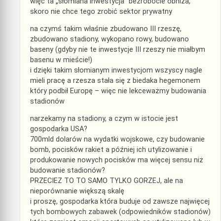
więc ta „słomiana inwestycja” bezrobocie obniża,
skoro nie chce tego zrobić sektor prywatny
na czymś takim właśnie zbudowano III rzeszę,
zbudowano stadiony, wykopano rowy, budowano
baseny (gdyby nie te inwestycje III rzeszy nie miałbym
basenu w mieście!)
i dzięki takim słomianym inwestycjom wszyscy nagle
mieli pracę a rzesza stała się z biedaka hegemonem
który podbił Europę – więc nie lekceważmy budowania
stadionów
narzekamy na stadiony, a czym w istocie jest
gospodarka USA?
700mld dolarów na wydatki wojskowe, czy budowanie
bomb, pocisków rakiet a później ich utylizowanie i
produkowanie nowych pocisków ma więcej sensu niż
budowanie stadionów?
PRZECIEZ TO TO SAMO TYLKO GORZEJ, ale na
nieporównanie większą skalę
i proszę, gospodarka która buduje od zawsze najwięcej
tych bombowych zabawek (odpowiedników stadionów)