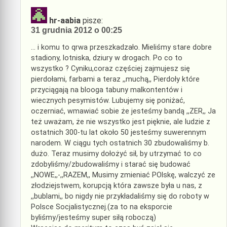
hr-aabia
pisze:
31 grudnia 2012 o 00:25
… i komu to qrwa przeszkadzało. Mieliśmy stare dobre
stadiony, lotniska, dziury w drogach. Po co to
wszystko ? Cyniku,coraz częściej zajmujesz się
pierdołami, farbami a teraz ,,muchą,, Pierdoły które
przyciągają na blooga tabuny malkontentów i
wiecznych pesymistów. Lubujemy się poniżać,
oczerniać, wmawiać sobie że jesteśmy bandą ,,ZER,, Ja
też uważam, że nie wszystko jest pięknie, ale ludzie z
ostatnich 300-tu lat około 50 jesteśmy suwerennym
narodem. W ciągu tych ostatnich 30 zbudowaliśmy b.
dużo. Teraz musimy dołożyć sił, by utrzymać to co
zdobyliśmy/zbudowaliśmy i starać się budować
,,NOWE,,-,,RAZEM,, Musimy zmieniać POlskę, walczyć ze
złodziejstwem, korupcją która zawsze była u nas, z
,,bublami,, bo nigdy nie przykładaliśmy się do roboty w
Polsce Socjalistycznej.(za to na eksporcie
byliśmy/jesteśmy super siłą roboczą)