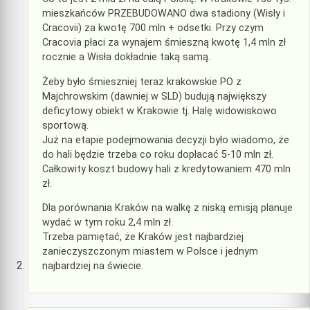
mieszkańców PRZEBUDOWANO dwa stadiony (Wisły i
Cracovii) za kwotę 700 mln + odsetki. Przy czym
Cracovia płaci za wynajem śmieszną kwotę 1,4 mln zł
rocznie a Wisła dokładnie taką samą.
Żeby było śmieszniej teraz krakowskie PO z
Majchrowskim (dawniej w SLD) budują największy
deficytowy obiekt w Krakowie tj. Halę widowiskowo
sportową.
Już na etapie podejmowania decyzji było wiadomo, że
do hali będzie trzeba co roku dopłacać 5-10 mln zł.
Całkowity koszt budowy hali z kredytowaniem 470 mln
zł.
Dla porównania Kraków na walkę z niską emisją planuje
wydać w tym roku 2,4 mln zł.
Trzeba pamiętać, że Kraków jest najbardziej
zanieczyszczonym miastem w Polsce i jednym
najbardziej na świecie.