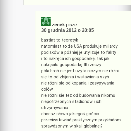
zenek
pisze:
30 grudnia 2012 o 20:05
bastiat to teoretyk
natomiast to że USA produkuje miliardy
pocisków a później je utylizuje to fakty
i to nakręca ich gospodarkę, tak jak
nakręciło gospodarkę III rzeszy
póki broń nie jest użyta niczym nie różni
się to od zbijania i wstawiania szyb
nie rózni sie od kopania i zasypywania
dołów
nie rózni sie tez od budowania nikomu
niepotrzebnych stadionów i ich
utrzymywania
chcesz słowo jakiegoś gościa
przeciwstawiać praktycznym przykładom
sprawdzonym w skali globalnej?