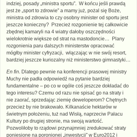
indziej, posady „ministra sportu”. W końcu jeśli prawdą
jest że „sport to zdrowie” a mamy już, pożal się Boże,
ministra od zdrowia to czy osobny minister od sportu jest
jeszcze konieczny? Przecież rozgonienie tej całkowicie
zbędnej kamaryli na 4 wiatry dałoby oszczędności
wielokrotnie większe od strat na mastodoncie… Plany
rozgonienia paru dalszych ministerstw opracować
mógłby minister cyfryzacji, włączając w nie swój resort,
bardziej jeszcze kuriozalny niż ministerstwo gimnastyki…
En fin
. Dlatego pewnie na konferencji prasowej ministry
Muchy nie padła odpowiedź na pytanie bardziej
fundamentalne – po co w ogóle coś jeszcze dokładać do
tego interesu? Czemu od razu nie spisać go na straty i
nie zaorać, sprzedając ziemię deweloperom? Chętnych
przecież by nie brakowało. Kilkanaście hektarów w
świetnym położeniu, tuż nad Wisłą, naprzeciw Pałacu
Kultury po drugiej stronie, ma swoją wartość.
Pozwoliłoby to rządowi przynajmniej zredukować straty
poniesione na poronionej „inwestycji” w Euro2012 i