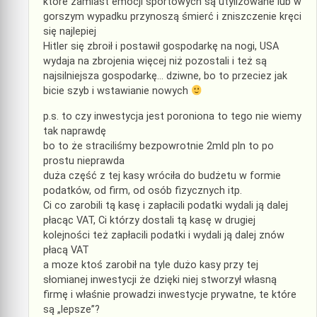
które zamiast emocji sportowych są utylizowane lub w
gorszym wypadku przynoszą śmierć i zniszczenie kręci
się najlepiej
Hitler się zbroił i postawił gospodarkę na nogi, USA
wydaja na zbrojenia więcej niż pozostali i też są
najsilniejsza gospodarkę… dziwne, bo to przeciez jak
bicie szyb i wstawianie nowych
p.s. to czy inwestycja jest poroniona to tego nie wiemy
tak naprawdę
bo to że straciliśmy bezpowrotnie 2mld pln to po
prostu nieprawda
duża część z tej kasy wróciła do budżetu w formie
podatków, od firm, od osób fizycznych itp.
Ci co zarobili tą kasę i zapłacili podatki wydali ją dalej
płacąc VAT, Ci którzy dostali tą kasę w drugiej
kolejności też zapłacili podatki i wydali ją dalej znów
płacą VAT
a moze ktoś zarobił na tyle dużo kasy przy tej
słomianej inwestycji że dzięki niej stworzył własną
firmę i właśnie prowadzi inwestycje prywatne, te które
są „lepsze”?