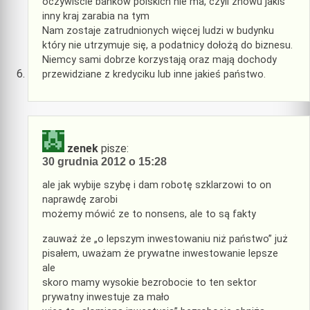
oczywiście banków polskich nie ma, czyli znowu jakiś
inny kraj zarabia na tym
Nam zostaje zatrudnionych więcej ludzi w budynku
który nie utrzymuje się, a podatnicy dołożą do biznesu.
Niemcy sami dobrze korzystają oraz mają dochody
przewidziane z kredyciku lub inne jakieś państwo.
zenek
pisze:
30 grudnia 2012 o 15:28
ale jak wybije szybę i dam robotę szklarzowi to on
naprawdę zarobi
możemy mówić ze to nonsens, ale to są fakty
zauważ że „o lepszym inwestowaniu niż państwo” już
pisałem, uważam że prywatne inwestowanie lepsze
ale
skoro mamy wysokie bezrobocie to ten sektor
prywatny inwestuje za mało