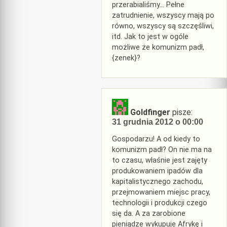
przerabialiśmy… Pełne
zatrudnienie, wszyscy mają po
równo, wszyscy są szczęśliwi,
itd. Jak to jest w ogóle
możliwe że komunizm padł,
{zenek}?
Goldfinger
pisze:
31 grudnia 2012 o 00:00
Gospodarzu! A od kiedy to
komunizm padł? On nie ma na
to czasu, właśnie jest zajęty
produkowaniem ipadów dla
kapitalistycznego zachodu,
przejmowaniem miejsc pracy,
technologii i produkcji czego
się da. A za zarobione
pieniądze wykupuje Afrykę i