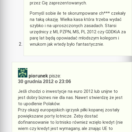
przez Cię zaprezentowanych.
Pomyśl sobie ile te skorumpowane ch*** czekały
na taką okazję. Wielka kasa która trzeba wydać
szybko i na uproszczonych zasadach. Starsi
urzędnicy z MI, PZPN, MS, PL 2012 czy GDDKiA za
parę lat będą opowiadać młodszym kolegom i
wnukom jak wtedy było fantastycznie.
piorunek
pisze:
30 grudnia 2012 o 23:06
Jeśli chodzi o inwestycje na euro 2012 lub unijne to
jest dobry biznes nie dla nas. Nawet stwierdzę że jest
to upodlenie Polaków.
Przy okazji europejskich igrzysk piłki kopanej zostały
powiększane porty lotnicze. Żeby dostać
dofinansowanie to lotnisko również wzięło kredyt (nie
wiem czy kredyt jest wymagany, ale znając UE to