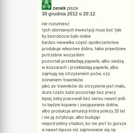
zenek
pisze:
30 grudnia 2012 o 20:12
nie rozumiesz
tych słomianych inwestycji musi być tyle
by bezrobocie było niskie
bardzo niewielka część społeczeństwa
produkuje własciwe dobra, takie prawdziwe
potrzebne wszystkim
pozostali przekładają papierki, albo siedzą
w koszarach i przekładają papierki, albo
zajmują się strzyżeniem psów, czy
ścinaniem trawników
jako że trawników do strzyżenia jest mało,
duża częśc ludzi pozostaje bez pracy
lepiej żeby pracowali bez sensu nawet jeśli
to będzie kopanie i zasypywanie dołów,
albo produkcja amunicji która poleży 20 lat
i sie ją zutylizuje, albo budując
niepotrzebny stadion, bo nie jest to gorsze
a nawet lepsze niż zajmowanie się np