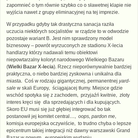
zapomnieć o tym równie szybko co o sławetnej klapie nie
wyjścia nawet z grupy eliminacyjnej na tej imprezie.
W przypadku gdyby tak drastyczna sanacja raziła
uczucia niektórych socjalistów w rządzie to w odwodzie
pozostaje wariant B. Jest nim sprawdzony model
biznesowy – powrót wyrzuconych ze stadionu X-lecia
handlarzy którzy nadawali temu obiektowi
niepowtarzalny koloryt narodowego Wielkiego Bazaru
(
Wielki Bazar X-lecia
). Rzecz nieporównywalnie bardziej
praktyczna, o niebo bardziej zyskowna i unikalna dla
miasta. Coś w rodzaju gigantycznej, permanentnej
yard-
sale
w skali Europy, ściągajacej tłumy. Miejsce gdzie
wschód spotyka się z zachodem, przyjaźń kwitnie, złoty
interes kręci się dla sprzedających i dla kupujących.
Skoro EU musi się już głębiej integrować bo tak
postanowił jej komitet central…,
oops, pardon me
,
komisja europejska oczywiście, to trudno chyba o lepsze
epicentrum takiej integracji niż dawny warszawski Grand
Bazar w nowym, europejskim wydaniu.