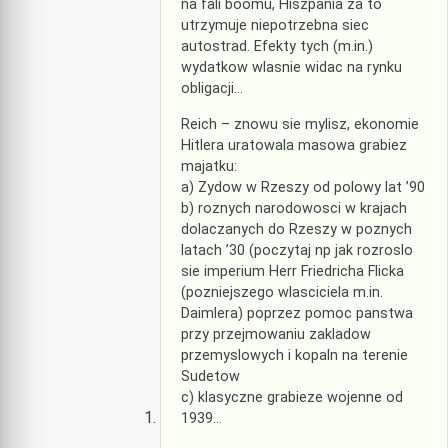
na fali boomu, Hiszpania za to
utrzymuje niepotrzebna siec
autostrad. Efekty tych (m.in.)
wydatkow wlasnie widac na rynku
obligacji…
Reich – znowu sie mylisz, ekonomie
Hitlera uratowala masowa grabiez
majatku:
a) Zydow w Rzeszy od polowy lat ’90
b) roznych narodowosci w krajach
dolaczanych do Rzeszy w poznych
latach ’30 (poczytaj np jak rozroslo
sie imperium Herr Friedricha Flicka
(pozniejszego wlasciciela m.in.
Daimlera) poprzez pomoc panstwa
przy przejmowaniu zakladow
przemyslowych i kopaln na terenie
Sudetow
c) klasyczne grabieze wojenne od
1939…