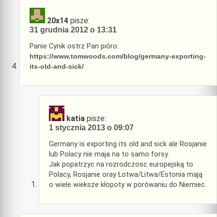
20x14
pisze:
31 grudnia 2012 o 13:31
Panie Cynik ostrz Pan pióro:
https://www.tomwoods.com/blog/germany-exporting-
its-old-and-sick/
katia
pisze:
1 stycznia 2013 o 09:07
Germany is exporting its old and sick ale Rosjanie
lub Polacy nie maja na to samo forsy.
Jak popatrzyc na rozrodczosc europejską to
Polacy, Rosjanie oray Łotwa/Litwa/Estonia mają
o wiele wieksze kłopoty w porówaniu do Niemiec.