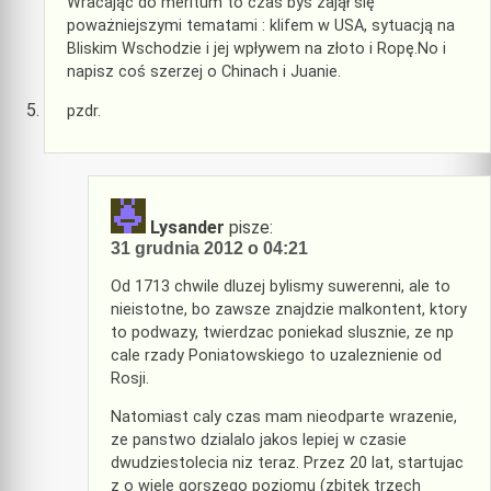
Wracając do meritum to czas byś zajął się
poważniejszymi tematami : klifem w USA, sytuacją na
Bliskim Wschodzie i jej wpływem na złoto i Ropę.No i
napisz coś szerzej o Chinach i Juanie.
pzdr.
Lysander
pisze:
31 grudnia 2012 o 04:21
Od 1713 chwile dluzej bylismy suwerenni, ale to
nieistotne, bo zawsze znajdzie malkontent, ktory
to podwazy, twierdzac poniekad slusznie, ze np
cale rzady Poniatowskiego to uzaleznienie od
Rosji.
Natomiast caly czas mam nieodparte wrazenie,
ze panstwo dzialalo jakos lepiej w czasie
dwudziestolecia niz teraz. Przez 20 lat, startujac
z o wiele gorszego poziomu (zbitek trzech