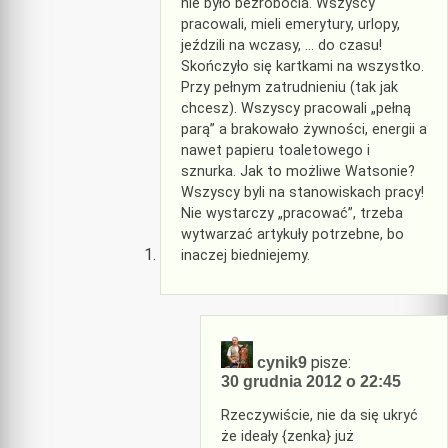
nie było bezrobocia. Wszyscy
pracowali, mieli emerytury, urlopy,
jeździli na wczasy, … do czasu!
Skończyło się kartkami na wszystko.
Przy pełnym zatrudnieniu (tak jak
chcesz). Wszyscy pracowali „pełną
parą” a brakowało żywności, energii a
nawet papieru toaletowego i
sznurka. Jak to możliwe Watsonie?
Wszyscy byli na stanowiskach pracy!
Nie wystarczy „pracować”, trzeba
wytwarzać artykuły potrzebne, bo
inaczej biedniejemy.
pisze:
cynik9
30 grudnia 2012 o 22:45
Rzeczywiście, nie da się ukryć
że ideały {zenka} już