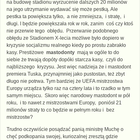
na budowę stadionu wyrzucenie dalszych 20 milionów
na jego utrzymanie wydawać się może pestką. Ale
pestka ta powiększa tylko, a nie zmniejsza, i stratę, i
długi. I będzie powiększała rok w rok, zanim coś czy ktoś
nie przerwie tego obłędu. Przerwanie podobnego
obłędu ze Stadionem X-lecia możliwe było dopiero w
kryzysie socjalizmu realnego kiedy po prostu zabrakło
kasy. Prestiżowe
mastodonty
mają w ogóle to do
siebie że trwają dopóty dopóki starcza kasy, czyli do
najbliższego kryzysu. Jest więc nadzieja że i mastodont
premiera Tuska, przynajmniej jako pustostan, też zbyt
długo nie potrwa. Tym bardziej że UEFA mistrzostwa
Europy urządza tylko raz na cztery lata i to rzadko w tym
samym miejscu. Skoro więc narodowy mastodont w pół
roku, i to nawet z mistrzostwami Europy, poniósł 21
milionów straty to co będzie w pełnym roku i bez
mistrzostw?
Trudno oczywiście posądzać panią ministrę Muchę o
chęć podkopania swojej, kuriozalnej zresztą gdzie