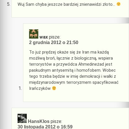
Wuj Sam chyba jeszcze bardziej znienawidzi złoto…
wax
pisze:
2 grudnia 2012 o 21:50
To już prędzej okaże się że Iran ma każdą
możliwą broń, łącznie z biologiczną, wspiera
terrorystów a przywódca Ahmedineżad jest
paskudnym antysemitą i homofobem. Wobec
tego trzeba będzie w imię demokracji i walki z
międzynarodowym terroryzmem spacyfikować
Irańczyków
pisze:
HansKlos
30 listopada 2012 o 16:59