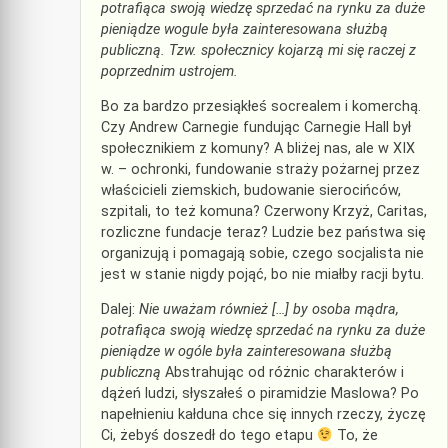
potrafiąca swoją wiedzę sprzedać na rynku za duże
pieniądze wogule była zainteresowana służbą
publiczną. Tzw. społecznicy kojarzą mi się raczej z
poprzednim ustrojem.
Bo za bardzo przesiąkłeś socrealem i komerchą.
Czy Andrew Carnegie fundując Carnegie Hall był
społecznikiem z komuny? A bliżej nas, ale w XIX
w. – ochronki, fundowanie straży pożarnej przez
właścicieli ziemskich, budowanie sierocińców,
szpitali, to też komuna? Czerwony Krzyż, Caritas,
rozliczne fundacje teraz? Ludzie bez państwa się
organizują i pomagają sobie, czego socjalista nie
jest w stanie nigdy pojąć, bo nie miałby racji bytu.
Dalej:
Nie uważam również […] by osoba mądra,
potrafiąca swoją wiedzę sprzedać na rynku za duże
pieniądze w ogóle była zainteresowana służbą
publiczną
Abstrahując od różnic charakterów i
dążeń ludzi, słyszałeś o piramidzie Maslowa? Po
napełnieniu kałduna chce się innych rzeczy, życzę
Ci, żebyś doszedł do tego etapu
To, że