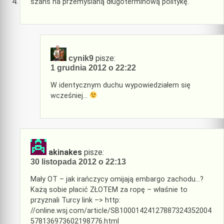
szans na przemyślaną długoterminową politykę.
pisze:
cynik9
1 grudnia 2012 o 22:22
W identycznym duchu wypowiedziałem się
wcześniej…
akinakes
pisze:
30 listopada 2012 o 22:13
Mały OT – jak irańczycy omijają embargo zachodu…?
Każą sobie płacić ZŁOTEM za ropę – właśnie to
przyznali Turcy link –> http:
//online.wsj.com/article/SB10001424127887324352004
578136973602198776.html