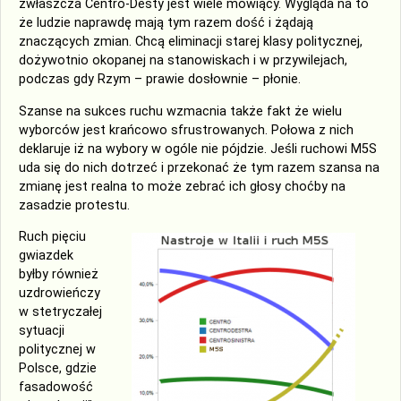
zwłaszcza Centro-Desty jest wiele mówiący. Wygląda na to
że ludzie naprawdę mają tym razem dość i żądają
znaczących zmian. Chcą eliminacji starej klasy politycznej,
dożywotnio okopanej na stanowiskach i w przywilejach,
podczas gdy Rzym – prawie dosłownie – płonie.
Szanse na sukces ruchu wzmacnia także fakt że wielu
wyborców jest krańcowo sfrustrowanych. Połowa z nich
deklaruje iż na wybory w ogóle nie pójdzie. Jeśli ruchowi M5S
uda się do nich dotrzeć i przekonać że tym razem szansa na
zmianę jest realna to może zebrać ich głosy choćby na
zasadzie protestu.
Ruch pięciu
gwiazdek
byłby również
uzdrowieńczy
w stetryczałej
sytuacji
politycznej w
Polsce, gdzie
fasadowość