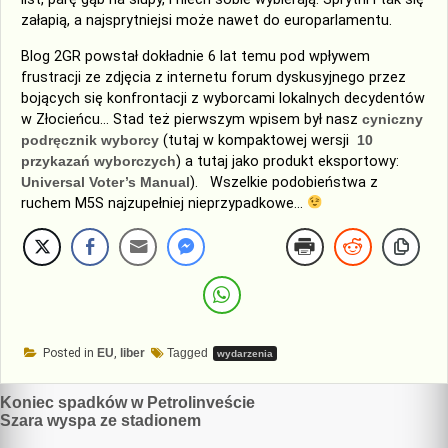
załapią, a najsprytniejsi może nawet do europarlamentu.
Blog 2GR powstał dokładnie 6 lat temu pod wpływem
frustracji ze zdjęcia z internetu forum dyskusyjnego przez
bojących się konfrontacji z wyborcami lokalnych decydentów
w Złocieńcu… Stad też pierwszym wpisem był nasz
cyniczny
podręcznik wyborcy
(tutaj w kompaktowej wersji
10
przykazań wyborczych
) a tutaj jako produkt eksportowy:
Universal Voter’s Manual
). Wszelkie podobieństwa z
ruchem M5S najzupełniej nieprzypadkowe…
Posted in
EU
,
liber
Tagged
wydarzenia
Nawigacja
Koniec spadków w Petrolinveście
Szara wyspa ze stadionem
wpisu