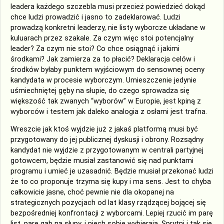
leadera każdego szczebla musi przecież powiedzieć dokąd
chce ludzi prowadzić i jasno to zadeklarować. Ludzi
prowadzą konkretni leaderzy, nie listy wyborcze układane w
kuluarach przez szakale. Za czym więc stoi potencjalny
leader? Za czym nie stoi? Co chce osiągnąć i jakimi
środkami? Jak zamierza za to płacić? Deklaracja celów i
środków byłaby punktem wyjściowym do sensownej oceny
kandydata w procesie wyborczym. Umieszczenie jedynie
uśmiechniętej gęby na słupie, do czego sprowadza się
większość tak zwanych “wyborów” w Europie, jest kpiną z
wyborców i testem jak daleko analogia z osłami jest trafna.
Wreszcie jak ktoś wyjdzie już z jakaś platformą musi być
przygotowany do jej publicznej dyskusji i obrony. Rozsądny
kandydat nie wyjdzie z przygotowanym w centrali partyjnej
gotowcem, będzie musiał zastanowić się nad punktami
programu i umieć je uzasadnić. Będzie musiał przekonać ludzi
że to co proponuje trzyma się kupy i ma sens. Jest to chyba
całkowicie jasne, choć pewnie nie dla okopanej na
strategicznych pozycjach od lat klasy rządzącej bojącej się
bezpośredniej konfrontacji z wyborcami. Lepiej rzucić im parę
list, parę gąb na słupy, i niech sobie wybierają. Sprytni i tak się