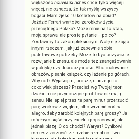
większość
nouveaux riches
chce tylko więcej i
więcej, nie oznacza, że tak myślą wszyscy
bogaci. Mam zjeść 10 kotletów na obiad?
Jeżdzić Ferrari wartości zarobków życia
przeciętnego Polaka? Może mnie na to stać,
moja sprawa, ale proste pytanie – po co?
Zostawmy to zakompleksionym. Wolę się zająć
innymi rzeczami, jak już zapewnię sobie
podstawowe potrzeby. Może to być oczywiście
rozwijanie biznesu, ale może też zaangażowanie
w politykę czy dobroczynność. Albo malowanie
obrazów, pisanie książek, czy łażenie po górach.
Why not? Wyjaśnij mi, proszę, dlaczego tu
cokolwiek piszesz? Przecież wg Twojej teorii
działania nie przynoszące profitów nie mają
sensu. Nie lepiej przez te parę minut przerzucić
parę worków z węglem, albo wrzucić coś na
allegro, żeby zarobić kolejnych parę groszy? Ja
mógłbym siąść przy excelu i popracować, ale
jednak piszę. O co chodzi? Waryat? Cynikowi
możesz zarzucić, że trzebie szmal na Two