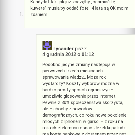
Kandydat taki jak już zacząłby „ogarniać tę
kuwetę” musiałby oddać fotel. 4 lata są OK moim
zdaniem.
Lysander
pisze:
4 grudnia 2012 o 01:12
Podobno jedyne zmiany nastepuja w
pierwszych trzech miesiacach
sprawowania wladzy… Moze rok
wystarczy? Koszty wyborow mozna w
bardzo prosty sposob ograniczyc –
umozliwic glosowanie przez internet.
Pewnie z 30% spoleczenstwa skorzysta,
ale – chocby z powodow
demograficznych, co roku nowe pokolenie
mlodych z Iphonem w garsci – z roku na
rok odsetek musi rosnac. Jezeli kupa ludzi
ma konta bankowe z dostepem przez net,