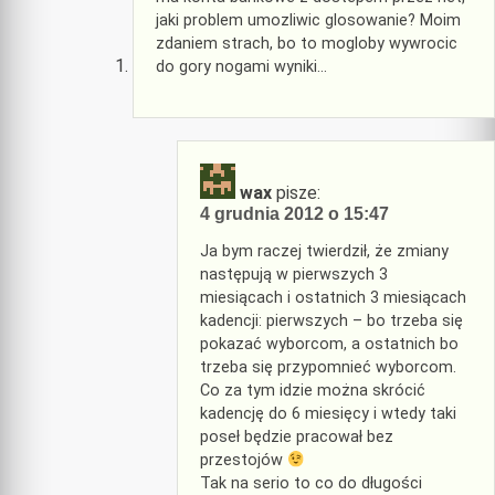
jaki problem umozliwic glosowanie? Moim
zdaniem strach, bo to mogloby wywrocic
do gory nogami wyniki…
wax
pisze:
4 grudnia 2012 o 15:47
Ja bym raczej twierdził, że zmiany
następują w pierwszych 3
miesiącach i ostatnich 3 miesiącach
kadencji: pierwszych – bo trzeba się
pokazać wyborcom, a ostatnich bo
trzeba się przypomnieć wyborcom.
Co za tym idzie można skrócić
kadencję do 6 miesięcy i wtedy taki
poseł będzie pracował bez
przestojów
Tak na serio to co do długości