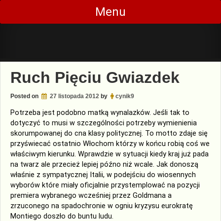
Skip
Menu
to
content
Ruch Pięciu Gwiazdek
Posted on
27 listopada 2012
by
cynik9
Potrzeba jest podobno matką wynalazków. Jeśli tak to
dotyczyć to musi w szczególności potrzeby wymienienia
skorumpowanej do cna klasy politycznej. To motto zdaje się
przyświecać ostatnio Włochom którzy w końcu robią coś we
właściwym kierunku. Wprawdzie w sytuacji kiedy kraj już pada
na twarz ale przecież lepiej późno niż wcale. Jak donoszą
właśnie z sympatycznej Italii, w podejściu do wiosennych
wyborów które miały oficjalnie przystemplować na pozycji
premiera wybranego wcześniej przez Goldmana a
zrzuconego na spadochronie w ogniu kryzysu eurokratę
Montiego doszło do buntu ludu.