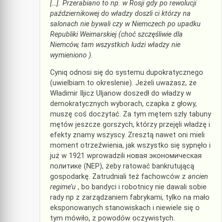
[…]. Przerabiano to np. w Rosji gdy po rewolucji
październikowej do władzy doszli ci którzy na
salonach nie bywali czy w Niemczech po upadku
Republiki Weimarskiej (choć szczęśliwie dla
Niemców, tam wszystkich ludzi władzy nie
wymieniono ).
Cyniq odnosi się do systemu dupokratycznego
(uwielbiam to okreslenie). Jeżeli uważasz, że
Władimir Iljicz Uljanow doszedł do władzy w
demokratycznych wyborach, czapka z głowy,
muszę coś doczytać. Za tym mętem szły tabuny
mętów jeszcze gorszych, którzy przejęli władzę i
efekty znamy wszyscy. Zresztą nawet oni mieli
moment otrzeźwienia, jak wszystko się sypnęło i
już w 1921 wprowadzili новая экономическая
политике (NEP), żeby ratować bankrutującą
gospodarkę. Zatrudniali też fachowców z
ancien
regime’u
, bo bandyci i robotnicy nie dawali sobie
rady np z zarządzaniem fabrykami, tylko na mało
eksponowanych stanowiskach i niewiele się o
tym mówiło, z powodów oczywistych.