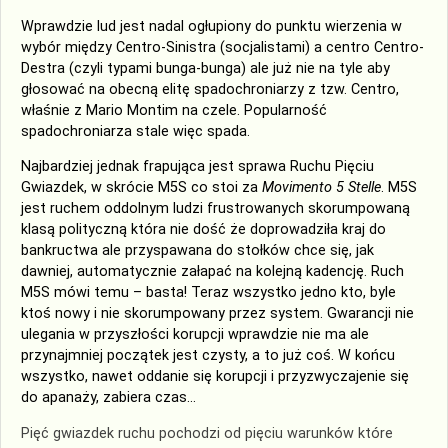
Wprawdzie lud jest nadal ogłupiony do punktu wierzenia w
wybór między Centro-Sinistra (socjalistami) a centro Centro-
Destra (czyli typami bunga-bunga) ale już nie na tyle aby
głosować na obecną elitę spadochroniarzy z tzw. Centro,
właśnie z Mario Montim na czele. Popularność
spadochroniarza stale więc spada.
Najbardziej jednak frapująca jest sprawa Ruchu Pięciu
Gwiazdek, w skrócie M5S co stoi za
Movimento 5 Stelle
. M5S
jest ruchem oddolnym ludzi frustrowanych skorumpowaną
klasą polityczną która nie dość że doprowadziła kraj do
bankructwa ale przyspawana do stołków chce się, jak
dawniej, automatycznie załapać na kolejną kadencję. Ruch
M5S mówi temu – basta! Teraz wszystko jedno kto, byle
ktoś nowy i nie skorumpowany przez system. Gwarancji nie
ulegania w przyszłości korupcji wprawdzie nie ma ale
przynajmniej początek jest czysty, a to już coś. W końcu
wszystko, nawet oddanie się korupcji i przyzwyczajenie się
do apanaży, zabiera czas…
Pięć gwiazdek ruchu pochodzi od pięciu warunków które