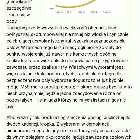
„demokracji”
szczególnie
rzuca się w
oczy.
Usunąłby przede wszystkim większość obecnej klasy
politycznej, skorumpowanej nie mniej niż włoska i cynicznie
celebrującej demokratyczny kult szakali przeznaczony dla
osłów. W ramach tego kultu masy ogłupione zostały do
punktu wybierania już nawet nie konkretnych osób na
konkretne stanowiska ale do głosowania na przygotowane
zawczasu przez szakale listy. Właściwymi wyborami jest
więc ustalanie kolejności na tych listach ale do tego dla
bezpieczeństwa osły wyborcze dopuszczone już być nie
mogą. M5S ma tu prostą receptę – skoro muszą być listy to
niech przynajmniej będzie jedna zdecydowanie różna od
pozostałych – lista ludzi którzy na innych listach nigdy nie
byli.
Albo weźmy taki postulat ograniczenia posługi publicznej do
dwóch kadencji, kropka. Z wyborami w demokracji
nieuchronnie degradującymi się do farsy, gdy ci sami zaradni
dziwnym zbiegiem okoliczności lądują zawsze na czołowych