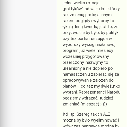
jedna wielka rotacja
„polityków” od wielu lat, którzy
raz zmienią partię a innym
razem poglądy i wyborcy to
łykają. Inną kwestią jest to, że
przyzwoicie by było, by polityk
czy też partia ruszająca w
wyborczy wyścig miała swój
program już wiele miesięcy
wcześniej przygotowany,
przeliczony, nazwijmy to
urealniony a nie dopiero po
namaszczeniu zabierać się za
opracowywanie założeń do
planów – co też my świeżutko
wybrani, Reprezentanci Narodu
będziemy wdrażać, tudzież
zmieniać (mieszać) :-)))
Itd, itp. Szereg takich ALE
można by było wyeliminować i
wówczas naprawdę można by