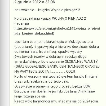
2 grudnia 2012 o 22:06
co uważacie – książka Wojna o pieniądz 2
Po przeczytaniu książki WOJNA O PIENIĄDZ 2
(recenzja
https://www.pafere.org/artykuly,n1145,wojna_o_pieni
adz_koniec_dolara.html
)
Jest tam czarno na białym opis chińskiego autora
(doceniam), iż sprawy idą w kierunku dewaluacji dolara
do niemal zera, hiperinflacji, spadku wyceny
światowych rezerw w dolarach i redukcji długu
amerykańskiego, bo stworzenie GLOBALNEJ WALUTY
(ORAZ GLOBALNEGO BANKU CENTRALNEGO) OPARTEJ
NA PARYTECIE ZŁOTA I………………….CO2!!!
Po to stworzony miał zostać system handlu limitami
oraz rynki adekwatne do tego celu.
Oczywiście wygranymi tego procesu będzie USA,
Europa, a niemiłosiernie po tylu dostaną Chiny i inne
kraje rozwijające się.
Rzecz wdłg harmonogramu stać ma się do 2024 roku.