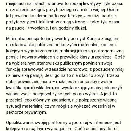
miejscach na listach, stanowi to rodzaj lewatywy. Tyle czasu
na zrobienie czegoś pożytecznego i ani dnia więcej. Osiem
lat powinno każdemu na to wystarczyć. Jeszcze bardziej
pożyteczny jest taki limit w drugą stronę – tylko tyle czasu
na psucie i trwonienie, i ani godziny dłużej.
Minimalna pensja to inny świetny pomysł. Koniec z ciągiem
na stanowiska publiczne po korzyści materialne, koniec z
kolejnym wynaturzeniem demokracji jakim są astronomiczne
pensje i nawarstwiające się przywileje klasy urzędniczej. Gość
na wybieralnym stanowisku publicznym powinien swoją
funkcję sprawować w zasadzie honorowo, z poczuciem misji
i z niewielką pensją. Jeśli go na to nie stać to
sorry
. Trzeba
sobie powiedzieć jasno – mała jest szansa aby swoimi
kwalifikacjami i wkładem, nie wystarczającym aby polepszyć
własne życie, polepszył życie tych co go wybrali. A jest to
przecież jego głównym zadaniem, nie polepszanie własnej
sytuacji materialnej czym mógł się wykazać wcześniej w
sektorze prywatnym.
Opublikowanie swojej platformy wyborczej w internecie jest
kolejnym rozsądnym wymaganiem. Gość aspirujący do roli