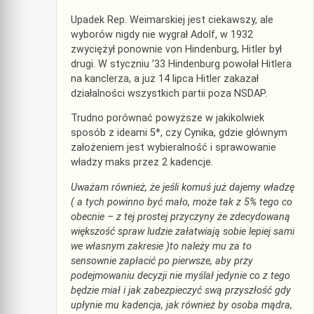
Upadek Rep. Weimarskiej jest ciekawszy, ale
wyborów nigdy nie wygrał Adolf, w 1932
zwyciężył ponownie von Hindenburg, Hitler był
drugi. W styczniu ’33 Hindenburg powołał Hitlera
na kanclerza, a już 14 lipca Hitler zakazał
działalności wszystkich partii poza NSDAP.
Trudno porównać powyższe w jakikolwiek
sposób z ideami 5*, czy Cynika, gdzie głównym
założeniem jest wybieralność i sprawowanie
władzy maks przez 2 kadencje.
Uważam również, że jeśli komuś już dajemy władzę
( a tych powinno być mało, może tak z 5% tego co
obecnie – z tej prostej przyczyny że zdecydowaną
większość spraw ludzie załatwiają sobie lepiej sami
we własnym zakresie )to należy mu za to
sensownie zapłacić po pierwsze, aby przy
podejmowaniu decyzji nie myślał jedynie co z tego
będzie miał i jak zabezpieczyć swą przyszłość gdy
upłynie mu kadencja, jak również by osoba mądra,