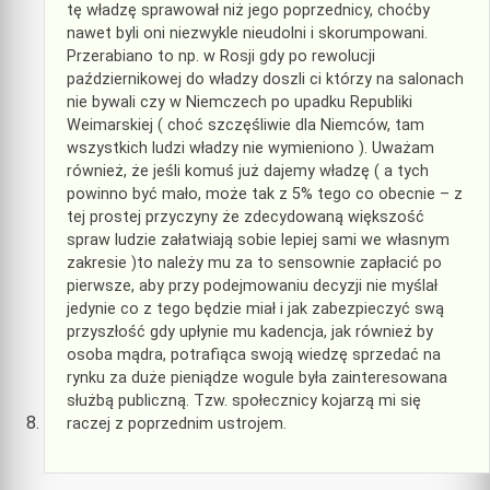
tę władzę sprawował niż jego poprzednicy, choćby
nawet byli oni niezwykle nieudolni i skorumpowani.
Przerabiano to np. w Rosji gdy po rewolucji
październikowej do władzy doszli ci którzy na salonach
nie bywali czy w Niemczech po upadku Republiki
Weimarskiej ( choć szczęśliwie dla Niemców, tam
wszystkich ludzi władzy nie wymieniono ). Uważam
również, że jeśli komuś już dajemy władzę ( a tych
powinno być mało, może tak z 5% tego co obecnie – z
tej prostej przyczyny że zdecydowaną większość
spraw ludzie załatwiają sobie lepiej sami we własnym
zakresie )to należy mu za to sensownie zapłacić po
pierwsze, aby przy podejmowaniu decyzji nie myślał
jedynie co z tego będzie miał i jak zabezpieczyć swą
przyszłość gdy upłynie mu kadencja, jak również by
osoba mądra, potrafiąca swoją wiedzę sprzedać na
rynku za duże pieniądze wogule była zainteresowana
służbą publiczną. Tzw. społecznicy kojarzą mi się
raczej z poprzednim ustrojem.