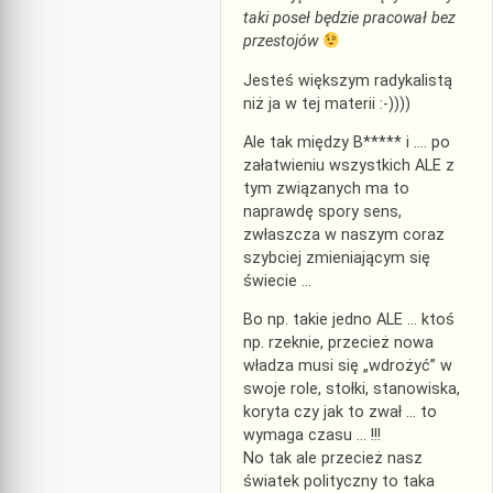
taki poseł będzie pracował bez
przestojów
Jesteś większym radykalistą
niż ja w tej materii :-))))
Ale tak między B***** i …. po
załatwieniu wszystkich ALE z
tym związanych ma to
naprawdę spory sens,
zwłaszcza w naszym coraz
szybciej zmieniającym się
świecie …
Bo np. takie jedno ALE … ktoś
np. rzeknie, przecież nowa
władza musi się „wdrożyć” w
swoje role, stołki, stanowiska,
koryta czy jak to zwał … to
wymaga czasu … !!!
No tak ale przecież nasz
światek polityczny to taka