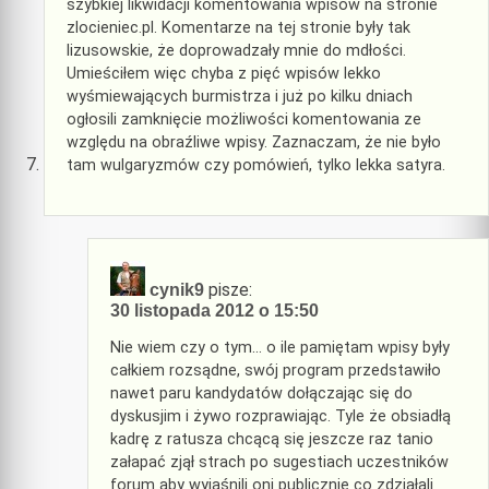
szybkiej likwidacji komentowania wpisów na stronie
zlocieniec.pl. Komentarze na tej stronie były tak
lizusowskie, że doprowadzały mnie do mdłości.
Umieściłem więc chyba z pięć wpisów lekko
wyśmiewających burmistrza i już po kilku dniach
ogłosili zamknięcie możliwości komentowania ze
względu na obraźliwe wpisy. Zaznaczam, że nie było
tam wulgaryzmów czy pomówień, tylko lekka satyra.
pisze:
cynik9
30 listopada 2012 o 15:50
Nie wiem czy o tym… o ile pamiętam wpisy były
całkiem rozsądne, swój program przedstawiło
nawet paru kandydatów dołączając się do
dyskusjim i żywo rozprawiając. Tyle że obsiadłą
kadrę z ratusza chcącą się jeszcze raz tanio
załapać zjął strach po sugestiach uczestników
forum aby wyjaśnili oni publicznie co zdziałali