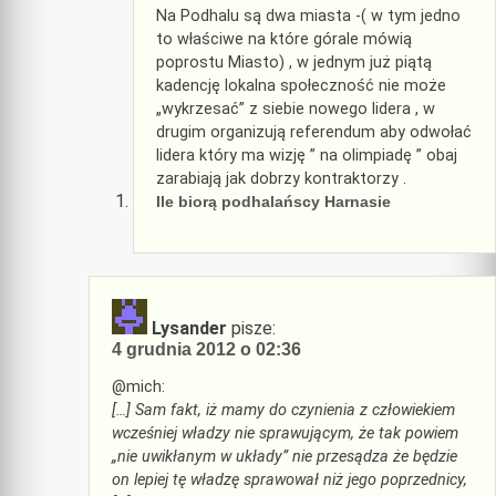
Na Podhalu są dwa miasta -( w tym jedno
to właściwe na które górale mówią
poprostu Miasto) , w jednym już piątą
kadencję lokalna społeczność nie może
„wykrzesać” z siebie nowego lidera , w
drugim organizują referendum aby odwołać
lidera który ma wizję ” na olimpiadę ” obaj
zarabiają jak dobrzy kontraktorzy .
Ile biorą podhalańscy Harnasie
Lysander
pisze:
4 grudnia 2012 o 02:36
@mich:
[…] Sam fakt, iż mamy do czynienia z człowiekiem
wcześniej władzy nie sprawującym, że tak powiem
„nie uwikłanym w układy” nie przesądza że będzie
on lepiej tę władzę sprawował niż jego poprzednicy,