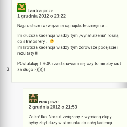
Lantra
pisze:
1 grudnia 2012 o 23:22
Najprostsze rozwiązania są najskuteczniejsze …
Im dłuższa kadencja władzy tym „wynaturzenia” rosną
do stratosfery …
Im krótsza kadencja władzy tym zdrowsze podejście i
rezultaty !!!
POstululuję 1 ROK i zastanawiam się czy to nie aby ciut
za długo :-))))))
wax
pisze:
2 grudnia 2012 o 21:53
Za krótko. Narzut związany z wymianą ekipy
byłby zbyt duży w stosunku do całej kadencji.