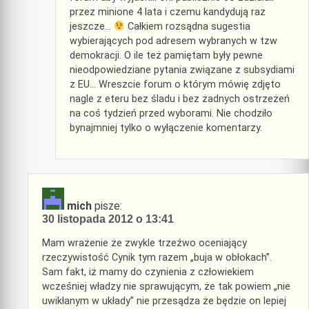
przez minione 4 lata i czemu kandydują raz
jeszcze…
Całkiem rozsądna sugestia
wybierających pod adresem wybranych w tzw
demokracji. O ile też pamiętam były pewne
nieodpowiedziane pytania związane z subsydiami
z EU… Wreszcie forum o którym mówię zdjęto
nagle z eteru bez śladu i bez żadnych ostrzeżeń
na coś tydzień przed wyborami. Nie chodziło
bynajmniej tylko o wyłączenie komentarzy.
mich
pisze:
30 listopada 2012 o 13:41
Mam wrażenie że zwykle trzeźwo oceniający
rzeczywistość Cynik tym razem „buja w obłokach”.
Sam fakt, iż mamy do czynienia z człowiekiem
wcześniej władzy nie sprawującym, że tak powiem „nie
uwikłanym w układy” nie przesądza że będzie on lepiej