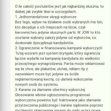
O ile całość postulatów jest jak najbardziej słuszna, to
diabeł, jak zwykle tkwi w szczegółach.
1. Jednomandatowe okręgi wyborcze
Bez tego, wpływ na działanie osób wybranych ma ten,
kto decyduje o ich miejscach na liście, czyli
kierownictwo jedynie słusznych partii. W JOW to kto
zostanie wybrany zależy jedynie od wyborców, co
doskonale dyscyplinuje kandydatów.
2. Ograniczenie w finansowaniu kampanii wyborczych
Tutaj wzorem jest system brytyjski, który ogranicza
łączne wydatki na kampanię kandydata do wielkości
przeciętnego wynagrodzenia. Partia może reklamować
się ile chce, ale plakatów, ulotek, reklam itp z
nazwiskiem może być jedynie za ściśle
reglamentowaną kwotę, co ułatwia wskoczenie
nowych osób do systemu.
3. Karanie za złamanie obietnicy wyborczej
Głosowanie wbrew ogłoszonemu programowi
wyborczemu powinno być traktowane jako złamanie
przyrzeczenia publicznego i karane sądownie poprzez
możliwość skierowania sprawy do sądu przez grupę