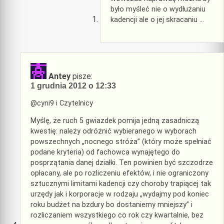
było myśleć nie o wydłużaniu
kadencji ale o jej skracaniu …
Antey
pisze:
1 grudnia 2012 o 12:33
@cyni9 i Czytelnicy
Myślę, że ruch 5 gwiazdek pomija jedną zasadniczą
kwestię: należy odróżnić wybieranego w wyborach
powszechnych „nocnego stróża” (który może spełniać
podane kryteria) od fachowca wynajętego do
posprzątania danej działki. Ten powinien być szczodrze
opłacany, ale po rozliczeniu efektów, i nie ograniczony
sztucznymi limitami kadencji czy choroby trapiącej tak
urzędy jak i korporacje w rodzaju „wydajmy pod koniec
roku budżet na bzdury bo dostaniemy mniejszy” i
rozliczaniem wszystkiego co rok czy kwartalnie, bez