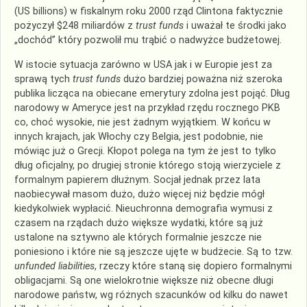
(US billions) w fiskalnym roku 2000 rząd Clintona faktycznie
pożyczył $248 miliardów z
trust funds
i uważał te środki jako
„dochód” który pozwolił mu trąbić o nadwyżce budżetowej.
W istocie sytuacja zarówno w USA jak i w Europie jest za
sprawą tych
trust funds
dużo bardziej poważna niż szeroka
publika licząca na obiecane emerytury zdolna jest pojąć. Dług
narodowy w Ameryce jest na przykład rzędu rocznego PKB
co, choć wysokie, nie jest żadnym wyjątkiem. W końcu w
innych krajach, jak Włochy czy Belgia, jest podobnie, nie
mówiąc już o Grecji. Kłopot polega na tym że jest to tylko
dług oficjalny, po drugiej stronie którego stoją wierzyciele z
formalnym papierem dłużnym. Socjał jednak przez lata
naobiecywał masom dużo, dużo więcej niż będzie mógł
kiedykolwiek wypłacić. Nieuchronna demografia wymusi z
czasem na rządach dużo większe wydatki, które są już
ustalone na sztywno ale których formalnie jeszcze nie
poniesiono i które nie są jeszcze ujęte w budżecie. Są to tzw.
unfunded liabilities
, rzeczy które staną się dopiero formalnymi
obligacjami. Są one wielokrotnie większe niż obecne długi
narodowe państw, wg różnych szacunków od kilku do nawet