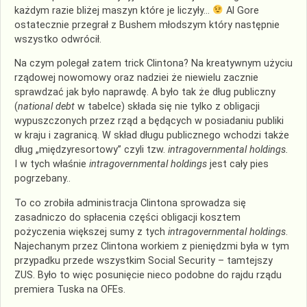
każdym razie bliżej maszyn które je liczyły…
Al Gore
ostatecznie przegrał z Bushem młodszym który następnie
wszystko odwrócił.
Na czym polegał zatem trick Clintona? Na kreatywnym użyciu
rządowej nowomowy oraz nadziei że niewielu zacznie
sprawdzać jak było naprawdę. A było tak że dług publiczny
(
national debt
w tabelce) składa się nie tylko z obligacji
wypuszczonych przez rząd a będących w posiadaniu publiki
w kraju i zagranicą. W skład długu publicznego wchodzi także
dług „międzyresortowy” czyli tzw.
intragovernmental holdings.
I w tych właśnie
intragovernmental holdings
jest cały pies
pogrzebany..
To co zrobiła administracja Clintona sprowadza się
zasadniczo do spłacenia części obligacji kosztem
pożyczenia większej sumy z tych
intragovernmental holdings
.
Najechanym przez Clintona workiem z pieniędzmi była w tym
przypadku przede wszystkim Social Security – tamtejszy
ZUS. Było to więc posunięcie nieco podobne do rajdu rządu
premiera Tuska na OFEs.