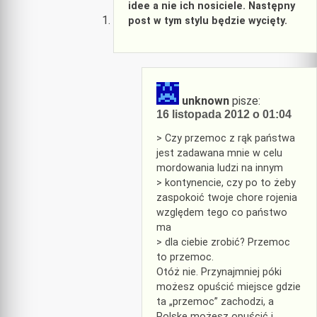
idee a nie ich nosiciele. Następny
post w tym stylu będzie wycięty.
unknown
pisze:
16 listopada 2012 o 01:04
> Czy przemoc z rąk państwa
jest zadawana mnie w celu
mordowania ludzi na innym
> kontynencie, czy po to żeby
zaspokoić twoje chore rojenia
względem tego co państwo
ma
> dla ciebie zrobić? Przemoc
to przemoc.
Otóż nie. Przynajmniej póki
możesz opuścić miejsce gdzie
ta „przemoc” zachodzi, a
Polskę możesz opuścić i