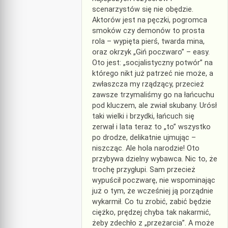
scenarzystów się nie obędzie.
Aktorów jest na pęczki, pogromca
smoków czy demonów to prosta
rola – wypięta pierś, twarda mina,
oraz okrzyk „Giń poczwaro” – easy.
Oto jest: „socjalistyczny potwór” na
którego nikt już patrzeć nie może, a
zwłaszcza my rządzący, przecież
zawsze trzymaliśmy go na łańcuchu
pod kluczem, ale zwiał skubany. Urósł
taki wielki i brzydki, łańcuch się
zerwał i lata teraz to „to” wszystko
po drodze, delikatnie ujmując –
niszcząc. Ale hola narodzie! Oto
przybywa dzielny wybawca. Nic to, że
trochę przygłupi. Sam przecież
wypuścił poczwarę, nie wspominając
już o tym, że wcześniej ją porządnie
wykarmił. Co tu zrobić, zabić będzie
ciężko, prędzej chyba tak nakarmić,
żeby zdechło z „przeżarcia”. A może