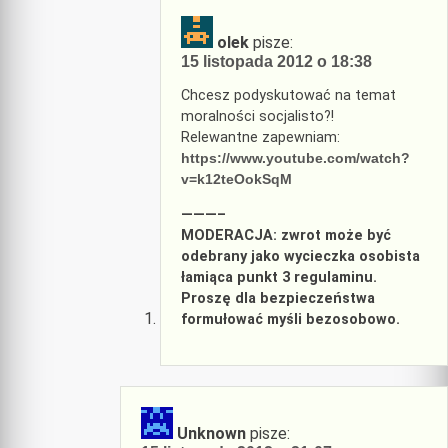
olek
pisze:
15 listopada 2012 o 18:38
Chcesz podyskutować na temat
moralności socjalisto?!
Relewantne zapewniam:
https://www.youtube.com/watch?
v=k12teOokSqM
———–
MODERACJA: zwrot może być
odebrany jako wycieczka osobista
łamiąca punkt 3 regulaminu.
Proszę dla bezpieczeństwa
formułować myśli bezosobowo.
Unknown
pisze: