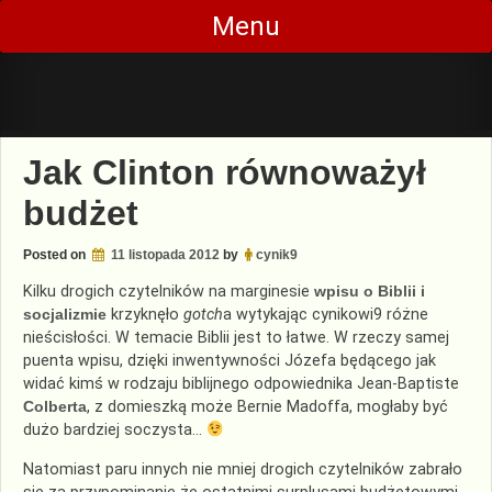
Skip
Menu
to
content
Jak Clinton równoważył
budżet
Posted on
11 listopada 2012
by
cynik9
Kilku drogich czytelników na marginesie
wpisu o Biblii i
socjalizmie
krzyknęło
gotch
a wytykając cynikowi9 różne
nieścisłości. W temacie Biblii jest to łatwe. W rzeczy samej
puenta wpisu, dzięki inwentywności Józefa będącego jak
widać kimś w rodzaju biblijnego odpowiednika Jean-Baptiste
Colberta
, z domieszką może Bernie Madoffa, mogłaby być
dużo bardziej soczysta…
Natomiast paru innych nie mniej drogich czytelników zabrało