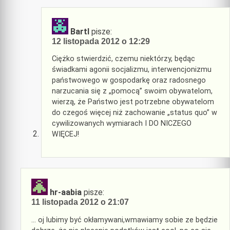
BartI
pisze:
12 listopada 2012 o 12:29
Ciężko stwierdzić, czemu niektórzy, będąc
świadkami agonii socjalizmu, interwencjonizmu
państwowego w gospodarkę oraz radosnego
narzucania się z „pomocą” swoim obywatelom,
wierzą, że Państwo jest potrzebne obywatelom
do czegoś więcej niż zachowanie „status quo” w
cywilizowanych wymiarach I DO NICZEGO
WIĘCEJ!
hr-aabia
pisze:
11 listopada 2012 o 21:07
… oj lubimy być okłamywani,wmawiamy sobie ze będzie