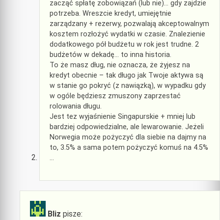
zacząć spłatę zobowiązań (lub nie)… gdy zajdzie
potrzeba. Wreszcie kredyt, umiejętnie
zarządzany + rezerwy, pozwalają akceptowalnym
kosztem rozłożyć wydatki w czasie. Znalezienie
dodatkowego pół budżetu w rok jest trudne. 2
budżetów w dekadę… to inna historia.
To że masz dług, nie oznacza, że żyjesz na
kredyt obecnie – tak długo jak Twoje aktywa są
w stanie go pokryć (z nawiązką), w wypadku gdy
w ogóle będziesz zmuszony zaprzestać
rolowania długu.
Jest tez wyjaśnienie Singapurskie + mniej lub
bardziej odpowiedzialne, ale lewarowanie. Jeżeli
Norwegia może pożyczyć dla siebie na dajmy na
to, 3.5% a sama potem pożyczyć komuś na 4.5%
…
Bliz
pisze: