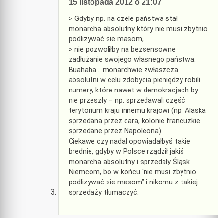
15 listopada 2012 o 21:07
> Gdyby np. na czele państwa stał
monarcha absolutny który nie musi zbytnio
podlizywać sie masom,
> nie pozwoliłby na bezsensowne
zadłużanie swojego własnego państwa.
Buahaha… monarchwie zwłaszcza
absolutni w celu zdobycia pieniędzy robili
numery, które nawet w demokracjach by
nie przeszły – np. sprzedawali część
terytorium kraju innemu krajowi (np. Alaska
sprzedana przez cara, kolonie francuzkie
sprzedane przez Napoleona).
Ciekawe czy nadal opowiadałbyś takie
brednie, gdyby w Polsce rządził jakiś
monarcha absolutny i sprzedały Śląsk
Niemcom, bo w końcu 'nie musi zbytnio
podlizywać sie masom” i nikomu z takiej
sprzedaży tłumaczyć.