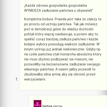
„Każda zdrowa gospodarka gospodarka
WYMUSZA zadłużanie państwa u obywateli”
Kompletna bzdura. Prawda jest taka że zalezy to
po prostu od ustroju państwa. Tak jak mówisz
jest w demokracji gdzie do władzy dochodzi
polityk który więcej naobiecuje, a potem aby to
spełnić coraz bardziej zadłuża państwo i każde
kolejne wybory powodują większe zadłużenie. W
innym ustroju juz jednak niekoniecznie. Gdyby np.
na czele państwa stał monarcha absolutny który
nie musi zbytnio podlizywać sie masom, nie
pozwoliłby na bezsensowne zadłużanie swojego
własnego państwa. A nawet jakby pozwolił to
zbudowałby silna armię aby się obronić przed
wierzycielami.
totus
pisze: