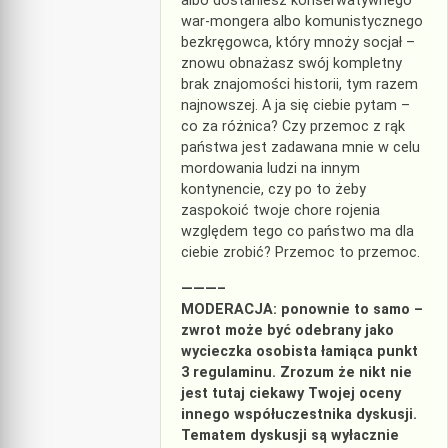
albo dostaniesz konserwatywnego
war-mongera albo komunistycznego
bezkręgowca, który mnoży socjał –
znowu obnażasz swój kompletny
brak znajomości historii, tym razem
najnowszej. A ja się ciebie pytam –
co za różnica? Czy przemoc z rąk
państwa jest zadawana mnie w celu
mordowania ludzi na innym
kontynencie, czy po to żeby
zaspokoić twoje chore rojenia
względem tego co państwo ma dla
ciebie zrobić? Przemoc to przemoc.
———–
MODERACJA: ponownie to samo –
zwrot może być odebrany jako
wycieczka osobista łamiąca punkt
3 regulaminu. Zrozum że nikt nie
jest tutaj ciekawy Twojej oceny
innego współuczestnika dyskusji.
Tematem dyskusji są wyłacznie