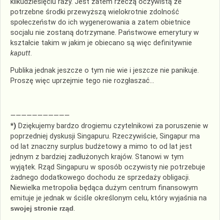
kilkudziesięciu razy. Jest zatem rzeczą oczywistą że
potrzebne środki przewyższą wielokrotnie zdolność
społeczeństw do ich wygenerowania a zatem obietnice
socjalu nie zostaną dotrzymane. Państwowe emerytury w
kształcie takim w jakim je obiecano są więc definitywnie
kaputt
.
Publika jednak jeszcze o tym nie wie i jeszcze nie panikuje.
Proszę więc uprzejmie tego nie rozgłaszać…
———————————
*)
Dziękujemy bardzo drogiemu czytelnikowi za poruszenie w
poprzedniej dyskusji Singapuru. Rzeczywiście, Singapur ma
od lat znaczny surplus budżetowy a mimo to od lat jest
jednym z bardziej zadłużonych krajów. Stanowi w tym
wyjątek. Rząd Singapuru w sposób oczywisty nie potrzebuje
żadnego dodatkowego dochodu ze sprzedaży obligacji.
Niewielka metropolia będąca dużym centrum finansowym
emituje je jednak w ściśle określonym celu, który wyjaśnia na
swojej stronie rząd
.