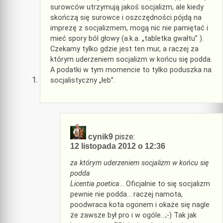
surowców utrzymują jakoś socjalizm, ale kiedy
skończą się surowce i oszczędności pójdą na
imprezę z socjalizmem, mogą nic nie pamiętać i
mieć spory ból głowy (a.k.a. „tabletka gwałtu” ).
Czekamy tylko gdzie jest ten mur, a raczej za
którym uderzeniem socjalizm w końcu się podda.
A podatki w tym momencie to tylko poduszka na
socjalistyczny „łeb”.
pisze:
cynik9
12 listopada 2012 o 12:36
za którym uderzeniem socjalizm w końcu się
podda
Licentia poetica
… Oficjalnie to się socjalizm
pewnie nie podda… raczej namota,
poodwraca kota ogonem i okaże się nagle
że zawsze był pro i w ogóle…;-) Tak jak