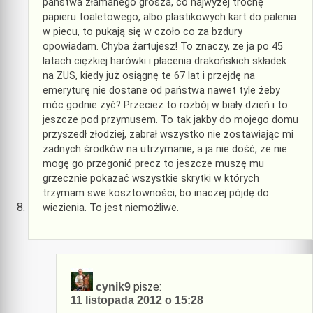
państwa złamanego grosza, co najwyżej trochę
papieru toaletowego, albo plastikowych kart do palenia
w piecu, to pukają się w czoło co za bzdury
opowiadam. Chyba żartujesz! To znaczy, ze ja po 45
latach ciężkiej harówki i płacenia drakońskich składek
na ZUS, kiedy już osiągnę te 67 lat i przejdę na
emeryturę nie dostane od państwa nawet tyle żeby
móc godnie żyć? Przecież to rozbój w biały dzień i to
jeszcze pod przymusem. To tak jakby do mojego domu
przyszedł złodziej, zabrał wszystko nie zostawiając mi
żadnych środków na utrzymanie, a ja nie dość, ze nie
mogę go przegonić precz to jeszcze muszę mu
grzecznie pokazać wszystkie skrytki w których
trzymam swe kosztowności, bo inaczej pójdę do
wiezienia. To jest niemożliwe.
pisze:
cynik9
11 listopada 2012 o 15:28