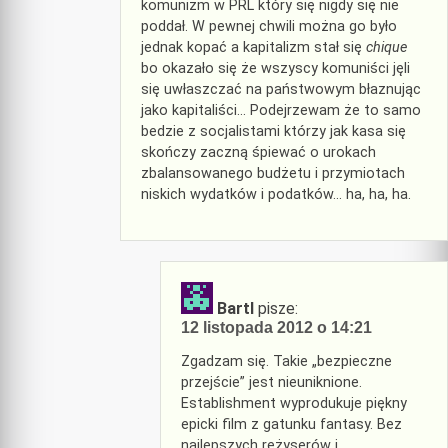
komunizm w PRL który się nigdy się nie
poddał. W pewnej chwili można go było
jednak kopać a kapitalizm stał się
chique
bo okazało się że wszyscy komuniści jęli
się uwłaszczać na państwowym błaznując
jako kapitaliści… Podejrzewam że to samo
bedzie z socjalistami którzy jak kasa się
skończy zaczną śpiewać o urokach
zbalansowanego budżetu i przymiotach
niskich wydatków i podatków… ha, ha, ha.
BartI
pisze:
12 listopada 2012 o 14:21
Zgadzam się. Takie „bezpieczne
przejście” jest nieuniknione.
Establishment wyprodukuje piękny
epicki film z gatunku fantasy. Bez
najlepszych reżyserów i