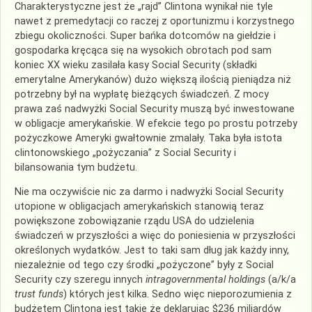
Charakterystyczne jest że „rajd” Clintona wynikał nie tyle
nawet z premedytacji co raczej z oportunizmu i korzystnego
zbiegu okoliczności. Super bańka dotcomów na giełdzie i
gospodarka kręcąca się na wysokich obrotach pod sam
koniec XX wieku zasilała kasy Social Security (składki
emerytalne Amerykanów) dużo większą ilością pieniądza niż
potrzebny był na wypłatę bieżących świadczeń. Z mocy
prawa zaś nadwyżki Social Security muszą być inwestowane
w obligacje amerykańskie. W efekcie tego po prostu potrzeby
pożyczkowe Ameryki gwałtownie zmalały. Taka była istota
clintonowskiego „pożyczania” z Social Security i
bilansowania tym budżetu.
Nie ma oczywiście nic za darmo i nadwyżki Social Security
utopione w obligacjach amerykańskich stanowią teraz
powiększone zobowiązanie rządu USA do udzielenia
świadczeń w przyszłości a więc do poniesienia w przyszłości
określonych wydatków. Jest to taki sam dług jak każdy inny,
niezależnie od tego czy środki „pożyczone” były z Social
Security czy szeregu innych
intragovernmental holdings
(a/k/a
trust funds
) których jest kilka. Sedno więc nieporozumienia z
budżetem Clintona jest takie że deklarując $236 miliardów