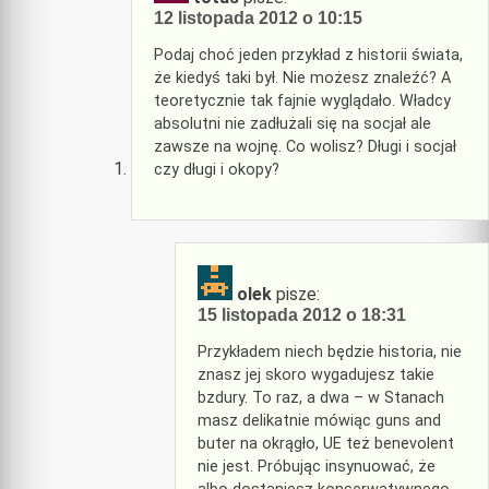
12 listopada 2012 o 10:15
Podaj choć jeden przykład z historii świata,
że kiedyś taki był. Nie możesz znaleźć? A
teoretycznie tak fajnie wyglądało. Władcy
absolutni nie zadłużali się na socjał ale
zawsze na wojnę. Co wolisz? Długi i socjał
czy długi i okopy?
olek
pisze:
15 listopada 2012 o 18:31
Przykładem niech będzie historia, nie
znasz jej skoro wygadujesz takie
bzdury. To raz, a dwa – w Stanach
masz delikatnie mówiąc guns and
buter na okrągło, UE też benevolent
nie jest. Próbując insynuować, że