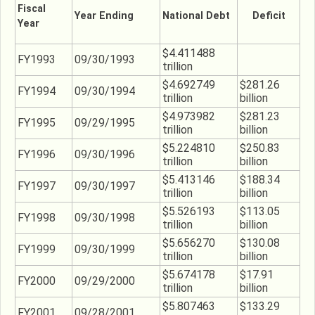
Fiscal
Year
Ending
National Debt
Deficit
Year
$4.411488
FY1993
09/30/1993
trillion
$4.692749
$281.26
FY1994
09/30/1994
trillion
billion
$4.973982
$281.23
FY1995
09/29/1995
trillion
billion
$5.224810
$250.83
FY1996
09/30/1996
trillion
billion
$5.413146
$188.34
FY1997
09/30/1997
trillion
billion
$5.526193
$113.05
FY1998
09/30/1998
trillion
billion
$5.656270
$130.08
FY1999
09/30/1999
trillion
billion
$5.674178
$17.91
FY2000
09/29/2000
trillion
billion
$5.807463
$133.29
FY2001
09/28/2001