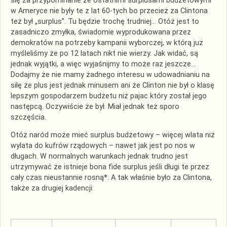
się za przypominanie że ostatnimi surplusami budżetowymi
w Ameryce nie były te z lat 60-tych bo przecież za Clintona
też był „surplus”. Tu będzie trochę trudniej… Otóż jest to
zasadniczo zmyłka, świadomie wyprodukowana przez
demokratów na potrzeby kampanii wyborczej, w którą już
myśleliśmy że po 12 latach nikt nie wierzy. Jak widać, są
jednak wyjątki, a więc wyjaśnijmy to może raz jeszcze…
Dodajmy że nie mamy żadnego interesu w udowadnianiu na
siłę że plus jest jednak minusem ani że Clinton nie był o klasę
lepszym gospodarzem budżetu niż pajac który został jego
następcą. Oczywiście że był. Miał jednak też sporo
szczęścia.
Otóż naród może mieć surplus budżetowy – więcej wlata niż
wylata do kufrów rządowych – nawet jak jest po nos w
długach. W normalnych warunkach jednak trudno jest
utrzymywać że istnieje bona fide surplus jeśli długi te przez
cały czas nieustannie rosną
*
. A tak właśnie było za Clintona,
także za drugiej kadencji: