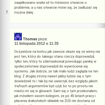
zaaplikowano
snake oil
to mówiono otwarcie o
problemie, a u nas otwarcie mówi się, że zadłużać się
można dalej…
Thomas
pisze:
11 listopada 2012 o 11:35
Oczywiście na końcu jak zawsze okaże się ze winny nie
jest ten, który do takiego stanu rzeczy doprowadził,
tylko ten, który to zdemaskował powodując panikę w
społeczeństwie doprowadził do wywrócenia się
systemu. Jak dobrze, ze tak mało ludzi zagląda na ten
blog. Z drugiej strony nawet jakby ludzie się o tym
dowiedzieli to i tak by nie uwierzyli, bez względu jakich
trafnych argumentów byś użył, bo to po prostu nie
mieści im się w głowach. Sam się o tym przekonałem,
jak mówiłem swoim kolegom, ze po 45 latach pracy i
płacenia drakońskich składek na ZUS nie dostana od