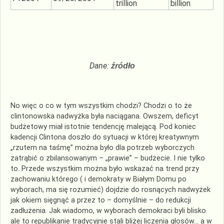
trillion
billion
Dane:
źródło
No więc o co w tym wszystkim chodzi? Chodzi o to że
clintonowska nadwyżka była naciągana. Owszem, deficyt
budżetowy miał istotnie tendencję malejącą. Pod koniec
kadencji Clintona doszło do sytuacji w której kreatywnym
„rzutem na taśmę” można było dla potrzeb wyborczych
zatrąbić o zbilansowanym – „prawie” – budżecie. I nie tylko
to. Przede wszystkim można było wskazać na trend przy
zachowaniu którego ( i demokraty w Białym Domu po
wyborach, ma się rozumieć) dojdzie do rosnących nadwyżek
jak okiem sięgnąć a przez to – domyślnie – do redukcji
zadłużenia. Jak wiadomo, w wyborach demokraci byli blisko
ale to republikanie tradycyjnie stali bliżej liczenia głosów… a w