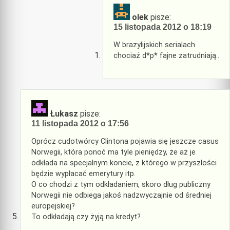
olek
pisze:
15 listopada 2012 o 18:19
W brazylijskich serialach
chociaż d*p* fajne zatrudniają..
Łukasz
pisze:
11 listopada 2012 o 17:56
Oprócz cudotwórcy Clintona pojawia się jeszcze casus
Norwegii, która ponoć ma tyle pieniędzy, że aż je
odkłada na specjalnym koncie, z którego w przyszlości
będzie wypłacać emerytury itp.
O co chodzi z tym odkładaniem, skoro dług publiczny
Norwegii nie odbiega jakoś nadzwyczajnie od średniej
europejskiej?
To odkładają czy żyją na kredyt?