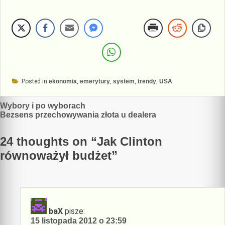
Posted in
ekonomia
,
emerytury
,
system
,
trendy
,
USA
Nawigacja
Wybory i po wyborach
Bezsens przechowywania złota u dealera
wpisu
24 thoughts on “
Jak Clinton
równoważył budżet
”
baX
pisze:
15 listopada 2012 o 23:59