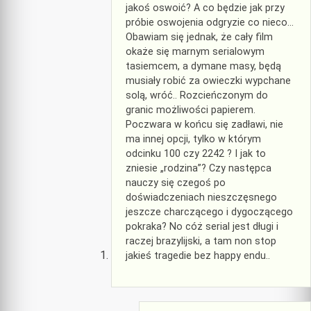
jakoś oswoić? A co będzie jak przy
próbie oswojenia odgryzie co nieco…
Obawiam się jednak, że cały film
okaże się marnym serialowym
tasiemcem, a dymane masy, będą
musiały robić za owieczki wypchane
solą, wróć.. Rozcieńczonym do
granic możliwości papierem.
Poczwara w końcu się zadławi, nie
ma innej opcji, tylko w którym
odcinku 100 czy 2242 ? I jak to
zniesie „rodzina”? Czy następca
nauczy się czegoś po
doświadczeniach nieszczęsnego
jeszcze charczącego i dygoczącego
pokraka? No cóż serial jest długi i
raczej brazylijski, a tam non stop
jakieś tragedie bez happy endu..