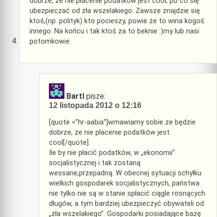
dobrze, że nie płacenie podatków jest cool, po co się
ubezpieczać od zła wszelakiego. Zawsze znajdzie się
ktoś,(np. polityk) kto pocieszy, powie że to wina kogoś
innego. Na końcu i tak ktoś za to beknie :)my lub nasi
potomkowie.
BartI
pisze:
12 listopada 2012 o 12:16
[quote =”hr-aabia”]wmawiamy sobie ze będzie
dobrze, że nie płacenie podatków jest
cool[/quote].
Ile by nie płacić podatków, w „ekonomii”
socjalistycznej i tak zostaną
wessane,przepadną. W obecnej sytuacji schyłku
wielkich gospodarek socjalistycznych, państwa
nie tylko nie są w stanie spłacić ciągle rosnących
długów, a tym bardziej ubezpieczyć obywateli od
„zła wszelakiego”. Gospodarki posiadające bazę