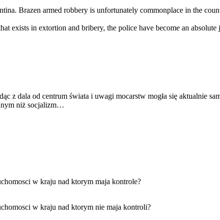
entina. Brazen armed robbery is unfortunately commonplace in the coun
at exists in extortion and bribery, the police have become an absolute jo
z dala od centrum świata i uwagi mocarstw mogła się aktualnie sama 
nnym niż socjalizm…
uchomosci w kraju nad ktorym maja kontrole?
uchomosci w kraju nad ktorym nie maja kontroli?