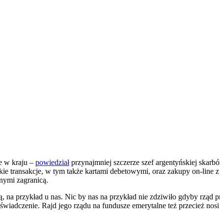
e w kraju –
powiedział
przynajmniej szczerze szef argentyńskiej skar
ie transakcje, w tym także kartami debetowymi, oraz zakupy on-line 
nymi zagranicą.
 na przykład u nas. Nic by nas na przykład nie zdziwiło gdyby rząd p
doświadczenie. Rajd jego rządu na fundusze emerytalne też przecież n