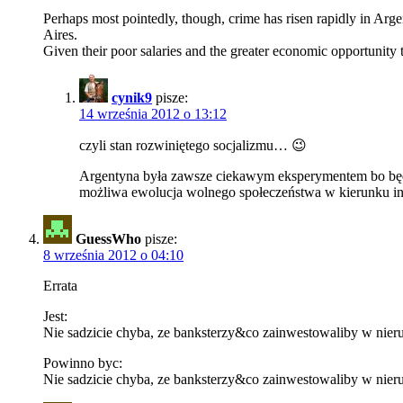
Perhaps most pointedly, though, crime has risen rapidly in Arg
Aires.
Given their poor salaries and the greater economic opportunity th
cynik9
pisze:
14 września 2012 o 13:12
czyli stan rozwiniętego socjalizmu… 😉
Argentyna była zawsze ciekawym eksperymentem bo będąc 
możliwa ewolucja wolnego społeczeństwa w kierunku i
GuessWho
pisze:
8 września 2012 o 04:10
Errata
Jest:
Nie sadzicie chyba, ze banksterzy&co zainwestowaliby w nier
Powinno byc:
Nie sadzicie chyba, ze banksterzy&co zainwestowaliby w nier