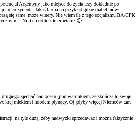
potencjał Argentyny jako miejsca do życia leży dokładnie po
ji i nierezydenta. Jakaś farma na przykład gdzie diabeł mówi
 pasą się same, może winery. Nie wiem ile z tego socjalizmu BA/CFK
trycznym… No i co robić z internetem? 🙁
a drugiego zjechać nad ocean (pod warunkiem, że skończą to swoje
być kraj mlekiem i miodem płynący. Oj gdyby więcej Niemców tam
stracji, na tyle dużą, żeby nadwyżki sprzedawać i można faktycznie