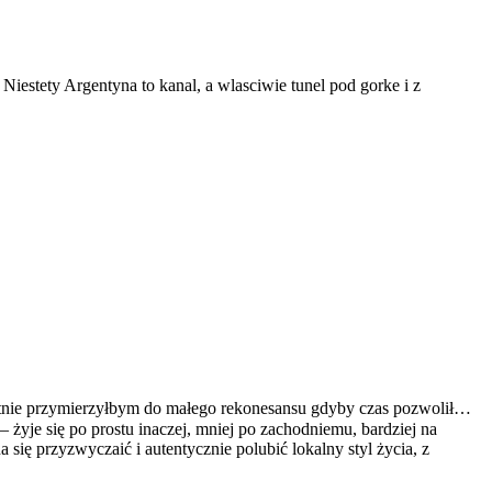
iestety Argentyna to kanal, a wlasciwie tunel pod gorke i z
ętnie przymierzyłbym do małego rekonesansu gdyby czas pozwolił…
 żyje się po prostu inaczej, mniej po zachodniemu, bardziej na
się przyzwyczaić i autentycznie polubić lokalny styl życia, z