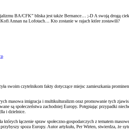
cjalizmu BA/CFK” bliska jest także Bernance… ;-D A swoją drogą cieka
Kofi Annan na Lofotach… Kto zostanie w rajach które zostawili?
cp
iżyła swoim czytelnikom fakty dotyczące miejsc zamieszkania promin
tórych masowa imigracja i multikulturalizm oraz promowanie tych zja
ane są społeczeństwa zachodniej Europy. Potępiając przypadki niechę
a i dzielnice.
dla których łączenie spraw społeczno-gospodarczych z tematem masowej
 przybyszy spoza Europy. Autor artykułu, Per Wirten, stwierdza, że sy