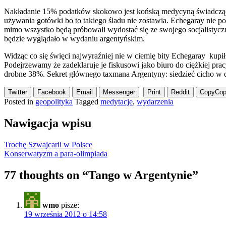
Nakładanie 15% podatków skokowo jest końską medycyną świadczącą c
używania gotówki bo to takiego śladu nie zostawia. Echegaray nie pow
mimo wszystko będą próbowali wydostać się ze swojego socjalistycz
będzie wyglądało w wydaniu argentyńskim.
Widząc co się święci najwyraźniej nie w ciemię bity Echegaray kup
Podejrzewamy że zadeklaruje je fiskusowi jako biuro do ciężkiej p
drobne 38%. Sekret głównego taxmana Argentyny: siedzieć cicho w do
Twitter
Facebook
Email
Messenger
Print
Reddit
Copy
Cop
Posted in
geopolityka
Tagged
medytacje
,
wydarzenia
Nawigacja wpisu
Trochę Szwajcarii w Polsce
Konserwatyzm a para-olimpiada
77 thoughts on “
Tango w Argentynie
”
wmo
pisze:
19 września 2012 o 14:58