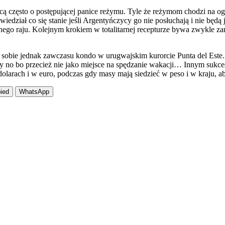
zęsto o postępującej panice reżymu. Tyle że reżymom chodzi na ogół 
iedział co się stanie jeśli Argentyńczycy go nie posłuchają i nie będą
nego raju. Kolejnym krokiem w totalitarnej recepturze bywa zwykle z
ił sobie jednak zawczasu kondo w urugwajskim kurorcie Punta del Est
racy no bo przecież nie jako miejsce na spędzanie wakacji… Innym s
larach i w euro, podczas gdy masy mają siedzieć w peso i w kraju, ab
ied
WhatsApp