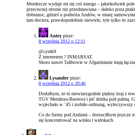
Mordercze wydaje mi się coś innego – jakiekolwiek pole
przeciwnej stronie niż przedstawiana – daleko poza prak
dobranoc, gdzieś u podnóża Andów, w miarę samowystarcz
tam dociera, prawdopodobnie niewiele, tyle tylko że za
Antey
pisze:
8 września 2012 o 12:11
@cynik9
Z internetem ? INMARSAT.
Skoro nawet Talibowie w Afganistanie mają łącznoś
Lysander
pisze:
8 września 2012 o 20:46
Dodalbym, ze to niewiarygodnie piękny kraj z rew
TGV Mendoza-Buenos) i pić drinka pod palmą. Gig
wyjechało w ’45 i zrobiło ordnung, wyleczywszy 
Co do farmy pod Andami – dorzuciłbym jeszcze nie
się koncentrować na winku i widokach.