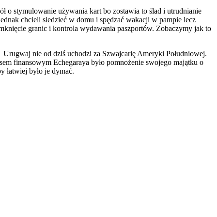
o stymulowanie używania kart bo zostawia to ślad i utrudnianie
 jednak chcieli siedzieć w domu i spędzać wakacji w pampie lecz
amknięcie granic i kontrola wydawania paszportów. Zobaczymy jak to
e. Urugwaj nie od dziś uchodzi za Szwajcarię Ameryki Południowej.
ukcesem finansowym Echegaraya było pomnożenie swojego majątku o
y łatwiej było je dymać.