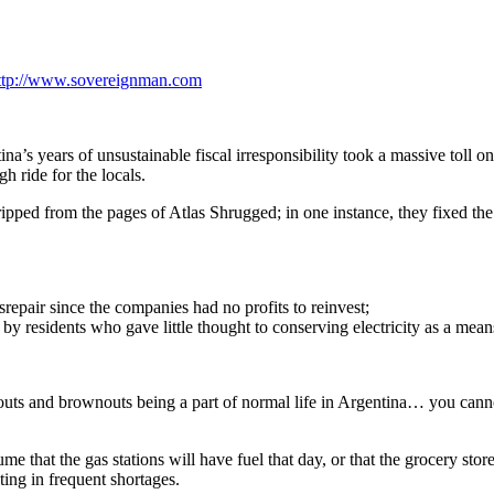
ttp://www.sovereignman.com
na’s years of unsustainable fiscal irresponsibility took a massive toll 
h ride for the locals.
d from the pages of Atlas Shrugged; in one instance, they fixed the pric
disrepair since the companies had no profits to reinvest;
 by residents who gave little thought to conserving electricity as a mea
ckouts and brownouts being a part of normal life in Argentina… you cann
me that the gas stations will have fuel that day, or that the grocery sto
ting in frequent shortages.