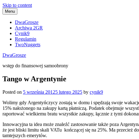
Skip to content
Menu
DwaGrosze
Archiwa 2GR
Cynik9
Regulamin
TwoNuggets
DwaGrosze
wstęp do finansowej samoobrony
Tango w Argentynie
Posted on
5 września 2012
5 lutego 2025
by
cynik9
Wolimy gdy Argentyńczycy zostają w domu i spędzają swoje wakacj
15% nałożonego na zakupy kartą płatniczą. Podatek obejmuje wszystk
raportować wielkiemu bratu wszystkie zakupy, łącznie z tymi dokona
Innowacyjna ta idea może znaleźć zastosowanie także poza Argentyną,
że jest bliski limitu skali VATu kończącej się na 25%. Ma przecież 
tamtejszych emerytów.