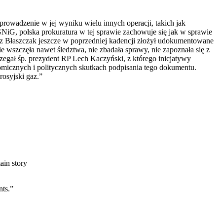
owadzenie w jej wyniku wielu innych operacji, takich jak
NiG, polska prokuratura w tej sprawie zachowuje się jak w sprawie
z Błaszczak jeszcze w poprzedniej kadencji złożył udokumentowane
e wszczęła nawet śledztwa, nie zbadała sprawy, nie zapoznała się z
egał śp. prezydent RP Lech Kaczyński, z którego inicjatywy
omicznych i politycznych skutkach podpisania tego dokumentu.
rosyjski gaz.”
ain story
nts.”