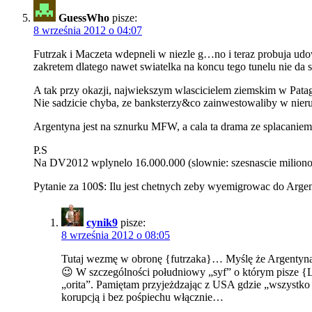
GuessWho
pisze:
8 września 2012 o 04:07
Futrzak i Maczeta wdepneli w niezle g…no i teraz probuja udow
zakretem dlatego nawet swiatelka na koncu tego tunelu nie da 
A tak przy okazji, najwiekszym wlascicielem ziemskim w Pat
Nie sadzicie chyba, ze banksterzy&co zainwestowaliby w nier
Argentyna jest na sznurku MFW, a cala ta drama ze splacaniem
P.S
Na DV2012 wplynelo 16.000.000 (slownie: szesnascie milionow
Pytanie za 100$: Ilu jest chetnych zeby wyemigrowac do Arge
cynik9
pisze:
8 września 2012 o 08:05
Tutaj wezmę w obronę {futrzaka}… Myślę że Argentyna 
😉 W szczególności południowy „syf” o którym pisze {Lys
„orita”. Pamiętam przyjeżdzając z USA gdzie „wszystko d
korupcją i bez pośpiechu włącznie…