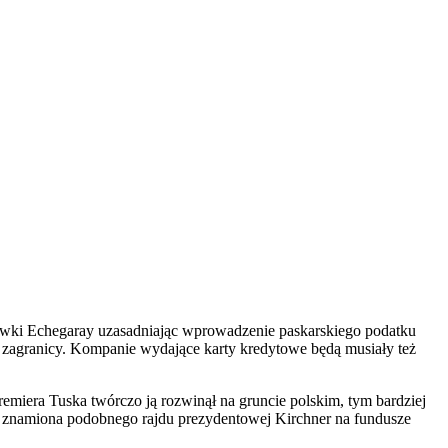
bówki Echegaray uzasadniając wprowadzenie paskarskiego podatku
z zagranicy. Kompanie wydające karty kredytowe będą musiały też
remiera Tuska twórczo ją rozwinął na gruncie polskim, tym bardziej
osi znamiona podobnego rajdu prezydentowej Kirchner na fundusze