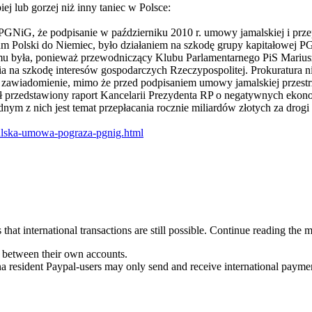
j lub gorzej niż inny taniec w Polsce:
NiG, że podpisanie w październiku 2010 r. umowy jamalskiej i przepr
m Polski do Niemiec, było działaniem na szkodę grupy kapitałowej PG
mu była, ponieważ przewodniczący Klubu Parlamentarnego PiS Marius
a na szkodę interesów gospodarczych Rzeczypospolitej. Prokuratura ni
zawiadomienie, mimo że przed podpisaniem umowy jamalskiej przestrz
ał przedstawiony raport Kancelarii Prezydenta RP o negatywnych ekon
nym z nich jest temat przepłacania rocznie miliardów złotych za drogi 
alska-umowa-pograza-pgnig.html
hat international transactions are still possible. Continue reading the m
y between their own accounts.
a resident Paypal-users may only send and receive international payme