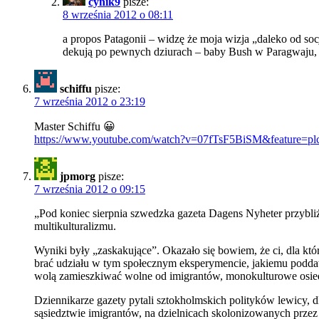
cynik9
pisze:
8 września 2012 o 08:11
a propos Patagonii – widzę że moja wizja „daleko od so
dekują po pewnych dziurach – baby Bush w Paragwaju, 
schiffu
pisze:
7 września 2012 o 23:19
Master Schiffu 😀
https://www.youtube.com/watch?v=07fTsF5BiSM&feature=pl
jpmorg
pisze:
7 września 2012 o 09:15
„Pod koniec sierpnia szwedzka gazeta Dagens Nyheter przybl
multikulturalizmu.
Wyniki były „zaskakujące”. Okazało się bowiem, że ci, dla k
brać udziału w tym społecznym eksperymencie, jakiemu poddaw
wolą zamieszkiwać wolne od imigrantów, monokulturowe osiedl
Dziennikarze gazety pytali sztokholmskich polityków lewicy, 
sąsiedztwie imigrantów, na dzielnicach skolonizowanych przez