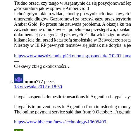
Trudno orzec, czy tango w Argentynie da się pozycjonować lepie
„Prokuratura jak w sprawie Amber Gold
I choć gołym okiem widać, choćby po wynikach finansowych PG
umorzenie długów Gazpromowi za przesył gazu przez terytoriu
Amber Gold. Po prostu nie zauważa problemu. A okazja ku te
zawiadomienie o możliwości popełnienia przestępstwa, działani
dokumentacją z negocjacji gazowych. Całkowicie zignorowała 
kilkanaście dni przed katastrofą smoleńską w Belwederze zost
Niestety w III RP pewnych tematów się jednak nie dotyka, a jed
—
https://www.naszdziennik.pl/ekonomia-gospodarka/10201,jam
—
Ciekawy zbieg okoliczności…
mmm777
pisze:
18 września 2012 o 18:50
Paypal suspends domestic transactions in Argentina Paypal says t
Paypal is to prevent users in Argentina from transferring mone
The online payment service said that from 9 October: „Argentin
https://www.bbc.com/news/technology-19605499