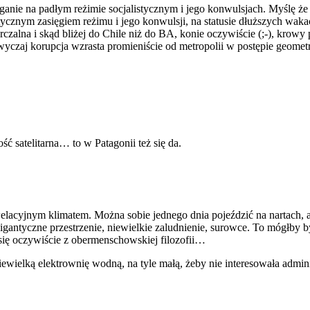
ganie na padłym reżimie socjalistycznym i jego konwulsjach. Myślę że 
tycznym zasięgiem reżimu i jego konwulsji, na statusie dłuższych wakac
alna i skąd bliżej do Chile niż do BA, konie oczywiście (;-), krowy
zwyczaj korupcja wzrasta promieniście od metropolii w postępie geome
ć satelitarna… to w Patagonii też się da.
elacyjnym klimatem. Można sobie jednego dnia pojeździć na nartach, 
antyczne przestrzenie, niewielkie zaludnienie, surowce. To mógłby 
się oczywiście z obermenschowskiej filozofii…
wielką elektrownię wodną, na tyle małą, żeby nie interesowała admini