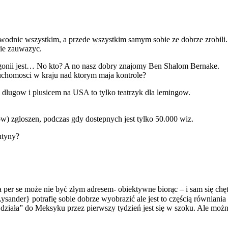
odnic wszystkim, a przede wszystkim samym sobie ze dobrze zrobili. N
sie zauwazyc.
agonii jest… No kto? A no nasz dobry znajomy Ben Shalom Bernake.
uchomosci w kraju nad ktorym maja kontrole?
 dlugow i plusicem na USA to tylko teatrzyk dla lemingow.
) zgloszen, podczas gdy dostepnych jest tylko 50.000 wiz.
ntyny?
per se może nie być złym adresem- obiektywne biorąc – i sam się ch
ander} potrafię sobie dobrze wyobrazić ale jest to częścią równiania –
ziała” do Meksyku przez pierwszy tydzień jest się w szoku. Ale można 