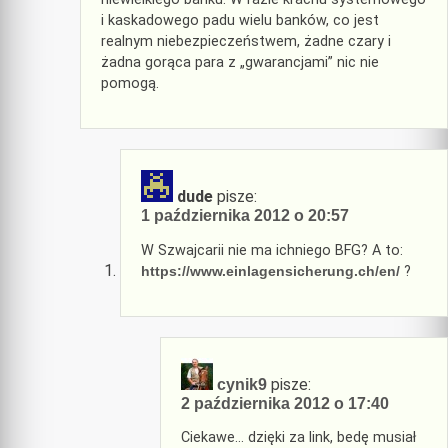
i kaskadowego padu wielu banków, co jest
realnym niebezpieczeństwem, żadne czary i
żadna gorąca para z „gwarancjami” nic nie
pomogą.
dude
pisze:
1 października 2012 o 20:57
W Szwajcarii nie ma ichniego BFG? A to:
https://www.einlagensicherung.ch/en/
?
pisze:
cynik9
2 października 2012 o 17:40
Ciekawe… dzięki za link, bedę musiał