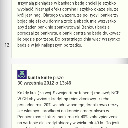
trzymają pieniądze w bankach będą chcieli je szybko
wypłacić. Nastąpi efekt domina i szybko okaże się, ze
król jest nagi. Dlatego uważam, ze politycy i bankierzy
bojąc się efektu domina zrobią absolutnie wszystko
aby żaden bank nie zbankrutował. Bankrut będzie
poręczał za bankruta, a banki centralne będą drukować
ile będzie potrzeba. Do ostatniego dnia wiec wszystko
będzie w jak najlepszym porządku.
kunta kinte
pisze:
30 września 2012 o 13:46
Każdy kraj (za wyj. Szwajcarii, notabene) ma swój NGF
W CH aby wziasc kredyt np mieszkaniowy trzeba
posiadac min 20% wkladu wlasnego,dodatkowo reczy
sie wlasnymi srodkami na koncie emerytalnym w
Pensionkasse tak ze bank ma ok 40% zabezpieczenia
na wstepie dla kredytobiorcy w wieku ok 40 lat.To jesli