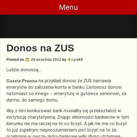
Skip
Menu
to
content
Donos na ZUS
Posted on
29 września 2012
by
cynik9
Ludzie donoszą…
Gazeta Prawna
na przykład donosi że ZUS namawia
emerytów do założenia konta w banku. Listonosz donosi
natomiast co innego – emeryturę w gotówce seniorowi, za
darmo, do samego domu.
Aby z nim konkurować bank musiałby się przekształcić w
instytucję charytatywną. Znając skłonności bankierów w tym
kierunku nie ma raczej na to co liczyć. A jak nie ma co liczyć
to już zupełnym nieporozumieniem jest liczyć na to że
przebrane w owcze skóry bankowe wilki długo utrzymają