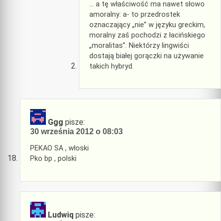
… a tę właściwość ma nawet słowo
amoralny: a- to przedrostek
oznaczający „nie” w języku greckim,
moralny zaś pochodzi z łacińskiego
„moralitas”. Niektórzy lingwiści
dostają białej gorączki na używanie
takich hybryd.
Ggg
pisze:
30 września 2012 o 08:03
PEKAO SA , włoski
Pko bp , polski
Ludwiq
pisze: