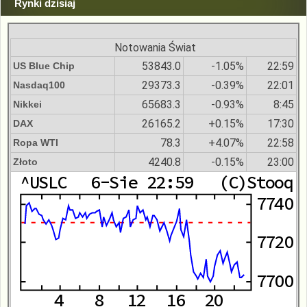
Rynki dzisiaj
Notowania Świat
53843.0
-1.05%
22:59
US Blue Chip
29373.3
-0.39%
22:01
Nasdaq100
65683.3
-0.93%
8:45
Nikkei
26165.2
+0.15%
17:30
DAX
78.3
+4.07%
22:58
Ropa WTI
4240.8
-0.15%
23:00
Złoto