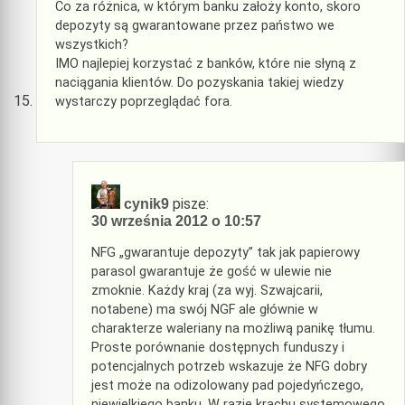
Co za różnica, w którym banku założy konto, skoro
depozyty są gwarantowane przez państwo we
wszystkich?
IMO najlepiej korzystać z banków, które nie słyną z
naciągania klientów. Do pozyskania takiej wiedzy
wystarczy poprzeglądać fora.
pisze:
cynik9
30 września 2012 o 10:57
NFG „gwarantuje depozyty” tak jak papierowy
parasol gwarantuje że gość w ulewie nie
zmoknie. Każdy kraj (za wyj. Szwajcarii,
notabene) ma swój NGF ale głównie w
charakterze waleriany na możliwą panikę tłumu.
Proste porównanie dostępnych funduszy i
potencjalnych potrzeb wskazuje że NFG dobry
jest może na odizolowany pad pojedyńczego,
niewielkiego banku. W razie krachu systemowego