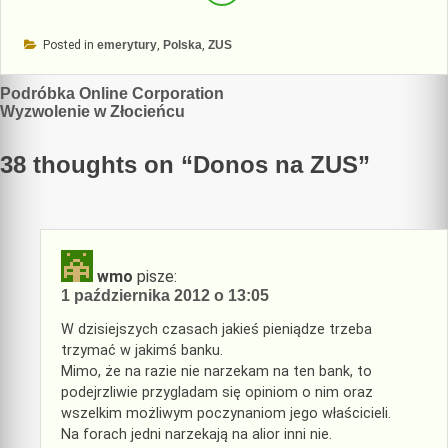
Posted in
emerytury
,
Polska
,
ZUS
Nawigacja
Podróbka Online Corporation
Wyzwolenie w Złocieńcu
wpisu
38 thoughts on “
Donos na ZUS
”
wmo
pisze:
1 października 2012 o 13:05
W dzisiejszych czasach jakieś pieniądze trzeba
trzymać w jakimś banku.
Mimo, że na razie nie narzekam na ten bank, to
podejrzliwie przygladam się opiniom o nim oraz
wszelkim możliwym poczynaniom jego właścicieli.
Na forach jedni narzekają na alior inni nie.