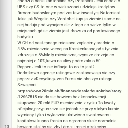
chodzi o banki kantonalne czy Postbank.Jesli chodzi o
UBS czy CS to one w wiekszosci udzielaja kredytow
firmom budowlanym pod zastaw inwestycji.Natomiast
takie jak Wegelin czy Vontobel kupuja ziemie i same na
niej buduja pod wynajem ale z tego co widze tylko w
miejscach gdzie ziemia jest drozsza od postawionego
budynku.
W CH od nastepnego miesiaca zaplacimy srednio o
3,5% miesiecznie wiecej na Krankenkasse,od stycznia
zdrozeja o 5%bilety miesieczne,czynsze drozeja co
najmniej o 10%,kawa na ulicy podrozala o 50
Rappen.Jesli to nie inflacja to co to jest?
Dodatkowo agencje ratingowe zastanawiaja sie czy
poprzez «Recycling» von Euros nie obnizyc ratingu
Szwajcarii
https://www.20min.ch/finance/dossier/eurokrise/story
/12967515
nie da sie bowiem bez konsekwencji
skupowac 20 mld EUR miesiecznie z rynku.To kwoty
oficjalne,przypuszcza sie jednak ze przy stalym kursie
wymiany tylko i wylacznie ulatwiono swiatowemu
kapitalowi kupno franka na ogromna skale normalnie
bowiem stal by sie zbyt drogi i mniej atrakcyjny.