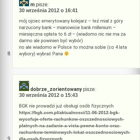
m
pisze:
30 września 2012 o 16:41
mój ojciec emerytowany kolejarz – też miał z góry
narzucony bank – mianowicie bank millenium –
miesięczna opłata to 6 zł – (wiadomo nic nie ma za
darmo ale powinien być wybór)
no ale wiadomo w Polsce to można sobie (co 4 lata
wybory) wybrać Pana
dobrze_zorientowany
pisze:
30 września 2012 o 15:43
BGK nie prowadzi już obsługi osób fizycznych:
https://bgk.com.pl/aktualnosci/11-06-2012-bgk-
wycofuje-oferte-rachunkow-oszczednosciowych-
platnych-na-zadanie-a-vista-pewne-konto-oraz-
rachunkow-terminowych-lokat-oszczednosciowych-
dla-osob-fizycznych