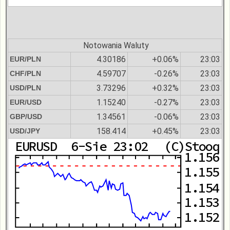
Notowania Waluty
4.30186
+0.06%
23:03
EUR/PLN
4.59707
-0.26%
23:03
CHF/PLN
3.73296
+0.32%
23:03
USD/PLN
1.15240
-0.27%
23:03
EUR/USD
1.34561
-0.06%
23:03
GBP/USD
158.414
+0.45%
23:03
USD/JPY