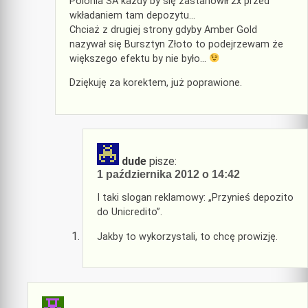
Polonia SA każdy by się zastanowił 2x przed
wkładaniem tam depozytu…
Chciaż z drugiej strony gdyby Amber Gold
nazywał się Bursztyn Złoto to podejrzewam że
większego efektu by nie było…
Dziękuję za korektem, już poprawione.
dude
pisze:
1 października 2012 o 14:42
I taki slogan reklamowy: „Przynieś depozito
do Unicredito”.
Jakby to wykorzystali, to chcę prowizję.