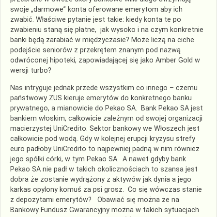
swoje „darmowe” konta oferowane emerytom aby ich
zwabić. Właściwe pytanie jest takie: kiedy konta te po
zwabieniu staną się płatne, jak wysoko i na czym konkretnie
banki będą zarabiać w międzyczasie? Może liczą na ciche
podejście seniorów z przekrętem znanym pod nazwą
odwróconej hipoteki, zapowiadającej się jako Amber Gold w
wersji turbo?
Nas intryguje jednak przede wszystkim co innego – czemu
państwowy ZUS kieruje emerytów do konkretnego banku
prywatnego, a mianowicie do Pekao SA. Bank Pekao SA jest
bankiem włoskim, całkowicie zależnym od swojej organizacji
macierzystej UniCredito. Sektor bankowy we Włoszech jest
całkowicie pod wodą. Gdy w kolejnej erupcji kryzysu strefy
euro padłoby UniCredito to najpewniej padną w nim również
jego spółki córki, w tym Pekao SA. A nawet gdyby bank
Pekao SA nie padł w takich okolicznościach to szansa jest
dobra że zostanie wydrążony z aktywów jak dynia a jego
karkas opylony komuś za psi grosz. Co się wówczas stanie
z depozytami emerytów? Obawiać się można że na
Bankowy Fundusz Gwarancyjny można w takich sytuacjach