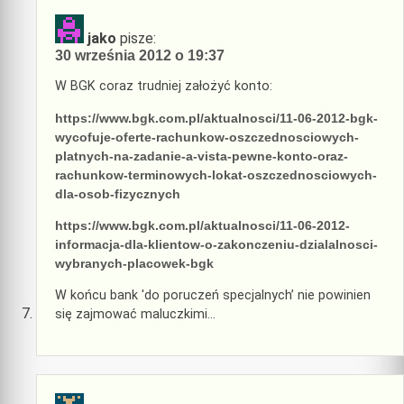
jako
pisze:
30 września 2012 o 19:37
W BGK coraz trudniej założyć konto:
https://www.bgk.com.pl/aktualnosci/11-06-2012-bgk-
wycofuje-oferte-rachunkow-oszczednosciowych-
platnych-na-zadanie-a-vista-pewne-konto-oraz-
rachunkow-terminowych-lokat-oszczednosciowych-
dla-osob-fizycznych
https://www.bgk.com.pl/aktualnosci/11-06-2012-
informacja-dla-klientow-o-zakonczeniu-dzialalnosci-
wybranych-placowek-bgk
W końcu bank 'do poruczeń specjalnych’ nie powinien
się zajmować maluczkimi…