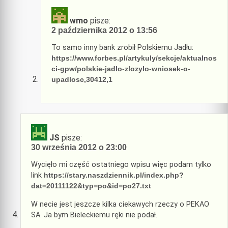
wmo
pisze:
2 października 2012 o 13:56
To samo inny bank zrobił Polskiemu Jadłu:
https://www.forbes.pl/artykuly/sekcje/aktualnos
ci-gpw/polskie-jadlo-zlozylo-wniosek-o-
upadlosc,30412,1
JS
pisze:
30 września 2012 o 23:00
Wycięło mi część ostatniego wpisu więc podam tylko
link
https://stary.naszdziennik.pl/index.php?
dat=20111122&typ=po&id=po27.txt
W necie jest jeszcze kilka ciekawych rzeczy o PEKAO
SA. Ja bym Bieleckiemu ręki nie podał.