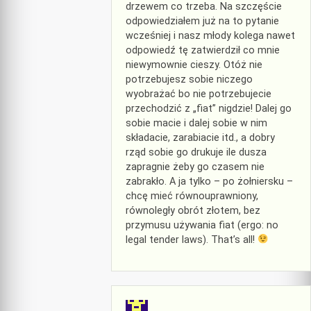
drzewem co trzeba. Na szczęście
odpowiedziałem już na to pytanie
wcześniej i nasz młody kolega nawet
odpowiedź tę zatwierdził co mnie
niewymownie cieszy. Otóż nie
potrzebujesz sobie niczego
wyobrażać bo nie potrzebujecie
przechodzić z „fiat” nigdzie! Dalej go
sobie macie i dalej sobie w nim
składacie, zarabiacie itd., a dobry
rząd sobie go drukuje ile dusza
zapragnie żeby go czasem nie
zabrakło. A ja tylko – po żołniersku –
chcę mieć równouprawniony,
równoległy obrót złotem, bez
przymusu używania fiat (ergo: no
legal tender laws). That’s all!