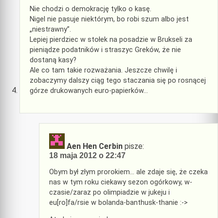
Nie chodzi o demokrację tylko o kasę.
Nigel nie pasuje niektórym, bo robi szum albo jest
„niestrawny”.
Lepiej pierdziec w stołek na posadzie w Brukseli za
pieniądze podatników i straszyc Greków, że nie
dostaną kasy?
Ale co tam takie rozważania. Jeszcze chwilę i
zobaczymy dalszy ciąg tego staczania się po rosnącej
górze drukowanych euro-papierków…
Aen Hen Cerbin
pisze:
18 maja 2012 o 22:47
Obym był złym prorokiem… ale zdaje się, że czeka
nas w tym roku ciekawy sezon ogórkowy, w-
czasie/zaraz po olimpiadzie w jukeju i
eu[ro]fa/rsie w bolanda-banthusk-thanie :->