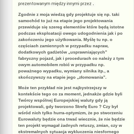
prezentowanym między innymi przez
.
Zgodnie z moja wiedzą gdy projektuje się np. taki
samochód to już na etapie jego projektowania
przewiduje się szereg elementów które będą istotne
podczas eksploatacji owego udogodnienia jak i po
zakończeniu jego użytkowania. Myślę tu np. o
częściach zamiennych w przypadku napraw,
dodatkowych gadżetów „usprawniających”
fabryczny pojazd, jak i procedurach co należy z tym
owym automobilem robić w przypadku np.
poważnego wypadku, wymiany silnika itp., a
skończywszy na etapie jego „złomowania”.
Może ten przykład nie jest najbystrzejszy w
kontekście tego co za moment, jednakże gdzie byli
Twórcy wspólnej Europejskiej waluty gdy ją
projektowali, gdy tworzono Strefę Euro ? Czy był
wśród nich tylko hurra-optymizm, że po stworzeniu
Eurowaluty będzie ona trwać wiecznie, że nie będzie
ten projekt wymagał żadnych retuszy, zmian, czy w
ekstremalnych sytuacja wykluczenia niesfornego