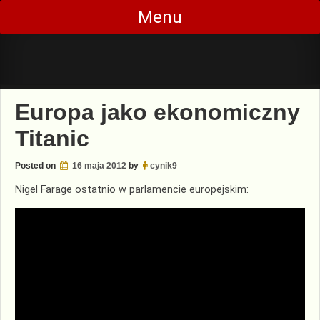
Skip
Menu
to
content
Europa jako ekonomiczny
Titanic
Posted on
16 maja 2012
by
cynik9
Nigel Farage ostatnio w parlamencie europejskim: