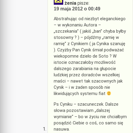
żenia
pisze:
19 maja 2012 o 00:49
Abstrahując od niezbyt eleganckiego
– w wykonaniu Autora –
„szczekania” ( jakiś „ban” chyba byłby
stosowny ? ) – pójdźmy „ramię w
ramię” z Cynikiem ( ja Cynika szanuję
). Czyżby Pan Cynik śmiał podważać
wiekopomne dzieło de Soto ? W
istocie oznaczałoby możliwość
dalszego zarabiania na głupocie
ludzkiej przez doradców wszelkiej
maści – nawet tak szacownych jak
Cynik – i w żaden sposób nie
likwidujących systemu fiat
Ps Cyniku – szacuneczek. Dalsze
słowa pozostawiam „dalszej
wymianie” – bo w życiu nie chciałbym
posądzić Ciebie o coś, co samo się
nasuwa.