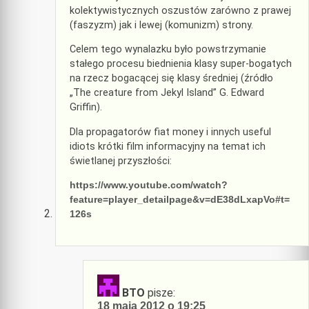
kolektywistycznych oszustów zarówno z prawej
(faszyzm) jak i lewej (komunizm) strony.
Celem tego wynalazku było powstrzymanie
stałego procesu biednienia klasy super-bogatych
na rzecz bogacącej się klasy średniej (źródło
„The creature from Jekyl Island” G. Edward
Griffin).
Dla propagatorów fiat money i innych useful
idiots krótki film informacyjny na temat ich
świetlanej przyszłości:
https://www.youtube.com/watch?
feature=player_detailpage&v=dE38dLxapVo#t=
126s
BTO
pisze:
18 maja 2012 o 19:25