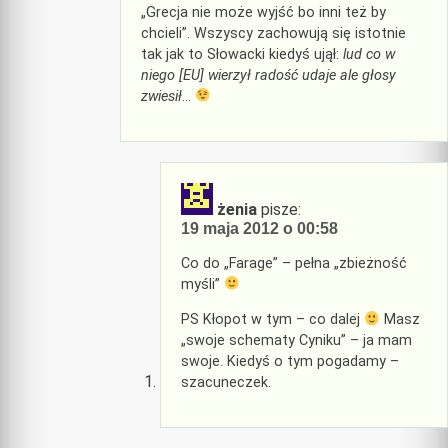
„Grecja nie może wyjść bo inni też by
chcieli”. Wszyscy zachowują się istotnie
tak jak to Słowacki kiedyś ujął:
lud co w
niego [EU] wierzył radość udaje ale głosy
zwiesił
…
żenia
pisze:
19 maja 2012 o 00:58
Co do „Farage” – pełna „zbieżność
myśli”
PS Kłopot w tym – co dalej
Masz
„swoje schematy Cyniku” – ja mam
swoje. Kiedyś o tym pogadamy –
szacuneczek.