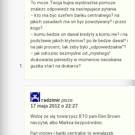
To moze Twoja bujna wyobraznia pomoze
znalezc odpowiedz na nastepujace pytania:
– kto ma byc szefem banku centralnego? na
jakich zasadach ma on byc powolywany? i przez
kogo?
– komu bedzie on dawal kredyty a komu nie? i na
podstawie jakich kryteriow? po ile bedzie dawal? i
na jaki procent, tak zeby bylo „odpowiedzialnie”?
– jak odroznic bezmyslne od „myslnego”
drukowania pieniedzy w momencie naciskania
guzika start na drukarce?
radzimir
pisze:
17 maja 2012 o 22:27
Widzę że się towarzysz BTO pani Elen Brown
naczytał, albo Marksa bezpośrednio.
Fiat money i banki centralne to wynalazek