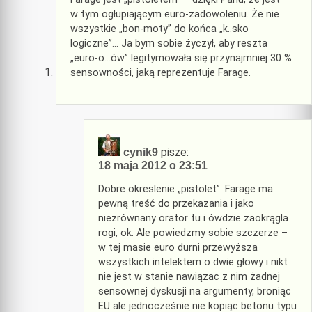
w tym ogłupiającym euro-zadowoleniu. Że nie
wszystkie „bon-moty” do końca „k..sko
logiczne”… Ja bym sobie życzył, aby reszta
„euro-o…ów” legitymowała się przynajmniej 30 %
sensowności, jaką reprezentuje Farage.
pisze:
cynik9
18 maja 2012 o 23:51
Dobre okreslenie „pistolet”. Farage ma
pewną treść do przekazania i jako
niezrównany orator tu i ówdzie zaokrągla
rogi, ok. Ale powiedzmy sobie szczerze –
w tej masie euro durni przewyższa
wszystkich intelektem o dwie głowy i nikt
nie jest w stanie nawiązac z nim żadnej
sensownej dyskusji na argumenty, broniąc
EU ale jednocześnie nie kopiąc betonu typu