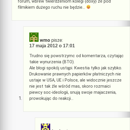
forum, wbrew twierdzeniom kolegi {doxy} że pod
filmikiem dużego ruchu nie będzie…
wmo
pisze:
17 maja 2012 o 17:01
Trudno się powstrzymc od komentarza, czytając
takie wynurzenia (BTO).
Ale błogi spokój ustąpi. Kwestia tylko jak szybko.
Drukowanie prawnych papierków płatniczych nie
ustaje w USA, UE i Polsce, ale widocznie jeszcze
nie jest tak źle wśród mas, skoro rozmaici
piewcy soc-ideologii, snują swoje majaczenia,
prowokując do reakcji…