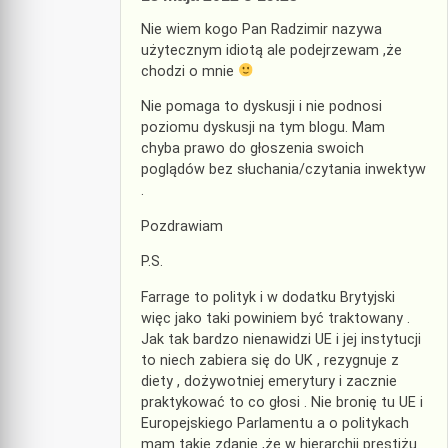
Nie wiem kogo Pan Radzimir nazywa
użytecznym idiotą ale podejrzewam ,że
chodzi o mnie
Nie pomaga to dyskusji i nie podnosi
poziomu dyskusji na tym blogu. Mam
chyba prawo do głoszenia swoich
poglądów bez słuchania/czytania inwektyw
.
Pozdrawiam
P.S.
Farrage to polityk i w dodatku Brytyjski
więc jako taki powiniem być traktowany .
Jak tak bardzo nienawidzi UE i jej instytucji
to niech zabiera się do UK , rezygnuje z
diety , dożywotniej emerytury i zacznie
praktykować to co głosi . Nie bronię tu UE i
Europejskiego Parlamentu a o politykach
mam takie zdanie ,że w hierarchii prestiżu