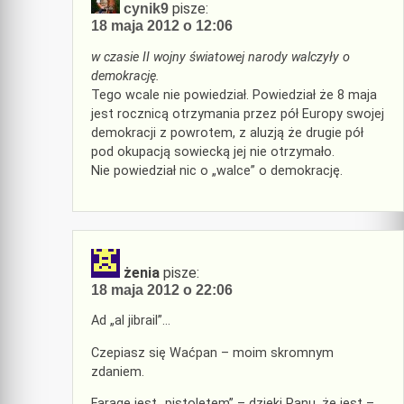
pisze:
cynik9
18 maja 2012 o 12:06
w czasie II wojny światowej narody walczyły o
demokrację.
Tego wcale nie powiedział. Powiedział że 8 maja
jest rocznicą otrzymania przez pół Europy swojej
demokracji z powrotem, z aluzją że drugie pół
pod okupacją sowiecką jej nie otrzymało.
Nie powiedział nic o „walce” o demokrację.
żenia
pisze:
18 maja 2012 o 22:06
Ad „al jibrail”…
Czepiasz się Waćpan – moim skromnym
zdaniem.
Farage jest „pistoletem” – dzięki Panu, że jest –