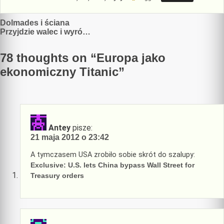
Nawigacja
Dolmades i ściana
Przyjdzie walec i wyró…
wpisu
78 thoughts on “
Europa jako
ekonomiczny Titanic
”
Antey
pisze:
21 maja 2012 o 23:42
A tymczasem USA zrobiło sobie skrót do szalupy:
Exclusive: U.S. lets China bypass Wall Street for
Treasury orders