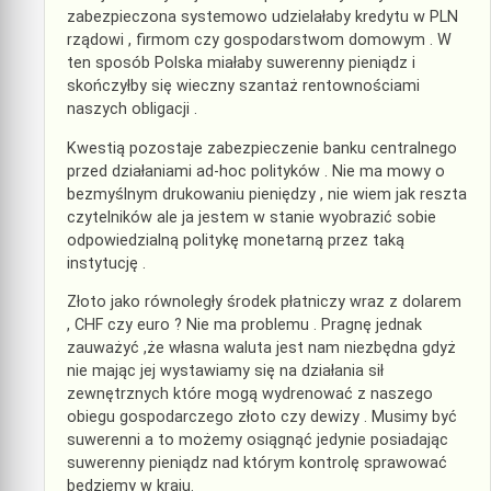
zabezpieczona systemowo udzielałaby kredytu w PLN
rządowi , firmom czy gospodarstwom domowym . W
ten sposób Polska miałaby suwerenny pieniądz i
skończyłby się wieczny szantaż rentownościami
naszych obligacji .
Kwestią pozostaje zabezpieczenie banku centralnego
przed działaniami ad-hoc polityków . Nie ma mowy o
bezmyślnym drukowaniu pieniędzy , nie wiem jak reszta
czytelników ale ja jestem w stanie wyobrazić sobie
odpowiedzialną politykę monetarną przez taką
instytucję .
Złoto jako równoległy środek płatniczy wraz z dolarem
, CHF czy euro ? Nie ma problemu . Pragnę jednak
zauważyć ,że własna waluta jest nam niezbędna gdyż
nie mając jej wystawiamy się na działania sił
zewnętrznych które mogą wydrenować z naszego
obiegu gospodarczego złoto czy dewizy . Musimy być
suwerenni a to możemy osiągnąć jedynie posiadając
suwerenny pieniądz nad którym kontrolę sprawować
będziemy w kraju.