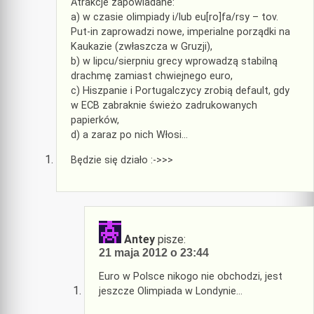
Atrakcje zapowiadane:
a) w czasie olimpiady i/lub eu[ro]fa/rsy – tov.
Put-in zaprowadzi nowe, imperialne porządki na
Kaukazie (zwłaszcza w Gruzji),
b) w lipcu/sierpniu grecy wprowadzą stabilną
drachmę zamiast chwiejnego euro,
c) Hiszpanie i Portugalczycy zrobią default, gdy
w ECB zabraknie świeżo zadrukowanych
papierków,
d) a zaraz po nich Włosi…
Będzie się działo :->>>
Antey
pisze:
21 maja 2012 o 23:44
Euro w Polsce nikogo nie obchodzi, jest
jeszcze Olimpiada w Londynie…