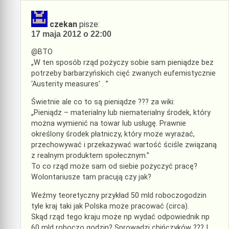
czekan
pisze:
17 maja 2012 o 22:00
@BTO
„W ten sposób rząd pożyczy sobie sam pieniądze bez
potrzeby barbarzyńskich cięć zwanych eufemistycznie
‘Austerity measures’ . ”
Świetnie ale co to są pieniądze ??? za wiki:
„Pieniądz – materialny lub niematerialny środek, który
można wymienić na towar lub usługę. Prawnie
określony środek płatniczy, który może wyrażać,
przechowywać i przekazywać wartość ściśle związaną
z realnym produktem społecznym.”
To co rząd może sam od siebie pożyczyć pracę?
Wolontariusze tam pracują czy jak?
Weźmy teoretyczny przykład 50 mld roboczogodzin
tyle kraj taki jak Polska może pracować (circa).
Skąd rząd tego kraju może np wydać odpowiednik np
60 mld roboczo godzin? Sprowadzi chińczyków ??? I