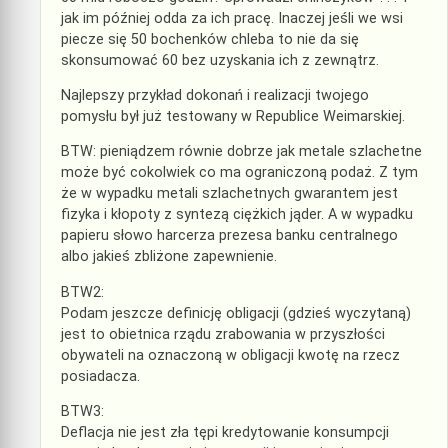
jak im później odda za ich pracę. Inaczej jeśli we wsi
piecze się 50 bochenków chleba to nie da się
skonsumować 60 bez uzyskania ich z zewnątrz.
Najlepszy przykład dokonań i realizacji twojego
pomysłu był już testowany w Republice Weimarskiej.
BTW: pieniądzem równie dobrze jak metale szlachetne
może być cokolwiek co ma ograniczoną podaż. Z tym
że w wypadku metali szlachetnych gwarantem jest
fizyka i kłopoty z syntezą ciężkich jąder. A w wypadku
papieru słowo harcerza prezesa banku centralnego
albo jakieś zbliżone zapewnienie.
BTW2:
Podam jeszcze definicję obligacji (gdzieś wyczytaną)
jest to obietnica rządu zrabowania w przyszłości
obywateli na oznaczoną w obligacji kwotę na rzecz
posiadacza.
BTW3:
Deflacja nie jest zła tępi kredytowanie konsumpcji