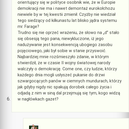
orientujący się w polityce osobnik wie, że w Europie
demokracji nie ma i nawet demontaż eurokołchozu
niewiele by w tej kwestii zmienił. Czyżby nie wiedział
tego siedzący od kilkunastu lat blisko jądra systemu
mr. Farage?
Trudno się nie oprzeć wrażeniu, że słowo na „d” stało
się obsesją tego pana, niewykluczone, iż jego
nadużywanie jest konsekwencją ubogiego zasobu
pojęciowego, jaki był sobie w stanie przyswoić.
Najbardziej mnie rozśmieszyło zdanie, w którym
stwierdził, że w czasie II wojny światowej narody
walczyły o demokrację. Come one, czy ludzie, którzy
każdego dnia mogli usłyszeć pukanie do drzwi
szwargocących panów w ciemnych mundurach, którzy
jak gdyby nigdy nic spakują dorobek całego życia i
odjadą z nim w siną dal przejmują się tym, kogo widzą
w nagłówkach gazet?