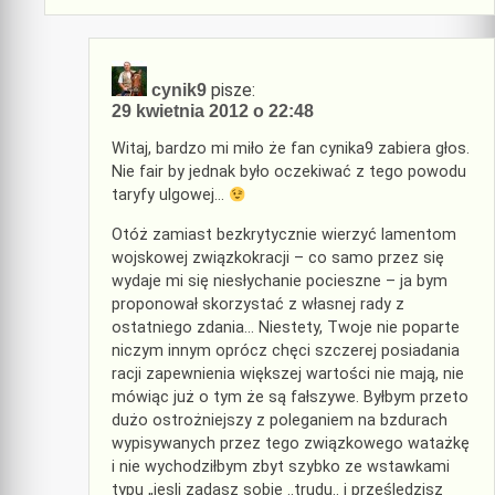
pisze:
cynik9
29 kwietnia 2012 o 22:48
Witaj, bardzo mi miło że fan cynika9 zabiera głos.
Nie fair by jednak było oczekiwać z tego powodu
taryfy ulgowej…
Otóż zamiast bezkrytycznie wierzyć lamentom
wojskowej związkokracji – co samo przez się
wydaje mi się niesłychanie pocieszne – ja bym
proponował skorzystać z własnej rady z
ostatniego zdania… Niestety, Twoje nie poparte
niczym innym oprócz chęci szczerej posiadania
racji zapewnienia większej wartości nie mają, nie
mówiąc już o tym że są fałszywe. Byłbym przeto
dużo ostrożniejszy z poleganiem na bzdurach
wypisywanych przez tego związkowego watażkę
i nie wychodziłbym zbyt szybko ze wstawkami
typu „jesli zadasz sobie ..trudu.. i prześledzisz