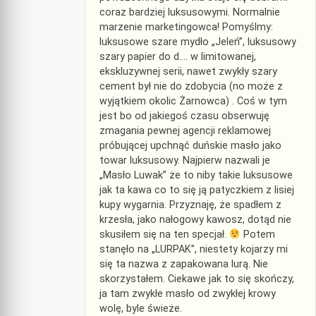
coraz bardziej luksusowymi. Normalnie
marzenie marketingowca! Pomyślmy:
luksusowe szare mydło „Jeleń”, luksusowy
szary papier do d…. w limitowanej,
ekskluzywnej serii, nawet zwykły szary
cement był nie do zdobycia (no może z
wyjątkiem okolic Żarnowca) . Coś w tym
jest bo od jakiegoś czasu obserwuję
zmagania pewnej agencji reklamowej
próbującej upchnąć duńskie masło jako
towar luksusowy. Najpierw nazwali je
„Masło Luwak” że to niby takie luksusowe
jak ta kawa co to się ją patyczkiem z lisiej
kupy wygarnia. Przyznaję, że spadłem z
krzesła, jako nałogowy kawosz, dotąd nie
skusiłem się na ten specjał.
Potem
stanęło na „LURPAK”, niestety kojarzy mi
się ta nazwa z zapakowana lurą. Nie
skorzystałem. Ciekawe jak to się skończy,
ja tam zwykłe masło od zwykłej krowy
wolę, byle świeże.