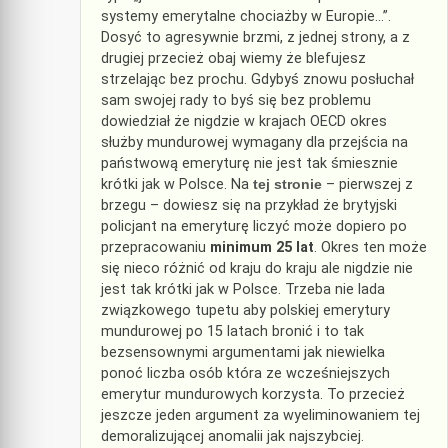
systemy emerytalne chociażby w Europie…”.
Dosyć to agresywnie brzmi, z jednej strony, a z
drugiej przecież obaj wiemy że blefujesz
strzelając bez prochu. Gdybyś znowu posłuchał
sam swojej rady to byś się bez problemu
dowiedział że nigdzie w krajach OECD okres
służby mundurowej wymagany dla przejścia na
państwową emeryturę nie jest tak śmiesznie
krótki jak w Polsce. Na
tej stronie
– pierwszej z
brzegu – dowiesz się na przykład że brytyjski
policjant na emeryturę liczyć może dopiero po
przepracowaniu
minimum 25 lat
. Okres ten może
się nieco różnić od kraju do kraju ale nigdzie nie
jest tak krótki jak w Polsce. Trzeba nie lada
związkowego tupetu aby polskiej emerytury
mundurowej po 15 latach bronić i to tak
bezsensownymi argumentami jak niewielka
ponoć liczba osób która ze wcześniejszych
emerytur mundurowych korzysta. To przecież
jeszcze jeden argument za wyeliminowaniem tej
demoralizującej anomalii jak najszybciej.