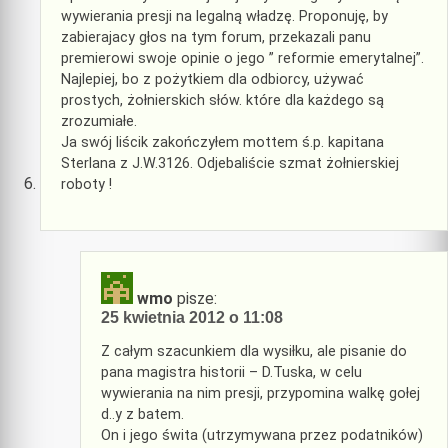
wywierania presji na legalną władzę. Proponuję, by
zabierajacy głos na tym forum, przekazali panu
premierowi swoje opinie o jego ” reformie emerytalnej”.
Najlepiej, bo z pożytkiem dla odbiorcy, używać
prostych, żołnierskich słów. które dla każdego są
zrozumiałe.
Ja swój liścik zakończyłem mottem ś.p. kapitana
Sterlana z J.W.3126. Odjebaliście szmat żołnierskiej
roboty !
wmo
pisze:
25 kwietnia 2012 o 11:08
Z całym szacunkiem dla wysiłku, ale pisanie do
pana magistra historii – D.Tuska, w celu
wywierania na nim presji, przypomina walkę gołej
d..y z batem.
On i jego świta (utrzymywana przez podatników)