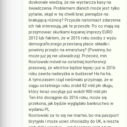
doskonale wiedzą, że nie wystarcza kasy na
świadczenia. Problemem dlanich może jest tylko
pytanie, skąd w tej chwili brac pieniądze na
brakującą różnicę? Przyszłe natomiast zdarzenia
ich tak interesują, jak te przeszłe. Po co mają się
przejmowac skutkami kopanej imprezy EURO
2012 lub faktem, że w 2015 roku osoby z wyżu
demograficznego przestaną płacic składki i
powinny przejśc na emeryturę? (Powinny, bo
może już jej nie uświadczą). Przecież, min.
Rostowski mówił na ostatniej konferencji
prasowej, że wkrótce będzie lepiej i już w 2016
roku zawita nadwyżka w budżecie! Ha ha ha…
A tymczasem rząd nieśmiało przyznaje, że w
ciągu ostatniego roku zrobił 82 mld pln długu,
który teraz oscyluje już wokół 900 mld pln.
Ten kto dociągnie do 2016 roku, może się
przekona, jak będzie wyglądało bankructwo w
wydaniu PL.
Rostowski za to się nie martwi, bo ma paszport
brytyjski i może uciec chociażby do UK, a reszta