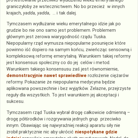
protestowanie przeciwko wydłużeniu wieku emerytalnego
graniczyłoby ze wstecznictwem. No bo przecież w innych
krajach,
yadda, yadda
, … i tak dalej.
Tymczasem wydłużanie wieku emerytalnego idzie jak po
grudzie bo nie ono samo jest problemem. Problemem
głównym jest zerowa wiarygodność rządu Tuska.
Niepopularny rząd wymusza niepopularne posunięcie które
powinno iść dopiero na samym końcu, zwieńcząc sensowną i
kompleksową reformę emerytalną. Warunkiem takiej reformy
jest konsensus społeczny co do jej celów i metod.
Warunkiem takiego konsensusu zaś jest równomiernie,
demonstracyjnie nawet sprawiedliwe
rozłożenie ciężarów
reformy. Pokazanie że niepopularna medycyna będzie
aplikowana powszechnie i bez wyjątków. Żelazne, przejrzyste
reguły dla wszystkich. To jest warunkiem jej akceptacji i
sukcesu.
Tymczasem rząd Tuska wybrał drogę całkowicie odmienną –
drogę półśrodków i rozgrywania jednych grup przeciwko
innym. Obawiając się najwyraźniej reakcji aparatu siły nie
zrobił praktycznie nic aby ukrócić
niespotykane gdzie