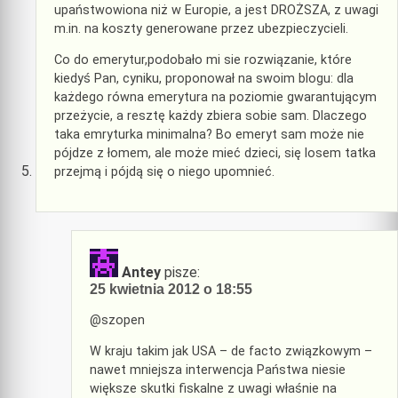
upaństwowiona niż w Europie, a jest DROŻSZA, z uwagi
m.in. na koszty generowane przez ubezpieczycieli.
Co do emerytur,podobało mi sie rozwiązanie, które
kiedyś Pan, cyniku, proponował na swoim blogu: dla
każdego równa emerytura na poziomie gwarantującym
przeżycie, a resztę każdy zbiera sobie sam. Dlaczego
taka emryturka minimalna? Bo emeryt sam może nie
pójdze z łomem, ale może mieć dzieci, się losem tatka
przejmą i pójdą się o niego upomnieć.
Antey
pisze:
25 kwietnia 2012 o 18:55
@szopen
W kraju takim jak USA – de facto związkowym –
nawet mniejsza interwencja Państwa niesie
większe skutki fiskalne z uwagi właśnie na