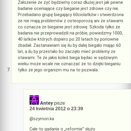
Założenie że żyć będziemy coraz dłużej jest jak pewne
badanie oceniające czy bieganie jest zdrowe czy nie.
Przebadano grupę biegający 60ciolatków i stwierdzona
że nie mają problemów z osteoporozą ani ze stawami
co oznacza że bieganie jest zdrowę. Szkoda tylko że
badania nie przeprowadzili na próbie, powiedzmy 1000,
40 latków których dopiero po 20 latach by ponownie
zbadali. Zastanawiam się ilu by dalej biegało mając 60
lat, a ilu by przestało bo zaczęło mieć problemy ze
stawami. Te że jakis koleś biega będac w sędziwym
wieku może wcale nie oznaczać że to dzięki bieganiu
tylko że jego organizm mu na to pozwala.
Antey
pisze:
24 kwietnia 2012 o 23:39
@szymon.ka
Całe to gadanie o „reformie” służy