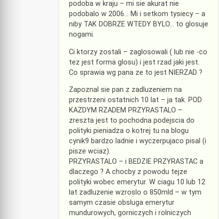
podoba w kraju – mi sie akurat nie
podobalo w 2006… Mi i setkom tysiecy – a
niby TAK DOBRZE WTEDY BYLO… to glosuje
nogami.
Ci ktorzy zostali – zaglosowali ( lub nie -co
tez jest forma glosu) i jest rzad jaki jest.
Co sprawia wg pana ze to jest NIERZAD ?
Zapoznal sie pan z zadluzeniem na
przestrzeni ostatnich 10 lat – ja tak. POD
KAZDYM RZADEM PRZYRASTALO –
zreszta jest to pochodna podejscia do
polityki pieniadza o kotrej tu na blogu
cynik9 bardzo ladnie i wyczerpujaco pisal (i
pisze wciaz).
PRZYRASTALO – i BEDZIE PRZYRASTAC a
dlaczego ? A chocby z powodu tejze
polityki wobec emerytur. W ciagu 10 lub 12
lat zadluzenie wzroslo o 850mld – w tym
samym czasie obsluga emerytur
mundurowych, gorniczych i rolniczych