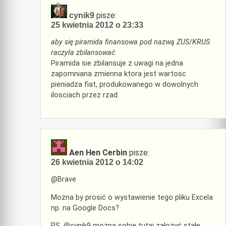
pisze:
cynik9
25 kwietnia 2012 o 23:33
aby się piramida finansowa pod nazwą ZUS/KRUS
raczyła zbilansować
Piramida sie zbilansuje z uwagi na jedna
zapomniana zmienna ktora jest wartosc
pieniadza fiat, produkowanego w dowolnych
ilosciach przez rzad.
Aen Hen Cerbin
pisze:
26 kwietnia 2012 o 14:02
@Brave
Można by prosić o wystawienie tego pliku Excela
np. na Google Docs?
PS. @cynik9 można sobie tutaj założyć stałe