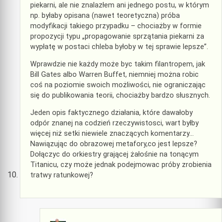
piekarni, ale nie znalazłem ani jednego postu, w którym
np. byłaby opisana (nawet teoretyczna) próba
modyfikacji takiego przypadku – chociażby w formie
propozycji typu „propagowanie sprzątania piekarni za
wypłatę w postaci chleba byłoby w tej sprawie lepsze”.
Wprawdzie nie każdy może byc takim filantropem, jak
Bill Gates albo Warren Buffet, niemniej można robic
coś na poziomie swoich możliwości, nie ograniczając
się do publikowania teorii, chociażby bardzo słusznych.
Jeden opis faktycznego działania, które dawałoby
odpór znanej na codzień rzeczywistosci, wart byłby
więcej niż setki niewiele znaczących komentarzy…
Nawiązując do obrazowej metafory,co jest lepsze?
Dołączyc do orkiestry grającej żałośnie na tonącym
Titanicu, czy może jednak podejmowac próby zrobienia
tratwy ratunkowej?