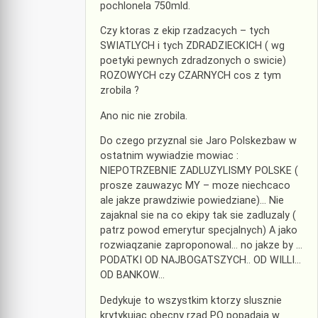
pochlonela 750mld.
Czy ktoras z ekip rzadzacych – tych
SWIATLYCH i tych ZDRADZIECKICH ( wg
poetyki pewnych zdradzonych o swicie)
ROZOWYCH czy CZARNYCH cos z tym
zrobila ?
Ano nic nie zrobila.
Do czego przyznal sie Jaro Polskezbaw w
ostatnim wywiadzie mowiac :
NIEPOTRZEBNIE ZADLUZYLISMY POLSKE (
prosze zauwazyc MY – moze niechcaco
ale jakze prawdziwie powiedziane)… Nie
zajaknal sie na co ekipy tak sie zadluzaly (
patrz powod emerytur specjalnych) A jako
rozwiaqzanie zaproponowal… no jakze by …
PODATKI OD NAJBOGATSZYCH.. OD WILLI…
OD BANKOW…
Dedykuje to wszystkim ktorzy slusznie
krytykujac obecny rzad PO popadaja w