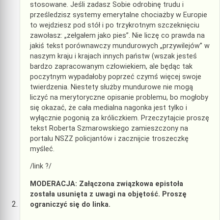
stosowane. Jeśli zadasz Sobie odrobinę trudu i
prześledzisz systemy emerytalne chociażby w Europie
to wejdziesz pod stół i po trzykrotnym szczeknięciu
zawołasz: „zełgałem jako pies”. Nie liczę co prawda na
jakiś tekst porównawczy mundurowych „przywilejów” w
naszym kraju i krajach innych państw (wszak jesteś
bardzo zapracowanym człowiekiem, ale będąc tak
poczytnym wypadałoby poprzeć czymś więcej swoje
twierdzenia. Niestety służby mundurowe nie mogą
liczyć na merytoryczne opisanie problemu, bo mogłoby
się okazać, że cała medialna nagonka jest tylko i
wyłącznie pogonią za króliczkiem. Przeczytajcie proszę
tekst Roberta Szmarowskiego zamieszczony na
portalu NSZZ policjantów i zacznijcie troszeczkę
myśleć.
/link ?/
MODERACJA: Załączona związkowa epistoła
została usunięta z uwagi na objętość. Proszę
ograniczyć się do linka.