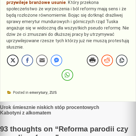
przywileje branżowe usunie
. Który przekona
społeczeństwo że wyrzeczenia i ból reformy mają sens i że
będą rozłożone równomiernie. Bojąc się dotknąć drażliwej
sprawy emerytur mundurowych i górniczych rząd Tuska
angażuje się w widoczną dla wszystkich pseudo reformę. Nie
dziw że ci zmuszani do dłuższej pracy by utrzymywać
uprzywilejowane rzesze tych którzy już nie muszą protestują
słusznie.
Posted in
emerytury
,
ZUS
Nawigacja
Urok śmiesznie niskich stóp procentowych
Kabotyni z alkomatem
wpisu
93 thoughts on “
Reforma parodii czy