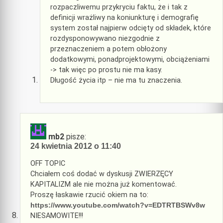
rozpaczliwemu przykryciu faktu, że i tak z
definicji wrażliwy na koniunkturę i demografię
system został najpierw odcięty od składek, które
rozdysponowywano niezgodnie z
przeznaczeniem a potem obłożony
dodatkowymi, ponadprojektowymi, obciążeniami
-> tak więc po prostu nie ma kasy.
Długość życia itp – nie ma tu znaczenia.
mb2
pisze:
24 kwietnia 2012 o 11:40
OFF TOPIC
Chciałem coś dodać w dyskusji ZWIERZĘCY
KAPITALIZM ale nie można już komentować.
Proszę łaskawie rzucić okiem na to:
https://www.youtube.com/watch?v=EDTRTBSWv8w
NIESAMOWITE!!!