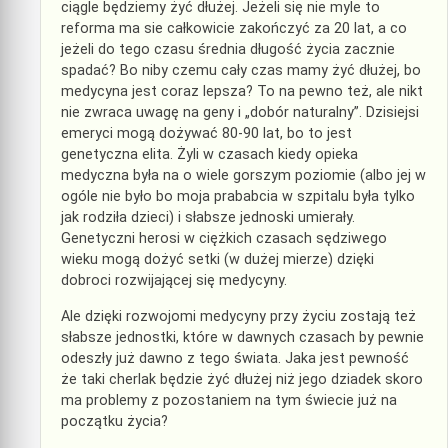
ciągle będziemy żyć dłużej. Jeżeli się nie myle to
reforma ma sie całkowicie zakończyć za 20 lat, a co
jeżeli do tego czasu średnia długość życia zacznie
spadać? Bo niby czemu cały czas mamy żyć dłużej, bo
medycyna jest coraz lepsza? To na pewno też, ale nikt
nie zwraca uwagę na geny i „dobór naturalny”. Dzisiejsi
emeryci mogą dożywać 80-90 lat, bo to jest
genetyczna elita. Żyli w czasach kiedy opieka
medyczna była na o wiele gorszym poziomie (albo jej w
ogóle nie było bo moja prababcia w szpitalu była tylko
jak rodziła dzieci) i słabsze jednoski umierały.
Genetyczni herosi w ciężkich czasach sędziwego
wieku mogą dożyć setki (w dużej mierze) dzięki
dobroci rozwijającej się medycyny.
Ale dzięki rozwojomi medycyny przy życiu zostają też
słabsze jednostki, które w dawnych czasach by pewnie
odeszły już dawno z tego świata. Jaka jest pewność
że taki cherlak będzie żyć dłużej niż jego dziadek skoro
ma problemy z pozostaniem na tym świecie już na
początku życia?