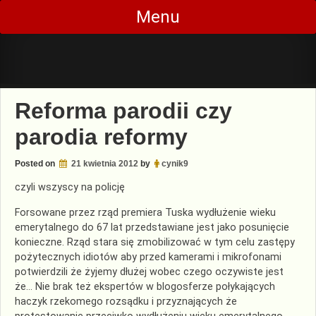
Skip
Menu
to
content
Reforma parodii czy
parodia reformy
Posted on
21 kwietnia 2012
by
cynik9
czyli wszyscy na policję
Forsowane przez rząd premiera Tuska wydłużenie wieku
emerytalnego do 67 lat przedstawiane jest jako posunięcie
konieczne. Rząd stara się zmobilizować w tym celu zastępy
pożytecznych idiotów aby przed kamerami i mikrofonami
potwierdzili że żyjemy dłużej wobec czego oczywiste jest
że… Nie brak też ekspertów w blogosferze połykających
haczyk rzekomego rozsądku i przyznających że