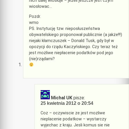
nich dalej wiosłuje – jeżeli jeszcze jest czym
wiosłowac…
Pozdr.
wmo
PS. Instytucję tzw. nieposłuszeństwa
obywatelskiego proponował publicznie (a jakże!!!)
niejaki kłamczuszek – Donald Tusk, gdy był w
opozycji do rządu Kaczyńskiego. Czy teraz też
jest możliwe niepłacenie podatków pod jego
(nie)rządami?
Michal UK
pisze:
25 kwietnia 2012 o 20:54
Coz – oczywiscie ze jest mozliwe
nieplacenie podatkow – wystarczy
wyjechac z kraju. Jesli komus sie nie