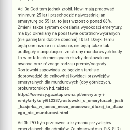
Ad. 3a Coś tam jednak zrobił. Nowi mają pracować
minimum 25 lat i przechodzić najwcześniej an
emeryturę od 55 lat, to jest wzrost o ponad 66%.
Zmienił także system określania wysokości emerytury,
ma być określany na podstawie ostatnich/wybranych
(nie pamiętam dobrze obecnie) 10 lat. Dzięki temu
będą one niższe niż obecnie, nie będą także tak
podlegały manipulacjom ze strony mundurowych kiedy
to w ostatnich miesiącach służby dostawali oni
awanse oraz różnego rodzaju premie/nagrody.
Rostowski zapowiada, że będzie starał się
doprowadzić do całkowitej likwidacji przywilejów
emerytalnych dla mundurowych (oby górniczych,
prokuratorskich itd. także):
https://serwisy.gazetaprawna.pl/emerytury-i-
renty/artykuly/612387,rostowski_o_emeryturach_jesli
_kasjerka_w_tesco_moze_pracowac_dluzej_to_dlacz
ego_nie_mundurowi.html
Ad 3b. PO było przeciwne utrzymaniu przywilejów
emerytalnych dla górników. Za głosował min. PiS, SLD i