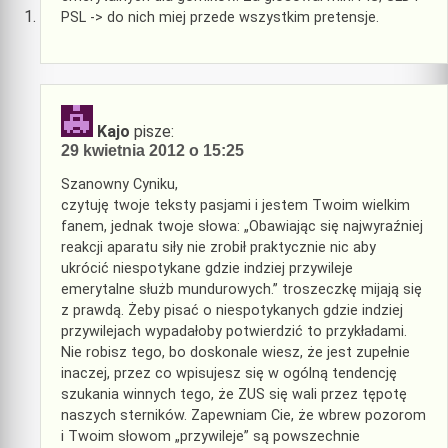
PSL -> do nich miej przede wszystkim pretensje.
Kajo
pisze:
29 kwietnia 2012 o 15:25
Szanowny Cyniku,
czytuję twoje teksty pasjami i jestem Twoim wielkim
fanem, jednak twoje słowa: „Obawiając się najwyraźniej
reakcji aparatu siły nie zrobił praktycznie nic aby
ukrócić niespotykane gdzie indziej przywileje
emerytalne służb mundurowych.” troszeczkę mijają się
z prawdą. Żeby pisać o niespotykanych gdzie indziej
przywilejach wypadałoby potwierdzić to przykładami.
Nie robisz tego, bo doskonale wiesz, że jest zupełnie
inaczej, przez co wpisujesz się w ogólną tendencję
szukania winnych tego, że ZUS się wali przez tępotę
naszych sterników. Zapewniam Cie, że wbrew pozorom
i Twoim słowom „przywileje” są powszechnie