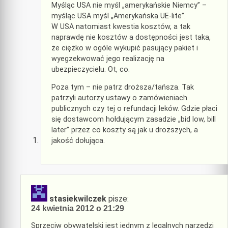
Myśląc USA nie myśl „amerykańskie Niemcy” –
myśląc USA myśl „Amerykańska UE-lite”.
W USA natomiast kwestia kosztów, a tak
naprawdę nie kosztów a dostępności jest taka,
że ciężko w ogóle wykupić pasujący pakiet i
wyegzekwować jego realizację na
ubezpieczycielu. Ot, co.
Poza tym – nie patrz droższa/tańsza. Tak
patrzyli autorzy ustawy o zamówieniach
publicznych czy tej o refundacji leków. Gdzie płaci
się dostawcom hołdującym zasadzie „bid low, bill
later” przez co koszty są jak u droższych, a
jakość dołująca.
stasiekwilczek
pisze:
24 kwietnia 2012 o 21:29
Sprzeciw obywatelski jest jednym z legalnych narzędzi