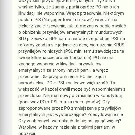
wszystkich przywilejów emerytalnych…. tylko. No
właśnie tylko, ze żadna z partii oprócz PO nic o ich
likwidacji nie wspomina. Wręcz przeciwnie. Niektórym
posłom PiS (Np. „agentowi Tomkowi”) wręcz ślina
ciekał z zacietrzewiania, jak to można w ogóle myśleć
o obniżeniu przywilejów emerytalnych mundurowych.
SLD przeciwko. RPP samo nie wie czego chce. PSL na
reformy zgadza się jedynie za cenę nieruszania KRUS i
przywilejów rolniczych (PSL min. temu zawdzięcza te
swoje kilka/naście procent poparcia). PO nie ma
żadnego wsparcia w likwidacji przywilejów
emerytalnych ze strony innych partii, a wręcz
przeciwnie. Dla przypomnienia: PO nie rządzi
samodzielnie. PO + PSL ma ledwo większość. Ta
większość w każdej chwili może być wspomnieniem z
przeszłości. Nie ma mowy o zmianach w konstytucji
(ponieważ PO + PSL ma za mało głosów). Czy
zaproponowane przez PO zmniejszenie przywilejów
emerytalnych jest wystarczające? Zdecydowanie nie.
Czy w obecnych warunkach da się osiągnąć więcej?
Wątpliwe, w każdym razie nie z takimi partiami w
opozycji.