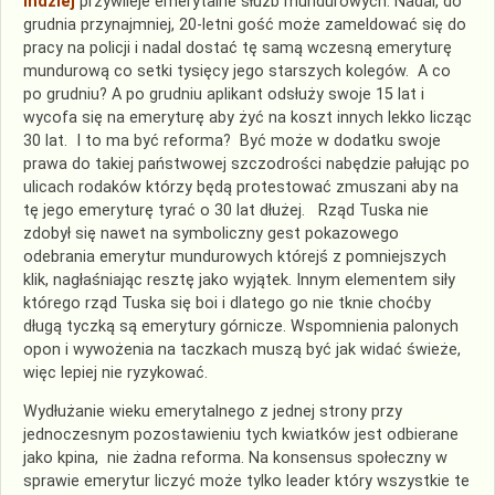
indziej
przywileje emerytalne służb mundurowych. Nadal, do
grudnia przynajmniej, 20-letni gość może zameldować się do
pracy na policji i nadal dostać tę samą wczesną emeryturę
mundurową co setki tysięcy jego starszych kolegów. A co
po grudniu? A po grudniu aplikant odsłuży swoje 15 lat i
wycofa się na emeryturę aby żyć na koszt innych lekko licząc
30 lat. I to ma być reforma? Być może w dodatku swoje
prawa do takiej państwowej szczodrości nabędzie pałując po
ulicach rodaków którzy będą protestować zmuszani aby na
tę jego emeryturę tyrać o 30 lat dłużej. Rząd Tuska nie
zdobył się nawet na symboliczny gest pokazowego
odebrania emerytur mundurowych którejś z pomniejszych
klik, nagłaśniając resztę jako wyjątek. Innym elementem siły
którego rząd Tuska się boi i dlatego go nie tknie choćby
długą tyczką są emerytury górnicze. Wspomnienia palonych
opon i wywożenia na taczkach muszą być jak widać świeże,
więc lepiej nie ryzykować.
Wydłużanie wieku emerytalnego z jednej strony przy
jednoczesnym pozostawieniu tych kwiatków jest odbierane
jako kpina, nie żadna reforma. Na konsensus społeczny w
sprawie emerytur liczyć może tylko leader który wszystkie te