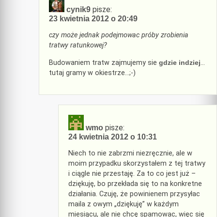
pisze:
cynik9
23 kwietnia 2012 o 20:49
czy może jednak podejmowac próby zrobienia
tratwy ratunkowej?
Budowaniem tratw zajmujemy sie
gdzie indziej
…
tutaj gramy w okiestrze…;-)
pisze:
wmo
24 kwietnia 2012 o 10:31
Niech to nie zabrzmi niezręcznie, ale w
moim przypadku skorzystałem z tej tratwy
i ciągle nie przestaję. Za to co jest już –
dziękuję, bo przekłada się to na konkretne
działania. Czuję, że powinienem przysyłac
maila z owym „dziękuję” w każdym
miesiącu, ale nie chcę spamowac, więc się