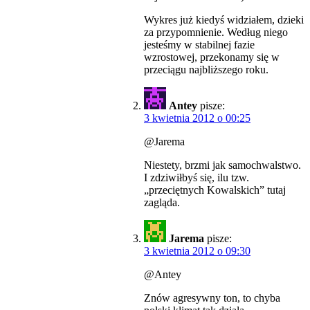
Wykres już kiedyś widziałem, dzieki
za przypomnienie. Według niego
jesteśmy w stabilnej fazie
wzrostowej, przekonamy się w
przeciągu najbliższego roku.
Antey
pisze:
3 kwietnia 2012 o 00:25
@Jarema
Niestety, brzmi jak samochwalstwo.
I zdziwiłbyś się, ilu tzw.
„przeciętnych Kowalskich” tutaj
zagląda.
Jarema
pisze:
3 kwietnia 2012 o 09:30
@Antey
Znów agresywny ton, to chyba