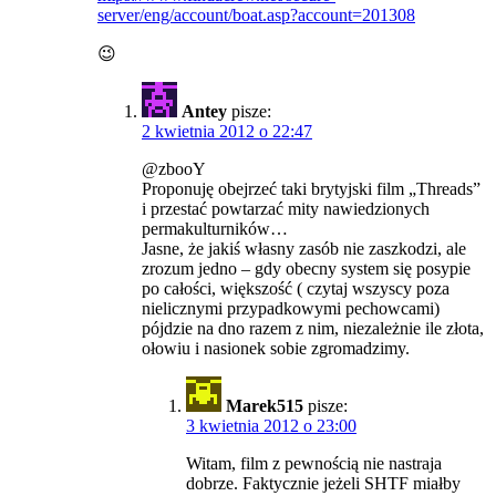
server/eng/account/boat.asp?account=201308
😉
Antey
pisze:
2 kwietnia 2012 o 22:47
@zbooY
Proponuję obejrzeć taki brytyjski film „Threads”
i przestać powtarzać mity nawiedzionych
permakulturników…
Jasne, że jakiś własny zasób nie zaszkodzi, ale
zrozum jedno – gdy obecny system się posypie
po całości, większość ( czytaj wszyscy poza
nielicznymi przypadkowymi pechowcami)
pójdzie na dno razem z nim, niezależnie ile złota,
ołowiu i nasionek sobie zgromadzimy.
Marek515
pisze:
3 kwietnia 2012 o 23:00
Witam, film z pewnością nie nastraja
dobrze. Faktycznie jeżeli SHTF miałby