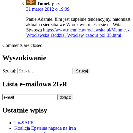
Tomek
pisze:
31 marca 2012 o 19:09
Panie Adamie, film jest zupełnie tendencyjny, natomiast
aktualna siedziba we Wrocławiu mieści się na Wita
Stwosza
https://www.mennicawroclawska.pl/Mennica-
Wroclawska-Oddzial-Wroclaw-cabout-pol-35.html
Comments are closed.
Wyszukiwanie
Szukaj:
Lista e-mailowa 2GR
Ostatnie wpisy
Un-SAFE
Koalicja Epsteina napada na Iran