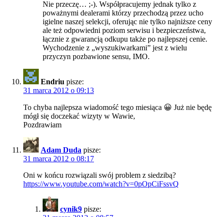
Nie przeczę… ;-). Współpracujemy jednak tylko z
poważnymi dealerami którzy przechodzą przez ucho
igielne naszej selekcji, oferując nie tylko najniższe ceny
ale też odpowiedni poziom serwisu i bezpieczeństwa,
łącznie z gwarancją odkupu także po najlepszej cenie.
Wychodzenie z „wyszukiwarkami” jest z wielu
przyczyn pozbawione sensu, IMO.
Endriu
pisze:
31 marca 2012 o 09:13
To chyba najlepsza wiadomość tego miesiąca 😀 Już nie będę
mógł się doczekać wizyty w Wawie,
Pozdrawiam
Adam Duda
pisze:
31 marca 2012 o 08:17
Oni w końcu rozwiązali swój problem z siedzibą?
https://www.youtube.com/watch?v=0pOpCiFssvQ
cynik9
pisze: