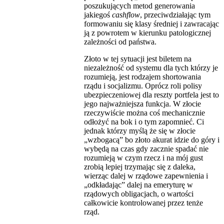
poszukujących metod generowania
jakiegoś
cashflow
, przeciwdziałając tym
formowaniu się klasy średniej i zawracając
ją z powrotem w kierunku patologicznej
zależności od państwa.
Złoto w tej sytuacji jest biletem na
niezależność od systemu dla tych którzy je
rozumieją, jest rodzajem shortowania
rządu i socjalizmu. Oprócz roli polisy
ubezpieczeniowej dla reszty portfela jest to
jego najważniejsza funkcja. W złocie
rzeczywiście można coś mechanicznie
odłożyć na bok i o tym zapomnieć. Ci
jednak którzy myślą że się w złocie
„wzbogacą” bo złoto akurat idzie do góry i
wybędą na czas gdy zacznie spadać nie
rozumieją w czym rzecz i na mój gust
zrobią lepiej trzymając się z daleka,
wierząc dalej w rządowe zapewnienia i
„odkładając” dalej na emeryturę w
rządowych obligacjach, o wartości
całkowicie kontrolowanej przez tenże
rząd.