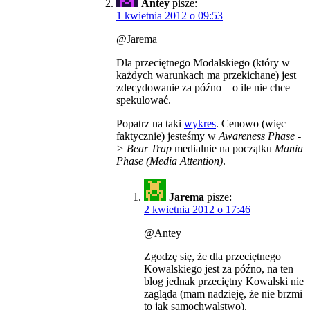
Antey
pisze:
1 kwietnia 2012 o 09:53
@Jarema
Dla przeciętnego Modalskiego (który w
każdych warunkach ma przekichane) jest
zdecydowanie za późno – o ile nie chce
spekulować.
Popatrz na taki
wykres
. Cenowo (więc
faktycznie) jesteśmy w
Awareness Phase -
> Bear Trap
medialnie na początku
Mania
Phase (Media Attention)
.
Jarema
pisze:
2 kwietnia 2012 o 17:46
@Antey
Zgodzę się, że dla przeciętnego
Kowalskiego jest za późno, na ten
blog jednak przeciętny Kowalski nie
zagląda (mam nadzieję, że nie brzmi
to jak samochwalstwo).