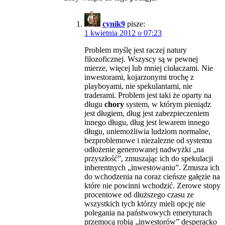
cynik9
pisze:
1 kwietnia 2012 o 07:23
Problem myślę jest raczej natury
filozoficznej. Wszyscy są w pewnej
mierze, więcej lub mniej ciułaczami. Nie
inwestorami, kojarzonymi trochę z
playboyami, nie spekulantami, nie
traderami. Problem jest taki że oparty na
długu
chory
system, w którym pieniądz
jest długiem, dług jest zabezpieczeniem
innego długu, dług jest lewarem innego
długu, uniemożliwia ludziom normalne,
bezproblemowe i niezalezne od systemu
odłożenie generowanej nadwyżki „na
przyszłość”, zmuszając ich do spekulacji
inherentnych „inwestowaniu”. Zmusza ich
do wchodzenia na coraz cieńsze gałęzie na
które nie powinni wchodzić. Zerowe stopy
procentowe od dłuższego czasu ze
wszystkich tych którzy mieli opcję nie
polegania na państwowych emeryturach
przemocą robią „inwestorów” desperacko