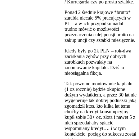
/ Kurregarda czy po prostu sztabkę.
Ponad 2 średnie krajowe *brutto*
zarabia niecałe 5% pracujących w
PL – a w ich przypadku nadal
trudno mówić o możliwości
przeznaczenia całej pensji brutto na
zakup uncji czy sztabki miesięcznie.
Kiedy były po 2k PLN – rok-dwa
zaciskania zębów przy dobrych
zarobkach pozwalały na
zmontowanie kapitału. Dziś to
nieosiągalna fikcja.
Tak powolne montowanie kapitału
(1 oz rocznie) będzie okupione
dużym wydatkiem, a przez 30 lat nie
wygeneruje tak dobrej poduszki jaką
zgomadził ktos, kto kilka lat temu
choćby na kredyt konsumpcyjny
kupił sobie 30+ oz. złota i nawet 5 z
nich sprzedał aby spłacić
wspomniany kredyt…. i w tym
kontekście, pociąg do sukcesu został