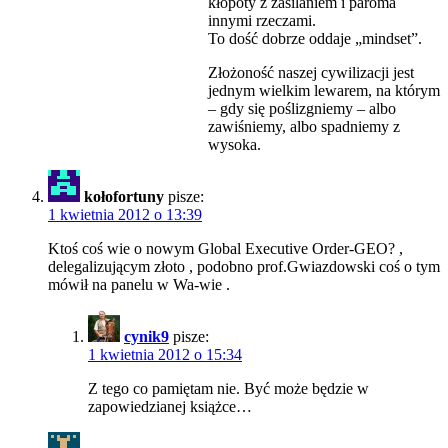
kłopoty z zasilaniem i paroma
innymi rzeczami.
To dość dobrze oddaje „mindset”.
Złożoność naszej cywilizacji jest
jednym wielkim lewarem, na którym
– gdy się poślizgniemy – albo
zawiśniemy, albo spadniemy z
wysoka.
kołofortuny
pisze:
1 kwietnia 2012 o 13:39
Ktoś coś wie o nowym Global Executive Order-GEO? ,
delegalizującym złoto , podobno prof.Gwiazdowski coś o tym
mówił na panelu w Wa-wie .
cynik9
pisze:
1 kwietnia 2012 o 15:34
Z tego co pamiętam nie. Być może będzie w
zapowiedzianej książce…