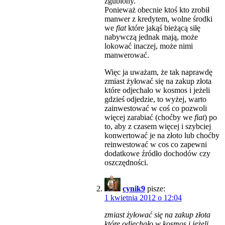
zgubiony.
Ponieważ obecnie ktoś kto zrobił
manwer z kredytem, wolne środki
we
fiat
które jakąś bieżącą siłę
nabywczą jednak mają, może
lokować inaczej, może nimi
manwerować.
Więc ja uważam, że tak naprawdę
zmiast żyłować się na zakup złota
które odjechało w kosmos i jeżeli
gdzieś odjedzie, to wyżej, warto
zainwestować w coś co pozwoli
więcej zarabiać (choćby we
fiat
) po
to, aby z czasem więcej i szybciej
konwertować je na złoto lub choćby
reinwestować w cos co zapewni
dodatkowe źródło dochodów czy
oszczędności.
cynik9
pisze:
1 kwietnia 2012 o 12:04
zmiast żyłować się na zakup złota
które odjechało w kosmos i jeżeli