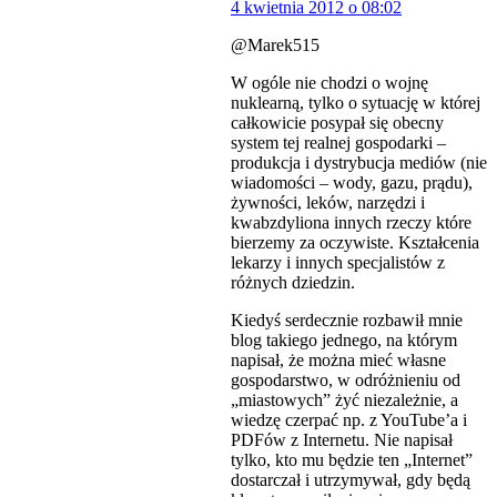
4 kwietnia 2012 o 08:02
@Marek515
W ogóle nie chodzi o wojnę
nuklearną, tylko o sytuację w której
całkowicie posypał się obecny
system tej realnej gospodarki –
produkcja i dystrybucja mediów (nie
wiadomości – wody, gazu, prądu),
żywności, leków, narzędzi i
kwabzdyliona innych rzeczy które
bierzemy za oczywiste. Kształcenia
lekarzy i innych specjalistów z
różnych dziedzin.
Kiedyś serdecznie rozbawił mnie
blog takiego jednego, na którym
napisał, że można mieć własne
gospodarstwo, w odróżnieniu od
„miastowych” żyć niezależnie, a
wiedzę czerpać np. z YouTube’a i
PDFów z Internetu. Nie napisał
tylko, kto mu będzie ten „Internet”
dostarczał i utrzymywał, gdy będą