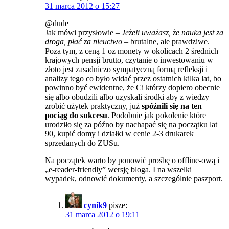
31 marca 2012 o 15:27
@dude
Jak mówi przysłowie –
Jeżeli uważasz, że nauka jest za
droga, płać za nieuctwo
– brutalne, ale prawdziwe.
Poza tym, z ceną 1 oz monety w okolicach 2 średnich
krajowych pensji brutto, czytanie o inwestowaniu w
złoto jest zasadniczo sympatyczną formą refleksji i
analizy tego co było widać przez ostatnich kilka lat, bo
powinno być ewidentne, że Ci którzy dopiero obecnie
się albo obudzili albo uzyskali środki aby z wiedzy
zrobić użytek praktyczny, już
spóźnili się na ten
pociąg do sukcesu
. Podobnie jak pokolenie które
urodziło się za późno by nachapać się na początku lat
90, kupić domy i działki w cenie 2-3 drukarek
sprzedanych do ZUSu.
Na początek warto by ponowić prośbę o offline-ową i
„e-reader-friendly” wersję bloga. I na wszelki
wypadek, odnowić dokumenty, a szczególnie paszport.
cynik9
pisze:
31 marca 2012 o 19:11