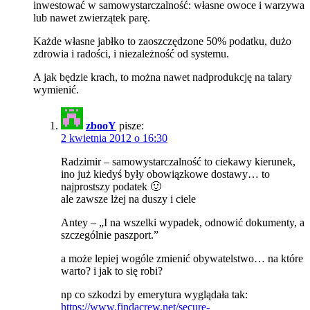
inwestować w samowystarczalność: własne owoce i warzywa
lub nawet zwierzątek parę.
Każde własne jabłko to zaoszczędzone 50% podatku, dużo
zdrowia i radości, i niezależność od systemu.
A jak będzie krach, to można nawet nadprodukcję na talary
wymienić.
zbooY
pisze:
2 kwietnia 2012 o 16:30
Radzimir – samowystarczalność to ciekawy kierunek,
ino już kiedyś były obowiązkowe dostawy… to
najprostszy podatek 🙂
ale zawsze lżej na duszy i ciele
Antey – „I na wszelki wypadek, odnowić dokumenty, a
szczególnie paszport.”
a może lepiej wogóle zmienić obywatelstwo… na które
warto? i jak to się robi?
np co szkodzi by emerytura wyglądała tak:
https://www.findacrew.net/secure-