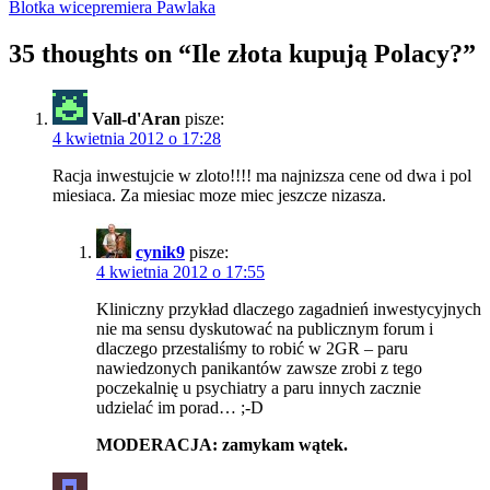
Blotka wicepremiera Pawlaka
35 thoughts on “
Ile złota kupują Polacy?
”
Vall-d'Aran
pisze:
4 kwietnia 2012 o 17:28
Racja inwestujcie w zloto!!!! ma najnizsza cene od dwa i pol
miesiaca. Za miesiac moze miec jeszcze nizasza.
cynik9
pisze:
4 kwietnia 2012 o 17:55
Kliniczny przykład dlaczego zagadnień inwestycyjnych
nie ma sensu dyskutować na publicznym forum i
dlaczego przestaliśmy to robić w 2GR – paru
nawiedzonych panikantów zawsze zrobi z tego
poczekalnię u psychiatry a paru innych zacznie
udzielać im porad… ;-D
MODERACJA: zamykam wątek.