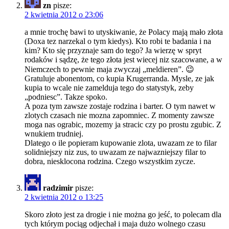
zn
pisze:
2 kwietnia 2012 o 23:06
a mnie trochę bawi to utyskiwanie, że Polacy mają mało złota
(Doxa tez narzekal o tym kiedys). Kto robi te badania i na
kim? Kto się przyznaje sam do tego? Ja wierzę w spryt
rodaków i sądzę, że tego złota jest wiecej niz szacowane, a w
Niemczech to pewnie maja zwyczaj „meldieren”. 😉
Gratuluje abonentom, co kupia Krugerranda. Mysle, ze jak
kupia to wcale nie zamelduja tego do statystyk, zeby
„podniesc”. Takze spoko.
A poza tym zawsze zostaje rodzina i barter. O tym nawet w
zlotych czasach nie mozna zapomniec. Z momenty zawsze
moga nas ograbic, mozemy ja stracic czy po prostu zgubic. Z
wnukiem trudniej.
Dlatego o ile popieram kupowanie zlota, uwazam ze to filar
solidniejszy niz zus, to uwazam ze najwazniejszy filar to
dobra, niesklocona rodzina. Czego wszystkim zycze.
radzimir
pisze:
2 kwietnia 2012 o 13:25
Skoro złoto jest za drogie i nie można go jeść, to polecam dla
tych którym pociąg odjechał i maja dużo wolnego czasu