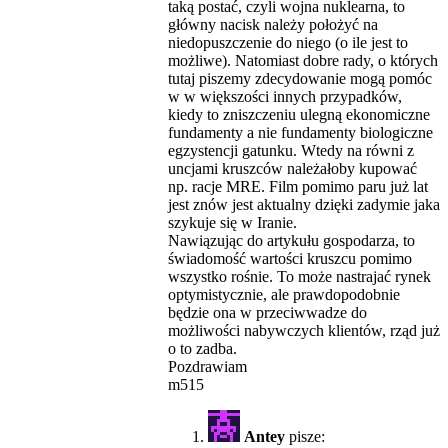
taką postać, czyli wojna nuklearna, to
główny nacisk należy położyć na
niedopuszczenie do niego (o ile jest to
możliwe). Natomiast dobre rady, o których
tutaj piszemy zdecydowanie mogą pomóc
w w większości innych przypadków,
kiedy to zniszczeniu ulegną ekonomiczne
fundamenty a nie fundamenty biologiczne
egzystencji gatunku. Wtedy na równi z
uncjami kruszców należałoby kupować
np. racje MRE. Film pomimo paru już lat
jest znów jest aktualny dzięki zadymie jaka
szykuje się w Iranie.
Nawiązując do artykułu gospodarza, to
świadomość wartości kruszcu pomimo
wszystko rośnie. To może nastrajać rynek
optymistycznie, ale prawdopodobnie
będzie ona w przeciwwadze do
możliwości nabywczych klientów, rząd już
o to zadba.
Pozdrawiam
m515
Antey
pisze: