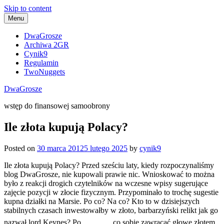
Skip to content
Menu
DwaGrosze
Archiwa 2GR
Cynik9
Regulamin
TwoNuggets
DwaGrosze
wstęp do finansowej samoobrony
Ile złota kupują Polacy?
Posted on
30 marca 2012
5 lutego 2025
by
cynik9
Ile złota kupują Polacy? Przed sześciu laty, kiedy rozpoczynaliśmy
blog DwaGrosze, nie kupowali prawie nic. Wnioskować to można
było z reakcji drogich czytelników na wczesne wpisy sugerujące
zajęcie pozycji w złocie fizycznym. Przypominało to trochę sugestie
kupna działki na Marsie. Po co? Na co? Kto to w dzisiejszych
stabilnych czasach inwestowałby w złoto, barbarzyński relikt jak go
nazwał lord Keynes? Po
co sobie zawracać głowę złotem,