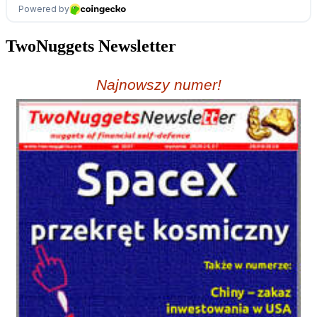
TwoNuggets Newsletter
Najnowszy numer!