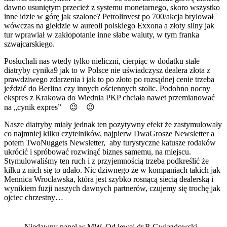
dawno usuniętym przecież z systemu monetarnego, skoro wszystko
inne idzie w górę jak szalone? Petrolinvest po 700/akcja brylował
wówczas na giełdzie w aureoli polskiego Exxona a złoty silny jak
tur wprawiał w zakłopotanie inne słabe waluty, w tym franka
szwajcarskiego.
Posłuchali nas wtedy tylko nieliczni, cierpiąc w dodatku stałe
diatryby cynika9 jak to w Polsce nie uświadczysz dealera złota z
prawdziwego zdarzenia i jak to po złoto po rozsądnej cenie trzeba
jeździć do Berlina czy innych ościennych stolic. Podobno nocny
ekspres z Krakowa do Wiednia PKP chciała nawet przemianować
na „cynik expres” 😉 😉
Nasze diatryby miały jednak ten pozytywny efekt że zastymulowały
co najmniej kilku czytelników, najpierw DwaGrosze Newsletter a
potem TwoNuggets Newsletter, aby turystyczne katusze rodaków
ukrócić i spróbować rozwinąć biznes samemu, na miejscu.
Stymulowaliśmy ten ruch i z przyjemnością trzeba podkreślić że
kilku z nich się to udało. Nic dziwnego że w kompaniach takich jak
Mennica Wrocławska, która jest szybko rosnącą siecią dealerską i
wynikiem fuzji naszych dawnych partnerów, czujemy się trochę jak
ojciec chrzestny…
Niedawny panel w MW. Od lewej dr.R.Gwiazdowski,