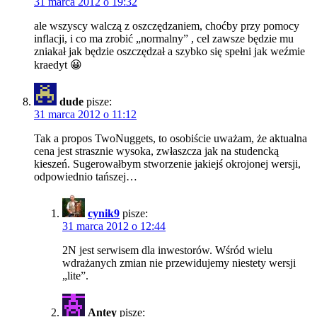
31 marca 2012 o 19:32
ale wszyscy walczą z oszczędzaniem, choćby przy pomocy
inflacji, i co ma zrobić „normalny” , cel zawsze będzie mu
zniakał jak będzie oszczędzał a szybko się spełni jak weźmie
kraedyt 😀
dude
pisze:
31 marca 2012 o 11:12
Tak a propos TwoNuggets, to osobiście uważam, że aktualna
cena jest strasznie wysoka, zwłaszcza jak na studencką
kieszeń. Sugerowałbym stworzenie jakiejś okrojonej wersji,
odpowiednio tańszej…
cynik9
pisze:
31 marca 2012 o 12:44
2N jest serwisem dla inwestorów. Wśród wielu
wdrażanych zmian nie przewidujemy niestety wersji
„lite”.
Antey
pisze: