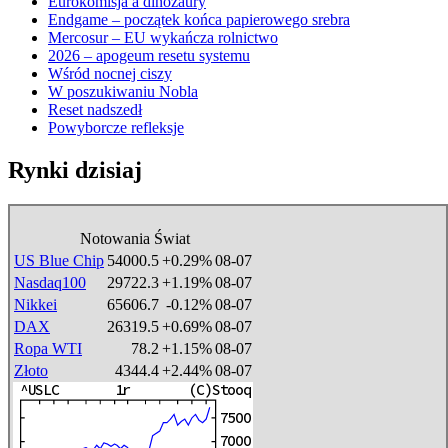
Eurokomisja a dinozaury
Endgame – początek końca papierowego srebra
Mercosur – EU wykańcza rolnictwo
2026 – apogeum resetu systemu
Wśród nocnej ciszy
W poszukiwaniu Nobla
Reset nadszedł
Powyborcze refleksje
Rynki dzisiaj
Notowania Świat
US Blue Chip
54000.5
+0.29%
08-07
Nasdaq100
29722.3
+1.19%
08-07
Nikkei
65606.7
-0.12%
08-07
DAX
26319.5
+0.69%
08-07
Ropa WTI
78.2
+1.15%
08-07
Złoto
4344.4
+2.44%
08-07