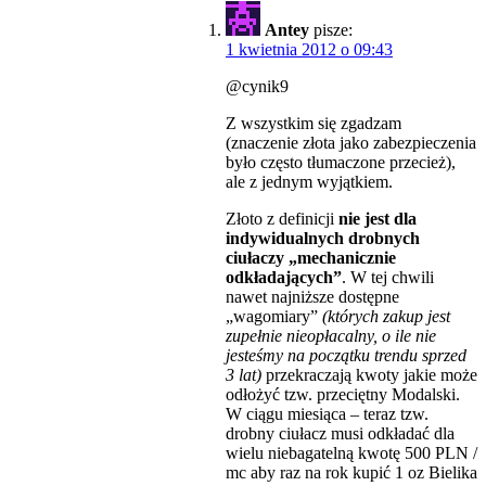
Antey
pisze:
1 kwietnia 2012 o 09:43
@cynik9
Z wszystkim się zgadzam
(znaczenie złota jako zabezpieczenia
było często tłumaczone przecież),
ale z jednym wyjątkiem.
Złoto z definicji
nie jest dla
indywidualnych drobnych
ciułaczy „mechanicznie
odkładających”
. W tej chwili
nawet najniższe dostępne
„wagomiary”
(których zakup jest
zupełnie nieopłacalny, o ile nie
jesteśmy na początku trendu sprzed
3 lat)
przekraczają kwoty jakie może
odłożyć tzw. przeciętny Modalski.
W ciągu miesiąca – teraz tzw.
drobny ciułacz musi odkładać dla
wielu niebagatelną kwotę 500 PLN /
mc aby raz na rok kupić 1 oz Bielika