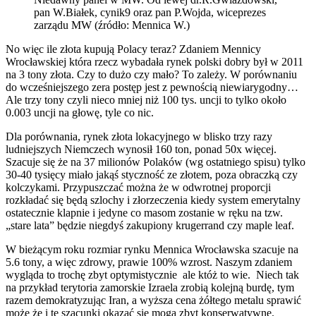
pan W.Białek, cynik9 oraz pan P.Wojda, wiceprezes
zarządu MW (źródło: Mennica W.)
No więc ile złota kupują Polacy teraz? Zdaniem Mennicy
Wrocławskiej która rzecz wybadała rynek polski dobry był w 2011
na 3 tony złota. Czy to dużo czy mało? To zależy. W porównaniu
do wcześniejszego zera postęp jest z pewnością niewiarygodny…
Ale trzy tony czyli nieco mniej niż 100 tys. uncji to tylko około
0.003 uncji na głowę, tyle co nic.
Dla porównania, rynek złota lokacyjnego w blisko trzy razy
ludniejszych Niemczech wynosił 160 ton, ponad 50x więcej.
Szacuje się że na 37 milionów Polaków (wg ostatniego spisu) tylko
30-40 tysięcy miało jakąś styczność ze złotem, poza obraczką czy
kolczykami. Przypuszczać można że w odwrotnej proporcji
rozkładać się będą szlochy i złorzeczenia kiedy system emerytalny
ostatecznie klapnie i jedyne co masom zostanie w ręku na tzw.
„stare lata” będzie niegdyś zakupiony krugerrand czy maple leaf.
W bieżącym roku rozmiar rynku Mennica Wrocławska szacuje na
5.6 tony, a więc zdrowy, prawie 100% wzrost. Naszym zdaniem
wygląda to trochę zbyt optymistycznie ale któż to wie. Niech tak
na przykład terytoria zamorskie Izraela zrobią kolejną burdę, tym
razem demokratyzując Iran, a wyższa cena żółtego metalu sprawić
może że i te szacunki okazać się mogą zbyt konserwatywne.