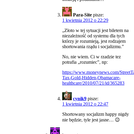
Para-Site
pisze:
1 kwietnia 2012 o 22:29
„Złoto w tej sytuacji jest biletem na
niezależność od systemu dla tych
którzy je rozumieją, jest rodzajem
shortowania rządu i socjalizmu.”
No, nie wiem. Ci w rzadzie tez
potrafia „rozumiec”, np:
https://www.moneynews.com/StreetT
Tax-Gold-Hidden-Obamacare-
healthcare/2010/07/21/id/365283
cynik9
pisze:
1 kwietnia 2012 o 22:47
Shortowany socjalizm happy nigdy
nie będzie, tyle jest jasne… 😉