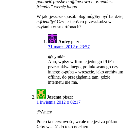
ponowić prośbę o offline-ową i „e-reader-
friendly” wersję bloga
W jaki jeszcze sposób blog mógłby być bardziej
e-friendly
? Czy jest coś co przeszkadza w
czytaniu w smartfonach?
Antey
pisze:
31 marca 2012 o 23:57
@cynik9
Ano, wpisy w formie jednego PDFa –
przeszukiwalnego, polinkowanego czy
innego e-puba – wreszcie, jako archiwum
offline, do przeglądania tam, gdzie
internetu nie ma.
Jarema
pisze:
1 kwietnia 2012 o 02:17
@Antey
Po co ta nerwowość, wcale nie jest za późno
żeby wsiąść do tego pociągu.