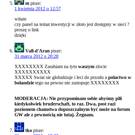
m
pisze:
1 kwietnia 2012 o 12:57
witam
czy panel na temat inwestycji w złoto jest dostępny w sieci ?
proszę o link
dzięki
Vall-d'Aran
pisze:
31 marca 2012 o 20:28
XXXXXXXX Zarabiam na tym
waszym
zlocie
XXXXXXXXXX
XXXXX Swiat sie globalizuje i leci do przodu a
polactwo w
bolandzie
tego na pewno nie zastopuje.XXXXXXXX
MODERACJA: Nie przypominam sobie abyśmy pili
kiedykolwiek bruderschaft, to raz. Dwa, post razi
poziomem chamstwa dopuszczalnym być może na forum
GW ale z pewnością nie tutaj. Żegnam.
tko
pisze: