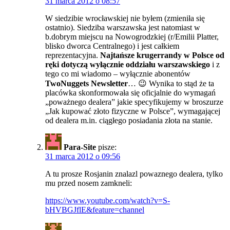
31 marca 2012 o 08:57
W siedzibie wrocławskiej nie byłem (zmieniła się
ostatnio). Siedziba warszawska jest natomiast w
b.dobrym miejscu na Nowogrodzkiej (r/Emilii Platter,
blisko dworca Centralnego) i jest całkiem
reprezentacyjna.
Najtańsze krugerrandy w Polsce od
ręki dotyczą wyłącznie oddziału warszawskiego
i z
tego co mi wiadomo – wyłącznie abonentów
TwoNuggets Newsletter
… 😉 Wynika to stąd że ta
placówka skonformowała się oficjalnie do wymagań
„poważnego dealera” jakie specyfikujemy w broszurze
„Jak kupować złoto fizyczne w Polsce”, wymagającej
od dealera m.in. ciągłego posiadania złota na stanie.
Para-Site
pisze:
31 marca 2012 o 09:56
A tu prosze Rosjanin znalazl powaznego dealera, tylko
mu przed nosem zamkneli:
https://www.youtube.com/watch?v=S-
bHVBGJflE&feature=channel