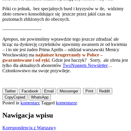
Póki co jednak, bez specjalnych burd i kryzysów w tle, widzimy
złoto cenowo konsolidujące się jeszcze przez jakiś czas na
poziomach zbliżonych do obecnych.
————————-
Apropos
, nie powinniśmy wprawdzie tego jeszcze zdradzać ale
licząc na dyskrecję czytelników ujawnimy awansem że od kwietnia
– i to nie jest żaden Prima Aprilis – oddział warszawski Menicy
Wrocławskiej ma
najtańsze krugerrandy w Polsce –
gwarantowane i od ręki
. Gdzie jest haczyk? Sorry, ale oferta jest
tylko dla aktualnych abonentów
TwoNuggets Newsletter
…
Członkowstwo ma swoje przywileje.
Twitter
Facebook
Email
Messenger
Print
Reddit
Copy
Copied
WhatsApp
Posted in
komentarz
Tagged
komentarze
Nawigacja wpisu
Korespondencja z Warszawy