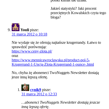
polski klimat tak działa.
Jakieś statystyki? Jaki procent
przeciętnych Kowalskich czyta tego
bloga?
Youli
pisze:
31 marca 2012 o 10:18
Nie wydaje się że oferują najtańsze krugerrandy. Łatwo to
sprawdzić porównując
https://www.ceny-zlota.pl/
oraz
https://www.mennicawroclawska.pl/product-pol-5-
Krugerrand-1-Uncja-Zlota-Krugerrand-1-ounce-.html
No, chyba żę aboneneci TwoNuggets Newsletter dostają
jesze inną lepszą ofertę.
cynik9
pisze:
31 marca 2012 o 12:33
…abonenci TwoNuggets Newsletter dostają jeszcze
inną lepszą ofertę.