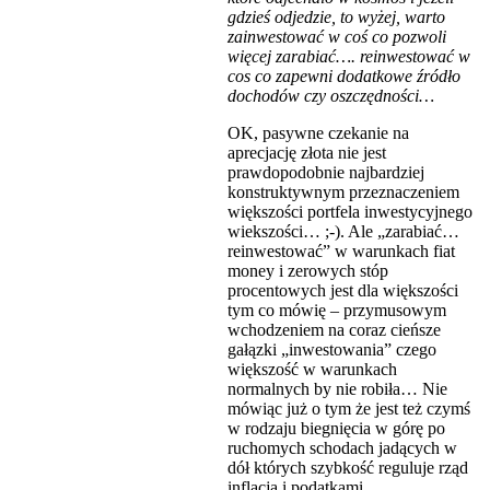
gdzieś odjedzie, to wyżej, warto
zainwestować w coś co pozwoli
więcej zarabiać…. reinwestować w
cos co zapewni dodatkowe źródło
dochodów czy oszczędności…
OK, pasywne czekanie na
aprecjację złota nie jest
prawdopodobnie najbardziej
konstruktywnym przeznaczeniem
większości portfela inwestycyjnego
wiekszości… ;-). Ale „zarabiać…
reinwestować” w warunkach fiat
money i zerowych stóp
procentowych jest dla większości
tym co mówię – przymusowym
wchodzeniem na coraz cieńsze
gałązki „inwestowania” czego
większość w warunkach
normalnych by nie robiła… Nie
mówiąc już o tym że jest też czymś
w rodzaju biegnięcia w górę po
ruchomych schodach jadących w
dół których szybkość reguluje rząd
inflacją i podatkami…