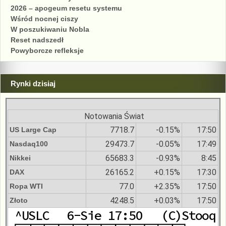
2026 – apogeum resetu systemu
Wśród nocnej ciszy
W poszukiwaniu Nobla
Reset nadszedł
Powyborcze refleksje
Rynki dzisiaj
Notowania Świat
7718.7
-0.15%
17:50
US Large Cap
29473.7
-0.05%
17:49
Nasdaq100
65683.3
-0.93%
8:45
Nikkei
26165.2
+0.15%
17:30
DAX
77.0
+2.35%
17:50
Ropa WTI
4248.5
+0.03%
17:50
Złoto