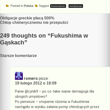
Posted in
Polska
Tagged
,
komentarze
medytacje
Nawigacja
Obligacje greckie płacą 500%
Chłop chimerycznemu nie przepuści
wpisu
249 thoughts on “
Fukushima w
Gąskach
”
Nawigacja
Starsze komentarze
komentarzy
romero
pisze:
19 lutego 2012 o 18:09
Panie @cynik9 – po co takie sianie demagogii dla
ubogich umysłowo?
Po pierwsze – stopienie rdzenia w Fukushimie
nastąpiło w wyniku zalania pomp chłodzących przez