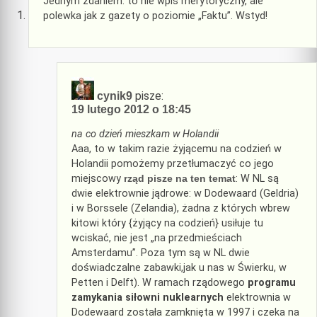
Jednym zdaniem: to nie wpis merytoryczny, ale
polewka jak z gazety o poziomie „Faktu”. Wstyd!
pisze:
cynik9
19 lutego 2012 o 18:45
na co dzień mieszkam w Holandii
Aaa, to w takim razie żyjącemu na codzień w
Holandii pomożemy przetłumaczyć co jego
miejscowy
rząd pisze na ten temat
: W NL są
dwie elektrownie jądrowe: w Dodewaard (Geldria)
i w Borssele (Zelandia), żadna z których wbrew
kitowi który {żyjący na codzień} usiłuje tu
wciskać, nie jest „na przedmieściach
Amsterdamu”. Poza tym są w NL dwie
doświadczalne zabawki,jak u nas w Świerku, w
Petten i Delft). W ramach rządowego
programu
zamykania siłowni nuklearnych
elektrownia w
Dodewaard została zamknięta w 1997 i czeka na