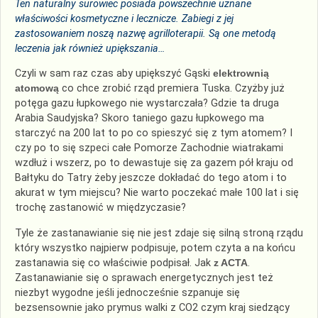
Ten naturalny surowiec posiada powszechnie uznane
właściwości kosmetyczne i lecznicze. Zabiegi z jej
zastosowaniem noszą nazwę agrilloterapii. Są one metodą
leczenia jak również upiększania…
Czyli w sam raz czas aby upiększyć Gąski
elektrownią
atomową
co chce zrobić rząd premiera Tuska. Czyżby już
potęga gazu łupkowego nie wystarczała? Gdzie ta druga
Arabia Saudyjska? Skoro taniego gazu łupkowego ma
starczyć na 200 lat to po co spieszyć się z tym atomem? I
czy po to się szpeci całe Pomorze Zachodnie wiatrakami
wzdłuż i wszerz, po to dewastuje się za gazem pół kraju od
Bałtyku do Tatry żeby jeszcze dokładać do tego atom i to
akurat w tym miejscu? Nie warto poczekać małe 100 lat i się
trochę zastanowić w międzyczasie?
Tyle że zastanawianie się nie jest zdaje się silną stroną rządu
który wszystko najpierw podpisuje, potem czyta a na końcu
zastanawia się co właściwie podpisał. Jak
z ACTA
.
Zastanawianie się o sprawach energetycznych jest też
niezbyt wygodne jeśli jednocześnie szpanuje się
bezsensownie jako prymus walki z CO2 czym kraj siedzący