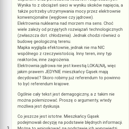
Wynika to z obciążeń sieci w wyniku skoków napięcia, a
także potrzeby utrzymywania mocy przez elektrownie
konwencjonalne (węglowe czy jądrowe).
Elektrownia nuklearna nad morzem ma sens. Choć
wiele zależy od przyjętych rozwiązań technologicznych
(zwłaszcza dot. chłodzenia). Jednak chodzi również o
budowę geologiczną terenu.
Mapka wygląda efektownie, jednak nie ma NIC
wspólnego z rzeczywistością. Inny teren, inny typ
reaktorów, inne zagrożenia.
Elektrownia jądrowa nie jest kwestią LOKALNĄ, więc
jakim prawem JEDYNIE mieszkańcy Gąsek mają
decydować? Skoro robimy już referendum to powinno
to być referendum krajowe.
Ogólnie cały tekst jest demagogiczny, a z takim nie
można polemizować. Proszę o argumenty, wtedy
możliwa jest dyskusja.
Co jeszcze jest istotne. Mieszkańcy Gąsek
podejmowali decyzję na podstawie błędnych informacji.
Można to wnioskować na podstawie ich wypowiedzi.