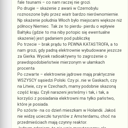
fale tsunami – co nam raczej nie grozi.
Po drugie – skażenie z awarii w Czernobylu
roznoszone było przez wiatr bardzo nierównomiernie.
Np skażenie południa Włoch było miejscami większe niż
północy Niemiec. Tak że to pierdu- pierdu o wpływie
Bałtyku (gdzie to ma niby potopic się ewentualne
skazenie) jest gadaniem pod publiczkę
Po trzecie – brak prądu to PEWNA KATASTROFA, a to
nam grozi, gdy padną elektrownie wybudowane jeszcze
za Gierka. Wyciek radioaktywny to zagrożenie o
prawdopodobieństwie mierzonym w ułamkach
procenta
Po czwarte – elektrownie jądrowe mają praktycznie
WSZYSCY sąsiedzi Polski. Czy pi…nie w Gaskach, czy
na Litwie, czy w Czechach, mamy podobnie skazoną
część kraju. Czyli narazeni jesteśmy i tak, i tak, a
korzyści z posiadania elektrowni ma tylko państwo,
które je posiada.
Po szóste- na co dzień mieszkam w Holandii. Jakoś
nie widzę ucieczki turystów z Amsterdamu, choć na
przedmieściach mają czynny reaktor.