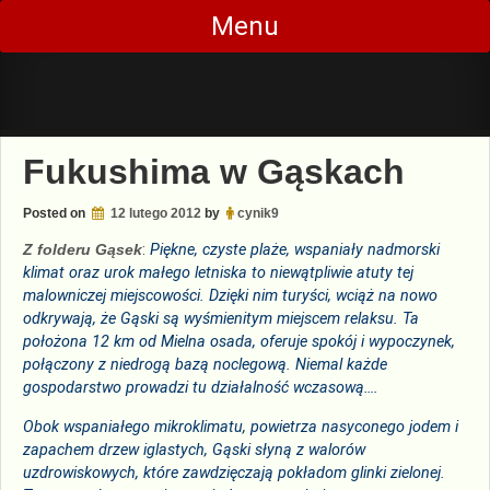
Skip
Menu
to
content
Fukushima w Gąskach
Posted on
12 lutego 2012
by
cynik9
Z folderu Gąsek
:
Piękne, czyste plaże, wspaniały nadmorski
klimat oraz urok małego letniska to niewątpliwie atuty tej
malowniczej miejscowości. Dzięki nim turyści, wciąż na nowo
odkrywają, że Gąski są wyśmienitym miejscem relaksu. Ta
położona 12 km od Mielna osada, oferuje spokój i wypoczynek,
połączony z niedrogą bazą noclegową. Niemal każde
gospodarstwo prowadzi tu działalność wczasową….
Obok wspaniałego mikroklimatu, powietrza nasyconego jodem i
zapachem drzew iglastych, Gąski słyną z walorów
uzdrowiskowych, które zawdzięczają pokładom glinki zielonej.