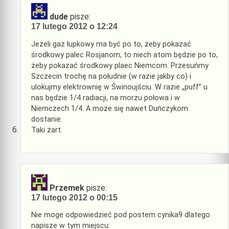
dude
pisze:
17 lutego 2012 o 12:24
Jeżeli gaz łupkowy ma być po to, żeby pokazać
środkowy palec Rosjanom, to niech atom będzie po to,
żeby pokazać środkowy plaec Niemcom. Przesuńmy
Szczecin trochę na południe (w razie jakby co) i
ulokujmy elektrownię w Świnoujściu. W razie „puff” u
nas będzie 1/4 radiacji, na morzu połowa i w
Niemczech 1/4. A może się nawet Duńczykom
dostanie.
Taki żart.
Przemek
pisze:
17 lutego 2012 o 00:15
Nie moge odpowiedzieć pod postem cynika9 dlatego
napisze w tym miejscu: