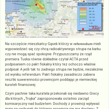
Na szczęście mieszkańcy Gąsek którzy w
referendum
mieli
wypowiedzieć się czy chcą radioaktywnego strupa na karku
czy nie mogą spać spokojnie. Przypuszczamy że rząd
premiera Tuska równie dokładnie czytał ACTA przed
podpisaniem co pakt fiskalny który też ochoczo właśnie
podpisał. A jeśli tak to żadnego strupa nie będzie, niezależnie
od wyniku referendum. Pakt fiskalny zasadniczo zabiera
resztki suwerenności prowincjom poddając je niemieckiej
kurateli finansowej.
Czym pachnie taka kuratela przekonali się niedawno Grecy
dla których „Trojka” zaproponowała ostatnio zarząd
komisaryczny nad budżetem. Dochody z prowincji wpływać
mają na rachunek do którego prowincja nie ma dostępu. Z