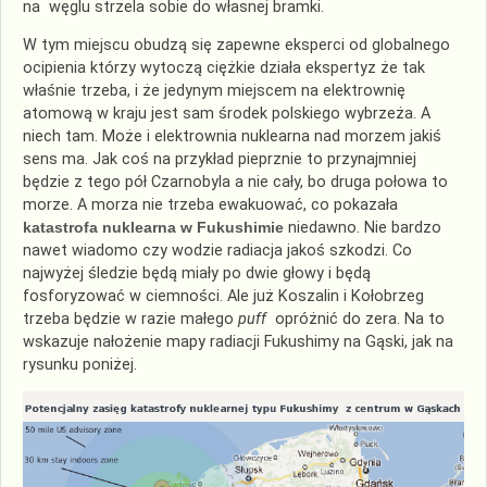
na węglu strzela sobie do własnej bramki.
W tym miejscu obudzą się zapewne eksperci od globalnego
ocipienia którzy wytoczą ciężkie działa ekspertyz że tak
właśnie trzeba, i że jedynym miejscem na elektrownię
atomową w kraju jest sam środek polskiego wybrzeża. A
niech tam. Może i elektrownia nuklearna nad morzem jakiś
sens ma. Jak coś na przykład pieprznie to przynajmniej
będzie z tego pół Czarnobyla a nie cały, bo druga połowa to
morze. A morza nie trzeba ewakuować, co pokazała
katastrofa nuklearna w Fukushimie
niedawno. Nie bardzo
nawet wiadomo czy wodzie radiacja jakoś szkodzi. Co
najwyżej śledzie będą miały po dwie głowy i będą
fosforyzować w ciemności. Ale już Koszalin i Kołobrzeg
trzeba będzie w razie małego
puff
opróżnić do zera. Na to
wskazuje nałożenie mapy radiacji Fukushimy na Gąski, jak na
rysunku poniżej.