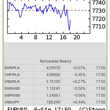
Notowania Waluty
4.29970
+0.01%
17:50
EUR/PLN
4.58906
-0.43%
17:50
CHF/PLN
3.73105
+0.27%
17:50
USD/PLN
1.15241
-0.26%
17:50
EUR/USD
1.34561
-0.06%
17:50
GBP/USD
158.399
+0.44%
17:50
USD/JPY