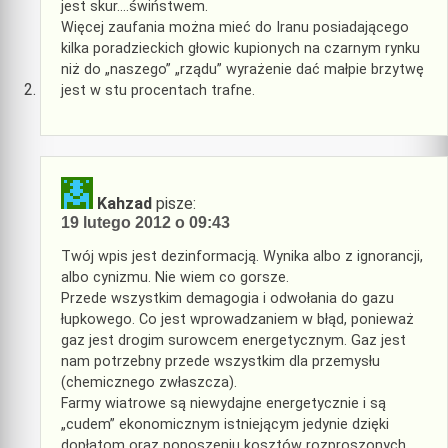
jest skur….świństwem.
Więcej zaufania można mieć do Iranu posiadającego
kilka poradzieckich głowic kupionych na czarnym rynku
niż do „naszego” „rządu” wyrażenie dać małpie brzytwę
jest w stu procentach trafne.
Kahzad
pisze:
19 lutego 2012 o 09:43
Twój wpis jest dezinformacją. Wynika albo z ignorancji,
albo cynizmu. Nie wiem co gorsze.
Przede wszystkim demagogia i odwołania do gazu
łupkowego. Co jest wprowadzaniem w błąd, ponieważ
gaz jest drogim surowcem energetycznym. Gaz jest
nam potrzebny przede wszystkim dla przemysłu
(chemicznego zwłaszcza).
Farmy wiatrowe są niewydajne energetycznie i są
„cudem” ekonomicznym istniejącym jedynie dzięki
dopłatom oraz ponoszeniu kosztów rozproszonych.