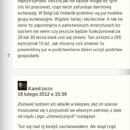
najwytrzymalsi. Reszta jak nie będzie mogła do tych
stu lat pracować, rząd niech zafunduje darmową
eutanazję. W Belgi lub Holandii podobno są już mobilne
grupy eutanazyjne. Wyjdzie taniej i skutecznie. A tak na
serio to zapomnijmy o państwowych emeryturach bo
system nie wiem czy jeszcze będzie funkcjonował za
20 lub 30 lat,na bank coś się zmieni. Ten ostatni z OFE
wytrzymał 10 lat. Jak chcemy coś zmienić to
powinniśmy już w podstawówce dzieci uczyć podstaw
gospodarki.
pisze:
Kamil
18 lutego 2012 o 15:39
Zostawić ludziom ich składki w kieszeni, dać im szanse
troszczenia się o przyszłość we własnym zakresie, z dala
od rządu i jego „chimerycznych” rozwiązań.
Też się nad ty kiedyś zastanawiałem. Ale skąd rząd