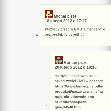
Michał
pisze:
18 lutego 2012 o 17:27
Wszyscy przeciw GMO, a mandarynki
bez pestek to by jedli 🙂
pisze:
Roman
20 lutego 2012 o 18:10
na razie nie udowodniono
szkodliwości GMO w paszach
https://www.farmer.pl/srodki-
produkcji/pasze-zywienie/na-
razie-nie-udowodniono-
szkodliwosci-pasz-
gmo,34548.html