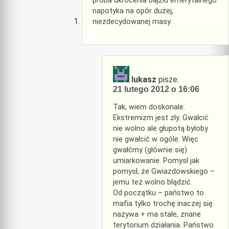
próba ukrócenia bajzlu emerytalnego
napotyka na opór dużej,
niezdecydowanej masy.
lukasz
pisze:
21 lutego 2012 o 16:06
Tak, wiem doskonale.
Ekstremizm jest zły. Gwałcić
nie wolno ale głupotą byłoby
nie gwałcić w ogóle. Więc
gwałćmy (głównie się)
umiarkowanie. Pomysł jak
pomysł, że Gwiazdowskiego –
jemu też wolno błądzić.
Od początku – państwo to
mafia tylko trochę inaczej się
nazywa + ma stałe, znane
terytorium działania. Państwo