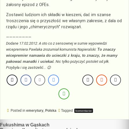
żałosny epizod z OFEs.
Zostawić ludziom ich składki w kieszeni, dać im szanse
troszczenia się o przyszłość we własnym zakresie, z dala od
rządu i jego „chimerycznych” rozwiązań.
————————
Dodane 17.02.2012: A oto co z sensownej w sumie wypowiedzi
wicepremiera Pawlaka zrozumiał komunista Napieralski:
To znaczy
wicepremier namawia do ucieczki z kraju, to znaczy, że mamy
pakować manatki i uciekać
. Nic tylko pożyczyć pistolet od płk.
Przybyła i się zastrzelić… 😉
Posted in
emerytury
,
Polska
Tagged
komentarze
Nawigacja
Fukushima w Gąskach