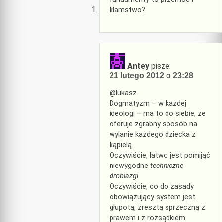
kłamstwo?
Antey
pisze:
21 lutego 2012 o 23:28
@lukasz
Dogmatyzm – w każdej
ideologi – ma to do siebie, że
oferuje zgrabny sposób na
wylanie każdego dziecka z
kąpielą.
Oczywiście, łatwo jest pomijąć
niewygodne
techniczne
drobiazgi
Oczywiście, co do zasady
obowiązujący system jest
głupotą, zresztą sprzeczną z
prawem i z rozsądkiem.