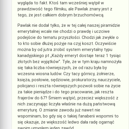
wygląda to fakt. Ktoś tam wcześniej wątpił w
prawdziwość tego filmiku, ale Pawlak znany jest z
tego, że jest całkiem dobrym brzuchomówcą.
Pawlak nie dodał tylko, że w tej całej naszej piramidzie
emerytalnej wcale nie chodzi o prawdę i uczciwe
podejście do tematu przyszłości. Chodzi jak zwykle o
to kto sobie dłużej pożyje na czyj koszt. Oczywiście
można by od jutra zrobić system emerytalny typu
kanadyjskiego pt „Każdy emeryt dostaje teraz 1 tysiąc
złotych bez wyjątków”. Tyle, że w tym kraju namnożyła
się taka liczba równiejszych, że od razu była by
wczesna wiosna ludów. Czy tacy górnicy, żołnierze,
księża, posłowie, sędziowie, prokuratorzy, nauczyciele,
policjanci i reszta równiejszych pozwoli sobie na życie
za takie pieniądze i do tego pracowanie, jak reszta
frajerów do 67? Śmiem wątpić, przecież większość z
nich zaczynając liczyła właśnie na dużą państwową
emeryturę. O zmianie zawodu już nawet nie
wspominam, bo gdy się o takiej fanaberii wspomni to
się okazuje, że większość ledwo dała radę ogarnąć
swoim umysłem jeden zawód.