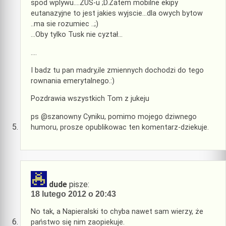
spod wplywu….ZUS-u ;D.Zatem mobilne ekipy
eutanazyjne to jest jakies wyjscie…dla owych bytow
..ma sie rozumiec ..;)
…Oby tylko Tusk nie cyztał…
….
I badz tu pan madry,ile zmiennych dochodzi do tego
rownania emerytalnego.:)
Pozdrawia wszystkich Tom z jukeju
ps @szanowny Cyniku, pomimo mojego dziwnego
humoru, prosze opublikowac ten komentarz-dziekuje.
dude
pisze:
18 lutego 2012 o 20:43
No tak, a Napieralski to chyba nawet sam wierzy, że
państwo się nim zaopiekuje.