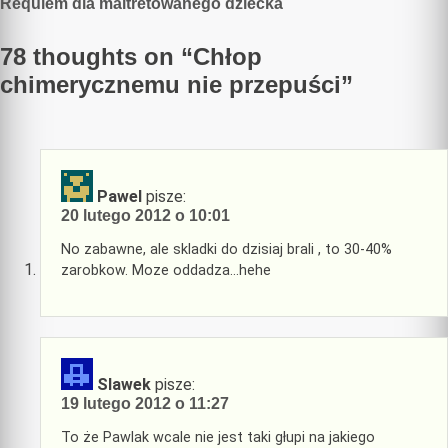
Requiem dla maltretowanego dziecka
wpisu
78 thoughts on “
Chłop
chimerycznemu nie przepuści
”
Pawel
pisze:
20 lutego 2012 o 10:01
No zabawne, ale skladki do dzisiaj brali , to 30-40%
zarobkow. Moze oddadza…hehe
Slawek
pisze:
19 lutego 2012 o 11:27
To że Pawlak wcale nie jest taki głupi na jakiego