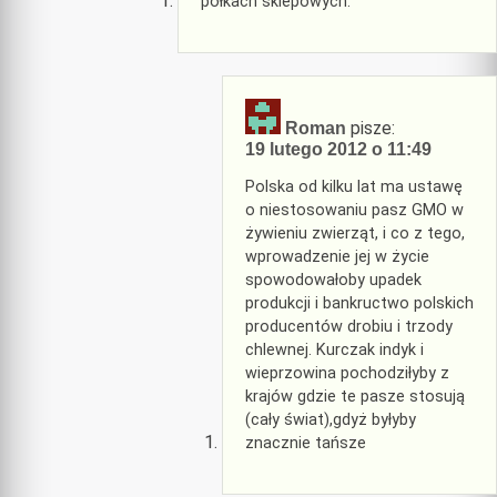
półkach sklepowych.
pisze:
Roman
19 lutego 2012 o 11:49
Polska od kilku lat ma ustawę
o niestosowaniu pasz GMO w
żywieniu zwierząt, i co z tego,
wprowadzenie jej w życie
spowodowałoby upadek
produkcji i bankructwo polskich
producentów drobiu i trzody
chlewnej. Kurczak indyk i
wieprzowina pochodziłyby z
krajów gdzie te pasze stosują
(cały świat),gdyż byłyby
znacznie tańsze