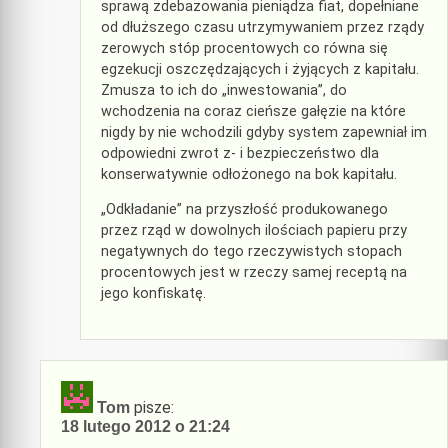
sprawą zdebazowania pieniądza fiat, dopełniane
od dłuższego czasu utrzymywaniem przez rządy
zerowych stóp procentowych co równa się
egzekucji oszczędzających i żyjących z kapitału.
Zmusza to ich do „inwestowania”, do
wchodzenia na coraz cieńsze gałęzie na które
nigdy by nie wchodzili gdyby system zapewniał im
odpowiedni zwrot z- i bezpieczeństwo dla
konserwatywnie odłożonego na bok kapitału.
„Odkładanie” na przyszłość produkowanego
przez rząd w dowolnych ilościach papieru przy
negatywnych do tego rzeczywistych stopach
procentowych jest w rzeczy samej receptą na
jego konfiskatę.
pisze:
Tom
18 lutego 2012 o 21:24