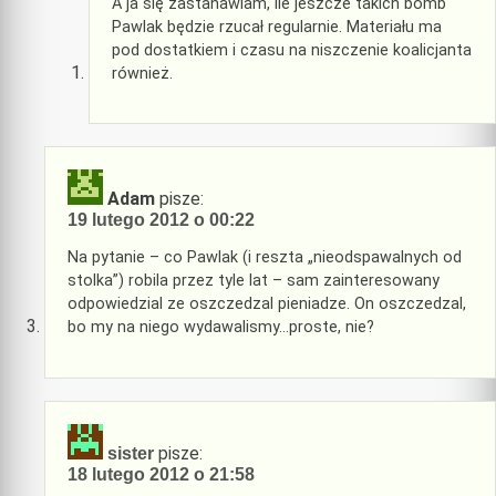
A ja się zastanawiam, ile jeszcze takich bomb
Pawlak będzie rzucał regularnie. Materiału ma
pod dostatkiem i czasu na niszczenie koalicjanta
również.
Adam
pisze:
19 lutego 2012 o 00:22
Na pytanie – co Pawlak (i reszta „nieodspawalnych od
stolka”) robila przez tyle lat – sam zainteresowany
odpowiedzial ze oszczedzal pieniadze. On oszczedzal,
bo my na niego wydawalismy…proste, nie?
pisze:
sister
18 lutego 2012 o 21:58