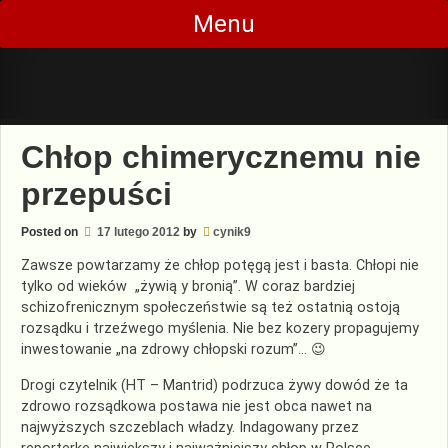
Skip
Menu
to
content
Chłop chimerycznemu nie
przepuści
Posted on
17 lutego 2012
by
cynik9
Zawsze powtarzamy że chłop potęgą jest i basta. Chłopi nie
tylko od wieków „żywią y bronią”. W coraz bardziej
schizofrenicznym społeczeństwie są też ostatnią ostoją
rozsądku i trzeźwego myślenia. Nie bez kozery propagujemy
inwestowanie „na zdrowy chłopski rozum”… 😉
Drogi czytelnik (HT – Mantrid) podrzuca żywy dowód że ta
zdrowo rozsądkowa postawa nie jest obca nawet na
najwyższych szczeblach władzy. Indagowany przez