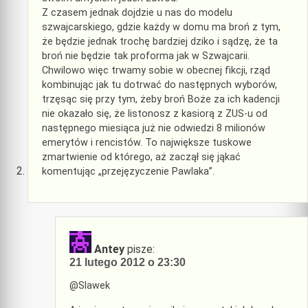
Z czasem jednak dojdzie u nas do modelu
szwajcarskiego, gdzie każdy w domu ma broń z tym,
że będzie jednak trochę bardziej dziko i sądzę, że ta
broń nie będzie tak proforma jak w Szwajcarii.
Chwilowo więc trwamy sobie w obecnej fikcji, rząd
kombinując jak tu dotrwać do następnych wyborów,
trzęsąc się przy tym, żeby broń Boże za ich kadencji
nie okazało się, że listonosz z kasiorą z ZUS-u od
następnego miesiąca już nie odwiedzi 8 milionów
emerytów i rencistów. To największe tuskowe
zmartwienie od którego, aż zaczął się jąkać
komentując „przejęzyczenie Pawlaka”.
Antey
pisze:
21 lutego 2012 o 23:30
@Slawek