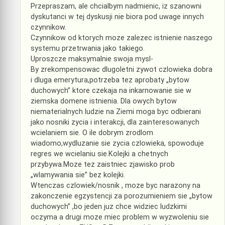
Przepraszam, ale chcialbym nadmienic, iz szanowni
dyskutanci w tej dyskusji nie biora pod uwage innych
czynnikow.
Czynnikow od ktorych moze zalezec istnienie naszego
systemu przetrwania jako takiego.
Uproszcze maksymalnie swoja mysl-
By zrekompensowac dlugoletni zywot czlowieka dobra
i dluga emerytura,potrzeba tez aprobaty „bytow
duchowych” ktore czekaja na inkarnowanie sie w
ziemska domene istnienia. Dla owych bytow
niematerialnych ludzie na Ziemi moga byc odbierani
jako nosniki zycia i interakcji, dla zainteresowanych
wcielaniem sie. O ile dobrym zrodlom
wiadomo,wydluzanie sie zycia czlowieka, spowoduje
regres we wcielaniu sie.Kolejki a chetnych
przybywa.Moze tez zaistniec zjawisko prob
„wlamywania sie” bez kolejki.
Wtenczas czlowiek/nosnik , moze byc narazony na
zakonczenie egzystencji za porozumieniem sie „bytow
duchowych” ,bo jeden juz chce widziec ludzkimi
oczyma a drugi moze miec problem w wyzwoleniu sie