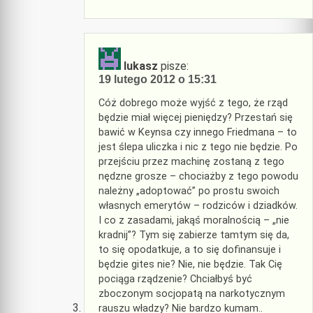
lukasz
pisze:
19 lutego 2012 o 15:31
Cóż dobrego może wyjść z tego, że rząd
będzie miał więcej pieniędzy? Przestań się
bawić w Keynsa czy innego Friedmana – to
jest ślepa uliczka i nic z tego nie będzie. Po
przejściu przez machinę zostaną z tego
nędzne grosze – chociażby z tego powodu
należny „adoptować” po prostu swoich
własnych emerytów – rodziców i dziadków.
I co z zasadami, jakąś moralnością – „nie
kradnij”? Tym się zabierze tamtym się da,
to się opodatkuje, a to się dofinansuje i
będzie gites nie? Nie, nie będzie. Tak Cię
pociąga rządzenie? Chciałbyś być
zboczonym socjopatą na narkotycznym
rauszu władzy? Nie bardzo kumam..