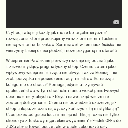
Czyli co, ratuj się każdy jak może bo te „chimeryczne”
rozwiązania które produkujemy wraz z premierem Tuskiem
nie są warte funta kłaków. Sami nawet w ten nasz
bullshit
nie
wierzymy. Lepiej dzieci płodzić, może przygarną na starość.
Wicepremier Pawlak nie pierwszy raz daje się poznać jako
trzeźwo myślący, pragmatyczny chłop. Czemu zatem jako
wpływowy wicepremier rządu nie chwyci raz za kłonicę i nie
zrobi porządku na posiedzeniu rady ministrów tłumacząc
kolegom o co chodzi? Pomaga jedynie utrzymywać
społeczeństwo w tym chocholim tańcu wokół państwowych
obietnic emerytalnych o których nawet rząd wie że nie
zostaną dotrzymane. Czemu nie powiedzieć szczerze, jak
chłop chłopu, że czas najwyższy kończyć z tą mistyfikacją?
Czas przestać grabić ludzi mamiąc ich fikcją, czas nie tylko
skończyć z tuskowym „przekierowywaniem” składek OFEs do
ZUSu aby ratować budżet ale w ogóle zakończyć cały