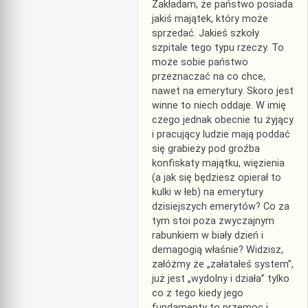
Zakładam, że państwo posiada
jakiś majątek, który może
sprzedać. Jakieś szkoły
szpitale tego typu rzeczy. To
może sobie państwo
przeznaczać na co chce,
nawet na emerytury. Skoro jest
winne to niech oddaje. W imię
czego jednak obecnie tu żyjący
i pracujący ludzie mają poddać
się grabieży pod groźba
konfiskaty majątku, więzienia
(a jak się będziesz opierał to
kulki w łeb) na emerytury
dzisiejszych emerytów? Co za
tym stoi poza zwyczajnym
rabunkiem w biały dzień i
demagogią właśnie? Widzisz,
załóżmy że „załatałeś system”,
już jest „wydolny i działa” tylko
co z tego kiedy jego
fundamenty to przemoc i