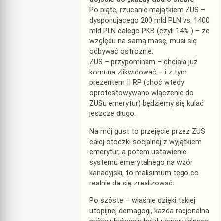
Po piąte, rzucanie majątkiem ZUS –
dysponującego 200 mld PLN vs. 1400
mld PLN całego PKB (czyli 14% ) – ze
względu na samą masę, musi się
odbywać ostrożnie.
ZUS – przypominam – chciała już
komuna zlikwidować – i z tym
prezentem II RP (choć wtedy
oprotestowywano włączenie do
ZUSu emerytur) będziemy się kulać
jeszcze długo.
Na mój gust to przejęcie przez ZUS
całej otoczki socjalnej z wyjątkiem
emerytur, a potem ustawienie
systemu emerytalnego na wzór
kanadyjski, to maksimum tego co
realnie da się zrealizować.
Po szóste – właśnie dzięki takiej
utopijnej demagogi, każda racjonalna