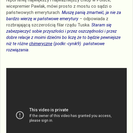
reporterkę największy i najważniejszy chłop w Polsce,
wicepremier Pawlak, mówi prosto z mostu co sądzi o
państwowych emeryturach.
Muszę panią zmartwić, ja nie za
bardzo wierzę w państwowe emerytury
– odpowiada z
rozbrajającą szczerością filar rządu Tuska.
Staram się
zabezpieczyć sobie przyszłości i przez oszczędności i przez
dobre relacje z moimi dziećmi bo liczę że to będzie pewniejsze
niż te różne
chimeryczne
(podkr.-cynik9) państwowe
rozwiązania
.