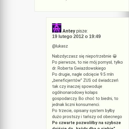
Antey
pisze:
19 lutego 2012 o 19:49
@lukasz
Nabzdyczasz się niepotrzebnie 😀
Po pierwsze, to nie mój pomysł, tylko
dr. Roberta Gwiazdowskiego
Po drugie, nagłe odcięcie 9.5 mln
„beneficjentów” ZUS od świadczeń
tak czy inaczej spowoduje
ogólnonarodowy kolaps
gospodarczy. Bo choć to biedni, to
jednak liczni konsumenci.
Po trzecie, opisany system byłby
dużo prostszy i tańszy od obecnego
Po czwarte pozwoliłby na szybsze
dojście do „każdy dba o siebie”