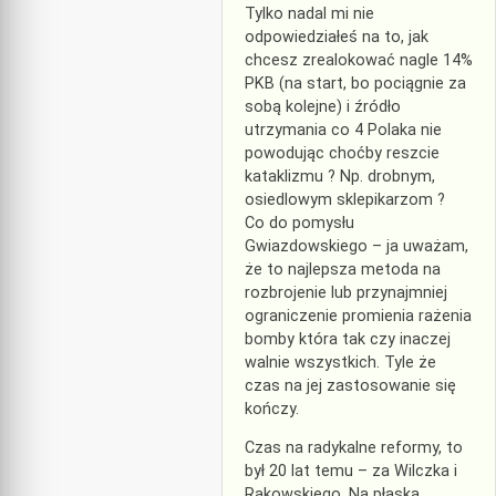
Tylko nadal mi nie
odpowiedziałeś na to, jak
chcesz zrealokować nagle 14%
PKB (na start, bo pociągnie za
sobą kolejne) i źródło
utrzymania co 4 Polaka nie
powodując choćby reszcie
kataklizmu ? Np. drobnym,
osiedlowym sklepikarzom ?
Co do pomysłu
Gwiazdowskiego – ja uważam,
że to najlepsza metoda na
rozbrojenie lub przynajmniej
ograniczenie promienia rażenia
bomby która tak czy inaczej
walnie wszystkich. Tyle że
czas na jej zastosowanie się
kończy.
Czas na radykalne reformy, to
był 20 lat temu – za Wilczka i
Rakowskiego. Na płaską