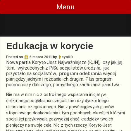
Skip
Menu
to
content
Edukacja w korycie
Posted on
6 marca 2011
by
cynik9
Nowa partia Koryto Jest Najważniejsze (KJN), czy jak jej
tam, wyrzuconych z PiSu socjalistów urodziła, jak
przystało na socjalistów,
więcej
program odebrania
pieniędzy jednym i rozdania ich drugim. Plus program
pomocniczy dalszego, pomyślnego zadłużania państwa.
Nie ma w nim nic z ostrożnego wspierania inicjatyw,
delikatnego pogłębiania czegoś tam czy dyskretnego
ulepszania czegoś innego. Nic z powściągliwych planów
stopniowego doskonalenia i tym podobnych określeń którymi
socjaliści przykrywają zazwyczaj chęć kradzieży twoich
pieniędzy na swoje cele. Nic z tych rzeczy. Koryto Jest