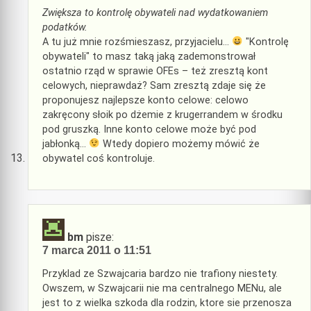
Zwiększa to kontrolę obywateli nad wydatkowaniem
podatków.
A tu już mnie rozśmieszasz, przyjacielu…
"Kontrolę
obywateli" to masz taką jaką zademonstrował
ostatnio rząd w sprawie OFEs – też zresztą kont
celowych, nieprawdaż? Sam zresztą zdaje się że
proponujesz najlepsze konto celowe: celowo
zakręcony słoik po dżemie z krugerrandem w środku
pod gruszką. Inne konto celowe może być pod
jabłonką…
Wtedy dopiero możemy mówić że
obywatel coś kontroluje.
bm
pisze:
7 marca 2011 o 11:51
Przyklad ze Szwajcaria bardzo nie trafiony niestety.
Owszem, w Szwajcarii nie ma centralnego MENu, ale
jest to z wielka szkoda dla rodzin, ktore sie przenosza