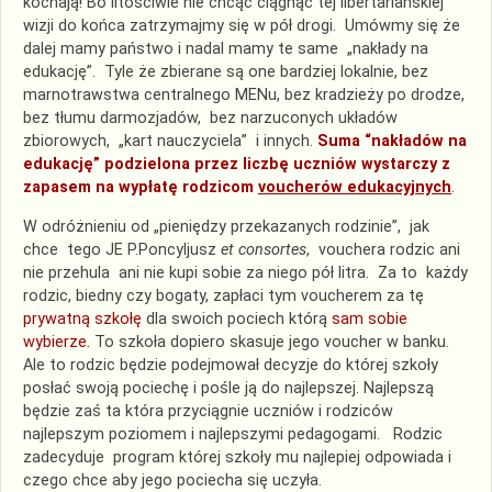
kochają! Bo litościwie nie chcąc ciągnąć tej libertariańskiej
wizji do końca zatrzymajmy się w pół drogi. Umówmy się że
dalej mamy państwo i nadal mamy te same „nakłady na
edukację”. Tyle że zbierane są one bardziej lokalnie, bez
marnotrawstwa centralnego MENu, bez kradzieży po drodze,
bez tłumu darmozjadów, bez narzuconych układów
zbiorowych, „kart nauczyciela” i innych.
Suma “nakładów na
edukację” podzielona przez liczbę uczniów wystarczy z
zapasem na wypłatę
rodzicom
voucherów edukacyjnych
.
W odróżnieniu od „pieniędzy przekazanych rodzinie”, jak
chce tego JE P.Poncyljusz
et consortes
, vouchera rodzic ani
nie przehula ani nie kupi sobie za niego pół litra. Za to każdy
rodzic, biedny czy bogaty, zapłaci tym voucherem za tę
prywatną szkołę
dla swoich pociech którą
sam
sobie
wybierze.
To szkoła dopiero skasuje jego voucher w banku.
Ale to rodzic będzie podejmował decyzje do której szkoły
posłać swoją pociechę i pośle ją do najlepszej. Najlepszą
będzie zaś ta która przyciągnie uczniów i rodziców
najlepszym poziomem i najlepszymi pedagogami. Rodzic
zadecyduje program której szkoły mu najlepiej odpowiada i
czego chce aby jego pociecha się uczyła.