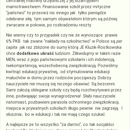
centralnej machiny urzędniczej z jej bizantyjskim
marnotrawstwem. Finansowanie szkół przez mityczne
“państwo” to przecież nic innego jak tylko pieniądze
odebrane siłą tym samym obywatelom którym są później
zwracane w połowie, po rozkradzeniu reszty.
Nie wiemy czy to przypadek czy nie że wynoszące prawie
6% PKB tak zwane “nakłady na szkolnictwo” w Polsce są
per
capita
jak raz zbliżone do sumy którą JE Kluzik-Rostkowska
chce
dodatkowo ukraść
ludziom. Zlikwidujmy w takim razie
MEN, wraz z jego państwowymi szkołami i ich indolencją,
niekompetencją, wszechobecną związkokracją. Pozwólmy
kwitnąć edukacji prywatnej, od stymulowania edukacji
maluchów w domu przez rodziców począwszy. Dobrzy
nauczyciele nie muszą się niczego obawiać. Są bezcenni.
Sami założą oblegane szkoły czy będą rozchwytywani przez
inne, podwajając swoje wynagrodzenia! Słabi nauczyciele
natomiast, pozbawieni parasola ochronnego związkokracji,
miejsca w prywatnych szkołach długo pewnie nie zagrzeją. I
słusznie, bo w edukacji i tak nie mają czego szukać.
A najlepsze że to wszystko “za darmo”, co tak socjaliści