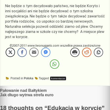
Nie będzie o tym decydowało państwo, nie będzie Koryto i
inni socjaliści ani nie będzie decydować o tym szkolna
związkokracja. Nie będzie o tym także decydować zawartość
portfela rodziców, co uspokoi co bardziej nerwowych.
Naturalna selekcja pozwoli oddzielić ziarno od plew. Chcemy
najlepszego ziarna w szkole czy nie chcemy? A miejsce plew
jest w korycie.
©2007-2011 www.twonuggets.com wszelkie prawa zastrzeżone
Posted in
Polska
Tagged
komentarze
Nawigacja
Pałowanie nad Bałtykiem
Jak długo wytrwa strefa euro
wpisu
18 thoughts on “
Edukacja w korycie
”