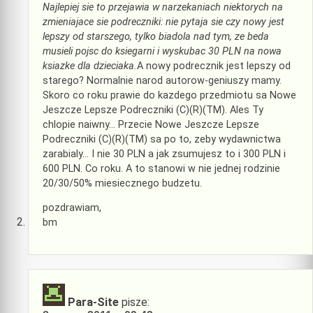
Najlepiej sie to przejawia w narzekaniach niektorych na
zmieniajace sie podreczniki: nie pytaja sie czy nowy jest
lepszy od starszego, tylko biadola nad tym, ze beda
musieli pojsc do ksiegarni i wyskubac 30 PLN na nowa
ksiazke dla dzieciaka.
A nowy podrecznik jest lepszy od
starego? Normalnie narod autorow-geniuszy mamy.
Skoro co roku prawie do kazdego przedmiotu sa Nowe
Jeszcze Lepsze Podreczniki (C)(R)(TM). Ales Ty
chlopie naiwny… Przecie Nowe Jeszcze Lepsze
Podreczniki (C)(R)(TM) sa po to, zeby wydawnictwa
zarabialy… I nie 30 PLN a jak zsumujesz to i 300 PLN i
600 PLN. Co roku. A to stanowi w nie jednej rodzinie
20/30/50% miesiecznego budzetu.
pozdrawiam,
bm
Para-Site
pisze: