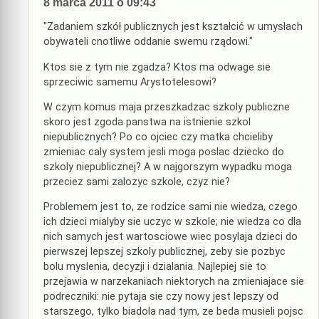
8 marca 2011 o 09:43
"Zadaniem szkół publicznych jest kształcić w umysłach
obywateli cnotliwe oddanie swemu rządowi."
Ktos sie z tym nie zgadza? Ktos ma odwage sie
sprzeciwic samemu Arystotelesowi?
W czym komus maja przeszkadzac szkoly publiczne
skoro jest zgoda panstwa na istnienie szkol
niepublicznych? Po co ojciec czy matka chcieliby
zmieniac caly system jesli moga poslac dziecko do
szkoly niepublicznej? A w najgorszym wypadku moga
przeciez sami zalozyc szkole, czyz nie?
Problemem jest to, ze rodzice sami nie wiedza, czego
ich dzieci mialyby sie uczyc w szkole; nie wiedza co dla
nich samych jest wartosciowe wiec posylaja dzieci do
pierwszej lepszej szkoly publicznej, zeby sie pozbyc
bolu myslenia, decyzji i dzialania. Najlepiej sie to
przejawia w narzekaniach niektorych na zmieniajace sie
podreczniki: nie pytaja sie czy nowy jest lepszy od
starszego, tylko biadola nad tym, ze beda musieli pojsc