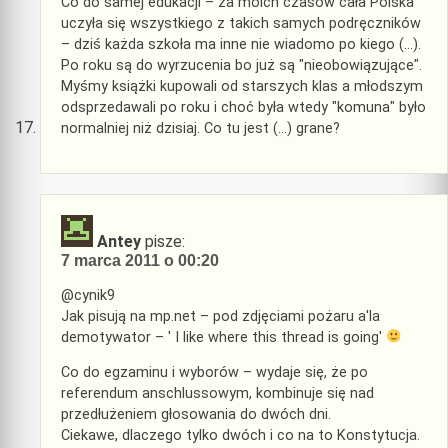
Co do samej edukacji – za moich czasów cała Polska
uczyła się wszystkiego z takich samych podręczników
– dziś każda szkoła ma inne nie wiadomo po kiego (…).
Po roku są do wyrzucenia bo już są "nieobowiązujące".
Myśmy książki kupowali od starszych klas a młodszym
odsprzedawali po roku i choć była wtedy "komuna" było
normalniej niż dzisiaj. Co tu jest (…) grane?
Antey
pisze:
7 marca 2011 o 00:20
@cynik9
Jak pisują na mp.net – pod zdjęciami pożaru a'la
demotywator – ' I like where this thread is going'
Co do egzaminu i wyborów – wydaje się, że po
referendum anschlussowym, kombinuje się nad
przedłużeniem głosowania do dwóch dni.
Ciekawe, dlaczego tylko dwóch i co na to Konstytucja.