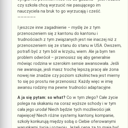
czy szkoła chcą wyrzucić nie pasującego im
nauczyciela na bruk to go wyrzucają i cześć.
—————–
I jeszcze inne zagadnienie – myślę że z tym
przenoszeniem się z kantonu do kantonu i
trudnościach z tym związanych jest nie inaczej niż z
przenoszeniem się ze stanu do stanu w USA. Owszem,
potrafi być z tym ból w krzyżu, wiem. Ale ja bym ten
problem odwrócił – przenosisz się aby generalnie
mówiąc rodzina w szerokim sensie awansowała. Jeśli
nie awansuje, jesli masz trochę lepszą pracę ale żona
nowej nie znadzie czy poziom szkolnictwa jest mierny
to się po prostu nie przenosisz. Każdy więc w imię
awansu rodziny ma pewne trudności adaptacyjne.
A ja się pytam: so what?
Co w tym złego? Całe życie
polega na skakaniu na coraz wyższe schody i w tym
cała jego uroda! Niech będzie tych możliwości jak
najwięcej! Niech różne systemy, kantony, kompanie,
szkoły konkurują między sobą o Ciebie oferowanymi
warunkami życia i rozwoju. Jeżeli ceną za to mają być