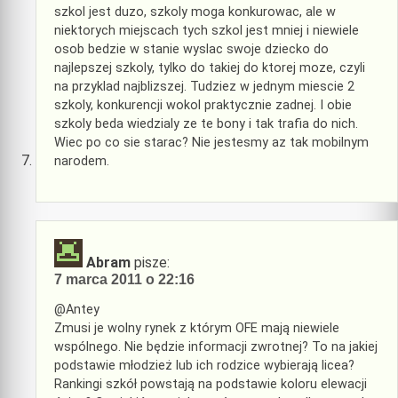
szkol jest duzo, szkoly moga konkurowac, ale w
niektorych miejscach tych szkol jest mniej i niewiele
osob bedzie w stanie wyslac swoje dziecko do
najlepszej szkoly, tylko do takiej do ktorej moze, czyli
na przyklad najblizszej. Tudziez w jednym miescie 2
szkoly, konkurencji wokol praktycznie zadnej. I obie
szkoly beda wiedzialy ze te bony i tak trafia do nich.
Wiec po co sie starac? Nie jestesmy az tak mobilnym
narodem.
Abram
pisze:
7 marca 2011 o 22:16
@Antey
Zmusi je wolny rynek z którym OFE mają niewiele
wspólnego. Nie będzie informacji zwrotnej? To na jakiej
podstawie młodzież lub ich rodzice wybierają licea?
Rankingi szkół powstają na podstawie koloru elewacji