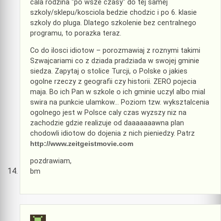
cala rodzina "po wsze czasy" do tej samej
szkoly/sklepu/kosciola bedzie chodzic i po 6. klasie
szkoly do pluga. Dlatego szkolenie bez centralnego
programu, to porazka teraz.
Co do ilosci idiotow – porozmawiaj z roznymi takimi
Szwajcariami co z dziada pradziada w swojej gminie
siedza. Zapytaj o stolice Turcji, o Polske o jakies
ogolne rzeczy z geografii czy historii. ZERO pojecia
maja. Bo ich Pan w szkole o ich gminie uczyl albo mial
swira na punkcie ulamkow… Poziom tzw. wyksztalcenia
ogolnego jest w Polsce caly czas wyzszy niz na
zachodzie gdzie realizuje od daaaaaaawna plan
chodowli idiotow do dojenia z nich pieniedzy. Patrz
http://www.zeitgeistmovie.com
pozdrawiam,
bm