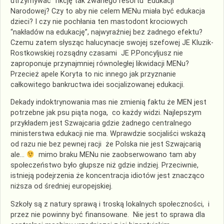
utrzymywać fikcję tak zwanego resortu Edukacji
Narodowej? Czy to aby nie celem MENu miała być edukacja
dzieci? I czy nie pochłania ten mastodont krociowych
“nakładów na edukację”, najwyraźniej bez żadnego efektu?
Czemu zatem słysząc halucynacje swojej szefowej JE Kluzik-
Rostkowskiej rozsądny czasami JE P.Poncyljusz nie
zaproponuje przynajmniej równoległej likwidacji MENu?
Przecież apele Koryta to nic innego jak przyznanie
całkowitego bankructwa idei socjalizowanej edukacji.
Dekady indoktrynowania mas nie zmienią faktu że MEN jest
potrzebne jak psu piąta noga, co każdy widzi. Najlepszym
przykładem jest Szwajcaria gdzie żadnego centralnego
ministerstwa edukacji nie ma. Wprawdzie socjaliści wskażą
od razu nie bez pewnej racji że Polska nie jest Szwajcarią
ale…
mimo braku MENu nie zaobserwowano tam aby
społeczeństwo było głupsze niż gdzie indziej. Przeciwnie,
istnieją podejrzenia że koncentracja idiotów jest znacząco
niższa od średniej europejskiej.
Szkoły są z natury sprawą i troską lokalnych społeczności, i
przez nie powinny być finansowane. Nie jest to sprawa dla