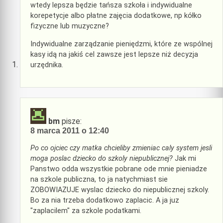
wtedy lepsza będzie tańsza szkoła i indywidualne
korepetycje albo płatne zajęcia dodatkowe, np kółko
fizyczne lub muzyczne?
Indywidualne zarządzanie pieniędzmi, które ze wspólnej
kasy idą na jakiś cel zawsze jest lepsze niż decyzja
urzędnika.
bm
pisze:
8 marca 2011 o 12:40
Po co ojciec czy matka chcieliby zmieniac caly system jesli
moga poslac dziecko do szkoly niepublicznej?
Jak mi
Panstwo odda wszystkie pobrane ode mnie pieniadze
na szkole publiczna, to ja natychmiast sie
ZOBOWIAZUJE wyslac dziecko do niepublicznej szkoly.
Bo za nia trzeba dodatkowo zaplacic. A ja juz
"zaplacilem" za szkole podatkami.