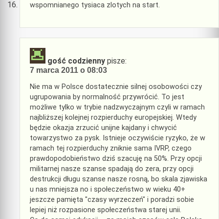
wspomnianego tysiaca zlotych na start.
gość codzienny
pisze:
7 marca 2011 o 08:03
Nie ma w Polsce dostatecznie silnej osobowości czy
ugrupowania by normalność przywrócić. To jest
możliwe tylko w trybie nadzwyczajnym czyli w ramach
najbliższej kolejnej rozpierduchy europejskiej. Wtedy
będzie okazja zrzucić unijne kajdany i chwycić
towarzystwo za pysk. Istnieje oczywiście ryzyko, że w
ramach tej rozpierduchy zniknie sama IVRP, czego
prawdopodobieństwo dziś szacuję na 50%. Przy opcji
militarnej nasze szanse spadają do zera, przy opcji
destrukcji długu szanse nasze rosną, bo skala zjawiska
u nas mniejsza no i społeczeństwo w wieku 40+
jeszcze pamięta "czasy wyrzeczeń" i poradzi sobie
lepiej niż rozpasione społeczeństwa starej unii.