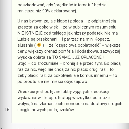
odszkodowań, gdy "prędkość internetu" będzie
mniejsza niż 90% deklarowanej.
U nas byłbym za, ale kłopot polega – z odpłatnością
zreszta za cokolwiek – że w publicznym rozumieniu
NIE ISTNIEJE coś takiego jak niższy podatek. Nie ma.
Ludzie są przekonani – i patrząc na min. Kopacz,
słusznie (
) – że "częsciowa odpłatność" = większe
ceny, większy drenaż portfela i dodatkowa, zazwyczaj
wysoka opłata za TO SAMO, JUŻ OPŁACONE !
Stąd – co zrozumiałe – bronią się przed tym. Bo płacą
raz za nic, więc nie chcą za nic płacić drugi raz… to
żeby płacić raz, za cokolwiek ale komuś innemu – to
po prostu się nie mieści obyczajowo.
Wreszcie jest potężne lobby żyjących z edukacji
wydawnictw. Te oprotestują wszsytko, co może
wpłynąć na złamanie ich monopolu na dostawy drogich
i ciągle nowych podręczników.