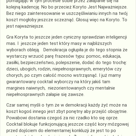
pomagając w tym procesie sobie przez załapanie się na
kolejną kadencję. No bo przecież Koryto Jest Najważniejsze.
Bez niego zainteresowanie w uszczęśliwianiu innych na twój
koszt mogłoby jeszcze sczeznąć. Głosuj więc na Koryto. To
jest najważniejsze.
Gra Koryta to jeszcze jeden cyniczny sprawdzian inteligencji
mas. I jeszcze jeden test który masy w najbliższych
wyborach obleją. Demokracja ogłupiła je do tego stopnia że
wystarczy wrzucić parę frazesów typu: pomoc, edukacja,
zasiłki, bezpieczeństwo, polepszenie, dodać do tego trochę:
dzieci, ubogich, rodzin, niepełnosprawnych, emerytów czy
chorych, po czym całość mocno wstrząsnąć. I już mamy
gwarantowany cocktail wyborczy na który jakiś tam
margines naiwnych, niezorientowanych czy mentalnie
niepełnosprawnych załapie się zawsze.
Czar samej myśli o tym że w demokracji każdy żyć może na
koszt kogoś innego jest zbyt ponętny aby przejść obojętnie.
Powabowi dostania czegoś za nic rzadko kto się oprze.
Cocktail blokuje funkcjonującą jeszcze część kory mózgowej
przed dojściem do elementarnej konkluzji że jest to po