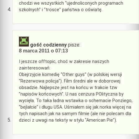
chodzi we wszystkich "ujednoliconych programach
szkolnych" i "trosce" państwa o oświatę.
gość codzienny
pisze:
8 marca 2011 o 07:13
I jeszcze offtopic, choć w zakresie naszych
zainteresowań:
Obejrzyjcie komedię "Other guys" (w polskiej wersji
"Rezerwowa policja"). Film średni ale w doborowej
obsadzie. Najlepsze jest na końcu w trakcie tzw
"napisów końcowych". U nas cenzura POlityczna by
wycięła. To taka ładna wstawka o schemacie Ponziego,
"bejlałcie" i długu USA. Uśmiałem się jak norka więcej na
tych napisach jak na samym filmie (ale nie polecam dla
dzieci z uwagi na teksty w stylu "American Pie").