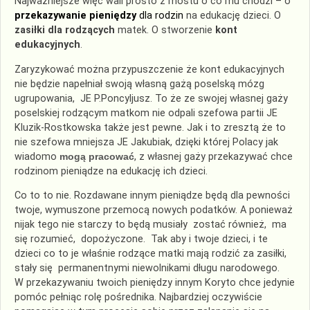
Najważniejsze więc wali prosto z mostu o co mu chodzi – o
przekazywanie pieniędzy
dla rodzin
na edukację dzieci. O
zasiłki dla rodzących
matek. O stworzenie
kont
edukacyjnych
.
Zaryzykować można przypuszczenie że kont edukacyjnych
nie będzie napełniał swoją własną gażą poselską mózg
ugrupowania, JE P.Poncyljusz. To że ze swojej własnej gaży
poselskiej rodzącym matkom nie odpali szefowa partii JE
Kluzik-Rostkowska także jest pewne. Jak i to zresztą że to
nie szefowa mniejsza JE Jakubiak, dzięki której Polacy jak
wiadomo
mogą pracować
, z własnej gaży przekazywać chce
rodzinom pieniądze na edukację ich dzieci.
Co to to nie. Rozdawane innym pieniądze będą dla pewności
twoje, wymuszone przemocą nowych podatków. A ponieważ
nijak tego nie starczy to będą musiały zostać również, ma
się rozumieć, dopożyczone. Tak aby i twoje dzieci, i te
dzieci co to je właśnie rodzące matki mają rodzić za zasiłki,
stały się permanentnymi niewolnikami długu narodowego.
W przekazywaniu twoich pieniędzy innym Koryto chce jedynie
pomóc pełniąc rolę pośrednika. Najbardziej oczywiście