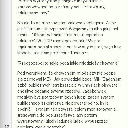
"można wykorzystać pieniądze indywidualnie
zarezerwowane na określony cel – zdrowotny,
edukacyjny, inny."
No ale to se możesz sam założyć z kolegami. Załóż
jakiś Fundusz Ubezpieczeń Wzajemnych albo jak pisał
cynik – 10 kont w banku i "akumuluj kapitał na
edukacje". W III RP masz gdzieś tak 95% pro-
egalitarno-socjalistycznie nastawionych proli, więc bez
kłopotu uciułacie potrzebne fundusze.
"Rzeczpospolite takie będą jakie młodzieży chowanie"
Pod warunkiem, że chowaniem młodzieży nie będzie
się zajmował MEN. Jak powiedział bodaj Mill: "Zadaniem
szkół publicznych jest kształcić w umysłach obywateli
cnotliwe oddanie swemu rządowi. Jakiekolwiek
mogłyby być potrzeby młodych ludzi, żaden system
publicznego szkolnictwa nie powstał po to, by je
spełnić – system ten powstał celem monitorowania i
tresowania do posłuszeństwa, aby potem
wytrenowany i uległy ładunek ludzki wypuszczać
porcjami wedle potrzeby."