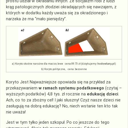
prostu udział w okradaniu innych. Że socjalizm robi z ludzi
krąg patologicznych złodziei okradających się nawzajem, z
których w dodatku każdy uważa się za okradzionego i
narzeka że ma “mało pieniędzy”.
a) Koryto skośne narożne dla macior, lewe cena 89.73 zł (dziękujemy:
hodowlany.pl
)
b) Koryto polityczne, cena: bezcenne
Koryto Jest Najważniejsze opowiada się na przykład za
przekazywaniem
w ramach systemu podatkowego
(czytaj –
wyższych podatków) 4,8 tys. zł rocznie na
edukację dzieci
.
Ach, co to za zbożny cel! I jaki słuszny! Czyż nasze dzieci nie
zasługują na dobrą edukację? No, niech wstanie ten kto tak
nie uważa!
Jest w tym tylko jeden szkopuł. Po co jeszcze do tego