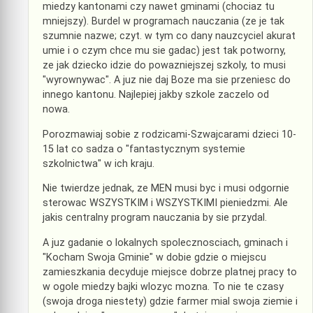
miedzy kantonami czy nawet gminami (chociaz tu
mniejszy). Burdel w programach nauczania (ze je tak
szumnie nazwe; czyt. w tym co dany nauzcyciel akurat
umie i o czym chce mu sie gadac) jest tak potworny,
ze jak dziecko idzie do powazniejszej szkoly, to musi
"wyrownywac". A juz nie daj Boze ma sie przeniesc do
innego kantonu. Najlepiej jakby szkole zaczelo od
nowa.
Porozmawiaj sobie z rodzicami-Szwajcarami dzieci 10-
15 lat co sadza o "fantastycznym systemie
szkolnictwa" w ich kraju.
Nie twierdze jednak, ze MEN musi byc i musi odgornie
sterowac WSZYSTKIM i WSZYSTKIMI pieniedzmi. Ale
jakis centralny program nauczania by sie przydal.
A juz gadanie o lokalnych spolecznosciach, gminach i
"Kocham Swoja Gminie" w dobie gdzie o miejscu
zamieszkania decyduje miejsce dobrze platnej pracy to
w ogole miedzy bajki wlozyc mozna. To nie te czasy
(swoja droga niestety) gdzie farmer mial swoja ziemie i