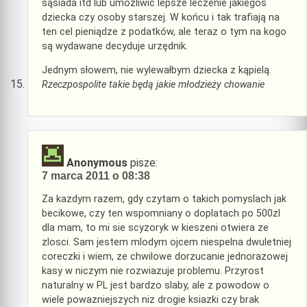
sąsiada itd lub umożliwić lepsze leczenie jakiegoś
dziecka czy osoby starszej. W końcu i tak trafiają na
ten cel pieniądze z podatków, ale teraz o tym na kogo
są wydawane decyduje urzędnik.
Jednym słowem, nie wylewałbym dziecka z kąpielą.
Rzeczpospolite takie będą jakie młodzieży chowanie
Anonymous
pisze:
7 marca 2011 o 08:38
Za kazdym razem, gdy czytam o takich pomyslach jak
becikowe, czy ten wspomniany o doplatach po 500zl
dla mam, to mi sie scyzoryk w kieszeni otwiera ze
zlosci. Sam jestem mlodym ojcem niespelna dwuletniej
coreczki i wiem, ze chwilowe dorzucanie jednorazowej
kasy w niczym nie rozwiazuje problemu. Przyrost
naturalny w PL jest bardzo slaby, ale z powodow o
wiele powazniejszych niz drogie ksiazki czy brak