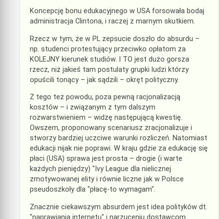
Koncepcję bonu edukacyjnego w USA forsowała bodaj
administracja Clintona, i raczej z marnym skutkiem.
Rzecz w tym, że w PL zepsucie doszło do absurdu –
np. studenci protestujący przeciwko opłatom za
KOLEJNY kierunek studiów. I TO jest dużo gorsza
rzecz, niż jakieś tam postulaty grupki ludzi którzy
opuścili tonący – jak sądzili – okręt polityczny.
Z tego też powodu, poza pewną racjonalizacją
kosztów – i związanym z tym dalszym
rozwarstwieniem – widzę następującą kwestię.
Owszem, proponowany scenariusz zracjonalizuje i
stworzy bardziej uczciwe warunki rozliczeń. Natomiast
edukacji nijak nie poprawi. W kraju gdzie za edukację się
płaci (USA) sprawa jest prosta – drogie (i warte
każdych pieniędzy) "Ivy League dla nielicznej
zmotywowanej elity i równie liczne jak w Polsce
pseudoszkoły dla "płacę-to wymagam".
Znacznie ciekawszym absurdem jest idea polityków dt.
"naprawiania internetu" i narzuceniu dostawcom