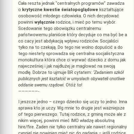
Cała reszta jednak "centralnych programów" zawadza
o
krytyczne kwestie światopoglądowe
kształtujące
osobowość młodego człowieka. O nich decydować
powinni
wyłącznie
rodzice, i mieć po temu wybór.
Scedowanie tego obowiązku centralnemu
państwowemu planiście który decyduje co ma być be a
co cacy jest abdykacją wpływu rodziców. Socjaliści
tylko na to czekają. Do tego nie wolno dopuścić a do
tego niestety sprowadza się centralna socjalistyczna
monokultura która chce ci wyrwać dziecko z domu jak
najwcześniej i jak najdłużej je maglować na swoją
modłę. Dobrze to ujmuje BR cytatem:
"Zadaniem szkół
publicznych jest kształcić w umysłach obywateli cnotliwe
oddanie swemu rządowi.
Otóż to!
——————-
I jeszcze jedno – czego dziecko się uczy to jedno. Inna
sprawa kto je uczy. Wg mnie to drugie jest ważniejsze
of tego pierwszego. Tutaj rodzice, z gminą może ale z
nikim więcej, powinni mieć IMO władzę absolutną
hire/fire. Żaden nie tylko centralny ale nawet regionalny
cyngiel nie powinien mieć nic do gadania – jeśli rodzice