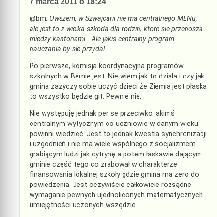
7 marca 2011 o 18:24
@bm:
Owszem, w Szwajcarii nie ma centralnego MENu,
ale jest to z wielka szkoda dla rodzin, ktore sie przenosza
miedzy kantonami… Ale jakis centralny program
nauczania by sie przydal.
Po pierwsze, komisja koordynacyjna programów
szkolnych w Bernie jest. Nie wiem jak to działa i czy jak
gmina zażyczy sobie uczyć dzieci że Ziemia jest płaska
to wszystko będzie git. Pewnie nie.
Nie występuję jednak per se przeciwko jakimś
centralnym wytycznym co uczniowie w danym wieku
powinni wiedzieć. Jest to jednak kwestia synchronizacji
i uzgodnień i nie ma wiele wspólnego z socjalizmem
grabiącym ludzi jak cytrynę a potem łaskawie dającym
gminie część tego co zrabował w charakterze
finansowania lokalnej szkoły gdzie gmina ma zero do
powiedzenia. Jest oczywiście całkowicie rozsądne
wymaganie pewnych ujednoliconych matematycznych
umiejętności uczonych wszędzie.