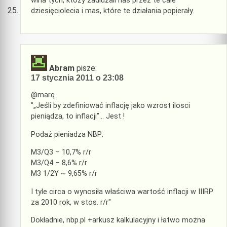
wina tych, któzy zadłużali nas przez te całe
dziesięciolecia i mas, które te działania popierały.
Abram
pisze:
17 stycznia 2011 o 23:08
@marq
"„Jeśli by zdefiniować inflację jako wzrost ilosci
pieniądza, to inflacji”… Jest !
Podaż pieniadza NBP:
M3/Q3 – 10,7% r/r
M3/Q4 – 8,6% r/r
M3 1/2Y ~ 9,65% r/r
I tyle circa o wynosiła właściwa wartość inflacji w IIIRP
za 2010 rok, w stos. r/r"
Dokładnie, nbp.pl +arkusz kalkulacyjny i łatwo można