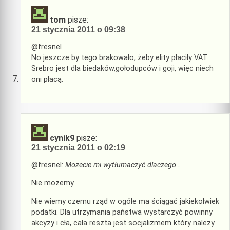
tom
pisze:
21 stycznia 2011 o 09:38
@fresnel
No jeszcze by tego brakowało, żeby elity płaciły VAT.
Srebro jest dla biedaków,gołodupców i goji, więc niech
oni płacą.
cynik9
pisze:
21 stycznia 2011 o 02:19
@fresnel:
Możecie mi wytłumaczyć dlaczego…
Nie możemy.
Nie wiemy czemu rząd w ogóle ma ściągać jakiekolwiek
podatki. Dla utrzymania państwa wystarczyć powinny
akcyzy i cła, cała reszta jest socjalizmem który należy