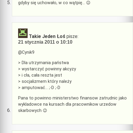
gdyby się uchowało, w co wątpię… 😉
Takie Jeden Łoś
pisze:
21 stycznia 2011 o 10:10
@Cynik9
> Dla utrzymania państwa
> wystarczyć powinny akcyzy
> i cła, cała reszta jest
> socjalizmem który należy
> amputować… ;-D ;-D
Pana to powinno ministerstwo finansow zatrudnic jako
wykladowce na kursach dla pracownikow urzedow
skarbowych 😉