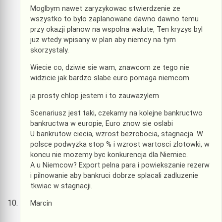
Moglbym nawet zaryzykowac stwierdzenie ze
wszystko to bylo zaplanowane dawno dawno temu
przy okazji planow na wspolna walute, Ten kryzys byl
juz wtedy wpisany w plan aby niemcy na tym
skorzystaly.
Wiecie co, dziwie sie wam, znawcom ze tego nie
widzicie jak bardzo slabe euro pomaga niemcom
ja prosty chlop jestem i to zauwazylem
Scenariusz jest taki, czekamy na kolejne bankructwo
bankructwa w europie, Euro znow sie oslabi
U bankrutow ciecia, wzrost bezrobocia, stagnacja. W
polsce podwyzka stop % i wzrost wartosci zlotowki, w
koncu nie mozemy byc konkurencja dla Niemiec.
A u Niemcow? Export pelna para i powiekszanie rezerw
i pilnowanie aby bankruci dobrze splacali zadluzenie
tkwiac w stagnacji.
Marcin