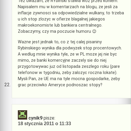
Tez uwazam, ze RYbinski stawia woz przed koniem.
Napisalem mu w komentarzach na blogu, ze jesli za
inflacje zywnosci sa odpowiedzialne wulkany, to trzeba
u ich stop zlozyc w ofierze blagalnej jakiegos
makroekonomiste lub bankiera centralnego.
Zobaczymy, czy ma poczucie humoru 😉
Wazne jest jednak to, co z tej calej pisaniny
Rybinskiego wynika dla podwyzek stop procentowych.
A wedlug mnie wynika tyle, ze w PL moze jej nie byc
mimo, ze banki komercyjne zaczely sie do niej
przygotowywac juz od listopada zeszlego roku (pare
telefonow w tygodniu, zeby zalozyc roczna lokate).
Mysli Pan, ze UE ma na tyle mocna gospodarke, zeby
grac przeciwko Ameryce podnoszac stopy?
cynik9
pisze:
18 stycznia 2011 o 11:33