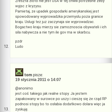
Zreszta zloto nie jest USA w tej chwili potrzebne zeby
wyjsc z kryzysu.
Pamietaj, ze upadek gospodarki amerykanskiej jest
spowodowany wyprowadzka przemyslu poza granice
kraju. Uslugi tez juz zaczynaja sie wyprowadzac.
Bogactwo kraju mierzy sie zamoznoscia obywateli i ich
sila nabywcza a nie tym ile gov ma w skarbcu.
pzdr
Ludo
tom
pisze:
19 stycznia 2011 o 14:07
@anonimo
jest coś takiego jak realne stopy. Ja jestem
zapakowany w surowce po uszy i cieszę się że rząd RP
podnosi stopy bo to osłabia dodatkowo dolara więc ja
zyskuję.