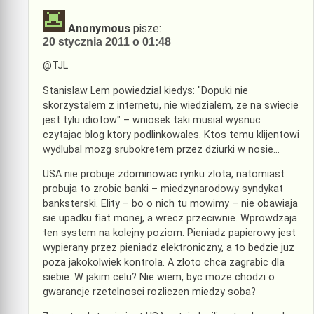
Anonymous
pisze:
20 stycznia 2011 o 01:48
@TJL
Stanislaw Lem powiedzial kiedys: "Dopuki nie
skorzystalem z internetu, nie wiedzialem, ze na swiecie
jest tylu idiotow" – wniosek taki musial wysnuc
czytajac blog ktory podlinkowales. Ktos temu klijentowi
wydlubal mozg srubokretem przez dziurki w nosie…
USA nie probuje zdominowac rynku zlota, natomiast
probuja to zrobic banki – miedzynarodowy syndykat
banksterski. Elity – bo o nich tu mowimy – nie obawiaja
sie upadku fiat monej, a wrecz przeciwnie. Wprowdzaja
ten system na kolejny poziom. Pieniadz papierowy jest
wypierany przez pieniadz elektroniczny, a to bedzie juz
poza jakokolwiek kontrola. A zloto chca zagrabic dla
siebie. W jakim celu? Nie wiem, byc moze chodzi o
gwarancje rzetelnosci rozliczen miedzy soba?