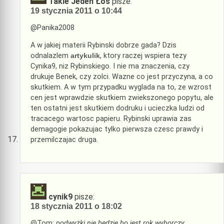
Takie Jeden Łoś
pisze:
19 stycznia 2011 o 10:44
@Panika2008
A w jakiej materii Rybinski dobrze gada? Dzis
odnalazlem
artykulik
, ktory raczej wspiera tezy
Cynika9, niz Rybinskiego. I nie ma znaczenia, czy
drukuje Benek, czy zolci. Wazne co jest przyczyna, a co
skutkiem. A w tym przypadku wyglada na to, ze wzrost
cen jest wprawdzie skutkiem zwiekszonego popytu, ale
ten ostatni jest skutkiem dodruku i ucieczka ludzi od
tracacego wartosc papieru. Rybinski uprawia zas
demagogie pokazujac tylko pierwsza czesc prawdy i
przemilczajac druga.
cynik9
pisze:
18 stycznia 2011 o 18:02
@Tom:
podwyżki nie będzie bo jest rok wyborczy