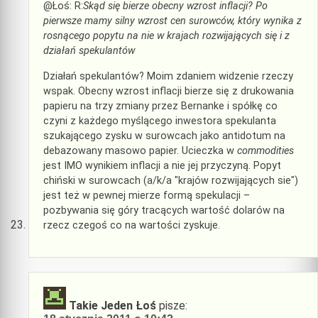
@Łoś: R:
Skąd się bierze obecny wzrost inflacji? Po
pierwsze mamy silny wzrost cen surowców, który wynika z
rosnącego popytu na nie w krajach rozwijających się i z
działań spekulantów
Działań spekulantów? Moim zdaniem widzenie rzeczy
wspak. Obecny wzrost inflacji bierze się z drukowania
papieru na trzy zmiany przez Bernanke i spółkę co
czyni z każdego myślącego inwestora spekulanta
szukającego zysku w surowcach jako antidotum na
debazowany masowo papier. Ucieczka w
commodities
jest IMO wynikiem inflacji a nie jej przyczyną. Popyt
chiński w surowcach (a/k/a "krajów rozwijających sie")
jest też w pewnej mierze formą spekulacji –
pozbywania się góry tracących wartość dolarów na
rzecz czegoś co na wartości zyskuje.
Takie Jeden Łoś
pisze: