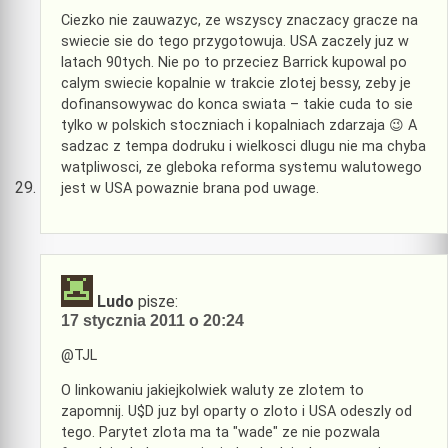
Ciezko nie zauwazyc, ze wszyscy znaczacy gracze na
swiecie sie do tego przygotowuja. USA zaczely juz w
latach 90tych. Nie po to przeciez Barrick kupowal po
calym swiecie kopalnie w trakcie zlotej bessy, zeby je
dofinansowywac do konca swiata – takie cuda to sie
tylko w polskich stoczniach i kopalniach zdarzaja 😉 A
sadzac z tempa dodruku i wielkosci dlugu nie ma chyba
watpliwosci, ze gleboka reforma systemu walutowego
jest w USA powaznie brana pod uwage.
Ludo
pisze:
17 stycznia 2011 o 20:24
@TJL
O linkowaniu jakiejkolwiek waluty ze zlotem to
zapomnij. U$D juz byl oparty o zloto i USA odeszly od
tego. Parytet zlota ma ta "wade" ze nie pozwala