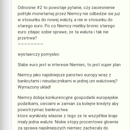
Odnosnie #2 to powstaje pytanie, czy zaciesnienie
polityki monetarnej przez Niemcy nie odbedzie sie juz
w stosunku do nowej waluty, a nie w stosunku do
starego euro. Po co Niemcy mieliby bronic starego
euro zdajac sobie sprawe, ze ta waluta i tak nie
przetrwa?
————————
wystaerczy pomyslec
Slabe euro jest w interesie Niemiec, to jest super plan
Niemcy jako najsilniejsze panstwo europy wraz z
bankrutami i nieudacznikami w jednej uni walutowej?
Wymazony uklad!
Niemcy dobija konkurencyjne gospodarki europejskie
podatkami, cieciami w zamian za kolejne kredyty aby
powstrzymac bankructwa
ktore wyniknely wlasnie z tego ze te wszydtkie kraje
mialy jedna walute. Niskie stopy procentowe glownie
za sprawa najsilniejszych niemiec zachecaly do