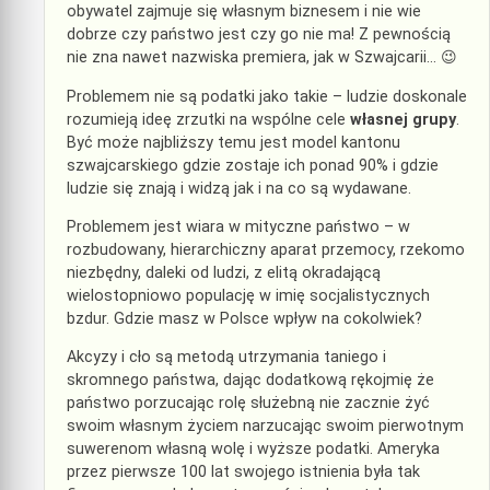
obywatel zajmuje się własnym biznesem i nie wie
dobrze czy państwo jest czy go nie ma! Z pewnością
nie zna nawet nazwiska premiera, jak w Szwajcarii… 😉
Problemem nie są podatki jako takie – ludzie doskonale
rozumieją ideę zrzutki na wspólne cele
własnej grupy
.
Być może najbliższy temu jest model kantonu
szwajcarskiego gdzie zostaje ich ponad 90% i gdzie
ludzie się znają i widzą jak i na co są wydawane.
Problemem jest wiara w mityczne państwo – w
rozbudowany, hierarchiczny aparat przemocy, rzekomo
niezbędny, daleki od ludzi, z elitą okradającą
wielostopniowo populację w imię socjalistycznych
bzdur. Gdzie masz w Polsce wpływ na cokolwiek?
Akcyzy i cło są metodą utrzymania taniego i
skromnego państwa, dając dodatkową rękojmię że
państwo porzucając rolę służebną nie zacznie żyć
swoim własnym życiem narzucając swoim pierwotnym
suwerenom własną wolę i wyższe podatki. Ameryka
przez pierwsze 100 lat swojego istnienia była tak