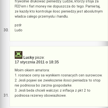
frywolnie drukowac pieniedzy. Ludzie, ktorzy stoja za
FED'em i fiat money nie dopuszcza do tego. Pamietaj,
ze kazdy kto kontroluje ilosc pieniedzy jest aboslutnym
wladca calego przemyslu i handlu.
pzdr
Ludo
Lucky
pisze:
17 stycznia 2011 o 18:35
Moim okiem amatora:
1. rosnace ceny sa wynikiem rosnacych cen surowcow.
2. Jesli pojawi sie zwiekszenie ilosci pieniadza to stop
nie podniosa bo zarzna gospodarke.
3. Jesli beda chcieli walczyc z inflacja z pkt 2 to
podniosa rezerwy obowiazkowe.