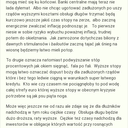
mogą mieć się ku końcowi. Banki centralne mają teraz nie
lada dylemat. Albo nie chcąc ugotować zadłużonych po uszy
rządów wyższymi kosztami obsługi długów trzymać będą
kurczowo jeszcze jakiś czas stopy na zerze, albo zaczną
energicznie zwalczać inflację podnosząc je. To pierwsze
niesie w sobie ryzyko wybuchu poważnej inflacji, trudnej
potem do okiełznania. Jak zamrożone dotychczas biliony z
dawnych stimulansów i
bailoutów
zaczną tajać jak śnieg na
wiosnę będziemy łatwo mieli potop.
To drugie oznacza natomiast podwyższanie stóp
procentowych jak okiem sięgnąć, fala po fali. Wyższe stopy
mogą łatwo oznaczać dopust boży dla zadłużonych rządów
które i bez tego ledwie ciągną w warunkach super łatwego
kredytu. Kto wie czy czasem nie pociągnęłoby to pod wodę
całej strefy euro której wyższe stopy w obecnym kryzysie
potrzebne są jak psu piąta noga.
Może więc jeszcze nie od razu ale zdaje się że dla dłużników
nadchodzą w tym roku ciężkie czasy. Obsługa długu będzie
dużo droższa, raty wyższe. Ciężkie też czasy nadchodzą dla
inwestorów w obligacje których wartość przy rosnących