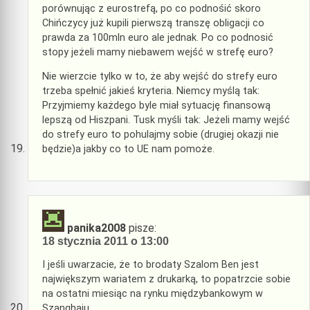
porównując z eurostrefą, po co podnośić skoro
Chińczycy już kupili pierwszą transzę obligacji co
prawda za 100mln euro ale jednak. Po co podnosić
stopy jeżeli mamy niebawem wejść w strefę euro?
Nie wierzcie tylko w to, że aby wejść do strefy euro
trzeba spełnić jakieś kryteria. Niemcy myślą tak:
Przyjmiemy każdego byle miał sytuację finansową
lepszą od Hiszpani. Tusk myśli tak: Jeżeli mamy wejść
do strefy euro to pohulajmy sobie (drugiej okazji nie
będzie)a jakby co to UE nam pomoże.
panika2008
pisze:
18 stycznia 2011 o 13:00
I jeśli uwarzacie, że to brodaty Szalom Ben jest
największym wariatem z drukarką, to popatrzcie sobie
na ostatni miesiąc na rynku międzybankowym w
Szanghaju.