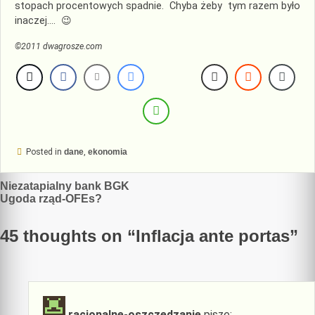
stopach procentowych spadnie. Chyba żeby tym razem było
inaczej…. 😉
©2011 dwagrosze.com
Posted in
dane
,
ekonomia
Nawigacja
Niezatapialny bank BGK
Ugoda rząd-OFEs?
wpisu
45 thoughts on “
Inflacja ante portas
”
racjonalne-oszczedzanie
pisze: