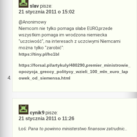
slav
pisze:
21 stycznia 2011 o 15:02
@Anonimowy
Niemcom nie tylko pomaga słabe EURO,przede
wszystkim pomaga im wrodzona niemiecka
"uczciwość", na interesach z uczciwymi Niemcami
można tylko "zarobić":
https://tiny.pl/hc1bl
https://forsal.pl/artykuly/480290,premier_ministrowie_
opozycja_greccy_politycy_wzieli_100_mln_euro_lap
owek_od_siemensa.html
cynik9
pisze:
21 stycznia 2011 o 11:26
Łoś:
Pana to powinno ministerstwo finansow zatrudnic…