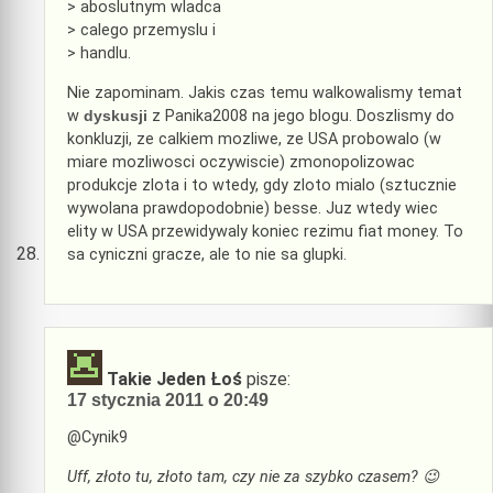
> aboslutnym wladca
> calego przemyslu i
> handlu.
Nie zapominam. Jakis czas temu walkowalismy temat
w
dyskusji
z Panika2008 na jego blogu. Doszlismy do
konkluzji, ze calkiem mozliwe, ze USA probowalo (w
miare mozliwosci oczywiscie) zmonopolizowac
produkcje zlota i to wtedy, gdy zloto mialo (sztucznie
wywolana prawdopodobnie) besse. Juz wtedy wiec
elity w USA przewidywaly koniec rezimu fiat money. To
sa cyniczni gracze, ale to nie sa glupki.
Takie Jeden Łoś
pisze:
17 stycznia 2011 o 20:49
@Cynik9
Uff, złoto tu, złoto tam, czy nie za szybko czasem? 😉