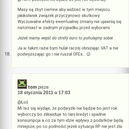
Masy są zbyt ciemne aby widzieć w tym miejscu
jakikolwiek związek przyczynowo skutkowy.
Wyczuwalne efekty ewentualnej zmiany nie ujawnią się
natomiast w żadnym przypadku przed wyborami.
Jeżeli mamy wejść do strefy euro to pohulajmy sobie
Ja w takim razie bym hulał raczej obniżając VAT a nie
podwyższając go i nie ruszał OFEs… 😉
tom
pisze:
18 stycznia 2011 o 17:03
@Łoś
Mi też się wydaje, że podwyżki nie będzie bo jest rok
wyborczy, bo zlikwiduje to tani kredyt i spadnie
konsumpcja a co za tym idzie wpływy z podatków będą
mniejsze, po co podnośić jeżeli sytuacja RP nie jest zła