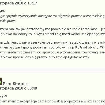
istopada 2010 o 10:17
nik
gle sprytnie wykorzystuje dostępne rozwiązania prawne w kontekście 
elkie prawo.
zem ma, tak jak bezrobotny ma prawo nic nie robić i brać kasę. I jed
atkowo świadczy to, o wyczerpaniu się możliwości istniejącego sy
m zdaniem, w pierwszej kolejności powinny nastąpić zmiany w syst
inien być zastąpiony podatkiem obrotowym, np 0.5% od obrotu. Wt
ym i średnim biznesem, co spowoduje przywrócenie równowagi zaró
atkowo uprościłoby się prawo, a to zmniejszyłoby koszty.
Para-Site
pisze:
istopada 2010 o 08:49
nik9
blem mam z akceptacja cameronowskiej propozycji a w szczegolnosci