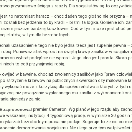
stwo przymusowo ściąga z reszty. Dla socjalistów są to oczywiście 
 jest to natomiast haracz – choć żaden tego głośno nie przyzna – 
i zostali bez jedzenia to by kradli – brzmi ta logika. Gonienie ich, z
 razem jeszcze bardziej kosztowne. Coś w tym może i jest choć pe
cej etatów, w tym dla bezrobotnych.
jednak uzasadnienie tego nie było jedna rzecz jest zupełnie pewna 
ie robią. Ponieważ atak wprost na świętą krowę zasiłków w socjalizmie
ameron wybrał podejście nie wprost. Jego idea jest prosta. Skoro pań
i niech to coś przynajmniej robią.
 owijać w bawełnę, chociaż zwolennicy zasiłków jako “praw człowie
o strzyżenie krzewów na publicznych skwerkach czy malowanie ław
y wykonać może z korzyścią dla społeczeństwa a których z tych c
logicznej niż powiązanie wypłacanego mu zasiłku z wykonaniem konk
nia pieniędzy za nic.
ie
zaproponował
premier Cameron. Wg planów jego rządu aby zach
e wskazanej instytucji 4 tygodniową pracę, w wymiarze 30 godzin 
przydarzać bezrobotnym prasa nie podaje. Sugeruje to że nie co mies
procesie demontowania socjalizmu. Nie ulega przy tym wątpliwośc