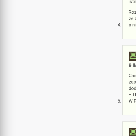
ist
Roz
ze 
a n
9 l
Cam
zas
dod
– I
W P