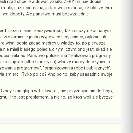
sli rzad chce likwidowac zasilki, ZEBY mu sie dopial
(mala, duza, nierealna, ja kto woli) szansa, ze obnizy tym
z tym klopoty. Ale panstwo musi bezwzglednie
jest zrozumienie rzeczywistosci, tak i naszym kochanym
 zrozumienie jasno wypowiedziec, spisac, oglosic lub
re winni sobie zadac medrcy u wladzy to, po pierwsze,
 nie mieli bladego pojecia o tym, czym ono jest, skad sie
robocia uniknac. Panstwo polskie ma "realizowac programy
jaka glupota (albo hipokryzja) wladzy mamy do czynienia:
zowania programow", "organizowania robot publicznych",
a smierci. Tylko po co? Ano po to, zeby uzasadnic swoje
ady rzna glupa w tej kwestii, nie przyznajac sie do tego,
u. I to jest problemem, a nie to, ze ktos woli sie byczyc