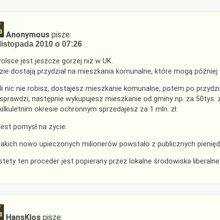
Anonymous
pisze:
listopada 2010 o 07:26
olsce jest jeszcze gorzej niż w UK.
zie dostają przydział na mieszkania komunalne, które mogą później
li nic nie robisz, dostajesz mieszkanie komunalne, potem po przydz
 sprawdzi, następnie wykupujesz mieszkanie od gminy np. za 50tys. z
kilkuletnim okresie ochronnym sprzedajesz za 1 mln. zł.
jest pomysł na życie.
 takich nowo upieczonych milionerów powstało z publicznych pieniędz
stety ten proceder jest popierany przez lokalne środowiska liberal
HansKlos
pisze: