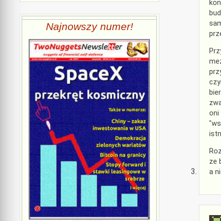
kon
bud
sam
Najnowszy numer!
prz
Prz
mez
prz
czy
bie
zwa
oni
"ws
ist
Roz
ze 
a n