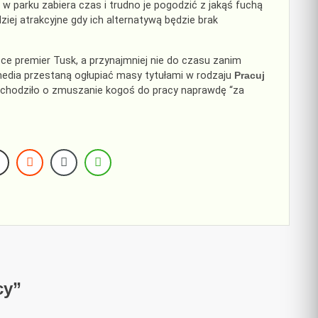
w parku zabiera czas i trudno je pogodzić z jakąś fuchą
iej atrakcyjne gdy ich alternatywą będzie brak
e premier Tusk, a przynajmniej nie do czasu zanim
y media przestaną ogłupiać masy tytułami w rodzaju
Pracuj
chodziło o zmuszanie kogoś do pracy naprawdę “za
cy
”