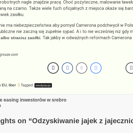
robotnych nagle znajdzie pracę. Choć pożyteczne, malowanie ławek 
ą na czarno. Także wiele fuch oficjalnych z miejsca okaże się bardz
wiek zasiłku.
 nie ma niebezpieczeństwa aby pomysł Camerona podchwycił w Polsc
ubliczne nie zaczną się zupełnie sypać. A i to nie wcześniej niż gd
albo stracisz zasiłki
. Tak jakby w odważnych reformach Camerona 
grosze.com
n
EU
,
liber
Tagged
medytacje
cja
e easing inwestorów w srebro
a
ghts on “
Odzyskiwanie jajek z jajeczni