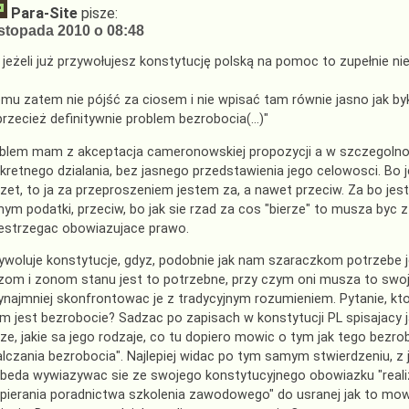
Para-Site
pisze:
istopada 2010 o 08:48
 jeżeli już przywołujesz konstytucję polską na pomoc to zupełnie 
mu zatem nie pójść za ciosem i nie wpisać tam równie jasno jak b
przecież definitywnie problem bezrobocia(…)"
blem mam z akceptacja cameronowskiej propozycji a w szczegolnosci
kretnego dzialania, bez jasnego przedstawienia jego celowosci. Bo je
zet, to ja za przeproszeniem jestem za, a nawet przeciw. Za bo jest 
ym podatki, przeciw, bo jak sie rzad za cos "bierze" to musza byc 
estrzegac obowiazujace prawo.
ywoluje konstytucje, gdyz, podobnie jak nam szaraczkom potrzebe 
om i zonom stanu jest to potrzebne, przy czym oni musza to swoje
ynajmniej skonfrontowac je z tradycyjnym rozumieniem. Pytanie, kto
m jest bezrobocie? Sadzac po zapisach w konstytucji PL spisajacy ja
rze, jakie sa jego rodzaje, co tu dopiero mowic o tym jak tego bez
lczania bezrobocia". Najlepiej widac po tym samym stwierdzeniu, z 
 beda wywiazywac sie ze swojego konstytucyjnego obowiazku "reali
pierania poradnictwa szkolenia zawodowego" do usranej jak to mowi