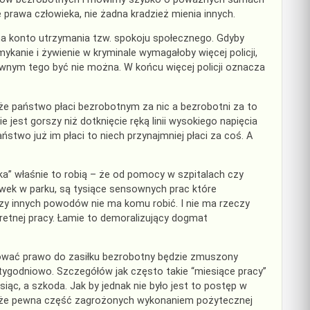
prawa człowieka, nie żadna kradzież mienia innych.
na konto utrzymania tzw. spokoju społecznego. Gdyby
amykanie i żywienie w kryminale wymagałoby więcej policji,
wnym tego być nie można. W końcu więcej policji oznacza
– że państwo płaci bezrobotnym za nic a bezrobotni za to
 jest gorszy niż dotknięcie ręką linii wysokiego napięcia
stwo już im płaci to niech przynajmniej płaci za coś. A
ka” właśnie to robią – że od pomocy w szpitalach czy
ek w parku, są tysiące sensownych prac które
zy innych powodów nie ma komu robić. I nie ma rzeczy
retnej pracy. Łamie to demoralizujący dogmat
ować prawo do zasiłku bezrobotny będzie zmuszony
tygodniowo. Szczegółów jak często takie “miesiące pracy”
iąc, a szkoda. Jak by jednak nie było jest to postęp w
i że pewna część zagrożonych wykonaniem pożytecznej