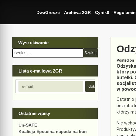
Skip
to
DwaGrosze
Archiwa 2GR
Cynik9
Regulamin
content
Wyszukiwanie
Odzy
Szukaj:
Posted on
Odzyskan
Lista e-mailowa 2GR
który po
butelki.
socjalis
w powodz
Ostatnio 
bezrobotn
którzy ma
Ostatnie wpisy
Nie wchod
Un-SAFE
Produktyw
Koalicja Epsteina napada na Iran
kieszonk