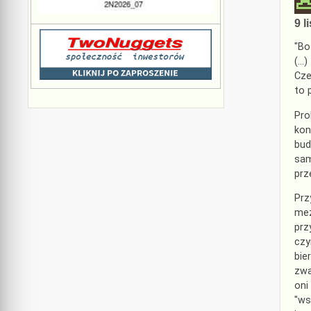
9 l
"Bo
(…)
Cze
to 
Pro
kon
bud
sam
prz
Prz
mez
prz
czy
bie
zwa
oni
"ws