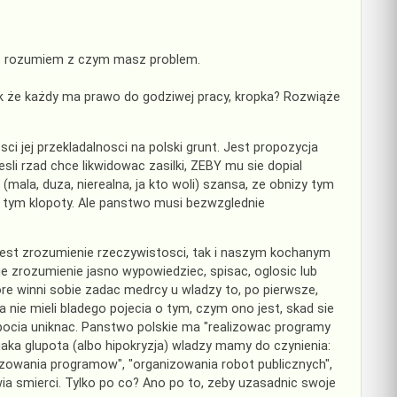
nie rozumiem z czym masz problem.
yk że każdy ma prawo do godziwej pracy, kropka? Rozwiąże
 jej przekladalnosci na polski grunt. Jest propozycja
sli rzad chce likwidowac zasilki, ZEBY mu sie dopial
(mala, duza, nierealna, ja kto woli) szansa, ze obnizy tym
z tym klopoty. Ale panstwo musi bezwzglednie
jest zrozumienie rzeczywistosci, tak i naszym kochanym
 zrozumienie jasno wypowiedziec, spisac, oglosic lub
re winni sobie zadac medrcy u wladzy to, po pierwsze,
 nie mieli bladego pojecia o tym, czym ono jest, skad sie
robocia uniknac. Panstwo polskie ma "realizowac programy
jaka glupota (albo hipokryzja) wladzy mamy do czynienia:
zowania programow", "organizowania robot publicznych",
a smierci. Tylko po co? Ano po to, zeby uzasadnic swoje