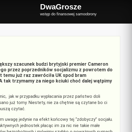
DwaGrosze
wstęp do finansowej samoobrony
większy szacunek budzi brytyjski premier Cameron
anego przez poprzedników socjalizmu z powrotem do
lat temu już raz zawróciła UK spod bram
A tak trzymamy za niego kciuki choć dalej wątpimy
nic, jak w przypadku wypłacania przez państwo doli
ano już tomy. Niestety, nie za chętnie są czytane bo ci
muszą czytać.
 uwagę jedynie na efekt końcowy tej “zdobyczy” socjału.
ywnych jednostek płacąc im za nic nie takie małe
ionów bezrobotnych i mówimy szybko o poważnych sumach