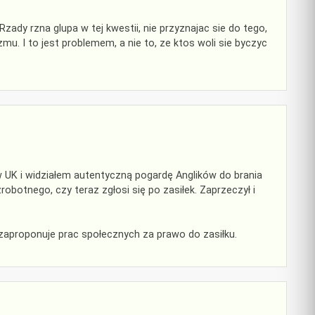
ady rzna glupa w tej kwestii, nie przyznajac sie do tego,
u. I to jest problemem, a nie to, ze ktos woli sie byczyc
w UK i widziałem autentyczną pogardę Anglików do brania
zrobotnego, czy teraz zgłosi się po zasiłek. Zaprzeczył i
 zaproponuje prac społecznych za prawo do zasiłku.