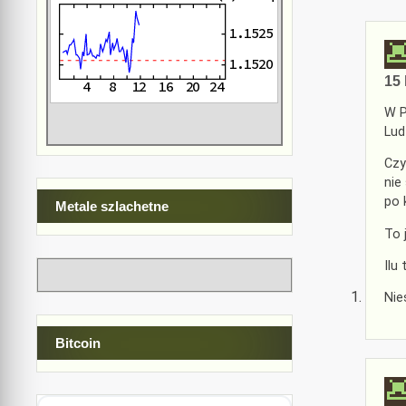
15 
W P
Lud
Czy
nie
po 
Metale szlachetne
To 
Ilu
Nie
Bitcoin