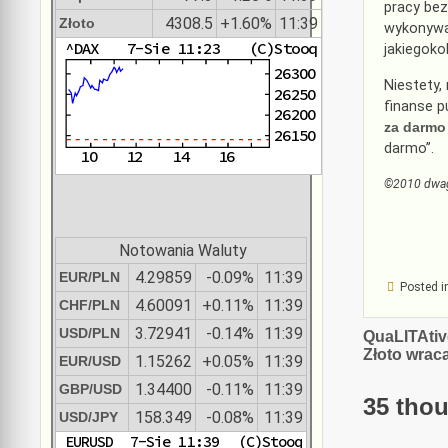
pracy bez
4308.5
+1.60%
11:39
Złoto
wykonywan
jakiegokol
Niestety,
finanse p
za darmo 
darmo”.
©2010 dwa
Notowania Waluty
4.29859
-0.09%
11:39
EUR/PLN
Posted i
4.60091
+0.11%
11:39
CHF/PLN
3.72941
-0.14%
11:39
USD/PLN
Nawiga
QuaLITAtiv
Złoto wrac
1.15262
+0.05%
11:39
EUR/USD
wpisu
1.34400
-0.11%
11:39
GBP/USD
35 thou
158.349
-0.08%
11:39
USD/JPY