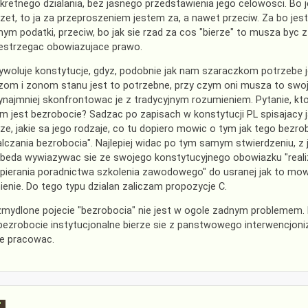
kretnego dzialania, bez jasnego przedstawienia jego celowosci. Bo je
zet, to ja za przeproszeniem jestem za, a nawet przeciw. Za bo jest 
ym podatki, przeciw, bo jak sie rzad za cos "bierze" to musza byc 
estrzegac obowiazujace prawo.
ywoluje konstytucje, gdyz, podobnie jak nam szaraczkom potrzebe 
om i zonom stanu jest to potrzebne, przy czym oni musza to swoje
ynajmniej skonfrontowac je z tradycyjnym rozumieniem. Pytanie, kto
m jest bezrobocie? Sadzac po zapisach w konstytucji PL spisajacy ja
rze, jakie sa jego rodzaje, co tu dopiero mowic o tym jak tego bez
lczania bezrobocia". Najlepiej widac po tym samym stwierdzeniu, z 
 beda wywiazywac sie ze swojego konstytucyjnego obowiazku "reali
pierania poradnictwa szkolenia zawodowego" do usranej jak to mowi
nienie. Do tego typu dzialan zaliczam propozycje C.
mydlone pojecie "bezrobocia" nie jest w ogole zadnym problemem. Rz
bezrobocie instytucjonalne bierze sie z panstwowego interwencjonizm
ie pracowac.