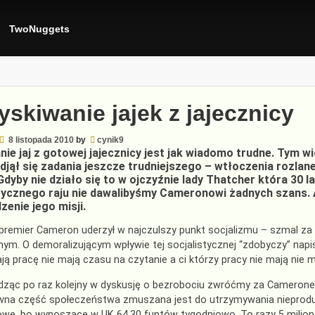
TwoNuggets
skiwanie jajek z jajecznicy
8 listopada 2010
by
cynik9
ie jaj z gotowej jajecznicy jest jak wiadomo trudne. Tym 
djął się zadania jeszcze trudniejszego – wtłoczenia rozl
 Gdyby nie działo się to w ojczyźnie lady Thatcher która 30 
tycznego raju nie dawalibyśmy Cameronowi żadnych szans. 
enie jego misji.
premier Cameron uderzył w najczulszy punkt socjalizmu – szmal za 
ym. O demoralizującym wpływie tej socjalistycznej “zdobyczy” napis
ją pracę nie mają czasu na czytanie a ci którzy pracy nie mają nie 
ząc po raz kolejny w dyskusję o bezrobociu zwróćmy za Cameronem
na część społeczeństwa zmuszana jest do utrzymywania nieprodukt
owe, bo wynoszące w UK 64.30 funtów tygodniowo. To razy 5 mil