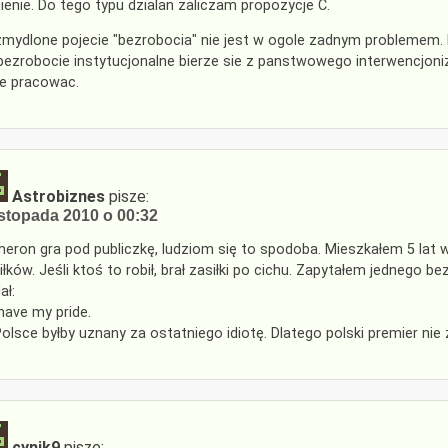
nienie. Do tego typu dzialan zaliczam propozycje C.
mydlone pojecie "bezrobocia" nie jest w ogole zadnym problemem. Rz
bezrobocie instytucjonalne bierze sie z panstwowego interwencjonizm
ie pracowac.
Astrobiznes
pisze:
istopada 2010 o 00:32
eron gra pod publiczkę, ludziom się to spodoba. Mieszkałem 5 lat 
iłków. Jeśli ktoś to robił, brał zasiłki po cichu. Zapytałem jednego be
ał:
 have my pride.
olsce byłby uznany za ostatniego idiotę. Dlatego polski premier nie
cynik9
pisze: