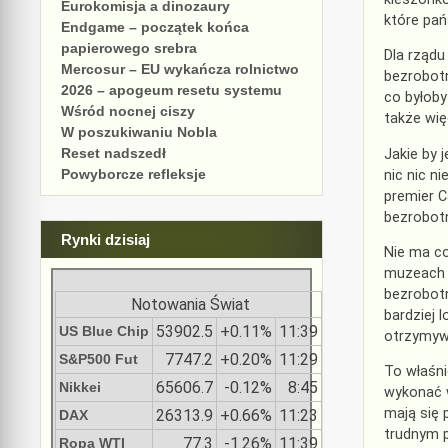
Eurokomisja a dinozaury
które pań
Endgame – początek końca
papierowego srebra
Dla rządu
Mercosur – EU wykańcza rolnictwo
bezrobotn
2026 – apogeum resetu systemu
co byłoby
Wśród nocnej ciszy
także wię
W poszukiwaniu Nobla
Reset nadszedł
Jakie by 
Powyborcze refleksje
nic nic n
premier C
bezrobotn
Rynki dzisiaj
Nie ma co
muzeach p
bezrobotn
Notowania Świat
bardziej 
53902.5
+0.11%
11:39
US Blue Chip
otrzymywa
7747.2
+0.20%
11:29
S&P500 Fut
To właśn
65606.7
-0.12%
8:45
Nikkei
wykonać w
mają się 
26313.9
+0.66%
11:23
DAX
trudnym 
77.3
-1.26%
11:39
Ropa WTI