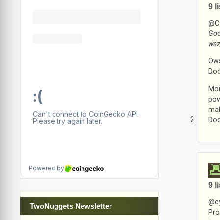
9 l
@Cy
Goo
wsz
Ows
Dod
Moi
pow
mał
Dod
9 l
@cy
TwoNuggets Newsletter
Pro