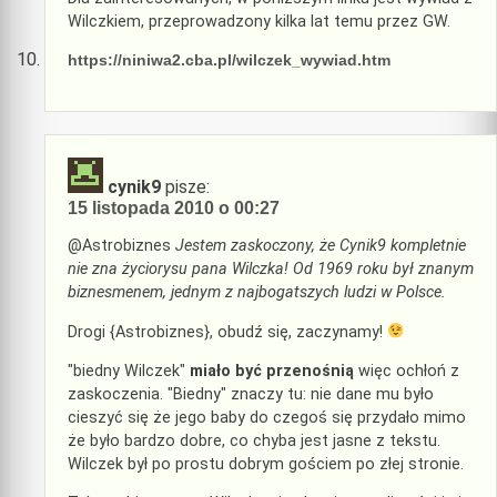
Wilczkiem, przeprowadzony kilka lat temu przez GW.
https://niniwa2.cba.pl/wilczek_wywiad.htm
cynik9
pisze:
15 listopada 2010 o 00:27
@Astrobiznes
Jestem zaskoczony, że Cynik9 kompletnie
nie zna życiorysu pana Wilczka! Od 1969 roku był znanym
biznesmenem, jednym z najbogatszych ludzi w Polsce.
Drogi {Astrobiznes}, obudź się, zaczynamy!
"biedny Wilczek"
miało być przenośnią
więc ochłoń z
zaskoczenia. "Biedny" znaczy tu: nie dane mu było
cieszyć się że jego baby do czegoś się przydało mimo
że było bardzo dobre, co chyba jest jasne z tekstu.
Wilczek był po prostu dobrym gościem po złej stronie.