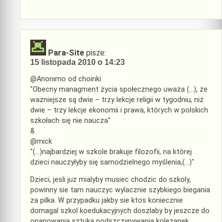
Para-Site
pisze:
15 listopada 2010 o 14:23
@Anonimo od choinki
"Obecny managment życia społecznego uważa (…), że
ważniejsze są dwie – trzy lekcje religii w tygodniu, niż
dwie – trzy lekcje ekonomii i prawa, których w polskich
szkołach się nie naucza"
&
@mick
"(…)najbardziej w szkole brakuje filozofii, na której
dzieci nauczyłyby się samodzielnego myślenia,(…)"
Dzieci, jesli juz mialyby musiec chodzic do szkoly,
powinny sie tam nauczyc wylacznie szybkiego biegania
za pilka. W przypadku jakby sie ktos koniecznie
domagal szkol koedukacyjnych doszlaby by jeszcze do
opanowania sztuka podszczypywania kolezanek.