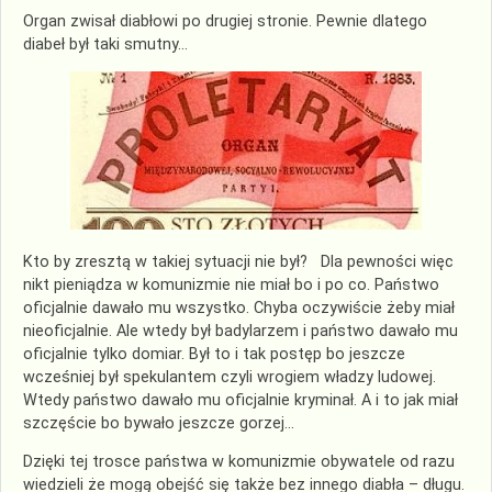
Organ zwisał diabłowi po drugiej stronie. Pewnie dlatego
diabeł był taki smutny…
Kto by zresztą w takiej sytuacji nie był? Dla pewności więc
nikt pieniądza w komunizmie nie miał bo i po co. Państwo
oficjalnie dawało mu wszystko. Chyba oczywiście żeby miał
nieoficjalnie. Ale wtedy był badylarzem i państwo dawało mu
oficjalnie tylko domiar. Był to i tak postęp bo jeszcze
wcześniej był spekulantem czyli wrogiem władzy ludowej.
Wtedy państwo dawało mu oficjalnie kryminał. A i to jak miał
szczęście bo bywało jeszcze gorzej…
Dzięki tej trosce państwa w komunizmie obywatele od razu
wiedzieli że mogą obejść się także bez innego diabła – długu.