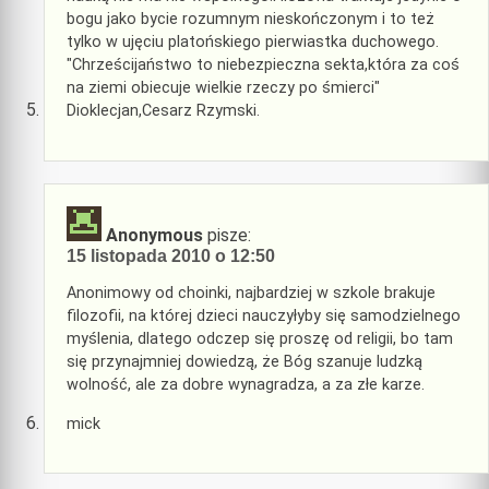
bogu jako bycie rozumnym nieskończonym i to też
tylko w ujęciu platońskiego pierwiastka duchowego.
"Chrześcijaństwo to niebezpieczna sekta,która za coś
na ziemi obiecuje wielkie rzeczy po śmierci"
Dioklecjan,Cesarz Rzymski.
Anonymous
pisze:
15 listopada 2010 o 12:50
Anonimowy od choinki, najbardziej w szkole brakuje
filozofii, na której dzieci nauczyłyby się samodzielnego
myślenia, dlatego odczep się proszę od religii, bo tam
się przynajmniej dowiedzą, że Bóg szanuje ludzką
wolność, ale za dobre wynagradza, a za złe karze.
mick