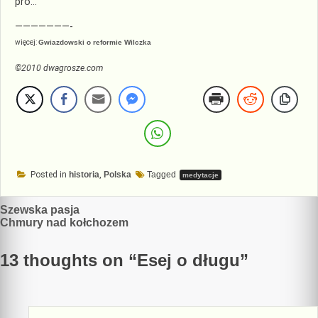
pro…
———————-
więcej:
Gwiazdowski o reformie Wilczka
©2010 dwagrosze.com
Posted in
historia
,
Polska
Tagged
medytacje
Nawigacja
Szewska pasja
Chmury nad kołchozem
wpisu
13 thoughts on “
Esej o długu
”