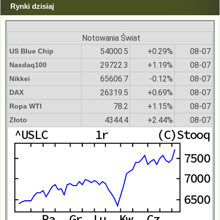
Rynki dzisiaj
Notowania Świat
54000.5
+0.29%
08-07
US Blue Chip
29722.3
+1.19%
08-07
Nasdaq100
65606.7
-0.12%
08-07
Nikkei
26319.5
+0.69%
08-07
DAX
78.2
+1.15%
08-07
Ropa WTI
4344.4
+2.44%
08-07
Złoto