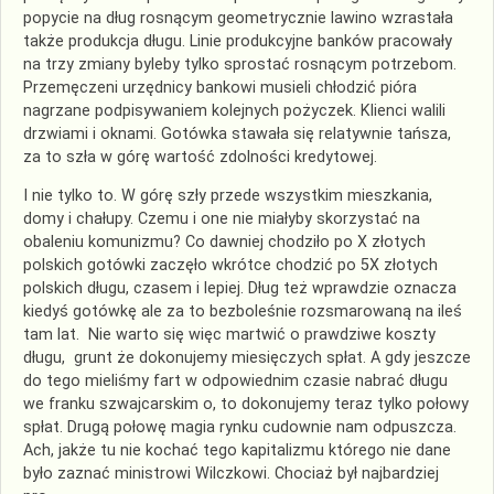
popycie na dług rosnącym geometrycznie lawino wzrastała
także produkcja długu. Linie produkcyjne banków pracowały
na trzy zmiany byleby tylko sprostać rosnącym potrzebom.
Przemęczeni urzędnicy bankowi musieli chłodzić pióra
nagrzane podpisywaniem kolejnych pożyczek. Klienci walili
drzwiami i oknami. Gotówka stawała się relatywnie tańsza,
za to szła w górę wartość zdolności kredytowej.
I nie tylko to. W górę szły przede wszystkim mieszkania,
domy i chałupy. Czemu i one nie miałyby skorzystać na
obaleniu komunizmu? Co dawniej chodziło po X złotych
polskich gotówki zaczęło wkrótce chodzić po 5X złotych
polskich długu, czasem i lepiej. Dług też wprawdzie oznacza
kiedyś gotówkę ale za to bezboleśnie rozsmarowaną na ileś
tam lat. Nie warto się więc martwić o prawdziwe koszty
długu, grunt że dokonujemy miesięczych spłat. A gdy jeszcze
do tego mieliśmy fart w odpowiednim czasie nabrać długu
we franku szwajcarskim o, to dokonujemy teraz tylko połowy
spłat. Drugą połowę magia rynku cudownie nam odpuszcza.
Ach, jakże tu nie kochać tego kapitalizmu którego nie dane
było zaznać ministrowi Wilczkowi. Chociaż był najbardziej