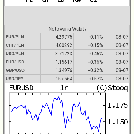
Notowania Waluty
4.29775
-0.11%
08-07
EUR/PLN
4.60292
+0.15%
08-07
CHF/PLN
3.71723
-0.46%
08-07
USD/PLN
1.15617
+0.36%
08-07
EUR/USD
1.34976
+0.32%
08-07
GBP/USD
157.564
-0.57%
08-07
USD/JPY