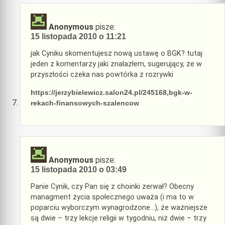
Anonymous
pisze:
15 listopada 2010 o 11:21
jak Cyniku skomentujesz nową ustawę o BGK? tutaj
jeden z komentarzy jaki znalazłem, sugerujący, że w
przyszłości czeka nas powtórka z rozrywki
https://jerzybielewicz.salon24.pl/245168,bgk-w-
rekach-finansowych-szalencow
Anonymous
pisze:
15 listopada 2010 o 03:49
Panie Cynik, czy Pan się z choinki zerwał? Obecny
managment życia społecznego uważa (i ma to w
poparciu wyborczym wynagrodzone…), że ważniejsze
są dwie – trzy lekcje religii w tygodniu, niż dwie – trzy