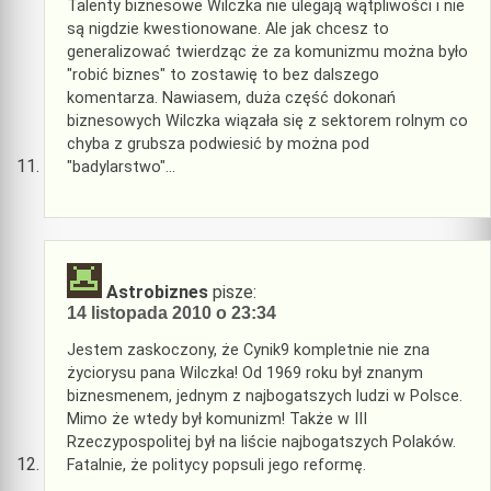
Talenty biznesowe Wilczka nie ulegają wątpliwości i nie
są nigdzie kwestionowane. Ale jak chcesz to
generalizować twierdząc że za komunizmu można było
"robić biznes" to zostawię to bez dalszego
komentarza. Nawiasem, duża część dokonań
biznesowych Wilczka wiązała się z sektorem rolnym co
chyba z grubsza podwiesić by można pod
"badylarstwo"…
Astrobiznes
pisze:
14 listopada 2010 o 23:34
Jestem zaskoczony, że Cynik9 kompletnie nie zna
życiorysu pana Wilczka! Od 1969 roku był znanym
biznesmenem, jednym z najbogatszych ludzi w Polsce.
Mimo że wtedy był komunizm! Także w III
Rzeczypospolitej był na liście najbogatszych Polaków.
Fatalnie, że politycy popsuli jego reformę.