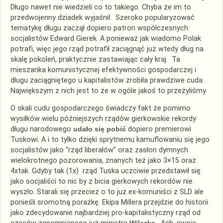
Długo nawet nie wiedzieli co to takiego. Chyba że im to
przedwojenny dziadek wyjaśnił. Szeroko popularyzować
tematykę długu zaczął dopiero patron współczesnych
socjalistów Edward Gierek. A ponieważ jak wiadomo Polak
potrafi, więc jego rząd potrafił zaciągnąć już wtedy dług na
skalę pokoleń, praktycznie zastawiając cały kraj. Ta
mieszanka komunistycznej efektywności gospodarczej i
długu zaciągniętego u kapitalistów zrobiła prawdziwe cuda.
Największym z nich jest to że w ogóle jakoś to przeżyliśmy.
O skali cudu gospodarczego świadczy fakt że pomimo
wysiłków wielu późniejszych rządów gierkowskie rekordy
długu narodowego
udało się pobić
dopiero premierowi
Tuskowi. A i to tylko dzięki sprytnemu kamuflowaniu się jego
socjalistów jako “rząd liberałów” oraz zasłon dymnych
wielokrotnego pozorowania, znanych też jako 3×15 oraz
4xtak. Gdyby tak (1x) rząd Tuska uczciwie przedstawił się
jako socjaliści to nic by z bicia gierkowych rekordów nie
wyszło. Starali się przecież o to już ex-komuniści z SLD ale
ponieśli sromotną porażkę. Ekipa Millera przejdzie do historii
jako zdecydowanie najbardziej pro-kapitalistyczny rząd od