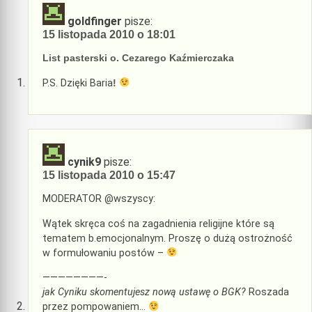
goldfinger
pisze:
15 listopada 2010 o 18:01
List pasterski o. Cezarego Kaźmierczaka
P.S. Dzięki Baria
!
cynik9
pisze:
15 listopada 2010 o 15:47
MODERATOR @wszyscy:
Wątek skręca coś na zagadnienia religijne które są
tematem b.emocjonalnym. Proszę o dużą ostrożność
w formułowaniu postów –
————————-
jak Cyniku skomentujesz nową ustawę o BGK?
Roszada
przez pompowaniem…