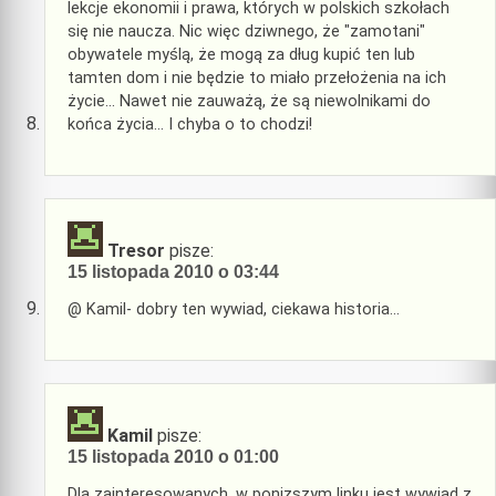
lekcje ekonomii i prawa, których w polskich szkołach
się nie naucza. Nic więc dziwnego, że "zamotani"
obywatele myślą, że mogą za dług kupić ten lub
tamten dom i nie będzie to miało przełożenia na ich
życie… Nawet nie zauważą, że są niewolnikami do
końca życia… I chyba o to chodzi!
Tresor
pisze:
15 listopada 2010 o 03:44
@ Kamil- dobry ten wywiad, ciekawa historia…
Kamil
pisze:
15 listopada 2010 o 01:00
Dla zainteresowanych, w ponizszym linku jest wywiad z