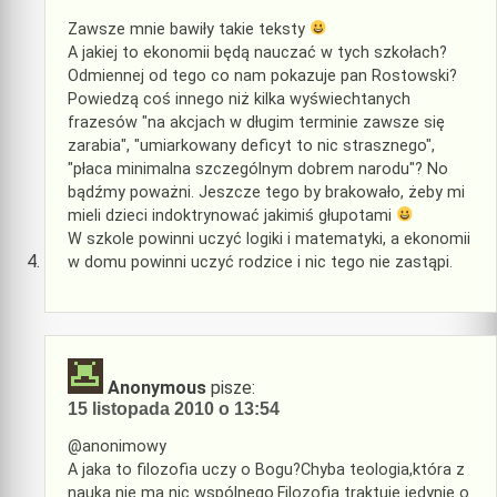
Zawsze mnie bawiły takie teksty
A jakiej to ekonomii będą nauczać w tych szkołach?
Odmiennej od tego co nam pokazuje pan Rostowski?
Powiedzą coś innego niż kilka wyświechtanych
frazesów "na akcjach w długim terminie zawsze się
zarabia", "umiarkowany deficyt to nic strasznego",
"płaca minimalna szczególnym dobrem narodu"? No
bądźmy poważni. Jeszcze tego by brakowało, żeby mi
mieli dzieci indoktrynować jakimiś głupotami
W szkole powinni uczyć logiki i matematyki, a ekonomii
w domu powinni uczyć rodzice i nic tego nie zastąpi.
Anonymous
pisze:
15 listopada 2010 o 13:54
@anonimowy
A jaka to filozofia uczy o Bogu?Chyba teologia,która z
nauką nie ma nic wspólnego.Filozofia traktuje jedynie o