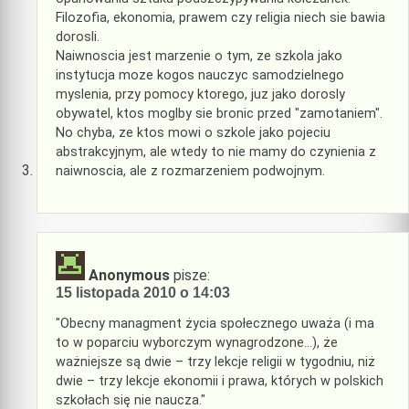
Filozofia, ekonomia, prawem czy religia niech sie bawia
dorosli.
Naiwnoscia jest marzenie o tym, ze szkola jako
instytucja moze kogos nauczyc samodzielnego
myslenia, przy pomocy ktorego, juz jako dorosly
obywatel, ktos moglby sie bronic przed "zamotaniem".
No chyba, ze ktos mowi o szkole jako pojeciu
abstrakcyjnym, ale wtedy to nie mamy do czynienia z
naiwnoscia, ale z rozmarzeniem podwojnym.
Anonymous
pisze:
15 listopada 2010 o 14:03
"Obecny managment życia społecznego uważa (i ma
to w poparciu wyborczym wynagrodzone…), że
ważniejsze są dwie – trzy lekcje religii w tygodniu, niż
dwie – trzy lekcje ekonomii i prawa, których w polskich
szkołach się nie naucza."