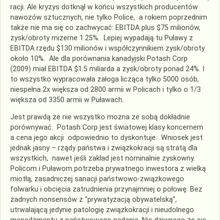
racji. Ale kryzys dotknął w końcu wszystkich producentów
nawozów sztucznych, nie tylko Police, a rokiem poprzednim
także nie ma się co zachwycać: EBITDA plus $75 milionów,
zysk/obroty mizerne 1.25%. Lepiej wypadają tu Puławy z
EBITDA rzędu $130 milionów i współczynnikiem zysk/obroty
około 10%. Ale dla porównania kanadyjski Potash Corp
(2009) miał EBITDA $1.5 miliarda a zysk/obroty ponad 24%. I
to wszystko wypracowała załoga licząca tylko 5000 osób,
niespełna 2x większa od 2800 armii w Policach i tylko o 1/3
większa od 3350 armii w Puławach.
Jest prawdą że nie wszystko można ze sobą dokładnie
porównywać. Potash Corp jest światowej klasy koncernem
a cena jego akcji odpowiednio to dyskontuje. Wniosek jest
jednak jasny – rządy państwa i związkokracji są stratą dla
wszystkich, nawet jeśli zakład jest nominalnie zyskowny.
Policom i Puławom potrzeba prywatnego inwestora z wielką
miotłą, zasadniczej sanacji państwowo-związkowego
folwarku i obcięcia zatrudnienia przynajmniej o połowę. Bez
żadnych nonsensów z “prywatyzacją obywatelską”,
utrwalającą jedynie patologię związkokracji i nieudolnego