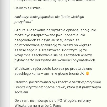
Całkiem słusznie…
zaskoczył mnie poparciem dla "brata wielkiego
prezydenta"
Bzdura. Głosowanie na wyraźnie opisaną "ebolę" nie
może być interpretowane jako "poparcie" dla
czegokolwiek za czym JK stał, jedynie za
poinformowaną spekulację że miałby on większe
szanse tego
nie
zrealizować. Podtrzymuję że
wzajemne szachowanie się na szczytach władzy
byłoby netto korzystne dla wolności obywatelskich.
W dalszej części postu kopiesz po prostu dawno
zdechłego konia – ani mi w głowie bronić JK.
Czerwoni postkomuniści byli znacznie bardziej prorynkowi
i kapitalistyczni niż obecna prawic, która jest prawdziwym
socjałem
Owszem, nie mówiąc już o PO. W ogóle, reformy
Wilczka daj nam wrócić, Panie!