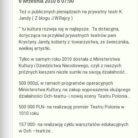
6 września 2010 o 07:00
Też o publicznych pieniądzach na prywatny teatr K.
Jandy ( Z blogu J.W.Rajcy )
" tu kultura rozwija się w najlepsze.. Ta dotacyjna,
dotycząca na przykład prywatnych teatrów pani
Krystyny Jandy, kobiety z towarzystwa, ze świecznika,
wielkiej artystki..
Tylko w samym roku 2010 dostała z Ministerstwa
Kultury i Dziedzictwa Narodowego, czyli z naszych
próżnych kieszeni niezłe sumki na swoją działalność..
500 000zl, w ramach programów operacyjnych
Ministerstwa Kultury, na zakup wyposażenia służącego
działalności Och-teatru- i nowej sceny Teatru Polonia..
500 000 PLN- na realizację premier Teatru Polonia w
1010 roku
157 000- na realizację cyklu warsztatów edukacyjnych
w Och –teatrze..