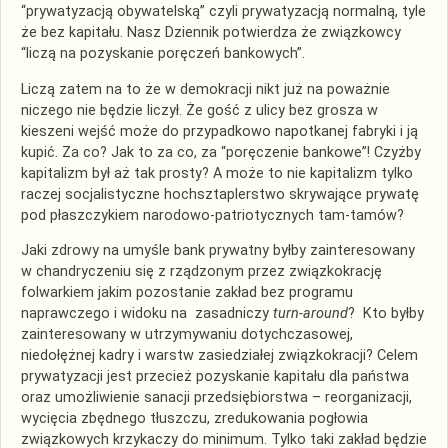
“prywatyzacją obywatelską” czyli prywatyzacją normalną, tyle
że bez kapitału. Nasz Dziennik potwierdza że związkowcy
“liczą na pozyskanie poręczeń bankowych”.
Liczą zatem na to że w demokracji nikt już na poważnie
niczego nie będzie liczył. Że gość z ulicy bez grosza w
kieszeni wejść może do przypadkowo napotkanej fabryki i ją
kupić. Za co? Jak to za co, za “poręczenie bankowe”! Czyżby
kapitalizm był aż tak prosty? A może to nie kapitalizm tylko
raczej socjalistyczne hochsztaplerstwo skrywające prywatę
pod płaszczykiem narodowo-patriotycznych tam-tamów?
Jaki zdrowy na umyśle bank prywatny byłby zainteresowany
w chandryczeniu się z rządzonym przez związkokrację
folwarkiem jakim pozostanie zakład bez programu
naprawczego i widoku na zasadniczy
turn-around
? Kto byłby
zainteresowany w utrzymywaniu dotychczasowej,
niedołężnej kadry i warstw zasiedziałej związkokracji? Celem
prywatyzacji jest przecież pozyskanie kapitału dla państwa
oraz umożliwienie sanacji przedsiębiorstwa – reorganizacji,
wycięcia zbędnego tłuszczu, zredukowania pogłowia
związkowych krzykaczy do minimum. Tylko taki zakład będzie