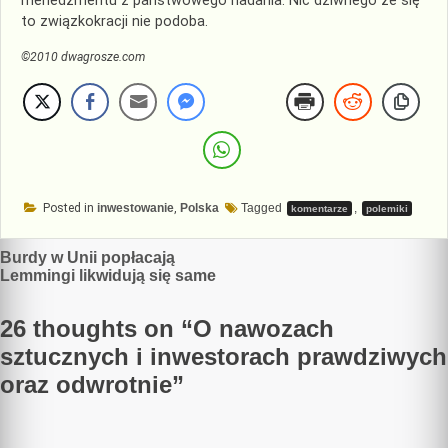
menedżmentu z państwowego nadania. Nic dziwnego że się
to związkokracji nie podoba.
©2010 dwagrosze.com
Posted in
inwestowanie
,
Polska
Tagged
,
komentarze
polemiki
Nawigacja
Burdy w Unii popłacają
Lemmingi likwidują się same
wpisu
26 thoughts on “
O nawozach
sztucznych i inwestorach prawdziwych
oraz odwrotnie
”