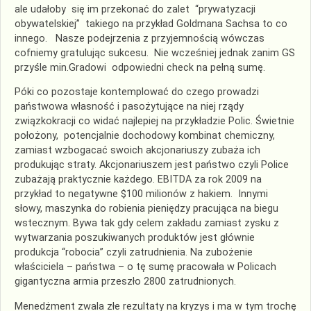
ale udałoby się im przekonać do zalet “prywatyzacji
obywatelskiej” takiego na przykład Goldmana Sachsa to co
innego. Nasze podejrzenia z przyjemnością wówczas
cofniemy gratulując sukcesu. Nie wcześniej jednak zanim GS
przyśle min.Gradowi odpowiedni check na pełną sumę.
Póki co pozostaje kontemplować do czego prowadzi
państwowa własność i pasożytujące na niej rządy
związkokracji co widać najlepiej na przykładzie Polic. Świetnie
położony, potencjalnie dochodowy kombinat chemiczny,
zamiast wzbogacać swoich akcjonariuszy zubaża ich
produkując straty. Akcjonariuszem jest państwo czyli Police
zubażają praktycznie każdego. EBITDA za rok 2009 na
przykład to negatywne $100 milionów z hakiem. Innymi
słowy, maszynka do robienia pieniędzy pracująca na biegu
wstecznym. Bywa tak gdy celem zakładu zamiast zysku z
wytwarzania poszukiwanych produktów jest głównie
produkcja “robocia” czyli zatrudnienia. Na zubożenie
właściciela – państwa – o tę sumę pracowała w Policach
gigantyczna armia przeszło 2800 zatrudnionych.
Menedżment zwala złe rezultaty na kryzys i ma w tym trochę