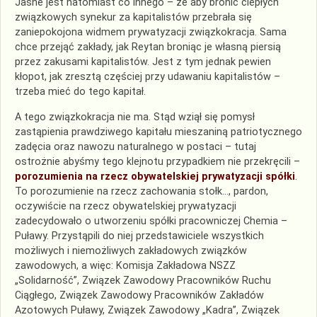
Jasne jest natomiast co innego – że aby bronić ciepłych
związkowych synekur za kapitalistów przebrała się
zaniepokojona widmem prywatyzacji związkokracja. Sama
chce przejąć zakłady, jak Reytan broniąc je własną piersią
przez zakusami kapitalistów. Jest z tym jednak pewien
kłopot, jak zresztą częściej przy udawaniu kapitalistów –
trzeba mieć do tego kapitał.
A tego związkokracja nie ma. Stąd wziął się pomysł
zastąpienia prawdziwego kapitału mieszaniną patriotycznego
zadęcia oraz nawozu naturalnego w postaci – tutaj
ostrożnie abyśmy tego klejnotu przypadkiem nie przekręcili –
porozumienia na rzecz obywatelskiej prywatyzacji spółki
.
To porozumienie na rzecz zachowania stołk…, pardon,
oczywiście na rzecz obywatelskiej prywatyzacji
zadecydowało o utworzeniu spółki pracowniczej Chemia –
Puławy. Przystąpili do niej przedstawiciele wszystkich
możliwych i niemożliwych zakładowych związków
zawodowych, a więc: Komisja Zakładowa NSZZ
„Solidarność”, Związek Zawodowy Pracowników Ruchu
Ciągłego, Związek Zawodowy Pracowników Zakładów
Azotowych Puławy, Związek Zawodowy „Kadra”, Związek