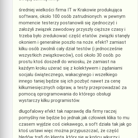
średniej wielkości firma IT w Krakowie produkująca
software, około 100 osób zatrudnionych. w pewnym
momencie testerzy postanowili się zjednoczyć i
założyli związek zawodowy. przyszły cięższe czasy i
trzeba było zredukować część etatów. związki stanęły
okoniem i generalnie poszło na noże. efekt? zamiast
kilku osób zwolnili cały dział testów (i jednocześnie
wszystkich związkowców), coś około 30 osób. po
prostu ktoś doszedł do wniosku, że zamiast na
każdym kroku użerać się z kolektywem i żądaniami
socjalu świątecznego, wakacyjnego i wszelkiego
innego taniej będzie się ich pozbyć nawet za cenę
kilkumiesięcznych odpraw, a testy przeprowadzać za
pomocą oprogramowania do którego obsługi
wystarczy kilku programistów.
długofalowy efekt tak naprawdę dla firmy raczej
pomyślny nie będzie bo jednak jak człowiek klika to mu
czasem wyjdzie coś ciekawego, a soft działa tak jak go
ktoś ustawi więc można przypuszczać, że część
błędów trafi do klienta, który się w końcu wkurzy i