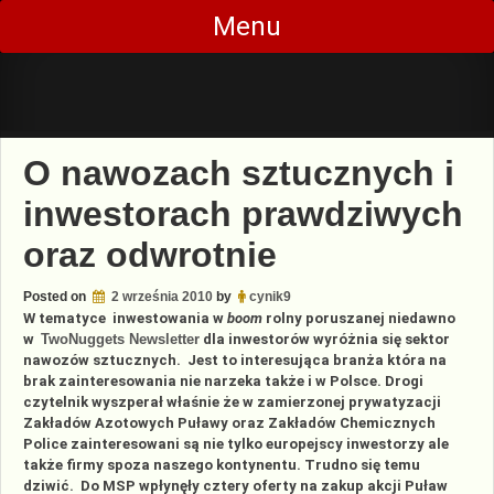
Skip
Menu
to
content
O nawozach sztucznych i
inwestorach prawdziwych
oraz odwrotnie
Posted on
2 września 2010
by
cynik9
W tematyce inwestowania w
boom
rolny
poruszanej niedawno
w
TwoNuggets Newsletter
dla inwestorów
wyróżnia się sektor
nawozów sztucznych. Jest to interesująca branża która na
brak zainteresowania nie narzeka także i w Polsce. Drogi
czytelnik wyszperał właśnie że w zamierzonej prywatyzacji
Zakładów Azotowych Puławy oraz Zakładów Chemicznych
Police zainteresowani są nie tylko europejscy inwestorzy ale
także firmy spoza naszego kontynentu. Trudno się temu
dziwić. Do MSP wpłynęły cztery oferty na zakup akcji Puław