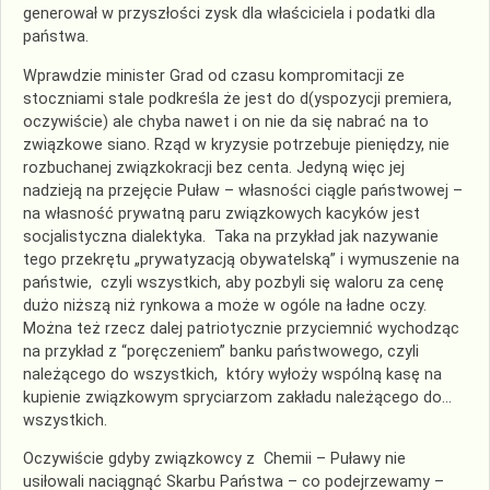
generował w przyszłości zysk dla właściciela i podatki dla
państwa.
Wprawdzie minister Grad od czasu kompromitacji ze
stoczniami stale podkreśla że jest do d(yspozycji premiera,
oczywiście) ale chyba nawet i on nie da się nabrać na to
związkowe siano. Rząd w kryzysie potrzebuje pieniędzy, nie
rozbuchanej związkokracji bez centa. Jedyną więc jej
nadzieją na przejęcie Puław – własności ciągle państwowej –
na własność prywatną paru związkowych kacyków jest
socjalistyczna dialektyka. Taka na przykład jak nazywanie
tego przekrętu „prywatyzacją obywatelską” i wymuszenie na
państwie, czyli wszystkich, aby pozbyli się waloru za cenę
dużo niższą niż rynkowa a może w ogóle na ładne oczy.
Można też rzecz dalej patriotycznie przyciemnić wychodząc
na przykład z “poręczeniem” banku państwowego, czyli
należącego do wszystkich, który wyłoży wspólną kasę na
kupienie związkowym spryciarzom zakładu należącego do…
wszystkich.
Oczywiście gdyby związkowcy z Chemii – Puławy nie
usiłowali naciągnąć Skarbu Państwa – co podejrzewamy –