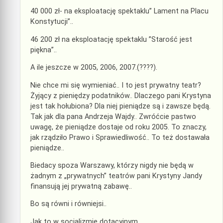
40 000 zł- na eksploatację spektaklu” Lament na Placu
Konstytucji”..
46 200 zł na eksploatację spektaklu ”Starość jest
piękna”..
A ile jeszcze w 2005, 2006, 2007.(????).
Nie chce mi się wymieniać.. I to jest prywatny teatr?
Żyjący z pieniędzy podatników.. Dlaczego pani Krystyna
jest tak hołubiona? Dla niej pieniądze są i zawsze będą.
Tak jak dla pana Andrzeja Wajdy.. Zwróćcie pastwo
uwagę, że pieniądze dostaje od roku 2005. To znaczy,
jak rządziło Prawo i Sprawiedliwość.. To też dostawała
pieniądze..
Biedacy spoza Warszawy, którzy nigdy nie będą w
żadnym z „prywatnych” teatrów pani Krystyny Jandy
finansują jej prywatną zabawę..
Bo są równi i równiejsi..
Jak to w socjalizmie dotacyjnym..