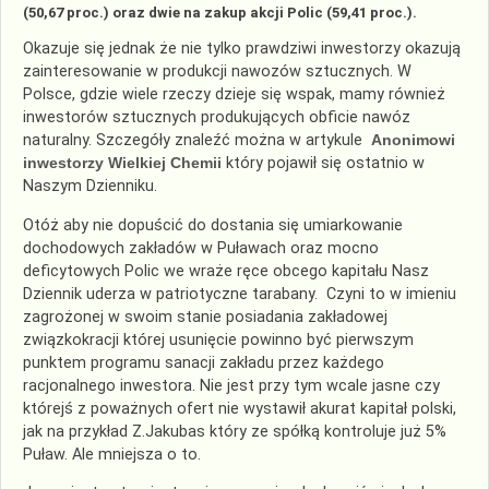
(50,67 proc.) oraz dwie na zakup akcji Polic (59,41 proc.).
Okazuje się jednak że nie tylko prawdziwi inwestorzy okazują
zainteresowanie w produkcji nawozów sztucznych. W
Polsce, gdzie wiele rzeczy dzieje się wspak, mamy również
inwestorów sztucznych produkujących obficie nawóz
naturalny. Szczegóły znaleźć można w artykule
Anonimowi
inwestorzy Wielkiej Chemii
który pojawił się ostatnio w
Naszym Dzienniku.
Otóż aby nie dopuścić do dostania się umiarkowanie
dochodowych zakładów w Puławach oraz mocno
deficytowych Polic we wraże ręce obcego kapitału Nasz
Dziennik uderza w patriotyczne tarabany. Czyni to w imieniu
zagrożonej w swoim stanie posiadania zakładowej
związkokracji której usunięcie powinno być pierwszym
punktem programu sanacji zakładu przez każdego
racjonalnego inwestora. Nie jest przy tym wcale jasne czy
którejś z poważnych ofert nie wystawił akurat kapitał polski,
jak na przykład Z.Jakubas który ze spółką kontroluje już 5%
Puław. Ale mniejsza o to.