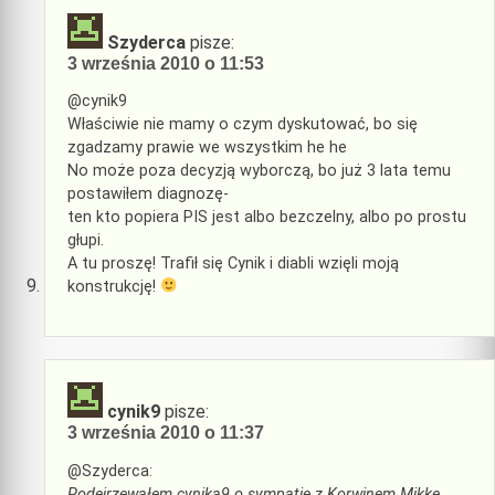
Szyderca
pisze:
3 września 2010 o 11:53
@cynik9
Właściwie nie mamy o czym dyskutować, bo się
zgadzamy prawie we wszystkim he he
No może poza decyzją wyborczą, bo już 3 lata temu
postawiłem diagnozę-
ten kto popiera PIS jest albo bezczelny, albo po prostu
głupi.
A tu proszę! Trafił się Cynik i diabli wzięli moją
konstrukcję!
cynik9
pisze:
3 września 2010 o 11:37
@Szyderca:
Podejrzewałem cynika9 o sympatię z Korwinem Mikke