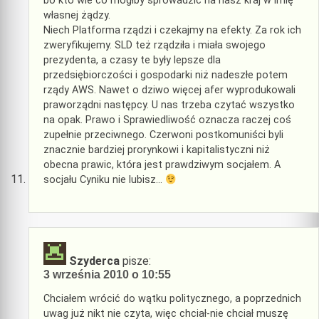
bo kto wie co mógłby sprowadzić na nasz kraj w imię
własnej żądzy.
Niech Platforma rządzi i czekajmy na efekty. Za rok ich
zweryfikujemy. SLD też rządziła i miała swojego
prezydenta, a czasy te były lepsze dla
przedsiębiorczości i gospodarki niż nadeszłe potem
rządy AWS. Nawet o dziwo więcej afer wyprodukowali
praworządni następcy. U nas trzeba czytać wszystko
na opak. Prawo i Sprawiedliwość oznacza raczej coś
zupełnie przeciwnego. Czerwoni postkomuniści byli
znacznie bardziej prorynkowi i kapitalistyczni niż
obecna prawic, która jest prawdziwym socjałem. A
socjału Cyniku nie lubisz…
Szyderca
pisze:
3 września 2010 o 10:55
Chciałem wrócić do wątku politycznego, a poprzednich
uwag już nikt nie czyta, więc chciał-nie chciał muszę