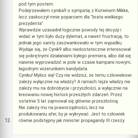
pod tym postem.
Podejrzewałem cynika9 o sympatię z Korwinem Mikke,
lecz zaskoczył mnie poparciem dla "brata wielkiego
prezydenta".
Wprawdzie uzasadnił logicznie powody tej decyzji i
widać w tym było duży dylemat, a nawet frustrację, to
jednak jego sanity zaszwankowało w tym wypadku.
Wydaje się, że Cynik9 albo niedostatecznie interesował
się pokrętnymi działaniami byłego premiera, albo dał się
naiwnie wyprowadzić w pole w czasie kampanii nowym,
łagodnym wizerunkiem kandydata.
Cyniku! Mylisz się! Czy nie widzisz, że temu człowiekowi
zależy wyłącznie na władzy? A ramach tejże władzy nie
zależy mu na dobrobycie i przyszłości, a wyłącznie na
kreowaniu nowej historii przeszłych zdarzeń. Przez
ostatnie 5 lat zajmował się głównie przeszłością.
Nie zależy mu na praworządności, lecz na
produkowaniu afer, by je wykrywać. Jest to człowiek
równie podstępny jak minister propagandy III rzeszy.