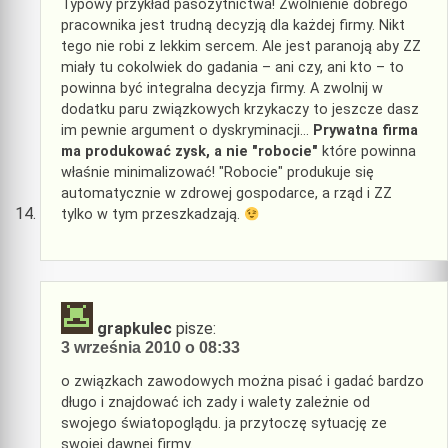
Typowy przykład pasożytnictwa! Zwolnienie dobrego
pracownika jest trudną decyzją dla każdej firmy. Nikt
tego nie robi z lekkim sercem. Ale jest paranoją aby ZZ
miały tu cokolwiek do gadania – ani czy, ani kto – to
powinna być integralna decyzja firmy. A zwolnij w
dodatku paru związkowych krzykaczy to jeszcze dasz
im pewnie argument o dyskryminacji…
Prywatna firma
ma produkować zysk, a nie "robocie"
które powinna
właśnie minimalizować! "Robocie" produkuje się
automatycznie w zdrowej gospodarce, a rząd i ZZ
tylko w tym przeszkadzają.
grapkulec
pisze:
3 września 2010 o 08:33
o związkach zawodowych można pisać i gadać bardzo
długo i znajdować ich zady i walety zależnie od
swojego światopoglądu. ja przytoczę sytuację ze
swojej dawnej firmy.