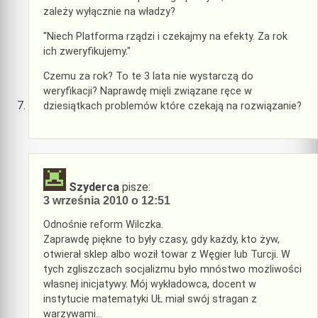
zależy wyłącznie na władzy?
"Niech Platforma rządzi i czekajmy na efekty. Za rok
ich zweryfikujemy."
Czemu za rok? To te 3 lata nie wystarczą do
weryfikacji? Naprawdę mięli związane ręce w
dziesiątkach problemów które czekają na rozwiązanie?
Szyderca
pisze:
3 września 2010 o 12:51
Odnośnie reform Wilczka.
Zaprawdę piękne to były czasy, gdy każdy, kto żyw,
otwierał sklep albo woził towar z Węgier lub Turcji. W
tych zgliszczach socjalizmu było mnóstwo możliwości
własnej inicjatywy. Mój wykładowca, docent w
instytucie matematyki UŁ miał swój stragan z
warzywami…