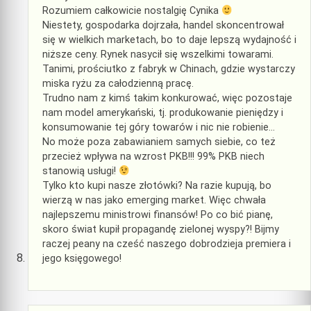
Rozumiem całkowicie nostalgię Cynika
Niestety, gospodarka dojrzała, handel skoncentrował
się w wielkich marketach, bo to daje lepszą wydajność i
niższe ceny. Rynek nasycił się wszelkimi towarami.
Tanimi, prościutko z fabryk w Chinach, gdzie wystarczy
miska ryżu za całodzienną pracę.
Trudno nam z kimś takim konkurować, więc pozostaje
nam model amerykański, tj. produkowanie pieniędzy i
konsumowanie tej góry towarów i nic nie robienie…
No może poza zabawianiem samych siebie, co też
przecież wpływa na wzrost PKB!!! 99% PKB niech
stanowią usługi!
Tylko kto kupi nasze złotówki? Na razie kupują, bo
wierzą w nas jako emerging market. Więc chwała
najlepszemu ministrowi finansów! Po co bić pianę,
skoro świat kupił propagandę zielonej wyspy?! Bijmy
raczej peany na cześć naszego dobrodzieja premiera i
jego księgowego!