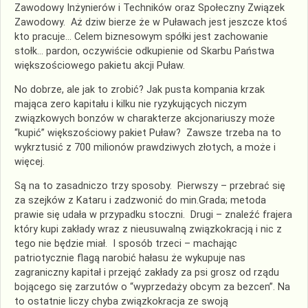
Zawodowy Inżynierów i Techników oraz Społeczny Związek
Zawodowy. Aż dziw bierze że w Puławach jest jeszcze ktoś
kto pracuje… Celem biznesowym spółki jest zachowanie
stołk… pardon, oczywiście odkupienie od Skarbu Państwa
większościowego pakietu akcji Puław.
No dobrze, ale jak to zrobić? Jak pusta kompania krzak
mająca zero kapitału i kilku nie ryzykujących niczym
związkowych bonzów w charakterze akcjonariuszy może
“kupić” większościowy pakiet Puław? Zawsze trzeba na to
wykrztusić z 700 milionów prawdziwych złotych, a może i
więcej.
Są na to zasadniczo trzy sposoby. Pierwszy – przebrać się
za szejków z Kataru i zadzwonić do min.Grada; metoda
prawie się udała w przypadku stoczni. Drugi – znaleźć frajera
który kupi zakłady wraz z nieusuwalną związkokracją i nic z
tego nie będzie miał. I sposób trzeci – machając
patriotycznie flagą narobić hałasu że wykupuje nas
zagraniczny kapitał i przejąć zakłady za psi grosz od rządu
bojącego się zarzutów o “wyprzedaży obcym za bezcen”. Na
to ostatnie liczy chyba związkokracja ze swoją