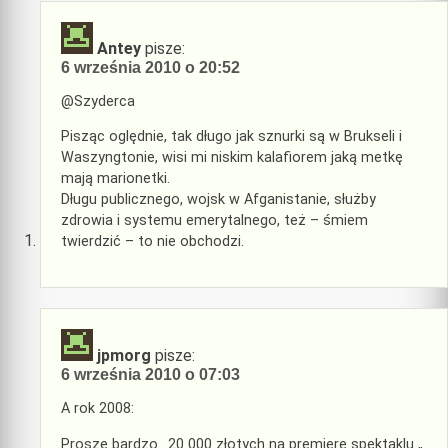
Antey
pisze:
6 września 2010 o 20:52
@Szyderca
Pisząc oględnie, tak długo jak sznurki są w Brukseli i
Waszyngtonie, wisi mi niskim kalafiorem jaką metkę
mają marionetki.
Długu publicznego, wojsk w Afganistanie, służby
zdrowia i systemu emerytalnego, też – śmiem
twierdzić – to nie obchodzi.
jpmorg
pisze:
6 września 2010 o 07:03
A rok 2008:
Proszę bardzo.. 20 000 złotych na premierę spektaklu „