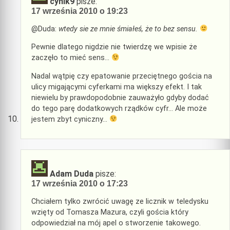
cynik9
pisze:
17 września 2010 o 19:23
@Duda:
wtedy sie ze mnie śmiałeś, że to bez sensu.
Pewnie dlatego nigdzie nie twierdzę we wpisie że
zaczęło to mieć sens…
Nadal wątpię czy epatowanie przeciętnego gościa na
ulicy migającymi cyferkami ma większy efekt. I tak
niewielu by prawdopodobnie zauważyło gdyby dodać
do tego parę dodatkowych rządków cyfr… Ale może
jestem zbyt cyniczny…
Adam Duda
pisze:
17 września 2010 o 17:23
Chciałem tylko zwrócić uwagę ze licznik w teledysku
wzięty od Tomasza Mazura, czyli gościa który
odpowiedział na mój apel o stworzenie takowego.