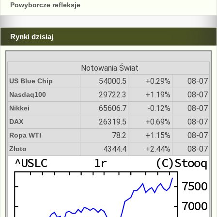
Powyborcze refleksje
Rynki dzisiaj
Notowania Świat
54000.5
+0.29%
08-07
US Blue Chip
29722.3
+1.19%
08-07
Nasdaq100
65606.7
-0.12%
08-07
Nikkei
26319.5
+0.69%
08-07
DAX
78.2
+1.15%
08-07
Ropa WTI
4344.4
+2.44%
08-07
Złoto