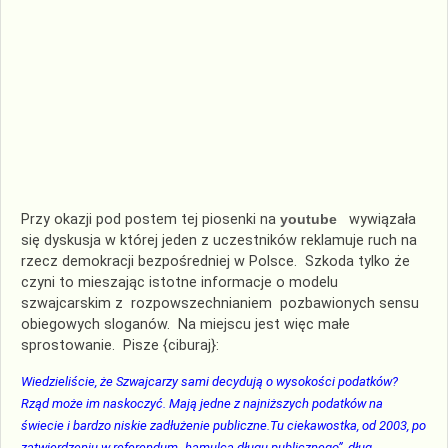
Przy okazji pod postem tej piosenki na
youtube
wywiązała
się dyskusja w której jeden z uczestników reklamuje ruch na
rzecz demokracji bezpośredniej w Polsce. Szkoda tylko że
czyni to mieszając istotne informacje o modelu
szwajcarskim z rozpowszechnianiem pozbawionych sensu
obiegowych sloganów. Na miejscu jest więc małe
sprostowanie. Pisze {ciburaj}:
Wiedzieliście, że Szwajcarzy sami decydują o wysokości podatków?
Rząd może im naskoczyć. Mają jedne z najniższych podatków na
świecie i bardzo niskie zadłużenie publiczne.Tu ciekawostka, od 2003, po
zatwierdzeniu w referendum „hamulca długu publicznego”, dług