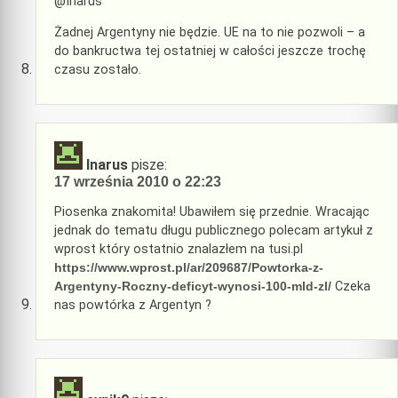
@Inarus
Żadnej Argentyny nie będzie. UE na to nie pozwoli – a
do bankructwa tej ostatniej w całości jeszcze trochę
czasu zostało.
Inarus
pisze:
17 września 2010 o 22:23
Piosenka znakomita! Ubawiłem się przednie. Wracając
jednak do tematu długu publicznego polecam artykuł z
wprost który ostatnio znalazłem na tusi.pl
https://www.wprost.pl/ar/209687/Powtorka-z-
Argentyny-Roczny-deficyt-wynosi-100-mld-zl/
Czeka
nas powtórka z Argentyn ?