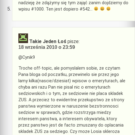
nadzieję że zdążymy się tym zająć zanim dojdziemy do
wpisu #1000. Ten jest dopiero #542…
Takie Jeden Łoś
pisze:
18 września 2010 o 23:59
@Cynik9
Troche off-topic, ale pomyslalem sobie, ze czytam
Pana bloga od poczatku, przewinelo sie przez jego
lamy kilka(nascie/dziesiat) wpisow o emeryturach, ale
chyba ani razu Pan nie pisal nic o emeryturach
sedziowskich i o tym, ze sedziowie nie placa skladek
ZUS. A przeciez to ewidentne przekupstwo ze strony
panstwa wymierzone w naruszenie bezstronnosci
sedziow w sprawach, gdzie rozstrzyga miedzy
interesem panstwa, a interesem obywatela, ktory
przez panstwo jest de facto zmuszany do oplacania
skladek ZUS za sedziego. Czy moze Losia skleroza