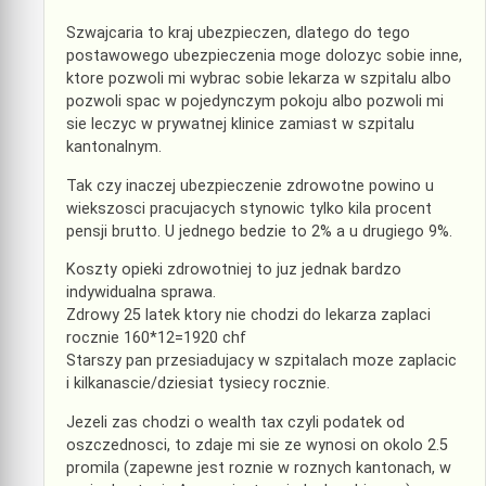
Szwajcaria to kraj ubezpieczen, dlatego do tego
postawowego ubezpieczenia moge dolozyc sobie inne,
ktore pozwoli mi wybrac sobie lekarza w szpitalu albo
pozwoli spac w pojedynczym pokoju albo pozwoli mi
sie leczyc w prywatnej klinice zamiast w szpitalu
kantonalnym.
Tak czy inaczej ubezpieczenie zdrowotne powino u
wiekszosci pracujacych stynowic tylko kila procent
pensji brutto. U jednego bedzie to 2% a u drugiego 9%.
Koszty opieki zdrowotniej to juz jednak bardzo
indywidualna sprawa.
Zdrowy 25 latek ktory nie chodzi do lekarza zaplaci
rocznie 160*12=1920 chf
Starszy pan przesiadujacy w szpitalach moze zaplacic
i kilkanascie/dziesiat tysiecy rocznie.
Jezeli zas chodzi o wealth tax czyli podatek od
oszczednosci, to zdaje mi sie ze wynosi on okolo 2.5
promila (zapewne jest roznie w roznych kantonach, w