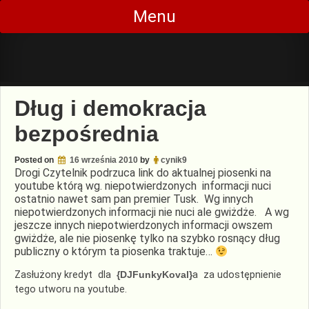
Skip
Menu
to
content
Dług i demokracja
bezpośrednia
Posted on
16 września 2010
by
cynik9
Drogi Czytelnik podrzuca link do aktualnej piosenki na
youtube którą wg. niepotwierdzonych informacji nuci
ostatnio nawet sam pan premier Tusk. Wg innych
niepotwierdzonych informacji nie nuci ale gwiżdże. A wg
jeszcze innych niepotwierdzonych informacji owszem
gwiżdże, ale nie piosenkę tylko na szybko rosnący dług
publiczny o którym ta piosenka traktuje…
Zasłużony kredyt dla
{DJFunkyKoval}
a za udostępnienie
tego utworu na youtube.