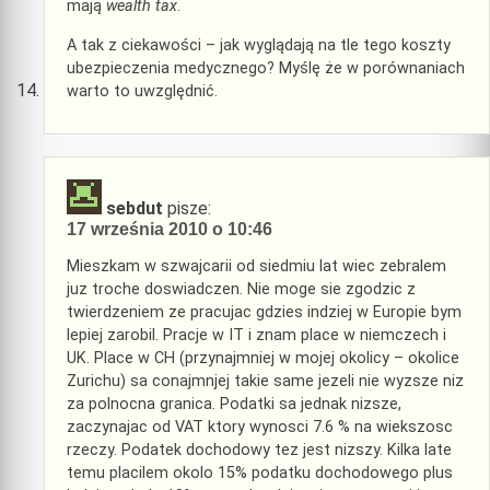
mają
wealth tax
.
A tak z ciekawości – jak wyglądają na tle tego koszty
ubezpieczenia medycznego? Myślę że w porównaniach
warto to uwzględnić.
sebdut
pisze:
17 września 2010 o 10:46
Mieszkam w szwajcarii od siedmiu lat wiec zebralem
juz troche doswiadczen. Nie moge sie zgodzic z
twierdzeniem ze pracujac gdzies indziej w Europie bym
lepiej zarobil. Pracje w IT i znam place w niemczech i
UK. Place w CH (przynajmniej w mojej okolicy – okolice
Zurichu) sa conajmnjej takie same jezeli nie wyzsze niz
za polnocna granica. Podatki sa jednak nizsze,
zaczynajac od VAT ktory wynosci 7.6 % na wiekszosc
rzeczy. Podatek dochodowy tez jest nizszy. Kilka late
temu placilem okolo 15% podatku dochodowego plus