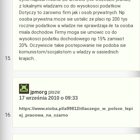
z lokalnymi wladzami co do wysokosci podatkow.
Dotyczy to zarowno firm jak i osob prywatnych. Np
osoba prywatna moze sie ustalic ze placi np 200 tys
rocznie podatkow a wladze nie sprawdzaja ile ta osoba
miala dochodow. Firmy moga sie umowic co do
wysokosci podatku dochodowego np 15% zamiast
20%. Oczywiscie takie postepowanie nie podoba sie
komunistom/socjalistom u wladzy w sasiednich
krajach…
jpmorg
pisze:
17 września 2010 o 09:33
https://www.eioba.pl/a99812/dlaczego_w_polsce_lepi
ej_pracowa_na_czarno