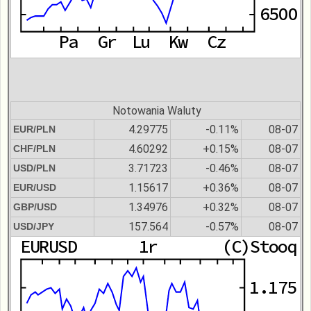
Notowania Waluty
4.29775
-0.11%
08-07
EUR/PLN
4.60292
+0.15%
08-07
CHF/PLN
3.71723
-0.46%
08-07
USD/PLN
1.15617
+0.36%
08-07
EUR/USD
1.34976
+0.32%
08-07
GBP/USD
157.564
-0.57%
08-07
USD/JPY