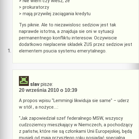
> Nie wiem czy wiesz, że
> prokuratorzy
> mają przywilej zaciągania kredytu
Tys piknie. Ale to niezawislosc sedziow jest tak
naprawde istotna, a znajduja sie oni w sytuacji
permanentnego konfliktu interesow. Oczywiscie
dodatkowo nieplacenie skladek ZUS przez sedziow jest
elementem psucia systemu emerytalnego.
slav
pisze:
20 września 2010 o 10:39
A propos wpisu "Lemmingi likwiduja sie same" – uderz
w stół , a nożyce….:
"Jak zapowiedział szef federalnego MSW, wszyscy
cudzoziemcy mieszkający w Niemczech, a pochodzący
z państw, które nie są członkami Unii Europejskiej, będą
musieli od maja przyszłego roku posiadać specjalną