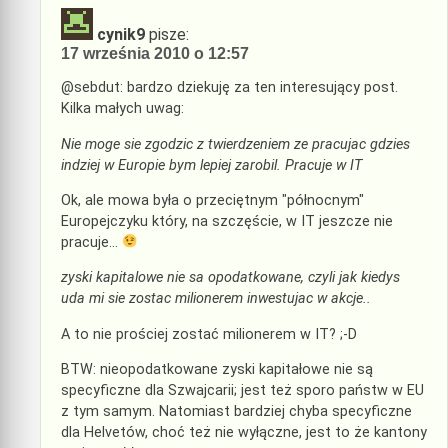
cynik9
pisze:
17 września 2010 o 12:57
@sebdut: bardzo dziekuję za ten interesujący post.
Kilka małych uwag:
Nie moge sie zgodzic z twierdzeniem ze pracujac gdzies
indziej w Europie bym lepiej zarobil. Pracuje w IT
Ok, ale mowa była o przeciętnym "północnym"
Europejczyku który, na szczęście, w IT jeszcze nie
pracuje…
zyski kapitalowe nie sa opodatkowane, czyli jak kiedys
uda mi sie zostac milionerem inwestujac w akcje..
A to nie prościej zostać milionerem w IT? ;-D
BTW: nieopodatkowane zyski kapitałowe nie są
specyficzne dla Szwajcarii; jest też sporo państw w EU
z tym samym. Natomiast bardziej chyba specyficzne
dla Helvetów, choć też nie wyłączne, jest to że kantony