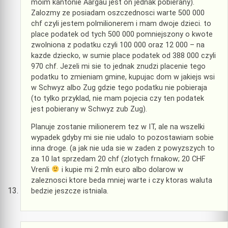
moim kantonie Aargau jest on jednak pobierany).
Zalozmy ze posiadam oszczednosci warte 500 000
chf czyli jestem polmilionerem i mam dwoje dzieci. to
place podatek od tych 500 000 pomniejszony o kwote
zwolniona z podatku czyli 100 000 oraz 12 000 – na
kazde dziecko, w sumie place podatek od 388 000 czyli
970 chf. Jezeli mi sie to jednak znudzi placenie tego
podatku to zmieniam gmine, kupujac dom w jakiejs wsi
w Schwyz albo Zug gdzie tego podatku nie pobieraja
(to tylko przyklad, nie mam pojecia czy ten podatek
jest pobierany w Schwyz zub Zug).
Planuje zostanie milionerem tez w IT, ale na wszelki
wypadek gdyby mi sie nie udalo to pozostawiam sobie
inna droge. (a jak nie uda sie w zaden z powyzszych to
za 10 lat sprzedam 20 chf (zlotych frnakow; 20 CHF
Vrenli
i kupie mi 2 mln euro albo dolarow w
zaleznosci ktore beda mniej warte i czy ktoras waluta
bedzie jeszcze istniala.