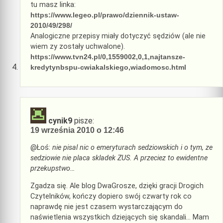
tu masz linka:
https://www.legeo.pl/prawo/dziennik-ustaw-
2010/49/298/
Analogiczne przepisy miały dotyczyć sędziów (ale nie
wiem zy zostały uchwalone).
https://www.tvn24.pl/0,1559002,0,1,najtansze-
kredytynbspu-cwiakalskiego,wiadomosc.html
cynik9
pisze:
19 września 2010 o 12:46
@Łoś:
nie pisal nic o emeryturach sedziowskich i o tym, ze
sedziowie nie placa skladek ZUS. A przeciez to ewidentne
przekupstwo…
Zgadza się. Ale blog DwaGrosze, dzięki gracji Drogich
Czytelników, kończy dopiero swój czwarty rok co
naprawdę nie jest czasem wystarczającym do
naświetlenia wszystkich dziejących się skandali… Mam