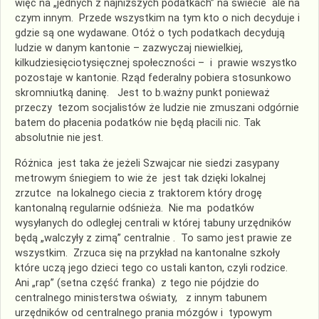
więc na „jednych z najniższych podatkach” na świecie ale na
czym innym. Przede wszystkim na tym kto o nich decyduje i
gdzie są one wydawane. Otóż o tych podatkach decydują
ludzie w danym kantonie – zazwyczaj niewielkiej,
kilkudziesięciotysięcznej społeczności – i prawie wszystko
pozostaje w kantonie. Rząd federalny pobiera stosunkowo
skromniutką daninę. Jest to b.ważny punkt ponieważ
przeczy tezom socjalistów że ludzie nie zmuszani odgórnie
batem do płacenia podatków nie będą płacili nic. Tak
absolutnie nie jest.
Różnica jest taka że jeżeli Szwajcar nie siedzi zasypany
metrowym śniegiem to wie że jest tak dzięki lokalnej
zrzutce na lokalnego ciecia z traktorem który drogę
kantonalną regularnie odśnieża. Nie ma podatków
wysyłanych do odległej centrali w której tabuny urzędników
będą „walczyły z zimą” centralnie . To samo jest prawie ze
wszystkim. Zrzuca się na przykład na kantonalne szkoły
które uczą jego dzieci tego co ustali kanton, czyli rodzice.
Ani „rap” (setna część franka) z tego nie pójdzie do
centralnego ministerstwa oświaty, z innym tabunem
urzędników od centralnego prania mózgów i typowym