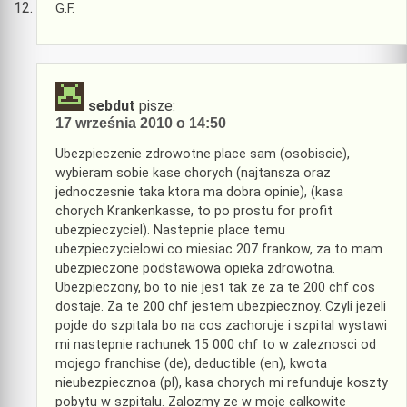
G.F.
sebdut
pisze:
17 września 2010 o 14:50
Ubezpieczenie zdrowotne place sam (osobiscie),
wybieram sobie kase chorych (najtansza oraz
jednoczesnie taka ktora ma dobra opinie), (kasa
chorych Krankenkasse, to po prostu for profit
ubezpieczyciel). Nastepnie place temu
ubezpieczycielowi co miesiac 207 frankow, za to mam
ubezpieczone podstawowa opieka zdrowotna.
Ubezpieczony, bo to nie jest tak ze za te 200 chf cos
dostaje. Za te 200 chf jestem ubezpiecznoy. Czyli jezeli
pojde do szpitala bo na cos zachoruje i szpital wystawi
mi nastepnie rachunek 15 000 chf to w zaleznosci od
mojego franchise (de), deductible (en), kwota
nieubezpiecznoa (pl), kasa chorych mi refunduje koszty
pobytu w szpitalu. Zalozmy ze w moje calkowite