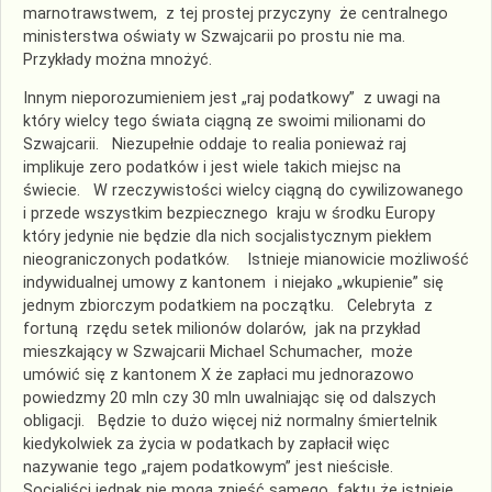
marnotrawstwem, z tej prostej przyczyny że centralnego
ministerstwa oświaty w Szwajcarii po prostu nie ma.
Przykłady można mnożyć.
Innym nieporozumieniem jest „raj podatkowy” z uwagi na
który wielcy tego świata ciągną ze swoimi milionami do
Szwajcarii. Niezupełnie oddaje to realia ponieważ raj
implikuje zero podatków i jest wiele takich miejsc na
świecie. W rzeczywistości wielcy ciągną do cywilizowanego
i przede wszystkim bezpiecznego kraju w środku Europy
który jedynie nie będzie dla nich socjalistycznym piekłem
nieograniczonych podatków. Istnieje mianowicie możliwość
indywidualnej umowy z kantonem i niejako „wkupienie” się
jednym zbiorczym podatkiem na początku. Celebryta z
fortuną rzędu setek milionów dolarów, jak na przykład
mieszkający w Szwajcarii Michael Schumacher, może
umówić się z kantonem X że zapłaci mu jednorazowo
powiedzmy 20 mln czy 30 mln uwalniając się od dalszych
obligacji. Będzie to dużo więcej niż normalny śmiertelnik
kiedykolwiek za życia w podatkach by zapłacił więc
nazywanie tego „rajem podatkowym” jest nieścisłe.
Socjaliści jednak nie mogą znieść samego faktu że istnieje