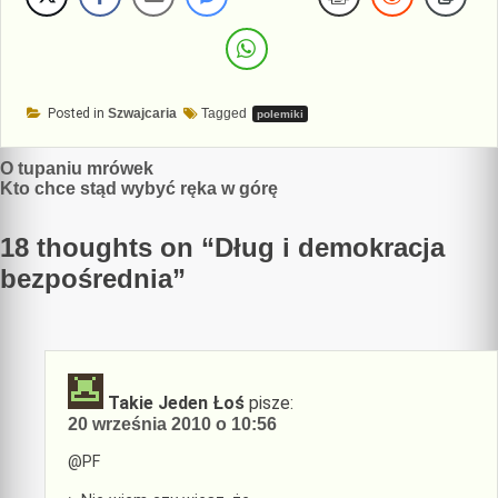
Posted in
Szwajcaria
Tagged
polemiki
Nawigacja
O tupaniu mrówek
Kto chce stąd wybyć ręka w górę
wpisu
18 thoughts on “
Dług i demokracja
bezpośrednia
”
Takie Jeden Łoś
pisze:
20 września 2010 o 10:56
@PF