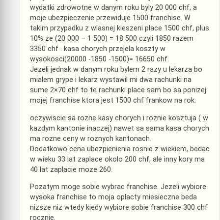
wydatki zdrowotne w danym roku byly 20 000 chf, a
moje ubezpieczenie przewiduje 1500 franchise. W
takim przypadku z wlasnej kieszeni place 1500 chf, plus
10% ze (20 000 – 1 500) = 18 500 czyli 1850 razem
3350 chf . kasa chorych przejela koszty w
wysokosci(20000 -1850 -1500)= 16650 chf.
Jezeli jednak w danym roku bylem 2 razy u lekarza bo
mialem grype i lekarz wystawil mi dwa rachunki na
sume 2×70 chf to te rachunki place sam bo sa ponizej
mojej franchise ktora jest 1500 chf frankow na rok.
oczywiscie sa rozne kasy chorych i roznie kosztuja ( w
kazdym kantonie inaczej) nawet sa sama kasa chorych
ma rozne ceny w roznych kantonach.
Dodatkowo cena ubezpienienia rosnie z wiekiem, bedac
w wieku 33 lat zaplace okolo 200 chf, ale inny kory ma
40 lat zaplacie moze 260.
Pozatym moge sobie wybrac franchise. Jezeli wybiore
wysoka franchise to moja oplacty miesieczne beda
nizsze niz wtedy kiedy wybiore sobie franchise 300 chf
rocznie.