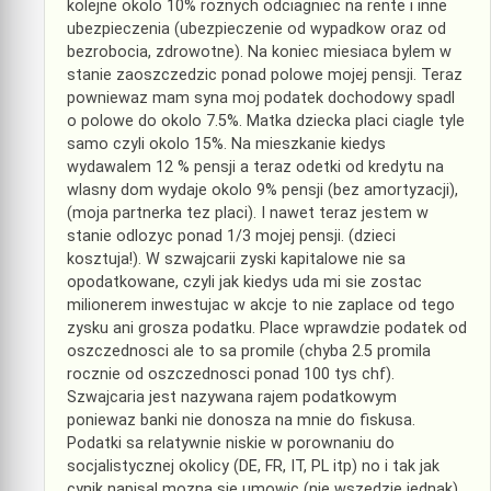
kolejne okolo 10% roznych odciagniec na rente i inne
ubezpieczenia (ubezpieczenie od wypadkow oraz od
bezrobocia, zdrowotne). Na koniec miesiaca bylem w
stanie zaoszczedzic ponad polowe mojej pensji. Teraz
powniewaz mam syna moj podatek dochodowy spadl
o polowe do okolo 7.5%. Matka dziecka placi ciagle tyle
samo czyli okolo 15%. Na mieszkanie kiedys
wydawalem 12 % pensji a teraz odetki od kredytu na
wlasny dom wydaje okolo 9% pensji (bez amortyzacji),
(moja partnerka tez placi). I nawet teraz jestem w
stanie odlozyc ponad 1/3 mojej pensji. (dzieci
kosztuja!). W szwajcarii zyski kapitalowe nie sa
opodatkowane, czyli jak kiedys uda mi sie zostac
milionerem inwestujac w akcje to nie zaplace od tego
zysku ani grosza podatku. Place wprawdzie podatek od
oszczednosci ale to sa promile (chyba 2.5 promila
rocznie od oszczednosci ponad 100 tys chf).
Szwajcaria jest nazywana rajem podatkowym
poniewaz banki nie donosza na mnie do fiskusa.
Podatki sa relatywnie niskie w porownaniu do
socjalistycznej okolicy (DE, FR, IT, PL itp) no i tak jak
cynik napisal mozna sie umowic (nie wszedzie jednak)