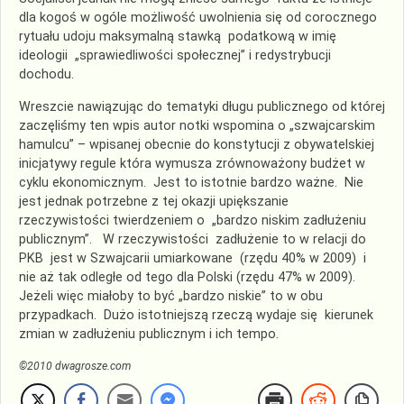
dla kogoś w ogóle możliwość uwolnienia się od corocznego
rytuału udoju maksymalną stawką podatkową w imię
ideologii „sprawiedliwości społecznej” i redystrybucji
dochodu.
Wreszcie nawiązując do tematyki długu publicznego od której
zaczęliśmy ten wpis autor notki wspomina o „szwajcarskim
hamulcu” – wpisanej obecnie do konstytucji z obywatelskiej
inicjatywy regule która wymusza zrównoważony budżet w
cyklu ekonomicznym. Jest to istotnie bardzo ważne. Nie
jest jednak potrzebne z tej okazji upiększanie
rzeczywistości twierdzeniem o „bardzo niskim zadłużeniu
publicznym”. W rzeczywistości zadłużenie to w relacji do
PKB jest w Szwajcarii umiarkowane (rzędu 40% w 2009) i
nie aż tak odległe od tego dla Polski (rzędu 47% w 2009).
Jeżeli więc miałoby to być „bardzo niskie” to w obu
przypadkach. Dużo istotniejszą rzeczą wydaje się kierunek
zmian w zadłużeniu publicznym i ich tempo.
©2010 dwagrosze.com