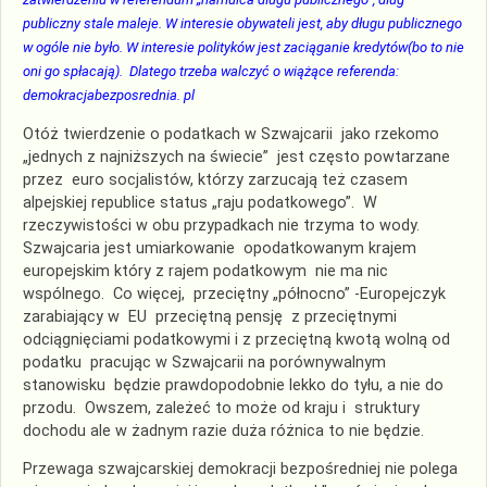
publiczny stale maleje. W interesie obywateli jest, aby długu publicznego
w ogóle nie było. W interesie polityków jest zaciąganie kredytów(bo to nie
oni go spłacają). Dlatego trzeba walczyć o wiążące referenda:
demokracjabezposrednia. pl
Otóż twierdzenie o podatkach w Szwajcarii jako rzekomo
„jednych z najniższych na świecie” jest często powtarzane
przez euro socjalistów, którzy zarzucają też czasem
alpejskiej republice status „raju podatkowego”. W
rzeczywistości w obu przypadkach nie trzyma to wody.
Szwajcaria jest umiarkowanie opodatkowanym krajem
europejskim który z rajem podatkowym nie ma nic
wspólnego. Co więcej, przeciętny „północno” -Europejczyk
zarabiający w EU przeciętną pensję z przeciętnymi
odciągnięciami podatkowymi i z przeciętną kwotą wolną od
podatku pracując w Szwajcarii na porównywalnym
stanowisku będzie prawdopodobnie lekko do tyłu, a nie do
przodu. Owszem, zależeć to może od kraju i struktury
dochodu ale w żadnym razie duża różnica to nie będzie.
Przewaga szwajcarskiej demokracji bezpośredniej nie polega