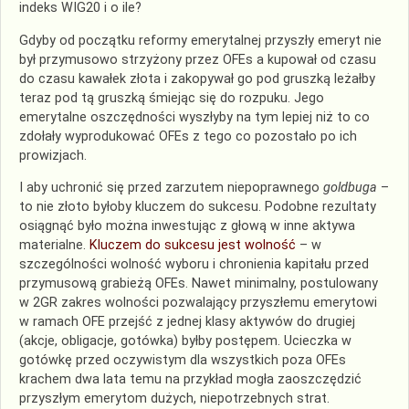
indeks WIG20 i o ile?
Gdyby od początku reformy emerytalnej przyszły emeryt nie
był przymusowo strzyżony przez OFEs a kupował od czasu
do czasu kawałek złota i zakopywał go pod gruszką leżałby
teraz pod tą gruszką śmiejąc się do rozpuku. Jego
emerytalne oszczędności wyszłyby na tym lepiej niż to co
zdołały wyprodukować OFEs z tego co pozostało po ich
prowizjach.
I aby uchronić się przed zarzutem niepoprawnego
goldbuga
–
to nie złoto byłoby kluczem do sukcesu. Podobne rezultaty
osiągnąć było można inwestując z głową w inne aktywa
materialne.
Kluczem do sukcesu jest wolność
– w
szczególności wolność wyboru i chronienia kapitału przed
przymusową grabieżą OFEs. Nawet minimalny, postulowany
w 2GR zakres wolności pozwalający przyszłemu emerytowi
w ramach OFE przejść z jednej klasy aktywów do drugiej
(akcje, obligacje, gotówka) byłby postępem. Ucieczka w
gotówkę przed oczywistym dla wszystkich poza OFEs
krachem dwa lata temu na przykład mogła zaoszczędzić
przyszłym emerytom dużych, niepotrzebnych strat.