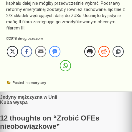
kapitału dalej nie mógłby przedwcześnie wybrać. Podstawy
reformy emerytalnej zostałyby również zachowane, łącznie z
2/3 składek wędrujących dalej do ZUSu. Usunięto by jedynie
mafię II filara zastępując go zmodyfikowanym obecnym
filarem III.
©2010 dwagrosze.com
Posted in
emerytury
Nawigacja
Jedyny mężczyzna w Unii
Kuba wyspa
wpisu
12 thoughts on “
Zrobić OFEs
nieobowiązkowe
”