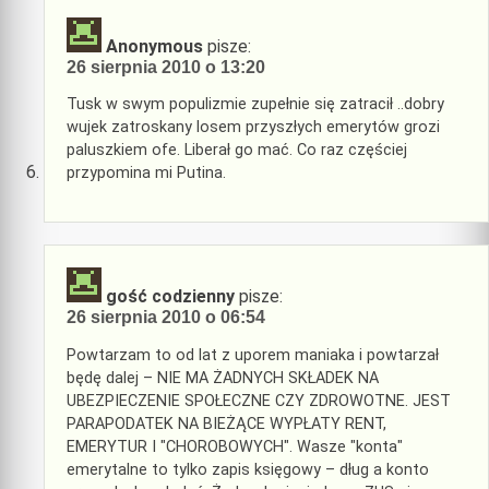
Anonymous
pisze:
26 sierpnia 2010 o 13:20
Tusk w swym populizmie zupełnie się zatracił ..dobry
wujek zatroskany losem przyszłych emerytów grozi
paluszkiem ofe. Liberał go mać. Co raz częściej
przypomina mi Putina.
gość codzienny
pisze:
26 sierpnia 2010 o 06:54
Powtarzam to od lat z uporem maniaka i powtarzał
będę dalej – NIE MA ŻADNYCH SKŁADEK NA
UBEZPIECZENIE SPOŁECZNE CZY ZDROWOTNE. JEST
PARAPODATEK NA BIEŻĄCE WYPŁATY RENT,
EMERYTUR I "CHOROBOWYCH". Wasze "konta"
emerytalne to tylko zapis księgowy – dług a konto