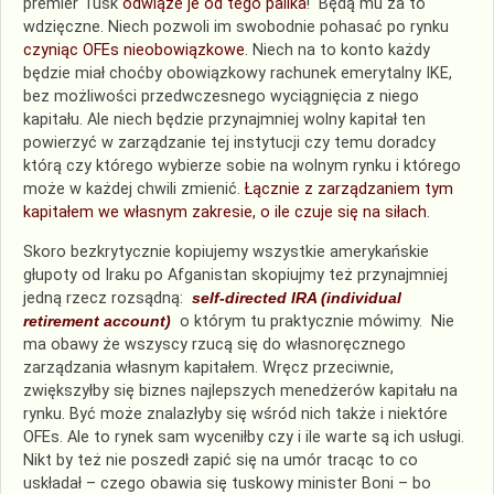
premier Tusk
odwiąże je od tego palika
! Będą mu za to
wdzięczne. Niech pozwoli im swobodnie pohasać po rynku
czyniąc OFEs nieobowiązkowe
. Niech na to konto każdy
będzie miał choćby obowiązkowy rachunek emerytalny IKE,
bez możliwości przedwczesnego wyciągnięcia z niego
kapitału. Ale niech będzie przynajmniej wolny kapitał ten
powierzyć w zarządzanie tej instytucji czy temu doradcy
którą czy którego wybierze sobie na wolnym rynku i którego
może w każdej chwili zmienić.
Łącznie z zarządzaniem tym
kapitałem we własnym zakresie, o ile czuje się na siłach
.
Skoro bezkrytycznie kopiujemy wszystkie amerykańskie
głupoty od Iraku po Afganistan skopiujmy też przynajmniej
jedną rzecz rozsądną:
self-directed IRA (individual
retirement account)
o którym tu praktycznie mówimy. Nie
ma obawy że wszyscy rzucą się do własnoręcznego
zarządzania własnym kapitałem. Wręcz przeciwnie,
zwiększyłby się biznes najlepszych menedżerów kapitału na
rynku. Być może znalazłyby się wśród nich także i niektóre
OFEs. Ale to rynek sam wyceniłby czy i ile warte są ich usługi.
Nikt by też nie poszedł zapić się na umór tracąc to co
uskładał – czego obawia się tuskowy minister Boni – bo