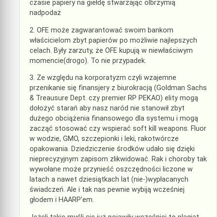
czasie papiery na giełdę stwarzając olbrzymią
nadpodaż
2. OFE może zagwarantować swoim bankom
właścicielom zbyt papierów po możliwie najlepszych
celach. Były zarzuty, że OFE kupują w niewłaściwym
momencie(drogo). To nie przypadek.
3. Ze względu na korporatyzm czyli wzajemne
przenikanie się finansjery z biurokracją (Goldman Sachs
& Treausure Dept. czy premier RP PEKAO) elity mogą
dołożyć starań aby nasz naród nie stanowił zbyt
dużego obciążenia finansowego dla systemu i mogą
zacząć stosować czy wspierać soft kill weapons. Fluor
w wodzie, GMO, szczepionki i leki, rakotwórcze
opakowania. Dziedziczenie środków udało się dzięki
nieprecyzyjnym zapisom zlikwidować. Rak i choroby tak
wywołane może przynieść oszczędności liczone w
latach a nawet dziesiątkach lat (nie-)wypłacanych
świadczeń. Ale i tak nas pewnie wybiją wcześniej
głodem i HAARP'em.