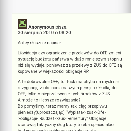
Anonymous
pisze:
30 sierpnia 2010 o 08:20
Antey słusznie napisał.
Likwidacja czy ograniczenie przelewów do OFE zmieni
sytuację budżetu państwa w dużo mniejszym stopniu
niż się wydaje, ponieważ za przelewy z ZUS do OFE są
kupowane w większości obligacje RP.
A te dobrowolne OFE, to Tusk ma chyba na myśli nie
rezygnację z obcinania naszych pensji o składkę do
OFE, tylko o nieprzelewanie tych środków z ZUS.
A może to i lepsze rozwiązanie?
Bo pomyślmy. teraz mamy taki ciąg przepływu
pieniędzy(uproszczając) "Wypłata->zus->Ofe-
>obligacje->budżet->zus->emertury" Obligacje
stanowią faktyczny dług który trzeba spłacić albo
będziemy mieli problemy na skalę grecką.