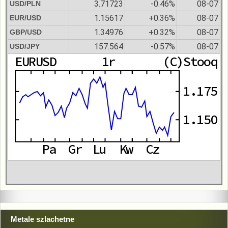
3.71723
-0.46%
08-07
USD/PLN
1.15617
+0.36%
08-07
EUR/USD
1.34976
+0.32%
08-07
GBP/USD
157.564
-0.57%
08-07
USD/JPY
Metale szlachetne