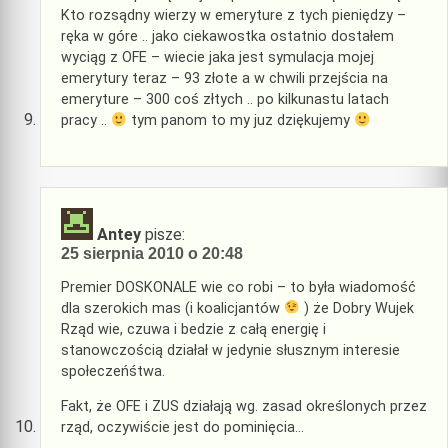
Kto rozsądny wierzy w emeryture z tych pieniędzy –
ręka w góre .. jako ciekawostka ostatnio dostałem
wyciąg z OFE – wiecie jaka jest symulacja mojej
emerytury teraz – 93 złote a w chwili przejścia na
emeryture – 300 coś złtych .. po kilkunastu latach
pracy ..
tym panom to my juz dziękujemy
Antey
pisze:
25 sierpnia 2010 o 20:48
Premier DOSKONALE wie co robi – to była wiadomość
dla szerokich mas (i koalicjantów
) że Dobry Wujek
Rząd wie, czuwa i bedzie z całą energię i
stanowczością działał w jedynie słusznym interesie
społeczeńśtwa.
Fakt, że OFE i ZUS działają wg. zasad określonych przez
rząd, oczywiście jest do pominięcia…