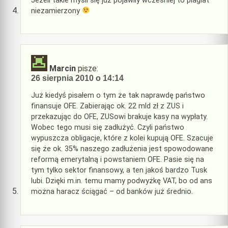
Jeżeli takie myśli się już pojawiły wcześniej to plagiat
niezamierzony
Marcin
pisze:
26 sierpnia 2010 o 14:14
Już kiedyś pisałem o tym że tak naprawdę państwo
finansuje OFE. Zabierając ok. 22 mld zł z ZUS i
przekazując do OFE, ZUSowi brakuje kasy na wypłaty.
Wobec tego musi się zadłużyć. Czyli państwo
wypuszcza obligacje, które z kolei kupują OFE. Szacuje
się że ok. 35% naszego zadłużenia jest spowodowane
reformą emerytalną i powstaniem OFE. Pasie się na
tym tylko sektor finansowy, a ten jakoś bardzo Tusk
lubi. Dzięki m.in. temu mamy podwyżkę VAT, bo od ans
można haracz ściągać – od banków już średnio.