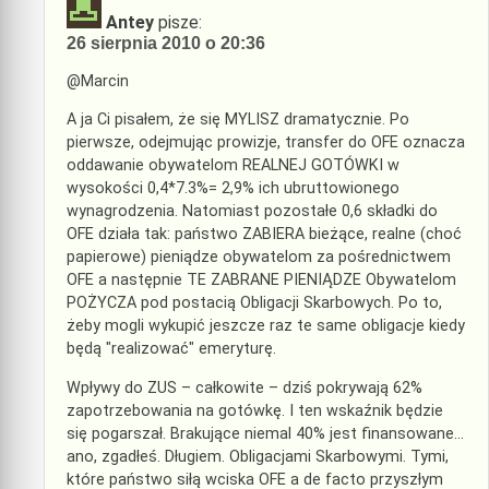
Antey
pisze:
26 sierpnia 2010 o 20:36
@Marcin
A ja Ci pisałem, że się MYLISZ dramatycznie. Po
pierwsze, odejmując prowizje, transfer do OFE oznacza
oddawanie obywatelom REALNEJ GOTÓWKI w
wysokości 0,4*7.3%= 2,9% ich ubruttowionego
wynagrodzenia. Natomiast pozostałe 0,6 składki do
OFE działa tak: państwo ZABIERA bieżące, realne (choć
papierowe) pieniądze obywatelom za pośrednictwem
OFE a następnie TE ZABRANE PIENIĄDZE Obywatelom
POŻYCZA pod postacią Obligacji Skarbowych. Po to,
żeby mogli wykupić jeszcze raz te same obligacje kiedy
będą "realizować" emeryturę.
Wpływy do ZUS – całkowite – dziś pokrywają 62%
zapotrzebowania na gotówkę. I ten wskaźnik będzie
się pogarszał. Brakujące niemal 40% jest finansowane…
ano, zgadłeś. Długiem. Obligacjami Skarbowymi. Tymi,
które państwo siłą wciska OFE a de facto przyszłym