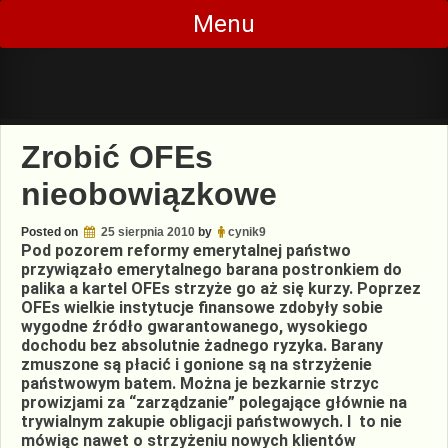
Skip
Menu
to
content
Zrobić OFEs
nieobowiązkowe
Posted on
25 sierpnia 2010
by
cynik9
Pod pozorem reformy emerytalnej państwo
przywiązało emerytalnego barana postronkiem do
palika a kartel OFEs strzyże go aż się kurzy. Poprzez
OFEs wielkie instytucje finansowe zdobyły sobie
wygodne źródło gwarantowanego, wysokiego
dochodu bez absolutnie żadnego ryzyka. Barany
zmuszone są płacić i gonione są na strzyżenie
państwowym batem. Można je bezkarnie strzyc
prowizjami za “zarządzanie” polegające głównie na
trywialnym zakupie obligacji państwowych. I to nie
mówiąc nawet o strzyżeniu nowych klientów