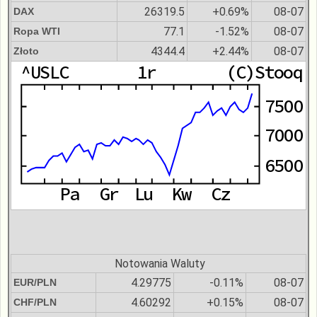
26319.5
+0.69%
08-07
DAX
77.1
-1.52%
08-07
Ropa WTI
4344.4
+2.44%
08-07
Złoto
Notowania Waluty
4.29775
-0.11%
08-07
EUR/PLN
4.60292
+0.15%
08-07
CHF/PLN