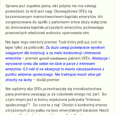
Sprawa jest zupełnie jasna, nikt jedynie nie ma odwagi
powiedzieć że król jest nagi. Obowiązkowe OFEs są
bezsensownym marnotrawstwem kapitału emerytów. Ich
zorganizowana do spółki z państwem sitwa służy wyłącznie
do drenowania kapitału przyszłych emerytów, pozbawiając
prawowitych właścicieli wolności operowania nim.
Nie łapie tego niestety premier Tusk który jeśli już coś to
łapie tylko za półśrodki.
Za dużo uwagi poświęcacie wynikom
osiąganym dla instytucji, a za mało konkurencji i interesowi
emerytów
– premier
groził niedawno
palcem OFEs.
Akwizycja i
wyrywanie rynku dla siebie nie idzie w parze z interesem
emerytów. 0,5 mld zł na akwizycje to kwota nieuzasadniona z
punktu widzenia społecznego. Nie traktujcie moich słów jak
strachy na lachy
– dodał premier.
Nie sądzimy aby OFEs przestraszyły się moralizatorstwa
pana premiera uważając je za cokolwiek innego niż żart. Bo
czym innym jest w końcu wysłużona pokrywka “interesu
społecznego”? Do czorta z nią! Chodzi o konkretny interes
strzyżonych przy paliku na łyso emerytalnych baranów. Niech