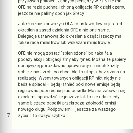
przyszłych pokoleń. Żadnych pieniędzy w ZUS nie ma.
OFE na razie puchną i chłoną obligacje RP dzięki czemu
jeszcze nie palimy opon jak Grecy.
Jak słusznie zauważyła OLA to ustawodawca jest od
określania zasad działania OFE a nie one same.
Delegację ustawową do określania części rzeczy ma
także rada ministrów lub wskazani ministrowie.
OFE nie mogą zostać "spieniężone" bo taka fala
podaży akcji i obligacji zmyłaby rynek. Można te papiery
conajwyżej porozdawać uprawnionym i niech każdy
sobie z nimi zrobi co chce. Ale to utopia, bez szans na
realizację. Wyemitowanych obligacji RP nikt nigdy nie
będzie spłacał – będą istnieć póki nowe emisje będą
regulować poprzednie plus odsetki. Można zabawić się
excelem i sprawdzić ile jeszcze lat to się uda i kiedy
same bieżące odsetki przekroczą zdolność emisji
nowego długu. Podpowiem – jeszcze za waszego
życia. I to dosyć szybko.