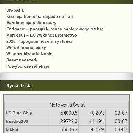
Un-SAFE
Koalicja Epsteina napada na Iran
Eurokomisja a dinozaury
Endgame – początek końca papierowego srebra
Mercosur – EU wykańcza rolnictwo
2026 – apogeum resetu systemu
Wśród nocnej ciszy
W poszukiwaniu Nobla
Reset nadszedł
Powyborcze refleksje
Rynki dzisiaj
Notowania Świat
54000.5
+0.29%
08-07
US Blue Chip
29722.3
+1.19%
08-07
Nasdaq100
65606.7
-0.12%
08-07
Nikkei