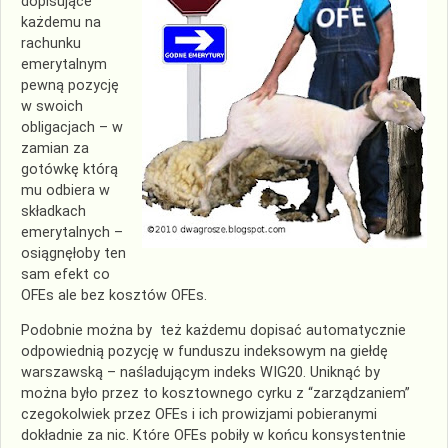
dopisujące
każdemu na
rachunku
emerytalnym
pewną pozycję
w swoich
obligacjach – w
zamian za
gotówkę którą
mu odbiera w
składkach
emerytalnych –
osiągnęłoby ten
sam efekt co
OFEs ale bez kosztów OFEs.
Podobnie można by też każdemu dopisać automatycznie
odpowiednią pozycję w funduszu indeksowym na giełdę
warszawską – naśladującym indeks WIG20. Uniknąć by
można było przez to kosztownego cyrku z “zarządzaniem”
czegokolwiek przez OFEs i ich prowizjami pobieranymi
dokładnie za nic. Które OFEs pobiły w końcu konsystentnie