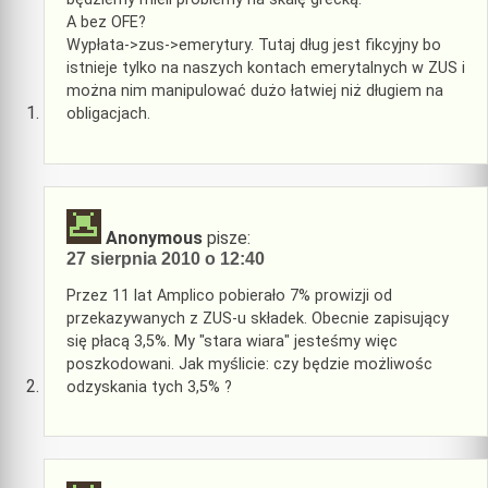
A bez OFE?
Wypłata->zus->emerytury. Tutaj dług jest fikcyjny bo
istnieje tylko na naszych kontach emerytalnych w ZUS i
można nim manipulować dużo łatwiej niż długiem na
obligacjach.
Anonymous
pisze:
27 sierpnia 2010 o 12:40
Przez 11 lat Amplico pobierało 7% prowizji od
przekazywanych z ZUS-u składek. Obecnie zapisujący
się płacą 3,5%. My "stara wiara" jesteśmy więc
poszkodowani. Jak myślicie: czy będzie możliwośc
odzyskania tych 3,5% ?