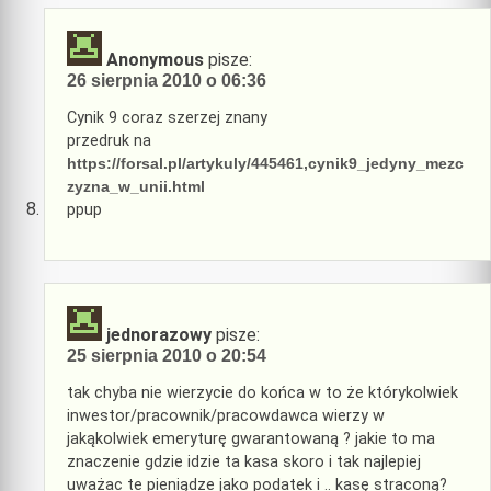
Anonymous
pisze:
26 sierpnia 2010 o 06:36
Cynik 9 coraz szerzej znany
przedruk na
https://forsal.pl/artykuly/445461,cynik9_jedyny_mezc
zyzna_w_unii.html
ppup
jednorazowy
pisze:
25 sierpnia 2010 o 20:54
tak chyba nie wierzycie do końca w to że którykolwiek
inwestor/pracownik/pracowdawca wierzy w
jakąkolwiek emeryturę gwarantowaną ? jakie to ma
znaczenie gdzie idzie ta kasa skoro i tak najlepiej
uważac te pieniądze jako podatek i .. kasę straconą?