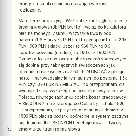
emerytom znakomicie przesuwając w czasie
rozliczenie.
Mam teraz propozycję. Weź sobie zaokrągloną pensję
średnią krajową (3k PLN brutto) i wpisz do kalkulatora
płac na money.pl Zsumuj wszystkie kwoty pod
hasłem ZUS – przy 3k PLN brutto pensja netto to 2.1k
PLN i 960 PLN składki. Jeżeli te 960 PLN to 0,6
zapotrzebowania (średnio) to 100% -> 1600 PLN.
Oznacza to, że aby system ubezpieczeń społecznych
się dopinał przy tak nędznych świadczeniach jak
obecnie musiałbyć jeszcze 600 PLN OBCIĄĆ z pensji
netto – sprowadzając ją tym samym do poziomu 1.5k
PLN czyli 370 EUR NA MIESIĄC. I to przypominam, dla
wynagrodzenia wyższego od ponad połowy pensji w
Polsce… równego rachunku dopina koszt pracodawcy
– 3500 PLN / mc z którego do Ciebie by trafiało 1500…
… i przypominam, że przy tym scenariuszu dopiero z
1500 PLN płacisz podatki pośrednie, a system zaczyna
się dopinać dla OBECNYCH beneficjentów. O Twojej
emeryturze tutaj nie ma słowa…