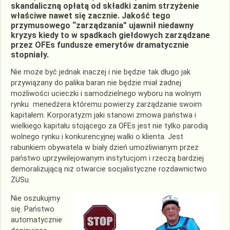
skandaliczną opłatą od składki zanim strzyżenie
właściwe nawet się zacznie. Jakość tego
przymusowego “zarządzania” ujawnił niedawny
kryzys kiedy to w spadkach giełdowych zarządzane
przez OFEs fundusze emerytów dramatycznie
stopniały.
Nie może być jednak inaczej i nie będzie tak długo jak
przywiązany do palika baran nie będzie miał żadnej
możliwości ucieczki i samodzielnego wyboru na wolnym
rynku menedżera któremu powierzy zarządzanie swoim
kapitałem. Korporatyzm jaki stanowi zmowa państwa i
wielkiego kapitału stojącego za OFEs jest nie tylko parodią
wolnego rynku i konkurencyjnej walki o klienta. Jest
rabunkiem obywatela w biały dzień umożliwianym przez
państwo uprzywilejowanym instytucjom i rzeczą bardziej
demoralizującą niż otwarcie socjalistyczne rozdawnictwo
ZUSu.
Nie oszukujmy
się. Państwo
automatycznie