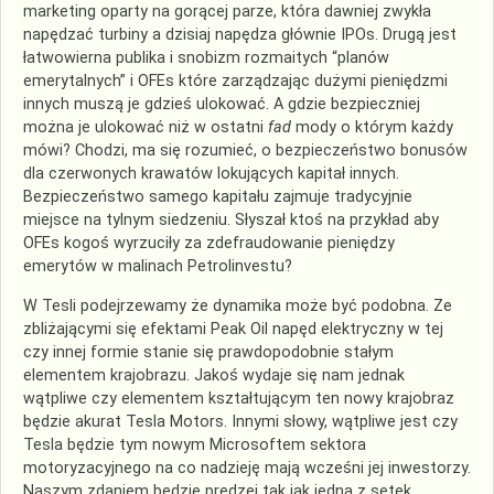
marketing oparty na gorącej parze, która dawniej zwykła
napędzać turbiny a dzisiaj napędza głównie IPOs. Drugą jest
łatwowierna publika i snobizm rozmaitych “planów
emerytalnych” i OFEs które zarządzając dużymi pieniędzmi
innych muszą je gdzieś ulokować. A gdzie bezpieczniej
można je ulokować niż w ostatni
fad
mody o którym każdy
mówi? Chodzi, ma się rozumieć, o bezpieczeństwo bonusów
dla czerwonych krawatów lokujących kapitał innych.
Bezpieczeństwo samego kapitału zajmuje tradycyjnie
miejsce na tylnym siedzeniu. Słyszał ktoś na przykład aby
OFEs kogoś wyrzuciły za zdefraudowanie pieniędzy
emerytów w malinach Petrolinvestu?
W Tesli podejrzewamy że dynamika może być podobna. Ze
zbliżającymi się efektami Peak Oil napęd elektryczny w tej
czy innej formie stanie się prawdopodobnie stałym
elementem krajobrazu. Jakoś wydaje się nam jednak
wątpliwe czy elementem kształtującym ten nowy krajobraz
będzie akurat Tesla Motors. Innymi słowy, wątpliwe jest czy
Tesla będzie tym nowym Microsoftem sektora
motoryzacyjnego na co nadzieję mają wcześni jej inwestorzy.
Naszym zdaniem będzie prędzej tak jak jedna z setek