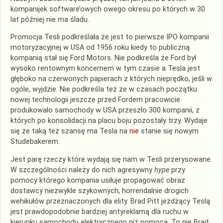
kompanijek software’owych owego okresu po których w 30
lat później nie ma śladu.
Promocja Tesli podkreślała że jest to pierwsze IPO kompanii
motoryzacyjnej w USA od 1956 roku kiedy to publiczną
kompanią stał się Ford Motors. Nie podkreśla że Ford był
wysoko rentownym koncernem w tym czasie a Tesla jest
głęboko na czerwonych papierach z których nieprędko, jeśli w
ogóle, wyjdzie. Nie podkreśla też że w czasach początku
nowej technologii jeszcze przed Fordem pracowicie
produkowało samochody w USA przeszło 300 kompanii, z
których po konsolidacji na placu boju pozostały trzy. Wydaje
się że taką też szansę ma Tesla na
nie
stanie się nowym
Studebakerem.
Jest parę rzeczy które wydają się nam w Tesli przerysowane.
W szczególności należy do nich agresywny
hype
przy
pomocy którego kompania usiłuje propagować obraz
dostawcy niezwykle szykownych, horrendalnie drogich
wehikułów przeznaczonych dla elity. Brad Pitt jeżdżący Teslą
jest prawdopodobnie bardziej antyreklamą dla ruchu w
kierunku samochodu elektrycznego niż pomocą. To nie Brad