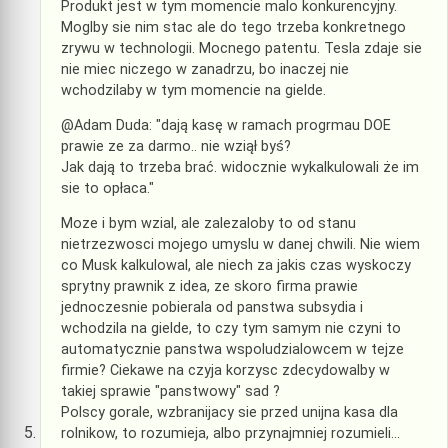
Produkt jest w tym momencie malo konkurencyjny.
Moglby sie nim stac ale do tego trzeba konkretnego
zrywu w technologii. Mocnego patentu. Tesla zdaje sie
nie miec niczego w zanadrzu, bo inaczej nie
wchodzilaby w tym momencie na gielde.
@Adam Duda: "dają kasę w ramach progrmau DOE
prawie ze za darmo.. nie wziął byś?
Jak dają to trzeba brać. widocznie wykalkulowali że im
sie to opłaca."
Moze i bym wzial, ale zalezaloby to od stanu
nietrzezwosci mojego umyslu w danej chwili. Nie wiem
co Musk kalkulowal, ale niech za jakis czas wyskoczy
sprytny prawnik z idea, ze skoro firma prawie
jednoczesnie pobierala od panstwa subsydia i
wchodzila na gielde, to czy tym samym nie czyni to
automatycznie panstwa wspoludzialowcem w tejze
firmie? Ciekawe na czyja korzysc zdecydowalby w
takiej sprawie "panstwowy" sad ?
Polscy gorale, wzbranijacy sie przed unijna kasa dla
rolnikow, to rozumieja, albo przynajmniej rozumieli…