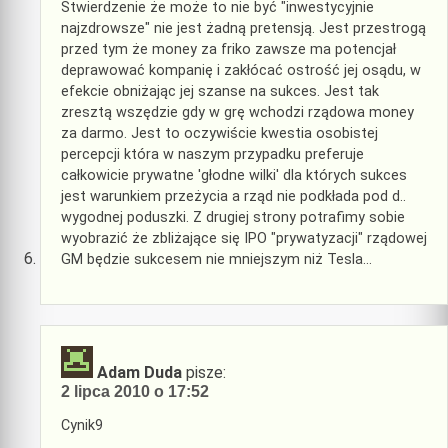
Stwierdzenie że może to nie być "inwestycyjnie
najzdrowsze" nie jest żadną pretensją. Jest przestrogą
przed tym że money za friko zawsze ma potencjał
deprawować kompanię i zakłócać ostrość jej osądu, w
efekcie obniżając jej szanse na sukces. Jest tak
zresztą wszędzie gdy w grę wchodzi rządowa money
za darmo. Jest to oczywiście kwestia osobistej
percepcji która w naszym przypadku preferuje
całkowicie prywatne 'głodne wilki' dla których sukces
jest warunkiem przeżycia a rząd nie podkłada pod d..
wygodnej poduszki. Z drugiej strony potrafimy sobie
wyobrazić że zbliżające się IPO "prywatyzacji" rządowej
GM będzie sukcesem nie mniejszym niż Tesla…
Adam Duda
pisze:
2 lipca 2010 o 17:52
Cynik9