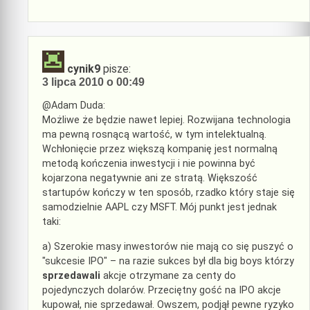
cynik9
pisze:
3 lipca 2010 o 00:49
@Adam Duda:
Możliwe że będzie nawet lepiej. Rozwijana technologia
ma pewną rosnącą wartość, w tym intelektualną.
Wchłonięcie przez większą kompanię jest normalną
metodą kończenia inwestycji i nie powinna być
kojarzona negatywnie ani ze stratą. Większość
startupów kończy w ten sposób, rzadko który staje się
samodzielnie AAPL czy MSFT. Mój punkt jest jednak
taki:
a) Szerokie masy inwestorów nie mają co się puszyć o
"sukcesie IPO" – na razie sukces był dla big boys którzy
sprzedawali
akcje otrzymane za centy do
pojedynczych dolarów. Przeciętny gość na IPO akcje
kupował, nie sprzedawał. Owszem, podjął pewne ryzyko