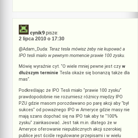
cynik9
pisze:
2 lipca 2010 o 17:30
@Adam_Duda:
Teraz tesla mówisz żeby nie kupować a
IPO tesli miało w pewnym momencie prawie 100 zysku.
Mówię wyraźnie cyt. "O wiele mniej pewne jest czy
w
dłuższym terminie
Tesla okaże się bonanzą także dla
mas".
Podkreślając że IPO Tesli miało "prawie 100 zysku"
prawdopodobnie nie rozumiesz różnicy między IPO
PZU gdzie masom porozdawano po parę akcji aby "był
sukces" od poważnego IPO w Ameryce gdzie masy nie
mają szans dopchać się na IPO tak aby te "100%
zysku" zainkasować. Jest tak m.in. dlatego że w
Ameryce oferowanie niepublicznych akcji szerokiej
publice jest ściśle regulowane przepisami i w wielu