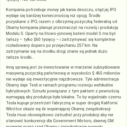
Kompania potrzebuje
money
jak kania deszczu, stąd jej IPO
wydaje się bardziej koniecznością niż opcją. Środki
pozyskane z IPO, razem z olbrzymią pożyczką federalną od
Obamy kompania planuje przeznaczyć na rozwój i produkcję
Modelu S. Oparty na litowo-jonowej baterii model S ma być
tańszy – tylko $60 tysięcy – i zatrzymywać się kompletnie
rozładowany dopiero po przejechaniu 257 km. Na
zatrzymanie się na środku drogi znane są jednak dużo
tańsze środki…
Inną sprawą jest że inwestowanie w marzenie subsydiowane
masywną pożyczką państwową w wysokości $ 465 milionów
nie wydaje się inwestycyjnie najzdrowsze. Tyle administracja
Obamy daje Tesli w ramach programu rozwoju wehikułów
hybrydowych. Sznurki powiązane z tym paktem z pewnością
wymagają aby produkcja była lokalna. To by wyjaśniało czemu
Tesla kupuje przestrzeń fabryczną w super drogiej Kalifornii.
Wkrótce okaże się ile wspierającej Obamę związkokracji
Tesla musi obowiązkowo zatrudnić przy produkcji aby nie
stanowić konkurencji dla Government Motors, dawnej GM
przejętej przez rząd Obamy i związkokrację pospołu.