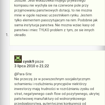
zlodziei. Jesli wskazowka mojego prywatnego
kompasu nie wychyla sie na czerwone pole przy
przyjmowaniu panstwowych dotacji, to nie mozna
mnie w ogole nazwac uczestnikiem rynku. Jestem
tylko elementem pasozytujacym na nim. Podobnie jak
sama instytucja panstwa. Nie mozna wziac kasy od
panstwa i miec TYLKO problem z tym, ze sie innych
okradlo.
cynik9
pisze:
3 lipca 2010 o 21:22
@Para-Site:
Nie przeczę że w powszechnym socjalistycznym
schamieniu i rozluźnieniu pryncypiów niektórzy
inwestorzy mają trudności w rozróżnianiu zysku od
strat, negatywnego cash flow od pozytywnego, ukrytej
państwowej manufaktury od wolnorynkowego
przedsiębiorstwa, autentycznej konkurencji od