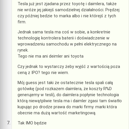
Tesla już jest zjadana przez toyotę i daimlera, także
nie wróże jej jakiejś samodzielnej działalności. Prędzej
czy później bedzie to marka albo i nie którejś z tych
firm.
Jednak sama tesla ma coś w sobie, a konkretnie
technologię kontrolera baterii i doświadczenie w
wprowadzeniu samochodu w pełni elektrycznego na
rynek.
Tego nie ma ani deimler ani toyota
Czy jednak to wystarczy żeby wyjść z wartością poza
ceną z IPO? tego nie wiem.
Mój guess jest taki że ostatecznie tesla spali całą
gotówkę (pod rozkazem daimlera, że koszty R%D
generujemy w tesli), do daimlera popłynie technologia
którą niewątpliwie tesla ma i daimler zgasi tam światło
kupując po drodze prawa do marki firmy. marki która
obecnie ma dużą wartość marketingową.
Tak IMO będzie