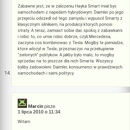
Zabawne jest, ze w zalozeniu Hayka Smart mial byc
samochodem z napedem hybrydowym. Daimler po jego
przejeciu odszedl od tego zamyslu i wypuscil Smarty z
klasycznym silnikiem, na produkcji ktorych ponosi
straty. A teraz, zamiast sobie dac spokoj z zabawkami
i robic to, co umie robic dobrze, czyli Mercedesa,
zaczyna cos kombinowac z Tesla. Moglby te pieniadze,
ktore wlozyl w Tesle, przeznaczyc na przekupienie
"zielonych" politykow. A jakby bylo malo, to moglby
sprzedac na to jeszcze dla nich Smarta. Wszyscy
byliby zadowoleni: Daimler, konsumenci w prawdziwych
samochodach i sami politycy.
Marcin
pisze:
1 lipca 2010 o 11:34
Witam.