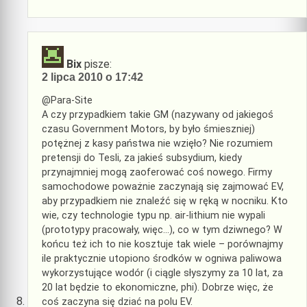
Bix
pisze:
2 lipca 2010 o 17:42
@Para-Site
A czy przypadkiem takie GM (nazywany od jakiegoś
czasu Government Motors, by było śmieszniej)
potężnej z kasy państwa nie wzięło? Nie rozumiem
pretensji do Tesli, za jakieś subsydium, kiedy
przynajmniej mogą zaoferować coś nowego. Firmy
samochodowe poważnie zaczynają się zajmować EV,
aby przypadkiem nie znaleźć się w ręką w nocniku. Kto
wie, czy technologie typu np. air-lithium nie wypali
(prototypy pracowały, więc…), co w tym dziwnego? W
końcu też ich to nie kosztuje tak wiele – porównajmy
ile praktycznie utopiono środków w ogniwa paliwowa
wykorzystujące wodór (i ciągle słyszymy za 10 lat, za
20 lat będzie to ekonomiczne, phi). Dobrze więc, że
coś zaczyna się dziać na polu EV.