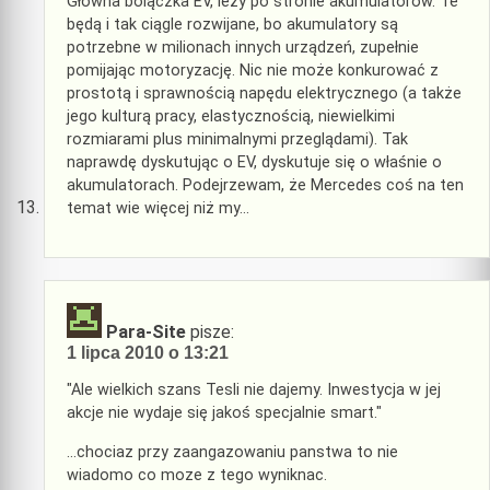
Główna bolączka EV, leży po stronie akumulatorów. Te
będą i tak ciągle rozwijane, bo akumulatory są
potrzebne w milionach innych urządzeń, zupełnie
pomijając motoryzację. Nic nie może konkurować z
prostotą i sprawnością napędu elektrycznego (a także
jego kulturą pracy, elastycznością, niewielkimi
rozmiarami plus minimalnymi przeglądami). Tak
naprawdę dyskutując o EV, dyskutuje się o właśnie o
akumulatorach. Podejrzewam, że Mercedes coś na ten
temat wie więcej niż my…
Para-Site
pisze:
1 lipca 2010 o 13:21
"Ale wielkich szans Tesli nie dajemy. Inwestycja w jej
akcje nie wydaje się jakoś specjalnie smart."
…chociaz przy zaangazowaniu panstwa to nie
wiadomo co moze z tego wyniknac.