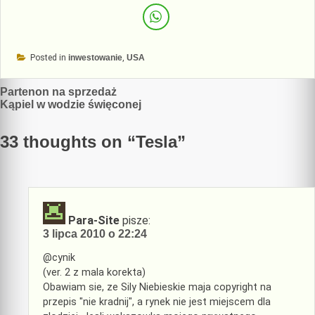
Posted in
inwestowanie
,
USA
Nawigacja
Partenon na sprzedaż
Kąpiel w wodzie święconej
wpisu
33 thoughts on “
Tesla
”
Para-Site
pisze:
3 lipca 2010 o 22:24
@cynik
(ver. 2 z mala korekta)
Obawiam sie, ze Sily Niebieskie maja copyright na
przepis "nie kradnij", a rynek nie jest miejscem dla