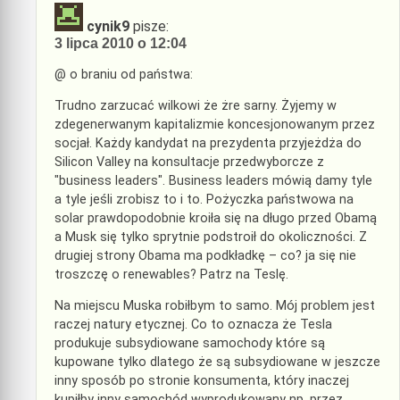
cynik9
pisze:
3 lipca 2010 o 12:04
@ o braniu od państwa:
Trudno zarzucać wilkowi że żre sarny. Żyjemy w
zdegenerwanym kapitalizmie koncesjonowanym przez
socjał. Każdy kandydat na prezydenta przyjeżdża do
Silicon Valley na konsultacje przedwyborcze z
"business leaders". Business leaders mówią damy tyle
a tyle jeśli zrobisz to i to. Pożyczka państwowa na
solar prawdopodobnie kroiła się na długo przed Obamą
a Musk się tylko sprytnie podstroił do okoliczności. Z
drugiej strony Obama ma podkładkę – co? ja się nie
troszczę o renewables? Patrz na Teslę.
Na miejscu Muska robiłbym to samo. Mój problem jest
raczej natury etycznej. Co to oznacza że Tesla
produkuje subsydiowane samochody które są
kupowane tylko dlatego że są subsydiowane w jeszcze
inny sposób po stronie konsumenta, który inaczej
kupiłby inny samochód wyprodukowany np. przez