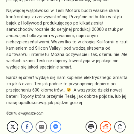
Najwięcej wątpliwości w Tesli Motors budzi właśnie skala
konfrontacji z rzeczywistością. Przejście od butiku w stylu
bajek z Hollywood produkującego po kilkadziesiąt
samochodów rocznie do seryjnej produkcji 20000 sztuk
per
annum
jest olbrzymim wyzwaniem, najeżonym
niebezpieczeństwami. Wszystko to w drogiej Kalifornii, o rzut
kamieniem od Silicon Valley i pod wodzą eksperta od
software’u i internetu. Można oczywiście i tak, czemu nie. Ale
wielkich szans Tesli nie dajemy. Inwestycja w jej akcje nie
wydaje się jakoś specjalnie
smart
.
Bardziej
smart
wydaje się nam kupienie elektrycznego Smarta
za jakiś czas. Ten jak padnie to przynajmniej dopiero po
przejechaniu 600 kilometrów…
A wszystko dzięki nowej
baterii Toyoty która przejmie Teslę, jak dobrze pójdzie, lub jej
masę upadłościową, jak pójdzie gorzej.
©2010 dwagrosze.com