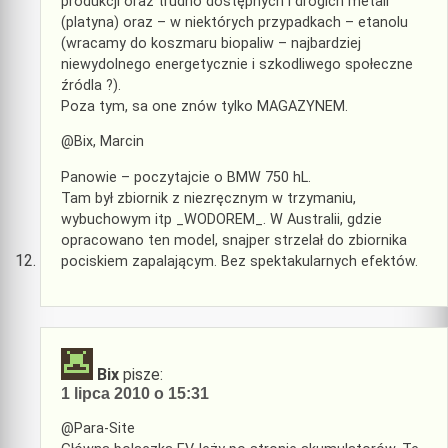
produkcji oraz trudno dostępnych i drogich metali
(platyna) oraz – w niektórych przypadkach – etanolu
(wracamy do koszmaru biopaliw – najbardziej
niewydolnego energetycznie i szkodliwego społeczne
źródla ?).
Poza tym, sa one znów tylko MAGAZYNEM.
@Bix, Marcin
Panowie – poczytajcie o BMW 750 hL.
Tam był zbiornik z niezręcznym w trzymaniu,
wybuchowym itp _WODOREM_. W Australii, gdzie
opracowano ten model, snajper strzelał do zbiornika
pociskiem zapalającym. Bez spektakularnych efektów.
Bix
pisze:
1 lipca 2010 o 15:31
@Para-Site