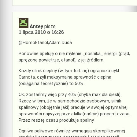
Antey
pisze:
1 lipca 2010 o 16:26
@HomoEtanol,Adam Duda
Ponownie apeluję o nie mylenie _nośnika_ energii (prąd,
sprężone powietrze, etanol), z jej źródłem.
Każdy silnik cieplny (w tym turbinę) ogranicza cykl
Carnota, czyli maksymalna sprawność cieplna
(osiągalna teoretycznie) to 50%.
Ok, zostańmy więc przy 40% (chyba max dla diesli).
Rzecz w tym, że w samochodzie osobowym, silnik
spalinowy (obojętnie jaki) pracuje w swojej optymalnej
sprawności najwyżej przez kilka(naście) procent czasu.
Przez resztę czasu produkuje spaliny.
Ogniwa paliwowe również wymagają skomplikowanej