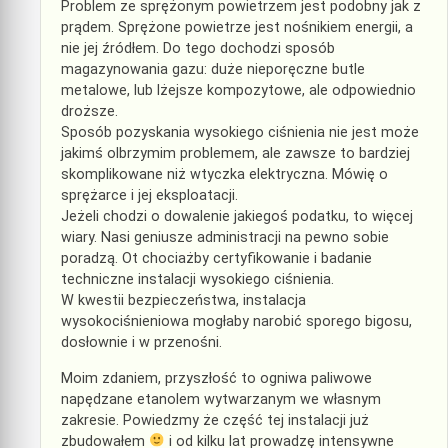
Problem ze sprężonym powietrzem jest podobny jak z
prądem. Sprężone powietrze jest nośnikiem energii, a
nie jej źródłem. Do tego dochodzi sposób
magazynowania gazu: duże nieporęczne butle
metalowe, lub lżejsze kompozytowe, ale odpowiednio
droższe.
Sposób pozyskania wysokiego ciśnienia nie jest może
jakimś olbrzymim problemem, ale zawsze to bardziej
skomplikowane niż wtyczka elektryczna. Mówię o
sprężarce i jej eksploatacji.
Jeżeli chodzi o dowalenie jakiegoś podatku, to więcej
wiary. Nasi geniusze administracji na pewno sobie
poradzą. Ot chociażby certyfikowanie i badanie
techniczne instalacji wysokiego ciśnienia.
W kwestii bezpieczeństwa, instalacja
wysokociśnieniowa mogłaby narobić sporego bigosu,
dosłownie i w przenośni.
Moim zdaniem, przyszłość to ogniwa paliwowe
napędzane etanolem wytwarzanym we własnym
zakresie. Powiedzmy że część tej instalacji już
zbudowałem
i od kilku lat prowadzę intensywne