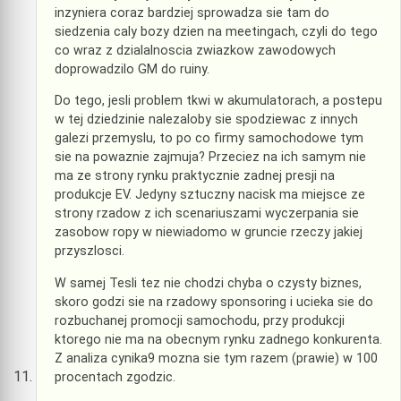
inzyniera coraz bardziej sprowadza sie tam do
siedzenia caly bozy dzien na meetingach, czyli do tego
co wraz z dzialalnoscia zwiazkow zawodowych
doprowadzilo GM do ruiny.
Do tego, jesli problem tkwi w akumulatorach, a postepu
w tej dziedzinie nalezaloby sie spodziewac z innych
galezi przemyslu, to po co firmy samochodowe tym
sie na powaznie zajmuja? Przeciez na ich samym nie
ma ze strony rynku praktycznie zadnej presji na
produkcje EV. Jedyny sztuczny nacisk ma miejsce ze
strony rzadow z ich scenariuszami wyczerpania sie
zasobow ropy w niewiadomo w gruncie rzeczy jakiej
przyszlosci.
W samej Tesli tez nie chodzi chyba o czysty biznes,
skoro godzi sie na rzadowy sponsoring i ucieka sie do
rozbuchanej promocji samochodu, przy produkcji
ktorego nie ma na obecnym rynku zadnego konkurenta.
Z analiza cynika9 mozna sie tym razem (prawie) w 100
procentach zgodzic.