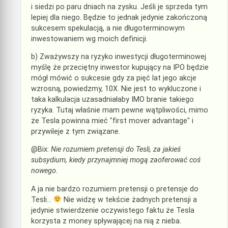
i siedzi po paru dniach na zysku. Jeśli je sprzeda tym
lepiej dla niego. Będzie to jednak jedynie zakończoną
sukcesem spekulacją, a nie długoterminowym
inwestowaniem wg moich definicji.
b) Zważywszy na ryzyko inwestycji długoterminowej
myślę że przeciętny inwestor kupujący na IPO będzie
mógł mówić o sukcesie gdy za pięć lat jego akcje
wzrosną, powiedzmy, 10X. Nie jest to wykluczone i
taka kalkulacja uzasadniałaby IMO branie takiego
ryzyka. Tutaj właśnie mam pewne wątpliwości, mimo
że Tesla powinna mieć "first mover advantage" i
przywileje z tym związane.
@Bix:
Nie rozumiem pretensji do Tesli, za jakieś
subsydium, kiedy przynajmniej mogą zaoferować coś
nowego.
A ja nie bardzo rozumiem pretensji o pretensje do
Tesli…
Nie widzę w tekście żadnych pretensji a
jedynie stwierdzenie oczywistego faktu że Tesla
korzysta z money spływającej na nią z nieba.