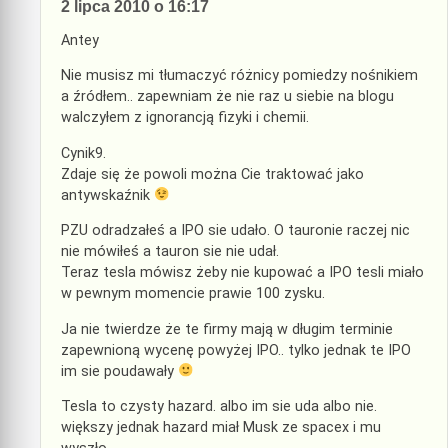
2 lipca 2010 o 16:17
Antey
Nie musisz mi tłumaczyć różnicy pomiedzy nośnikiem
a źródłem.. zapewniam że nie raz u siebie na blogu
walczyłem z ignorancją fizyki i chemii.
Cynik9.
Zdaje się że powoli można Cie traktować jako
antywskaźnik
PZU odradzałeś a IPO sie udało. O tauronie raczej nic
nie mówiłeś a tauron sie nie udał.
Teraz tesla mówisz żeby nie kupować a IPO tesli miało
w pewnym momencie prawie 100 zysku.
Ja nie twierdze że te firmy mają w długim terminie
zapewnioną wycenę powyżej IPO.. tylko jednak te IPO
im sie poudawały
Tesla to czysty hazard. albo im sie uda albo nie.
większy jednak hazard miał Musk ze spacex i mu