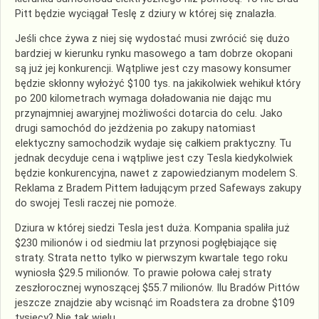
Pitt będzie wyciągał Teslę z dziury w której się znalazła.
Jeśli chce żywa z niej się wydostać musi zwrócić się dużo
bardziej w kierunku rynku masowego a tam dobrze okopani
są już jej konkurencji. Wątpliwe jest czy masowy konsumer
będzie skłonny wyłożyć $100 tys. na jakikolwiek wehikuł który
po 200 kilometrach wymaga doładowania nie dając mu
przynajmniej awaryjnej możliwości dotarcia do celu. Jako
drugi samochód do jeżdżenia po zakupy natomiast
elektyczny samochodzik wydaje się całkiem praktyczny. Tu
jednak decyduje cena i wątpliwe jest czy Tesla kiedykolwiek
będzie konkurencyjna, nawet z zapowiedzianym modelem S.
Reklama z Bradem Pittem ładującym przed Safeways zakupy
do swojej Tesli raczej nie pomoże.
Dziura w której siedzi Tesla jest duża. Kompania spaliła już
$230 milionów i od siedmiu lat przynosi pogłębiające się
straty. Strata netto tylko w pierwszym kwartale tego roku
wyniosła $29.5 milionów. To prawie połowa całej straty
zeszłorocznej wynoszącej $55.7 milionów. Ilu Bradów Pittów
jeszcze znajdzie aby wcisnąć im Roadstera za drobne $109
tysięcy? Nie tak wielu.