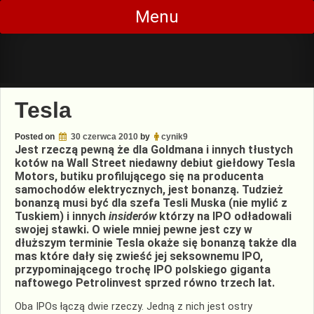
Skip
Menu
to
content
Tesla
Posted on
30 czerwca 2010
by
cynik9
Jest rzeczą pewną że dla Goldmana i innych tłustych
kotów na Wall Street niedawny debiut giełdowy Tesla
Motors, butiku profilującego się na producenta
samochodów elektrycznych, jest bonanzą. Tudzież
bonanzą musi być dla szefa Tesli Muska (nie mylić z
Tuskiem) i innych
insiderów
którzy na IPO odładowali
swojej stawki. O wiele mniej pewne jest czy w
dłuższym terminie Tesla okaże się bonanzą także dla
mas które dały się zwieść jej seksownemu IPO,
przypominającego trochę IPO polskiego giganta
naftowego Petrolinvest sprzed równo trzech lat.
Oba IPOs łączą dwie rzeczy. Jedną z nich jest ostry