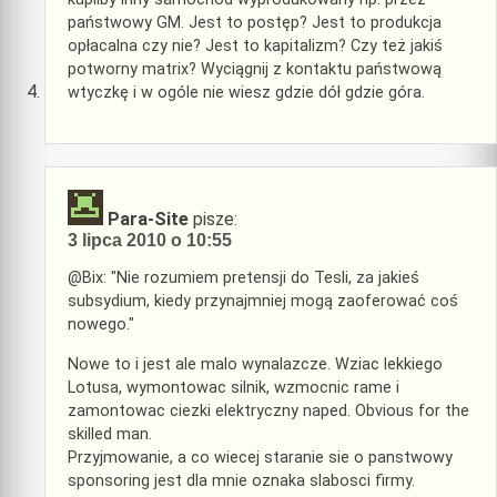
państwowy GM. Jest to postęp? Jest to produkcja
opłacalna czy nie? Jest to kapitalizm? Czy też jakiś
potworny matrix? Wyciągnij z kontaktu państwową
wtyczkę i w ogóle nie wiesz gdzie dół gdzie góra.
Para-Site
pisze:
3 lipca 2010 o 10:55
@Bix: "Nie rozumiem pretensji do Tesli, za jakieś
subsydium, kiedy przynajmniej mogą zaoferować coś
nowego."
Nowe to i jest ale malo wynalazcze. Wziac lekkiego
Lotusa, wymontowac silnik, wzmocnic rame i
zamontowac ciezki elektryczny naped. Obvious for the
skilled man.
Przyjmowanie, a co wiecej staranie sie o panstwowy
sponsoring jest dla mnie oznaka slabosci firmy.