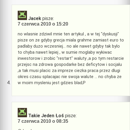
Jacek
pisze:
7 czerwca 2010 o 15:20
no wlasnie zdziwil mnie ten artykul , a w tej "dyskusji"
pisze on ze gdyby grecja miala grahme zamiast euro to
padlaby duzo wczesniej… no ale nawet gdyby tak bylo
to chyba nawet lepiej , w sumie moglaby wykiwac
inwestorow i zrobic "restart" waluty ,a po tym restarcie
przejsc na zdrowa gospodarke bez deficytow i socjalu
,a tak musi placic za impreze ciezka praca przez dlugi
okres czasu splacajac nie swoja walute … no chyba ze
w moim mysleniu jest gdzies blad;P
Takie Jeden Łoś
pisze:
7 czerwca 2010 o 08:35