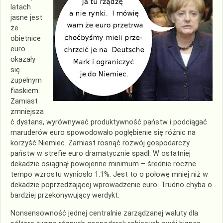
latach
jasne jest
że
obietnice
euro
okazały
się
zupełnym
fiaskiem.
Zamiast
zmniejsza
ć dystans, wyrównywać produktywność państw i podciągać
maruderów euro spowodowało pogłębienie się różnic na
korzyść Niemiec. Zamiast rosnąć rozwój gospodarczy
państw w strefie euro dramatycznie spadł. W ostatniej
dekadzie osiągnął powojenne minimum – średnie roczne
tempo wzrostu wyniosło 1.1%. Jest to o połowę mniej niż w
dekadzie poprzedzającej wprowadzenie euro. Trudno chyba o
bardziej przekonywujący werdykt.
Nonsensowność jednej centralnie zarządzanej waluty dla