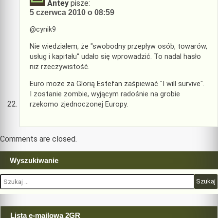
Antey
pisze:
5 czerwca 2010 o 08:59
@cynik9
Nie wiedziałem, że "swobodny przepływ osób, towarów,
usług i kapitału" udało się wprowadzić. To nadal hasło
niż rzeczywistość.
Euro może za Glorią Estefan zaśpiewać "I will survive".
I zostanie zombie, wyjącym radośnie na grobie
rzekomo zjednoczonej Europy.
Comments are closed.
Wyszukiwanie
Szukaj:
Lista e-mailowa 2GR