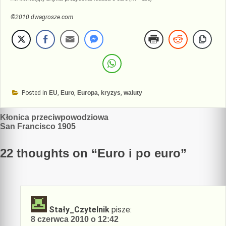
©2010 dwagrosze.com
Posted in
EU
,
Euro
,
Europa
,
kryzys
,
waluty
Nawigacja
Kłonica przeciwpowodziowa
San Francisco 1905
wpisu
22 thoughts on “
Euro i po euro
”
Stały_Czytelnik
pisze:
8 czerwca 2010 o 12:42