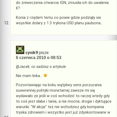
do zniweczenia otwarcia IGN, zmusiła ich do uwalenia
€?
Konia z rzędem temu co powie gdzie podziąły sie
wsystkie dolary z 1.3 tryliona USD planu paulsona…
cynik9
pisze:
6 czerwca 2010 o 08:53
@Jacek:
co sadzisz o artykule
Nie mam linka…
Pozostawiając na boku wątpliwy sens porzucania
suwerennej polityki monetarnej zawsze mi się
wydawało że jeśli w coś wchodzić to raczej wtedy gdy
to coś jest słabe i tanie, a nie mocne, drogie i dyktujące
warunki. "W akcje" też nie wchodzisz gdy kompania
tryska zdrowiem i wszystko jest już zdyskontowane w