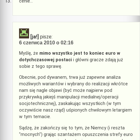
cenie…
[ja!]
pisze:
6 czerwca 2010 o 02:16
Myślę, że
mimo wszystko jest to koniec euro w
dotychczasowej postaci
i główni gracze zdają już
sobie z tego sprawę.
Obecnie, pod dywanem, trwa już zapewne analiza
możliwych wariantów i wybrany do realizacji wkrótce
nam się nagle objawi (być może najpierw pod
przykrywką jakiejś manipulacji medialnej/operacji
socjotechnicznej), zaskakując wszystkich (w tym
oczywiście nasz rząd) uśpionych chwilowym letargiem
w tym temacie.
Sądzę, że zakończy się to tym, że Niemcy (i reszta
"mocnych") grając szantażem opuszczenia strefy euro