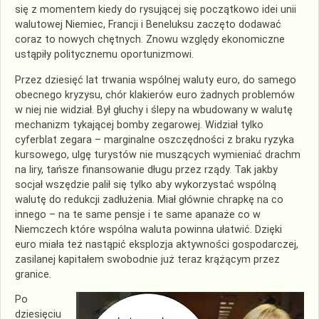
się z momentem kiedy do rysującej się początkowo idei unii
walutowej Niemiec, Francji i Beneluksu zaczęto dodawać
coraz to nowych chętnych. Znowu względy ekonomiczne
ustąpiły politycznemu oportunizmowi.
Przez dziesięć lat trwania wspólnej waluty euro, do samego
obecnego kryzysu, chór klakierów euro żadnych problemów
w niej nie widział. Był głuchy i ślepy na wbudowany w walutę
mechanizm tykającej bomby zegarowej. Widział tylko
cyferblat zegara – marginalne oszczędności z braku ryzyka
kursowego, ulgę turystów nie muszących wymieniać drachm
na liry, tańsze finansowanie długu przez rządy. Tak jakby
socjał wszędzie palił się tylko aby wykorzystać wspólną
walutę do redukcji zadłużenia. Miał głównie chrapkę na co
innego – na te same pensje i te same apanaże co w
Niemczech które wspólna waluta powinna ułatwić. Dzięki
euro miała też nastąpić eksplozja aktywności gospodarczej,
zasilanej kapitałem swobodnie już teraz krążącym przez
granice.
Po
dziesięciu