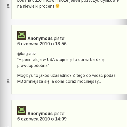
Łoś ma duzo linkow i moze
jeden
pozyczyc Cynikowi9
na niewielki procent
Anonymous
pisze:
6 czerwca 2010 o 18:56
@bagracz
"Hiperinfalcja w USA staje się to coraz bardziej
prawdopodobna."
Mógłbyś to jakoś uzasadnić? Z tego co widać podaż
M3 zmniejsza się, a dolar coraz mocniejszy…
Anonymous
pisze:
6 czerwca 2010 o 14:09