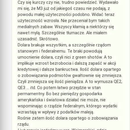
Czy się kurczy czy nie, trudno powiedzieć. Wydawało
mi się, że M3 już od jakiegoś czasu nie podają, z
powodu małej użyteczności podobno. Widać teraz
użyteczność wzrosła. Nie przeceniał bym takich
medialnych zabaw. Wszyscy kłamią a niektórzy się
nawet mylą. Szczególnie tłumacze. Ale miałem
uzasadnić. Skrótowo.
Dolara brakuje wszystkim, a szczególnie rządom
stanowym i federalnemu. Te braki powodują
umocnienie dolara, czyli nici z green shotów. A to
implikuje wzrost bezrobocia i dalszą zapaść w akcji
kredytowej i dalsze bankructwa. Ilość dolara opartego
o zobowiązania podmiotów gwałtownie się zmniejsza.
Czyli zmniejsza się ilość pieniądza. A to wymusza QE2,
QE3 … itd. Co potem łatwo przejdzie w stan
permamentny. Bo bez pieniędzy gospodarka
amerykańska i światowa działać nie może, nie
wspominając o rządzie federalnym, którego wydatki
wzrastają w wpływy z podatków maleją.
Rośnie zatem ilość dolara opartego o zobowiązania
rządu.