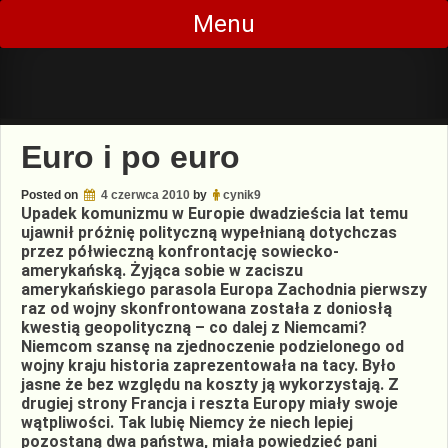
Skip
Menu
to
content
Euro i po euro
Posted on
4 czerwca 2010
by
cynik9
Upadek komunizmu w Europie dwadzieścia lat temu
ujawnił próżnię polityczną wypełnianą dotychczas
przez półwieczną konfrontację sowiecko-
amerykańską. Żyjąca sobie w zaciszu
amerykańskiego parasola Europa Zachodnia pierwszy
raz od wojny skonfrontowana została z doniosłą
kwestią geopolityczną – co dalej z Niemcami?
Niemcom szansę na zjednoczenie podzielonego od
wojny kraju historia zaprezentowała na tacy. Było
jasne że bez względu na koszty ją wykorzystają. Z
drugiej strony Francja i reszta Europy miały swoje
wątpliwości. Tak lubię Niemcy że niech lepiej
pozostaną dwa państwa, miała powiedzieć pani