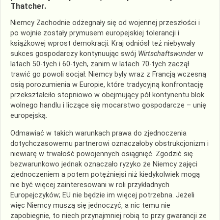
Thatcher.
Niemcy Zachodnie odżegnały się od wojennej przeszłości i
po wojnie zostały prymusem europejskiej tolerancji i
książkowej wprost demokracji. Kraj odniósł też niebywały
sukces gospodarczy kontynuując swój
Wirtschaftswunder
w
latach 50-tych i 60-tych, zanim w latach 70-tych zaczął
trawić go powoli socjał. Niemcy były wraz z Francją wczesną
osią porozumienia w Europie, które tradycyjną konfrontację
przekształciło stopniowo w obejmujący pół kontynentu blok
wolnego handlu i liczące się mocarstwo gospodarcze – unię
europejską.
Odmawiać w takich warunkach prawa do zjednoczenia
dotychczasowemu partnerowi oznaczałoby obstrukcjonizm i
niewiarę w trwałość powojennych osiągnięć. Zgodzić się
bezwarunkowo jednak oznaczało ryzyko że Niemcy zajęci
zjednoczeniem a potem potężniejsi niż kiedykolwiek mogą
nie być więcej zainteresowani w roli przykładnych
Europejczyków; EU nie będzie im więcej potrzebna. Jeżeli
więc Niemcy muszą się jednoczyć, a nic temu nie
zapobiegnie, to niech przynajmniej robią to przy gwarancji że