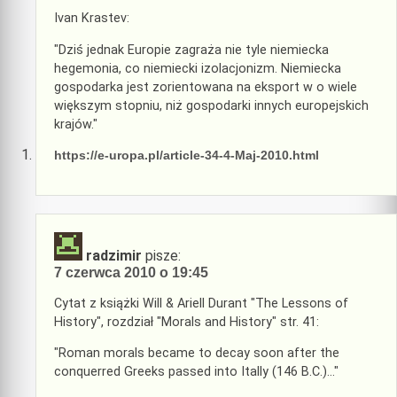
Ivan Krastev:
"Dziś jednak Europie zagraża nie tyle niemiecka
hegemonia, co niemiecki izolacjonizm. Niemiecka
gospodarka jest zorientowana na eksport w o wiele
większym stopniu, niż gospodarki innych europejskich
krajów."
https://e-uropa.pl/article-34-4-Maj-2010.html
radzimir
pisze:
7 czerwca 2010 o 19:45
Cytat z książki Will & Ariell Durant "The Lessons of
History", rozdział "Morals and History" str. 41:
"Roman morals became to decay soon after the
conquerred Greeks passed into Itally (146 B.C.)…"