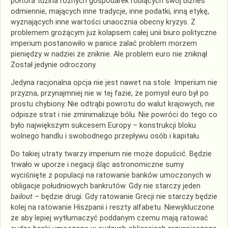
półtora tuzina różnych gospodarek robiących swój biznes
odmiennie, mających inne tradycje, inne podatki, inną etykę,
wyznających inne wartości unaocznia obecny kryzys. Z
problemem grożącym już kolapsem całej unii biuro polityczne
imperium postanowiło w panice zalać problem morzem
pieniędzy w nadziei że zniknie. Ale problem euro nie zniknął.
Został jedynie odroczony.
Jedyna racjonalna opcja nie jest nawet na stole. Imperium nie
przyzna, przynajmniej nie w tej fazie, że pomysł euro był po
prostu chybiony. Nie odtrąbi powrotu do walut krajowych, nie
odpisze strat i nie zminimalizuje bólu. Nie powróci do tego co
było największym sukcesem Europy – konstrukcji bloku
wolnego handlu i swobodnego przepływu osób i kapitału.
Do takiej utraty twarzy imperium nie może dopuścić. Będzie
trwało w uporze i negacji śląc astronomiczne sumy
wyciśnięte z populacji na ratowanie banków umoczonych w
obligacje południowych bankrutów. Gdy nie starczy jeden
bailout
– będzie drugi. Gdy ratowanie Grecji nie starczy będzie
kolej na ratowanie Hiszpanii i reszty alfabetu. Niewykluczone
że aby lepiej wytłumaczyć poddanym czemu mają ratować