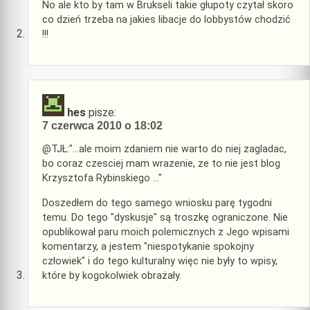
No ale kto by tam w Brukseli takie głupoty czytał skoro
co dzień trzeba na jakies libacje do lobbystów chodzić
!!!
hes
pisze:
7 czerwca 2010 o 18:02
@TJŁ:"…ale moim zdaniem nie warto do niej zagladac,
bo coraz czesciej mam wrazenie, ze to nie jest blog
Krzysztofa Rybinskiego …"
Doszedłem do tego samego wniosku parę tygodni
temu. Do tego "dyskusje" są troszkę ograniczone. Nie
opublikował paru moich polemicznych z Jego wpisami
komentarzy, a jestem "niespotykanie spokojny
człowiek" i do tego kulturalny więc nie były to wpisy,
które by kogokolwiek obrażały.