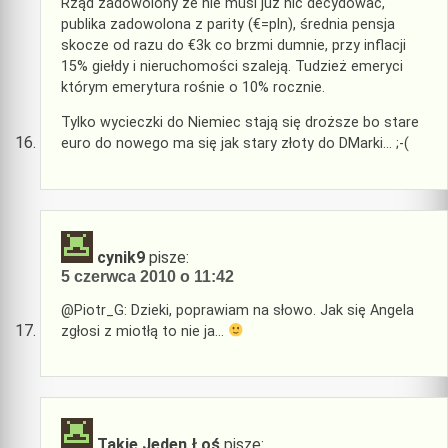
Rząd zadowolony że nie musi już nic decydować,
publika zadowolona z parity (€=pln), średnia pensja
skocze od razu do €3k co brzmi dumnie, przy inflacji
15% giełdy i nieruchomości szaleją. Tudzież emeryci
którym emerytura rośnie o 10% rocznie.
Tylko wycieczki do Niemiec stają się droższe bo stare
euro do nowego ma się jak stary złoty do DMarki… ;-(
cynik9
pisze:
5 czerwca 2010 o 11:42
@Piotr_G: Dzieki, poprawiam na słowo. Jak się Angela
zgłosi z miotłą to nie ja…
Takie Jeden Łoś
pisze: