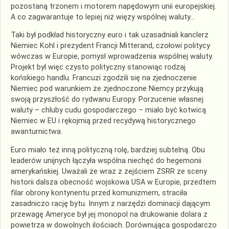
pozostaną trzonem i motorem napędowym unii europejskiej.
A co zagwarantuje to lepiej niż więzy wspólnej waluty…
Taki był podkład historyczny euro i tak uzasadniali kanclerz
Niemiec Kohl i prezydent Francji Mitterand, czołowi politycy
wówczas w Europie, pomysł wprowadzenia wspólnej waluty.
Projekt był więc czysto polityczny stanowiąc rodzaj
końskiego handlu. Francuzi zgodzili się na zjednoczenie
Niemiec pod warunkiem że zjednoczone Niemcy przykują
swoją przyszłość do rydwanu Europy. Porzucenie własnej
waluty – chluby cudu gospodarczego – miało być kotwicą
Niemiec w EU i rękojmią przed recydywą historycznego
awanturnictwa.
Euro miało też inną polityczną rolę, bardziej subtelną. Obu
leaderów unijnych łączyła wspólna niechęć do hegemonii
amerykańskiej. Uważali że wraz z zejściem ZSRR ze sceny
historii dalsza obecność wojskowa USA w Europie, przedtem
filar obrony kontynentu przed komunizmem, straciła
zasadniczo rację bytu. Innym z narzędzi dominacji dającym
przewagę Ameryce był jej monopol na drukowanie dolara z
powietrza w dowolnych ilościach. Dorównująca gospodarczo