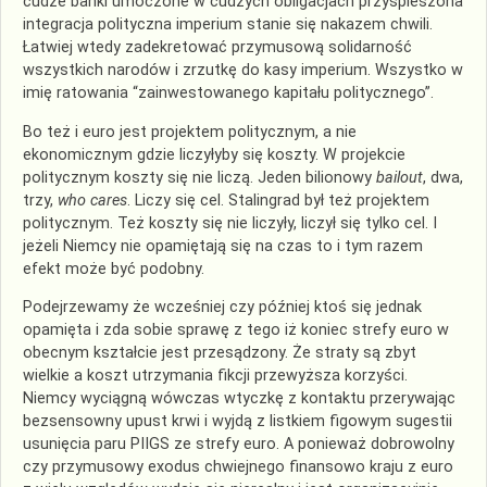
cudze banki umoczone w cudzych obligacjach przyspieszona
integracja polityczna imperium stanie się nakazem chwili.
Łatwiej wtedy zadekretować przymusową solidarność
wszystkich narodów i zrzutkę do kasy imperium. Wszystko w
imię ratowania “zainwestowanego kapitału politycznego”.
Bo też i euro jest projektem politycznym, a nie
ekonomicznym gdzie liczyłyby się koszty. W projekcie
politycznym koszty się nie liczą. Jeden bilionowy
bailout
, dwa,
trzy,
who cares
. Liczy się cel. Stalingrad był też projektem
politycznym. Też koszty się nie liczyły, liczył się tylko cel. I
jeżeli Niemcy nie opamiętają się na czas to i tym razem
efekt może być podobny.
Podejrzewamy że wcześniej czy później ktoś się jednak
opamięta i zda sobie sprawę z tego iż koniec strefy euro w
obecnym kształcie jest przesądzony. Że straty są zbyt
wielkie a koszt utrzymania fikcji przewyższa korzyści.
Niemcy wyciągną wówczas wtyczkę z kontaktu przerywając
bezsensowny upust krwi i wyjdą z listkiem figowym sugestii
usunięcia paru PIIGS ze strefy euro. A ponieważ dobrowolny
czy przymusowy exodus chwiejnego finansowo kraju z euro