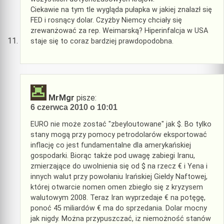
Ciekawie na tym tle wygląda pułapka w jakiej znalazł się
FED i rosnący dolar. Czyżby Niemcy chciały się
zrewanżować za rep. Weimarską? Hiperinfalcja w USA
staje się to coraz bardziej prawdopodobna.
MrMgr
pisze:
6 czerwca 2010 o 10:01
EURO nie może zostać "zbeyloutowane" jak $. Bo tylko
stany mogą przy pomocy petrodolarów eksportować
inflację co jest fundamentalne dla amerykańskiej
gospodarki. Biorąc także pod uwagę zabiegi Iranu,
zmierzające do uwolnienia się od $ na rzecz € i Yena i
innych walut przy powołaniu Irańskiej Giełdy Naftowej,
której otwarcie nomen omen zbiegło się z kryzysem
walutowym 2008. Teraz Iran wyprzedaje € na potęgę,
ponoć 45 miliardów € ma do sprzedania. Dolar mocny
jak nigdy. Można przypuszczać, iz niemożność stanów