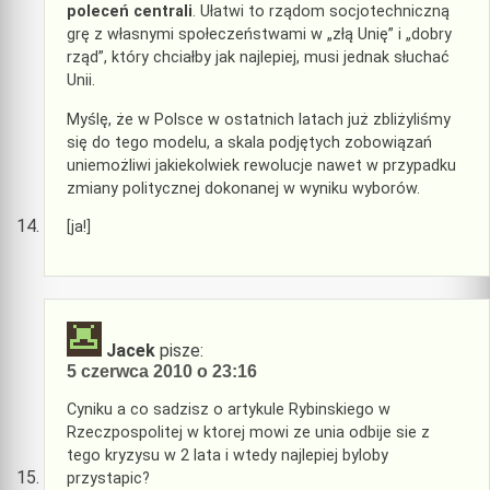
poleceń centrali
. Ułatwi to rządom socjotechniczną
grę z własnymi społeczeństwami w „złą Unię” i „dobry
rząd”, który chciałby jak najlepiej, musi jednak słuchać
Unii.
Myślę, że w Polsce w ostatnich latach już zbliżyliśmy
się do tego modelu, a skala podjętych zobowiązań
uniemożliwi jakiekolwiek rewolucje nawet w przypadku
zmiany politycznej dokonanej w wyniku wyborów.
[ja!]
Jacek
pisze:
5 czerwca 2010 o 23:16
Cyniku a co sadzisz o artykule Rybinskiego w
Rzeczpospolitej w ktorej mowi ze unia odbije sie z
tego kryzysu w 2 lata i wtedy najlepiej byloby
przystapic?