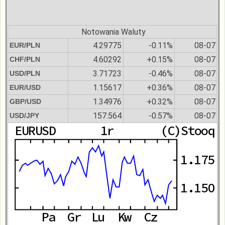
Notowania Waluty
4.29775
-0.11%
08-07
EUR/PLN
4.60292
+0.15%
08-07
CHF/PLN
3.71723
-0.46%
08-07
USD/PLN
1.15617
+0.36%
08-07
EUR/USD
1.34976
+0.32%
08-07
GBP/USD
157.564
-0.57%
08-07
USD/JPY