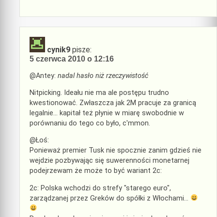
cynik9
pisze:
5 czerwca 2010 o 12:16
@Antey:
nadal hasło niż rzeczywistość
Nitpicking. Ideału nie ma ale postępu trudno
kwestionować. Zwłaszcza jak 2M pracuje za granicą
legalnie… kapitał też płynie w miarę swobodnie w
porównaniu do tego co było, c'mmon.
@Łoś:
Ponieważ premier Tusk nie spocznie zanim gdzieś nie
wejdzie pozbywając się suwerenności monetarnej
podejrzewam że może to być wariant 2c:
2c: Polska wchodzi do strefy "starego euro",
zarządzanej przez Greków do spółki z Włochami…