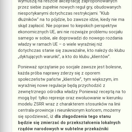
wymuszą na reszcie akceptację zaproponowanych
przez siebie zupełnie nowych reguł gry, obudowanych
niespotykanymi dotychczas restrykcjami. "Klub
dłużników" na to pójdzie, bo zawsze idzie, kiedy nie ma
skąd zapłacić. Nie poprawi to kiepskich perspektyw
ekonomicznych UE, ani nie rozwiąże problemu socjału
samego w sobie, ale doprowadzi do nowego rozdania
władzy w ramach UE – o wiele wyraźniej niż
dotychczas stanie się zauważalne, kto należy do klubu
„dyktujących warunki”, a kto do klubu „klientów”.
Ponieważ sprzątanie po socjale zawsze jest bolesne,
każda próba naprawy zderzy się z oporem
społeczeństw państw „klientów”, tym większym, im
wyraźniej nowe regulacje będą przychodzić z
zewnętrznego ośrodka władzy. Ponieważ receptą na to
mogą być tylko represje oraz ewoluowanie w kierunku
modelu ZSRR wraz z charakterem stosunków na linii
centrala-prowincje i nieuniknionym końcem, możemy
się spodziewać, iż
dla złagodzenia tego stanu
będzie się zmierzać do przekształcenia lokalnych
rządów narodowych w subtelne przekaźniki