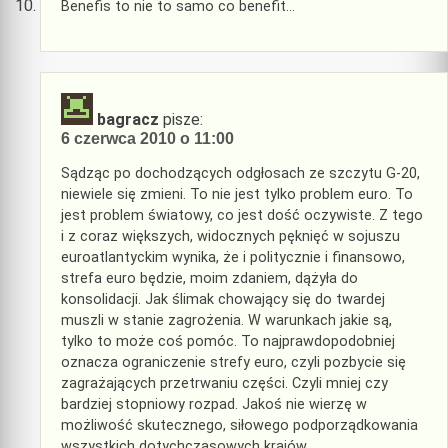
Benefis to nie to samo co benefit…
bagracz
pisze:
6 czerwca 2010 o 11:00
Sądząc po dochodzących odgłosach ze szczytu G-20,
niewiele się zmieni. To nie jest tylko problem euro. To
jest problem światowy, co jest dość oczywiste. Z tego
i z coraz większych, widocznych pęknięć w sojuszu
euroatlantyckim wynika, że i politycznie i finansowo,
strefa euro będzie, moim zdaniem, dążyła do
konsolidacji. Jak ślimak chowający się do twardej
muszli w stanie zagrożenia. W warunkach jakie są,
tylko to może coś pomóc. To najprawdopodobniej
oznacza ograniczenie strefy euro, czyli pozbycie się
zagrażających przetrwaniu części. Czyli mniej czy
bardziej stopniowy rozpad. Jakoś nie wierzę w
możliwość skutecznego, siłowego podporządkowania
wszystkich dotychczasowych krajów.