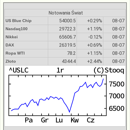
Notowania Świat
54000.5
+0.29%
08-07
US Blue Chip
29722.3
+1.19%
08-07
Nasdaq100
65606.7
-0.12%
08-07
Nikkei
26319.5
+0.69%
08-07
DAX
78.2
+1.15%
08-07
Ropa WTI
4344.4
+2.44%
08-07
Złoto