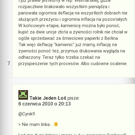
I już prawie jesteśmy w rep. Weimarskiej, gdzie
rozpaczliwie brakowało wszystkim pieniądza i
panowała ogromna deflacja na wszystkich dobrach nie
służących przeżyciu i ogromna inflacja na pozostałych.
W końcowym etapie, kamienicę można było ponoć,
kupić za dwie uncje złota a żywności rolnik nie chciał w
ogóle sprzedawać za śmieciowe papierki z Berlina.
Tak więc deflację "kamienic" już mamy, inflację na
żywności ponoć też, przymus drukowania wygląda na
odhaczony. Teraz tylko trzeba czekać na
przyspieszenie tych procesów. Albo cudowne ocalenie.
Takie Jeden Łoś
pisze:
6 czerwca 2010 o 20:13
@Cynik9
> Nie mam linka…