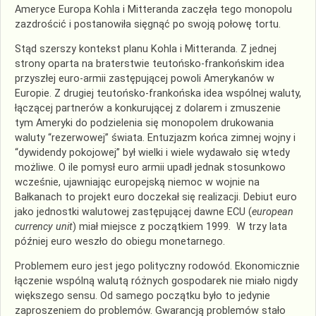
Ameryce Europa Kohla i Mitteranda zaczęła tego monopolu
zazdrościć i postanowiła sięgnąć po swoją połowę tortu.
Stąd szerszy kontekst planu Kohla i Mitteranda. Z jednej
strony oparta na braterstwie teutońsko-frankońskim idea
przyszłej euro-armii zastępującej powoli Amerykanów w
Europie. Z drugiej teutońsko-frankońska idea wspólnej waluty,
łączącej partnerów a konkurującej z dolarem i zmuszenie
tym Ameryki do podzielenia się monopolem drukowania
waluty “rezerwowej” świata. Entuzjazm końca zimnej wojny i
“dywidendy pokojowej” był wielki i wiele wydawało się wtedy
możliwe. O ile pomysł euro armii upadł jednak stosunkowo
wcześnie, ujawniając europejską niemoc w wojnie na
Bałkanach to projekt euro doczekał się realizacji. Debiut euro
jako jednostki walutowej zastępującej dawne ECU (
european
currency unit
) miał miejsce z początkiem 1999. W trzy lata
później euro weszło do obiegu monetarnego.
Problemem euro jest jego polityczny rodowód. Ekonomicznie
łączenie wspólną walutą różnych gospodarek nie miało nigdy
większego sensu. Od samego początku było to jedynie
zaproszeniem do problemów. Gwarancją problemów stało