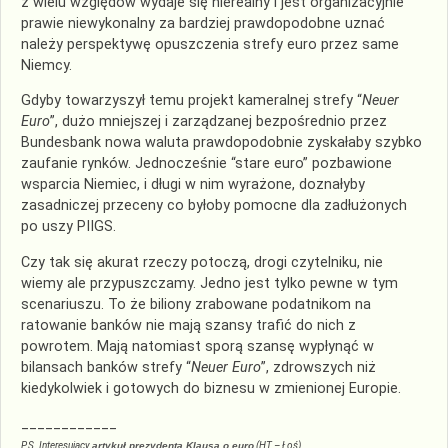
z wielu względów wydaje się nierealny i jest organizacyjnie
prawie niewykonalny za bardziej prawdopodobne uznać
należy perspektywę opuszczenia strefy euro przez same
Niemcy.
Gdyby towarzyszył temu projekt kameralnej strefy “
Neuer
Euro
”, dużo mniejszej i zarządzanej bezpośrednio przez
Bundesbank nowa waluta prawdopodobnie zyskałaby szybko
zaufanie rynków. Jednocześnie “stare euro” pozbawione
wsparcia Niemiec, i długi w nim wyrażone, doznałyby
zasadniczej przeceny co byłoby pomocne dla zadłużonych
po uszy PIIGS.
Czy tak się akurat rzeczy potoczą, drogi czytelniku, nie
wiemy ale przypuszczamy. Jedno jest tylko pewne w tym
scenariuszu. To że biliony zrabowane podatnikom na
ratowanie banków nie mają szansy trafić do nich z
powrotem. Mają natomiast sporą szansę wypłynąć w
bilansach banków strefy “
Neuer Euro
”, zdrowszych niż
kiedykolwiek i gotowych do biznesu w zmienionej Europie.
____________
P.S. Interesujący
artykuł prezydenta Klausa o euro
(HT – Łoś)