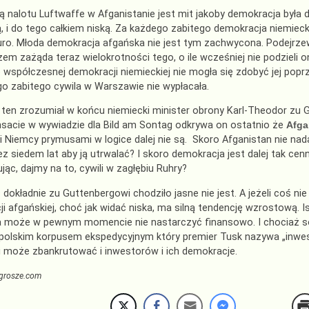
rą nalotu Luftwaffe w Afganistanie jest mit jakoby demokracja by
, i do tego całkiem niską. Za każdego zabitego demokracja niemiec
euro. Młoda demokracja afgańska nie jest tym zachwycona. Podejr
em zażąda teraz wielokrotności tego, o ile wcześniej nie podzieli 
ę współczesnej demokracji niemieckiej nie mogła się zdobyć jej poprz
o zabitego cywila w Warszawie nie wypłacała.
ten zrozumiał w końcu niemiecki minister obrony Karl-Theodor zu 
sacie w wywiadzie dla Bild am Sontag odkrywa on ostatnio że
Afga
i Niemcy prymusami w logice dalej nie są. Skoro Afganistan nie na
zez siedem lat aby ją utrwalać? I skoro demokracja jest dalej tak cenn
ąc, dajmy na to, cywili w zagłębiu Ruhry?
 dokładnie zu Guttenbergowi chodziło jasne nie jest. A jeżeli coś nie
i afgańskiej, choć jak widać niska, ma silną tendencję wzrostową. 
 może w pewnym momencie nie nastarczyć finansowo. I chociaż soli
 polskim korpusem ekspedycyjnym który premier Tusk nazywa „inwest
i może zbankrutować i inwestorów i ich demokracje.
grosze.com