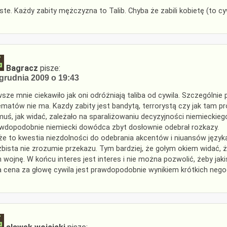
ste. Każdy zabity mężczyzna to Talib. Chyba że zabili kobietę (to cyw
Bagracz
pisze:
grudnia 2009 o 19:43
sze mnie ciekawiło jak oni odróżniają taliba od cywila. Szczególni
ematów nie ma. Kazdy zabity jest bandytą, terrorystą czy jak tam 
uś, jak widać, zależało na sparaliżowaniu decyzyjności niemieckie
wdopodobnie niemiecki dowódca zbyt dosłownie odebrał rozkazy.
e to kwestia niezdolności do odebrania akcentów i niuansów języka a
żbista nie zrozumie przekazu. Tym bardziej, że gołym okiem widać, ż
 wojnę. W końcu interes jest interes i nie można pozwolić, żeby jakiś
a cena za głowę cywila jest prawdopodobnie wynikiem krótkich negocj