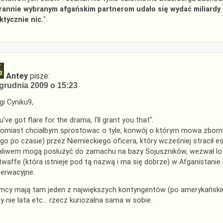
rannie wybranym afgańskim partnerom udało się wydać miliardy
ktycznie nic.
".
Antey
pisze:
grudnia 2009 o 15:23
gi Cyniku9,
u've got flare for the drama, I'll grant you that".
omiast chciałbym sprostowac o tyle, konwój o którym mowa zbomb
ugo po czasie) przez Niemieckiego oficera, który wcześniej stracił 
aliwem mogą posłużyć do zamachu na bazy Sojuszników, wezwał lot
twaffe (która istnieje pod tą nazwą i ma się dobrze) w Afganistani
erwacyjne.
mcy mają tam jeden z największych kontyngentów (po amerykańskim)-
y nie lata etc… rzecz kuriozalna sama w sobie.