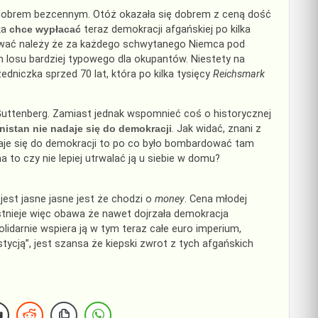
ła dobrem bezcennym. Otóż okazała się dobrem z ceną dość
ka
chce wypłacać
teraz demokracji afgańskiej po kilka
zewać należy że za każdego schwytanego Niemca pod
on losu bardziej typowego dla okupantów. Niestety na
edniczka sprzed 70 lat, która po kilka tysięcy
Reichsmark
Guttenberg. Zamiast jednak wspomnieć coś o historycznej
nistan nie nadaje się do demokracji
. Jak widać, znani z
daje się do demokracji to po co było bombardować tam
a to czy nie lepiej utrwalać ją u siebie w domu?
 jest jasne jasne jest że chodzi o
money
. Cena młodej
Istnieje więc obawa że nawet dojrzała demokracja
darnie wspiera ją w tym teraz całe euro imperium,
ycją”, jest szansa że kiepski zwrot z tych afgańskich