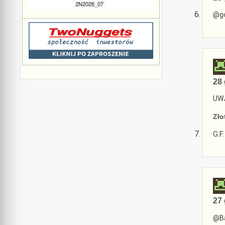
@go
28 
UWA
Zło
G.F.
27 
@Ba