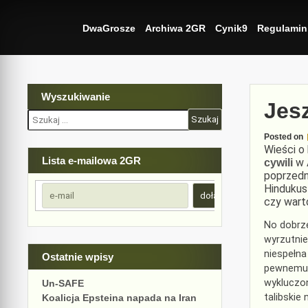
Skip
to
DwaGrosze
Archiwa 2GR
Cynik9
Regulamin
content
Wyszukiwanie
Jes
Szukaj:
Posted on
Wieści o
Lista e-mailowa 2GR
w 
cywili
poprzedn
Hindukus
czy warto
No dobrze
wyrzutnie
niespełn
Ostatnie wpisy
pewnemu p
wykluczon
Un-SAFE
talibskie
Koalicja Epsteina napada na Iran