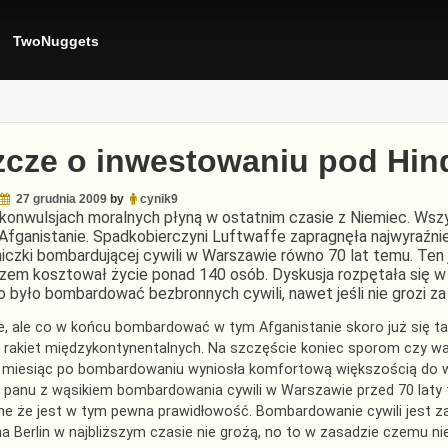
TwoNuggets
zcze o inwestowaniu pod Hi
27 grudnia 2009
by
cynik9
 konwulsjach moralnych płyną w ostatnim czasie z Niemiec. Ws
Afganistanie. Spadkobierczyni Luftwaffe zapragnęła najwyraźni
iczki bombardującej cywili w Warszawie równo 70 lat temu. Ten 
zem kosztował życie ponad 140 osób. Dyskusja rozpętała się w 
 było bombardować bezbronnych cywili, nawet jeśli nie grozi za 
, ale co w końcu bombardować w tym Afganistanie skoro już się tam
 rakiet międzykontynentalnych. Na szczęście koniec sporom czy w
a miesiąc po bombardowaniu wyniosła komfortową większością do w
anu z wąsikiem bombardowania cywili w Warszawie przed 70 laty tak
e że jest w tym pewna prawidłowość. Bombardowanie cywili jest zas
 na Berlin w najbliższym czasie nie grożą, no to w zasadzie czemu ni