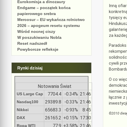
Eurokomisja a dinozaury
Inną ofia
Endgame – początek końca
konkretną
papierowego srebra
tysięcy 
Mercosur – EU wykańcza rolnictwo
Hindukusz
2026 – apogeum resetu systemu
galanteri
Wśród nocnej ciszy
za każdeg
W poszukiwaniu Nobla
Reset nadszedł
Paradoks 
Powyborcze refleksje
rekompen
solidnośc
cywili pr
Rynki dzisiaj
Bombarduj
O co więc
demokracj
Notowania Świat
niemiecka
7704.4
-0.34%
21:46
US Large Cap
łącznie z
29389.8
-0.33%
21:46
Nasdaq100
inwestycj
65683.3
-0.93%
8:45
Nikkei
©2010 dwa
26165.2
+0.15%
17:30
DAX
77.9
+3.58%
21:46
Ropa WTI