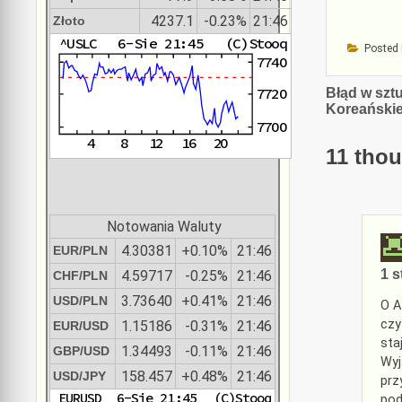
4237.1
-0.23%
21:46
Złoto
Posted 
Nawiga
Błąd w szt
Koreańskie
wpisu
11 thou
Notowania Waluty
4.30381
+0.10%
21:46
EUR/PLN
1 s
4.59717
-0.25%
21:46
CHF/PLN
3.73640
+0.41%
21:46
USD/PLN
O A
czy
1.15186
-0.31%
21:46
EUR/USD
sta
1.34493
-0.11%
21:46
GBP/USD
Wyj
158.457
+0.48%
21:46
USD/JPY
prz
pod