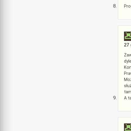
Pro
27 
Zaw
dyl
Kom
Pra
Moż
słu
tam
A t