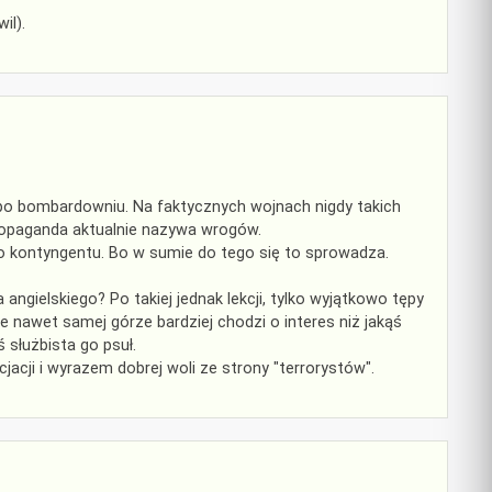
il).
e po bombardowniu. Na faktycznych wojnach nigdy takich
propaganda aktualnie nazywa wrogów.
go kontyngentu. Bo w sumie do tego się to sprowadza.
ngielskiego? Po takiej jednak lekcji, tylko wyjątkowo tępy
e nawet samej górze bardziej chodzi o interes niż jakąś
 służbista go psuł.
acji i wyrazem dobrej woli ze strony "terrorystów".