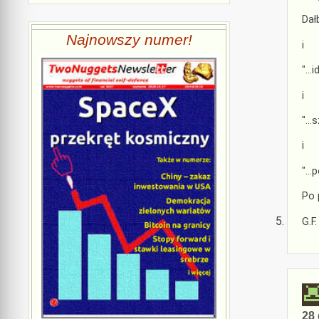
Dał
Najnowszy numer!
i
"…i
i
"…s
i
"…p
Po 
G.F.
28 