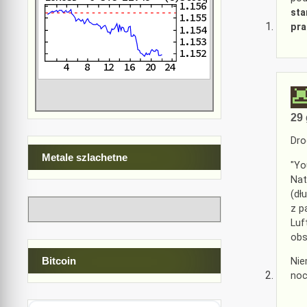
sta
pra
29 
Dro
Metale szlachetne
"Yo
Nat
(dł
z p
Luf
obs
Bitcoin
Nie
noc