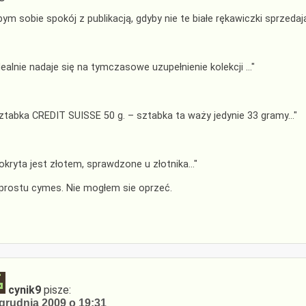
bym sobie spokój z publikacją, gdyby nie te białe rękawiczki sprzeda
dealnie nadaje się na tymczasowe uzupełnienie kolekcji …"
ztabka CREDIT SUISSE 50 g. – sztabka ta waży jedynie 33 gramy…"
okryta jest złotem, sprawdzone u złotnika…"
prostu cymes. Nie mogłem sie oprzeć.
cynik9
pisze:
grudnia 2009 o 19:31