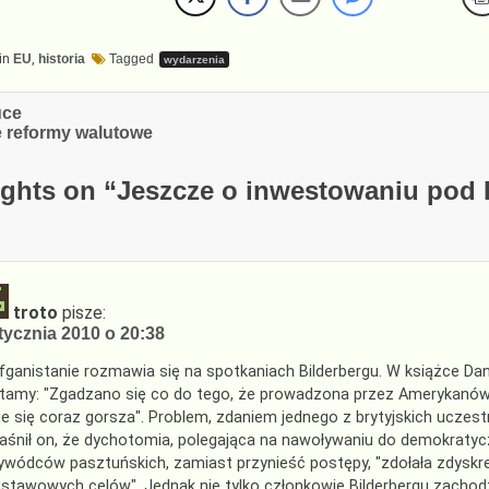
in
EU
,
historia
Tagged
wydarzenia
cja
uce
 reformy walutowe
ghts on “
Jeszcze o inwestowaniu pod
troto
pisze:
tycznia 2010 o 20:38
fganistanie rozmawia się na spotkaniach Bilderbergu. W książce Dan
tamy: "Zgadzano się co do tego, że prowadzona przez Amerykanów m
je się coraz gorsza". Problem, zdaniem jednego z brytyjskich uczest
aśnił on, że dychotomia, polegająca na nawoływaniu do demokratyc
ywódców pasztuńskich, zamiast przynieść postępy, "zdołała zdys
stawowych celów". Jednak nie tylko członkowie Bilderbergu zacho