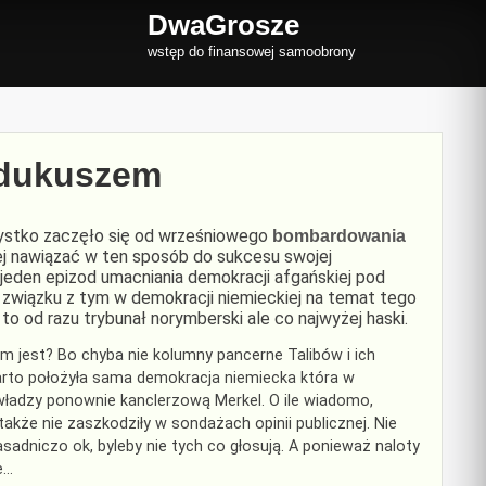
DwaGrosze
wstęp do finansowej samoobrony
ndukuszem
zystko zaczęło się od wrześniowego
bombardowania
ej nawiązać w ten sposób do sukcesu swojej
jeden epizod umacniania demokracji afgańskiej pod
związku z tym w demokracji niemieckiej na temat tego
to od razu trybunał norymberski ale co najwyżej haski.
 jest? Bo chyba nie kolumny pancerne Talibów i ich
arto położyła sama demokracja niemiecka która w
ładzy ponownie kanclerzową Merkel. O ile wiadomo,
że nie zaszkodziły w sondażach opinii publicznej. Nie
adniczo ok, byleby nie tych co głosują. A ponieważ naloty
e…