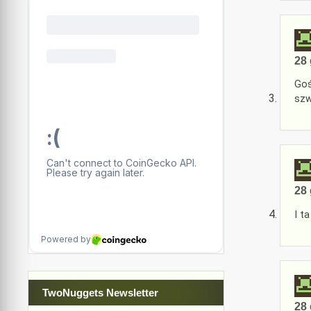
28 
Goś
szw
28 
I ta
TwoNuggets Newsletter
28 