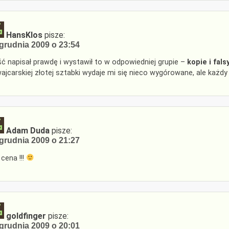
HansKlos
pisze:
grudnia 2009 o 23:54
ć napisał prawdę i wystawił to w odpowiedniej grupie –
kopie i fals
ajcarskiej złotej sztabki wydaje mi się nieco wygórowane, ale każd
Adam Duda
pisze:
grudnia 2009 o 21:27
 cena !!!
goldfinger
pisze:
grudnia 2009 o 20:01