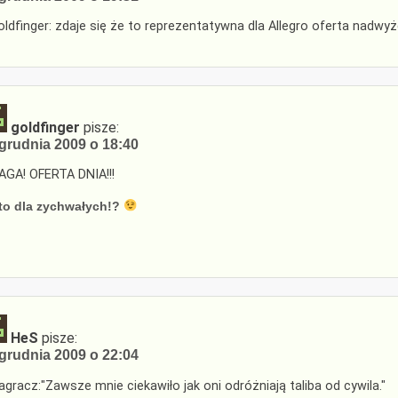
ldfinger: zdaje się że to reprezentatywna dla Allegro oferta nadwy
goldfinger
pisze:
grudnia 2009 o 18:40
GA! OFERTA DNIA!!!
to dla zychwałych!?
HeS
pisze:
grudnia 2009 o 22:04
gracz:"Zawsze mnie ciekawiło jak oni odróżniają taliba od cywila."