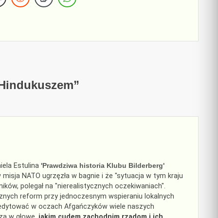
 Hindukuszem
”
iela Estulina
'Prawdziwa historia Klubu Bilderberg'
isja NATO ugrzęzła w bagnie i że "sytuacja w tym kraju
ników, polegał na "nierealistycznych oczekiwaniach".
znych reform przy jednoczesnym wspieraniu lokalnych
kredytować w oczach Afgańczyków wiele naszych
dzą w głowę,
jakim cudem zachodnim rządom i ich