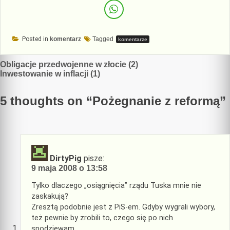
Posted in
komentarz
Tagged
komentarze
Nawigacja
Obligacje przedwojenne w złocie (2)
Inwestowanie w inflacji (1)
wpisu
5 thoughts on “
Pożegnanie z reformą
”
DirtyPig
pisze:
9 maja 2008 o 13:58
Tylko dlaczego „osiągnięcia” rządu Tuska mnie nie
zaskakują?
Zresztą podobnie jest z PiS-em. Gdyby wygrali wybory,
też pewnie by zrobili to, czego się po nich
spodziewam.