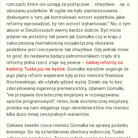
rzeczach, które oni uznają za politycznie … chwytliwe … np. o
obniżaniu podatków. W ogóle nie było zainteresowania …
dyskusjami o tym, jak kontrolować wzrost wydatków, jakie
reformy wprowadzać, by ten wzrost wyhamować.” No, o tym
akurat w DwuGroszach wiemy bardzo dobrze. Być może
jedynie nie jesteśmy tak pewni jak Gomułka czy w kraju z
zakorzenioną mentalnością socjalistyczną obniżanie
podatków jest rzeczywiście tak chwytliwe. Gdy jednak mówi
to gość do niedawna będący pełnomocnikiem rządu d/s
reformy jedna rzecz staje się pewna –
żadnej reformy za
kadencji Tuska już nie będzie
. Gomułka wyraźnie sugeruje że
jego plany reform wspierane były przez ministra finansów
Rostowskiego, ale utykały gdzieś wyżej. Działo się to bez
zdecydowanej ingerencji premiera który, zdaniem Gomułki,
“nie przejawia dostatecznej inicjatywy w rozwiązywaniu
sporów programowych”. Hmm, brak dostatecznej inicjatywy…
podoba się nam elegancja tego określenia które ma również
kilka dużo mniej cenzuralnych wariantów.
Ciekawe światło rzuca również Gomułka na sprawę podatku
liniowego. Do tej sztandarowej obietnicy wyborczej Tuska