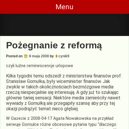
Skip
Menu
to
content
Pożegnanie z reformą
Posted on
8 maja 2008
by
cynik9
czyli luźne reminescencje urlopowe
Kilka tygodni temu odszedł z ministerstwa finansów prof.
Stanisław Gomułka, były wiceminister finansów. Jak
zwykle w takich okolicznościach bezmózgowe media
rzeczą niespecjalnie się interesują. A gdy już to szukając
głównie taniej sensacji. Niektóre media zamieściły nawet
wywiady z Gomułką ale przegapiły szansę aby przy tej
okazji podrążyć temat nieco głębiej.
W Gazecie z 2008-04-17 Agata Nowakowska na przykład
serwuje Gomułce różne obcesowe pytania typu “dlaczego