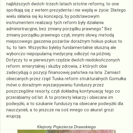
najbliższych dwóch-trzech latach istotne reformy, to one
spotkają się z wetem prezydenta i nie wejdą w życie. Dlatego
wielu skłania się ku koncepcji, by podstawowym
instrumentem realizacji tych reform były działania
administracyjne, bez zmiany porządku prawnego.” Bez
zmiany porządku prawnego czyli, innymi słowy, metodą
miejscowego gaszenia pożarów doraźnym hokus-pokus to
tu, to tam. Wszystko byleby fundamentalnie słuszną ale
wyborczo niepopularną medycynę odłożyć na później.
Dotyczy to w pierwszym rzędzie dwóch niedokończonych
reform: emerytalnej i służby zdrowia, z których obie
zadecydują o pozycji finansowej państwa na lata. Zamiast
obiecanych przez rząd Tuska reform strukturalnych Gomułka
mówi o doraźnym wyszarpywaniu funduszy przez
poszczególne resorty, czyli dokładną kontynuację tego co
przerabiamy od lat. A to protesty lekarzy i obiecane im
podwyżki, a to szukanie funduszy na obiecane podwyżki dla
nauczycieli, a to jeszcze na coś innego co akurat grozi
erupcją.
Klejnoty Pojezierza Drawskiego