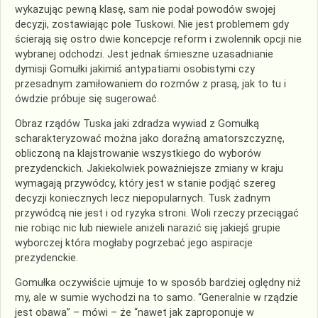
wykazując pewną klasę, sam nie podał powodów swojej
decyzji, zostawiając pole Tuskowi. Nie jest problemem gdy
ścierają się ostro dwie koncepcje reform i zwolennik opcji nie
wybranej odchodzi. Jest jednak śmieszne uzasadnianie
dymisji Gomułki jakimiś antypatiami osobistymi czy
przesadnym zamiłowaniem do rozmów z prasą, jak to tu i
ówdzie próbuje się sugerować.
Obraz rządów Tuska jaki zdradza wywiad z Gomułką
scharakteryzować można jako doraźną amatorszczyznę,
obliczoną na klajstrowanie wszystkiego do wyborów
prezydenckich. Jakiekolwiek poważniejsze zmiany w kraju
wymagają przywódcy, który jest w stanie podjąć szereg
decyzji koniecznych lecz niepopularnych. Tusk żadnym
przywódcą nie jest i od ryzyka stroni. Woli rzeczy przeciągać
nie robiąc nic lub niewiele aniżeli narazić się jakiejś grupie
wyborczej która mogłaby pogrzebać jego aspiracje
prezydenckie.
Gomułka oczywiście ujmuje to w sposób bardziej oględny niż
my, ale w sumie wychodzi na to samo. “Generalnie w rządzie
jest obawa” – mówi – że “nawet jak zaproponuje w