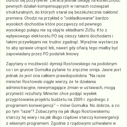
odnosi się pozytywnie. Zwraca jednak uwagę na konieczność
pewnych działań kompensujących w ramach rozwiązań
strukturalnych, do których starał się bezskutecznie nakłonić
premiera. Chodzi na przykład o “oskładkowanie” bardzo
wysokich dochodów które począwszy od pewnego
wysokiego pułapu nie są objęte składkami ZUSu. Kto z
wpływowego elektoratu PO się cieszy takimi dochodami i
takimi przywilejami nie trudno zgadnąć. Wyraźnie wystarcza
to aby sprawie utrącić łeb, nawet gdy ofiarą tego miałby być
zapowiadany przez PO podatek liniowy.
Zapytany o możliwość dymisji Rostowskiego na podobnym
co i on gruncie Gomułka pytanie to zręcznie omija. Jasne jest
jednak że jest ona całkiem prawdopodobna. “Na razie
minister Rostowski ciągle wierzy, że te działania
administracyjne, niewymagające zmian w ustawach, mogą
przynieść rezultaty. Minister chce podjąć wysiłek
przygotowania projektu budżetu na 2009 r. zgodnego z
programem konwergencji.” – mówi Gomułka. No dobrze, a co
po tym “razie”? Zobaczymy na jak długo Rostowskiemu
starczy tej wiary i na jak długo rządowi starczy konwergencji
z własnym programem. Zgodnie z rządowymi uchwałami w