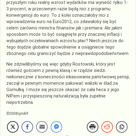
przyszłym roku realny wzrost wydatków ma wynieść tylko 1-
3 procent, w przeciwnym razie będą nici z programu
konwergencji do euro. To z kolei oznaczałoby nici z
wprowadzenia euro na Euro2012, co zdawałoby się być
celem zarówno ministra finansów jak i premiera. Ale jakim
sposobem może to być osiągnięte przy znacznej inflacji i
wybujałych oczekiwaniach wzrostu płac? Niech jeszcze do
tego dojdzie globalne spowolnienie a osiągniecie tego
zbożnego celu graniczyć będzie z nieprawdopodobieństwem.
Nie zdziwilibyśmy się więc gdyby Rostowski, który jest
również gościem z pewną klasą i w rządzie siedzi
niekoniecznie z konieczności inkasowania państwowej pensji,
zaczął w pewnym momencie pakować walizki w ślad za
Gomułką. I może się jeszcze okazać że cała heca z jego
NIPem i przyspieszoną naturalizacją była zupełnie
niepotrzebna.
©2008cynik9