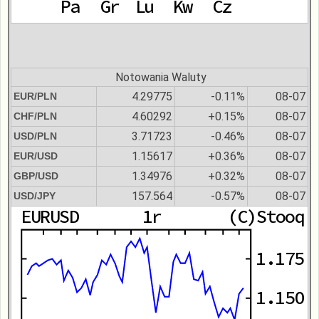
Notowania Waluty
4.29775
-0.11%
08-07
EUR/PLN
4.60292
+0.15%
08-07
CHF/PLN
3.71723
-0.46%
08-07
USD/PLN
1.15617
+0.36%
08-07
EUR/USD
1.34976
+0.32%
08-07
GBP/USD
157.564
-0.57%
08-07
USD/JPY