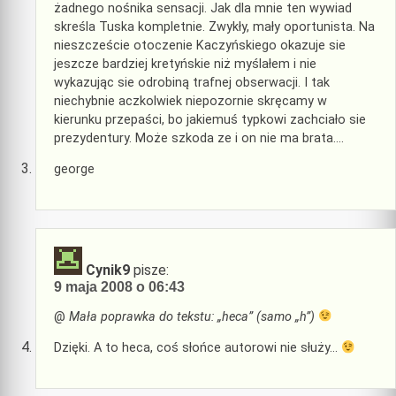
żadnego nośnika sensacji. Jak dla mnie ten wywiad
skreśla Tuska kompletnie. Zwykły, mały oportunista. Na
nieszczeście otoczenie Kaczyńskiego okazuje sie
jeszcze bardziej kretyńskie niż myślałem i nie
wykazując sie odrobiną trafnej obserwacji. I tak
niechybnie aczkolwiek niepozornie skręcamy w
kierunku przepaści, bo jakiemuś typkowi zachciało sie
prezydentury. Może szkoda ze i on nie ma brata….
george
Cynik9
pisze:
9 maja 2008 o 06:43
@
Mała poprawka do tekstu: „heca” (samo „h”)
Dzięki. A to heca, coś słońce autorowi nie służy…