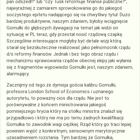
pan odszedł?” lub “czy Tusk reformuje finanse publiczne?”,
najwyraźniej z zamiarem sprowokowania go do jakiegoś
soczystego epitetu nadającego się na chwytliwy tytuł. Dużo
bardziej produktywne, naszym zdaniem, byłoby wciągnięcie
Gomułki do głębszych dywagacji na temat jak widzi on
sytuację w PL teraz, gdy przestał nosić rządową czapkę.
Szczególnie interesujące mogłyby być detale wizji którą
starał się bezskutecznie realizować jako pełnomocnik rządu
d/s reformy finansów. Jednak i bez tego obraz rządu i
mechanizmu sprawowania rządów obecnej ekipy jaki wyłania
się z fragmentów wypowiedzi Gomułki jest, naszym zdaniem,
alarmujący.
Zacznijmy od tego że dymisja gościa kalibru Gomułki,
profesora London School of Economics i uznanego
autorytetu, to poważny cios dla rządu. Nie jest to
porównywalne z końcem ministrowania jakiegoś
pomniejszego hrycia który na stołku ministra znalazł się
przypadkowo i który nie ma po temu żadnych kwalifikacji.
Gomułka to zawodnik wagi ciężkiej. Rząd który go traci lepiej
powinien wyjść z konkretnym, sensownym merytorycznie
uzasadnieniem rozstania. Tym bardziej że Gomułka,