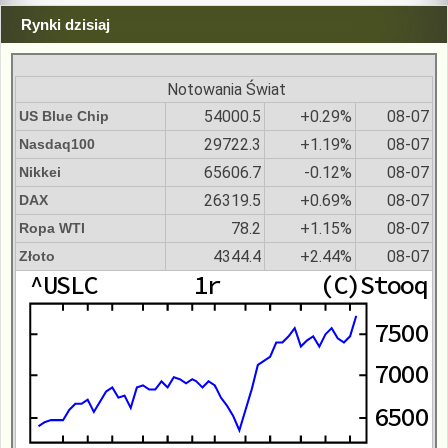
Rynki dzisiaj
Notowania Świat
54000.5
+0.29%
08-07
US Blue Chip
29722.3
+1.19%
08-07
Nasdaq100
65606.7
-0.12%
08-07
Nikkei
26319.5
+0.69%
08-07
DAX
78.2
+1.15%
08-07
Ropa WTI
4344.4
+2.44%
08-07
Złoto