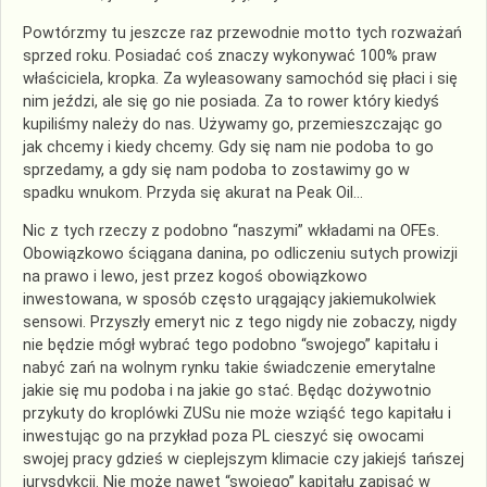
Powtórzmy tu jeszcze raz przewodnie motto tych rozważań
sprzed roku. Posiadać coś znaczy wykonywać 100% praw
właściciela, kropka. Za wyleasowany samochód się płaci i się
nim jeździ, ale się go nie posiada. Za to rower który kiedyś
kupiliśmy należy do nas. Używamy go, przemieszczając go
jak chcemy i kiedy chcemy. Gdy się nam nie podoba to go
sprzedamy, a gdy się nam podoba to zostawimy go w
spadku wnukom. Przyda się akurat na Peak Oil…
Nic z tych rzeczy z podobno “naszymi” wkładami na OFEs.
Obowiązkowo ściągana danina, po odliczeniu sutych prowizji
na prawo i lewo, jest przez kogoś obowiązkowo
inwestowana, w sposób często urągający jakiemukolwiek
sensowi. Przyszły emeryt nic z tego nigdy nie zobaczy, nigdy
nie będzie mógł wybrać tego podobno “swojego” kapitału i
nabyć zań na wolnym rynku takie świadczenie emerytalne
jakie się mu podoba i na jakie go stać. Będąc dożywotnio
przykuty do kroplówki ZUSu nie może wziąść tego kapitału i
inwestując go na przykład poza PL cieszyć się owocami
swojej pracy gdzieś w cieplejszym klimacie czy jakiejś tańszej
jurysdykcji. Nie może nawet “swojego” kapitału zapisać w