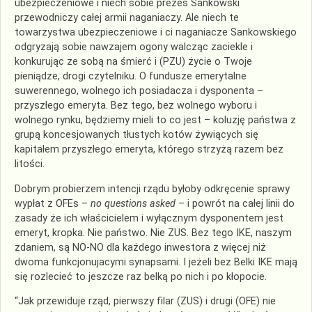
ubezpieczeniowe i niech sobie prezes Sankowski
przewodniczy całej armii naganiaczy. Ale niech te
towarzystwa ubezpieczeniowe i ci naganiacze Sankowskiego
odgryzają sobie nawzajem ogony walcząc zaciekle i
konkurując ze sobą na śmierć i (PZU) życie o Twoje
pieniądze, drogi czytelniku. O fundusze emerytalne
suwerennego, wolnego ich posiadacza i dysponenta –
przyszłego emeryta. Bez tego, bez wolnego wyboru i
wolnego rynku, będziemy mieli to co jest – koluzję państwa z
grupą koncesjowanych tłustych kotów żywiących się
kapitałem przyszłego emeryta, którego strzyżą razem bez
litości.
Dobrym probierzem intencji rządu byłoby odkręcenie sprawy
wypłat z OFEs –
no questions asked
– i powrót na całej linii do
zasady że ich właścicielem i wyłącznym dysponentem jest
emeryt, kropka. Nie państwo. Nie ZUS. Bez tego IKE, naszym
zdaniem, są NO-NO dla każdego inwestora z więcej niż
dwoma funkcjonujacymi synapsami. I jeżeli bez Belki IKE mają
się rozlecieć to jeszcze raz belką po nich i po kłopocie.
“Jak przewiduje rząd, pierwszy filar (ZUS) i drugi (OFE) nie