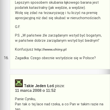
Lepszym sposobem skubania łąkowego barana jest
podatek katastralny (jak wejdzie, a wejdzie).
Wolę się zdać na tezauryzację i tu liczyć na premię
aprecjacyjną niż dać się skubać w nieruchomościach.
G.F.
P.S. „W państwie źle zarządanym wstyd być bogatym,
w państwie dobrze zarządanym wstyd być biednym”
Konfucjusz
http://www.chiny.pl
Zagadka: Czego obecnie wstydzicie się w Polsce?
Takie Jeden Łoś
pisze:
11 marca 2008 o 11:52
Panie Cyniku,
Pan tak o tej lace nad rzeka, a co Pan w takim razie na
ten