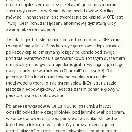
spadku najbliższym, ani też przekazać go komuś innemu
zanim wybierze się w Krainę Wiecznych Łowów. Krótko
mówiąc – nonsensem jest twierdzenie że kapitał w OFE jest
“twój”. Jest “ich”, zarządzany anonimową dyktaturą ulicy
zwaną także demokracją.
Tyrada ta jest o tyle na miejscu że to samo co z OFEs musi
rozegrać się z IKEs. Państwo wyciągnie swoje lepkie macki
po każdy kapitał emerytalny leżący na koncie pod swoją
kontrolą. Państwo zaś z bezwarunkowo tonącym systemem
emerytalnym, co gwarantuje demografia, wyciągnie po niego
swoje macki bezwarunkowo (Churchill? nie, cynik9). O ile
jednak z OFEs ludzi nakantowano nie dając im nigdy
możliwości wyboru, o tyle syreni śpiew IKEs jest na razie
jeszcze nieobowiązkowy. Jeszcze zatem pchanie głowy w
paszczę lwa jest dobrowolne.
Po
aneksji wkładów w OFEs
trudno jest chyba inaczej
określić odkładanie czegokolwiek, pod jakimkolwiek pozorem,
w koncesjonowanym przez państwo rachunku IKE. Jedna
kosztowna lekcja to za mało? Wystarczy przecież jeden
dekret jakiegoś ministra, jedna uchwała jakiegoś gremium, i