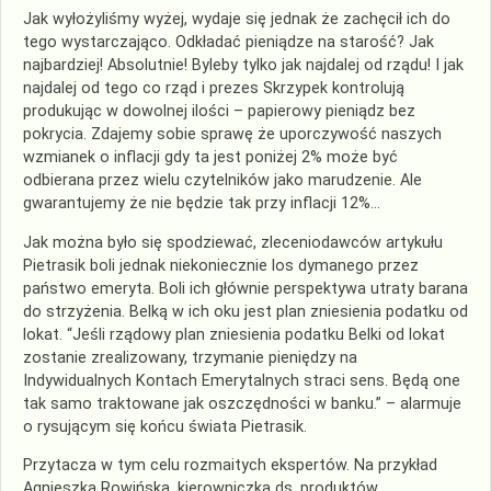
Jak wyłożyliśmy wyżej, wydaje się jednak że zachęcił ich do
tego wystarczająco. Odkładać pieniądze na starość? Jak
najbardziej! Absolutnie! Byleby tylko jak najdalej od rządu! I jak
najdalej od tego co rząd i prezes Skrzypek kontrolują
produkując w dowolnej ilości – papierowy pieniądz bez
pokrycia. Zdajemy sobie sprawę że uporczywość naszych
wzmianek o inflacji gdy ta jest poniżej 2% może być
odbierana przez wielu czytelników jako marudzenie. Ale
gwarantujemy że nie będzie tak przy inflacji 12%…
Jak można było się spodziewać, zleceniodawców artykułu
Pietrasik boli jednak niekoniecznie los dymanego przez
państwo emeryta. Boli ich głównie perspektywa utraty barana
do strzyżenia. Belką w ich oku jest plan zniesienia podatku od
lokat. “Jeśli rządowy plan zniesienia podatku Belki od lokat
zostanie zrealizowany, trzymanie pieniędzy na
Indywidualnych Kontach Emerytalnych straci sens. Będą one
tak samo traktowane jak oszczędności w banku.” – alarmuje
o rysującym się końcu świata Pietrasik.
Przytacza w tym celu rozmaitych ekspertów. Na przykład
Agnieszka Rowińska, kierowniczka ds. produktów