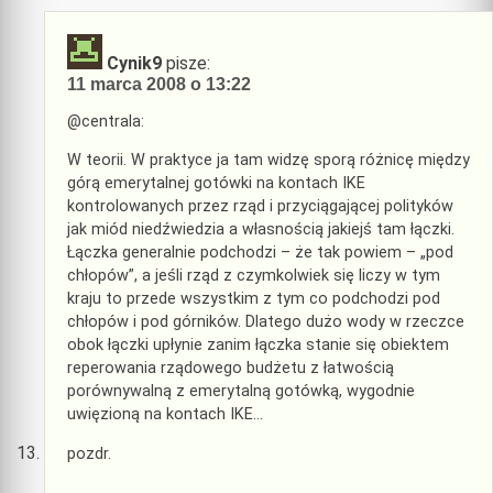
Cynik9
pisze:
11 marca 2008 o 13:22
@centrala:
W teorii. W praktyce ja tam widzę sporą różnicę między
górą emerytalnej gotówki na kontach IKE
kontrolowanych przez rząd i przyciągającej polityków
jak miód niedźwiedzia a własnością jakiejś tam łączki.
Łączka generalnie podchodzi – że tak powiem – „pod
chłopów”, a jeśli rząd z czymkolwiek się liczy w tym
kraju to przede wszystkim z tym co podchodzi pod
chłopów i pod górników. Dlatego dużo wody w rzeczce
obok łączki upłynie zanim łączka stanie się obiektem
reperowania rządowego budżetu z łatwością
porównywalną z emerytalną gotówką, wygodnie
uwięzioną na kontach IKE…
pozdr.