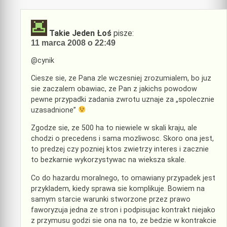
Takie Jeden Łoś
pisze:
11 marca 2008 o 22:49
@cynik
Ciesze sie, ze Pana zle wczesniej zrozumialem, bo juz
sie zaczalem obawiac, ze Pan z jakichs powodow
pewne przypadki zadania zwrotu uznaje za „spolecznie
uzasadnione”
Zgodze sie, ze 500 ha to niewiele w skali kraju, ale
chodzi o precedens i sama mozliwosc. Skoro ona jest,
to predzej czy pozniej ktos zwietrzy interes i zacznie
to bezkarnie wykorzystywac na wieksza skale.
Co do hazardu moralnego, to omawiany przypadek jest
przykladem, kiedy sprawa sie komplikuje. Bowiem na
samym starcie warunki stworzone przez prawo
faworyzuja jedna ze stron i podpisujac kontrakt niejako
z przymusu godzi sie ona na to, ze bedzie w kontrakcie