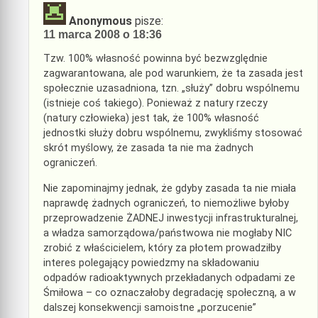
Anonymous
pisze:
11 marca 2008 o 18:36
Tzw. 100% własność powinna być bezwzględnie
zagwarantowana, ale pod warunkiem, że ta zasada jest
społecznie uzasadniona, tzn. „służy” dobru wspólnemu
(istnieje coś takiego). Ponieważ z natury rzeczy
(natury człowieka) jest tak, że 100% własność
jednostki służy dobru wspólnemu, zwykliśmy stosować
skrót myślowy, że zasada ta nie ma żadnych
ograniczeń.
Nie zapominajmy jednak, że gdyby zasada ta nie miała
naprawdę żadnych ograniczeń, to niemożliwe byłoby
przeprowadzenie ŻADNEJ inwestycji infrastrukturalnej,
a władza samorządowa/państwowa nie mogłaby NIC
zrobić z właścicielem, który za płotem prowadziłby
interes polegający powiedzmy na składowaniu
odpadów radioaktywnych przekładanych odpadami ze
Śmiłowa – co oznaczałoby degradację społeczną, a w
dalszej konsekwencji samoistne „porzucenie”