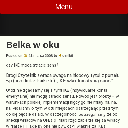
Skip
Menu
to
content
Belka w oku
Posted on
11 marca 2008
by
cynik9
czy IKE mogą stracić sens?
Drogi Czytelnik zwraca uwagę na hiobowy tytuł z portalu
wp (przedruk z Parkietu)
.
„IKE wkrótce stracą sens”
Otóż nie zgadzamy się z tym! IKE (indywidualne konta
emerytalne) nie mogą stracić sensu. Powód jest prosty – w
warunkach polskiej implementacji nigdy go nie miały, ha, ha,
ha. Pisaliśmy o tym w stu miejscach ostrzegając przed tym
co się będzie działo. W szczególności
ostrzegaliśmy
że po
aneksji wkładów na OFEs (II filar) rząd zabierze się za wkłady
w filarze III, jakie by one nie były, czyli właśnie za IKEs.