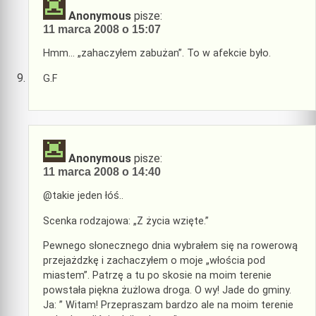
Anonymous
pisze:
11 marca 2008 o 15:07
Hmm… „zahaczyłem zabużan”. To w afekcie było.
G.F
Anonymous
pisze:
11 marca 2008 o 14:40
@takie jeden łóś..
Scenka rodzajowa: „Z życia wzięte.”
Pewnego słonecznego dnia wybrałem się na rowerową
przejażdzkę i zachaczyłem o moje „włościa pod
miastem”. Patrzę a tu po skosie na moim terenie
powstała piękna żużlowa droga. O wy! Jade do gminy.
Ja: ” Witam! Przepraszam bardzo ale na moim terenie