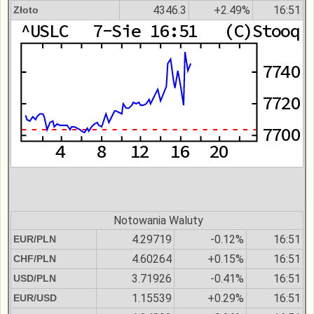
4346.3
+2.49%
16:51
Złoto
Notowania Waluty
4.29719
-0.12%
16:51
EUR/PLN
4.60264
+0.15%
16:51
CHF/PLN
3.71926
-0.41%
16:51
USD/PLN
1.15539
+0.29%
16:51
EUR/USD