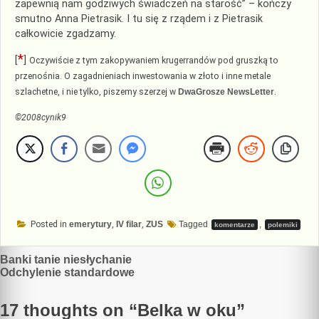
zapewnią nam godziwych świadczeń na starość” – kończy
smutno Anna Pietrasik. I tu się z rządem i z Pietrasik
całkowicie zgadzamy.
*
[
]
Oczywiście z tym zakopywaniem krugerrandów pod gruszką to
przenośnia. O zagadnieniach inwestowania w złoto i inne metale
.
szlachetne, i nie tylko, piszemy szerzej w
DwaGrosze NewsLetter
©2008cynik9
Posted in
emerytury
,
IV filar
,
ZUS
Tagged
,
komentarze
polemiki
Nawigacja
Banki tanie niesłychanie
Odchylenie standardowe
wpisu
17 thoughts on “
Belka w oku
”