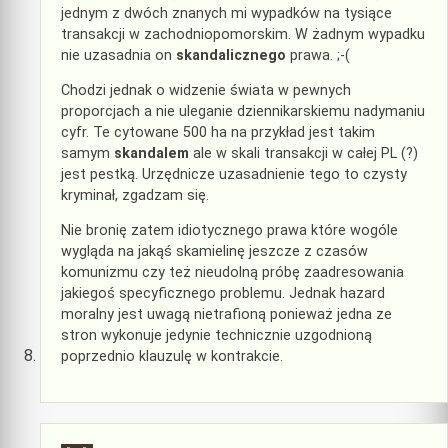
jednym z dwóch znanych mi wypadków na tysiące
transakcji w zachodniopomorskim. W żadnym wypadku
nie uzasadnia on
skandalicznego
prawa. ;-(
Chodzi jednak o widzenie świata w pewnych
proporcjach a nie uleganie dziennikarskiemu nadymaniu
cyfr. Te cytowane 500 ha na przykład jest takim
samym
skandalem
ale w skali transakcji w całej PL (?)
jest pestką. Urzędnicze uzasadnienie tego to czysty
kryminał, zgadzam się.
Nie bronię zatem idiotycznego prawa które wogóle
wygląda na jakąś skamielinę jeszcze z czasów
komunizmu czy też nieudolną próbę zaadresowania
jakiegoś specyficznego problemu. Jednak hazard
moralny jest uwagą nietrafioną ponieważ jedna ze
stron wykonuje jedynie technicznie uzgodnioną
poprzednio klauzulę w kontrakcie.