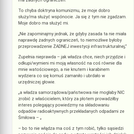
ma żadnych ograniczeń.”
To chyba doktryna komunizmu, że moje dobro
służy/ma służyć wspónocie. Ja się z tym nie zgadzam.
Moje dobro ma służyć mi.
„Nie zapominajmy jednak, że gdyby zasada ta nie miała
naprawdę żadnych ograniczeń, to niemożliwe byłoby
przeprowadzenie ŻADNEJ inwestycji infrastrukturalnej,”
Zupełnia nieprawda – jak władza chce, niech przyjdzie i
odkupi/wymieni mi moją własność na coś równie dla
mnie watościowego, a nie knutem i karabinem
wydziera co się komuś zamaniło i ubrdało w
urzędniczej głowie.
„a władza samorządowa/państwowa nie mogłaby NIC
zrobić z właścicielem, który za płotem prowadziłby
interes polegający powiedzmy na składowaniu
odpadów radioaktywnych przekładanych odpadami ze
Śmiłowa – „
– bo to nie włądza ma coś z tym robić, tylko sąsiedzi