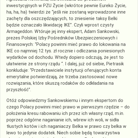
inwestycyjnych w PZU Życie (wkrótce pewnie Eureko Życie,
ha, ha, ha) twierdzi że “jeśli nie zostaną wprowadzone inne
zachęty dla oszczędzających, to zniesienie taksy Belki
będzie oznaczało likwidację IKE”. Czyli wprost czysty
Armageddon. Wtóruje jej inny ekspert, Adam Sankowski,
prezes Polskiej Izby Pośredników Ubezpieczeniowych i
Finansowych: “Polacy powinni mieć prawo do lokowania na
IKE co najmniej 12 tys. zł rocznie i odliczania poniesionych
wydatków od dochodu. Wtedy dopiero odczują, że jest to
ułatwienie ze strony rządu “. I dalej, już od siebie, Pietrasik
konkluduje: “Przedstawiciele instytucji oferujących konta
emerytalne potwierdzają, że trzeba zastosować nowe
rozwiązania, które skuszą rodaków do odkładania na
przyszłość”.
Otóż odpowiedzmy Sankowskiemu i innym ekspertom do
czego Polacy powinni mieć prawo w pierwszym rzędzie – do
położenia kresu rabowaniu ich przez ich własny rząd, m.in.
poprzez odgórne naganianie ich, wbrew ich woli, w sidła
tłustych kotów i ich naganiaczy. Belka w prawo czy belka w
lewo to jedynie dodatek. Niech sobie będą towarzystwa