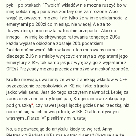
pyk – po ptakach. “Twoich” wkładów nie można ruszyć bo w
imię solidarnego państwa zostały one zamrożone. Albo
wyjąć je, owszem, można, tyle tylko że w imię solidarności z
emerytami po 200zł co miesiąc, nie więcej. Ale za to
dożywotnio, choć reszta naturalnie przepada… Albo co
innego – w imię kolektywnego ratowania tonącego ZUSu
każda wypłata obłożona zostaje 20% podatkiem
“solidarnościowym”. Albo w końcu ten murowany numer –
dlaczego ZUS nie miałby wyręczyć emeryta z wypłatami jego
emerytury z IKE, tak samo jak już wyręczył go z wypłatami z
OFEs? Przykłady można przecież mnożyć w nieskończoność.
Krótko mówiąc, uważamy że wraz z aneksją wkładów w OFE
oszczędzanie czegokolwiek w IKE nie tylko straciło
jakikolwiek sens. Jest do tego szczytem naiwności. Lepiej za
zaoszczędzone centy kupić parę Krugerrandów i zakopać je
*
pod gruszką
, czy nawet jakąś łączkę gdzieś nad rzeczką, niż
narażać się na ich pewną utratę w IKE. O alternatywnym
własnym „filarze IV” pisaliśmy m.in.
tutaj
.
No, ale powracając do artykułu, kiedy to wg red. Anny
Pietrasik z Parkietu IKEs mają stracić sens? Okazuje się że