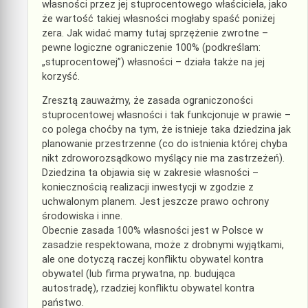
własności przez jej stuprocentowego właściciela, jako
że wartość takiej własności mogłaby spaść poniżej
zera. Jak widać mamy tutaj sprzężenie zwrotne –
pewne logiczne ograniczenie 100% (podkreślam:
„stuprocentowej”) własności – działa także na jej
korzyść.
Zresztą zauważmy, że zasada ograniczoności
stuprocentowej własności i tak funkcjonuje w prawie –
co polega choćby na tym, że istnieje taka dziedzina jak
planowanie przestrzenne (co do istnienia której chyba
nikt zdroworozsądkowo myślący nie ma zastrzeżeń).
Dziedzina ta objawia się w zakresie własności –
koniecznością realizacji inwestycji w zgodzie z
uchwalonym planem. Jest jeszcze prawo ochrony
środowiska i inne.
Obecnie zasada 100% własności jest w Polsce w
zasadzie respektowana, może z drobnymi wyjątkami,
ale one dotyczą raczej konfliktu obywatel kontra
obywatel (lub firma prywatna, np. budująca
autostradę), rzadziej konfliktu obywatel kontra
państwo.