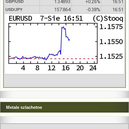
1.34893
+0.26%
16:51
GBP/USD
157.864
-0.38%
16:51
USD/JPY
Metale szlachetne