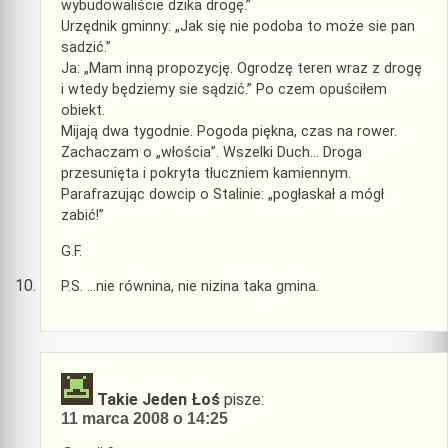
wybudowaliście dzika drogę.”
Urzędnik gminny: „Jak się nie podoba to może sie pan
sadzić.”
Ja: „Mam inną propozycję. Ogrodzę teren wraz z drogę
i wtedy będziemy sie sądzić.” Po czem opuściłem
obiekt.
Mijają dwa tygodnie. Pogoda piękna, czas na rower.
Zachaczam o „włościa”. Wszelki Duch… Droga
przesunięta i pokryta tłuczniem kamiennym.
Parafrazując dowcip o Stalinie: „pogłaskał a mógł
zabić!”
G.F.
P.S. …nie równina, nie nizina taka gmina.
Takie Jeden Łoś
pisze:
11 marca 2008 o 14:25