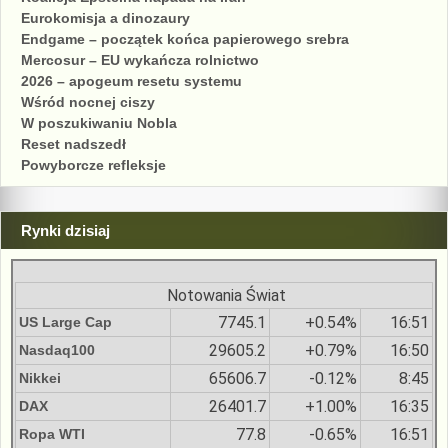
Eurokomisja a dinozaury
Endgame – początek końca papierowego srebra
Mercosur – EU wykańcza rolnictwo
2026 – apogeum resetu systemu
Wśród nocnej ciszy
W poszukiwaniu Nobla
Reset nadszedł
Powyborcze refleksje
Rynki dzisiaj
Notowania Świat
7745.1
+0.54%
16:51
US Large Cap
29605.2
+0.79%
16:50
Nasdaq100
65606.7
-0.12%
8:45
Nikkei
26401.7
+1.00%
16:35
DAX
77.8
-0.65%
16:51
Ropa WTI