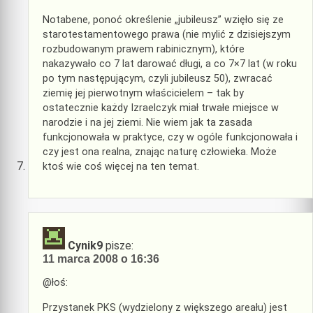
Notabene, ponoć określenie „jubileusz” wzięło się ze
starotestamentowego prawa (nie mylić z dzisiejszym
rozbudowanym prawem rabinicznym), które
nakazywało co 7 lat darować długi, a co 7×7 lat (w roku
po tym następującym, czyli jubileusz 50), zwracać
ziemię jej pierwotnym właścicielem – tak by
ostatecznie każdy Izraelczyk miał trwałe miejsce w
narodzie i na jej ziemi. Nie wiem jak ta zasada
funkcjonowała w praktyce, czy w ogóle funkcjonowała i
czy jest ona realna, znając naturę człowieka. Może
ktoś wie coś więcej na ten temat.
Cynik9
pisze:
11 marca 2008 o 16:36
@łoś:
Przystanek PKS (wydzielony z większego areału) jest