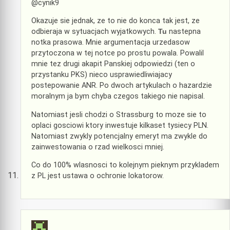
@cynik9
Okazuje sie jednak, ze to nie do konca tak jest, ze
odbieraja w sytuacjach wyjatkowych.
Tu
nastepna
notka prasowa. Mnie argumentacja urzedasow
przytoczona w tej notce po prostu powala. Powalil
mnie tez drugi akapit Panskiej odpowiedzi (ten o
przystanku PKS) nieco usprawiedliwiajacy
postepowanie ANR. Po dwoch artykulach o hazardzie
moralnym ja bym chyba czegos takiego nie napisal.
Natomiast jesli chodzi o Strassburg to moze sie to
oplaci gosciowi ktory inwestuje kilkaset tysiecy PLN.
Natomiast zwykly potencjalny emeryt ma zwykle do
zainwestowania o rzad wielkosci mniej.
Co do 100% wlasnosci to kolejnym pieknym przykladem
z PL jest ustawa o ochronie lokatorow.