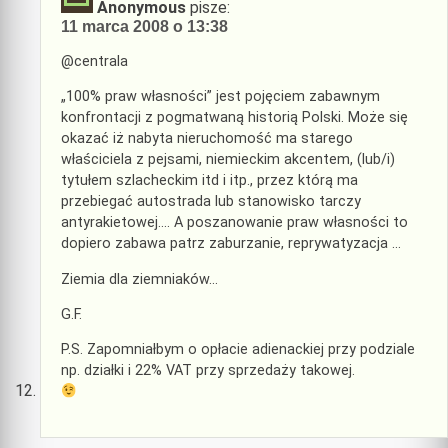
Anonymous
pisze:
11 marca 2008 o 13:38
@centrala
„100% praw własności” jest pojęciem zabawnym
konfrontacji z pogmatwaną historią Polski. Może się
okazać iż nabyta nieruchomość ma starego
właściciela z pejsami, niemieckim akcentem, (lub/i)
tytułem szlacheckim itd i itp., przez którą ma
przebiegać autostrada lub stanowisko tarczy
antyrakietowej…. A poszanowanie praw własności to
dopiero zabawa patrz zaburzanie, reprywatyzacja …
Ziemia dla ziemniaków…
G.F.
P.S. Zapomniałbym o opłacie adienackiej przy podziale
np. działki i 22% VAT przy sprzedaży takowej.