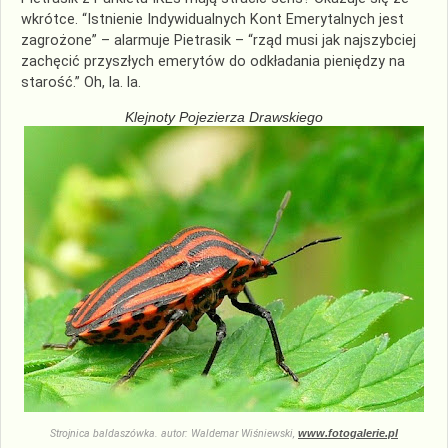
wkrótce. “Istnienie Indywidualnych Kont Emerytalnych jest
zagrożone” – alarmuje Pietrasik – “rząd musi jak najszybciej
zachęcić przyszłych emerytów do odkładania pieniędzy na
starość.” Oh, la. la.
Klejnoty Pojezierza Drawskiego
Strojnica baldaszówka. autor: Waldemar Wiśniewski,
www.fotogalerie.pl