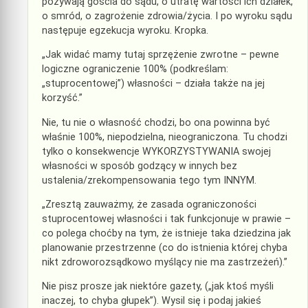
pozywają gościa do sądu, o utratę wartości ich działek,
o smród, o zagrożenie zdrowia/życia. I po wyroku sądu
następuje egzekucja wyroku. Kropka.
„Jak widać mamy tutaj sprzężenie zwrotne – pewne
logiczne ograniczenie 100% (podkreślam:
„stuprocentowej”) własności – działa także na jej
korzyść.”
Nie, tu nie o własność chodzi, bo ona powinna być
właśnie 100%, niepodzielna, nieograniczona. Tu chodzi
tylko o konsekwencje WYKORZYSTYWANIA swojej
własności w sposób godzący w innych bez
ustalenia/zrekompensowania tego tym INNYM.
„Zresztą zauważmy, że zasada ograniczoności
stuprocentowej własności i tak funkcjonuje w prawie –
co polega choćby na tym, że istnieje taka dziedzina jak
planowanie przestrzenne (co do istnienia której chyba
nikt zdroworozsądkowo myślący nie ma zastrzeżeń).”
Nie pisz prosze jak niektóre gazety, („jak ktoś myśli
inaczej, to chyba głupek”). Wysil się i podaj jakieś