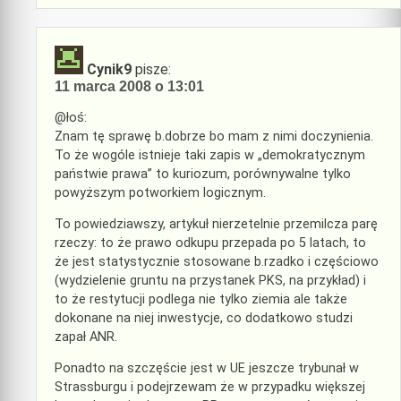
Cynik9
pisze:
11 marca 2008 o 13:01
@łoś:
Znam tę sprawę b.dobrze bo mam z nimi doczynienia.
To że wogóle istnieje taki zapis w „demokratycznym
państwie prawa” to kuriozum, porównywalne tylko
powyższym potworkiem logicznym.
To powiedziawszy, artykuł nierzetelnie przemilcza parę
rzeczy: to że prawo odkupu przepada po 5 latach, to
że jest statystycznie stosowane b.rzadko i częściowo
(wydzielenie gruntu na przystanek PKS, na przykład) i
to że restytucji podlega nie tylko ziemia ale także
dokonane na niej inwestycje, co dodatkowo studzi
zapał ANR.
Ponadto na szczęście jest w UE jeszcze trybunał w
Strassburgu i podejrzewam że w przypadku większej