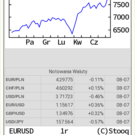
Notowania Waluty
4.29775
-0.11%
08-07
EUR/PLN
4.60292
+0.15%
08-07
CHF/PLN
3.71723
-0.46%
08-07
USD/PLN
1.15617
+0.36%
08-07
EUR/USD
1.34976
+0.32%
08-07
GBP/USD
157.564
-0.57%
08-07
USD/JPY