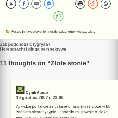
Posted in
inwestowanie
,
metale szlachetne
,
wiedza
,
złoto
Nawigacja
Jak podchodzić tygrysa?
Herengracht i długa perspektywa
wpisu
11 thoughts on “
Złote słonie
”
Cynik9
pisze:
10 grudnia 2007 o 23:00
Aj, widzę po fakcie że pytanie o największe złoże w EU
zadałem nieprecyzyjnie… chodziło mi głównie o złoże i
jego rozmiar, a zapytałem się o kraj…