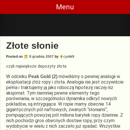
Skip
Menu
to
content
Złote słonie
Posted on
8 grudnia 2007
by
cynik9
czyli największe depozyty złota
W odcinku
mówiliśmy o pewnej analogii w
Peak Gold (2)
eksploatacji złóż ropy i złota. Analogia nie jest oczywiście
pełna i traktujemy ją jako roboczą hipotezę raczej niż
aksjomat. Tym niemniej pewne elementy tego
porównania, w szczególności dynamika odkryć nowych
pokładów, są intrygujące. W ropie mamy obecnie 14
gigantycznych pól naftowych, zwanych “słoniami”,
pompujących powyżej pół miliona baryłek ropy dziennie. Z
nich pochodzi gros obecnych dostaw ropy, przy czym
wydobycie w wielu z nich zaczeło już spadać. Wszystkie