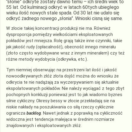
“słonie” odkryte zostały dawno temu – ich średni wiek to
55 lat. Od kulminacji odkryć w latach 60tych ubiegłego
wieku ilość nowych stale spada. Od 30 lat nie udało się
odkryć żadnego nowego „słonia”. Wnioski cisną się same.
W złocie takiej koncentracji produkcji nie ma. Również
dysproporcja pomiędzy wielkościami eksploatowanych
pokładów jest mniejsza. Rolę grają także inne czynniki, takie
jak jakość rudy (opłacalność), obecność innego minerału
(złoto często wydobywane wraz z innym minerałem) czy też
różne metody wydobycia (odkrywka, etc.).
Tym niemniej obserwując na przestrzeni lat ilość i jakość
nowoodkrywanych złóż złota dojść można do wniosku że
odkrycia te nie nadążają za wyczerpywaniem się aktualnie
ekspolatowanych pokładów. Nie należy wyciągać z tego zbyt
pochopnych konkluzji ponieważ jest to jak wiadomo byznes
silnie cykliczny. Okresy bessy w złocie przekładają sie na
niskie nakłady na poszukiwania co siłą rzeczy cyklicznie
ogranicza
backlog
. Nawet jednak z poprawką na cykliczność
widoczna jest tendencja malejąca w średnim rozmiarze
znajdowanych i eksploatowanych złóż.