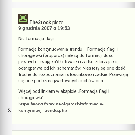
The3rock
pisze:
9 grudnia 2007 o 19:53
Nie formacja flagi:
Formacje kontynuowania trendu – Formacje flagi i
chorągiewki (proporca) należą do formacji dość
pewnych, trwają krótkotrwale i rzadko zdarzają się
odstępstwa od ich schematów. Niestety są one dość
trudne do rozpoznania i stosunkowo rzadkie. Pojawiają
się one podczas gwałtownych ruchów cen.
Więcej pod linkiem w akapicie „Formacja flagi i
chorągiewki”
https://www.forex.nawigator.biz/formacje-
kontynuacji-trendu.php