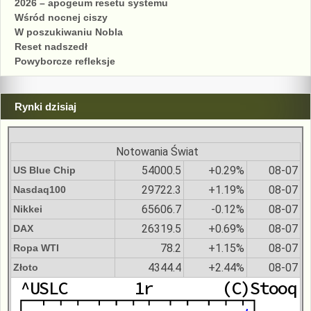
2026 – apogeum resetu systemu
Wśród nocnej ciszy
W poszukiwaniu Nobla
Reset nadszedł
Powyborcze refleksje
Rynki dzisiaj
Notowania Świat
54000.5
+0.29%
08-07
US Blue Chip
29722.3
+1.19%
08-07
Nasdaq100
65606.7
-0.12%
08-07
Nikkei
26319.5
+0.69%
08-07
DAX
78.2
+1.15%
08-07
Ropa WTI
4344.4
+2.44%
08-07
Złoto