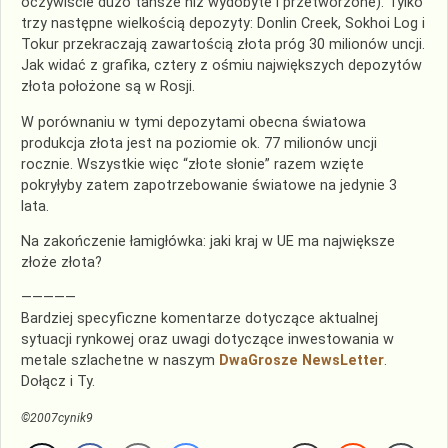
oczywiście dużo tańsze niż wydobyte i przetworzone). Tylko
trzy następne wielkością depozyty: Donlin Creek, Sokhoi Log i
Tokur przekraczają zawartością złota próg 30 milionów uncji.
Jak widać z grafika, cztery z ośmiu największych depozytów
złota położone są w Rosji.
W porównaniu w tymi depozytami obecna światowa
produkcja złota jest na poziomie ok. 77 milionów uncji
rocznie. Wszystkie więc “złote słonie” razem wzięte
pokryłyby zatem zapotrzebowanie światowe na jedynie 3
lata.
Na zakończenie łamigłówka: jaki kraj w UE ma największe
złoże złota?
—————
Bardziej specyficzne komentarze dotyczące aktualnej
sytuacji rynkowej oraz uwagi dotyczące inwestowania w
metale szlachetne w naszym
DwaGrosze NewsLetter
.
Dołącz i Ty.
©2007cynik9