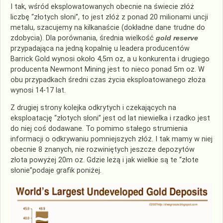
I tak, wśród eksplowatowanych obecnie na świecie złóż
liczbę “złotych słoni”, to jest złóż z ponad 20 milionami uncji
metalu, szacujemy na kilkanaście (dokładne dane trudne do
zdobycia). Dla porównania, średnia wielkość
gold reserve
przypadająca na jedną kopalnię u leadera producentów
Barrick Gold wynosi około 4,5m oz, a u konkurenta i drugiego
producenta Newmont Mining jest to nieco ponad 5m oz. W
obu przypadkach średni czas życia eksploatowanego złoża
wynosi 14-17 lat.
Z drugiej strony kolejka odkrytych i czekających na
eksploatację “złotych słoni” jest od lat niewielka i rzadko jest
do niej coś dodawane. To pomimo stałego strumienia
informacji o odkrywaniu pomniejszych złóż. I tak mamy w niej
obecnie 8 znanych, nie rozwiniętych jeszcze depozytów
złota powyżej 20m oz. Gdzie leżą i jak wielkie są te “złote
słonie”podaje grafik poniżej.