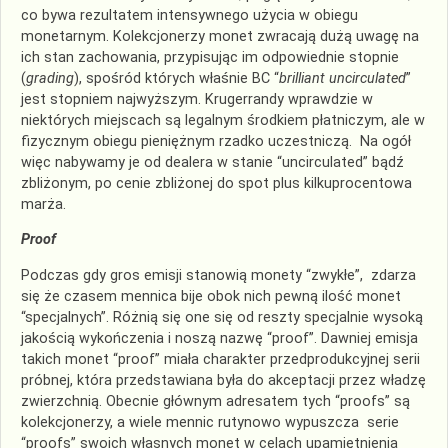
co bywa rezultatem intensywnego użycia w obiegu
monetarnym. Kolekcjonerzy monet zwracają dużą uwagę na
ich stan zachowania, przypisując im odpowiednie stopnie
(
grading
), spośród których właśnie BC “
brilliant uncirculated
”
jest stopniem najwyższym. Krugerrandy wprawdzie w
niektórych miejscach są legalnym środkiem płatniczym, ale w
fizycznym obiegu pieniężnym rzadko uczestniczą. Na ogół
więc nabywamy je od dealera w stanie “uncirculated” bądź
zbliżonym, po cenie zbliżonej do spot plus kilkuprocentowa
marża.
Proof
Podczas gdy gros emisji stanowią monety “zwykłe”, zdarza
się że czasem mennica bije obok nich pewną ilość monet
“specjalnych”. Różnią się one się od reszty specjalnie wysoką
jakością wykończenia i noszą nazwę “proof”. Dawniej emisja
takich monet “proof” miała charakter przedprodukcyjnej serii
próbnej, która przedstawiana była do akceptacji przez władzę
zwierzchnią. Obecnie głównym adresatem tych “proofs” są
kolekcjonerzy, a wiele mennic rutynowo wypuszcza serie
“proofs” swoich własnych monet w celach upamiętnienia