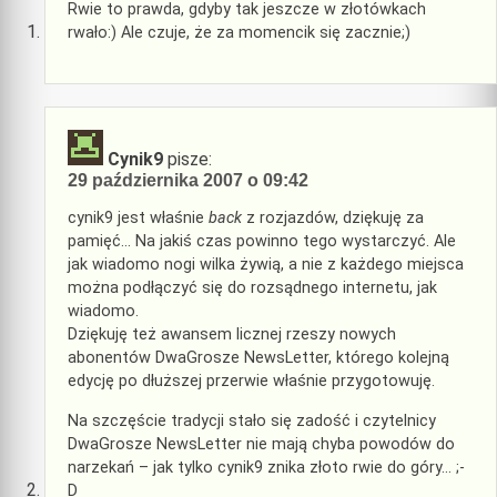
Rwie to prawda, gdyby tak jeszcze w złotówkach
rwało:) Ale czuje, że za momencik się zacznie;)
Cynik9
pisze:
29 października 2007 o 09:42
cynik9 jest właśnie
back
z rozjazdów, dziękuję za
pamięć… Na jakiś czas powinno tego wystarczyć. Ale
jak wiadomo nogi wilka żywią, a nie z każdego miejsca
można podłączyć się do rozsądnego internetu, jak
wiadomo.
Dziękuję też awansem licznej rzeszy nowych
abonentów DwaGrosze NewsLetter, którego kolejną
edycję po dłuższej przerwie właśnie przygotowuję.
Na szczęście tradycji stało się zadość i czytelnicy
DwaGrosze NewsLetter nie mają chyba powodów do
narzekań – jak tylko cynik9 znika złoto rwie do góry… ;-
D