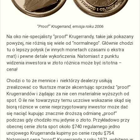
“Proof” Krugerrand, emisja roku 2006
Na oko nie-specjalisty “proof” Krugerrandy, takie jak pokazany
powyżej, nie różnią się wiele od “normalnego”. Głównie chodzi
tu o lepszy połysk (w innych monetach czasami o ekstra
mat) i pewne detale wykończenia. Natomiast z punktu
widzenia inwestora w złoto różnica może być istotna –
cena!
Chodzi o to że mennice i niektórzy dealerzy usiłują
zrealizować co tłustsze marże akcentując sprzedaż “proof”
Krugerrandów i żądając za nie cen materialnie wyższych od
spot. O ile nie towarzyszy temu uczciwe wskazanie skąd się
biorą różnice w cenie nieprzygotowany inwestor może dać
się naciąć kupując znacznie droższą odmianę „proof”
podczas gdy chodziło mu jedynie o złoto. Przykładowo przy
obecnej cenie złota spot około $740 regularnego jedno
uncjowego Krugerranda kupimy po cenie rzędu $754.
Natomiast cena “proof” Krugerranda z roku 1971, wybitego w