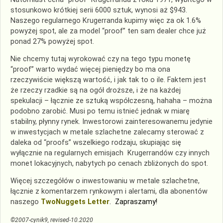
stosunkowo krótkiej serii 6000 sztuk, wynosi aż $943.
Naszego regularnego Krugerranda kupimy więc za ok 1.6%
powyżej spot, ale za model “proof” ten sam dealer chce już
ponad 27% powyżej spot.
Nie chcemy tutaj wyrokować czy na tego typu monetę
“proof” warto wydać więcej pieniędzy bo ma ona
rzeczywiście większą wartość, i jak tak to o ile. Faktem jest
że rzeczy rzadkie są na ogół droższe, i że na każdej
spekulacji – łącznie ze sztuką współczesną, hahaha – można
podobno zarobić. Musi po temu istnieć jednak w miarę
stabilny, płynny rynek. Inwestorowi zainteresowanemu jedynie
w inwestycjach w metale szlachetne zalecamy sterować z
daleka od “proofs” wszelkiego rodzaju, skupiając się
wyłącznie na regularnych emisjach Krugerrandów czy innych
monet lokacyjnych, nabytych po cenach zbliżonych do spot.
Więcej szczegółów o inwestowaniu w metale szlachetne,
łącznie z komentarzem rynkowym i alertami, dla abonentów
naszego
TwoNuggets Lette
r
. Zapraszamy!
©2007-cynik9, revised-10.2020