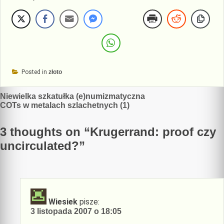
Posted in
złoto
Nawigacja
Niewielka szkatułka (e)numizmatyczna
COTs w metalach szlachetnych (1)
wpisu
3 thoughts on “
Krugerrand: proof czy
uncirculated?
”
Wiesiek
pisze:
3 listopada 2007 o 18:05