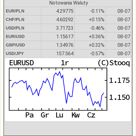
Notowania Waluty
4.29775
-0.11%
08-07
EUR/PLN
4.60292
+0.15%
08-07
CHF/PLN
3.71723
-0.46%
08-07
USD/PLN
1.15617
+0.36%
08-07
EUR/USD
1.34976
+0.32%
08-07
GBP/USD
157.564
-0.57%
08-07
USD/JPY