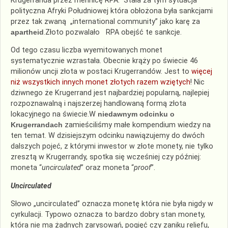
Krugerranda przez mennicę RPA. Stała za tym sytuacja
polityczna Afryki Południowej która obłożona była sankcjami
przez tak zwaną „international community” jako karę za
apartheid
.Złoto pozwalało RPA obejść te sankcje.
Od tego czasu liczba wyemitowanych monet
systematycznie wzrastała. Obecnie krąży po świecie 46
milionów uncji złota w postaci Krugerrandów. Jest to
więcej
niż wszystkich innych monet złotych razem wziętych
! Nic
dziwnego że Krugerrand jest najbardziej popularną, najlepiej
rozpoznawalną i najszerzej handlowaną formą złota
lokacyjnego na świecie.W
niedawnym odcinku o
Krugerrandach
zamieściliśmy małe kompendium wiedzy na
ten temat. W dzisiejszym odcinku nawiązujemy do dwóch
dalszych pojeć, z którymi inwestor w złote monety, nie tylko
zresztą w Krugerrandy, spotka się wcześniej czy później:
moneta “
uncirculated
” oraz moneta “
proof
”.
Uncirculated
Słowo „uncirculated” oznacza monetę która nie była nigdy w
cyrkulacji. Typowo oznacza to bardzo dobry stan monety,
która nie ma żadnych zarysowań, pogięć czy zaniku reliefu,