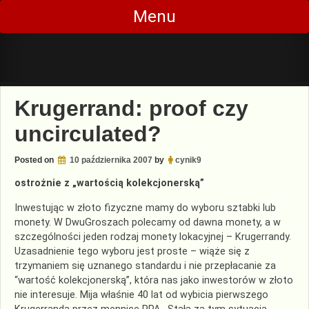
Skip
Menu
to
content
Krugerrand: proof czy
uncirculated?
Posted on
10 października 2007
by
cynik9
ostrożnie z „wartością kolekcjonerską”
Inwestując w złoto fizyczne mamy do wyboru sztabki lub
monety. W DwuGroszach polecamy od dawna monety, a w
szczególności jeden rodzaj monety lokacyjnej – Krugerrandy.
Uzasadnienie tego wyboru jest proste – wiąże się z
trzymaniem się uznanego standardu i nie przepłacanie za
“wartość kolekcjonerską”, która nas jako inwestorów w złoto
nie interesuje. Mija właśnie 40 lat od wybicia pierwszego