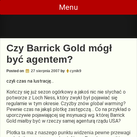
Skip
Menu
to
content
Czy Barrick Gold mógł
być agentem?
Posted on
27 sierpnia 2007
by
cynik9
czyli czas na lustrację…
Kończy się już sezon ogórkowy a jakoś nic nie słychać o
potworze z Loch Ness, który zwykł był pojawiać się
regularnie w tym okresie. Czyżby znów
global warming
?
Pewnie czas na jakąś plotkę zastępczą… Co na przykład o
uporczywie pojawiającej się insynuacji wg. której Barrick
Gold miałby być w rzeczy samej agenturą rządu USA?
Plotka ta ma z naszego punktu widzenia
pewne przewagi