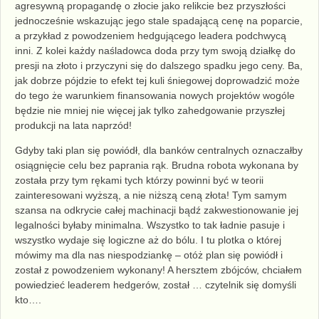
agresywną propagandę o złocie jako relikcie bez przyszłości
jednocześnie wskazując jego stale spadającą cenę na poparcie,
a przykład z powodzeniem hedgującego leadera podchwycą
inni. Z kolei każdy naśladowca doda przy tym swoją działkę do
presji na złoto i przyczyni się do dalszego spadku jego ceny. Ba,
jak dobrze pójdzie to efekt tej kuli śniegowej doprowadzić może
do tego że warunkiem finansowania nowych projektów wogóle
będzie nie mniej nie więcej jak tylko zahedgowanie przyszłej
produkcji na lata naprzód!
Gdyby taki plan się powiódł, dla banków centralnych oznaczałby
osiągnięcie celu bez paprania rąk. Brudna robota wykonana by
została przy tym rękami tych którzy powinni być w teorii
zainteresowani wyższą, a nie niższą ceną złota! Tym samym
szansa na odkrycie całej machinacji bądź zakwestionowanie jej
legalności byłaby minimalna. Wszystko to tak ładnie pasuje i
wszystko wydaje się logiczne aż do bólu. I tu plotka o której
mówimy ma dla nas niespodziankę – otóż plan się powiódł i
został z powodzeniem wykonany! A hersztem zbójców, chciałem
powiedzieć leaderem hedgerów, został … czytelnik się domyśli
kto….