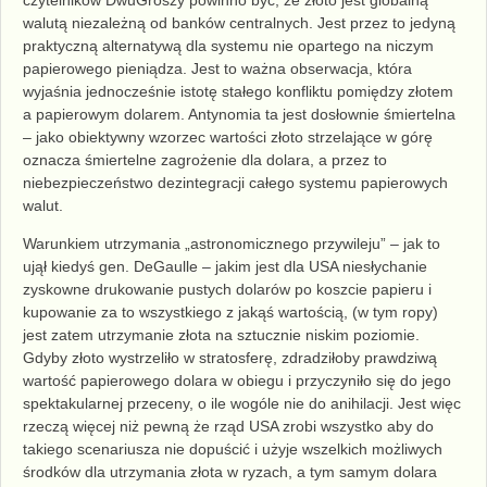
walutą niezależną od banków centralnych. Jest przez to jedyną
praktyczną alternatywą dla systemu nie opartego na niczym
papierowego pieniądza. Jest to ważna obserwacja, która
wyjaśnia jednocześnie istotę stałego konfliktu pomiędzy złotem
a papierowym dolarem. Antynomia ta jest dosłownie śmiertelna
– jako obiektywny wzorzec wartości złoto strzelające w górę
oznacza śmiertelne zagrożenie dla dolara, a przez to
niebezpieczeństwo dezintegracji całego systemu papierowych
walut.
Warunkiem utrzymania „astronomicznego przywileju” – jak to
ujął kiedyś gen. DeGaulle – jakim jest dla USA niesłychanie
zyskowne drukowanie pustych dolarów po koszcie papieru i
kupowanie za to wszystkiego z jakąś wartością, (w tym ropy)
jest zatem utrzymanie złota na sztucznie niskim poziomie.
Gdyby złoto wystrzeliło w stratosferę, zdradziłoby prawdziwą
wartość papierowego dolara w obiegu i przyczyniło się do jego
spektakularnej przeceny, o ile wogóle nie do anihilacji. Jest więc
rzeczą więcej niż pewną że rząd USA zrobi wszystko aby do
takiego scenariusza nie dopuścić i użyje wszelkich możliwych
środków dla utrzymania złota w ryzach, a tym samym dolara