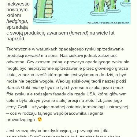
niekwestio
nowanym
królem
hedgingu
,
sprzedają
c swoją produkcję awansem (
forward
) na wiele lat
naprzód.
T
eoretycznie w warunkach opadającego rynku sprzedawanie
produkcji
forward
ma sens. Nas ciekawi jednak zależność
odwrotna. Czy czasem jedną z przyczyn opadającego rynku nie
mogło być nieprzytomne sprzedawanie przez głównego gracza
złota, znaczna część którego nie jest wykopana do dziś, a być
może nie będzie wogóle. Według spiskowej teorii naszej plotki
Barrick Gold miałby być nie tyle byznesem szukającym
bona-
fide
zysku ale rodzajem fasady dla rządu USA, której głównym
celem było utrzymywanie stałej presji na złoto i zbijanie jego
ceny. Czyli – używając modnej ostatnio terminologii lustracyjnej
– coś w rodzaju tajnego współpracownika i agenta
prowadzącego.
Jest rzeczą chyba bezdyskusyjną, a przynajmniej dla
czytelników DwuGroszy powinno być, że złoto jest globalną