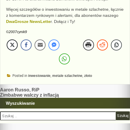
Więcej szczegółów o inwestowaniu w metale szlachetne, łącznie
z komentarzem rynkowym i alertami, dla abonentów naszego
DwaGrosze NewsLette
r. Dołącz i Ty!
©2007cynik9
Posted in
inwestowanie
,
metale szlachetne
,
złoto
Nawigacja
Aaron Russo, RiP
Zimbabwe walczy z inflacją
wpisu
Wyszukiwanie
Szukaj: