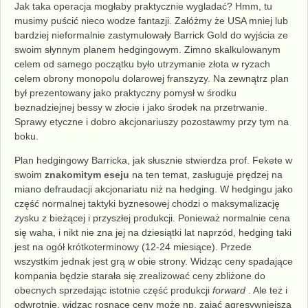
Jak taka operacja mogłaby praktycznie wygladać? Hmm, tu
musimy puścić nieco wodze fantazji. Załóżmy że USA mniej lub
bardziej nieformalnie zastymulowały Barrick Gold do wyjścia ze
swoim słynnym planem hedgingowym. Zimno skalkulowanym
celem od samego początku było utrzymanie złota w ryzach
celem obrony monopolu dolarowej franszyzy. Na zewnątrz plan
był prezentowany jako praktyczny pomysł w środku
beznadziejnej bessy w złocie i jako środek na przetrwanie.
Sprawy etyczne i dobro akcjonariuszy pozostawmy przy tym na
boku.
Plan hedgingowy Barricka, jak słusznie stwierdza prof. Fekete w
swoim
znakomitym eseju
na ten temat, zasługuje prędzej na
miano defraudacji akcjonariatu niż na hedging. W hedgingu jako
część normalnej taktyki byznesowej chodzi o maksymalizację
zysku z bieżącej i przyszłej produkcji. Ponieważ normalnie cena
się waha, i nikt nie zna jej na dziesiątki lat naprzód, hedging taki
jest na ogół krótkoterminowy (12-24 miesiące). Przede
wszystkim jednak jest grą w obie strony. Widząc ceny spadające
kompania będzie starała się zrealizować ceny zbliżone do
obecnych sprzedając istotnie część produkcji
forward
. Ale też i
odwrotnie, widząc rosnące ceny może np. zająć agresywniejszą