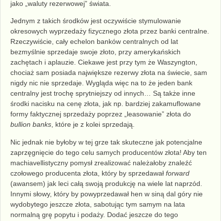
jako „waluty rezerwowej” świata.
Jednym z takich środków jest oczywiście stymulowanie
okresowych wyprzedaży fizycznego złota przez banki centralne.
Rzeczywiście, cały echelon banków centralnych od lat
bezmyślnie sprzedaje swoje złoto, przy amerykańskich
zachętach i aplauzie. Ciekawe jest przy tym że Waszyngton,
chociaż sam posiada największe rezerwy złota na świecie, sam
nigdy nic nie sprzedaje. Wygląda więc na to że jeden bank
centralny jest trochę sprytniejszy od innych… Są także inne
środki nacisku na cenę złota, jak np. bardziej zakamuflowane
formy faktycznej sprzedaży poprzez „leasowanie” złota do
bullion banks
, które je z kolei sprzedają.
Nic jednak nie byłoby w tej grze tak skuteczne jak potencjalne
zaprzęgnięcie do tego celu samych producentów złota! Aby ten
machiavellistyczny pomysł zrealizować należałoby znaleźć
czołowego producenta złota, który by sprzedawał
forward
(awansem) jak leci całą swoją produkcję na wiele lat naprzód.
Innymi słowy, który by powyprzedawał hen w siną dal góry nie
wydobytego jeszcze złota, sabotując tym samym na lata
normalną grę popytu i podaży. Dodać jeszcze do tego