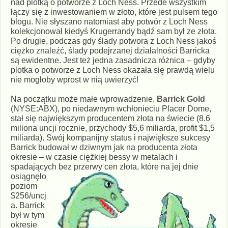
nad plotką o potworze z
Loch Ness. Przede wszystkim
łączy się z inwestowaniem w złoto, które jest pulsem tego
blogu. Nie słyszano natomiast aby potwór z Loch Ness
kolekcjonował kiedyś
Krugerrandy bądź sam był ze złota.
Po drugie, podczas gdy ślady potwora z Loch Ness jakoś
ciężko znaleźć, ślady podejrzanej działalności Barricka
są ewidentne. Jest też
jedna zasadnicza różnica – gdyby
plotka o potworze z Loch Ness okazała się prawdą wielu
nie mogłoby wprost w nią uwierzyć!
Na początku może małe wprowadzenie.
Barrick Gold
(NYSE:ABX), po niedawnym wchłonieciu Placer Dome,
stał się największym producentem złota na świecie (8.6
miliona uncji rocznie, przychody $5,6 miliarda, profit $1,5
miliarda). Swój kompanijny status i największe sukcesy
Barrick budował w dziwnym jak na producenta złota
okresie – w czasie ciężkiej bessy w metalach i
spadających bez przerwy
cen złota, które na jej dnie
osiągnęło
poziom
$256/uncj
a. Barrick
był w tym
okresie