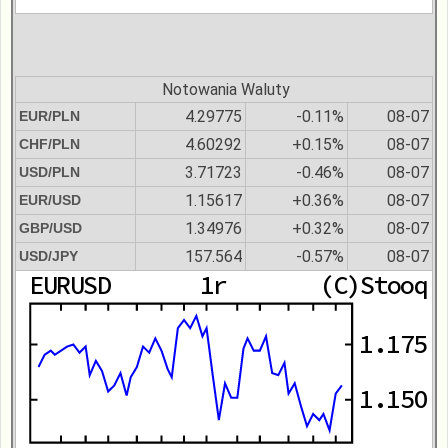
Notowania Waluty
4.29775
-0.11%
08-07
EUR/PLN
4.60292
+0.15%
08-07
CHF/PLN
3.71723
-0.46%
08-07
USD/PLN
1.15617
+0.36%
08-07
EUR/USD
1.34976
+0.32%
08-07
GBP/USD
157.564
-0.57%
08-07
USD/JPY