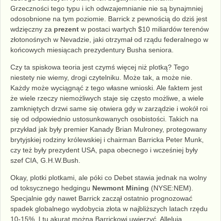
Grzeczności tego typu i ich odwzajemnianie nie są bynajmniej
odosobnione na tym poziomie. Barrick z pewnością do dziś jest
wdzięczny za
prezent
w postaci wartych $10 miliardów terenów
złotonośnych w Nevadzie, jaki otrzymał od rządu federalnego w
końcowych miesiącach prezydentury Busha seniora.
Czy ta spiskowa teoria jest czymś więcej niż plotką? Tego
niestety nie wiemy, drogi czytelniku. Może tak, a może nie.
Każdy może wyciągnąć z tego własne wnioski. Ale faktem jest
że wiele rzeczy niemożliwych staje się często możliwe, a wiele
zamkniętych drzwi same się otwiera gdy w zarządzie i wokół roi
się od odpowiednio ustosunkowanych osobistości. Takich na
przykład jak były premier Kanady Brian Mulroney, protegowany
brytyjskiej rodziny królewskiej i chairman Barricka Peter Munk,
czy też były prezydent USA, papa obecnego i wcześniej były
szef CIA, G.H.W.Bush.
Okay, plotki plotkami, ale póki co Debet stawia jednak na wolny
od toksycznego hedgingu
Newmont Mining
(NYSE:NEM).
Specjalnie gdy nawet Barrick zaczął
ostatnio
prognozować
spadek globalnego wydobycia złota w najbliższych latach rzędu
10-15%. I tu akurat można Barrickowi uwierzyć. Alleluja.