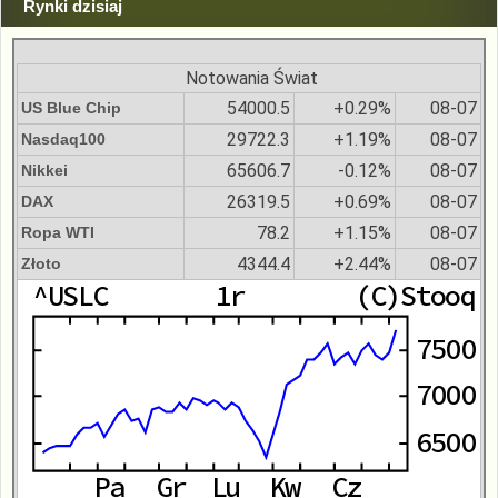
Rynki dzisiaj
Notowania Świat
54000.5
+0.29%
08-07
US Blue Chip
29722.3
+1.19%
08-07
Nasdaq100
65606.7
-0.12%
08-07
Nikkei
26319.5
+0.69%
08-07
DAX
78.2
+1.15%
08-07
Ropa WTI
4344.4
+2.44%
08-07
Złoto