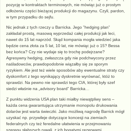
pozycję w kontraktach terminowych, nie mówiąc już o prostym
odłożeniu części bieżącej produkcji do magazynu. Czyli, pardon,
w tym przypadku do sejfu.
Nic jednak z tych rzeczy u Barricka. Jego ”hedging plan”
zakładał prostą, masową wyprzedaż całej produkcji jak leci,
nawet do 15 lat naprzód. Skąd kompania mogła wiedzieć jaka
będzie cena złota za 5 lat, 10 lat, nie mówiąc już o 15? Bessa
bez końca? Czy nie wydaje się to trochę podejrzane?
Agresywny hedging, zwłaszcza gdy nie podchwycony przez
naśladowców, prawdopodobnie wiązałby się ze sporym
ryzykiem. Ale jest też wiele sposobów aby ewentualne straty czy
dyskomfort z tego wynikający dyskretnie wyrównać, któż to
sprawdzi. Na pewno nie sprawdzi tego CIA, której były szef
siedzi właśnie na „advisory board” Barricka…
Z punktu widzenia USA plan taki miałby niewątpliwy sens –
każda cena gwarantująca utrzymanie monopolu drukowania
dolarów jest warta świeczki. Jako możliwą nagrodę Barrick mógł
uzyskać np. przywileje dotyczące koncesji na ziemiach
federalnych czy też feredalne ułatwienia w przejmowaniu
szeregu słabszych rywali, z ich bogatymi rezerwami.