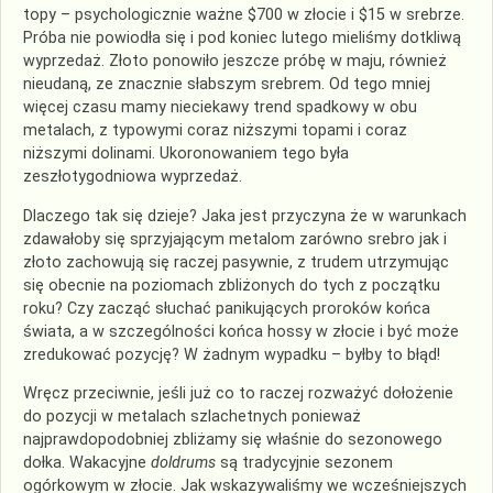
topy – psychologicznie ważne $700 w złocie i $15 w srebrze.
Próba nie powiodła się i pod koniec lutego mieliśmy dotkliwą
wyprzedaż. Złoto ponowiło jeszcze próbę w maju, również
nieudaną, ze znacznie słabszym srebrem. Od tego mniej
więcej czasu mamy nieciekawy trend spadkowy w obu
metalach, z typowymi coraz niższymi topami i coraz
niższymi dolinami. Ukoronowaniem tego była
zeszłotygodniowa wyprzedaż.
Dlaczego tak się dzieje? Jaka jest przyczyna że w warunkach
zdawałoby się sprzyjającym metalom zarówno srebro jak i
złoto zachowują się raczej pasywnie, z trudem utrzymując
się obecnie na poziomach zbliżonych do tych z początku
roku? Czy zacząć słuchać panikujących proroków końca
świata, a w szczególności końca hossy w złocie i być może
zredukować pozycję? W żadnym wypadku – byłby to błąd!
Wręcz przeciwnie, jeśli już co to raczej rozważyć dołożenie
do pozycji w metalach szlachetnych ponieważ
najprawdopodobniej zbliżamy się właśnie do sezonowego
dołka. Wakacyjne
doldrums
są tradycyjnie sezonem
ogórkowym w złocie. Jak wskazywaliśmy we wcześniejszych