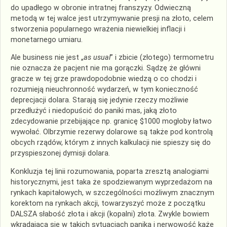
do upadłego w obronie intratnej franszyzy. Odwieczną
metodą w tej walce jest utrzymywanie presji na złoto, celem
stworzenia popularnego wrażenia niewielkiej inflacji i
monetarnego umiaru.
Ale business nie jest „
as usual
” i zbicie (złotego) termometru
nie oznacza że pacjent nie ma gorączki. Sądzę że główni
gracze w tej grze prawdopodobnie wiedzą o co chodzi i
rozumieją nieuchronność wydarzeń, w tym konieczność
deprecjacji dolara. Starają się jedynie rzeczy możliwie
przedłużyć i niedopuścić do paniki mas, jaką złoto
zdecydowanie przebijające np. granicę $1000 mogłoby łatwo
wywołać. Olbrzymie rezerwy dolarowe są także pod kontrolą
obcych rządów, którym z innych kalkulacji nie spieszy się do
przyspieszonej dymisji dolara.
Konkluzja tej linii rozumowania, poparta zresztą analogiami
historycznymi, jest taka że spodziewanym wyprzedażom na
rynkach kapitałowych, w szczególności możliwym znacznym
korektom na rynkach akcji, towarzyszyć może z początku
DALSZA słabość złota i akcji (kopalni) złota. Zwykle bowiem
wkradająca się w takich sytuacjach panika i nerwowość każe