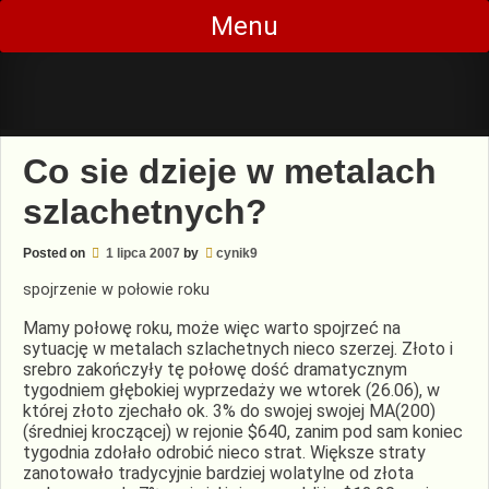
Skip
Menu
to
content
Co sie dzieje w metalach
szlachetnych?
Posted on
1 lipca 2007
by
cynik9
spojrzenie w połowie roku
Mamy połowę roku, może więc warto spojrzeć na
sytuację w metalach szlachetnych nieco szerzej. Złoto i
srebro zakończyły tę połowę dość dramatycznym
tygodniem głębokiej wyprzedaży we wtorek (26.06), w
której złoto zjechało ok. 3% do swojej swojej MA(200)
(średniej kroczącej) w rejonie $640, zanim pod sam koniec
tygodnia zdołało odrobić nieco strat. Większe straty
zanotowało tradycyjnie bardziej wolatylne od złota