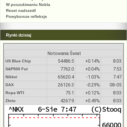
W poszukiwaniu Nobla
Reset nadszedł
Powyborcze refleksje
Rynki dzisiaj
Notowania Świat
54486.5
+0.14%
8:03
US Blue Chip
7762.0
+0.04%
7:53
S&P500 Fut
65620.4
-1.03%
7:47
Nikkei
26126.3
-0.29%
08-05
DAX
75.1
+0.12%
8:03
Ropa WTI
4267.9
+0.49%
8:03
Złoto