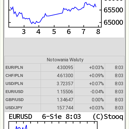
Notowania Waluty
4.30095
+0.03%
8:03
EUR/PLN
4.61300
+0.09%
8:03
CHF/PLN
3.72357
+0.07%
8:03
USD/PLN
1.15506
-0.04%
8:03
EUR/USD
1.34647
0.00%
8:03
GBP/USD
157.744
+0.03%
8:03
USD/JPY