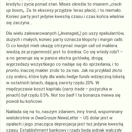
kredytu i życia ponad stan. Mises określa to mianem „
crack-
up boom
„. Za te ekscesy przyjdzie teraz płacić, i to niemało.
Koniec party jest jedynie kwestią czasu i czas końca właśnie
się zaczyna…
Dla wielu zalewarowanych („
leveraged
„) po uszy spekulantów,
dużych i małych, koniec party oznacza kłopoty i
margin calls
.
Ci co kiedyś mieli okazję otrzymać
margin call
od maklera
wiedzą że przyjemność jest to średnia. Co się wtedy robi? –
a no generuje się w panice ekstra gotówkę, drogą
wyprzedaży wszystkiego co nadaje się do sprzedania, i to
pronto
; inaczej makler zrobi to za nas. Jak na przykład złoto
czy srebro, które były dla wielu
hedge funds
wdzięczną lokatą
w ostatnich latach, dającą zwroty rzędu 20%. W
międzyczasie koszt kapitału (
carry trade
– pożyczka w
jenach) był rzędu 0.5%.
Not too bad
! I ta bonanza miewa się
powoli ku końcowi.
Nakłada się na to, naszym zdaniem, inny trend, wspominany
wielokrotnie w
DwaGrosze NewsLetter
– US dolar jest w
opałach i jego znacząca deprecjacja jest też jedynie kwestią
czasu. Establishment bankowy i rządy będą jednak walczyły