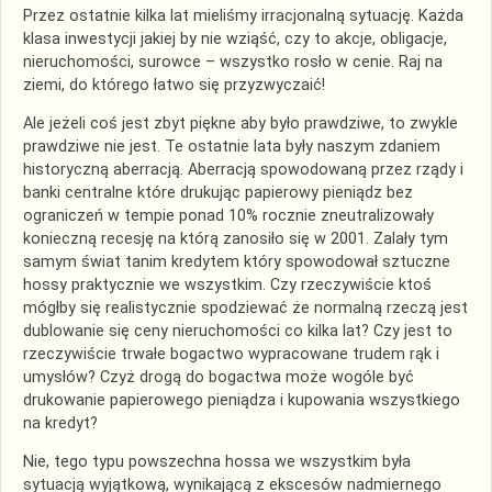
Przez ostatnie kilka lat mieliśmy irracjonalną sytuację. Każda
klasa inwestycji jakiej by nie wziąść, czy to akcje, obligacje,
nieruchomości, surowce – wszystko rosło w cenie. Raj na
ziemi, do którego łatwo się przyzwyczaić!
Ale jeżeli coś jest zbyt piękne aby było prawdziwe, to zwykle
prawdziwe nie jest. Te ostatnie lata były naszym zdaniem
historyczną aberracją. Aberracją spowodowaną przez rządy i
banki centralne które drukując papierowy pieniądz bez
ograniczeń w tempie ponad 10% rocznie zneutralizowały
konieczną recesję na którą zanosiło się w 2001. Zalały tym
samym świat tanim kredytem który spowodował sztuczne
hossy praktycznie we wszystkim. Czy rzeczywiście ktoś
mógłby się realistycznie spodziewać że normalną rzeczą jest
dublowanie się ceny nieruchomości co kilka lat? Czy jest to
rzeczywiście trwałe bogactwo wypracowane trudem rąk i
umysłów? Czyż drogą do bogactwa może wogóle być
drukowanie papierowego pieniądza i kupowania wszystkiego
na kredyt?
Nie, tego typu powszechna hossa we wszystkim była
sytuacją wyjątkową, wynikającą z ekscesów nadmiernego