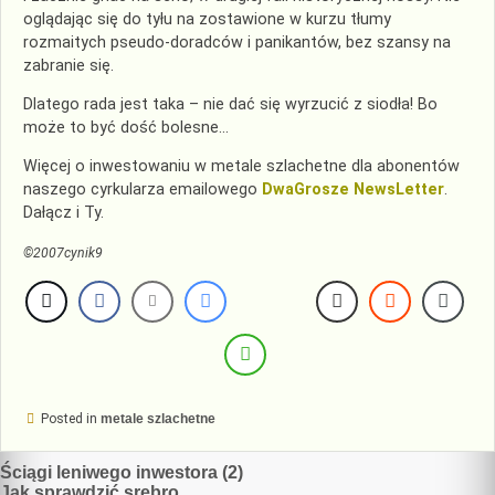
oglądając się do tyłu na zostawione w kurzu tłumy
rozmaitych pseudo-doradców i panikantów, bez szansy na
zabranie się.
Dlatego rada jest taka – nie dać się wyrzucić z siodła! Bo
może to być dość bolesne…
Więcej o inwestowaniu w metale szlachetne dla abonentów
naszego cyrkularza emailowego
DwaGrosze NewsLetter
.
Dałącz i Ty.
©2007cynik9
Posted in
metale szlachetne
Nawigacja
Ściągi leniwego inwestora (2)
Jak sprawdzić srebro