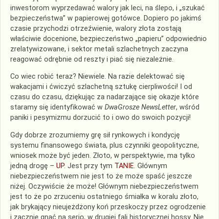
inwestorom wyprzedawać walory jak leci, na ślepo, i „szukać
bezpieczeństwa” w papierowej gotówce. Dopiero po jakimś
czasie przychodzi otrzeźwienie, walory złota zostają
właściwie docenione, bezpieczeństwo „papieru” odpowiednio
zrelatywizowane, i sektor metali szlachetnych zaczyna
reagować odrębnie od reszty i piać się niezależnie.
Co wiec robić teraz? Niewiele. Na razie delektować się
wakacjami i ćwiczyć szlachetną sztukę cierpliwości! I od
czasu do czasu, dziękując za nadarzające się okazje które
staramy się identyfikować w
DwaGrosze NewsLetter
, wśród
paniki i pesymizmu dorzucić to i owo do swoich pozycji!
Gdy dobrze zrozumiemy grę sił rynkowych i kondycję
systemu finansowego świata, plus czynniki geopolityczne,
wniosek może być jeden. Złoto, w perspektywie, ma tylko
jedną drogę –
UP
. Jest przy tym
TANIE
. Głównym
niebezpieczeństwem nie jest to że może spaść jeszcze
niżej. Oczywiście że może! Głównym niebezpieczeństwem
jest to że po zrzuceniu ostatniego śmiałka w koralu złoto,
jak brykający nieujeżdżony koń przeskoczy przez ogrodzenie
i zacznie gnać na serio, w drugiej fali historycznej hossy. Nie