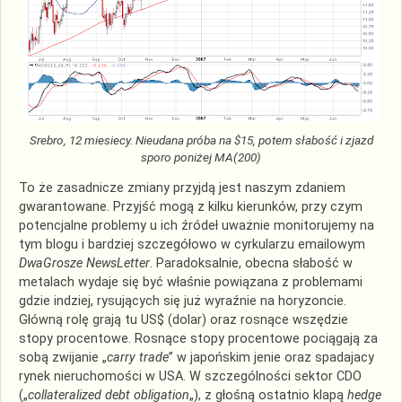
Srebro, 12 miesiecy. Nieudana próba na $15, potem słabość i zjazd
sporo poniżej MA(200)
To że zasadnicze zmiany przyjdą jest naszym zdaniem
gwarantowane. Przyjść mogą z kilku kierunków, przy czym
potencjalne problemy u ich źródeł uważnie monitorujemy na
tym blogu i bardziej szczegółowo w cyrkularzu emailowym
DwaGrosze NewsLetter
. Paradoksalnie, obecna słabość w
metalach wydaje się być właśnie powiązana z problemami
gdzie indziej, rysujących się już wyraźnie na horyzoncie.
Główną rolę grają tu US$ (dolar) oraz rosnące wszędzie
stopy procentowe. Rosnące stopy procentowe pociągają za
sobą zwijanie „
carry trade
” w japońskim jenie oraz spadajacy
rynek nieruchomości w USA. W szczególności sektor CDO
(„
collateralized debt obligation
„), z głośną ostatnio klapą
hedge