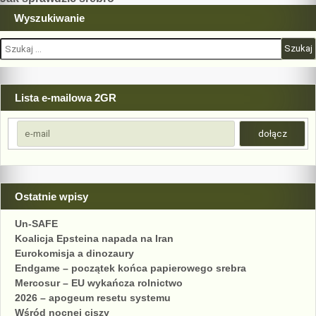
wpisu
Wyszukiwanie
Szukaj:
Lista e-mailowa 2GR
Ostatnie wpisy
Un-SAFE
Koalicja Epsteina napada na Iran
Eurokomisja a dinozaury
Endgame – początek końca papierowego srebra
Mercosur – EU wykańcza rolnictwo
2026 – apogeum resetu systemu
Wśród nocnej ciszy