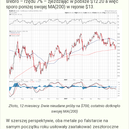
srebro – rzędu 7% – zjeżdżając w pobliże $12.20 a więc
sporo poniżej swojej MA(200) w rejonie $13.
Złoto, 12 miesiecy. Dwie nieudane próby na $700, ostatnio dotknęło
swojej MA(200)
W szerszej perspektywie, oba metale po falstarcie na
samym początku roku usiłowały zaatakować zeszłoroczne