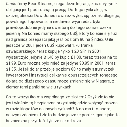
funds
firmy Bear Stearns, ulega dezintegracji, zaś cały rynek
obligacji jest pod rosnącą presją. Do tego rynki akcji, w
szczególności Dow Jones również wykazują oznaki długiego,
powolnego topowania, a niedawna wyprzedaż była
prawdopodobnie jedynie uwerturą do tego co nas czeka
jesienią. Na koniec mamy słabego US$, który kolebie się tuż
nad granicą przepaści jaką jest poziom 80 na $index. O ile
jeszcze w 2001 jeden US$ kupował 1.70 franka
szwajcarskiego, teraz kupuje tylko 1.20 SFr. In 2001
wystarczyło jedynie $1.40 by kupić £1.00, teraz trzeba na to
$1.99. Euro można było mieć za jedyne $0.85 in 2001, teraz
$1.35. Jeżeli dolar przebije poziom 80 to mały strumyczek
inwestorów i instytucji delikatnie opuszczających tonącego
dolara od dłuższego czasu może zmienić się w Niagarę, z
elementami paniki na wielu rynkach.
Co to wszystko ma wspólnego ze złotem? Czyż złoto nie
jest właśnie tą bezpieczną przystanią gdzie wpłynąć można
w razie kłopotów na innych rynkach? A no ma i to sporo,
naszym zdaniem. I złoto bedzie jeszcze postrzegane jako ta
bezpieczna przystań, tyle że nie od razu.