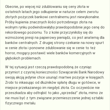
Obecnie, po więcej niż zdublowaniu się ceny złota w
ostatnich latach jego odkupienie w naturze celem zwrotu
złotych pożyczek bankowi centralnemu jest niewykonalne.
Próby kupienia znacznych ilości potrzebnego złota na
wolnym rynku podwindowałyby prawdopodobnie jego cenę do
rekordowego poziomu. To z kolei przyczyniłoby się do
wzmożonej presji na papierowy pieniądz, co jest anatemą dla
banków centralnych. Z drugiej strony czekanie na nowy spurt
w cenie złota i ponowne zdublowanie się w cenie to też
horror, mogący postawić wiele banków komercyjnych w
głębokich problemach.
W tej sytuacji jest rzeczą prawdopodobną że czyniąc
przymiot z czystej konieczności Szwajcarski Bank Narodowy
swoją akcją jedynie chce usunąć martwe pozycje w księgach.
Zrobi to inkasując od dłużników spłatę długu w gotówce, w
miejsce przekazanego im niegdyś złota. Co oczywiście nie
przeszkadza aby odtrąbić to jako „sprzedaż” złota, mimo że
nie musi być z tym związane przemieszczenie jednej sztabki
fizycznego metalu.