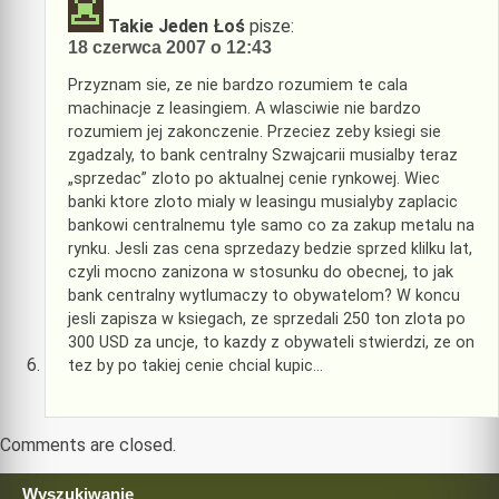
Takie Jeden Łoś
pisze:
18 czerwca 2007 o 12:43
Przyznam sie, ze nie bardzo rozumiem te cala
machinacje z leasingiem. A wlasciwie nie bardzo
rozumiem jej zakonczenie. Przeciez zeby ksiegi sie
zgadzaly, to bank centralny Szwajcarii musialby teraz
„sprzedac” zloto po aktualnej cenie rynkowej. Wiec
banki ktore zloto mialy w leasingu musialyby zaplacic
bankowi centralnemu tyle samo co za zakup metalu na
rynku. Jesli zas cena sprzedazy bedzie sprzed klilku lat,
czyli mocno zanizona w stosunku do obecnej, to jak
bank centralny wytlumaczy to obywatelom? W koncu
jesli zapisza w ksiegach, ze sprzedali 250 ton zlota po
300 USD za uncje, to kazdy z obywateli stwierdzi, ze on
tez by po takiej cenie chcial kupic…
Comments are closed.
Wyszukiwanie