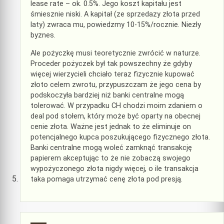
lease rate – ok. 0.5%. Jego koszt kapitału jest
śmiesznie niski. A kapitał (ze sprzedazy złota przed
laty) zwraca mu, powiedzmy 10-15%/rocznie. Niezły
byznes.
Ale pożyczkę musi teoretycznie zwrócić w naturze.
Proceder pożyczek był tak powszechny że gdyby
więcej wierzycieli chciało teraz fizycznie kupować
złoto celem zwrotu, przypuszczam że jego cena by
podskoczyła bardziej niż banki centralne mogą
tolerować. W przypadku CH chodzi moim zdaniem o
deal pod stołem, który może być oparty na obecnej
cenie złota. Ważne jest jednak to że eliminuje on
potencjalnego kupca poszukującego fizycznego złota.
Banki centralne mogą woleć zamknąć transakcję
papierem akceptując to że nie zobaczą swojego
wypożyczonego złota nigdy więcej, o ile transakcja
taka pomaga utrzymać cenę złota pod presją.