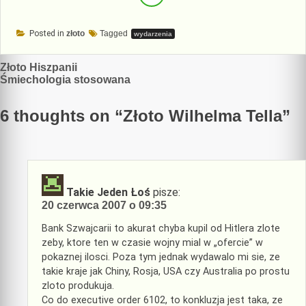
Posted in
złoto
Tagged
wydarzenia
Nawigacja
Złoto Hiszpanii
Śmiechologia stosowana
wpisu
6 thoughts on “
Złoto Wilhelma Tella
”
Takie Jeden Łoś
pisze:
20 czerwca 2007 o 09:35
Bank Szwajcarii to akurat chyba kupil od Hitlera zlote
zeby, ktore ten w czasie wojny mial w „ofercie” w
pokaznej ilosci. Poza tym jednak wydawalo mi sie, ze
takie kraje jak Chiny, Rosja, USA czy Australia po prostu
zloto produkuja.
Co do executive order 6102, to konkluzja jest taka, ze