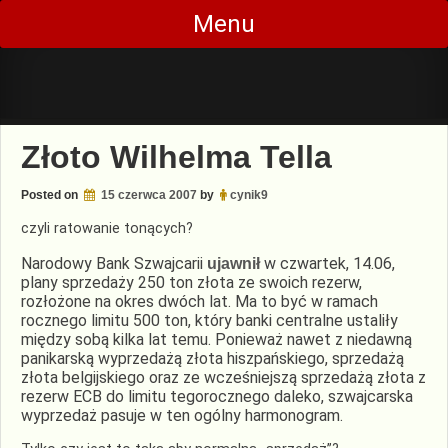
Skip
Menu
to
content
Złoto Wilhelma Tella
Posted on
15 czerwca 2007
by
cynik9
czyli ratowanie tonących?
Narodowy Bank Szwajcarii
w czwartek, 14.06,
ujawnił
plany sprzedaży 250 ton złota ze swoich rezerw,
rozłożone na okres dwóch lat. Ma to być w ramach
rocznego limitu 500 ton, który banki centralne ustaliły
między sobą kilka lat temu. Ponieważ nawet z niedawną
panikarską wyprzedażą złota hiszpańskiego, sprzedażą
złota belgijskiego oraz ze wcześniejszą sprzedażą złota z
rezerw ECB do limitu tegorocznego daleko, szwajcarska
wyprzedaż pasuje w ten ogólny harmonogram.