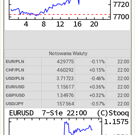
Notowania Waluty
4.29775
-0.11%
22:00
EUR/PLN
4.60292
+0.15%
22:00
CHF/PLN
3.71723
-0.46%
22:00
USD/PLN
1.15617
+0.36%
22:00
EUR/USD
1.34976
+0.32%
22:00
GBP/USD
157.564
-0.57%
22:00
USD/JPY