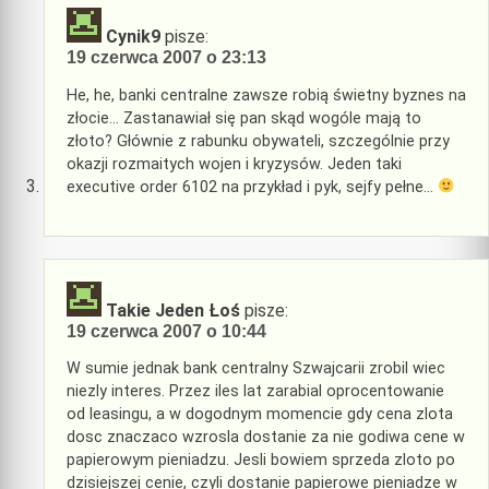
Cynik9
pisze:
19 czerwca 2007 o 23:13
He, he, banki centralne zawsze robią świetny byznes na
złocie… Zastanawiał się pan skąd wogóle mają to
złoto? Głównie z rabunku obywateli, szczególnie przy
okazji rozmaitych wojen i kryzysów. Jeden taki
executive order 6102 na przykład i pyk, sejfy pełne…
Takie Jeden Łoś
pisze:
19 czerwca 2007 o 10:44
W sumie jednak bank centralny Szwajcarii zrobil wiec
niezly interes. Przez iles lat zarabial oprocentowanie
od leasingu, a w dogodnym momencie gdy cena zlota
dosc znaczaco wzrosla dostanie za nie godiwa cene w
papierowym pieniadzu. Jesli bowiem sprzeda zloto po
dzisiejszej cenie, czyli dostanie papierowe pieniadze w