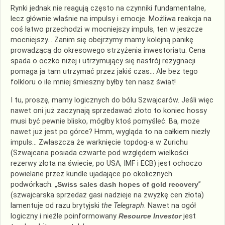
Rynki jednak nie reagują często na czynniki fundamentalne,
lecz głównie właśnie na impulsy i emocje. Możliwa reakcja na
coś łatwo przechodzi w mocniejszy impuls, ten w jeszcze
mocniejszy… Zanim się obejrzymy mamy kolejną panikę
prowadzącą do okresowego strzyżenia inwestoriatu. Cena
spada o oczko niżej i utrzymujący się nastrój rezygnacji
pomaga ja tam utrzymać przez jakiś czas… Ale bez tego
folkloru o ile mniej śmieszny byłby ten nasz świat!
I tu, proszę, mamy logicznych do bólu Szwajcarów. Jeśli więc
nawet oni już zaczynają sprzedawać złoto to koniec hossy
musi być pewnie blisko, mógłby ktoś pomyśleć. Ba, może
nawet już jest po górce? Hmm, wygląda to na całkiem niezły
impuls… Zwłaszcza że warknięcie topdog-a w Zurichu
(Szwajcaria posiada czwarte pod względem wielkości
rezerwy złota na świecie, po USA, IMF i ECB) jest ochoczo
powielane przez kundle ujadające po okolicznych
podwórkach. „
Swiss sales dash hopes of gold recovery
”
(szwajcarska sprzedaż gasi nadzieje na zwyżkę cen złota)
lamentuje od razu brytyjski
the Telegraph
. Nawet na ogół
logiczny i nieźle poinformowany
Resource Investor
jest