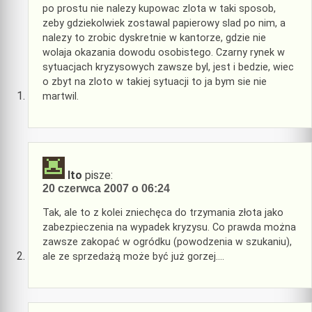
po prostu nie nalezy kupowac zlota w taki sposob,
zeby gdziekolwiek zostawal papierowy slad po nim, a
nalezy to zrobic dyskretnie w kantorze, gdzie nie
wolaja okazania dowodu osobistego. Czarny rynek w
sytuacjach kryzysowych zawsze byl, jest i bedzie, wiec
o zbyt na zloto w takiej sytuacji to ja bym sie nie
martwil.
Ito
pisze:
20 czerwca 2007 o 06:24
Tak, ale to z kolei zniechęca do trzymania złota jako
zabezpieczenia na wypadek kryzysu. Co prawda można
zawsze zakopać w ogródku (powodzenia w szukaniu),
ale ze sprzedażą może być już gorzej….