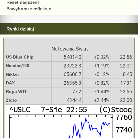
Reset nadszedł
Powyborcze refleksje
Rynki dzisiaj
Notowania Świat
54014.0
+0.32%
22:56
US Blue Chip
29722.3
+1.19%
22:01
Nasdaq100
65606.7
-0.12%
8:45
Nikkei
26355.3
+0.82%
17:31
DAX
77.2
-1.44%
22:56
Ropa WTI
4344.4
+2.44%
22:00
Złoto