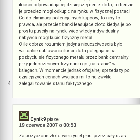
iloasci odpowiadajacej dzisiejszej cenie zlota, to bedzie
je przeciez mogl odkupic na rynku w fizycznej postaci.
Co do eliminacji potencjalnych kupcow, to niby to
prawda, ale przeciez banki leasujace zloto kiedys je po
prostu puscily na rynek, wiec wtedy indywidualny
nabywca mogl kupic fizyczny metal.
O ile dobrze rozumiem jedyna nieuczciwoscia bylo
wirtualne dublowania ilosci zlota polegajace na
pozbyciu sie fizycznego metalu przez bank centralny
przy jednoczesnym trzymaniu go „na stanie” w
ksiegach. W momencie jednak oficjalnej sprzedazy po
dzisiejszych cenach wyglada mi to na zwykle
zalegalizowanie stanu faktycznego.
Cynik9
pisze:
19 czerwca 2007 o 00:53
Za pożyczone złoto wierzyciel płaci przez cały czas