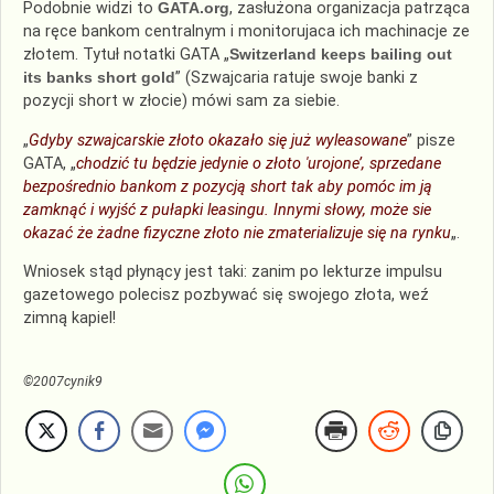
Podobnie widzi to
GATA.org
, zasłużona organizacja patrząca
na ręce bankom centralnym i monitorujaca ich machinacje ze
złotem. Tytuł notatki GATA „
Switzerland keeps bailing out
its banks short gold
” (Szwajcaria ratuje swoje banki z
pozycji short w złocie) mówi sam za siebie.
„
Gdyby szwajcarskie złoto okazało się już wyleasowane
” pisze
GATA, „
chodzić tu będzie jedynie o złoto 'urojone’, sprzedane
bezpośrednio bankom z pozycją short tak aby pomóc im ją
zamknąć i wyjść z pułapki leasingu. Innymi słowy, może sie
okazać że żadne fizyczne złoto nie zmaterializuje się na rynku
„.
Wniosek stąd płynący jest taki: zanim po lekturze impulsu
gazetowego polecisz pozbywać się swojego złota, weź
zimną kapiel!
©2007cynik9