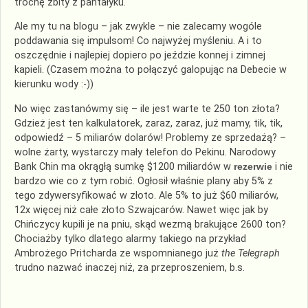
trochę zbity z pantałyku.
Ale my tu na blogu – jak zwykle – nie zalecamy wogóle
poddawania się impulsom! Co najwyżej myśleniu. A i to
oszczędnie i najlepiej dopiero po jeździe konnej i zimnej
kapieli. (Czasem można to połączyć galopując na Debecie w
kierunku wody :-))
No więc zastanówmy się – ile jest warte te 250 ton złota?
Gdzież jest ten kalkulatorek, zaraz, zaraz, już mamy, tik, tik,
odpowiedź – 5 miliarów dolarów! Problemy ze sprzedażą? –
wolne żarty, wystarczy mały telefon do Pekinu. Narodowy
Bank Chin ma okrągłą sumkę $1200 miliardów w
rezerwie
i nie
bardzo wie co z tym robić. Ogłosił właśnie plany aby 5% z
tego zdywersyfikować w złoto. Ale 5% to już $60 miliarów,
12x więcej niż całe złoto Szwajcarów. Nawet więc jak by
Chińczycy kupili je na pniu, skąd wezmą brakujące 2600 ton?
Chociażby tylko dlatego alarmy takiego na przykład
Ambrożego Pritcharda ze wspomnianego już
the Telegraph
trudno nazwać inaczej niż, za przeproszeniem, b.s.