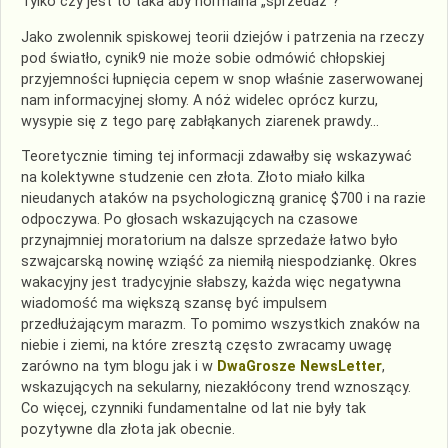
Tylko czy jest to taka aby normalna „sprzedaż”?
Jako zwolennik spiskowej teorii dziejów i patrzenia na rzeczy
pod światło, cynik9 nie może sobie odmówić chłopskiej
przyjemności łupnięcia cepem w snop właśnie zaserwowanej
nam informacyjnej słomy. A nóż widelec oprócz kurzu,
wysypie się z tego parę zabłąkanych ziarenek prawdy…
Teoretycznie timing tej informacji zdawałby się wskazywać
na kolektywne studzenie cen złota. Złoto miało kilka
nieudanych ataków na psychologiczną granicę $700 i na razie
odpoczywa. Po głosach wskazujących na czasowe
przynajmniej moratorium na dalsze sprzedaże łatwo było
szwajcarską nowinę wziąść za niemiłą niespodziankę. Okres
wakacyjny jest tradycyjnie słabszy, każda więc negatywna
wiadomość ma większą szansę być impulsem
przedłużającym marazm. To pomimo wszystkich znaków na
niebie i ziemi, na które zresztą często zwracamy uwagę
zarówno na tym blogu jak i w
DwaGrosze NewsLetter
,
wskazujących na sekularny, niezakłócony trend wznoszący.
Co więcej, czynniki fundamentalne od lat nie były tak
pozytywne dla złota jak obecnie.