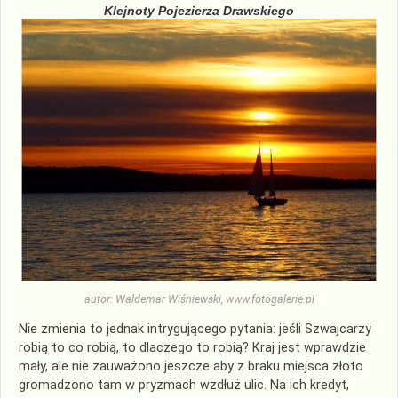
Klejnoty Pojezierza Drawskiego
autor: Waldemar Wiśniewski, www.fotogalerie.pl
Nie zmienia to jednak intrygującego pytania: jeśli Szwajcarzy
robią to co robią, to dlaczego to robią? Kraj jest wprawdzie
mały, ale nie zauważono jeszcze aby z braku miejsca złoto
gromadzono tam w pryzmach wzdłuż ulic. Na ich kredyt,