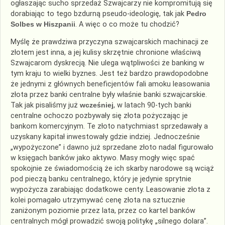
ogłaszając sucho sprzedaż Szwajcarzy nie kompromitują się
dorabiając to tego bzdurną pseudo-ideologię, tak jak
Pedro
Solbes w Hiszpanii
. A więc o co może tu chodzić?
Myślę że prawdziwa przyczyna szwajcarskich machinacji ze
złotem jest inna, a jej kulisy skrzętnie chronione właściwą
Szwajcarom dyskrecją. Nie ulega wątpliwości że banking w
tym kraju to wielki byznes. Jest też bardzo prawdopodobne
że jednymi z głównych beneficjentów fali amoku leasowania
złota przez banki centralne były właśnie banki szwajcarskie.
Tak jak pisaliśmy już
wcześniej
, w latach 90-tych banki
centralne ochoczo pozbywały się złota pożyczając je
bankom komercyjnym. Te złoto natychmiast sprzedawały a
uzyskany kapitał inwestowały gdzie indziej. Jednocześnie
„wypożyczone” i dawno już sprzedane złoto nadal figurowało
w księgach banków jako aktywo. Masy mogły więc spać
spokojnie ze świadomością że ich skarby narodowe są wciąż
pod pieczą banku centralnego, który je jedynie sprytnie
wypożycza zarabiając dodatkowe centy. Leasowanie złota z
kolei pomagało utrzymywać cenę złota na sztucznie
zaniżonym poziomie przez lata, przez co kartel banków
centralnych mógł prowadzić swoją politykę „silnego dolara”.