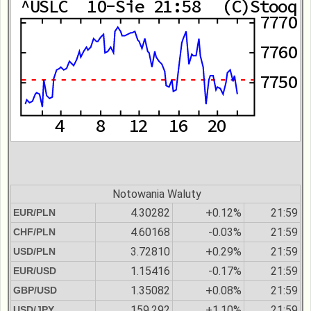
Notowania Waluty
4.30282
+0.12%
21:59
EUR/PLN
4.60168
-0.03%
21:59
CHF/PLN
3.72810
+0.29%
21:59
USD/PLN
1.15416
-0.17%
21:59
EUR/USD
1.35082
+0.08%
21:59
GBP/USD
159.292
+1.10%
21:59
USD/JPY