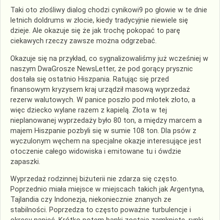
Taki oto złośliwy dialog chodzi cynikowi9 po głowie w te dnie
letnich doldrums w złocie, kiedy tradycyjnie niewiele się
dzieje. Ale okazuje się że jak trochę pokopać to parę
ciekawych rzeczy zawsze można odgrzebać.
Okazuje się na przykład, co sygnalizowaliśmy już wcześniej w
naszym DwaGrosze NewsLetter, że pod gorący prysznic
dostała się ostatnio Hiszpania. Ratując się przed
finansowym kryzysem kraj urządził masową wyprzedaż
rezerw walutowych. W panice poszło pod młotek złoto, a
więc dziecko wylane razem z kapielą. Złota w tej
nieplanowanej wyprzedaży było 80 ton, a między marcem a
majem Hiszpanie pozbyli się w sumie 108 ton. Dla psów z
wyczulonym węchem na specjalne okazje interesujące jest
otoczenie całego widowiska i emitowane tu i ówdzie
zapaszki.
Wyprzedaż rodzinnej biżuterii nie zdarza się często.
Poprzednio miała miejsce w miejscach takich jak Argentyna,
Tajlandia czy Indonezja, niekoniecznie znanych ze
stabilności. Poprzedza to często poważne turbulencje i