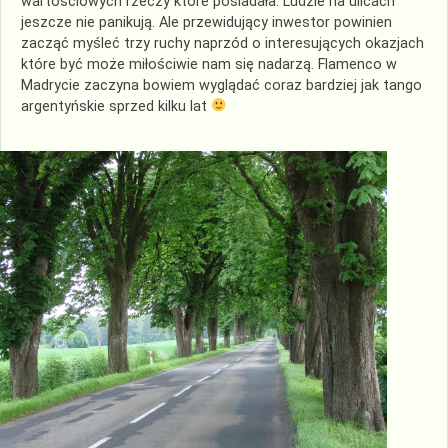
wartościowych rzeczy które posiadała. Ludzie na ulicach
jeszcze nie panikują. Ale przewidujący inwestor powinien
zacząć myśleć trzy ruchy naprzód o interesujących okazjach
które być może miłościwie nam się nadarzą. Flamenco w
Madrycie zaczyna bowiem wyglądać coraz bardziej jak tango
argentyńskie sprzed kilku lat