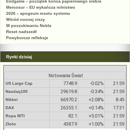
Endgame – początek końca papierowego srebra
Mercosur – EU wykańcza rolnictwo
2026 – apogeum resetu systemu
Wśród nocnej ciszy
W poszukiwaniu Nobla
Reset nadszedł
Powyborcze refleksje
Rynki dzisiaj
Notowania Świat
7748.9
-0.02%
21:59
US Large Cap
29619.8
-0.34%
21:59
Nasdaq100
66970.2
+2.08%
8:45
Nikkei
26355.1
+0.14%
17:31
DAX
82.1
+5.01%
21:59
Ropa WTI
4387.9
+1.00%
21:59
Złoto