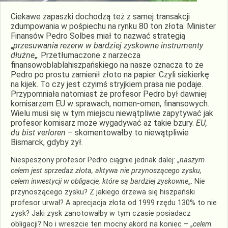
Ciekawe zapaszki dochodzą też z samej transakcji
zdumpowania w pośpiechu na rynku 80 ton złota. Minister
Finansów Pedro Solbes miał to nazwać strategią
„
przesuwania rezerw
w bardziej zyskowne instrumenty
dłużne
„. Przetłumaczone z narzecza
finansowoblablahiszpańskiego na nasze oznacza to że
Pedro po prostu zamienił złoto na papier. Czyli siekierkę
na kijek. To czy jest czyimś stryjkiem prasa nie podaje.
Przypomniała natomiast że profesor Pedro był dawniej
komisarzem EU w sprawach, nomen-omen, finansowych.
Wielu musi się w tym miejscu niewątpliwie zapytywać jak
profesor komisarz może wygadywać aż takie bzury.
EU,
du bist verloren
– skomentowałby to niewątpliwie
Bismarck, gdyby żył.
Niespeszony profesor Pedro ciągnie jednak dalej: „
naszym
celem jest sprzedaż złota, aktywa nie przynoszącego zysku,
celem inwestycji w obligacje, które są bardziej zyskowne
„. Nie
przynoszącego zysku? Z jakiego drzewa się hiszpański
profesor urwał? A aprecjacja złota od 1999 rzędu 130% to nie
zysk? Jaki zysk zanotowałby w tym czasie posiadacz
obligacji? No i wreszcie ten mocny akord na koniec – „
celem