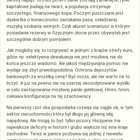
okresy napięć. Krótko potem banki zostają zamknięte, rynki
kapitałowe padają na twarz, a populacja otrzymuje
soczystego, finansowego kopa. Poczym puszczana jest
dyskietka o konieczności zaciskania pasa, osładzanej
muzyką szukania winnych. Czyli akurat scenariusz w którym
posiadanie rezerwy w fizycznym złocie przez obywateli jest
szczególnie dobrym pomysłem.
Jak mogłoby się to rozgrywać w jednym z krajów strefy euro,
gdzie np. selektywna dewaluacja nie jest możliwa, nie do
końca jeszcze wiadomo. Ale jakoś międzyunijna pomoc nie
wydaje się zbyt prawdopodobna. Ochrona depozytów
bankowych za wszelką cenę? Być może, ale nie warto na to
liczyć. A już na pewno nie na szerzej skoordynowane wysiłki
w celu zastopowania możliwej paniki giełdowej. Hmm, hmm,
ciekawa konfiguracja na tej szachownicy.
Na pierwszy rzut oka gospodarka rozwija się ciągle ok, w tym
sektor nieruchomości który był długo jej główną siłą
napędową. Ale mogą to być tylko pozory. Hiszpania ma
największe deficyty w historii i grubo większe niż inne kraje
zachodnie. Teraz w panice pozbywa się jednej z niewielu