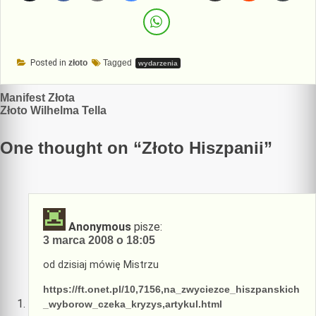
Posted in
złoto
Tagged
wydarzenia
Nawigacja
Manifest Złota
Złoto Wilhelma Tella
wpisu
One thought on “
Złoto Hiszpanii
”
Anonymous
pisze:
3 marca 2008 o 18:05
od dzisiaj mówię Mistrzu
https://ft.onet.pl/10,7156,na_zwyciezce_hiszpanskich
_wyborow_czeka_kryzys,artykul.html