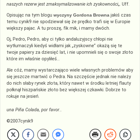
naszych rezerw jest zmaksymalizowanie ich zyskowności
„. Uff.
Opisując na tym blogu
wyczyny Gordona Browna
jakiś czas
temu cynik9 nie spodziewał się że prędko trafi się w Europie
większy pajac. A tu proszę, fik mik, i mamy dwóch.
Oj, Pedro, Pedro, aby ci tylko andaluzyjscy chłopi nie
wytłumaczyli kiedyś widłami jak „zyskowne” okażą się te
twoje papiery za dziesięć lat, i nie upomnieli się o swoje złoto
które im właśnie opyliłeś…
Ale cóż, mamy wystarczająco wiele własnych problemów aby
się jeszcze martwić o Pedra. Na szczęście jednak nie należy
do nich słaby rynek złota, który nawet w środku letniej flauty
połknął hiszpańskie złoto bez większej czkawki. Dobrze to
rokuje na jesień.
una Piña Colada,
por favor
…
©2007cynik9