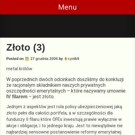
Skip
Menu
to
content
Złoto (3)
Posted on
27 grudnia 2006
by
cynik9
metal królów
W poprzednich dwóch odcinkach doszliśmy do konkluzji
że racjonalym składnikiem naszych prywatnych
oszczędności emerytalnych – które nazywamy umownie
– jest złoto.
IV filarem
Jednym z aspektów jest rola polisy ubezpieczeniowej jaką
złoto pełni dla całości portfela, a w szczególności dla
funduszy II filaru które OFEs inwestują prawie wyłącznie w
akcje i obligacje, i to jednego kraju. Jest to niewątpliwie nie
najbardziej sensowne postanowienie reformy emerytalnej.