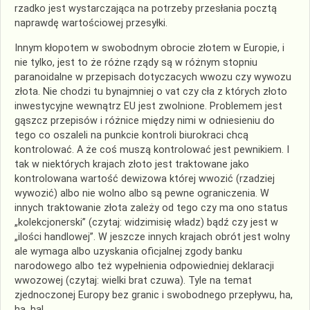
rzadko jest wystarczająca na potrzeby przesłania pocztą
naprawdę wartościowej przesyłki.
Innym kłopotem w swobodnym obrocie złotem w Europie, i
nie tylko, jest to że różne rządy są w różnym stopniu
paranoidalne w przepisach dotyczacych wwozu czy wywozu
złota. Nie chodzi tu bynajmniej o vat czy cła z których złoto
inwestycyjne wewnątrz EU jest zwolnione. Problemem jest
gąszcz przepisów i różnice między nimi w odniesieniu do
tego co oszaleli na punkcie kontroli biurokraci chcą
kontrolować. A że coś muszą kontrolować jest pewnikiem. I
tak w niektórych krajach złoto jest traktowane jako
kontrolowana wartość dewizowa której wwozić (rzadziej
wywozić) albo nie wolno albo są pewne ograniczenia. W
innych traktowanie złota zależy od tego czy ma ono status
„kolekcjonerski” (czytaj: widzimisię władz) bądź czy jest w
„ilości handlowej”. W jeszcze innych krajach obrót jest wolny
ale wymaga albo uzyskania oficjalnej zgody banku
narodowego albo też wypełnienia odpowiedniej deklaracji
wwozowej (czytaj: wielki brat czuwa). Tyle na temat
zjednoczonej Europy bez granic i swobodnego przepływu, ha,
ha, ha!