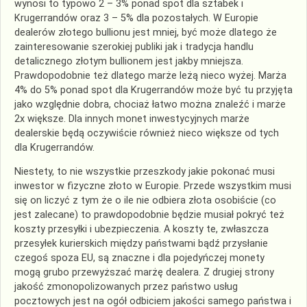
wynosi to typowo 2 – 3% ponad spot dla sztabek i
Krugerrandów oraz 3 – 5% dla pozostałych. W Europie
dealerów złotego bullionu jest mniej, być może dlatego że
zainteresowanie szerokiej publiki jak i tradycja handlu
detalicznego złotym bullionem jest jakby mniejsza.
Prawdopodobnie też dlatego marże leżą nieco wyżej. Marża
4% do 5% ponad spot dla Krugerrandów może być tu przyjęta
jako względnie dobra, chociaż łatwo można znaleźć i marże
2x większe. Dla innych monet inwestycyjnych marże
dealerskie będą oczywiście również nieco większe od tych
dla Krugerrandów.
Niestety, to nie wszystkie przeszkody jakie pokonać musi
inwestor w fizyczne złoto w Europie. Przede wszystkim musi
się on liczyć z tym że o ile nie odbiera złota osobiście (co
jest zalecane) to prawdopodobnie będzie musiał pokryć też
koszty przesyłki i ubezpieczenia. A koszty te, zwłaszcza
przesyłek kurierskich między państwami bądź przysłanie
czegoś spoza EU, są znaczne i dla pojedyńczej monety
mogą grubo przewyższać marżę dealera. Z drugiej strony
jakość zmonopolizowanych przez państwo usług
pocztowych jest na ogół odbiciem jakości samego państwa i