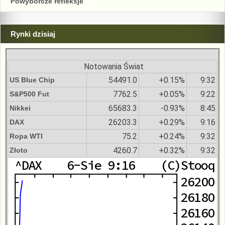
Powyborcze refleksje
Rynki dzisiaj
Notowania Świat
54491.0
+0.15%
9:32
US Blue Chip
7762.5
+0.05%
9:22
S&P500 Fut
65683.3
-0.93%
8:45
Nikkei
26203.3
+0.29%
9:16
DAX
75.2
+0.24%
9:32
Ropa WTI
4260.7
+0.32%
9:32
Złoto