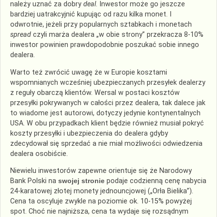
należy uznać za dobry
deal
. Inwestor może go jeszcze
bardziej uatrakcyjnić kupując od razu kilka monet. I
odwrotnie, jeżeli przy popularnych sztabkach i monetach
spread
czyli marża dealera „w obie strony” przekracza 8-10%
inwestor powinien prawdopodobnie poszukać sobie innego
dealera.
Warto też zwrócić uwagę że w Europie kosztami
wspomnianych wcześniej ubezpieczanych przesyłek dealerzy
z reguły obarczą klientów. Wersal w postaci kosztów
przesyłki pokrywanych w całości przez dealera, tak dalece jak
to wiadome jest autorowi, dotyczy jedynie kontynentalnych
USA. W obu przypadkach klient będzie również musiał pokryć
koszty przesyłki i ubezpieczenia do dealera gdyby
zdecydował się sprzedać a nie miał możliwości odwiedzenia
dealera osobiście.
Niewielu inwestorów zapewne orientuje się że Narodowy
Bank Polski na
swojej stronie
podaje codzienną cenę nabycia
24-karatowej złotej monety jednouncjowej („Orła Bielika”).
Cena ta oscyluje zwykle na poziomie ok. 10-15% powyżej
spot. Choć nie najniższa, cena ta wydaje się rozsądnym