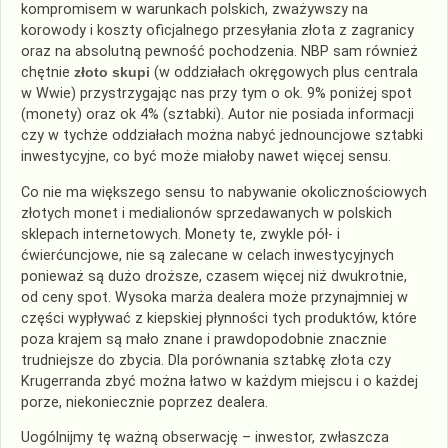
kompromisem w warunkach polskich, zważywszy na
korowody i koszty oficjalnego przesyłania złota z zagranicy
oraz na absolutną pewność pochodzenia. NBP sam również
chętnie
złoto skupi
(w oddziałach okręgowych plus centrala
w Wwie) przystrzygając nas przy tym o ok. 9% poniżej spot
(monety) oraz ok 4% (sztabki). Autor nie posiada informacji
czy w tychże oddziałach można nabyć jednouncjowe sztabki
inwestycyjne, co być może miałoby nawet więcej sensu.
Co nie ma większego sensu to nabywanie okolicznościowych
złotych monet i medialionów sprzedawanych w polskich
sklepach internetowych. Monety te, zwykle pół- i
ćwierćuncjowe, nie są zalecane w celach inwestycyjnych
ponieważ są dużo droższe, czasem więcej niż dwukrotnie,
od ceny spot. Wysoka marża dealera może przynajmniej w
części wypływać z kiepskiej płynności tych produktów, które
poza krajem są mało znane i prawdopodobnie znacznie
trudniejsze do zbycia. Dla porównania sztabkę złota czy
Krugerranda zbyć można łatwo w każdym miejscu i o każdej
porze, niekoniecznie poprzez dealera.
Uogólnijmy tę ważną obserwację – inwestor, zwłaszcza