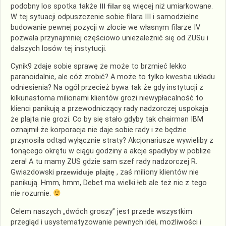
podobny los spotka także
III filar
są więcej niż umiarkowane.
W tej sytuacji odpuszczenie sobie filara III i samodzielne
budowanie pewnej pozycji w złocie we własnym filarze IV
pozwala przynajmniej częściowo uniezależnić się od ZUSu i
dalszych losów tej instytucji.
Cynik9 zdaje sobie sprawę że może to brzmieć lekko
paranoidalnie, ale cóż zrobić? A może to tylko kwestia układu
odniesienia? Na ogół przecież bywa tak że gdy instytucji z
kilkunastoma milionami klientów grozi niewypłacalność to
klienci panikują a przewodniczący rady nadzorczej uspokaja
że plajta nie grozi. Co by się stało gdyby tak chairman IBM
oznajmił że korporacja nie daje sobie rady i że będzie
przynosiła odtąd wyłącznie straty? Akcjonariusze wywieliby z
tonącego okrętu w ciągu godziny a akcje spadłyby w pobliże
zera! A tu mamy ZUS gdzie sam szef rady nadzorczej R.
Gwiazdowski
przewiduje plajtę
, zaś miliony klientów nie
panikują. Hmm, hmm, Debet ma wielki łeb ale też nic z tego
nie rozumie.
Celem naszych „dwóch groszy” jest przede wszystkim
przegląd i usystematyzowanie pewnych idei, możliwości i