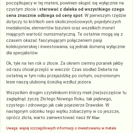
początkujacy w tej materii, powinien skupić się wyłącznie na
czystym złocie i
sterować
z daleka od wszystkiego czego
cena znacznie odbiega od ceny spot
. W pierwszym rzędzie
dotyczy to krótkich serii okolicznościowych, pojedyńczych
medalionów, elementów biżuterii oraz wszelkich monet
mających wartość numizmatyczną. Te ostatnie mogą się z
czasem okazać fascynującym połączeniem pasji
kolekcjonerskiej i inwestowania; są jednak domeną wyłącznie
dla specjalistów.
Ok, tyle na ten rok o złocie. Za oknem ciemny poranek jakby
od razu chciał przejść w wieczór. Czas siodłać Debeta na
ostatnią w tym roku przejażdżkę po cichym, oszronionym
lesie naszą ulubioną ścieżką wzdłuż jeziora.
Wszystkim drogim czytelnikom którzy mieli (nie)szczęście tu
zaglądnąć życzę Złotego Nowego Roku, tak pięknego,
czystego i zdrowego jak całe pojezierze Drawskie. W
następnym odcinku tego wątku zobaczymy w co jeszcze,
oprócz złota, warto zainwestować nasz
IV filar
.
Uwaga
: więcej szczegółowych informacji o inwestowaniu w metale