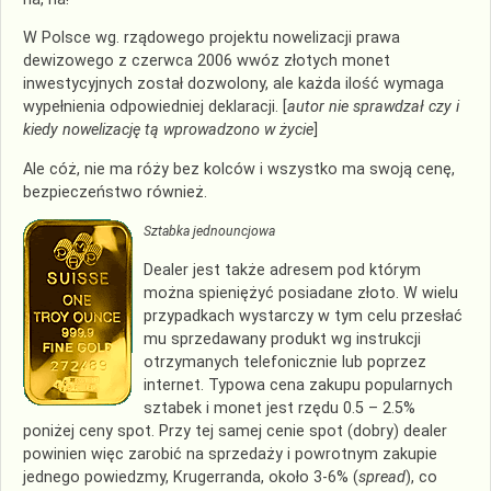
W Polsce wg. rządowego projektu nowelizacji prawa
dewizowego z czerwca 2006 wwóz złotych monet
inwestycyjnych został dozwolony, ale każda ilość wymaga
wypełnienia odpowiedniej deklaracji. [
autor nie sprawdzał czy i
kiedy nowelizację tą wprowadzono w życie
]
Ale cóż, nie ma róży bez kolców i wszystko ma swoją cenę,
bezpieczeństwo również.
Sztabka jednouncjowa
Dealer jest także adresem pod którym
można spieniężyć posiadane złoto. W wielu
przypadkach wystarczy w tym celu przesłać
mu sprzedawany produkt wg instrukcji
otrzymanych telefonicznie lub poprzez
internet. Typowa cena zakupu popularnych
sztabek i monet jest rzędu 0.5 – 2.5%
poniżej ceny spot. Przy tej samej cenie spot (dobry) dealer
powinien więc zarobić na sprzedaży i powrotnym zakupie
jednego powiedzmy, Krugerranda, około 3-6% (
spread
), co