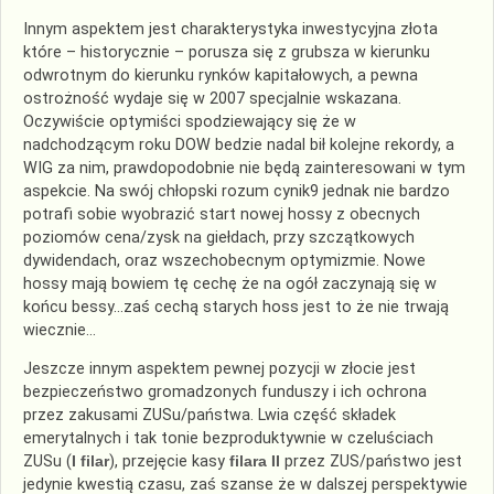
Innym aspektem jest charakterystyka inwestycyjna złota
które – historycznie – porusza się z grubsza w kierunku
odwrotnym do kierunku rynków kapitałowych, a pewna
ostrożność wydaje się w 2007 specjalnie wskazana.
Oczywiście optymiści spodziewający się że w
nadchodzącym roku DOW bedzie nadal bił kolejne rekordy, a
WIG za nim, prawdopodobnie nie będą zainteresowani w tym
aspekcie. Na swój chłopski rozum cynik9 jednak nie bardzo
potrafi sobie wyobrazić start nowej hossy z obecnych
poziomów cena/zysk na giełdach, przy szczątkowych
dywidendach, oraz wszechobecnym optymizmie. Nowe
hossy mają bowiem tę cechę że na ogół zaczynają się w
końcu bessy…zaś cechą starych hoss jest to że nie trwają
wiecznie…
Jeszcze innym aspektem pewnej pozycji w złocie jest
bezpieczeństwo gromadzonych funduszy i ich ochrona
przez zakusami ZUSu/państwa. Lwia część składek
emerytalnych i tak tonie bezproduktywnie w czeluściach
ZUSu (
I filar
), przejęcie kasy
filara II
przez ZUS/państwo jest
jedynie kwestią czasu, zaś szanse że w dalszej perspektywie