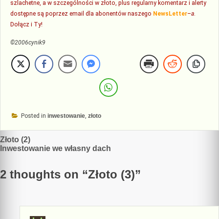
szlachetne, a w szczególności w złoto, plus regularny komentarz i alerty
dostępne są poprzez email dla abonentów naszego
NewsLetter
–
a
.
Dołącz i Ty!
©2006cynik9
Posted in
inwestowanie
,
złoto
Nawigacja
Złoto (2)
Inwestowanie we własny dach
wpisu
2 thoughts on “
Złoto (3)
”