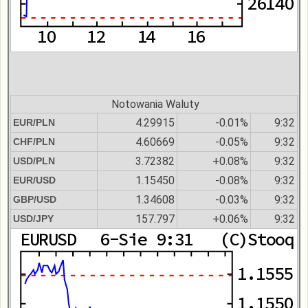
Notowania Waluty
4.29915
-0.01%
9:32
EUR/PLN
4.60669
-0.05%
9:32
CHF/PLN
3.72382
+0.08%
9:32
USD/PLN
1.15450
-0.08%
9:32
EUR/USD
1.34608
-0.03%
9:32
GBP/USD
157.797
+0.06%
9:32
USD/JPY