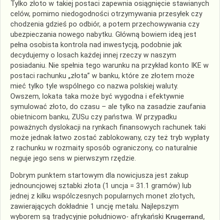
Tylko złoto w takiej postaci zapewnia osiągnięcie stawianych
celów, pomimo niedogodności otrzymywania przesyłek czy
chodzenia gdzieś po odbiór, a potem przechowywania czy
ubezpieczania nowego nabytku. Główną bowiem ideą jest
pełna osobista kontrola nad inwestycją, podobnie jak
decydujemy o losach każdej innej rzeczy w naszym
posiadaniu. Nie spełnia tego warunku na przykład konto IKE w
postaci rachunku „złota” w banku, które ze złotem może
mieć tylko tyle wspólnego co nazwa polskiej waluty.
Owszem, lokata taka może być wygodna i efektywnie
symulować złoto, do czasu – ale tylko na zasadzie zaufania
obietnicom banku, ZUSu czy państwa. W przypadku
poważnych dyslokacji na rynkach finansowych rachunek taki
może jednak łatwo zostać zablokowany, czy też tryb wypłaty
z rachunku w rozmaity sposób ograniczony, co naturalnie
neguje jego sens w pierwszym rzędzie.
Dobrym punktem startowym dla nowicjusza jest zakup
jednouncjowej sztabki złota (1 uncja = 31.1 gramów) lub
jednej z kilku wspólczesnych popularnych monet złotych,
zawierających dokładnie 1 uncję metalu. Najlepszym
wyborem są tradycyjnie południowo- afrykański
Krugerrand
,