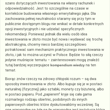
szans dotyczących inwestowania na własny rachunek i
odpowiedzialność. Jest to szczególnie na czasie w
kontekście budowania własnego emerytalnego jajka. Dla
zachowania pełnej neutralności staramy się przy tym w
publicznie dostępnym blogu nie wnikać w detale konkretnych
opcji inwestycyjnych i nie udzielać specyficznych
rekomendacji. Ponieważ jednak dla wielu osób idea
inwestowania w złoto może być nowa i wydawać się trochę
abstrakcyjna, chcemy nieco bardziej szczególowo
potraktować sam mechanizm praktycznego inwestowania w
złoto, i jak to można uczynić w Polsce. Będzie to siłą rzeczy
jedynie muśnięcie tematu – zainteresowani mogą znaleźć
tutaj bardziej wyczerpujace
kompendium wiedzy
na ten
temat.
Biorąc znów rzeczy na zdrowy chłopski rozum – są dwa
sposoby inwestowania w złoto. Albo kupuje się je w postaci
naturalnej (fizycznej) jako sztabki, monety czy biżuterię, albo
w postaci papieru. Pod „papierem” kryje się cała gama
rozmaitego rodzaju obietnic, podobnych do innych
papierowych obietnic które dyskutowaliśmy wcześniej. Są
one wiarygodne na tyle na ile wiarygodna jest instytucja która