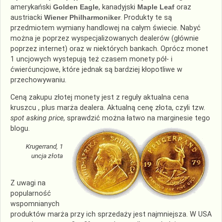
amerykański
Golden Eagle
, kanadyjski
Maple Leaf
oraz
austriacki
Wiener Philharmoniker
. Produkty te są
przedmiotem wymiany handlowej na całym świecie. Nabyć
można je poprzez wyspecjalizowanych dealerów (głównie
poprzez internet) oraz w niektórych bankach. Oprócz monet
1 uncjowych wystepują też czasem monety pół- i
ćwierćuncjowe, które jednak są bardziej kłopotliwe w
przechowywaniu.
Ceną zakupu złotej monety jest z reguły aktualna cena
kruszcu , plus marża dealera. Aktualną cenę złota, czyli tzw.
spot asking price
, sprawdzić można łatwo na marginesie tego
blogu.
Krugerrand, 1
uncja złota
Z uwagi na
popularność
wspomnianych
produktów marża przy ich sprzedaży jest najmniejsza. W USA