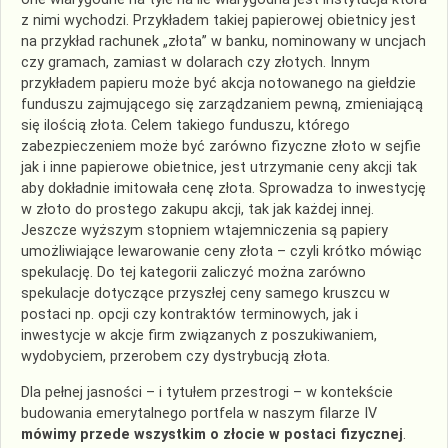
z nimi wychodzi. Przykładem takiej papierowej obietnicy jest
na przykład rachunek „złota” w banku, nominowany w uncjach
czy gramach, zamiast w dolarach czy złotych. Innym
przykładem papieru może być akcja notowanego na giełdzie
funduszu zajmującego się zarządzaniem pewną, zmieniającą
się ilością złota. Celem takiego funduszu, którego
zabezpieczeniem może być zarówno fizyczne złoto w sejfie
jak i inne papierowe obietnice, jest utrzymanie ceny akcji tak
aby dokładnie imitowała cenę złota. Sprowadza to inwestycję
w złoto do prostego zakupu akcji, tak jak każdej innej.
Jeszcze wyższym stopniem wtajemniczenia są papiery
umożliwiające lewarowanie ceny złota – czyli krótko mówiąc
spekulację. Do tej kategorii zaliczyć można zarówno
spekulacje dotyczące przyszłej ceny samego kruszcu w
postaci np. opcji czy kontraktów terminowych, jak i
inwestycje w akcje firm związanych z poszukiwaniem,
wydobyciem, przerobem czy dystrybucją złota.
Dla pełnej jasności – i tytułem przestrogi – w kontekście
budowania emerytalnego portfela w naszym filarze IV
mówimy przede wszystkim o złocie w postaci fizycznej
.